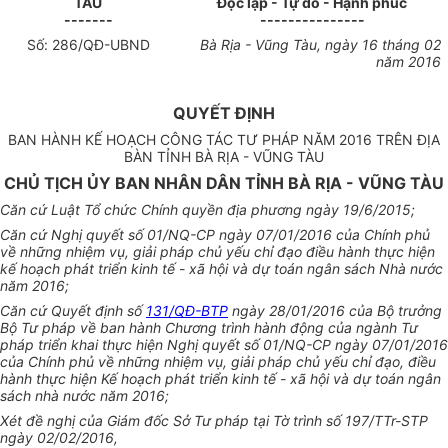
TÀU
Độc lập - Tự do - Hạnh phúc
-------
---------------
Số:
286
/QĐ-UBND
Bà Rịa - Vũng Tàu
, ngày
16
tháng
02
năm 201
6
QUYẾT ĐỊNH
BAN HÀNH KẾ HOẠCH CÔNG TÁC TƯ PHÁP NĂM 2016 TRÊN ĐỊA
BÀN TỈNH BÀ RỊA - VŨNG TÀU
CHỦ TỊCH ỦY BAN NHÂN DÂN TỈNH BÀ RỊA - V
Ũ
NG TÀU
Căn cứ Luật Tổ chức Chính quyền địa phương ngày 19/6/2015;
Căn c
ứ
Nghị quyết số 01/N
Q
-CP ngày 07/01/2016 của Chính phủ
về những nhiệm vụ, giải pháp chủ yếu chỉ đạo điều hành thực hiện
kế hoạch phát triển kinh t
ế
- xã hội và dự toán ngân sách Nhà nước
năm 2016;
Căn cứ Quyết định số
131/QĐ-BTP
ngày 28/01/2016 của Bộ trư
ở
ng
Bộ Tư pháp về ban hành Chương trình hành động của ngành Tư
pháp triển khai thực hiện Nghị quyết số 01/NQ-CP ngày 07/01/2016
của Chính phủ v
ề
những nhiệm vụ, giải pháp chủ yếu chỉ đạo, điều
hành thực hiện K
ế
hoạch phát triển kinh t
ế
- xã hội và dự toán ngân
sách nhà nước năm 2016;
Xét đề nghị của Giám đ
ố
c S
ở
Tư pháp tại Tờ trình số 197/TTr-STP
ngày 02/02/2016,