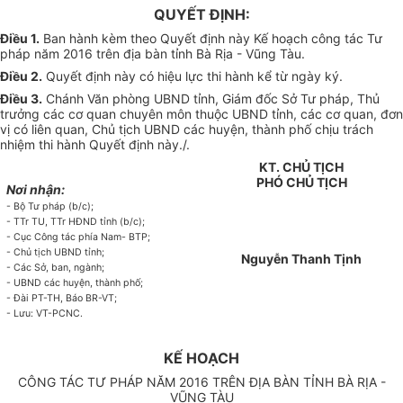
Q
U
Y
Ế
T ĐỊNH:
Điều 1.
Ban hành kèm theo Quyết định này Kế hoạch công tác Tư
pháp năm 2016 trên địa bàn tỉnh Bà Rịa - Vũng Tàu.
Điều 2.
Quyết định này có hiệu lực thi hành kể từ ngày ký.
Điều 3.
Chánh Văn phòng UBND tỉnh, Giám đốc Sở Tư pháp, Thủ
trưởng các cơ quan chuyên môn thuộc UBND tỉnh, các cơ quan, đơn
vị có liên quan, Chủ tịch UBND các huyện, thành phố chịu trách
nhiệm thi hành Quyết định này./.
KT.
CHỦ TỊCH
PHÓ
CHỦ TỊCH
Nơi nhận:
- Bộ Tư pháp (b/c);
- TTr TU, TTr HĐND t
ỉ
nh (b/c);
- Cục Công tác phía Nam- BTP;
- Chủ tịch UBND t
ỉ
nh;
Nguyễn Thanh Tịnh
- Các S
ở
, ban, ngành;
- UBND các huyện, thành phố;
- Đài PT-TH, Báo BR-VT;
- Lưu: VT-PCNC
.
KẾ HOẠCH
CÔNG TÁC TƯ PHÁP NĂM 2016 TRÊN ĐỊA BÀN TỈNH BÀ RỊA -
VŨNG TÀU