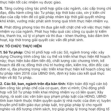
thực hiện tốt các nhiệm vụ được giao.
5.
Tăng cường công tác phối hợp giữa các ngành, các cấp trong chỉ
đạo, điều hành công tác Tư pháp; kịp thời báo cáo, xin ý kiến chỉ
đạo của cấp trên để có giải pháp nh
ằ
m kịp thời giải quy
ế
t những
khó khăn, vướng mắc phát sinh trong quá trình thực hiện nhiệm vụ.
6.
Phát động phong trào thi đua gắn kết chặt chẽ với việc thực hiện
nhiệm vụ của ngành. Phát huy hiệu quả các công cụ quản lý kiểm
tra, thanh tra, xử lý vi phạm và thi đua
-
khen thưởng, bảo đảm linh
hoạt, kịp thời trong giải quyết các vấn đề phát sinh.
IV. TỔ CHỨC THỰC HIỆN
1. Sở T
ư
pháp:
Chủ trì phối hợp với các Sở, ngành trong việc xây
dựng Chương trình công tác cụ th
ể
và triển khai thực hiện K
ế
hoạch
này; thực hiện bảo đảm tiến độ, chất lượng các chương trình, kế
hoạch đã đề ra; đồng thời chủ trì hướng dẫn, kiểm tra, đôn đ
ố
c các
đơn vị, địa phương trong việc triển khai thực hiện kế hoạch công tác
tư pháp năm 2016 c
ủ
a UBND tỉnh, định kỳ báo cáo kết quả thực
hiện về Bộ Tư pháp.
2. Các S
ở
, ban, ngành trên địa bàn tỉnh:
Kiện toàn đội ngũ cán bộ
làm công tác pháp chế của cơ quan, đ
ơ
n vị mình; Chủ động phối
hợp với Sở Tư pháp triển khai những nhiệm vụ có liên quan; Xây
dựng, rà soát các văn bản quy
phạm
pháp luật của HĐND, UBND
tỉnh ban hành thuộc thẩm quyền quản lý nhà nước của đơn vị; tuyên
truyền ph
ổ
bi
ế
n giáo dục pháp luật, trợ giúp pháp lý cho người
nghèo và đ
ố
i tượng chính sách, trợ giúp pháp lý trong hoạt động tố