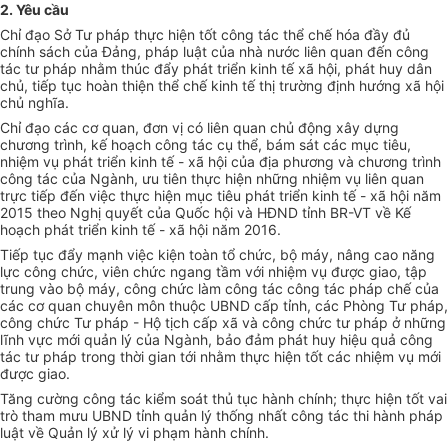
2. Yêu cầu
Ch
ỉ
đạo S
ở
Tư pháp thực hiện tốt công tác thể chế hóa đầy đủ
chính sách của Đảng, pháp luật của nhà nước liên quan đ
ế
n công
tác tư pháp nh
ằ
m thúc đẩy phát triển kinh tế xã hội, phát huy dân
chủ, tiếp tục hoàn thiện thể ch
ế
kinh tế thị trường định hướng xã hội
chủ nghĩa.
Chỉ đạo các cơ quan, đơn vị có liên quan chủ động xây dựng
chương trình, kế hoạch công tác cụ thể, bám sát các mục tiêu,
nhiệm vụ phát triển kinh tế - xã hội của địa phương và chương trình
công tác của Ngành, ưu tiên thực hiện những nhiệm vụ liên quan
trực tiếp đến việc thực hiện mục tiêu phát triển kinh tế - xã hội năm
2015 theo Nghị quyết của Quốc hội và HĐND tỉnh BR-VT về K
ế
hoạch phát tri
ể
n k
i
nh t
ế
- xã hội năm 2016.
Tiếp tục đẩy mạnh việc kiện toàn tổ chức, bộ máy, nâng cao năng
lực công chức, viên chức ngang tầm với nhiệm vụ được giao, tập
trung vào bộ máy, công chức làm công tác công tác pháp chế của
các cơ quan chuyên môn thuộc
U
BND cấp tỉnh, các Phòng Tư pháp,
công chức Tư pháp - Hộ tịch cấp xã và công chức tư pháp ở những
lĩnh vực mới quản lý của Ngành, bảo đảm phát huy hiệu quả công
tác tư pháp trong thời gian tới nhằm thực hiện tốt các nhiệm vụ mới
được giao.
Tăng cường công tác kiểm soát thủ tục hành chính; thực hiện tốt vai
trò tham mưu UBND tỉnh quản lý th
ố
ng nh
ấ
t công tác thi hành pháp
luật v
ề
Quản lý xử
l
ý vi phạm hành chính.