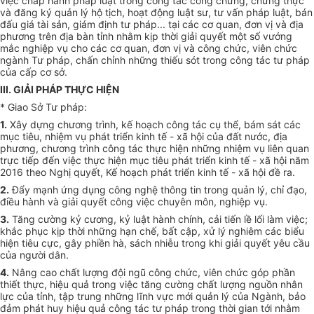
việc chấp hành pháp luật trong công tác công chứng, chứng thực
và đăng ký quản lý hộ tịch, hoạt động luật sư, tư vấn pháp luật, bán
đấu giá tài sản, giám định tư pháp... tại các cơ quan, đơn vị và địa
phương trên địa bàn tỉnh nhằm kịp thời giải quyết một số vướng
mắc nghiệp vụ cho các cơ quan, đơn vị và công chức, viên chức
ngành Tư pháp, chấn chỉnh những thiếu sót trong công tác tư pháp
của cấp cơ sở.
III. GIẢI PHÁP THỰC HIỆN
* Giao Sở Tư pháp:
1.
Xây dựng chương trình, kế hoạch công tác cụ thể, bám sát các
mục tiêu, nhiệm vụ phát triển kinh t
ế
- xã hội của đất nước, địa
phương, chương trình công tác thực hiện những nhiệm vụ liên quan
trực ti
ế
p đến việc thực hiện mục tiêu phát triển kinh tế - xã hội năm
2016 theo Nghị quyết, K
ế
hoạch phát triển kinh t
ế
- xã hội đề ra.
2.
Đẩy mạnh ứng dụng công nghệ thông tin trong quản lý, chỉ đạo,
điều hành và g
i
ả
i
quyết công việc chuyên môn, nghiệp vụ.
3.
Tăng cường kỷ cương, kỷ
l
uật hành chính, cải tiến lề lối làm việc;
khắc phục kịp thời những hạn chế, bất cập, xử lý nghiêm các biểu
hiện tiêu cực, gây phiền hà, sách nhi
ễ
u trong khi giải quyết yêu cầu
của người dân.
4.
Nâng cao chất lượng đội ngũ công chức, viên chức góp phần
thiết thực, hiệu quả trong việc tăng cường chất lượng nguồn nhân
lực của tỉnh, tập trung những lĩnh vực mới quản lý của Ngành, bảo
đảm phát huy hiệu quả công tác tư pháp trong thời gian tới nhằm