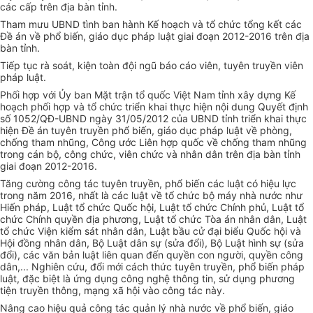
các cấp trên địa bàn tỉnh.
Tham mưu UBND tình ban hành Kế hoạch và tổ chức tổng kết các
Đ
ề
án về phổ biến, giáo dục pháp luật giai đoạn 2012-2016 trên địa
bàn tỉnh.
Ti
ế
p tục rà soát, kiện toàn đội ngũ báo cáo viên, tuyên truyền viên
pháp luật.
Phối hợp với
Ủ
y ban Mặt trận tổ quốc Việt Nam tỉnh xây dựng Kế
hoạch phối hợp và tổ chức triển khai thực hiện nội dung Quy
ế
t định
số
1
052/QĐ-
U
BND ngày 31/05/2012 của UBND tỉnh triển khai thực
hiện Đề án tuyên truyền ph
ổ
biến, giáo dục pháp luật về phòng,
chống tham nhũng, Công ước Liên hợp quốc về chống tham nh
ũ
ng
trong cán bộ, công chức, viên chức và nhân dân trên địa bàn tỉnh
giai đoạn 2012-2016.
Tăng cường công tác tuyên truyền, phổ biến các luật có hiệu lực
trong năm 2016, nhất là các luật về tổ chức bộ máy nhà nước như
Hiến pháp, Luật tổ chức Quốc hội, Luật t
ổ
chức Chính phủ, Luật t
ổ
chức Chính quyền địa phương, Luật tổ chức Tòa án nhân dân, Luật
tổ chức Viện kiểm sát nhân dân, Luật bầu cử đại biểu Quốc hội và
Hội đồng nhân dân, Bộ Luật dân sự (sửa đổi), Bộ Luật hình sự (sửa
đổi), các văn bản luật liên quan đến quyền con người, quyền công
dân,... Nghiên cứu, đ
ổ
i mới cách thức tuyên truyền, ph
ổ
bi
ế
n pháp
luật, đặc biệt là ứng dụng công nghệ thông tin, sử dụng phương
tiện truyền thông, mạng xã hội vào công tác này.
Nâng cao hiệu quả công tác quản lý nhà nước về phổ bi
ế
n, giáo