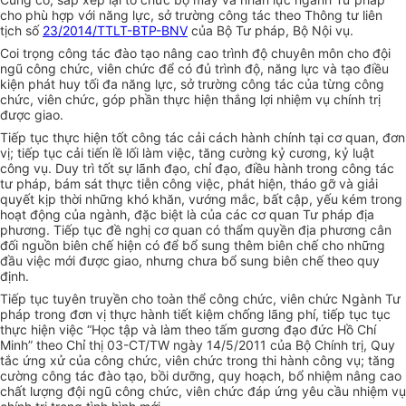
cho phù hợp với năng lực, sở trường công tác theo Thông tư liên
tịch số
23/2014/TTLT-BTP-BNV
của Bộ Tư pháp, Bộ Nội vụ.
Coi trọng công tác đào tạo nâng cao trình độ chuyên môn cho đội
ngũ công chức, viên chức đ
ể
có đủ trình độ, năng lực và tạo điều
kiện phát huy tối đa năng lực, sở trường công tác của từng công
chức, viên chức, góp phần thực hiện th
ắ
ng lợi nhiệm vụ chính trị
được giao.
Tiếp tục thực hiện tốt công tác cải cách hành chính tại cơ quan, đơn
vị; tiếp tục cải tiến lề lối làm việc, tăng cường kỷ cương, kỷ luật
công vụ. Duy trì tốt sự lãnh đạo, chỉ đạo, điều hành trong công tác
tư pháp, bám sát thực tiễn công việc, phát hiện, tháo gỡ và giải
quyết kịp thời những khó khăn, vướng mắc, bất cập, yếu kém trong
hoạt động của ngành, đặc biệt là của các cơ quan Tư pháp địa
phương. Tiếp tục đề nghị cơ quan c
ó
thẩm quyền địa phương cân
đối nguồn biên chế hiện có để bổ sung thêm biên chế cho những
đầu việc mới được giao, nhưng chưa bổ sung biên ch
ế
theo quy
định.
Tiếp tục tuyên truyền cho toàn thể công chức, viên chức Ngành Tư
pháp trong đơn vị thực hành tiết kiệm chống lãng phí, tiếp tục tục
thực hiện việc “Học tập và làm theo tấm gương đạo đức Hồ Chí
Minh” theo Chỉ thị 03-CT/TW ngày 14/5/2011 của Bộ Chính trị, Quy
tắc ứng xử của công chức, viên chức trong thi hành công vụ; tăng
cường công tác đào tạo, bồi dưỡng, quy hoạch, bổ nhiệm nâng cao
chất lượng đội ngũ công chức, vi
ê
n chức đáp ứng yêu cầu nhiệm vụ