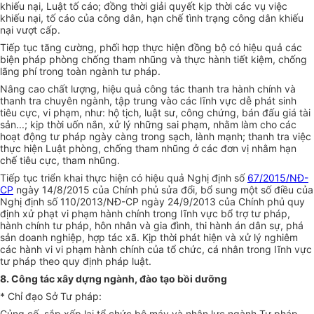
khiếu nại, Luật tố cáo; đồng thời giải quyết kịp thời các vụ việc
khiếu nại, tố cáo của công dân, hạn ch
ế
tình trạng công dân khiếu
nại vượt cấp.
Tiếp tục tăng cường, phối hợp th
ự
c hiện đồng bộ có hiệu quả các
biện pháp phòng chống tham nhũng và thực hành tiết kiệm, chống
lãng phí trong toàn ngành tư pháp.
Nâng cao chất lượng, hiệu quả công tác thanh tra hành chính và
thanh tra chuyên ngành, tập trung vào các lĩnh vực dễ phát sinh
tiêu cực, vi phạm, như: hộ tịch, luật sư, công chứng, bán đấu giá tài
sản...; kịp thời uốn nắn, xử lý những sai phạm, nhằm làm cho các
hoạt động tư pháp ngày càng trong sạch, lành mạnh; thanh tra việc
thực hiện Luật phòng, chống tham nhũng ở các đơn vị nhằm hạn
chế tiêu cực, tham nhũng.
Tiếp tục triển khai thực hiện có hiệu quả Nghị định s
ố
67/2015/NĐ-
CP
ngày 14/8/2015 của Chính phủ sửa đổi, bổ sung một số điều của
Nghị định số
1
10/2013/NĐ-CP ngày 24/9/2013 của Chính phủ quy
định xử phạt vi phạm hành chính trong I
ĩ
nh vực bổ trợ tư pháp,
hành chính tư pháp, hôn nhân và gia đình, thi hành án dân sự, phá
sản doanh nghiệp, hợp tác xã. Kịp thời phát hiện và xử lý nghiêm
các hành vi vi phạm hành chính của tổ chức, cá nhân trong I
ĩ
nh vực
tư pháp theo quy định pháp luật.
8. Công tác xây dựng ngành, đào tạo bồi dưỡng
* Chỉ đạo Sở Tư pháp:
Củng cố, sắp xếp lại tổ chức bộ máy và nhân lực ngành Tư pháp