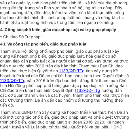
yêu cầu quản lý, tình hình phát triển kinh tế - xã hội của địa phương,
trong đó tập trung vào lĩnh vực nhà ở xã hội, người có công. Đẩy
mạnh hướng dẫn, đôn đốc, kiểm tra việc triển khai thực hiện công
tác theo dõi tình hình thi hành pháp luật nói chung và công tác thi
hành pháp luật trong lĩnh vực trọng tâm liên ngành nói riêng.
4. Công tác phổ biến, giáo dục pháp luật và trợ giúp pháp lý
* Chỉ đạo Sở Tư pháp:
4.1.
V
ề công tác ph
ổ
biến, giáo dục pháp luật
Tham m
ưu
Hội đồng phối hợp phổ biến, giáo dục pháp
l
uật xây
dựng K
ế
hoạch ph
ổ
bi
ế
n, giáo dục pháp luật, h
òa
giải ở cơ sở,
chuẩn tiếp cận pháp luật của người dân tại cơ sở, xây dựng và thực
hiện quy ước năm 2016 trên địa bàn tỉnh. Tham mưu Ban Chỉ đạo
triển khai thực hiện Quyết định
1133/QĐ-TTg
tỉnh xây
d
ựng K
ế
hoạch triển khai các Đ
ề
án chi tiết ban hành kèm theo Quy
ế
t định số
1133/QĐ-TTg
năm 2016 trên địa bàn tỉnh; đồng thời tham mưu Chủ
tịch Hội đồng phối hợp phổ biến, giáo dục pháp luật và Trưởng Ban
Chỉ đạo triển khai thực hiện Quyết định
1133/QĐ-TTg
hướng dẫn
các cơ quan thành viên và các huyện, thành phố triển khai thực hiện
các Chương trình, Đ
ề
án đến các nhóm đ
ố
i tượng thụ hưởng theo
ti
ế
n độ.
Tham mưu UBND tỉnh xây dựng Kế hoạch triển khai thực hiện Đề án
đổi mới công tác phổ biến, giáo dục pháp luật và phê duyệt Chương
trình phổ biến, giáo dục pháp luật giai đoạn 2016-2020; K
ế
hoạch
tuyên truyền về Luật bầu cử đại biểu Quốc hội và đại biểu HĐND