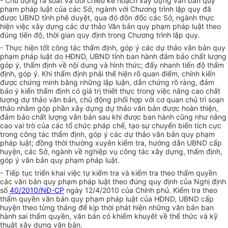
- Chủ động rà soát và đ
ố
i chiếu k
ế
hoạch xây dựng văn bản quy
phạm pháp luật của các Sở, ngành với Chương trình lập quy đã
được UBND tỉnh phê duyệt, qua đó đôn đốc các Sở, ngành thực
hiện việc xây dựng các dự thảo Văn bản quy phạm pháp luật theo
đúng tiến độ, thời gian quy định trong Chương trình lập quy.
- Thực hiện tốt công tác thẩm định, góp ý các dự thảo văn bản quy
phạm pháp luật do HĐND, UBND tỉnh ban hành đảm bảo chất lượng
góp ý, th
ẩ
m định v
ề
nội dung và hình thức; đ
ẩ
y nhanh ti
ế
n độ thẩm
định, góp ý. Khi th
ẩ
m định phải thể hiện rõ quan điểm, chính kiến
được chứng minh b
ằ
ng những lập luận, dẫn chứng rõ ràng, đảm
bảo ý kiến th
ẩ
m định có giá trị thiết thực trong việc nâng cao chất
lượng dự thảo văn bản, chủ động phối hợp với cơ quan chủ trì soạn
thảo nhằm góp phần xây dựng dự thảo văn bản được hoàn thiện,
đảm b
ả
o chất lượng văn bản sau khi được ban hành cũng như nâng
cao vai trò của các tổ chức pháp chế, tạo sự chuy
ể
n biến tích cực
trong công tác th
ẩ
m định, góp ý các dự thảo văn bản quy phạm
pháp luật; đồng thời thường xuyên kiểm tra, hướng dẫn UBND cấp
huyện, các Sở, ngành về nghiệp vụ công tác xây
d
ựng, thẩm định,
góp ý văn bản quy phạm pháp luật.
- Tiếp tục triển khai việc tự kiểm tra và kiểm tra theo thẩm quyền
các văn bản quy phạm pháp luật theo đúng quy định của Nghị định
số
40/2010/NĐ-CP
ngày 12/4/2010 của Chính phủ. Kiểm tra theo
thẩm quyền văn bản quy phạm pháp luật của HĐND, UBND cấp
huyện theo từng tháng để kịp thời phát hiện những văn bản ban
hành sai thẩm quyền, văn bản có khiếm khuyết về thể thức và kỹ
thuật xây dựng v
ă
n b
ả
n.