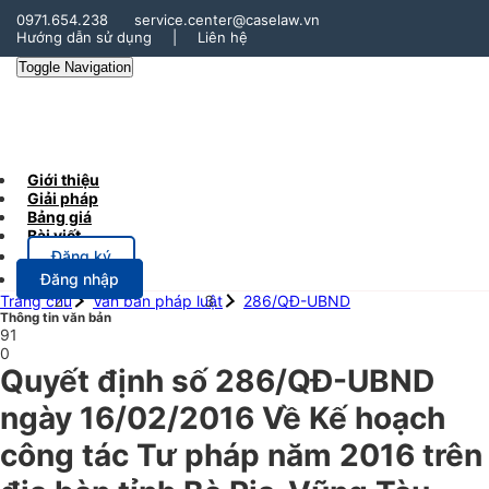
0971.654.238
service.center@caselaw.vn
Hướng dẫn sử dụng
|
Liên hệ
Toggle Navigation
Giới thiệu
Giải pháp
Bảng giá
Bài viết
Đăng ký
Đăng nhập
Trang chủ
Văn bản pháp luật
286/QĐ-UBND
Thông tin văn bản
91
0
Quyết định số 286/QĐ-UBND
ngày 16/02/2016 Về Kế hoạch
công tác Tư pháp năm 2016 trên