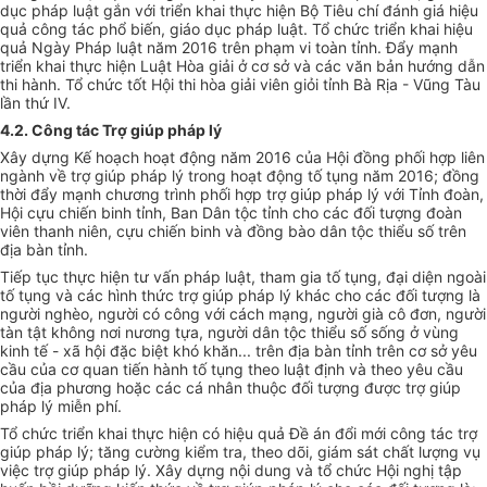
dục pháp luật g
ắ
n với triển khai thực hiện Bộ Tiêu chí đánh giá hiệu
quả công tác phổ bi
ế
n, giáo dục pháp luật. T
ổ
chức tri
ể
n khai hiệu
quả Ngày Pháp luật năm 2016 trên phạm vi toàn tỉnh. Đẩy mạnh
triển khai thực hiện Luật Hòa giả
i
ở cơ sở và các văn bản hướng
d
ẫn
thi hành. Tổ chức tốt Hội thi hòa giải viên giỏi tỉnh Bà Rịa - Vũng Tàu
lần thứ IV.
4.2. Công tác Trợ giúp pháp lý
Xây dựng Kế hoạch hoạt động năm 2016 của Hội đồng phối hợp liên
ngành về trợ giúp pháp lý trong hoạt động tố tụng năm 2016; đồng
thời đẩy mạnh chương trình ph
ố
i h
ợ
p trợ giúp pháp lý với Tỉnh đoàn,
Hội cựu chiến binh tỉnh, Ban Dân tộc tỉnh cho các đối tượng đoàn
viên thanh niên, cựu chiến binh và đồng bào dân tộc thiểu số trên
địa bàn tỉnh.
Tiếp tục thực hiện tư v
ấ
n pháp luật, tham gia tố tụng, đại diện ngoài
tố tụng và các hình thức trợ giúp pháp lý khác cho các đối tượng là
người nghèo, người có công với cách mạng, người già cô đơn, người
tàn tật không nơi nương tựa, người dân tộc thiểu s
ố
sống ở vùng
kinh tế - xã hội đặc biệt khó khăn... trên địa bàn tỉnh trên cơ sở yêu
cầu của cơ quan tiến hành tố tụng theo luật định và theo yêu cầu
của địa phương hoặc các cá nhân thuộc đối tượng được trợ giúp
pháp lý miễn phí.
Tổ chức triển khai thực hiện có hiệu quả Đề án đổi mới công tác trợ
giúp pháp lý; tăng cường kiểm tra, theo dõi, giám sát chất lượng vụ
việc trợ giúp pháp lý. Xây dựng nội dung và t
ổ
chức Hội nghị tập