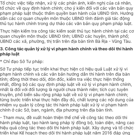
Tổ chức việc tiếp nhận, xử lý các ph
ả
n ánh, kiến nghị của cá nhân,
tổ chức về quy định hành chính; cho
ý
kiến đối với các văn bản quy
phạm pháp luật thuộc thẩm quyền ban hành của UBND tỉnh. Hướng
dẫn các cơ quan chuyên môn thuộc UBND tỉnh đánh giá tác động
thủ tục hành chính trong dự thảo các văn bản quy phạm pháp luật.
Thực hiện kiểm tra công tác kiểm soát thủ tục hành chính tại các cơ
quan chuyên môn thuộc UBND tỉnh; UBND các huyện, thành phố;
UBND các xã, phường, thị trấn trên địa bàn tỉnh Bà Rịa - Vũng Tàu.
3. Công tác quản lý xử lý vi phạm hành chính và theo dõi thi hành
pháp luậ
t
* Chỉ đạo Sở Tư pháp:
Sở Tư pháp tiếp tục triển khai thực hiện có hiệu quả Luật xử lý vi
phạm hành chính và các văn bản hướng dẫn thi hành trên địa bàn
tỉnh; đồng thời theo dõi, đôn đốc, kiểm tra việc thực hiện thống
nhất, đồng bộ các quy định pháp luật về xử
l
ý vi phạm hành chính,
nhất là đ
ố
i với đối tượng là người chưa thành niên; tích cực tuyên
truyền, phổ biến sâu rộng pháp luật về xử lý vi phạm hành chính;
từng bước triển khai thực hiện đầy đủ, chất lượng các nội dung của
nhiệm vụ quản lý công tác thi hành pháp luật xử lý vi phạm hành
chính ở các Sở, ban, ngành, địa phương trên địa bàn tỉnh.
- Tham mưu, đề xuất hoàn thiện thể chế về công tác theo dõi thi
hành pháp luật, tạo hành lang pháp lý đồng bộ, toàn diện, nâng cao
hiệu quả công tác theo dõi thi hành pháp luật. Xây dựng và tổ chức
triển khai Kế hoạch theo dõi thi hành pháp luật năm 2016 đáp ứng