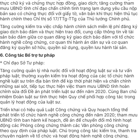
thực ch
ữ
ký và chứng thực hợp đồng, giao dịch; tăng cường tham
mưu UBND tỉnh chỉ đạo ch
ấ
n chỉnh t
ì
nh trạng lạm dụng yêu cầu nộp
bản sao có chứng thực đối với giấy tờ, văn bản khi thực hiện thủ tục
hành chính theo Chỉ thị số 17/TTg-TTg của Th
ủ
tướng Chính phủ.
Tăng cường ki
ể
m tra việc ch
ấ
p hành chính sách miễn lệ phí đăng ký
giao dịch bảo đảm và thực hiện trao đổi, cung cấp thông tin về tài
sản bảo đảm giữa cơ quan đăng ký giao dịch bảo đảm với tổ chức
hành nghề công ch
ứ
ng, cơ quan thi hành án dân sự và cơ quan
đăng ký quyền sở h
ữ
u, quyền sử
d
ụng, quyền lưu hành tài sản.
6. Công tác Bổ trợ tư pháp
* Chỉ đạo Sở Tư pháp:
Tăng cường quản lý nhà nước đ
ố
i với hoạt động luật sư và tư vấn
pháp luật; thường xuyên kiểm tra hoạt động của các tổ chức hành
nghề luật sư trên địa bàn tỉnh đ
ể
kịp thời phát hiện và ch
ấ
n chỉnh
những sai sót, tiếp tục thực hiện việc tham mưu UBND tỉnh hoàn
ch
ỉ
nh s
ử
a đ
ổ
i Đ
ề
án phát triển luật sư đến năm 2020. Cùng Ban chủ
nhiệm Đoàn luật sư tỉnh thực hiện Quy ch
ế
phối hợp công tác trong
quản lý hoạt động của luật sư.
Triển khai có hiệu quả Luật Công chứng và Quy hoạch tổng thể
phát triển tổ chức hành nghề công chứng đ
ế
n năm 2020; tham mưu
UBND tỉnh ban hành kế hoạch, đề án để chuy
ển
đ
ổ
i mô hình hoạt
động các Phòng công chứng thành các Văn phòng công chứng
theo quy định của pháp luật. Chú trọng công tác kiểm tra, thanh tra
chuyên ngành về tổ chức và hoạt động hành nghề công chứng.