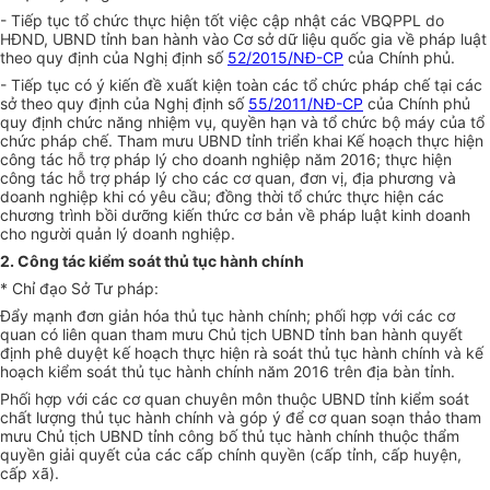
- Tiếp tục tổ chức thực hiện tốt việc cập nhật các VBQPPL do
HĐND, UBND tỉnh ban hành vào Cơ sở d
ữ
liệu quốc gia về pháp luật
theo quy định của Nghị định số
52/2015/NĐ-CP
của Chính phủ.
- Tiếp tục có ý kiến đề xuất kiện toàn các tổ chức pháp chế tại các
sở theo quy định của Nghị định số
55/2011/NĐ-CP
của Chính phủ
quy định chức năng nhiệm vụ, quyền hạn và tổ chức bộ máy của tổ
chức pháp chế. Tham mưu
U
BND tỉnh triển khai K
ế
hoạch thực hiện
công tác hỗ trợ pháp lý cho doanh nghiệp năm 2016; thực hiện
công tác h
ỗ
trợ pháp lý cho các cơ quan, đ
ơ
n vị, địa phương và
doanh nghiệp khi có yêu cầu; đồng thời t
ổ
chức thực hiện các
chương trình bồi dưỡng kiến thức cơ bản về pháp luật kinh doanh
cho người quản lý doanh nghiệp.
2. Công tác kiểm soát thủ tục hành chính
* Ch
ỉ
đạo Sở Tư pháp:
Đẩy mạnh đơn giản hóa thủ tục hành chính; phối hợp với các cơ
quan có liên quan tham mưu Chủ tịch UBND tỉnh ban hành quyết
định phê duyệt kế hoạch thực hiện rà soát th
ủ
tục hành chính và kế
hoạch ki
ể
m soát thủ tục hành chính năm 2016 trên địa bàn tỉnh.
Ph
ố
i hợp với các cơ quan chuyên môn thuộc UBND tỉnh ki
ể
m soát
chất lượng thủ tục hành chính và góp ý đ
ể
cơ quan soạn thảo tham
mưu Chủ tịch UBND tỉnh công b
ố
thủ tục hành chính thuộc th
ẩ
m
quy
ề
n giải quy
ế
t của các c
ấ
p chính quyền (cấp tỉnh, cấp huyện,
cấp xã).