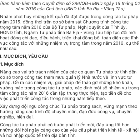
(Ban hành kèm theo Quyết định s
ố 286
/QĐ-UBND ngày
16
th
á
ng
02
năm 2016 của Chủ tịch UBND t
ỉ
nh Bà Rịa - Vũng Tàu)
Nhằm phát huy những k
ế
t quả đã đạt được trong công tác tư pháp
năm 2015, đồng thời trên cơ sở bám sát Chương trình công tác
trọng tâm n
ă
m 2016 của Bộ Tư pháp, Nghị quyết của Tỉnh ủy,
HĐND tỉnh, Ngành Tư pháp tỉnh Bà Rịa - Vũng Tàu tiếp tục đ
ổ
i mới
hoạt động chỉ đạo, điều hành, triển khai đồng bộ, toàn diện các lĩnh
vực công tác với những nhiệm vụ trọng tâm trong năm 2016, cụ thể
như sau:
I. MỤC ĐÍCH, YÊU CẦU
1. Mục đích
Nâng cao vai trò trách nhiệm của các cơ quan Tư pháp từ tỉnh đến
cơ sở trong công tác tham mưu quản
l
ý Nhà nước về lĩnh vực tư
pháp. Đ
ề
ra các nhiệm vụ, giải pháp để tháo gỡ những khó khăn,
vướng mắc trong công tác tư pháp, xác định một s
ố
nhiệm vụ trọng
tâm công tác năm 2016 cần tập trung thực hiện, tạo tiền đề cho
việc phát triển công tác trong những năm ti
ế
p theo.
Xây dựng đội ngũ công chức Tư pháp trong sạch, vững mạnh theo
hướng nâng cao trình độ chuyên môn, đạo đức công vụ, chuyên
nghiệp, hiện đại.
Công tác tư pháp phải có bước phát triển mới, đáp ứng tốt hơn
những đòi hỏi ngày càng cao của yêu cầu phát tri
ể
n kinh tế - xã hội
và hội nhập quốc t
ế
trên địa bàn tỉnh.