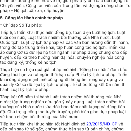
huấn bồi dưỡng kiến thức về trợ giúp pháp lý cho các đối tượng là:
Chuyên viên, Cộng tác viên của Trung tâm và đội ngũ công ch
ứ
c Tư
pháp - Hộ tịch cấp xã, cấp huyện.
5. Công tác Hành chính tư pháp
* Chỉ đạo Sở Tư pháp:
Tiếp tục tri
ể
n khai thực hiện đồng bộ, toàn diện Luật hộ tịch, Luật
nuôi con nuôi, Luật trách nhiệm bồi thường của Nhà nước, Luật
Quốc tịch, Luật Lý lịch tư pháp và các văn bản hướng dẫn thi hành,
trong đó tập trung triển khai, tập huấn công tác hộ tịch. Triển khai
áp dụng Cơ sở d
ữ
liệu hộ tịch ngành Tư pháp dùng chung cho cấp
huyện, cấp xã theo hướng hiện đại hóa, chuyên nghiệp hóa công
tác đăng ký, th
ố
ng kê hộ tịch.
Thực hiện có hiệu quả giải pháp mô hình
“
Kiềng ba chân
”
đảm b
ả
o
đúng thời hạn và rút ngắn thời hạn cấp Phiếu Lý lịch tư pháp. Triển
khai ứng
d
ụng mạnh mẽ công nghệ thông tin trong xây dựng và
quản lý Cơ sở d
ữ
liệu Lý lịch tư pháp. T
ổ
chức t
ổ
ng k
ế
t 05 năm thi
hành Luật Lý lịch tư pháp.
T
ổ
ng kết 05 năm thi hành Luật trách nhiệm bồi thường của Nhà
nước; tập trung nghiên cứu góp ý xây dựng Luật trách nhiệm bồi
thường của Nhà nước (sửa đổi) bảo đảm chất lượng và đúng tiến
độ. Chú trọng công tác tuyên truy
ề
n, phổ bi
ế
n giáo dục pháp luật
về trách nhiệm bồi thường của Nh
à
nước.
Tiếp tục triển khai thực hiện tốt Nghị định s
ố
23/2015/NĐ-CP
về
cấp bản sao từ s
ổ
g
ố
c, chứng thực bản sao từ bản chính, chứng