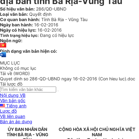
địa bàn tỉnh Bà Rịa-Vũng Tàu
Số hiệu văn bản:
286/QĐ-UBND
Loại văn bản:
Quyết định
Cơ quan ban hành:
Tỉnh Bà Rịa - Vũng Tàu
Ngày ban hành:
16-02-2016
Ngày có hiệu lực:
16-02-2016
Đang có hiệu lực
Tình trạng hiệu lực:
Ngôn ngữ:
Định dạng văn bản hiện có:
MỤC LỤC
Không có mục lục
Tải về (WORD)
Quyet dinh so 286-QD-UBND ngay 16-02-2016 (Con hieu luc).doc
Tải lược đồ
Nội dung VB
Văn bản gốc
Tiếng anh
Lược đồ
VB liên quan
Bản án áp dụng
ỦY BAN NHÂN DÂN
CỘNG HÒA XÃ HỘI CHỦ NGHĨA VIỆT
TỈNH
BÀ RỊA - VŨNG
NAM