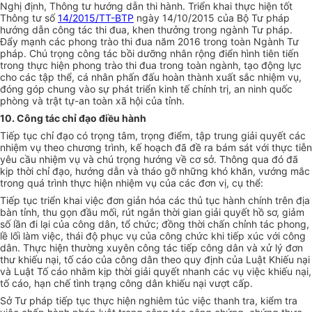
Nghị định, Thông tư hướng dẫn thi hành. Triển khai thực hiện tốt
Thông tư s
ố
14/2015/TT-BTP
ngày 14/10/2015 c
ủ
a Bộ Tư pháp
hướng dẫn công tác thi đua, khen thưởng trong ngành Tư pháp.
Đẩy mạnh các phong trào thi đua năm 2016 trong toàn Ngành Tư
pháp. Chú trọng công tác bồi dưỡng nhân rộng điển hình tiên tiến
trong thực hiện phong trào thi đua trong toàn ngành, tạo động lực
cho các tập thể, cá nhân ph
ấ
n đấu hoàn thành xuất sắc nhiệm vụ,
đóng góp chung vào sự phát tri
ể
n kinh tế chính trị, an ninh quốc
phòng và trật tự-an toàn xã hội của tỉnh.
10. Công tác chỉ đạo điều hành
Tiếp tục chỉ đạo có trọng tâm, trọng điểm, tập trung giải quyết các
nhiệm vụ theo chương trình, k
ế
hoạch đ
ã
đề ra bám sát với thực tiễn
yêu cầu nhiệm vụ và chú trọng hướng về cơ sở. Thông qua đó đã
kịp thời chỉ đạo, hướng d
ẫ
n và tháo gỡ những khó khăn, vướng mắc
t
r
ong quá trình thực hiện nhiệm vụ của các đơn vị, cụ thể:
Tiếp tục triển khai việc đơn giản hóa các thủ tục hành chính trên địa
bàn tỉnh, thu gọn đầu mối, rút ngắn thời gian giải quyết hồ sơ, giảm
số lần đi lại của công dân, tổ chức; đồng thời chấn chỉnh tác phong,
lề lối làm việc, thái độ phục vụ của công chức khi ti
ế
p xúc với công
dân. Thực hiện thường xuyên công tác tiếp công dân và xử lý đơn
thư khiếu nại, tố cáo của công dân theo quy định của Luật Khiếu nại
và Luật T
ố
cáo nh
ằ
m kịp thời giải quyết nhanh các vụ việc khiếu nại,
t
ố
cáo, hạn chế tình trạng công dân khiếu nại vượt cấp.
Sở Tư pháp tiếp tục thực hiện nghiêm túc việc thanh tra, kiểm tra