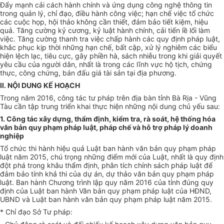
Đẩy mạnh cải cách hành chính và ứng dụng công nghệ thông tin
trong quản lý, chỉ đạo, điều hành công việc; hạn chế việc tổ chức
các cuộc họp, hội thảo không cần thiết, đảm bảo tiết kiệm, hiệu
quả. Tăng cường kỷ cương, kỷ luật hành chính, cải tiến lề lối làm
việc. Tăng cường thanh tra việc chấp hành các quy định pháp luật,
khắc phục kịp thời những hạn chế, bất cập, xử lý nghiêm các biểu
hiện lệch lạc, tiêu cực, gây phiền hà, sách nhiễu trong khi giải quyết
yêu cầu của người dân, nhất là trong các lĩnh vực hộ tịch, chứng
thực, công chứng, bán đấu giá tài sản tại địa phương.
II. NỘI DUNG KẾ HOẠCH
Trong năm 2016, công tác tư pháp trên địa bàn tỉnh Bà Rịa - Vũng
Tàu cần tập trung triển khai thực hiện những nội dung chủ y
ế
u sau:
1. Công tác xây dựng, thẩm định, kiểm tra, rà soát, hệ thống hóa
văn bản quy phạm pháp luật, pháp chế và hỗ trợ pháp lý doanh
nghiệp
Tổ chức thi hành hiệu quả Luật ban hành văn bản quy phạm pháp
luật năm 2015, chú trọng những đi
ể
m mới của Luật, nhất là quy định
đột phá trong khâu th
ẩ
m định, phân tích chính sách pháp luật đ
ể
đảm bảo tính khả thi của dự án, dự thảo văn bản quy phạm pháp
luật. Ban hành Chương trình lập quy năm 2016 của tỉnh đúng quy
định của Luật ban hành Văn bản quy phạm pháp luật của HĐND,
UBND và Luật ban hành văn bản quy phạm pháp luật năm 2015.
* Chỉ đạo Sở Tư pháp: