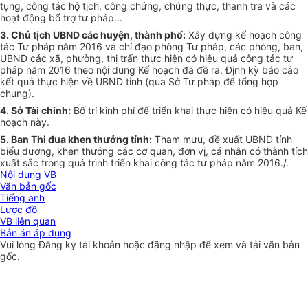
tụng, công tác hộ tịch, công chứng, chứng thực, thanh tra và các
hoạt động b
ổ
trợ tư pháp...
3. Chủ tịch UBND các huyện, thành phố:
Xây dựng kế hoạch công
tác Tư pháp năm 2016 và chỉ đạo phòng Tư pháp, các phòng, ban,
UBND các xã, phường, thị tr
ấ
n thực hiện có hiệu quả công tác tư
pháp năm 2016 theo nội dung K
ế
hoạch đã đề ra. Định kỳ báo cáo
kết quả thực hiện về UBND tỉnh (qua Sở Tư pháp để tổng h
ợ
p
chung).
4. Sở Tài chính:
Bố trí kinh phí để triển khai thực hiện có hiệu quả Kế
hoạch này.
5. Ban Thi đua khen thưởng tỉnh:
Tham mưu, đề xuất UBND tỉnh
biểu dương, khen thưởng các cơ quan, đơn vị, cá nhân có thành tích
xuất sắc trong quá trình triển khai công tác tư pháp năm 2016./.
Nội dung VB
Văn bản gốc
Tiếng anh
Lược đồ
VB liên quan
Bản án áp dụng
Vui lòng
Đăng ký
tài khoản hoặc
đăng nhập
để xem và tải văn bản
gốc.