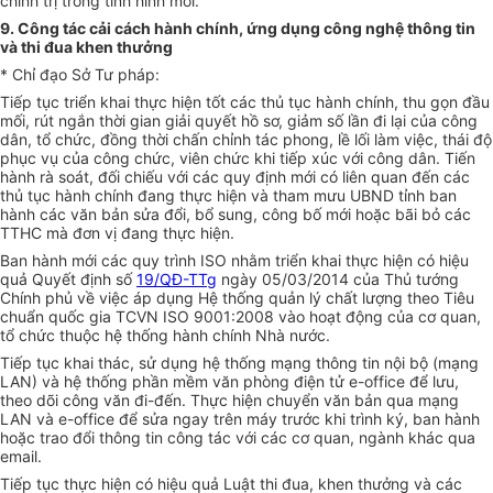
chính trị trong tình hình mới.
9. Công tác cải cách hành chính, ứng dụng công nghệ thông tin
và thi đua khen thưởng
* Chỉ đạo Sở Tư pháp:
Tiếp tục triển khai thực hiện tốt các thủ tục hành chính, thu gọn đầu
mối, rút ngắn thời gian giải quyết hồ sơ, giảm s
ố
lần đi lại của công
dân, tổ chức, đ
ồ
ng thời ch
ấ
n chỉnh tác phong, l
ề
l
ố
i làm việc, thái độ
phục vụ của công chức, viên chức khi tiếp xúc với công dân. Tiến
hành rà soát, đ
ố
i chiếu với các quy định mới có
li
ên quan đến các
thủ tục hành chính đang thực hiện và tham mưu UBND tỉnh ban
hành các văn bản sửa đ
ổ
i, b
ổ
s
u
ng, công bố mới hoặc bãi bỏ các
TTHC mà đơn vị đang thực hiện.
Ban hành mới các quy trình ISO nhằm triển khai thực hiện c
ó
hiệu
quả Quyết định số
19/QĐ-TTg
ngà
y
05/03/2014 của Thủ tướng
Chính phủ về việc áp
d
ụng Hệ thống quản lý chất lượng theo Tiêu
chuẩn quốc gia TCVN ISO 9001:2008 vào hoạt động của cơ quan,
tổ chức thuộc hệ thống hành chính Nhà nước.
Tiếp tục khai thác, sử dụng hệ thống mạng thông tin nội bộ (mạng
LAN) và hệ th
ố
ng phần mềm văn phòng điện tử e-office đ
ể
lưu,
theo dõi công văn đi-đến. Thực hiện chuyển văn bản qua mạng
LAN và e-off
i
ce đ
ể
s
ử
a ngay trên máy trước khi trình ký, ban hành
hoặc trao đổi thông tin công tác với các cơ quan, ngành khác qua
email.
Tiếp tục thực hiện có hiệu quả Luật thi đua, khen thưởng và các