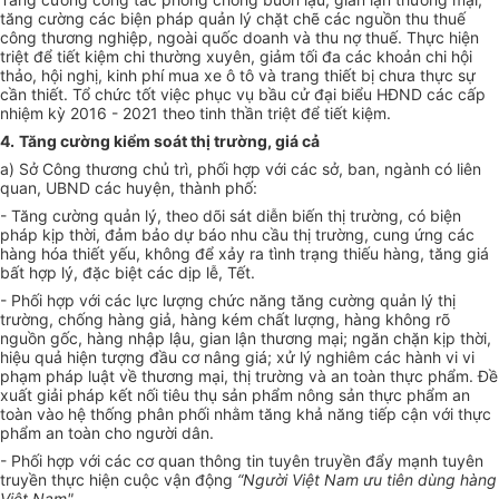
tăng cường các biện pháp quản lý chặt chẽ các nguồn thu thuế
công thương nghiệp, ngoài quốc doanh và thu nợ thuế. Thực hiện
triệt để tiết kiệm chi thường xuyên, giảm tối đa các khoản chi hội
thảo, hội nghị, kinh phí mua xe ô tô và trang thiết bị chưa thực sự
cần thiết
.
Tổ chức tốt việc phục vụ bầu cử đại biểu HĐND các cấp
nhiệm kỳ 2016 - 2021 theo tinh thần triệt để tiết kiệm.
4.
Tăng cường kiểm soát thị trường, giá cả
a) Sở Công thương chủ trì, phối hợp với các sở, ban, ngành có liên
quan, UBND các huyện, thành phố:
- Tăng cường quản lý, theo dõi sát diễn biến thị trường, có biện
pháp kịp thời, đảm bảo dự báo nhu cầu thị trường, cung ứng các
hàng hóa thiết yếu, không để xảy ra tình trạng thiếu hàng, tăng giá
bất hợp lý, đặc biệt các dịp lễ, Tết.
- Phối hợp với các lực lượng chức năng t
ăng cường quản lý thị
trường, chống hàng giả, hàng kém chất lượng, hàng không rõ
nguồn gốc, hàng nhập lậu, gian lận thương mại; ngăn chặn kịp thời,
hiệu quả hiện tượng đầu cơ nâng giá; xử lý nghiêm các hành vi vi
phạm pháp luật về thương mại, thị trường và an toàn thực phẩm. Đề
xuất giải pháp kết nối tiêu thụ sản phẩm nông sản thực phẩm an
toàn vào hệ thống phân phối nhằm tăng khả năng tiếp cận với thực
phẩm an toàn cho người dân.
- Phối hợp với các cơ quan thông tin tuyên truyền đẩy mạnh tuyên
truyền
t
hực hiện cuộc vận động
“Người Việt Nam ưu tiên dùng hàng
Việt Nam"
.