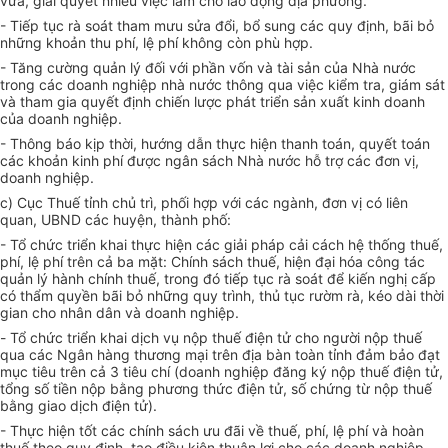
vừa, giải quyết nhiều việc làm cho lao động địa phương.
- Tiếp tục rà soát tham mưu sửa đổi, bổ sung các quy định, bãi bỏ
những khoản thu phí, lệ phí không còn phù hợp.
- Tăng cường quản lý đối với phần vốn và tài sản của Nhà nước
trong các doanh nghiệp nhà nước thông qua việc kiểm tra, giám sát
và tham gia quyết định chiến lược phát triển sản xuất kinh doanh
của doanh nghiệp.
- Thông báo kịp thời, hướng dẫn thực hiện thanh toán, quyết toán
các khoản kinh phí được ngân sách Nhà nước hỗ trợ các đơn vị,
doanh nghiệp.
c) Cục Thuế tỉnh chủ trì, phối hợp với các ngành, đơn vị có liên
quan, UBND các huyện, thành phố:
- Tổ chức triển khai thực hiện các giải pháp cải cách hệ thống thuế,
phí, lệ phí trên cả ba mặt: Chính sách thuế, hiện đại hóa công tác
quản lý hành chính thuế, trong đó tiếp tục rà soát để kiến nghị cấp
có thẩm quyền bãi bỏ những quy trình, thủ tục rườm rà, kéo dài thời
gian cho nhân dân và doanh nghiệp.
-
Tổ chức triển khai dịch vụ nộp thuế điện tử cho người nộp thuế
qua các Ngân hàng thương mại trên địa bàn toàn tỉnh đảm bảo đạt
mục tiêu trên cả 3 tiêu chí (doanh nghiệp đăng ký nộp thuế điện tử,
tổng số tiền nộp bằng phương thức điện tử, số chứng từ nộp thuế
bằng giao dịch điện tử).
- Thực hiện tốt các chính sách ưu đãi về thuế, phí, lệ phí và hoàn
thuế theo quy định, tạo điều kiện thuận lợi cho các doanh nghiệp