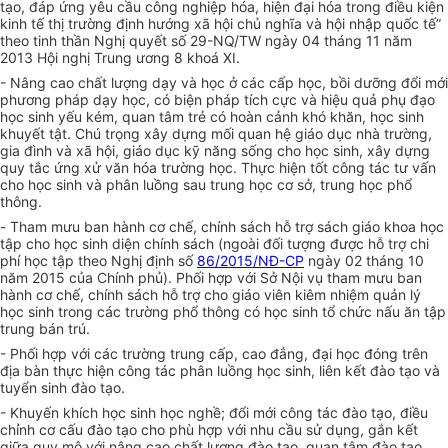
tạo, đáp ứng yêu cầu công nghiệp hóa, hiện đại hóa trong điều kiện
kinh tế thị trường định hướng xã hội chủ nghĩa và hội nhập quốc tế”
theo tinh thần Nghị quyết số 29-NQ/TW ngày 04 tháng 11 năm
2013 Hội nghị Trung ương 8 khoá XI.
- Nâng cao chất lượng dạy và học ở các cấp học, bồi dưỡng đổi mới
phương pháp dạy học, có biện pháp tích cực và hiệu quả phụ đạo
học sinh yếu kém, quan tâm trẻ có hoàn cảnh khó khăn, học sinh
khuyết tật. Chú trọng xây dựng mối quan hệ giáo dục nhà trường,
gia đình và xã hội, giáo dục kỹ năng sống cho học sinh, xây dựng
quy tắc ứng xử văn hóa trường học. Thực hiện tốt công tác tư vấn
cho học sinh và phân luồng sau trung học cơ sở, trung học phổ
thông.
-
Tham mưu ban hành cơ chế, chính sách hỗ trợ sách giáo khoa học
tập cho học sinh diện chính sách (ngoài đối tượng được hỗ trợ chi
phí học tập theo Nghị định số
86/2015/NĐ-CP
ngày 02 tháng 10
năm 2015 của Chính phủ). Phối hợp với Sở Nội vụ tham mưu ban
hành cơ chế, chính sách hỗ trợ cho giáo viên kiêm nhiệm quản lý
học sinh trong các trường phổ thông có học sinh tổ chức nấu ăn tập
trung bán trú.
- Phối hợp với các trường
trung cấp, cao đẳng, đại học đóng trên
địa bàn thực hiện công tác phân luồng học sinh, liên kết đào tạo và
tuyển sinh đào tạo.
- Khuyến khích học sinh học nghề; đổi mới công tác đào tạo, đ
iều
chỉnh cơ cấu đào tạo cho phù hợp với nhu cầu sử dụng,
gắn kết
giữa quy mô với nâng cao chất lượng đào tạo, quan tâm đào tạo