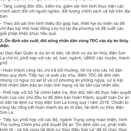
- Tăng cường đôn đốc, kiểm tra, giám sát tình hình thực hiện các
chính sách đối với người nghèo, đối tượng chính sách xã hội trên địa
bàn.
- Theo dõi sát tình hình thiếu đói giáp hạt, thiệt hại do thiên tai để
chỉ đạo kịp thời hoạt động cứu trợ tại địa phương và đề xuất các
giải pháp khắc phục hậu quả.
2. Ổn định sản xuất, đời sống nhân dân vùng TĐC các dự án thủy
điện
a) Giao Ban Quản lý dự án di dân, tái định cư dự án thủy điện Sơn
La chủ trì, phối hợp với các sở, ban, ngành, UBND các huyện, thành
phố
- Hoàn thành công tác chi trả bồi thường, hỗ trợ cho các hộ dân
theo quy định.
Tiếp tục rà soát các khu, điểm TĐC đã đón dân
nhưng có nguy cơ sạt lở và có phương án phòng ngừa, xử lý kịp
thời nhằm đảm bảo an toàn tính mạng và tài sản của nhân dân.
-
Phối hợp với Sở Tài chính kiểm tra, đôn đốc tiến độ thực hiện quyết
toán của các chủ đầu tư để đảm bảo hoàn thành, quyết toán Dự án
di dân tái định cư thủy điện Sơn La
trong quý I năm 2016. Chuẩn bị
công tác tổng kết hoàn thành dự án di dân, tái định cư thủy điện
Sơn La.
-
Tiếp tục phối hợp với
các Bộ, ngành Trung ương hoàn thiện, trình
Thủ tướng Chính phủ phê duyệt
Đề án “Ổn định dân cư, phát triển
kinh tế - xã hội vùng tái định cư thủy điện Sơn La” để
tổ chức thực