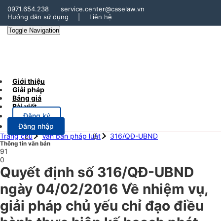
0971.654.238
service.center@caselaw.vn
Hướng dẫn sử dụng
|
Liên hệ
Toggle Navigation
Giới thiệu
Giải pháp
Bảng giá
Bài viết
Đăng ký
Đăng nhập
Trang chủ
Văn bản pháp luật
316/QĐ-UBND
Thông tin văn bản
91
0
Quyết định số 316/QĐ-UBND
ngày 04/02/2016 Về nhiệm vụ,
giải pháp chủ yếu chỉ đạo điều