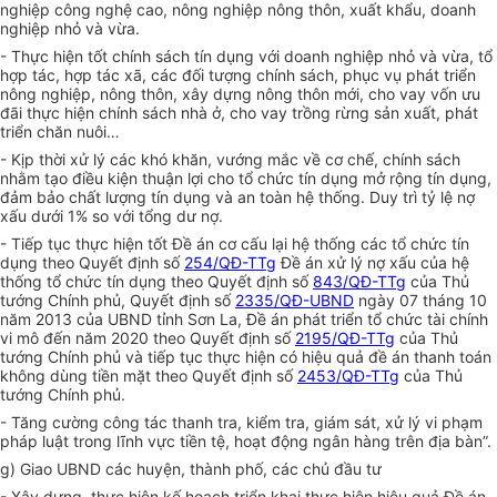
nghiệp công nghệ cao, nông nghiệp nông thôn, xuất khẩu, doanh
nghiệp nhỏ và vừa.
- Thực hiện tốt chính sách tín dụng với doanh nghiệp nhỏ và vừa, tổ
hợp tác, hợp tác xã, các đối tượng chính sách, phục vụ phát triển
nông nghiệp, nông thôn, xây dựng nông thôn mới, cho vay vốn ưu
đãi thực hiện chính sách nhà ở, cho vay trồng rừng sản xuất, phát
triển chăn nuôi…
- Kịp thời xử lý các khó khăn, vướng mắc về cơ chế, chính sách
nhằm tạo điều kiện thuận lợi cho tổ chức tín dụng mở rộng tín dụng,
đảm bảo chất lượng tín dụng và an toàn hệ thống. Duy trì tỷ lệ nợ
xấu dưới 1% so với tổng dư nợ.
- Tiếp tục thực hiện tốt Đề án cơ cấu lại hệ thống các tổ chức tín
dụng theo Quyết định số
254/QĐ-TTg
Đề án xử lý nợ xấu của hệ
thống tổ chức tín dụng theo Quyết định số
843/QĐ-TTg
của Thủ
tướng Chính phủ, Quyết định số
2335/QĐ-UBND
ngày 07 tháng 10
năm 2013 của UBND tỉnh Sơn La, Đề án phát triển tổ chức tài chính
vi mô đến năm 2020 theo Quyết định số
2195/QĐ-TTg
của Thủ
tướng Chính phủ và tiếp tục thực hiện có hiệu quả đề án thanh toán
không dùng tiền mặt theo Quyết định số
2453/QĐ-TTg
của Thủ
tướng Chính phủ.
- Tăng cường công tác thanh tra, kiểm tra, giám sát, xử lý vi phạm
pháp luật trong lĩnh vực tiền tệ, hoạt động ngân hàng trên địa bàn”.
g) Giao UBND các huyện, thành phố, các chủ đầu tư
- Xây dựng, thực hiện kế hoạch triển khai thực hiện hiệu quả Đề án