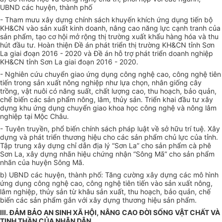
UBND các huyện, thành phố
- Tham mưu xây dựng chính sách khuyến khích ứng dụng tiến bộ
KH&CN vào sản xuất kinh doanh, nâng cao năng lực cạnh tranh của
sản phẩm, tạo cơ hội mở rộng thị trường xuất khẩu hàng hóa và thu
hút đầu tư. Hoàn thiện Đề án phát triển thị trường KH&CN tỉnh Sơn
La giai đoạn 2016 - 2020 và Đề án hỗ trợ phát triển doanh nghiệp
KH&CN tỉnh Sơn La giai đoạn 2016 - 2020.
- Nghiên cứu chuyển giao ứng dụng công nghệ cao, công nghệ tiên
tiến trong sản xuất nông nghiệp như lựa chọn, nhân giống cây
trồng, vật nuôi có năng suất, chất lượng cao, thu hoạch, bảo quản,
chế biến các sản phẩm nông, lâm, thủy sản. Triển khai đầu tư xây
dựng khu ứng dụng chuyển giao khoa học công nghệ và nông lâm
nghiệp tại Mộc Châu.
- Tuyên truyền, phổ biến chính sách pháp luật về sở hữu trí tuệ. Xây
dựng và phát triển thương hiệu cho các sản phẩm chủ lực của tỉnh.
Tập trung xây dựng chỉ dẫn địa lý
“Sơn La”
cho sản phẩm cà phê
Sơn La, xây dựng nhãn hiệu chứng nhận
“
Sông Mã
”
cho sản phẩm
nhãn của huyện Sông Mã.
b) UBND các huyện, thành phố: Tăng cường xây dựng các mô hình
ứng dụng công nghệ cao, công nghệ tiên tiến vào sản xuất nông,
lâm nghiệp, thủy sản từ khâu sản xuất, thu hoạch, bảo quản, chế
biến các sản phẩm gắn với xây dựng thương hiệu sản phẩm.
III. ĐẢM BẢO AN SINH XÃ HỘI, NÂNG CAO ĐỜI SỐNG VẬT CHẤT VÀ
TINH THẦN CỦA NHÂN DÂN