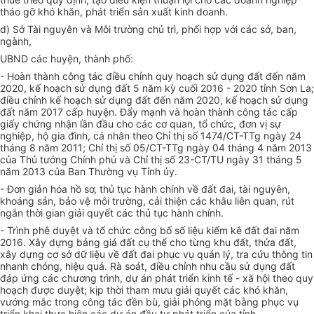
tháo gỡ khó khăn, phát triển sản xuất kinh doanh.
d) Sở Tài nguyên và Môi trường chủ trì, phối hợp với các sở, ban,
ngành,
UBND các huyện, thành phố:
- Hoàn thành công tác điều chỉnh quy hoạch sử dụng đất đến năm
2020, kế hoạch sử dụng đất 5 năm kỳ cuối 2016 - 2020 tỉnh Sơn La;
điều chỉnh kế hoạch sử dụng đất đến năm 2020, kế hoạch sử dụng
đất năm 2017 cấp huyện. Đẩy mạnh và hoàn thành công tác cấp
giấy chứng nhận lần đầu cho
các cơ quan, tổ chức, đơn vị sự
nghiệp, hộ gia đình, cá nhân
theo Chỉ thị số 1474/CT-TTg ngày 24
tháng 8 năm 2011; Chỉ thị số 05/CT-TTg ngày 04 tháng 4 năm 2013
của Thủ tướng Chính phủ và Chỉ thị số 23-CT/TU ngày 31 tháng 5
năm 2013 của Ban Thường vụ Tỉnh ủy.
- Đơn giản hóa hồ sơ, thủ tục hành chính về đất đai, tài nguyên,
khoáng sản, bảo vệ môi trường, cải thiện các khâu liên quan, rút
ngắn thời gian giải quyết các thủ tục hành chính.
- Trình phê duyệt và tổ chức công bố số liệu kiểm kê đất đai năm
2016.
Xây dựng bảng giá đất cụ thể cho từng khu đất, thửa đất,
xây dựng cơ sở dữ liệu về đất đai phục vụ quản lý, tra cứu thông tin
nhanh chóng, hiệu quả.
Rà soát, điều chỉnh nhu cầu sử dụng đất
đáp ứng các chương trình, dự án phát triển kinh tế - xã hội theo quy
hoạch được duyệt; kịp thời tham mưu giải quyết các khó khăn,
vướng mắc trong công tác đền bù, giải phóng mặt bằng phục vụ
triển khai thực hiện các dự án đầu tư phát triển của tỉnh.