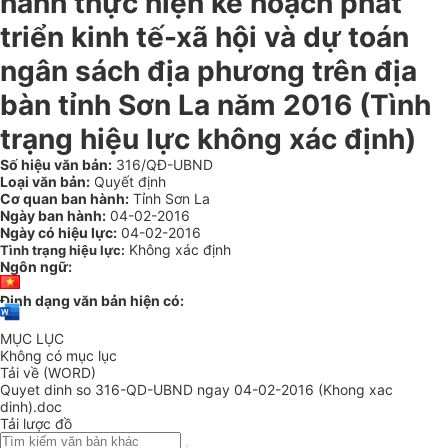
hành thực hiện kế hoạch phát
triển kinh tế-xã hội và dự toán
ngân sách địa phương trên địa
bàn tỉnh Sơn La năm 2016 (Tình
trạng hiệu lực không xác định)
Số hiệu văn bản:
316/QĐ-UBND
Loại văn bản:
Quyết định
Cơ quan ban hành:
Tỉnh Sơn La
Ngày ban hành:
04-02-2016
Ngày có hiệu lực:
04-02-2016
Không xác định
Tình trạng hiệu lực:
Ngôn ngữ:
Định dạng văn bản hiện có:
MỤC LỤC
Không có mục lục
Tải về (WORD)
Quyet dinh so 316-QD-UBND ngay 04-02-2016 (Khong xac
dinh).doc
Tải lược đồ