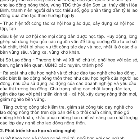
cho lao động nông thôn, vùng TĐC thủy điện Sơn La, thủy điện Hòa
Bình, thanh niên người dân tộc thiểu số, góp phần tăng dần tỷ lệ lao
động qua đào tạo theo hướng hợp lý.
-
Thực hiện tốt công tác xã hội hóa giáo dục, xây dựng xã hội học
tập, tạo
điều kiện và cơ hội cho mọi công dân được học tập. Huy động, lồng
ghép sử dụng hiệu qủa các nguồn vốn để tăng cường đầu tư cơ sở
vật chất, thiết bị phục vụ tốt công tác dạy và học, nhất là ở các địa
bàn vùng sâu, vùng xa, vùng khó khăn
.
b) Sở Lao động - Thương binh và Xã hội chủ trì, phối hợp với các sở,
ban, ngành liên quan, UBND các huyện, thành phố
- Rà soát nhu cầu học nghề và tổ chức đào tạo nghề cho lao động,
đặc biệt là lao động nông thôn theo nhu cầu học nghề của người lao
động, nhu cầu sử dụng lao động của các doanh nghiệp và yêu cầu
của thị trường lao động. Chú trọng nâng cao chất lượng đào tạo,
gắn đào tạo với phát triển kinh tế - xã hội, xây dựng nông thôn mới,
giảm nghèo bền vững.
- Tăng cường
công tác kiểm tra,
giám sát công tác dạy
nghề cho
lao động nông thôn
trên địa bàn để kịp thời chấn chỉnh, tháo gỡ
những khó khăn, khắc phục những hạn chế và nâng cao chất lượng
các lớp dạy nghề cho lao động nông thôn.
2. Phát triển khoa học và công nghệ
a) Sở Khoa học và Công nghệ chủ trì, phối hợp với các ngành,