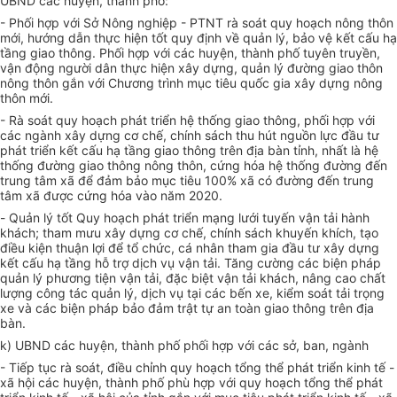
UBND các huyện, thành phố:
- Phối hợp với Sở Nông nghiệp - PTNT rà soát quy hoạch nông thôn
mới, hướng dẫn thực hiện tốt quy định về quản lý, bảo vệ kết cấu hạ
tầng giao thông. Phối hợp với các huyện, thành phố tuyên truyền,
vận động người dân thực hiện xây dựng, quản lý đường giao thôn
nông thôn gắn với Chương trình mục tiêu quốc gia xây dựng nông
thôn mới.
- Rà soát quy hoạch phát triển hệ thống giao thông, phối hợp với
các ngành xây dựng cơ chế, chính sách thu hút nguồn lực đầu tư
phát triển kết cấu hạ tầng giao thông trên địa bàn tỉnh, nhất là hệ
thống đường giao thông nông thôn, cứng hóa hệ thống đường đến
trung tâm xã để đảm bảo mục tiêu 100% xã có đường đến trung
tâm xã được cứng hóa vào năm 2020.
-
Quản lý tốt Quy hoạch phát triển mạng lưới tuyến vận tải hành
khách; tham mưu xây dựng cơ chế, chính sách khuyến khích, tạo
điều kiện thuận lợi để tổ chức, cá nhân tham gia đầu tư xây dựng
kết cấu hạ tầng hỗ trợ dịch vụ vận tải.
Tăng cường các biện pháp
quản lý phương tiện vận tải,
đặc biệt vận tải khách, nâng cao chất
lượng công tác quản lý, dịch vụ tại các bến xe, kiểm soát tải trọng
xe và các biện pháp bảo đảm trật tự an toàn giao thông trên địa
bàn.
k) UBND các huyện, thành phố phối hợp với các sở, ban, ngành
- Tiếp tục rà soát, điều chỉnh quy hoạch tổng thể phát triển kinh tế -
xã hội các huyện, thành phố phù hợp với quy hoạch tổng thể phát