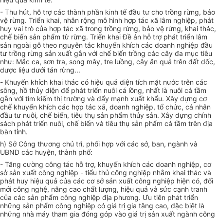
- Thu hút, hỗ trợ các thành phần kinh tế đầu tư cho trồng rừng, bảo
vệ rừng. Triển khai, nhân rộng mô hình hợp tác xã lâm nghiệp, phát
huy vai trò của hợp tác xã trong trồng rừng, bảo vệ rừng, khai thác,
chế biến sản phẩm từ rừng. Triển khai Đề án hỗ trợ phát triển lâm
sản ngoài gỗ theo nguyên tắc khuyến khích các doanh nghiệp đầu
tư trồng rừng sản xuất gắn với chế biến trồng các cây đa mục tiêu
như: Mắc ca, sơn tra, song mây, tre luồng, cây ăn quả trên đất dốc,
dược liệu dưới tán rừng...
-
Khuyến khích khai thác có hiệu quả diện tích mặt nước trên các
sông, hồ thủy diện để phát triển nuôi cá lồng, nhất là nuôi cá tầm
gắn với tìm kiếm thị trường và đẩy mạnh xuất khẩu. Xây dựng cơ
chế khuyến khích các hợp tác xã, doanh nghiệp, tổ chức, cá nhân
đầu tư nuôi, chế biến, tiêu thụ sản phẩm thủy sản. Xây dựng chính
sách phát triển nuôi, chế biến và tiêu thụ sản phẩm cá tầm trên địa
bàn tỉnh.
h) Sở Công thương chủ trì, phối hợp với các sở, ban, ngành và
UBND các huyện, thành phố:
- Tăng cường công tác hỗ trợ, khuyến khích các doanh nghiệp, cơ
sở sản xuất công nghiệp - tiểu thủ công nghiệp nhằm khai thác và
phát huy hiệu quả của các cơ sở sản xuất công nghiệp hiện có, đổi
mới công nghệ, nâng cao chất lượng, hiệu quả và sức cạnh tranh
của các sản phẩm công nghiệp địa phương. Ưu tiên phát triển
những sản phẩm công nghiệp có giá trị gia tăng cao, đặc biệt là
những nhà máy tham gia đóng góp vào giá trị sản xuất ngành công