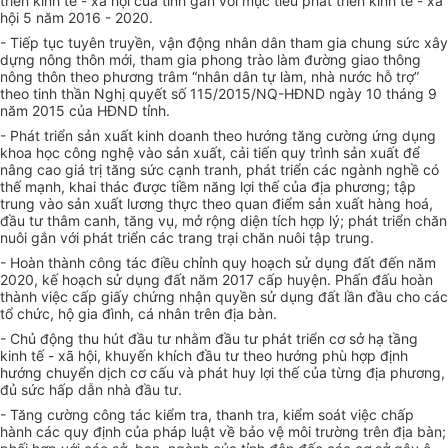
triển kinh tế - xã hội của tỉnh gắn với mục tiêu phát triển kinh tế - xã
hội 5 năm 2016 - 2020.
- Tiếp tục tuyên truyền, vận động nhân dân tham gia chung sức xây
dựng nông thôn mới,
tham gia
phong trào làm đường
giao thông
nông thôn
theo phương trâm “nhân dân tự làm, nhà nước hỗ trợ”
theo tinh thần Nghị quyết số
115
/201
5
/NQ-HĐND ngày
10 tháng 9
năm 2015 của HĐND tỉnh.
- Phát triển sản xuất kinh doanh theo hướng tăng cường ứng dụng
khoa học công nghệ vào sản xuất, cải tiến quy trình sản xuất để
nâng cao giá trị tăng sức cạnh tranh, phát triển các ngành nghề có
thế mạnh, khai thác được tiềm năng lợi thế của địa phương; tập
trung vào s
ản xuất lương thực theo quan điểm sản xuất hàng hoá,
đầu tư thâm canh, tăng vụ, mở rộng diện tích hợp lý; phát triển chăn
nuôi gắn với phát triển các trang trại chăn nuôi tập trung.
- Hoàn thành công tác điều chỉnh quy hoạch sử dụng đất đến năm
2020, kế hoạch sử dụng đất năm 2017 cấp huyện. Phấn đấu hoàn
thành việc cấp giấy chứng nhận quyền sử dụng đất lần đầu cho các
tổ chức, hộ gia đình, cá nhân trên địa bàn.
- Chủ động thu hút đầu tư nhằm đầu tư phát triển cơ sở hạ tầng
kinh tế - xã hội, khuyến khích đầu tư theo hướng phù hợp định
hướng chuyển dịch cơ cấu và phát huy lợi thế của từng địa phương,
đủ sức hấp dẫn nhà đầu tư.
- Tăng cường công tác kiểm tra, thanh tra, kiểm soát việc chấp
hành các quy định của pháp luật về bảo vệ môi trường trên địa bàn;