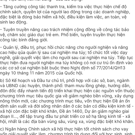
- Tăng cường công tác thanh tra, kiểm tra việc thực hiện chế độ
chính sách, quyền lợi của người lao động trong các doanh nghiệp,
đặc biệt là đóng bảo hiểm xã hội, điều kiện làm việc, an toàn, vệ
sinh lao động.
- Tuyên truyền nâng cao trách nhiệm cộng đồng về công tác bảo
vệ, chăm sóc giáo dục trẻ em. Phổ biến, tuyên truyền thực hiện
công tác bình đẳng giới.
- Quản lý, điều trị, phục hồi chức năng cho người nghiện và n
âng
cao hiệu qủa quản lý sau cai nghiện ma túy; tổ chức tốt việc dạy
nghề, giải quyết việc làm cho người sau cai nghiện ma túy. Tiếp tục
thực hiện đưa người nghiện ma túy không có nơi cư trú ổn định vào
các cơ sở cai nghiện bắt buộc theo Nghị định số 77/2014/QH13
ngày 10 tháng 11 năm 2015 của Quốc hội.
b) Sở Kế hoạch và Đầu tư chủ trì, phối hợp với các sở, ban, ngành
và UBND các huyện, thành phố: tham mưu lồng ghép, hướng dẫn,
đôn đốc đẩy nhanh tiến độ triển khai thực hiện các nguồn vốn thuộc
chương trình mục tiêu quốc gia về giảm nghèo bền vững,
xây dựng
nông thôn mới, các chương trình mục tiêu, vốn thực hiện
Đề án ổn
định sản xuất và đời sống nhân dân ở các bản có điều kiện kinh tế -
xã hội còn đặc biệt khó khăn,
Đề án 1460, Dự án giảm nghèo giai
đoạn II...,
để tập trung đầu tư phát triển cơ sở hạ tầng kinh tế - xã
hội, nhất là các địa bàn vùng sâu, vùng xa, vùng đặc biệt khó khăn.
c) Ngân hàng Chính sách xã hội thực hiện tốt chính sách cho vay
vốn giải quyết việc làm, chương trình tín dụng đối với học sinh, sinh