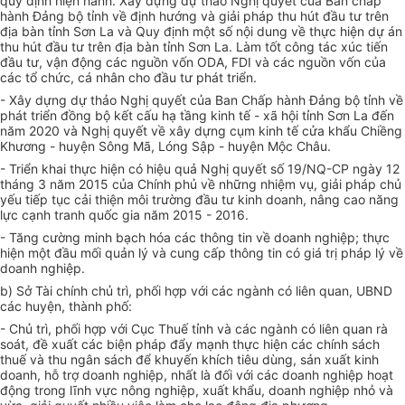
quy định hiện hành.
Xây dựng dự thảo Nghị quyết của Ban chấp
hành Đảng bộ tỉnh về định hướng và giải pháp thu hút đầu tư trên
địa bàn tỉnh Sơn La và Quy định một số nội dung về thực hiện dự án
thu hút đầu tư trên địa bàn tỉnh Sơn La.
Làm tốt
công tác xúc tiến
đầu tư, vận động các nguồn vốn ODA, FDI và các nguồn vốn của
các tổ chức, cá nhân cho đầu tư phát triển.
- Xây dựng dự thảo Nghị quyết của Ban Chấp hành Đảng bộ tỉnh về
phát triển đồng bộ kết cấu hạ tầng kinh tế - xã hội tỉnh Sơn La đến
năm 2020 và Nghị quyết về xây dựng cụm kinh tế cửa khẩu Chiềng
Khương - huyện Sông Mã, Lóng Sập - huyện Mộc Châu.
- Triển khai thực hiện có hiệu quả Nghị quyết số 19/NQ-CP ngày 12
tháng 3 năm 2015 của Chính phủ về những nhiệm vụ, giải pháp chủ
yếu tiếp tục cải thiện môi trường đầu tư kinh doanh, nâng cao năng
lực cạnh tranh quốc gia năm 2015 - 2016.
- Tăng cường minh bạch hóa các thông tin về doanh nghiệp; thực
hiện một đầu mối quản lý và cung cấp thông tin có giá trị pháp lý về
doanh nghiệp.
b) Sở Tài chính chủ trì, phối hợp với các ngành có liên quan, UBND
các huyện, thành phố:
- Chủ trì, phối hợp với Cục Thuế tỉnh và các ngành có liên quan rà
soát, đề xuất các biện pháp đẩy mạnh thực hiện các chính sách
thuế và thu ngân sách để khuyến khích tiêu dùng, sản xuất kinh
doanh, hỗ trợ doanh nghiệp, nhất là đối với các doanh nghiệp hoạt
động trong lĩnh vực nông nghiệp, xuất khẩu, doanh nghiệp nhỏ và