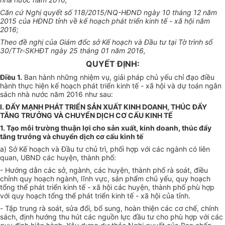
Căn cứ Nghị quyết số 118/2015/NQ-HĐND ngày 10 tháng 12 năm
2015 của HĐND tỉnh về kế hoạch phát triển kinh tế - xã hội năm
2016;
Theo đề nghị của Giám đốc sở Kế hoạch và Đầu tư tại Tờ trình số
30/TTr-SKHĐT ngày 25 tháng 01 năm 2016,
QUYẾT ĐỊNH:
Điều 1.
Ban hành những nhiệm vụ, giải pháp chủ yếu chỉ đạo điều
hành thực hiện kế hoạch phát triển kinh tế - xã hội và dự toán ngân
sách nhà nước năm 2016 như sau:
I. ĐẨY MẠNH PHÁT TRIỂN SẢN XUẤT KINH DOANH, THÚC ĐẨY
TĂNG TRƯỞNG VÀ CHUYỂN DỊCH CƠ CẤU KINH TẾ
1. Tạo môi trường thuận lợi cho sản xuất, kinh doanh, thúc đẩy
tăng trưởng và chuyển dịch cơ cấu kinh tế
a)
Sở Kế hoạch và Đầu tư chủ trì, phối hợp với các ngành có liên
quan, UBND các huyện, thành phố:
- Hướng dẫn các sở, ngành, các huyện, thành phố rà soát, điều
chỉnh quy hoạch ngành, lĩnh vực, sản phẩm chủ yếu, quy hoạch
tổng thể phát triển kinh tế - xã hội các huyện, thành phố phù hợp
với quy hoạch tổng thể phát triển kinh tế - xã hội của tỉnh.
-
Tập trung rà soát, s
ửa đổi, bổ sung, hoàn thiện các cơ chế, chính
sách, định hướng thu hút các nguồn lực đầu tư cho phù hợp với các