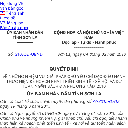
Nội dung VB
Văn bản gốc
Tiếng anh
Lược đồ
VB liên quan
Bản án áp dụng
ỦY BAN NHÂN DÂN
CỘNG HÒA XÃ HỘI CHỦ NGHĨA VIỆT
TỈNH SƠN LA
NAM
--------
Độc lập - Tự do - Hạnh phúc
---------------
Số:
316/QĐ-UBND
Sơn La, ngày 04 tháng 02 năm 2016
QUYẾT ĐỊNH
VỀ NHỮNG NHIỆM VỤ, GIẢI PHÁP CHỦ YẾU CHỈ ĐẠO ĐIỀU HÀNH
THỰC HIỆN KẾ HOẠCH PHÁT TRIỂN KINH TẾ - XÃ HỘI VÀ DỰ
TOÁN NGÂN SÁCH ĐỊA PHƯƠNG NĂM 2016
ỦY BAN NHÂN DÂN TỈNH SƠN LA
Căn cứ Luật Tổ chức chính quyền địa phương số
77/2015/QH13
ngày 19 tháng 6 năm 2015;
Căn cứ Nghị quyết số 01/NQ-CP ngày 07 tháng 01 năm 2016 của
Chính phủ về những nhiệm vụ, giải pháp chủ yếu chỉ đạo, điều hành
thực hiện kế hoạch phát triển kinh tế - xã hội và dự toán ngân sách
nhà nước năm 2016;