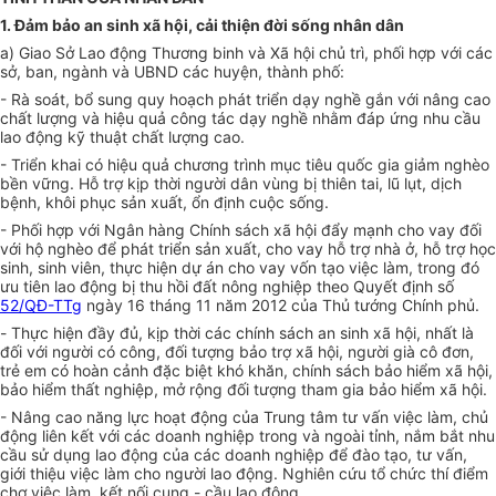
1. Đảm bảo an sinh xã hội, cải thiện đời sống nhân dân
a) Giao Sở Lao động Thương binh và Xã hội chủ trì, phối hợp với các
sở, ban, ngành và UBND các huyện, thành phố:
- Rà soát, bổ sung quy hoạch phát triển dạy nghề gắn với nâng cao
chất lượng và hiệu quả công tác dạy nghề nhằm đáp ứng nhu cầu
lao động kỹ thuật chất lượng cao.
- Triển khai có hiệu quả chương trình mục tiêu quốc gia giảm nghèo
bền vững. Hỗ trợ kịp thời người dân vùng bị thiên tai, lũ lụt, dịch
bệnh, khôi phục sản xuất, ổn định cuộc sống.
- Phối hợp với Ngân hàng Chính sách xã hội đẩy mạnh cho vay đối
với hộ nghèo để phát triển sản xuất, cho vay hỗ trợ nhà ở, hỗ trợ học
sinh, sinh viên, thực hiện dự án cho vay vốn tạo việc làm, trong đó
ưu tiên lao động bị thu hồi đất nông nghiệp theo Quyết định số
52/QĐ-TTg
ngày 16 tháng 11 năm 2012 của Thủ tướng Chính phủ.
-
Thực hiện đầy đủ, kịp thời các chính sách an sinh xã hội, nhất là
đối với người có công, đối tượng bảo trợ xã hội, người già cô đơn,
trẻ em có hoàn cảnh đặc biệt khó khăn
,
chính sách bảo hiểm xã hội,
bảo hiểm thất nghiệp, mở rộng đối tượng tham gia bảo hiểm xã hội
.
- Nâng cao năng lực hoạt động của Trung tâm tư vấn việc làm, chủ
động liên kết với các doanh nghiệp trong và ngoài tỉnh, nắm bắt nhu
cầu sử dụng lao động của các doanh nghiệp để đào tạo, tư vấn,
giới thiệu việc làm cho người lao động. Nghiên cứu tổ chức thí điểm
chợ việc làm, kết nối cung - cầu lao động.