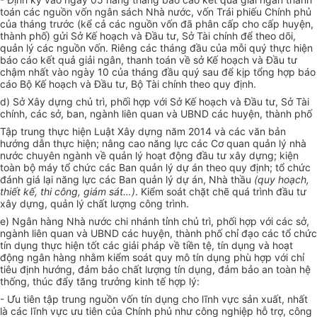
toán các nguồn vốn ngân sách Nhà nước, vốn Trái phiếu Chính phủ
của tháng trước (kể cả các nguồn vốn đã phân cấp cho cấp huyện,
thành phố) gửi Sở Kế hoạch và Đầu tư, Sở Tài chính để theo dõi,
quản lý các nguồn vốn. Riêng các tháng đầu của mỗi quý thực hiện
báo cáo kết quả giải ngân, thanh toán về sở Kế hoạch và Đầu tư
chậm nhất vào ngày 10 của tháng đầu quý sau để kịp tổng hợp báo
cáo Bộ Kế hoạch và Đầu tư, Bộ Tài chính theo quy định.
d) Sở Xây dựng chủ trì, phối hợp với Sở Kế hoạch và Đầu tư, Sở Tài
chính, các sở, ban, ngành liên quan và UBND các huyện, thành phố
Tập trung thực hiện Luật Xây dựng năm 2014 và các văn bản
hướng dẫn thực hiện; nâng cao năng lực các Cơ quan quản lý nhà
nước chuyên ngành về quản lý hoạt động đầu tư xây dựng; kiện
toàn bộ máy tổ chức các Ban quản lý dự án theo quy định; tổ chức
đánh giá lại năng lực các Ban quản lý dự án, Nhà thầu
(quy hoạch,
thiết kế, thi công, giám sát…)
. Kiểm soát chặt chẽ quá trình đầu tư
xây dựng,
quản lý chất lượng công trình.
e)
Ngân hàng Nhà nước chi nhánh tỉnh chủ trì, phối hợp với các sở,
ngành liên quan và UBND các huyện, thành phố chỉ đạo các tổ chức
tín dụng thực hiện tốt các giải pháp về tiền tệ, tín dụng và hoạt
động ngân hàng nhằm kiểm soát quy mô tín dụng phù hợp với chỉ
tiêu định hướng, đảm bảo chất lượng tín dụng, đảm bảo an toàn hệ
thống, thúc đẩy tăng trưởng kinh tế hợp lý:
- Ưu tiên tập trung nguồn vốn tín dụng cho lĩnh vực sản xuất, nhất
là các lĩnh vực ưu tiên của Chính phủ như công nghiệp hỗ trợ, công