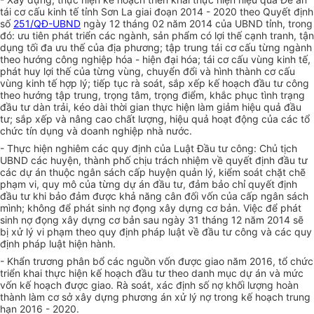
tái cơ cấu kinh tế tỉnh Sơn La giai đoạn 2014 - 2020 theo Quyết định
số
251/QĐ-UBND
ngày 12 tháng 02 năm 2014 của UBND tỉnh, trong
đó: ưu tiên phát triển các ngành, sản phẩm có lợi thế cạnh tranh, tận
dụng tối đa ưu thế của địa phương; tập trung tái cơ cấu từng ngành
theo hướng công nghiệp hóa - hiện đại hóa; tái cơ cấu vùng kinh tế,
phát huy lợi thế của từng vùng, chuyển đổi và hình thành cơ cấu
vùng kinh tế hợp lý; tiếp tục rà soát, sắp xếp kế hoạch đầu tư công
theo hướng tập trung, trọng tâm, trọng điểm, khắc phục tình trạng
đầu tư dàn trải, kéo dài thời gian thực hiện làm giảm hiệu quả đầu
tư; sắp xếp và nâng cao chất lượng, hiệu quả hoạt động của các tổ
chức tín dụng và doanh nghiệp nhà nước.
- Thực hiện nghiêm các quy định của Luật Đầu tư công: Chủ tịch
UBND các huyện, thành phố chịu trách nhiệm về quyết định đầu tư
các dự án thuộc ngân sách cấp huyện quản lý, kiểm soát chặt chẽ
phạm vi, quy mô của từng dự án đầu tư, đảm bảo chỉ quyết định
đầu tư khi bảo đảm được khả năng cân đối vốn của cấp ngân sách
mình; không để phát sinh nợ đọng xây dựng cơ bản. Việc để phát
sinh nợ đọng xây dựng cơ bản sau ngày 31 tháng 12 năm 2014 sẽ
bị xử lý vi phạm theo quy định pháp luật về đầu tư công và các quy
định pháp luật hiện hành.
- Khẩn trương phân bổ các nguồn vốn được giao năm 2016, tổ chức
triển khai thực hiện kế hoạch đầu tư theo danh mục dự án và mức
vốn kế hoạch được giao. Rà soát, xác định số nợ khối lượng hoàn
thành làm cơ sở xây dựng phương án xử lý nợ trong kế hoạch trung
hạn 2016 - 2020.