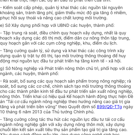
- Kiểm soát cấp phép, quản lý khai thác các nguồn tài nguyên
khoáng sản, tránh lãng phí, g
iảm thiểu mức độ gia tăng ô nhiễm,
phục hồi suy thoái và nâng cao chất lượng môi trường
.
e) Sở Xây dựng phối hợp với UBND các huyện, thành phố:
-
Tập trung rà soát, điều chỉnh quy hoạch xây dựng, nhất là quy
hoạch xây dựng các đô thị mới, điểm dân cư nông thôn tập trung,
quy hoạch gắn với các cụm công nghiệp, khu, điểm du lịch.
- Tăng cường quản lý, sử dụng và khai thác các công trình xây
dựng quản lý trật tự đô thị, tạo môi trường thông thoáng để huy
động mọi nguồn lực đầu tư phát triển hạ tầng kinh tế - xã hội.
g) Sở Nông nghiệp và Phát triển nông thôn chủ trì, phối hợp với các
ngành, các huyện, thành phố:
- Rà soát, bổ sung các quy hoạch sản phẩm trong nông nghiệp; rà
soát, bổ sung các cơ chế, chính sách tạo môi trường thông thoáng
cho các thành phần kinh tế đầu tư phát triển sản xuất nông nghiệp,
nông thôn. Triển khai có hiệu quả Kế hoạch hành động thực hiện Đề
án “Tái cơ cấu ngành nông nghiệp theo hướng nâng cao giá trị gia
tăng và phát triển bền vững” theo Quyết định số
899/QĐ-TTg
ngày
10 tháng 6 năm 2013 của Thủ tướng Chính phủ.
-
Tăng cường công tác thu hút các nguồn lực đầu tư tái cơ cấu
ngành nông nghiệp gắn với xây dựng nông thôn mới
, xây dựng
chuỗi liên kết sản xuất tiêu thụ sản phẩm tạo giá trị gia tăng cao.
Xây dựng cánh đồng mẫu lớn, ứng dụng công nghệ sinh học,