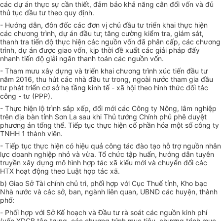
các
dự án thực sự
cần
thiết
, đảm bảo khả năng cân đối vốn và đủ
thủ tục đầu tư theo quy định.
- Hướng dẫn, đôn đốc các đơn vị chủ đầu tư triển khai thực hiện
các chương trình, dự án đầu tư; tăng cường kiểm tra, giám sát,
thanh tra tiến độ thực hiện các nguồn vốn đã phân cấp, các chương
trình, dự án được giao vốn, kịp thời đề xuất các giải pháp đẩy
nhanh tiến độ giải ngân thanh toán các nguồn vốn.
- Tham mưu xây dựng và triển khai chương trình xúc tiến đầu tư
năm 2016,
thu hút các nhà đầu tư trong, ngoài nước tham gia đầu
tư phát triển cơ sở hạ tầng kinh tế - xã hội theo hình thức đối tác
công - tư (PPP).
- Thực hiện lộ trình sắp xếp, đổi mới các Công ty Nông, lâm nghiệp
trên địa bàn tỉnh Sơn La sau khi Thủ tướng Chính phủ phê duyệt
phương án tổng thể. Tiếp tục thực hiện cổ phần hóa một số công ty
TNHH 1 thành viên.
- Tiếp tục thực hiện có hiệu quả công tác đào tạo hỗ trợ nguồn nhân
lực doanh nghiệp nhỏ và vừa.
Tổ chức tập huấn, hướng dẫn tuyên
truyền xây dựng mô hình hợp tác xã kiểu mới và chuyển đổi các
HTX hoạt động theo Luật hợp tác xã.
b) Giao Sở Tài chính chủ trì, phối hợp với Cục Thuế tỉnh, Kho bạc
Nhà nước và các sở, ban, ngành liên quan, UBND các huyện, thành
phố:
-
Phối hợp với Sở Kế hoạch và Đầu tư rà soát các nguồn kinh phí
(vốn XDCB tập trung, các chương trình mục tiêu, chương trình mục