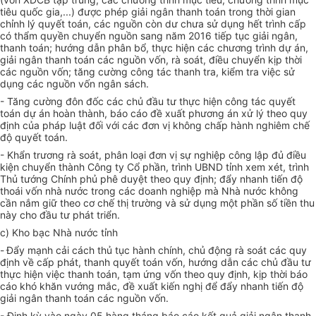
tiêu quốc gia,...) được phép giải ngân thanh toán trong thời gian
chỉnh lý quyết toán, các nguồn còn dư chưa sử dụng hết trình cấp
có thẩm quyền chuyển nguồn sang năm 2016 tiếp tục giải ngân,
thanh toán; hướng dẫn phân bổ, thực hiện các chương trình dự án,
giải ngân thanh toán các nguồn vốn, rà soát, điều chuyển kịp thời
các nguồn vốn; tăng cường công tác thanh tra, kiểm tra việc sử
dụng các nguồn vốn ngân sách.
- Tăng cường đôn đốc các chủ đầu tư thực hiện công tác quyết
toán dự án hoàn thành, báo cáo đề xuất phương án xử lý theo quy
định của pháp luật đối với các đơn vị không chấp hành nghiêm chế
độ quyết toán.
- Khẩn trương rà soát, phân loại đơn vị sự nghiệp công lập đủ điều
kiện chuyển thành Công ty Cổ phần, trình UBND tỉnh xem xét, trình
Thủ tướng Chính phủ phê duyệt theo quy định; đẩy nhanh tiến độ
thoái vốn nhà nước trong các doanh nghiệp mà Nhà nước không
cần nắm giữ theo cơ chế thị trường và sử dụng một phần số tiền thu
này cho đầu tư phát triển.
c) Kho bạc Nhà nước tỉnh
-
Đẩy mạnh cải cách thủ tục hành chính, chủ động rà soát các quy
định về cấp phát, thanh quyết toán vốn, hướng dẫn các chủ đầu tư
thực hiện việc thanh toán, tạm ứng vốn theo quy định, kịp thời báo
cáo khó khăn vướng mắc, đề xuất kiến nghị để đẩy nhanh tiến độ
giải ngân thanh toán các nguồn vốn.
- Định kỳ vào ngày 05 hàng tháng báo cáo kết quả giải ngân thanh