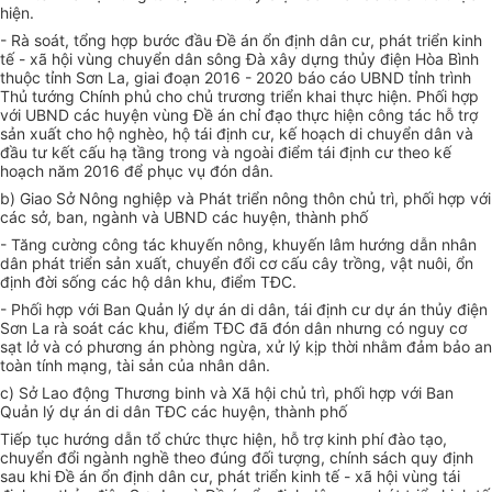
hiện
.
- Rà soát, tổng hợp bước đầu Đề án ổn định dân cư, phát triển kinh
tế - xã hội vùng chuyển dân sông Đà xây dựng thủy điện Hòa Bình
thuộc tỉnh Sơn La, giai đoạn 2016 - 2020 báo cáo UBND tỉnh trình
Thủ tướng Chính phủ cho chủ trương triển khai thực hiện. Phối hợp
với UBND các huyện vùng Đề án chỉ đạo thực hiện công tác hỗ trợ
sản xuất cho hộ nghèo, hộ tái định cư, kế hoạch di chuyển dân và
đầu tư kết cấu hạ tầng trong và ngoài điểm tái định cư theo kế
hoạch năm 2016 để phục vụ đón dân.
b) Giao Sở Nông nghiệp và Phát triển nông thôn chủ trì, phối hợp với
các sở, ban, ngành và UBND các huyện, thành phố
- Tăng cường công tác khuyến nông, khuyến lâm hướng dẫn nhân
dân phát triển sản xuất, chuyển đổi cơ cấu cây trồng, vật nuôi, ổn
định đời sống các hộ dân khu, điểm TĐC.
- Phối hợp với Ban Quản lý
dự án di dân, tái định cư dự án thủy điện
Sơn La rà soát các khu, điểm TĐC
đã đón dân nhưng có nguy cơ
sạt lở và có phương án phòng ngừa, xử lý kịp thời nhằm đảm bảo an
toàn tính mạng
,
tài sản của nhân dân.
c) Sở Lao động Thương binh và Xã hội chủ trì, phối hợp với Ban
Quản lý dự án di dân TĐC các huyện, thành phố
Tiếp tục hướng dẫn tổ chức thực hiện, hỗ trợ kinh phí đào tạo,
chuyển đổi ngành nghề theo đúng đối tượng, chính sách quy định
sau khi Đề án ổn định dân cư, phát triển kinh tế - xã hội vùng tái