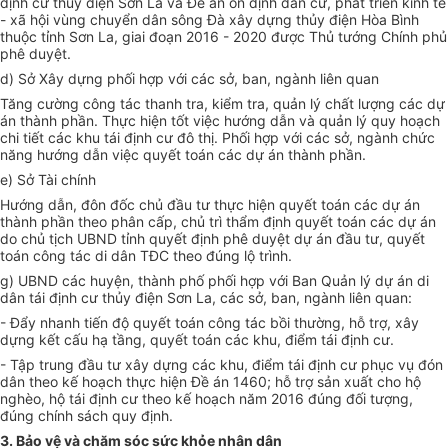
định cư thủy điện Sơn La và Đề án ổn định dân cư, phát triển kinh tế
- xã hội vùng chuyển dân sông Đà xây dựng thủy điện Hòa Bình
thuộc tỉnh Sơn La, giai đoạn 2016 - 2020 được Thủ tướng Chính phủ
phê duyệt.
d) Sở Xây dựng phối hợp với các sở, ban, ngành liên quan
Tăng cường công tác thanh tra, kiểm tra, quản lý chất lượng các dự
án thành phần. Thực hiện tốt việc hướng dẫn và quản lý quy hoạch
chi tiết các khu tái định cư đô thị. Phối hợp với các sở, ngành chức
năng hướng dẫn việc quyết toán các dự án thành phần.
e) Sở Tài chính
Hướng dẫn, đôn đốc chủ đầu tư thực hiện quyết toán các dự án
thành phần theo phân cấp, chủ trì thẩm định quyết toán các dự án
do chủ tịch UBND tỉnh quyết định phê duyệt dự án đầu tư, quyết
toán công tác di dân TĐC theo đúng lộ trình.
g) UBND các huyện, thành phố phối hợp với Ban Quản lý dự án di
dân tái định cư thủy điện Sơn La, các sở, ban, ngành liên quan:
- Đẩy nhanh tiến độ quyết toán công tác bồi thường, hỗ trợ, xây
dựng kết cấu hạ tầng, quyết toán các khu, điểm tái định cư.
- Tập trung đầu tư xây dựng các khu, điểm tái định cư phục vụ đón
dân theo kế hoạch thực hiện Đề án 1460; hỗ trợ sản xuất cho hộ
nghèo, hộ tái định cư theo kế hoạch năm 2016 đúng đối tượng,
đúng chính sách quy định.
3. Bảo vệ và chăm sóc sức khỏe nhân dân