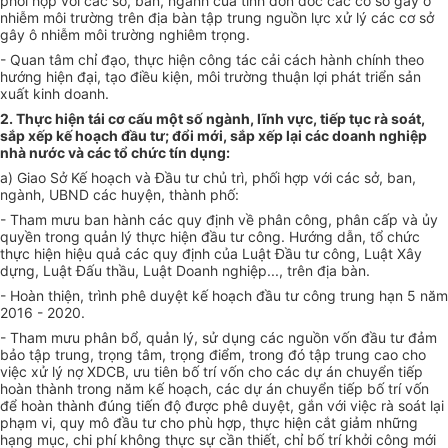
phối hợp với các sở, ban, ngành của tỉnh đôn đốc các cơ sở gây ô
nhiễm môi trường trên địa bàn tập trung nguồn lực xử lý các cơ sở
gây ô nhiễm môi trường nghiêm trọng.
- Quan tâm chỉ đạo, thực hiện công tác cải cách hành chính theo
hướng hiện đại, tạo điều kiện, môi trường thuận lợi phát triển sản
xuất kinh doanh.
2. Thực hiện tái cơ cấu một số ngành, lĩnh vực, tiếp tục rà soát,
sắp xếp kế hoạch đầu tư; đổi mới, sắp xếp lại các doanh nghiệp
nhà nước và các tổ chức tín dụng:
a) Giao Sở Kế hoạch và Đầu tư chủ trì, phối hợp với các sở, ban,
ngành, UBND các huyện, thành phố:
- Tham mưu ban hành các quy định về phân công, phân cấp và ủy
quyền trong quản lý thực hiện đầu tư công. Hướng dẫn, tổ chức
thực hiện hiệu quả các quy định của Luật Đầu tư công, Luật Xây
dựng, Luật Đấu thầu, Luật Doanh nghiệp..., trên địa bàn.
- Hoàn thiện, trình phê duyệt kế hoạch đầu tư công trung hạn 5 năm
2016 - 2020.
- Tham mưu phân bổ, quản lý, sử dụng các nguồn vốn đầu tư đảm
bảo tập trung, trọng tâm, trọng điểm, trong đó tập trung cao cho
việc xử lý nợ XDCB, ưu tiên bố trí vốn cho các dự án chuyển tiếp
hoàn thành trong năm kế hoạch, các dự án chuyển tiếp bố trí vốn
để hoàn thành đúng tiến độ được phê duyệt, gắn với việc rà soát lại
phạm vi, quy mô đầu tư cho phù hợp, thực hiện cắt giảm những
hạng mục, chi phí không thực sự cần thiết, c
hỉ
bố
trí khởi công
mới