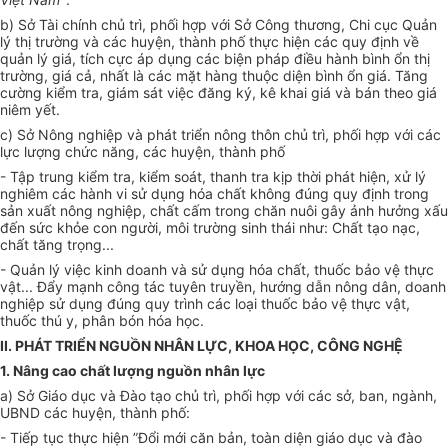
b)
Sở Tài chính chủ trì, phối hợp với Sở Công thương, Chi cục Quản
lý thị trường và các huyện, thành phố thực hiện các quy định về
quản lý giá, tích cực áp dụng các biện pháp điều hành bình ổn thị
trường, giá cả, nhất là các mặt hàng thuộc diện bình ổn giá. Tăng
cường kiểm tra, giám sát việc đăng ký, kê khai giá và bán theo giá
niêm yết.
c) Sở Nông nghiệp và phát triển nông thôn chủ trì, phối hợp với các
lực lượng chức năng, các huyện, thành phố
- Tập trung kiểm tra, kiểm soát, thanh tra kịp thời phát hiện, xử lý
nghiêm các hành vi sử dụng hóa chất không đúng quy định trong
sản xuất nông nghiệp, chất cấm trong chăn nuôi gây ảnh hưởng xấu
đến sức khỏe con người, môi trường sinh thái như: Chất tạo nạc,
chất tăng trọng...
- Quản lý việc kinh doanh và sử dụng hóa chất, thuốc bảo vệ thực
vật... Đẩy mạnh công tác tuyên truyền, hướng dẫn nông dân, doanh
nghiệp sử dụng đúng quy trình các loại thuốc bảo vệ thực vật,
thuốc thú y, phân bón hóa học.
II. PHÁT TRIỂN NGUỒN NHÂN LỰC, KHOA HỌC, CÔNG NGHỆ
1. Nâng cao chất lượng nguồn nhân lực
a) Sở Giáo dục và Đào tạo chủ trì, phối hợp với các sở, ban, ngành,
UBND các huyện, thành phố:
- Tiếp tục thực hiện ”Đổi mới căn bản, toàn diện giáo dục và đào