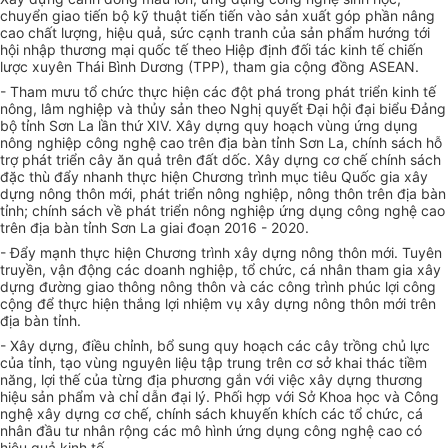
chuyển giao tiến bộ kỹ thuật tiến tiến vào sản xuất góp phần nâng
cao chất lượng, hiệu quả, sức cạnh tranh của sản phẩm hướng tới
hội nhập thương mại quốc tế theo Hiệp định đối tác kinh tế chiến
lược xuyên Thái Bình Dương (TPP), tham gia cộng đồng ASEAN.
- Tham mưu tổ chức thực hiện các đột phá trong phát triển kinh tế
nông, lâm nghiệp và thủy sản theo Nghị quyết Đại hội đại biểu Đảng
bộ tỉnh Sơn La lần thứ XIV. Xây dựng quy hoạch vùng ứng dụng
nông nghiệp công nghệ cao trên địa bàn tỉnh Sơn La
, chính sách hỗ
trợ phát triển cây ăn quả trên đất dốc
. Xây dựng
cơ chế chính sách
đặc thù đẩy nhanh thực hiện Chương trình mục tiêu Quốc gia xây
dựng nông thôn mới, phát triển nông nghiệp, nông thôn trên địa bàn
tỉnh;
chính sách
về phát triển nông nghiệp ứng dụng công nghệ cao
trên địa bàn tỉnh Sơn La giai đoạn 2016 - 2020.
- Đẩy mạnh thực hiện Chương trình xây dựng nông thôn mới. Tuyên
truyền, vận động các doanh nghiệp, tổ chức, cá nhân tham gia xây
dựng đường giao thông nông thôn và các công trình phúc lợi công
cộng để thực hiện thắng lợi nhiệm vụ xây dựng nông thôn mới trên
địa bàn tỉnh.
- Xây dựng, điều chỉnh, bổ sung quy hoạch các cây trồng chủ lực
của tỉnh, tạo vùng nguyên liệu tập trung trên cơ sở khai thác tiềm
năng, lợi thế của từng địa phương gắn với việc xây dựng thương
hiệu sản phẩm và chỉ dẫn đại lý. Phối hợp với Sở Khoa học và Công
nghệ xây dựng cơ chế, chính sách khuyến khích các tổ chức, cá
nhân đầu tư nhân rộng các mô hình ứng dụng công nghệ cao có
hiệu quả kinh tế.