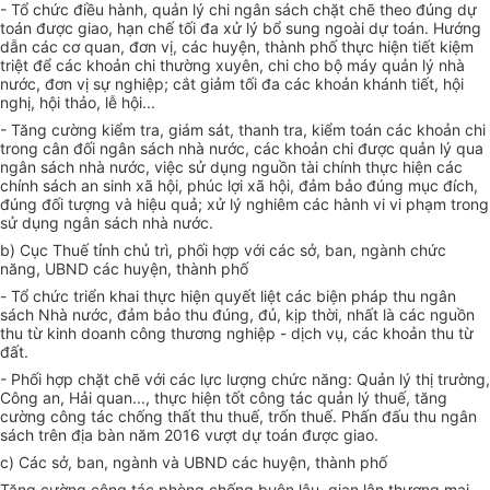
- Tổ chức điều hành, quản lý chi ngân sách chặt chẽ theo đúng dự
toán được giao, hạn chế tối đa xử lý bổ sung ngoài dự toán. Hướng
dẫn các cơ quan, đơn vị, các huyện, thành phố thực hiện tiết kiệm
triệt để các khoản chi thường xuyên, chi cho bộ máy quản lý nhà
nước, đơn vị sự nghiệp; cắt giảm tối đa các khoản khánh tiết, hội
nghị, hội thảo, lễ hội...
- Tăng cường kiểm tra, giám sát, thanh tra, kiểm toán các khoản chi
trong cân đối ngân sách nhà nước, các khoản chi được quản lý qua
ngân sách nhà nước, việc sử dụng nguồn tài chính thực hiện các
chính sách an sinh xã hội, phúc lợi xã hội, đảm bảo đúng mục đích,
đúng đối tượng và hiệu quả; xử lý nghiêm các hành vi vi phạm trong
sử dụng ngân sách nhà nước.
b) Cục Thuế tỉnh chủ trì, phối hợp với các sở, ban, ngành chức
năng, UBND các huyện, thành phố
-
Tổ chức triển khai thực hiện quyết liệt các biện pháp thu ngân
sách Nhà nước
, đảm bảo thu đúng, đủ, kịp thời, nhất là các nguồn
thu từ kinh doanh công thương nghiệp - dịch vụ, các khoản thu từ
đất.
- Phối hợp chặt chẽ với các lực lượng chức năng: Quản lý thị trường,
Công an, Hải quan..., thực hiện tốt công tác quản lý thuế, tăng
cường công tác chống thất thu thuế, trốn thuế.
Phấn đấu t
hu ngân
sách trên địa bàn năm 2016 vượt dự toán được giao
.
c) Các sở, ban, ngành và UBND các huyện, thành phố
Tăng cường công tác phòng chống buôn lậu, gian lận thương mại,