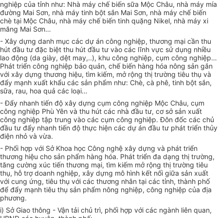
nghiệp của tỉnh như: Nhà máy chế biến sữa Mộc Châu, nhà máy mía
đường Mai Sơn, nhà máy tinh bột sắn Mai Sơn, nhà máy chế biến
chè tại Mộc Châu, nhà máy chế biến tinh quặng Nikel, nhà máy xi
măng Mai Sơn…
- Xây dựng danh mục các dự án công nghiệp, thương mại cần thu
hút đầu tư đặc biệt thu hút đầu tư vào các lĩnh vực sử dụng nhiều
lao động (da giày, dệt may,..), khu công nghiệp, cụm công nghiệp…
Phát triển công nghiệp bảo quản, chế biến hàng hóa nông sản gắn
với xây dựng thương hiệu, tìm kiếm, mở rộng thị trường tiêu thụ và
đẩy mạnh xuất khẩu các sản phẩm như: Chè, cà phê, tinh bột sắn,
sữa, rau, hoa quả các loại…
- Đẩy nhanh tiến độ xây dựng cụm công nghiệp Mộc Châu, cụm
công nghiệp Phù Yên và thu hút các nhà đầu tư, cơ sở sản xuất
công nghiệp tập trung vào các cụm công nghiệp. Đôn đốc các chủ
đầu tư đẩy nhanh tiến độ thực hiện các dự án đầu tư phát triển thủy
điện nhỏ và vừa.
- Phối hợp với Sở Khoa học Công nghệ xây dựng và phát triển
thương hiệu cho sản phẩm hàng hóa. Phát triển đa dạng thị trường,
tăng cường xúc tiến thương mại, tìm kiếm mở rộng thị trường tiêu
thụ, hỗ trợ doanh nghiệp, xây dựng mô hình kết nối giữa sản xuất
với cung ứng, tiêu thụ với các thương nhân tại các tỉnh, thành phố
để đẩy mạnh tiêu thụ sản phẩm nông nghiệp, công nghiệp của địa
phương.
i) Sở Giao thông - Vận tải chủ trì, phối hợp với các ngành liên quan,