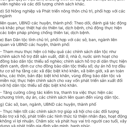
viên nghèo và các đối tượng chính sách khác.
d) Sở Nông nghiệp và Phát triển nông thôn chủ trì, phối hợp với các
ngành
liên quan, UBND các huyện, thành phố: Theo dõi, đánh giá tác động
và khắc phục thiệt hại do thiên tai, dịch bệnh, chủ động thực hiện
các biện pháp phòng chống thiên tai, dịch bệnh.
e) Ban Dân tộc tỉnh chủ trì, phối hợp với các sở, ban, ngành liên
quan và UBND các huyện, thành phố:
- Tham mưu thực hiện có hiệu quả các chính sách dân tộc
như
chính sách hỗ trợ đất sản xuất, đất ở, nhà ở, nước sinh hoạt cho
đồng bào dân tộc thiểu số nghèo; chính sách hỗ trợ di dân thực hiện
định canh, định cư cho đồng bào dân tộc thiểu số; dự án hỗ trợ đầu
tư cơ sở hạ tầng các xã đặc biệt khó khăn, xã biên giới, xã an toàn
khu, các thôn, bản đặc biệt khó khăn, vùng đồng bào dân tộc và
miền núi; thực hiện chính sách cho vay vốn phát triển sản xuất đối
với hộ dân tộc thiểu số đặc biệt khó khăn.
- Tăng cường công tác kiểm tra, thanh tra việc thực hiện các
chương trình, dự án, các chính sách liên quan đến vùng dân tộc.
g) Các sở, ban, ngành, UBND các huyện, thành phố
- Thực hiện tốt các chính sách trợ giúp xã hội cho các đối tượng
bảo trợ xã hội, phát triển các hình thức từ thiện nhân đạo, hoạt động
không vì lợi nhuận. Chăm sóc và phát huy vai trò người cao tuổi, xây
dựng và phát triển gia đình văn minh, hạnh phúc.