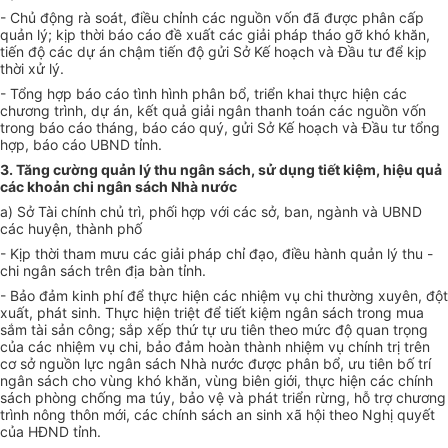
- Chủ động rà soát, điều chỉnh các nguồn vốn đã được phân cấp
quản lý; kịp thời báo cáo đề xuất các giải pháp tháo gỡ khó khăn,
tiến độ các dự án chậm tiến độ gửi Sở Kế hoạch và Đầu tư để kịp
thời xử lý.
- Tổng hợp báo cáo tình hìn
h phân bổ, triển khai thực hiện các
chương trình, dự án, kết quả giải ngân thanh toán các nguồn vốn
trong báo cáo tháng, báo cáo quý, gửi Sở Kế hoạch và Đầu tư tổng
hợp, báo cáo UBND tỉnh
.
3. Tăng cường quản lý thu ngân sách, sử dụng tiết kiệm, hiệu quả
các khoản chi ngân sách Nhà nước
a) Sở Tài chính chủ trì, phối hợp với các sở, ban, ngành và UBND
các huyện, thành phố
- Kịp thời tham mưu các giải pháp chỉ đạo, điều hành quản lý thu -
chi ngân sách trên địa bàn tỉnh.
- Bảo đảm kinh phí để thực hiện các nhiệm vụ chi thường xuyên, đột
xuất, phát sinh. Thực hiện triệt để tiết kiệm ngân sách trong mua
sắm tài sản công; sắp xếp thứ tự ưu tiên theo mức độ quan trọng
của các nhiệm vụ chi, bảo đảm hoàn thành nhiệm vụ chính trị trên
cơ sở nguồn lực ngân sách Nhà nước được phân bổ, ưu tiên bố trí
ngân sách cho vùng khó khăn, vùng biên giới, thực hiện các chính
sách phòng chống ma túy, bảo vệ và phát triển rừng, hỗ trợ chương
trình nông thôn mới, các chính sách an sinh xã hội theo Nghị quyết
của HĐND tỉnh.