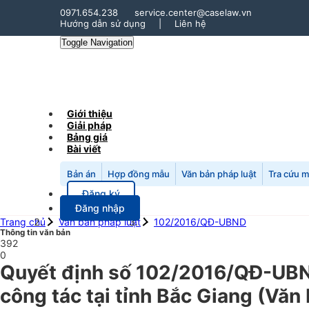
0971.654.238
service.center@caselaw.vn
Hướng dẫn sử dụng
|
Liên hệ
Toggle Navigation
Giới thiệu
Giải pháp
Bảng giá
Bài viết
Bản án
Hợp đồng mẫu
Văn bản pháp luật
Tra cứu 
Đăng ký
Đăng nhập
Trang chủ
Văn bản pháp luật
102/2016/QĐ-UBND
Thông tin văn bản
392
0
Quyết định số 102/2016/QĐ-UBND
công tác tại tỉnh Bắc Giang
(Văn 