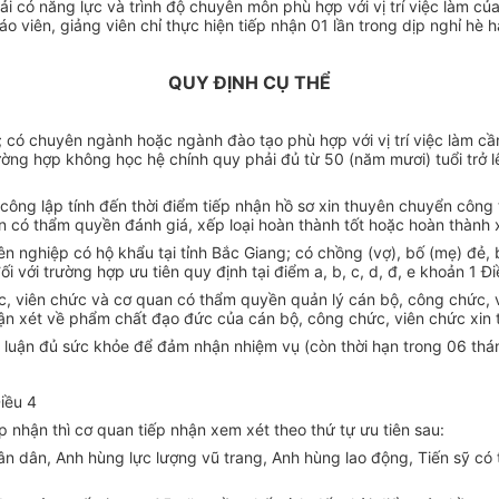
i có năng lực và trình độ chuyên môn phù hợp với vị trí việc làm củ
áo viên, giảng viên chỉ thực hiện tiếp nhận 01 lần trong dịp nghỉ hè
QUY ĐỊNH CỤ THỂ
g); có chuyên ngành hoặc ngành đào tạo phù hợp với vị trí việc làm c
ờng hợp không học hệ chính quy phải đủ từ 50 (năm mươi) tuổi trở lên
 công lập tính đến thời điểm tiếp nhận hồ sơ xin thuyên chuyển công
an có thẩm quyền đánh giá, xếp loại hoàn thành tốt hoặc hoàn thành 
ên nghiệp có hộ khẩu tại tỉnh Bắc Giang; có chồng (vợ), bố (mẹ) đẻ, 
 với trường hợp ưu tiên quy định tại điểm a, b, c, d, đ, e khoản 1 Đ
ức, viên chức và cơ quan có thẩm quyền quản lý cán bộ, công chức,
hận xét về phẩm chất đạo đức của cán bộ, công chức, viên chức xin
t luận đủ sức khỏe để đảm nhận nhiệm vụ (còn thời hạn trong 06 thán
Điều 4
nhận thì cơ quan tiếp nhận xem xét theo thứ tự ưu tiên sau:
n dân, Anh hùng lực lượng vũ trang, Anh hùng lao động, Tiến sỹ có t