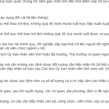
ua toàn quốc (trong 05 năm gần nhất tính đến thời điểm nộp hồ sơ x
áp dụng đối với hệ liên thông).
ục thể thao trở lên), không quá 40 (bốn mươi) tuổi trực tiếp huấn 
ành thể dục thể thao trở lên) không quá 30 (ba mươi) tuổi được cơ
 đại học hệ chính quy, tốt nghiệp xếp loại khá trở lên; người tốt nghi
hận về viên chức ngành y tế).
tịch Ủy ban nhân dân tỉnh hoặc Bộ trưởng, Thủ trưởng cơ quan ngang 
này mà vẫn không xác định được đối tượng cần tiếp nhận thì Sở Nội v
 cần tiếp nhận và báo cáo Chủ tịch Ủy ban nhân dân tỉnh xem xét, cho
ng tác được xác định trên cơ sở số lượng và vị trí việc làm còn thi
ền giao, sau khi tuyển dụng, các cơ quan, địa phương, đơn vị đề ng
lượng, cơ cấu cần tiếp nhận cán bộ, công chức, viên chức của cơ quan