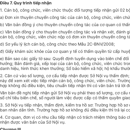
Điều 7. Quy trình tiếp nhận
1. Cán bộ, công chức, viên chức thuộc đối tượng tiếp nhận gửi 02 b
a) Đơn xin thuyên chuyển công tác của cán bộ, công chức, viên chứ
b) Văn bản đồng ý cho thuyên chuyển công tác của cơ quan có thẩm
c) Văn bản đồng ý cho thuyên chuyển công tác và nhận xét, đánh gi
cán bộ, công chức, viên chức nộp có đơn xin thuyên chuyển công t
d) Sơ yếu lý lịch cán bộ, công chức theo Mẫu 2C-BNV/2008;
đ) Giấy khám sức khỏe của cơ quan y tế có thẩm quyền từ cấp huyện 
e) Bản sao các giấy tờ sau: Quyết định tuyển dụng vào biên chế đối
hưởng; Bản đánh giá, xếp loại của cán bộ, công chức, viên chức tro
danh hiệu, hình thức khen thưởng; Sổ bảo hiểm xã hội; hộ khẩu thường
2. Căn cứ vào số lượng, cơ cấu tiếp nhận được Sở Nội vụ thẩm định; 
này để xem xét việc tiếp nhận cán bộ, công chức, viên chức. Trường
hợp không đủ điều kiện, tiêu chuẩn tiếp nhận thì có văn bản trả lời đ
Văn bản đề nghị tiếp nhận gửi Sở Nội vụ phải theo số lượng, cơ cấu 
số chỉ tiêu biên chế, số người làm việc được cấp có thẩm quyền giao 
3. Sở Nội vụ tiếp nhận, thẩm định, kiểm tra hồ sơ: Trường hợp hồ sơ
ban nhân dân tỉnh. Trường hợp hồ sơ không đủ điều kiện thì trả lại cơ
4. Cơ quan, đơn vị có nhu cầu tiếp nhận có trách nhiệm thông báo 
nhận được văn bản của Sở Nội vụ.
Chương III