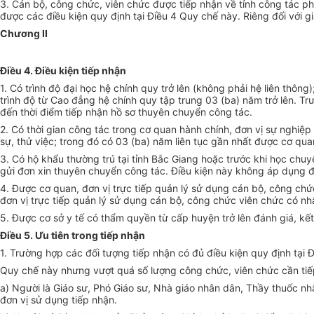
3. Cán bộ, công chức, viên chức được tiếp nhận về tỉnh công tác phả
được các điều kiện quy định tại Điều 4 Quy chế này. Riêng đối với gi
Chương II
Điều 4. Điều kiện tiếp nhận
1. Có trình độ đại học hệ chính quy trở lên (không phải hệ liên thôn
trình độ từ Cao đẳng hệ chính quy tập trung 03 (ba) năm trở lên. Trư
đến thời điểm tiếp nhận hồ sơ thuyên chuyển công tác.
2. Có thời gian công tác trong cơ quan hành chính, đơn vị sự nghiệp
sự, thử việc; trong đó có 03 (ba) năm liên tục gần nhất được cơ qu
3. Có hộ khẩu thường trú tại tỉnh Bắc Giang hoặc trước khi học chuy
gửi đơn xin thuyên chuyển công tác. Điều kiện này không áp dụng đối
4. Được cơ quan, đơn vị trực tiếp quản lý sử dụng cán bộ, công ch
đơn vị trực tiếp quản lý sử dụng cán bộ, công chức viên chức có n
5. Được cơ sở y tế có thẩm quyền từ cấp huyện trở lên đánh giá, kế
Điều 5. Ưu tiên trong tiếp nhận
1. Trường hợp các đối tượng tiếp nhận có đủ điều kiện quy định tại 
Quy chế này nhưng vượt quá số lượng công chức, viên chức cần tiếp 
a) Người là Giáo sư, Phó Giáo sư, Nhà giáo nhân dân, Thầy thuốc nhâ
đơn vị sử dụng tiếp nhận.