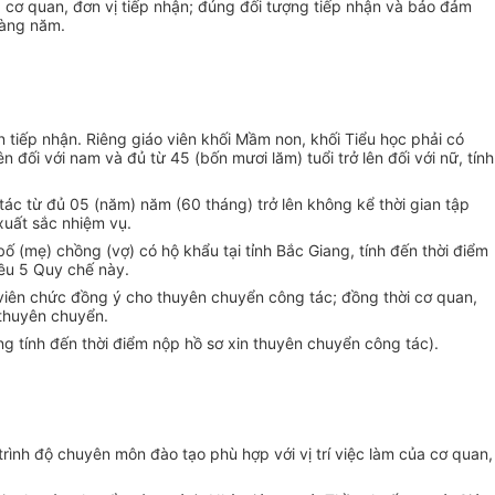
a cơ quan, đơn vị tiếp nhận; đúng đối tượng tiếp nhận và bảo đảm
 hàng năm.
ần tiếp nhận. Riêng giáo viên khối Mầm non, khối Tiểu học phải có
 đối với nam và đủ từ 45 (bốn mươi lăm) tuổi trở lên đối với nữ, tính
 tác từ đủ 05 (năm) năm (60 tháng) trở lên không kể thời gian tập
xuất sắc nhiệm vụ.
bố (mẹ) chồng (vợ) có hộ khẩu tại tỉnh Bắc Giang, tính đến thời điểm
iều 5 Quy chế này.
 viên chức đồng ý cho thuyên chuyển công tác; đồng thời cơ quan,
 thuyên chuyển.
g tính đến thời điểm nộp hồ sơ xin thuyên chuyển công tác).
rình độ chuyên môn đào tạo phù hợp với vị trí việc làm của cơ quan,