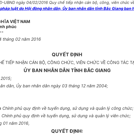
-UBND ngày 04/02/2016 Quy chế tiếp nhận cán bộ, công, viên chức về cô
p luật do Hội đồng nhân dân, Ủy ban nhân dân tỉnh Bắc Giang ban h
GHĨA VIỆT NAM
ạnh phúc
--
4 tháng 02 năm 2016
QUYẾT ĐỊNH
Ế TIẾP NHẬN CÁN BỘ, CÔNG CHỨC, VIÊN CHỨC VỀ CÔNG TÁC TẠ
ỦY BAN NHÂN DÂN TỈNH BẮC GIANG
 2015;
hân dân, Ủy ban nhân dân ngày 03 tháng 12 năm 2004;
 Chính phủ quy định về tuyển dụng, sử dụng và quản lý công chức;
Chính phủ quy định về tuyển dụng, sử dụng và quản lý viên chức;
ng 01 năm 2016,
QUYẾT ĐỊNH: