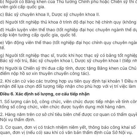
b) Người có Bằng khen của Thủ tướng Chính phủ hoặc Chiến sỹ thi đ
viên giỏi cấp quốc gia.
c) Bác sỹ chuyên khoa II, Dược sỹ chuyên khoa II.
d) Người tốt nghiệp thủ khoa ở trình độ đại học hệ chính quy (không 
đ) Huấn luyện viên thể thao (tốt nghiệp đại học chuyên ngành thể d
cấp kiện tướng cấp quốc gia, quốc tế.
e) Vận động viên thể thao (tốt nghiệp đại học chính quy chuyên ng
tế.
g) Người tốt nghiệp thạc sĩ, trước khi học thạc sỹ có bằng tốt nghiệp
Bác sỹ nội trú, Bác sỹ chuyên khoa I, Dược sỹ chuyên khoa I (tiếp n
h) Người là Chiến sỹ thi đua cấp tỉnh, được tặng Bằng khen của Chủ 
điểm nộp hồ sơ xin thuyên chuyển công tác).
2. Khi căn cứ vào các trường hợp ưu tiên quy định tại khoản 1 Điều 
nhận để lựa chọn đối tượng tiếp nhận cho phù hợp với vị trí việc làm
Điều 6. Xác định số lượng, cơ cấu tiếp nhận
1. Số lượng cán bộ, công chức, viên chức được tiếp nhận về tỉnh cô
tổng số công chức, viên chức được tuyển dụng mới hàng năm.
2. Hàng năm trên cơ sở chỉ tiêu biên chế được cơ quan có thẩm quy
Nội vụ thẩm định.
3. Cơ quan, đơn vị có trách nhiệm niêm yết, thông báo công khai số 
quan, đơn vị (nếu có) sau khi có văn bản thẩm định của Sở Nội vụ.