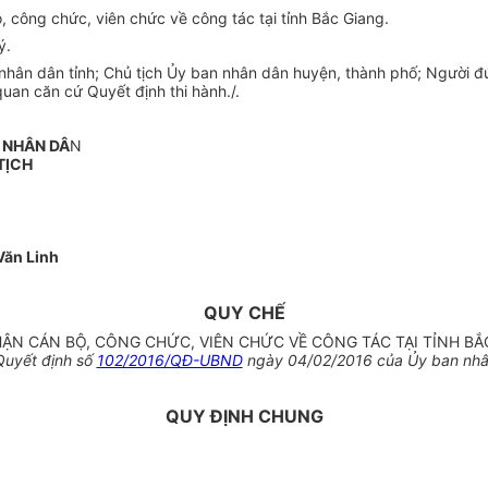
 công chức, viên chức về công tác tại tỉnh Bắc Giang.
ý.
 nhân dân tỉnh; Chủ tịch Ủy ban nhân dân huyện, thành phố; Người 
quan căn cứ Quyết định thi hành./.
 NHÂN DÂ
N
TỊCH
ăn Linh
QUY CHẾ
HẬN CÁN BỘ, CÔNG CHỨC, VIÊN CHỨC VỀ CÔNG TÁC TẠI TỈNH BẮ
Quyết định số
102/2016/QĐ-UBND
ngày 04/02/2016 của Ủy ban nhân
QUY ĐỊNH CHUNG