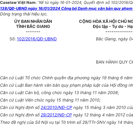
Caselaw Việt Nam:
“Kể từ ngày 16-01-2024, Quyết định số 102/2016/QĐ
138/QĐ-UBND ngày 16/01/2024 Công bố Danh mục văn bản quy phạm phá
Dòng trạng thái hiệu lực.
ỦY BAN NHÂN DÂN
CỘNG HÒA XÃ HỘI CHỦ N
TỈNH BẮC GIANG
Độc lập - Tự do - H
-------
-------------
Số:
102/2016/QĐ-UBND
Bắc Giang, ngày 0
BAN HÀNH QUY CH
Căn cứ Luật Tổ chức Chính quyền địa phương ngày 19 tháng 6 năm
Căn cứ Luật Ban hành văn bản quy phạm pháp luật của Hội đồng n
Căn cứ Luật Cán bộ, công chức ngày 13 tháng 11 năm 2008;
Căn cứ Luật Viên chức ngày 15 tháng 11 năm 2010;
Căn cứ Nghị định số
24/2010/NĐ-CP
ngày 15 tháng 3 năm 2010 của
Căn cứ Nghị định số
29/2012/NĐ-CP
ngày 12 tháng 4 năm 2012 của 
Theo đề nghị của Sở Nội vụ tại Tờ trình số 29/TTr-SNV ngày 14 thá