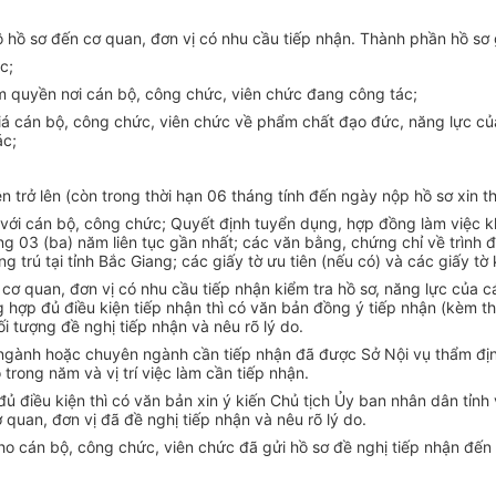
ộ hồ sơ đến cơ quan, đơn vị có nhu cầu tiếp nhận. Thành phần hồ sơ
c;
 quyền nơi cán bộ, công chức, viên chức đang công tác;
á cán bộ, công chức, viên chức về phẩm chất đạo đức, năng lực của
ác;
trở lên (còn trong thời hạn 06 tháng tính đến ngày nộp hồ sơ xin t
 với cán bộ, công chức; Quyết định tuyển dụng, hợp đồng làm việc kh
ng 03 (ba) năm liên tục gần nhất; các văn bằng, chứng chỉ về trình
 trú tại tỉnh Bắc Giang; các giấy tờ ưu tiên (nếu có) và các giấy tờ 
cơ quan, đơn vị có nhu cầu tiếp nhận kiểm tra hồ sơ, năng lực của c
 hợp đủ điều kiện tiếp nhận thì có văn bản đồng ý tiếp nhận (kèm t
ối tượng đề nghị tiếp nhận và nêu rõ lý do.
ngành hoặc chuyên ngành cần tiếp nhận đã được Sở Nội vụ thẩm định; 
trong năm và vị trí việc làm cần tiếp nhận.
 đủ điều kiện thì có văn bản xin ý kiến Chủ tịch Ủy ban nhân dân tỉn
 quan, đơn vị đã đề nghị tiếp nhận và nêu rõ lý do.
cho cán bộ, công chức, viên chức đã gửi hồ sơ đề nghị tiếp nhận đế