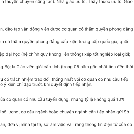
in thuyên chuyển công tác). Nhà giáo ưu tú, Thầy thuốc ưu tú, Giáo
luyện, đào tạo vận động viên được cơ quan có thẩm quyền phong đẳng
 quan có thẩm quyền phong đẳng cấp kiện tướng cấp quốc gia, quốc
ệp đại học (hệ chính quy không liên thông) xếp tốt nghiệp loại giỏi;
Bộ; là Giáo viên giỏi cấp tỉnh (trong 05 năm gần nhất tính đến thời
ụ có trách nhiệm trao đổi, thống nhất với cơ quan có nhu cầu tiếp
 ý kiến chỉ đạo trước khi quyết định tiếp nhận.
ếu của cơ quan có nhu cầu tuyển dụng, nhưng tỷ lệ không quá 10%
hị số lượng, cơ cấu ngành hoặc chuyên ngành cần tiếp nhận gửi Sở
, đơn vị mình tại trụ sở làm việc và Trang thông tin điện tử của cơ