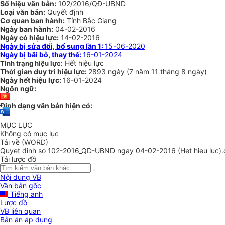
Số hiệu văn bản:
102/2016/QĐ-UBND
Loại văn bản:
Quyết định
Cơ quan ban hành:
Tỉnh Bắc Giang
Ngày ban hành:
04-02-2016
Ngày có hiệu lực:
14-02-2016
Ngày bị sửa đổi, bổ sung lần 1:
15-06-2020
Ngày bị bãi bỏ, thay thế:
16-01-2024
Hết hiệu lực
Tình trạng hiệu lực:
Thời gian duy trì hiệu lực:
2893 ngày
(
7 năm
11 tháng
8 ngày
)
Ngày hết hiệu lực:
16-01-2024
Ngôn ngữ:
Định dạng văn bản hiện có:
MỤC LỤC
Không có mục lục
Tải về (WORD)
Quyet dinh so 102-2016_QD-UBND ngay 04-02-2016 (Het hieu luc)
Tải lược đồ
Nội dung VB
Văn bản gốc
Tiếng anh
Lược đồ
VB liên quan
Bản án áp dụng