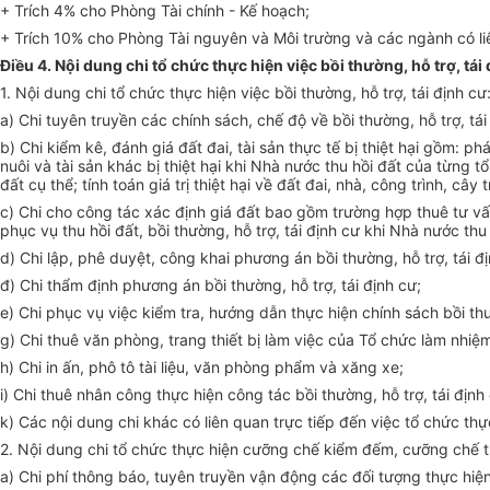
+ Trích 4% cho Phòng Tài chính - Kế hoạch;
+ Trích 10% cho Phòng Tài nguyên và Môi trường và các ngành có liê
Điều 4. Nội dung chi tổ chức thực hiện việc bồi thường, hỗ trợ, t
1. Nội dung chi tổ chức thực hiện việc bồi thường, hỗ trợ, tái định cư
a) Chi tuyên truyền các chính sách, chế độ về bồi thường, hỗ trợ, tá
b) Chi kiểm kê, đánh giá đất đai, tài sản thực tế bị thiệt hại gồm: ph
nuôi và tài sản khác bị thiệt hại khi Nhà nước thu hồi đất của từng tổ
đất cụ thể; tính toán giá trị thiệt hại về đất đai, nhà, công trình, cây 
c) Chi cho công tác xác định giá đất bao gồm trường hợp thuê tư vấn 
phục vụ thu hồi đất, bồi thường, hỗ trợ, tái định cư khi Nhà nước thu 
d) Chi lập, phê duyệt, công khai phương án bồi thường, hỗ trợ, tái
đ) Chi thẩm định phương án bồi thường, hỗ trợ, tái định cư;
e) Chi phục vụ việc kiểm tra, hướng dẫn thực hiện chính sách bồi t
g) Chi thuê văn phòng, trang thiết bị làm việc của Tổ chức làm nhiệ
h) Chi in ấn, phô tô tài liệu, văn phòng phẩm và xăng xe;
i) Chi thuê nhân công thực hiện công tác bồi thường, hỗ trợ, tái định
k) Các nội dung chi khác có liên quan trực tiếp đến việc tổ chức thực
2. Nội dung chi tổ chức thực hiện cưỡng chế kiểm đếm, cưỡng chế t
a) Chi phí thông báo, tuyên truyền vận động các đối tượng thực hiệ