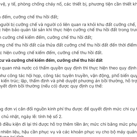
bảo vệ, y tế, phòng chống cháy nổ, các thiết bị, phương tiện cần thi
m đếm, cưỡng chế thu hồi đất;
người bị cưỡng chế và người có liên quan ra khỏi khu đất cưỡng chế,
 hiện bảo quản tài sản khi thực hiện cưỡng chế thu hồi đất trong tr
n cưỡng chế kiểm đếm, cưỡng chế thu hồi đất;
ỡng chế thu hồi đất của thửa đất cưỡng chế thu hồi đất đến thời điể
hực hiện cưỡng chế kiểm đếm, cưỡng chế thu hồi đất.
h cư và cưỡng chế kiểm đếm, cưỡng chế thu hồi đất
cơ quan nhà nước có thẩm quyền quy định thì thực hiện theo quy định
 công tác hội họp, công tác tuyên truyền, vận động, phổ biến quyết đ
ật kiến trúc; lập, thẩm định và phê duyệt phương án bồi thường, hỗ t
uyết định bồi thường (nếu có) được quy định cụ thể:
ởng đơn vị cân đối nguồn kinh phí thu được để quyết định mức chi 
chủ nhật, ngày lễ: tính hệ số 2.
ề điều kiện đi lại thì được hỗ trợ thêm tiền ăn; mức chi bằng mức ph
lại, nhiên liệu, hậu cần phục vụ và các khoản phục vụ cho bộ máy quả
ụng tại tỉnh.