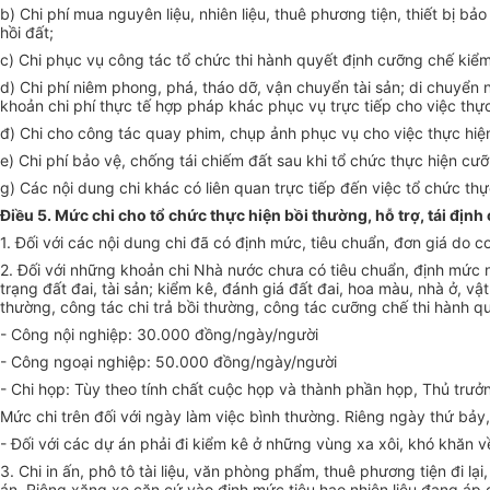
b) Chi phí mua nguyên liệu, nhiên liệu, thuê phương tiện, thiết bị 
hồi đất;
c) Chi phục vụ công tác tổ chức thi hành quyết định cưỡng chế kiể
d) Chi phí niêm phong, phá, tháo dỡ, vận chuyển tài sản; di chuyển 
khoản chi phí thực tế hợp pháp khác phục vụ trực tiếp cho việc thực
đ) Chi cho công tác quay phim, chụp ảnh phục vụ cho việc thực hiệ
e) Chi phí bảo vệ, chống tái chiếm đất sau khi tổ chức thực hiện cư
g) Các nội dung chi khác có liên quan trực tiếp đến việc tổ chức t
Điều 5. Mức chi cho tổ chức thực hiện bồi thường, hỗ trợ, tái địn
1. Đ
ố
i với các nội dung chi đã có định mức, tiêu chuẩn, đơn giá do 
2. Đối với những khoản chi Nhà nước chưa có tiêu chuẩn, định mức như
trạng đất đai, tài sản; kiểm kê, đánh giá đất đai, hoa màu, nhà ở, v
thường, công tác chi trả bồi thường, công tác cưỡng chế thi hành q
- Công nội nghiệp: 30.000 đồng/ngày/người
- Công ngoại nghiệp: 50.000 đồng/ngày/người
- Chi họp: Tùy theo tính chất cuộc họp và thành phần họp, Thủ trư
Mức chi trên đối với ngày làm việc bình thường. Riêng ngày thứ bảy, 
- Đối với các dự án phải đi kiểm kê ở những vùng xa xôi, khó khăn v
3. Chi in ấn, phô tô tài liệu, văn phòng phẩm, thuê phương tiện đi 
án. Riêng xăng xe căn cứ vào định mức tiêu hao nhiên liệu đang áp d