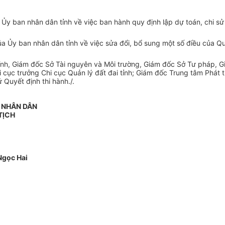
a
Ủ
y ban nhân dân tỉnh về việc ban hành quy định lập dự toán, chi sử
 Ủy ban nhân dân tỉnh về việc sửa đổi, bổ sung một số điều của Q
ính, Giám đốc Sở Tài nguyên và Môi trường, Giám đốc Sở Tư pháp, 
i cục trưởng Chi cục Quản lý đất đai tỉnh; Giám đốc Trung tâm Phát 
 Quyết định thi hành./.
N NHÂN DÂN
TỊCH
gọc Hai