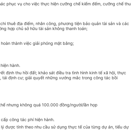
ết khác phục vụ cho việc thực hiện cưỡng chế kiểm đếm, cưỡng chế thu
 chi thuê địa điểm, nhân công, phương tiện bảo quản tài sản và các
ường hợp chủ sở hữu tài sản không thanh toán;
m hoàn thành việc giải phóng mặt bằng;
 hiện hành.
ịnh thu hồi đất; khảo sát điều tra tình hình kinh tế xã hội, thực
rợ, tái định cư; giải quyết những vướng mắc trong công tác bồi
cụ thể nhưng không quá 100.000 đồng/người/lần họp
ụ cấp công tác phí hiện hành.
n lý được tính theo nhu cầu sử dụng thực tế của từng dự án, tiểu dự