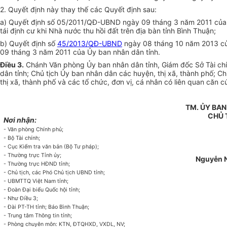
2. Quyết định này thay thế các Quyết định sau:
a) Quyết định số 05/2011/QĐ-
U
BND ngày 09 tháng 3 năm 2011 củ
tái định cư khi Nhà nước thu hồi đất trên địa bàn tỉnh Bình Thuận;
b) Quyết định số
45/2013/QĐ-UBND
ngày 08 tháng 10 năm 2013 của
09 tháng 3 năm 2011 của Ủy ban nhân dân tỉnh.
Điều 3.
Chánh Văn phòng Ủy ban nhân dân tỉnh, Giám đốc Sở Tài ch
dân tỉnh; Chủ tịch Ủy ban nhân dân các huyện, thị xã, thành phố; Ch
thị xã, thành phố và các tổ chức, đơn vị, cá nhân có liên quan căn cứ
TM. ỦY BA
CHỦ 
Nơi nhận:
- Văn phòng Chính phủ;
- Bộ Tài chính;
- Cục Ki
ể
m tra văn bản (Bộ Tư pháp);
- Thường trực Tỉnh ủy;
Nguyễn N
- Thường trực HĐND tỉnh;
- Chủ tịch, các Phó Chủ tịch UBND tỉnh;
- UBMTTQ Việt Nam t
ỉ
nh;
- Đoàn Đại biểu Quốc hội tỉnh;
- Như Điều 3;
- Đài PT-TH t
ỉ
nh; Báo Bình Thuận;
- Trung tâm Thông tin tỉnh;
- Phòng chuyên môn: KTN, ĐTQHXD, VXDL, NV;