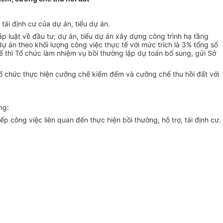
tái định cư của dự án, ti
ể
u dự án.
áp luật về đầu tư; dự án, tiểu dự án xây dựng công trình hạ tầng
dự án theo khối lượng công việc thực tế với mức trích là 3% tổng số
ế thì Tổ chức làm nhiệm vụ bồi thường lập dự toán bổ sung, gửi Sở
tổ chức thực hiện cưỡng chế kiểm đếm và cưỡng chế thu hồi đất với
ng:
p công việc liên quan đến thực hiện bồi thường, hỗ trợ, tái định cư.