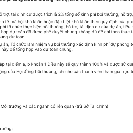
rợ, tái định cư được trích là 2% tổng số kinh phí bồi thường, hỗ trợ, 
kinh tế- xã hội khó khăn hoặc đặc biệt khó khăn theo quy định của ph
í tổ chức thực hiện bồi thường, hỗ trợ, tái định cư của dự án, tiểu 
ờng hợp dự toán đã được phê duyệt nhưng không đủ để chi theo thực t
sung dự toán.
dự án, Tổ chức làm nhiệm vụ bồi thường xác định kinh phí dự phòng 
ều này để tổng hợp vào dự toán chung.
h lập tại điểm a, b khoản 1 Điều này sẽ quy thành 100% và được sử dụ
ng của Hội đồng bồi thường, chi cho các thành viên tham gia trực tiế
 Môi trường và các ngành có liên quan (trừ Sở Tài chính).
trường;