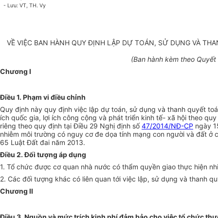
- Lưu: VT, TH. Vy
VỀ VIỆC BAN HÀNH QUY ĐỊNH LẬP DỰ TOÁN, SỬ DỤNG VÀ THA
(Ban hành kèm theo Quyết 
Chương I
Điều 1. Phạm vi điều chỉnh
Quy định này quy định việc lập dự toán, sử dụng và thanh quyết toán
ích quốc gia, lợi ích công cộng và phát triển kinh tế- xã hội theo q
riêng theo quy định tại Điều 29 Nghị định số
47/2014/NĐ-CP
ngày 15
nhiễm môi trường có nguy cơ đe dọa tính mạng con người và đất ở có 
65 Luật Đất đai năm 2013.
Điều 2. Đối tượng áp dụng
1. Tổ chức được cơ quan nhà nước có thẩm quyền giao thực hiện nhiệm
2. Các đối tượng khác có liên quan tới việc lập, sử dụng và thanh qu
Chương II
Điều 3. Nguồn và mức trích kinh phí đảm bảo cho việc tổ chức thực