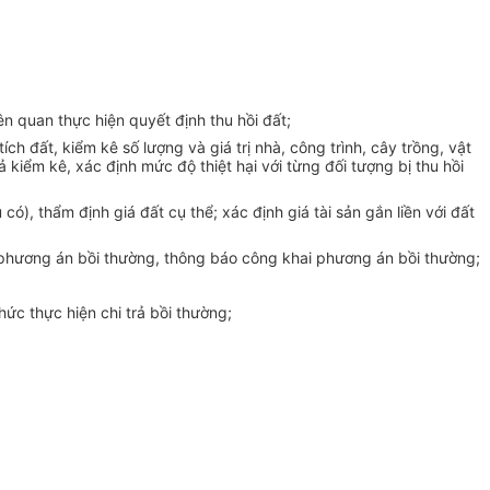
ên quan thực hiện quyết định thu hồi đất;
tích đất, kiểm kê số lượng và giá trị nhà, công trình, cây trồng, vật
uả kiểm kê, xác định mức độ thiệt hại với từng đối tượng bị thu hồi
ó), thẩm định giá đất cụ thể; xác định giá tài sản gắn liền với đất
ệt phương án bồi thường, thông báo công khai phương án bồi thường;
ức thực hiện chi trả bồi thường;