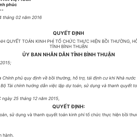
ạnh phúc
--
4
tháng 0
2
năm 2016
QUYẾT ĐỊNH
NH QUYẾT TOÁN KINH PHÍ TỔ CHỨC THỰC HIỆN BỒI THƯỜNG, HỖ 
TỈNH BÌNH THUẬN
ỦY BAN NHÂN DÂN TỈNH BÌNH THUẬN
 2015;
hính phủ quy định về bồi thường, hỗ trợ, tái định cư khi Nhà nước t
 Tài chính hướng dẫn việc lập dự toán, sử dụng và thanh quyết toán 
TC ngày 25 tháng 12 năm 2015,
QUYẾT ĐỊNH:
n, sử dụng và thanh quyết toán kinh phí tổ chức thực hiện bồi thường
n hành.