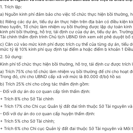
1. Trích lập:
a) Nguồn kinh phí đảm bảo cho việc tổ chức thực hiện bồi thường, hỗ t
b) Riêng các dự án, tiểu dự án thực hiện trên địa bàn có điều kiện 
theo tuyến, Tổ chức làm nhiệm vụ bồi thường được lập dự toán kinh ph
kinh phí bồi thường, hỗ trợ, tái định cư của dự án, tiểu dự án. Trư
Tài chính thẩm định trình Chủ tịch UBND tỉnh xem xét phê duyệt bổ 
c) Căn cứ vào mức kinh phí được trích cụ thể của từng dự án, tiểu 
mức tỷ lệ 10% kinh phí quy định tại điểm a hoặc điểm b khoản 1 Đi
2. Sử dụng:
Kinh phí tổ chức thực hiện bồi thường, hỗ trợ, tái định cư được tríc
a) Trích 75% cho tổ chức làm nhiệm vụ bồi thường để chi cho hoạt độ
Trong đó, chi cho UBND cấp xã với mức là 80.000 đ/bộ hồ sơ.
b) Trích 25% chi cho công tác thẩm định gồm:
- Đối với dự án do cơ quan cấp tỉnh thẩm định:
+ Trích 8% cho Sở Tài chính
+ Trích 17% cho Chi cục Quản lý đất đai tỉnh thuộc Sở Tài nguyên và
- Đối với dự án do cơ quan cấp huyện thẩm định:
+ Trích 5% cho Sở Tài chính;
+ Trích 6% cho Chi cục Quản lý đất đai thuộc Sở Tài nguyên và Môi 