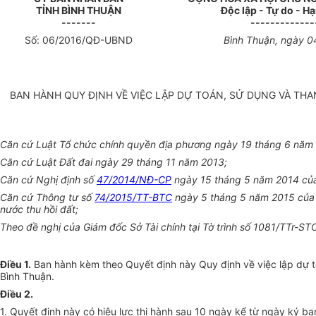
TỈNH
BÌNH THUẬN
Độc lập - Tự do - H
-------
-------------
Số:
06
/2016/QĐ-UBND
Bình Thuận
, ngày
0
BAN HÀNH QUY ĐỊNH VỀ VIỆC LẬP DỰ TOÁN, SỬ DỤNG VÀ THA
Căn cứ Luật Tổ chức chính quyền địa phương ngày 19 tháng 6 năm
Căn cứ Luật Đất đai ngày 29 tháng 11 năm 2013;
Căn cứ Nghị định số
47/2014/NĐ-CP
ngày 15 tháng 5 năm 2014 của C
Căn cứ Thông tư số
74/2015/TT-BTC
ngày 5 tháng 5 năm 2015 của Bộ
nước thu hồi đất;
Theo đề nghị của Giám đốc Sở Tài chính tại Tờ trình số 1081/TTr-S
Điều 1.
Ban hành kèm theo Quyết định này Quy định về việc lập dự toá
Bình Thuận.
Điều 2.
1. Quyết định này có hiệu lực thi hành sau 10 ngày kể từ ngày ký ba