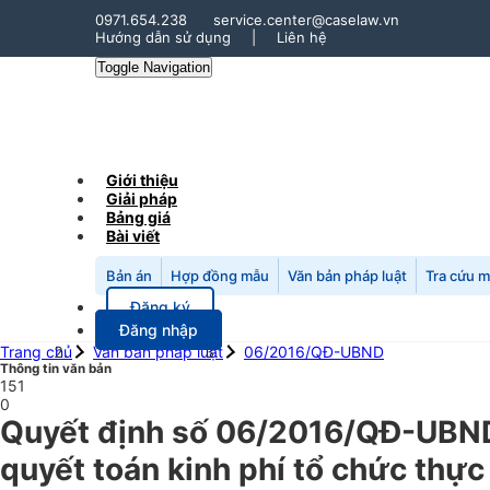
0971.654.238
service.center@caselaw.vn
Hướng dẫn sử dụng
|
Liên hệ
Toggle Navigation
Giới thiệu
Giải pháp
Bảng giá
Bài viết
Bản án
Hợp đồng mẫu
Văn bản pháp luật
Tra cứu 
Đăng ký
Đăng nhập
Trang chủ
Văn bản pháp luật
06/2016/QĐ-UBND
Thông tin văn bản
151
0
Quyết định số 06/2016/QĐ-UBND 
quyết toán kinh phí tổ chức thực 