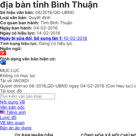
địa bàn tỉnh Bình Thuận
Số hiệu văn bản:
06/2016/QĐ-UBND
Loại văn bản:
Quyết định
Cơ quan ban hành:
Tỉnh Bình Thuận
Ngày ban hành:
04-02-2016
Ngày có hiệu lực:
14-02-2016
Ngày bị sửa đổi, bổ sung lần 1:
10-02-2018
Đang có hiệu lực
Tình trạng hiệu lực:
Ngôn ngữ:
Định dạng văn bản hiện có:
MỤC LỤC
Không có mục lục
Tải về (WORD)
Quyet dinh so 06-2016_QD-UBND ngay 04-02-2016 (Con hieu luc).
Tải lược đồ
Nội dung VB
Văn bản gốc
Tiếng anh
Lược đồ
VB liên quan
Bản án áp dụng
ỦY BAN NHÂN DÂN
CỘNG HÒA XÃ HỘI CHỦ N