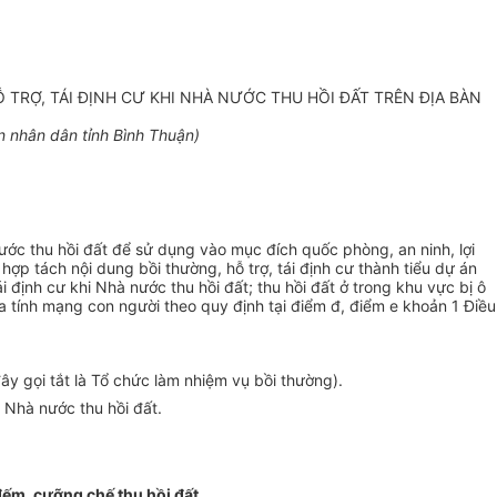
TRỢ, TÁI ĐỊNH CƯ KHI NHÀ NƯỚC THU HỒI ĐẤT TRÊN ĐỊA BÀN
 nhân dân tỉnh Bình Thuận)
nước thu hồi đất để sử dụng vào mục đích quốc phòng, an ninh, lợi
 hợp tách nội dung bồi thường, hỗ trợ, tái định cư thành tiểu dự án
định cư khi Nhà nước thu hồi đất; thu hồi đất ở trong khu vực bị ô
ọa tính mạng con người theo quy định tại điểm đ, điểm e khoản 1 Điều
ây gọi tắt là Tổ chức làm nhiệm vụ bồi thường).
hi Nhà nước thu hồi đất.
đếm, cưỡng chế thu hồi đất