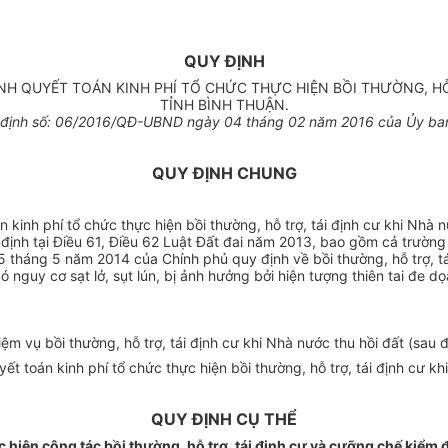
QUY ĐỊNH
NH QUYẾT TOÁN KINH PHÍ TỔ CHỨC THỰC HIỆN BỒI THƯỜNG, HỖ 
TỈNH BÌNH THUẬN.
định s
ố
:
06
/2016/QĐ-UBND ngày
04
tháng 02 năm 2016 của Ủy ban
QUY ĐỊNH CHUNG
 kinh phí tổ chức thực hiện bồi thường, hỗ trợ, tái định cư khi Nhà 
uy định tại Điều 61, Điều 62 Luật Đất đai năm 2013, bao gồm cả trường
 tháng 5 năm 2014 của Chính phủ quy định về bồi thường, hỗ trợ, tái 
nguy cơ sạt lở, sụt lún, bị ảnh hưởng bởi hiện tượng thiên tai đe d
 vụ bồi thường, hỗ trợ, tái định cư khi Nhà nước thu hồi đất (sau đ
yết toán kinh phí tổ chức thực hiện bồi thường, h
ỗ
trợ, tái định cư k
QUY ĐỊNH CỤ THỂ
 hiện công tác bồi thường, hỗ trợ, tái định cư và cưỡng chế kiểm 