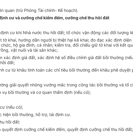
n quan (trừ Phòng Tài chính- K
ế
hoạch).
ái định cư và cưỡng chế kiểm đếm, cưỡng chế thu hồi đất
:
i định cư khi Nhà nước thu hồi đất; tổ chức vận động các đối tượng li
át tờ khai, hướng dẫn người bị thiệt hại kê khai; đo đạc xác định diện 
 chức, hộ gia đình, cá nhân; kiểm tra, đối chiếu giữ tờ khai với kết q
trồng, vật nuôi và tài sản khác;
xác định giá đất, xác định hệ số điều chỉnh giá đất bồi thường (nếu c
hồi đất;
 định cư từ khâu tính toán các chỉ tiêu bồi thường đến khâu phê duy
hường giải quyết những vướng mắc trong công tác bồi thường và tổ ch
m vụ bồi thường và cơ quan thẩm định (nếu có);
 cư (nếu có);
 hiện bồi thường, hỗ trợ, tái định cư.
hu hồi đất:
n quyết định cưỡng chế kiểm đếm, quyết định cưỡng chế thu hồi đất;