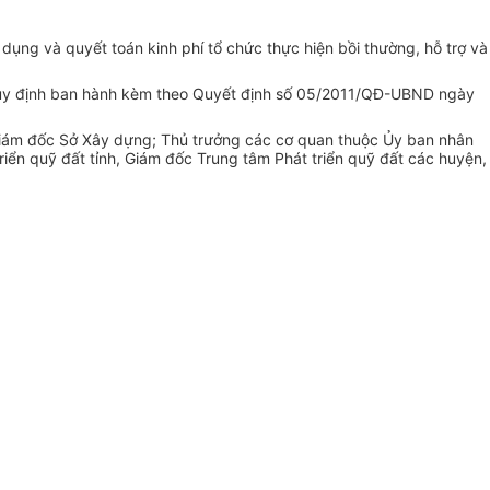
 dụng và quyết toán kinh phí tổ chức thực hiện bồi thường, hỗ trợ và
uy định ban hành kèm theo Quyết định số 05/201
1
/QĐ-UBND ngày
Giám đốc Sở Xây dựng; Thủ trưởng các cơ quan thuộc Ủy ban nhân
triển quỹ đất tỉnh, Giám đốc Trung tâm Phát triển quỹ đất các huyện,