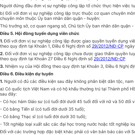
Người đứng đầu đơn vị sự nghiệp công lập tổ chức thực hiện việc t
b) Đối với đơn vị sự nghiệp công lập trực thuộc cơ quan chuyên mô
chuyên môn thuộc
Ủ
y ban nhân dân quận - huyện:
Thủ trưởng sở, cơ quan ngang sở, Chủ tịch
Ủy ban
nhân dân quận - h
Điều 5. Hội đồng tuyển dụng viên chức
1.
Đối với đơn vị sự nghiệp công lập được giao quyền tuyển dụng vi
theo quy định tại Khoản 1, Điều 6 Nghị định số
29/2012/NĐ-CP
ngày 
2.
Đối với đơn vị sự nghiệp công lập chưa được giao thẩm quyền tuy
theo quy định tại Khoản 27 Đi
ề
u 6 Nghị định số
29/2012/NĐ-CP
3.
Nhiệm vụ của Hội đồng theo quy định tại Khoản 3, Điều 6 Nghị đị
Điều 6. Điều kiện dự tuyển
1.
Người có đủ các điều kiện sau đây không phân biệt dân tộc, nam n
a) Có quốc tịch Việt Nam và có hộ khẩu thường trú tại Thành phố Hồ
sau đây:
- Có học hàm Giáo sư (có tuổi đời dưới 45 tuổi đối với nữ và 50 đối 
- Có bằng Tiến sĩ (có tuổi đời dưới 35 tuổi);
- Có bằng Thạc sĩ (có tuổi đời dưới 30 tuổi);
- Tốt nghiệp loại xuất sắc các đại học trong nước hoặc tốt nghiệp loạ
Đối với các trường hợp đặc biệt khác phải có văn bản báo cáo với 