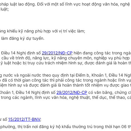
 pháp luật lao động. Đối với một số lĩnh vực hoạt động văn hóa, nghệ 
luật;
g khiếu kỹ năng phù hợp với vị trí việc làm;
c làm đăng ký dự tuyển.
, Điều 14 Nghị định số
29/2012/NĐ-CP
hiện đang công tác trong ngàn
 cầu về trình độ, năng lực, kỹ năng chuyên môn, nghiệp vụ phù hợp v
ỷ luật hoặc bị truy cứu trách nhiệm hình sự, được đánh giá là hoàn 
rong nước và ngoài nước theo quy định tại
Điểm
b, Khoản 1, Điều 14 Ng
ệp đã có thời gian công tác thì phải công tác trong ngành hoặc lĩnh 
hiệm hình sự và được đánh giá là hoàn thành tốt nhiệm vụ được giao t
 Khoản 1, Điều 14 Nghị định số
29/2012/NĐ-CP
có văn bằng, chứng ch
p trong các ngành, lĩnh vực văn hóa, nghệ thuật, thể dục, thể thao, 
ư số
15/2012/TT-BNV
;
phường, thị trấn nơi đăng ký hộ khẩu thường trú trong thời hạn 06 t