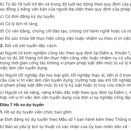
b) Từ đủ 18 tuổi trở lên và trong độ tuổi lao động theo quy định của
sự đồng ý bằng văn bản của người đại diện theo quy định của pháp 
c) Có đơn đăng ký dự tuyển;
d) Có lý lịch rõ ràng;
đ) Có văn bằng, chứng chỉ đào tạo, chứng chỉ hành nghề hoặc có năn
e) Đủ sức khỏe để thực hiện công việc hoặc nhiệm vụ theo vị trí việ
2.
Đối với xét tuyển đặc cách:
a) Người có kinh nghiệm công tác theo quy định tại Điểm a, Khoản 1
tục từ đủ 36 tháng trở lên thực hiện công việc hoặc nhiệm vụ có yêu
trong thời gian công tác không vi phạm pháp luật đến mức bị xử lý k
việc làm cần tuyển dụng.
b) Người tốt nghiệp đại học loại giỏi, tốt nghiệp thạc sĩ, tiến sĩ ở t
cầu của vị trí việc làm cần tuyển dụng; trường hợp sau khi tốt nghi
vi phạm pháp luật đến mức bị xử lý kỷ luật hoặc bị truy cứu trách n
c) Người có tài năng, năng khiếu đặc biệt theo quy định tại Điểm c,
hợp với vị trí việc làm cần tuyển dụng của đơn vị sự nghiệp công lậ
Điều 7. Hồ sơ dự tuyển
1.
Hồ sơ dự tuyển viên chức bao gồm:
a) Đơn đăng ký dự tuyển theo M
ẫ
u số 1 ban hành kèm theo Thông t
b) Bản sơ yếu lý lịch tự thuật có xác nhận của
Ủy ban
nhân dân xã - 