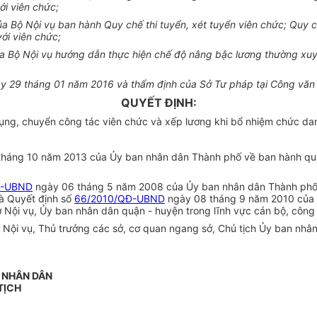
ới viên chức;
Bộ Nội vụ ban hành Quy chế thi tuyển, xét tuyển viên chức; Quy c
ới viên chức;
 Bộ Nội vụ hướng dẫn thực hiện chế độ nâng bậc lương thường xuyên
gày 29 tháng 01 năm 2016 và thẩm định của Sở Tư pháp tại Công vă
QUYẾT ĐỊNH:
ng, chuyển công tác viên chức và xếp lương khi bổ nhiệm chức da
tháng 10 năm 2013 của Ủy ban nhân dân Thành phố về ban hành quy
Đ-UBND
ngày 06 tháng 5 năm 2008 của Ủy ban nhân dân Thành phố v
và Quyết định số
66/2010/QĐ-UBND
ngày 08 tháng 9 năm 2010 của Ủ
 Nội vụ, Ủy ban nhân dân quận - huyện trong lĩnh vực cán bộ, công 
i vụ, Thủ trưởng các sở, cơ quan ngang sở, Chủ tịch Ủy ban nhân 
N NHÂN DÂN
TỊCH