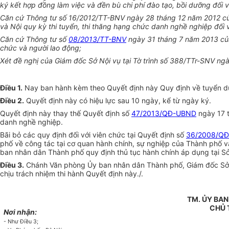
ký kết hợp đồng làm việc và đền bù chi phí đào tạo, bồi dưỡng đối v
Căn cứ Thông tư số 16/2012
/
TT-BNV ngày 28 tháng 12 năm 2012 của 
và Nội quy kỳ thi tuyển, thi thăng hạng chức danh nghề nghiệp đối v
Căn cứ Thông tư số
08/2013/TT-BNV
ngày 31 tháng 7 năm 2013 của
chức và người lao động;
Xét đề nghị của Giám đốc Sở Nội vụ tại Tờ trình số 388/TTr-SNV n
Điều 1.
Nay ban hành kèm theo Quyết định này Quy định về tuyển dụ
Điều 2.
Quyết định này có hiệu lực sau 10 ngày, kể từ ngày ký.
Quyết định này thay thế Quyết định số
47/2013/QĐ-UBND
ngày 17 
danh nghề nghiệp.
Bãi bỏ các quy định đối với viên chức tại Quyết định số
36/2008/Q
phố về công tác tại cơ quan hành chính, sự nghiệp của Thành phố 
ban nhân dân Thành phố quy định thủ tục hành chính áp dụng tại Sở
Điều 3.
Chánh Văn phòng Ủy ban nhân dân Thành phố, Giám đốc Sở Nộ
chịu trách nhiệm thi hành Quyết định này./.
TM. ỦY BA
CHỦ 
Nơi nhận:
- Như Điều 3;