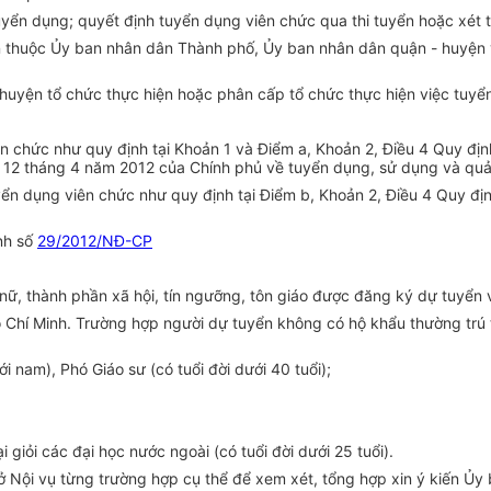
uyển dụng; quyết định tuyển dụng viên chức qua thi tuyển hoặc xét 
n thuộc
Ủy ban
nhân dân Thành phố,
Ủy ban
nhân dân quận - huyện v
uyện tổ chức thực hiện hoặc phân cấp tổ chức thực hiện việc tuyển
ên chức như quy định tại Khoản 1 và Điểm a, Khoản 2, Điều 4 Quy đị
12 tháng 4 năm 2012 của Chính phủ về tuyển dụng, sử dụng và quản l
ển dụng viên chức như quy định tại Điểm b, Khoản 2, Điều 4 Quy đị
nh số
29/2012/NĐ-CP
ữ, thành phần xã hội, tín ngưỡng, tôn giáo được đăng ký dự tuyển 
 Chí Minh. Trường hợp người dự tuyển không có hộ khẩu thường trú t
với nam), Phó Giáo sư (có
tuổi
đời dưới 40 tuổi);
i giỏi các đại học nước ngoài (có tuổi đời dưới 25 tuổi).
Sở Nội vụ từng trường hợp cụ thể để xem xét,
tổng
hợp xin ý kiến
Ủ
y 