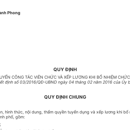
ành Phong
QUY ĐỊNH
UYỂN CÔNG TÁC VIÊN CHỨC VÀ XẾP LƯƠNG KHI BỔ NHIỆM CHỨ
ết định số
03
/2016/QĐ-UBND ngày
04
tháng 02 năm 2016 của
Ủ
y 
QUY ĐỊNH CHUNG
iên, hình thức, nội dung, thẩm quyền tuyển dụng và xếp lương khi bổ
nh phố, gồm
:
;