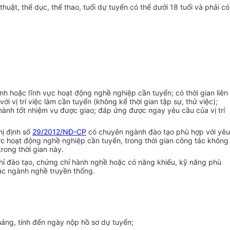
thuật, th
ể
dục, thể thao, tuổi dự tuyển có thể dưới 18 tuổi và phải có
h hoặc lĩnh vực hoạt động nghề nghiệp cần tuyển; có thời gian liên
ới vị trí việc làm cần
tuyển
(không k
ể
thời gian tập sự, thử việc);
thành tốt nhiệm vụ được giao; đáp ứng được ngay yêu cầu của vị trí
hị định số
29/2012/NĐ-CP
có chuyên ngành đào tạo phù hợp với yêu
vực hoạt động ngh
ề
nghiệp
cần tuyển
, trong thời gian công tác không
rong thời gian này.
ỉ đào tạo, chứng chỉ hành nghề hoặc có năng khiếu, kỹ năng phù
các ngành nghề truyền thống.
háng, tính đến ngày nộp hồ sơ dự tuyển;