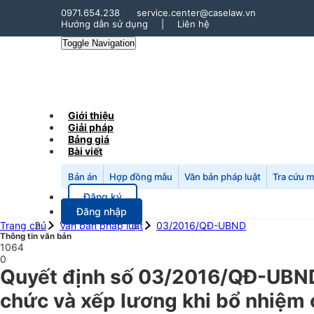
0971.654.238
service.center@caselaw.vn
Hướng dẫn sử dụng
|
Liên hệ
Toggle Navigation
Giới thiệu
Giải pháp
Bảng giá
Bài viết
Bản án
Hợp đồng mẫu
Văn bản pháp luật
Tra cứu 
Đăng ký
Đăng nhập
Trang chủ
Văn bản pháp luật
03/2016/QĐ-UBND
Thông tin văn bản
1064
0
Quyết định số 03/2016/QĐ-UBND 
chức và xếp lương khi bổ nhiệm