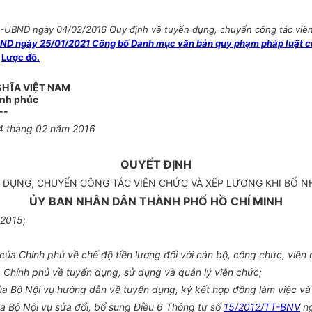
Đ-UBND ngày 04/02/2016 Quy định về tuyển dụng, chuyển công tác viên
ND ngày 25/01/2021 Công bố Danh mục văn bản quy phạm pháp luật củ
m
Lược đồ.
GHĨA VIỆT NAM
ạnh phúc
--
4
tháng
02
năm
2016
QUYẾT ĐỊNH
 DỤNG, CHUYỂN CÔNG TÁC VIÊN CHỨC VÀ XẾP LƯƠNG KHI BỔ 
ỦY BAN NHÂN DÂN THÀNH PHỐ HỒ CHÍ MINH
 2015;
a Chính phủ về chế độ tiền lương đối với cán bộ, công chức, viên c
Chính phủ về tuyển dụng, sử dụng và quản lý viên chức;
 Bộ Nội vụ hướng dẫn về tuyển dụng, ký kết hợp đồng làm việc và đề
 Bộ Nội vụ sửa đổi, bổ sung Điều 6 Thông tư số
15/2012/TT-BNV
ng