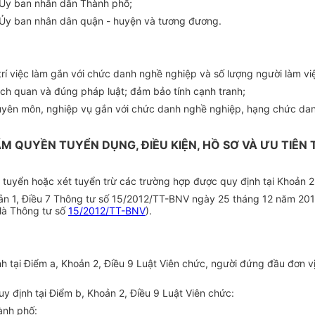
Ủy ban
nhân dân Thành phố;
Ủ
y ban nhân dân quận - huyện và tương đương.
 trí việc làm gắn với chức danh nghề nghiệp và số lượng người làm v
ch quan và đúng pháp luật; đảm bảo tính cạnh tranh;
yên môn, nghiệp vụ gắn với chức danh nghề nghiệp, hạng chức dan
M QUYỀN TUYỂN DỤNG, ĐIỀU KIỆN, HỒ SƠ VÀ ƯU TIÊN
 tuyển hoặc xét tuyển trừ các trường hợp được quy định tại Khoản 2
ản 1, Điều 7 Thông tư số 15/2012/TT-BN
V
ngày 25 tháng 12 năm 201
 là Thông tư số
15/2012/TT-BNV
).
nh tại
Điểm
a, Khoản 2, Đi
ề
u 9 Luật Viên chức, người đứng đ
ầ
u đơn v
y định tại Điểm b, Khoản 2, Điều 9 Luật Viên chức:
ành phố: