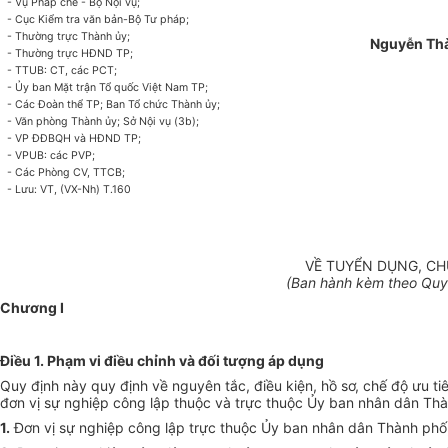
- Vụ Pháp chế - Bộ Nội vụ;
- Cục Kiểm tra văn bản-B
ộ
Tư pháp;
- Thường trực Thành ủy;
Nguyễn Th
- Thường trực HĐND TP;
- TTUB: CT, các PC
T
;
-
Ủy ban
Mặt trận Tổ quốc Việt Nam TP;
- Các Đoàn thể TP; Ban Tổ chức Thành ủy;
- Văn phòng Thành ủy; Sở Nội vụ (3b);
- VP ĐĐBQH và HĐND TP;
- VPUB: các PVP;
- Các Phòng CV, TT
CB;
- Lưu: VT, (VX-Nh) T.
160
VỀ TUYỂN DỤNG, CH
(Ban hành kèm theo
Quy
Chương I
Điều 1. Phạm vi điều chỉnh và đối tượng
áp dụng
Quy định này quy định về nguyên tắc, điều kiện, hồ sơ, chế độ ưu t
đơn vị sự nghiệp công lập thuộc và trực thuộc
Ủy ban
nhân dân Thà
1.
Đơn vị sự nghiệp công lập trực thuộc
Ủy ban
nhân dân Thành phố