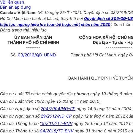
VB liên quan
Bản án áp dụng
Caselaw Việt Nam:
“Kể từ ngày 25-01-2021, Quyết định số 03/2016/Q
Hồ Chí Minh ban hành bị bãi bỏ, thay thế bởi
Quyết định số 305/QĐ-UB
hiệu lực, ngưng hiệu lực toàn bộ hoặc một phần năm 2020
”.
Xem thê
Dòng trạng thái hiệu lực.
ỦY BAN NHÂN DÂN
CỘNG HÒA XÃ HỘI CHỦ N
THÀNH PHỐ HỒ CHÍ MINH
Độc lập - Tự do - H
-------
-------------
Số:
03/2016/QĐ-UBND
Thành phố Hồ Chí Minh
, ngày
0
BAN HÀNH QUY ĐỊNH VỀ TUYỂN
Căn cứ Luật Tổ chức chính quyền địa phương ngày 19 tháng 6 năm
Căn cứ Luật Viên chức ngày 15 tháng 11 năm 2010;
Căn cứ Nghị định số
204/2004/NĐ-CP
ngày 14 tháng 12 năm 2004 củ
Căn cứ Nghị định số
29/2012/NĐ-CP
ngày 12 tháng 4 năm 2012 của 
Căn cứ Thông tư số
15/2012/TT-BNV
ngày 25 tháng 12 năm 2012 của
Căn cứ Thông tư số
04/2015/TT-BNV
ngày
31 tháng 8 năm 2015 của