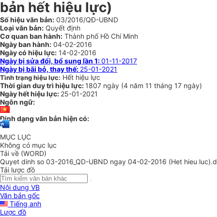
bản hết hiệu lực)
Số hiệu văn bản:
03/2016/QĐ-UBND
Loại văn bản:
Quyết định
Cơ quan ban hành:
Thành phố Hồ Chí Minh
Ngày ban hành:
04-02-2016
Ngày có hiệu lực:
14-02-2016
Ngày bị sửa đổi, bổ sung lần 1:
01-11-2017
Ngày bị bãi bỏ, thay thế:
25-01-2021
Hết hiệu lực
Tình trạng hiệu lực:
Thời gian duy trì hiệu lực:
1807 ngày
(
4 năm
11 tháng
17 ngày
)
Ngày hết hiệu lực:
25-01-2021
Ngôn ngữ:
Định dạng văn bản hiện có:
MỤC LỤC
Không có mục lục
Tải về (WORD)
Quyet dinh so 03-2016_QD-UBND ngay 04-02-2016 (Het hieu luc).
Tải lược đồ
Nội dung VB
Văn bản gốc
Tiếng anh
Lược đồ