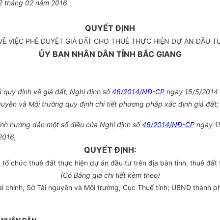
02 tháng 02 năm 2016
QUYẾT ĐỊNH
VỀ VIỆC PHÊ DUYỆT GIÁ ĐẤT CHO THUÊ THỰC HIỆN DỰ ÁN ĐẦU T
ỦY BAN NHÂN DÂN TỈNH BẮC GIANG
quy định về giá đất; Nghị định số
46/2014/NĐ-CP
ngày 15/5/2014 c
yên và Môi trường quy định chi tiết phương pháp xác định giá đất;
ính hướng dẫn một số điều của Nghị định số
46/2014/NĐ-CP
ngày 15
2016,
QUYẾT ĐỊNH:
tổ chức thuê đất thực hiện dự án đầu tư trên địa bàn tỉnh, thuê đất 
(Có Bảng giá chi t
iế
t kèm theo)
ài chính, Sở Tài nguyên và Môi trường, Cục Thuế tỉnh;
U
BND thành p