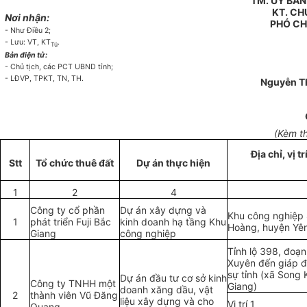
TM. ỦY BA
KT. CH
Nơi nhận:
PHÓ CH
- Như Điều 2;
- Lưu: VT,
KT
.
Tú
Bản điện tử:
- Chủ tịch, các PCT UBND tỉnh;
- LĐVP, TPKT, TN, TH.
Nguyễn Th
(Kèm t
Địa chỉ, vị t
Stt
T
ổ
chức thuê đất
Dự án thực hiện
1
2
4
Công ty cổ phần
Dự án xây dựng và
Khu công nghiệp
1
phát triển Fuji Bắc
kinh doanh hạ tầng Khu
Hoàng, huyện Yê
Giang
công nghi
ệp
Tỉnh lộ 398, đoạn
Xuyên đến giáp đ
sự tỉnh (xã Song 
Dự án đầu tư cơ sở kinh
Công ty TNHH một
Giang)
doanh xăng dầu, v
ậ
t
2
thành viên Vũ Đăng
li
ệ
u xây d
ự
ng và cho
Vị trí 1
Quang