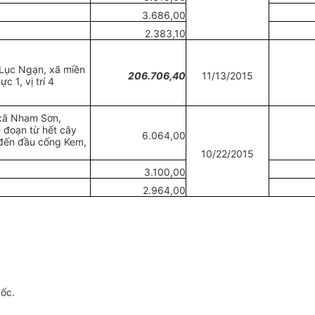
3.686,00
2.383,10
Lục Ngạn, xã miền
206.706,40
11/13/2015
ực 1, vị trí 4
xã Nham Sơn,
 đoạn từ hết câ
y
6.064,00
đến đầu cống Kem,
10/22/2015
3.100,00
2.964,00
gốc.