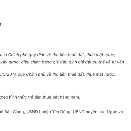
Ư
ủa Chính phủ quy định về thu tiền thuê đất, thuê mặt nước;
 xây dựng, đi
ề
u chỉnh bảng giá đất; định giá đất cụ thể và tư vấn
/5/2014 của Chính phủ về thu tiền thuê đất, thuê mặt nước;
theo hình thức trả tiền thuê đất hàng năm.
hố Bắc Giang,
U
BND huyện Yên Dũng, UBND huyện Lục Ngạn và