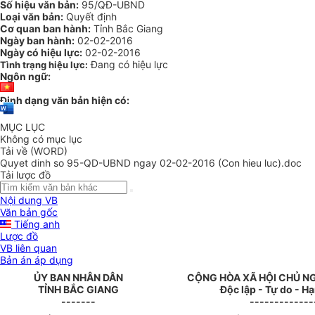
Số hiệu văn bản:
95/QĐ-UBND
Loại văn bản:
Quyết định
Cơ quan ban hành:
Tỉnh Bắc Giang
Ngày ban hành:
02-02-2016
Ngày có hiệu lực:
02-02-2016
Đang có hiệu lực
Tình trạng hiệu lực:
Ngôn ngữ:
Định dạng văn bản hiện có:
MỤC LỤC
Không có mục lục
Tải về (WORD)
Quyet dinh so 95-QD-UBND ngay 02-02-2016 (Con hieu luc).doc
Tải lược đồ
Nội dung VB
Văn bản gốc
Tiếng anh
Lược đồ
VB liên quan
Bản án áp dụng
ỦY BAN NHÂN DÂN
CỘNG HÒA XÃ HỘI CHỦ N
TỈNH BẮC GIANG
Độc lập - Tự do - H
-------
-------------