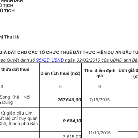
N NHÂN DÂN
Ủ TỊCH
Ủ TỊCH
ị Thu Hà
GIÁ ĐẤT CHO CÁC TỔ CHỨC THUÊ ĐẤT THỰC HIỆN DỰ ÁN ĐẦU T
heo Quyết định số
95/QĐ-UBND
ngày 02/02/2016 của UBND tỉnh Bắ
rí thửa đất thuê
Đơn giá đ
Thời điểm định
Diện tích thuê (m2)
giá
(
3
5
6
 Song K
h
ê - Nội
267
.
646,90
7/16/2015
n Dũng
 từ giáp c
ầ
u Lịm
ất Bộ chỉ huy quân
9.684,10
Khê
,
thành
phố Bắc
11/10/2015
3.615,00