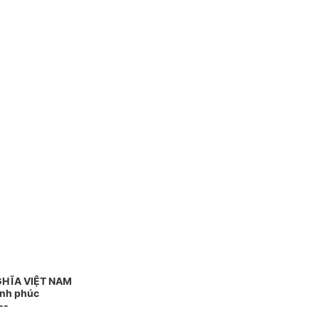
GHĨA VIỆT NAM
ạnh phúc
--