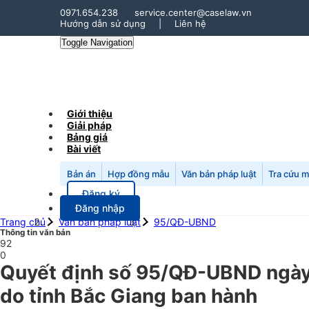
0971.654.238
service.center@caselaw.vn
Hướng dẫn sử dụng
|
Liên hệ
Toggle Navigation
Giới thiệu
Giải pháp
Bảng giá
Bài viết
Bản án
Hợp đồng mẫu
Văn bản pháp luật
Tra cứu 
Đăng ký
Đăng nhập
Trang chủ
Văn bản pháp luật
95/QĐ-UBND
Thông tin văn bản
92
0
Quyết định số 95/QĐ-UBND ngày 
do tỉnh Bắc Giang ban hành