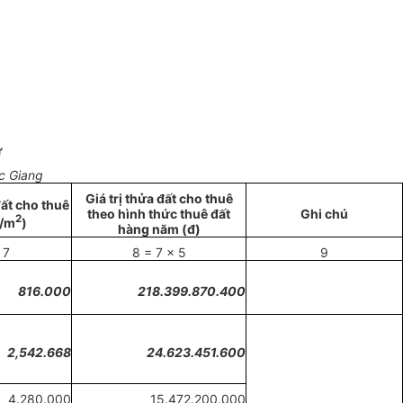
Ư
c Giang
Giá trị thửa đất cho thuê
ất cho thuê
theo hình thức thuê đất
Ghi chú
2
đ/m
)
hàng năm (đ)
7
8 = 7 x 5
9
816.000
218
.
399.870.400
2,542.668
24.623.45
1.
600
4.280.000
15.472.200.000