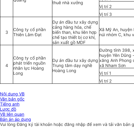
thuê nhà xưởng
Vị trí 2
Vị trí 3
Dự án đầu tư xây dựng
cảng hàng hóa, chế
Công ty cổ phần
Xã Mỹ An, huyện 
3
biến than, khu liên h
ợ
p
Thiên Lâm Đạt
núi nhóm
C
, khu v
chế tạo thiết bị cơ khí,
sản xuất g
ồ
MDF
Đường tỉnh 398, 
huyện Yên Dũng -
Công ty cổ phần
Dự án đầu tư xây dựng
xăng Anh Phong 
phát triển nguồn
4
Trung tâm d
ạ
y nghề
xã Nham Sơn
nhân lực Hoàng
Hoàng Long
Long
Vị trí 1
Vị trí 2
Nội dung VB
Văn bản gốc
Tiếng anh
Lược đồ
VB liên quan
Bản án áp dụng
Vui lòng
Đăng ký
tài khoản hoặc
đăng nhập
để xem và tải văn bản 