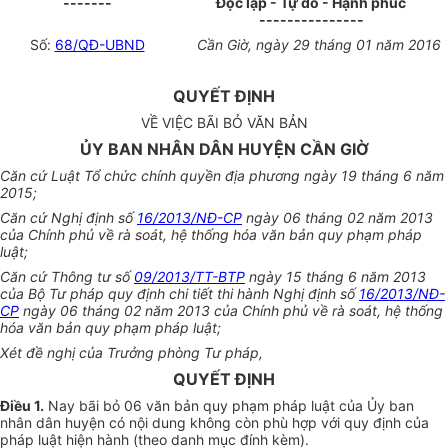
-------
Độc lập - Tự do - Hạnh phúc
---------------
Số:
68/QĐ-UBND
Cần Giờ
, ngày
29
tháng
01
năm 201
6
Q
U
Y
Ế
T ĐỊNH
VỀ VIỆC BÃI BỎ VĂN BẢN
ỦY BAN NHÂN DÂN HUYỆN CẦN GIỜ
Căn cứ Luật Tổ chức chính quyền địa phương ngày 19 tháng 6 năm
2015;
Căn cứ Nghị định số
16/2013/NĐ-CP
ngày 06 tháng 02 năm 2013
của Chính phủ về rà soát, hệ thống hóa văn bản quy phạm pháp
luật;
Căn cứ Thông tư số
09/2013/TT-BTP
ngày 15 tháng 6 năm 2013
của Bộ Tư pháp quy định chi tiết thi hành Nghị định số
16/2013/NĐ-
CP
ngày 06 tháng 02 năm 2013 của Chính phủ về rà soát, hệ thống
hóa văn bản quy phạm pháp luật;
Xét đề nghị của Trưởng phòng Tư pháp,
Q
U
Y
Ế
T ĐỊNH
Điều 1.
Nay bãi bỏ 06 văn bản quy phạm pháp luật của Ủy ban
nhân dân huyện có nội dung không còn phù hợp với quy định của
pháp luật hiện hành (theo danh mục đính kèm).