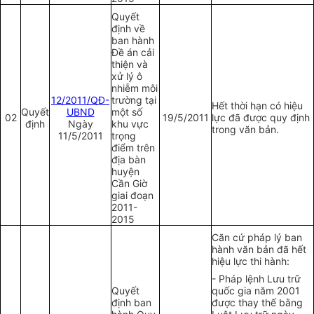
Quyết
định về
ban hành
Đề án cải
thiện và
xử lý ô
nhiễm môi
12/2011/QĐ-
trư
ờ
ng tại
Hết thời hạn có hiệu
Quyết
UBND
một số
02
19/5/2011
lực đã được quy định
định
Ngày
khu vực
trong văn bản.
11/5/2011
trọng
điểm trên
địa bàn
huyện
Cần Giờ
giai đoạn
2011
-
2015
Căn cứ pháp lý ban
hành văn bản đã hết
hiệu lực thi hành:
- Pháp lệnh Lưu trữ
Quyết
quốc gia năm 2001
định ban
được thay thế bằng