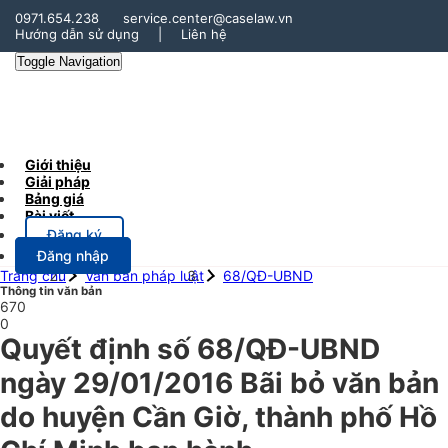
0971.654.238
service.center@caselaw.vn
Hướng dẫn sử dụng
|
Liên hệ
Toggle Navigation
Giới thiệu
Giải pháp
Bảng giá
Bài viết
Đăng ký
Đăng nhập
Trang chủ
Văn bản pháp luật
68/QĐ-UBND
Thông tin văn bản
670
0
Quyết định số 68/QĐ-UBND
ngày 29/01/2016 Bãi bỏ văn bản
do huyện Cần Giờ, thành phố Hồ