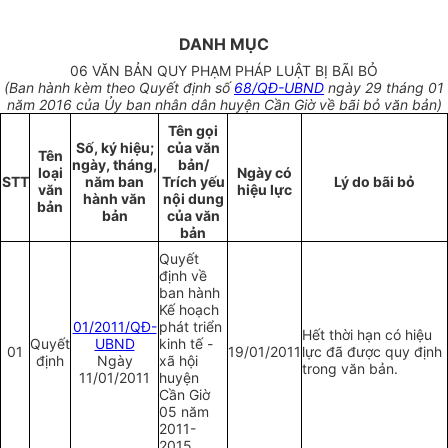
DANH MỤC
06 VĂN BẢN QUY PHẠM PHÁP LUẬT BỊ BÃI BỎ
(Ban hành kèm theo Quyết định s
ố
68/QĐ-UBND
ngày 29 tháng 01
năm 2016 của Ủy ban nhân dân huyện Cần Giờ về bãi bỏ văn bản)
Tên gọi
Số, ký hiệu;
của văn
Tên
ngày, tháng,
bản/
loại
Ngày có
STT
năm ban
Trích yếu
Lý do bãi bỏ
văn
hiệu lực
hành văn
nội dung
bản
bản
của văn
bản
Quyết
định về
ban hành
Kế hoạch
01/2011/QĐ-
phát triển
Hết thời hạn có hiệu
Quyết
UBND
kinh tế -
01
19/01/2011
lực đã được quy định
định
Ngày
xã hội
trong văn bản.
11/01/2011
huyện
C
ần Giờ
05 năm
2011-
2015