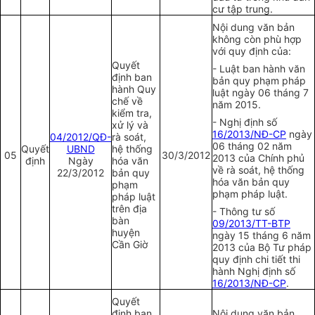
cư tập trung.
Nội dung văn bản
không còn phù hợp
với quy định của:
Quyết
- Luật ban hành văn
định ban
bản quy phạm pháp
hành Quy
luật ngày 06 tháng 7
chế về
năm 2015.
kiểm tra,
- Nghị định số
xử lý và
16/2013/NĐ-CP
ngày
04/2012/QĐ-
rà soát,
06 tháng 02 năm
Quyết
UBND
hệ thống
05
30/3/2012
2013 của Chính phủ
định
Ngày
hóa văn
về rà soát, hệ thống
22/3/2012
bản quy
hóa văn bản quy
phạm
phạm pháp luật.
pháp luật
trên địa
- Thông tư số
bàn
09/2013/TT-BTP
huyện
ngày 15 tháng 6 năm
C
ần Giờ
2013 của Bộ Tư pháp
quy định chi tiết thi
hành Nghị định số
16/2013/NĐ-CP
.
Quyết
định ban
Nội dung văn bản