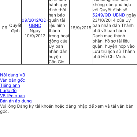
hành quy
không còn phù hợp
định thời
với Quyết định số
hạn bảo
5249/QĐ-UBND
ngày
09/2012/QĐ-
quản tài
23/10/2014 của Ủy
Quyết
UBND
liệu hình
ban nhân dân Thành
06
18/9/2015
định
Ngày
thành
phố về ban hành
10/9/2012
trong hoạt
Danh mục thành
động của
phần, hồ sơ tài liệu
Ủy ban
quận, huyện nộp vào
nhân dân
Lưu trữ lịch sử Thành
huyện
phố Hồ Chí Minh.
Cần Giờ
Nội dung VB
Văn bản gốc
Tiếng anh
Lược đồ
VB liên quan
Bản án áp dụng
Vui lòng
Đăng ký
tài khoản hoặc
đăng nhập
để xem và tải văn bản
gốc.