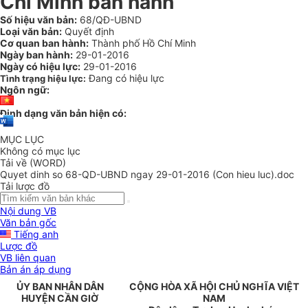
Chí Minh ban hành
Số hiệu văn bản:
68/QĐ-UBND
Loại văn bản:
Quyết định
Cơ quan ban hành:
Thành phố Hồ Chí Minh
Ngày ban hành:
29-01-2016
Ngày có hiệu lực:
29-01-2016
Đang có hiệu lực
Tình trạng hiệu lực:
Ngôn ngữ:
Định dạng văn bản hiện có:
MỤC LỤC
Không có mục lục
Tải về (WORD)
Quyet dinh so 68-QD-UBND ngay 29-01-2016 (Con hieu luc).doc
Tải lược đồ
Nội dung VB
Văn bản gốc
Tiếng anh
Lược đồ
VB liên quan
Bản án áp dụng
ỦY BAN NHÂN DÂN
CỘNG HÒA XÃ HỘI CHỦ NGHĨA VIỆT
HUYỆN CẦN GIỜ
NAM