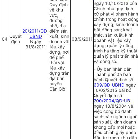
ngày 10/10/2013 của
Quy định
Chính phủ quy định
về khu
xử phạt vi phạm hành
vực,
chính trong hoạt động
đường
xây dựng; kinh doanh
phố, địa
bất động sản; khai
20/2011/QĐ-
điểm sản
thác, sản xuất, kinh
Quyết
UBND
xuất, kinh
04
08/9/2011
doanh vật liệu xây
định
Ngày
doanh vật
dựng; quản lý công
31/8/2011
liệu xây
trình hạ tầng kỹ thuật;
dựng, nơi
quản lý phát triển nhà
để phế
và công sở.
thải vật
liệu xây
- Ủy ban nhân dân
dựng trên
Thành phố đã ban
địa bàn
hành Quyết định số
huyện
609/QĐ-UBND
ngày
C
ần Giờ
10/02/2015 bãi bỏ
Quyết định số
200/2004/QĐ-UB
ngày 18/8/2004 về
việc công bố danh
sách các ngành nghề
sản xuất, kinh doanh
không cấp mới hoặc
điều chỉnh giấy phép
đầu tư trong khu dân