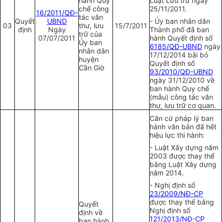
hành Quy
Luật Lưu trữ ngày
chế công
25/11/2011.
16/2011/QĐ-
tác văn
Quyết
UBND
- Ủy ban nhân dân
03
thư, lưu
15/7/2011
định
Ngày
Thành phố đã ban
trữ của
07/07/2011
hành Quyết định số
Ủy ban
6185/QĐ-UBND
ngày
nhân dân
17/12/2014 bãi bỏ
huyện
Quyết định số
Cần Giờ
93/2010/QĐ-UBND
ngày 31/12/2010 về
ban hành Quy chế
(mẫu) công tác văn
thư, lưu trữ cơ quan.
Căn cứ pháp lý ban
hành văn bản đã hết
hiệu lực thi hành:
- Luật Xây dựng năm
2003 được thay thế
bằng Luật Xây dựng
năm 2014.
- Nghị định số
23/2009/NĐ-CP
được thay thế bằng
Quyết
Nghị định số
định về
121/2013/NĐ-CP
ban hành