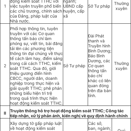
động kiểm soát TTHC với
ngành;
Thường
1
việc tuyên truyền phổ biến
UBND cấp
Sở Tư pháp
xuyên
các chủ trương, chính sách
huyện, cấp
của Đảng, pháp luật của
xã
Nhà nước.
Phối hợp thông tin, tuyên
truyền với các Cơ quan
Đài Phát
thông tấn báo chí làm
thanh và
phóng sự, viết tin, bài đăng
Truyền hình
tải lên các phương tiện
Bình Dương;
thôn
g
tin đại chúng về thực
Báo Bình
tế cách làm hay, điểm sáng
Dương, các
trong cải cách TTHC, kiểm
Thường
2
Sở Tư pháp
Cơ quan
soát TTHC. Qua đó, giới
xuyên
thông tấn
thiệu gương điển hình
báo chí
CBCC, người dân, doanh
khác có liên
nghiệp trong thực hiện và
quan đóng
giải quyết TTHC; phê phán
trên địa bàn
những biểu hiện trì trệ
tỉnh.
trong quá trình thực hiện
hoạt động kiểm soát TTHC.
Truyền thông hỗ trợ hoạt động kiểm soát TTHC; Công tác
II
tiếp nhận, xử lý phản ánh, kiến nghị về quy định hành chính
Xây dựng tờ gấp pháp luật
Các sở,
về hoạt động kiểm soát
ban, ngành;
Quý