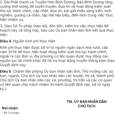
2. Đài Phát thanh và Truyền hình Bình Dương; Báo Bình Dương tăng
cường thời lượng để tuyên truyền, đưa tin về hoạt động kiểm soát
thủ tục hành chính, cập nhật, đưa tin, bài giới thiệu sáng kiến, kinh
nghiệm, gương cá nhân, tập thể tiêu biểu, điển hình trong việc thực
hiện nhiệm vụ.
3. Giao Sở Tư pháp theo dõi, đôn đốc, kiểm tra việc thực hiện Kế
hoạch này và
tổng hợp
, báo cáo
Ủy ban
nhân dân tỉnh kết quả thực
hiện.
Điều 4.
Nguồn kinh phí thực hiện
Kinh phí thực hiện được bố trí từ nguồn ngân sách nhà nước cấp
năm 2016 để thực hiện hoạt động kiểm soát thủ tục hành chính,
ngoài ra các đơn vị, địa phương có liên quan được huy động các
nguồn lực tài chính khác để hỗ trợ hoạt động truyền thông kèm theo
Quyết định này.
Điều 5.
Chánh Văn phòng
Ủy ban
nhân dân tỉnh, Thủ trưởng các sở,
ban, ngành, Chủ tịch
Ủy ban
nhân dân các huyện, thị xã, thành phố,
Chủ tịch
Ủy ban
nhân dân các xã, phường, thị trấn và các cơ quan
có liên quan chịu trách nhiệm thi hành Quyết định này, kể từ ngày
ký.
/.
TM. ỦY BAN NHÂN DÂN
CHỦ TỊCH
Nơi nhận:
- Bộ Tư pháp;