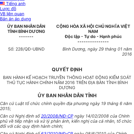
Tiếng anh
Lược đồ
VB liên quan
Bản án áp dụng
ỦY BAN NHÂN DÂN
CỘNG HÒA XÃ HỘI CHỦ NGHĨA VIỆT
TỈNH BÌNH DƯƠNG
NAM
-------
Độc lập - Tự do - Hạnh phúc
---------------
Số:
228
/QĐ-UBND
Bình Dương, ngày
29
tháng
01
năm
2016
QUYẾT ĐỊNH
BAN HÀNH KẾ HOẠCH TRUYỀN THÔNG HOẠT ĐỘNG KIỂM SOÁT
THỦ TỤC HÀNH CHÍNH NĂM 2016 TRÊN ĐỊA BÀN TỈNH BÌNH
DƯƠNG
ỦY BAN NHÂN DÂN TỈNH
Căn cứ Luật tổ chức chính quyền địa phương ngày 19 tháng 6 năm
2015;
Căn cứ Nghị định số
20/2008/NĐ-CP
ngày 14/02/2008 của Chính
phủ về tiếp nhận và xử lý phản ánh, kiến nghị của cá nhân, tổ chức
đối với các quy định hành chính;
Căn cứ Nghị định số
63/2010/NĐ-CP
ngày 08/6/2010 của Chính