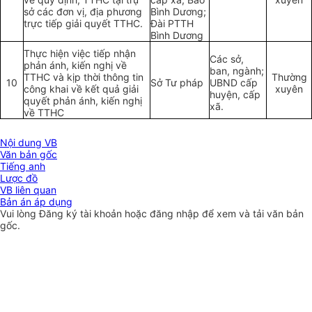
sở các đơn vị, địa phương
Bình Dương;
trực tiếp giải quyết TTHC.
Đài PTTH
Bình Dương
Thực hiện việc tiếp nhận
Các sở,
phản ánh, kiến nghị về
ban, ngành;
TTHC và kịp thời thông tin
Thường
10
Sở Tư pháp
UBND cấp
công khai về kết quả giải
xuyên
huyện, cấp
quyết phản ánh, kiến nghị
xã.
về TTHC
Nội dung VB
Văn bản gốc
Tiếng anh
Lược đồ
VB liên quan
Bản án áp dụng
Vui lòng
Đăng ký
tài khoản hoặc
đăng nhập
để xem và tải văn bản
gốc.