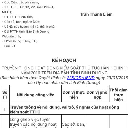
- Cục Công tác phía nam;
- TT TU, TT.HĐND, VP Đoàn ĐBQH,
MTTQ;
Trần Thanh Liêm
- CT, PCT.UBND tỉnh;
- Các sở, ban, ngành (20);
- UBND các huyện, thị xã, thành phố;
- Đài PTTH tỉnh, Báo Bình Dương,
Website tỉnh;
- LĐVP (N
,
V), Thùy, TH;
- Lưu: VT.
KẾ HOẠCH
TRUYỀN THÔNG HOẠT ĐỘNG KIỂM SOÁT THỦ TỤC HÀNH CHÍNH
NĂM 2016 TRÊN ĐỊA BÀN TỈNH BÌNH DƯƠNG
(Ban hành kèm theo Quyết định số:
228/QĐ-UBND
ngày 29/01/2016
của Ủy ban nhân dân tỉnh Bình Dương)
Thời gian
S
ố
Đơn
v
ị
thực
Đơn
v
ị phối
Nội dung công việc
thực
TT
hiện
hợp
hiện
Truy
ề
n thông
về
nội dung, vai trò, ý nghĩa của hoạ
t
động
I
kiểm soát TTHC
Lồng ghép việc tuyên
truyền các nội dung hoạt
Các sở, ban,