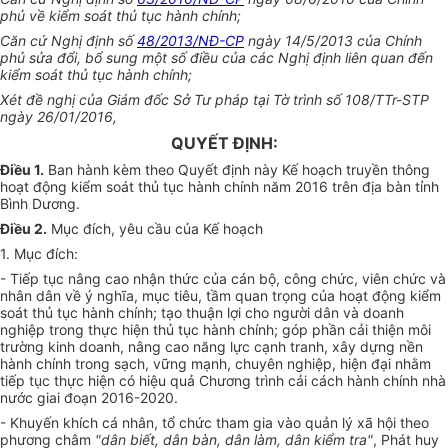
phủ về kiểm soát thủ tục hành chính;
Căn cứ Nghị định số
48/2013/NĐ-CP
ngày 14/5/2013 của Chính
phủ sửa đổi, bổ sung một số điều của các Nghị định liên quan đến
kiểm soát thủ tục hành chính;
Xét đề nghị của Giám đốc Sở Tư pháp tại Tờ trình số 108/TTr-STP
ngày 26/01/2016,
QUYẾT ĐỊNH:
Điều 1.
Ban hành kèm theo Quyết định này
Kế hoạch
truyền thông
hoạt động kiểm soát thủ tục hành chính năm 2016 trên địa bàn tỉnh
Bình Dương.
Điều 2.
Mục đích, yêu cầu của K
ế
hoạch
1. Mục đích:
- Tiếp tục nâng cao nhận thức của cán bộ, công chức, viên chức và
nhân dân về ý nghĩa, mục tiêu, tầm quan trọng của hoạt động kiểm
soát thủ tục hành chính; tạo thuận lợi cho người dân và doanh
nghiệp trong thực hiện thủ tục hành chính; góp phần cải thiện môi
trường kinh doanh, nâng cao năng lực cạnh tranh, xây dựng nền
hành chính trong sạch, vững mạnh, chuyên nghiệp, hiện đại nhằm
tiếp tục thực hiện có hiệu quả Chương trình cải cách hành chính nhà
nước giai đoạn 2016-2020.
- Khuyến khích cá nhân, tổ chức tham gia vào quản lý xã hội theo
phương châm
"dân biết, dân bàn, dân làm, dân kiểm tra"
, Phát huy