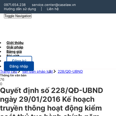
0971.654.238
service.center@caselaw.vn
Hướng dẫn sử dụng
|
Liên hệ
Toggle Navigation
Giới thiệu
Giải pháp
Bảng giá
Bài viết
Đăng ký
Đăng nhập
Trang chủ
Văn bản pháp luật
228/QĐ-UBND
Thông tin văn bản
76
0
Quyết định số 228/QĐ-UBND
ngày 29/01/2016 Kế hoạch
truyền thông hoạt động kiểm