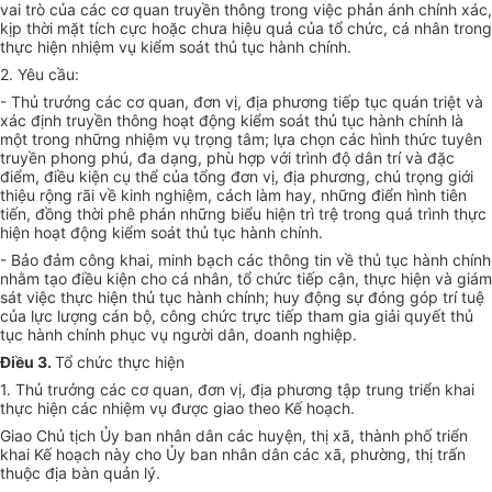
vai trò của các cơ quan truyền thông trong việc phản ánh chính xác,
kịp thời mặt tích cực hoặc chưa hiệu quả của tổ chức, cá nhân trong
thực hiện nhiệm vụ ki
ể
m soát thủ tục hành chính.
2. Yêu cầu:
- Thủ trưởng các cơ quan, đơn vị, địa phương tiếp tục quán triệt và
xác định truyền thông hoạt động kiểm soát thủ tục hành chính là
một trong những nhiệm vụ trọng tâm; lựa chọn các hình thức tuyên
truyền phong phú, đa dạng,
phù hợp
với trình độ dân trí và đặc
điểm, điều kiện cụ thể của t
ổ
ng đơn vị, địa phương, chú trọng giới
thiệu rộng rãi về kinh nghiệm, cách làm hay, những điển hình tiên
tiến, đồng thời phê phán những biểu hiện trì trệ trong quá trình thực
hiện hoạt động kiểm soát thủ tục hành chính.
- Bảo đảm công khai, minh bạch các thông tin về thủ tục hành chính
nhằm tạo điều kiện cho cá nhân, tổ chức tiếp cận, thực hiện và giám
sát việc thực hiện thủ tục hành chính; huy động sự đóng góp trí tuệ
của lực lượng cán bộ, công chức trực tiếp tham gia giải quyết thủ
tục hành chính phục vụ người dân, doanh nghiệp.
Điều 3.
Tổ chức thực hiện
1. Thủ trưởng các cơ quan, đơn vị, địa phương tập trung triển khai
thực hiện các nhiệm vụ được giao theo
Kế hoạch
.
Giao Chủ tịch
Ủy ban
nhân dân các huyện, thị xã, thành phố triển
khai Kế hoạch này cho
Ủy ban
nhân dân các xã, phường, thị trấn
thuộc địa bàn quản lý.