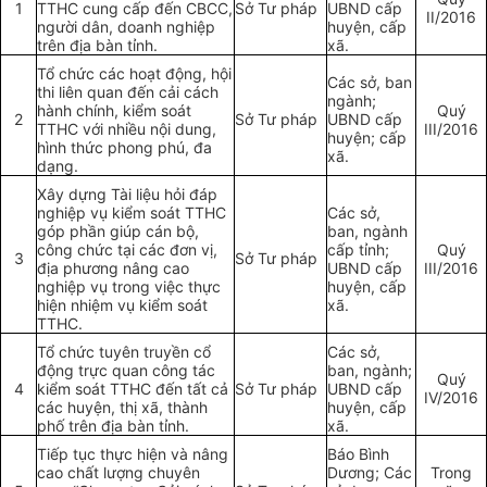
1
TTHC cung cấp đến CBCC,
Sở Tư pháp
UBND cấp
II
/2016
người dân, doanh nghiệp
huyện, cấp
trên đ
ị
a bàn tỉnh.
xã.
Tổ chức các hoạt động, hội
Các sở, ban
thi liên quan đến cải cách
ngành;
hành chính,
kiểm soát
Quý
2
Sở Tư pháp
UBND c
ấ
p
TTHC với nhiều nội dung,
III/2016
huyện; cấp
hình thức phong phú, đa
xã.
dạng.
Xây dựng Tài liệu hỏi đáp
nghiệp vụ kiểm soát TTHC
Các sở,
góp phần giúp cán bộ,
ban, ngành
công chức tại các đơn vị,
cấp tỉnh;
Quý
3
Sở Tư pháp
địa phương nâng cao
UBND cấp
III/2016
nghiệp vụ trong việc thực
huyện, cấp
hiện nhiệm vụ kiểm soát
xã.
TTHC.
Tổ chức tuyên truyền cổ
Các sở,
động trực quan công tác
ban, ngành;
Quý
4
kiểm soát TTHC đến tất cả
Sở Tư pháp
UBND cấp
IV/2016
các huyện, thị xã, thành
huyện, cấp
phố trên đ
ị
a bàn tỉnh.
xã.
Tiếp tục thực hiện và nâng
Báo Bình
cao chất lượng chuyên
Dương; Các
Trong