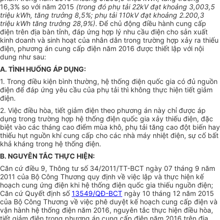
16,3% so với năm 2015
(trong đó phụ tả
i
22kV đạt khoảng 3,003,5
t
ri
ệu kW
h
, tăng
t
rưởng 8,5%; phụ tải
110
kV đạt khoảng 2.200,3
t
r
iệu kWh tăng
t
rưởng 28,9%)
. Để chủ động điều hành cung cấp
điện trên địa bàn tỉnh, đáp ứng h
ợ
p lý nhu cầu điện cho sản xuất
kinh doanh và sinh hoạt của nhân dân trong trường h
ợ
p xảy ra thiếu
điện, phương án cung cấp điện năm 2016 được thi
ế
t lập với nội
dung như sau
:
A. TÌNH HUỐNG ÁP DỤNG:
1. Trong điều kiện bình thường, hệ thống điện quốc gia có đủ nguồn
điện để đáp ứng yêu cầu của phụ tải thì không thực hiện tiết giảm
điện.
2. Việc điều hòa, tiết giảm điện theo phương án này chỉ được áp
dụng trong trường hợp hệ thống điện quốc gia xảy thiếu điện, đặc
biệt vào các tháng cao điểm mùa khô, phụ tải tăng cao đột biến hay
thiếu hụt nguồn khí cung cấp cho các nhà máy nhiệt điện, sự cố bất
khả kháng trong hệ thống điện.
B. NGUYÊN TẮC THỰC HIỆN:
Căn cứ điều 9, Thông tư số 34/201
1
/TT-BCT ngày 07 tháng 9 năm
2011 của Bộ Công Thương quy định về việc lập và thực hiện kế
hoạch cung ứng điện khi hệ thống điện quốc gia thiếu nguồn điện;
Căn cứ Quyết định số
13549/QĐ-BCT
ngày 10 tháng 12 năm 2015
của Bộ Công Thương về việc phê duyệt kế hoạch cung cấp điện và
vận hành hệ thống điện năm 2016, nguyên tắc thực hiện điều hòa,
tiết giảm điện trong phương án cung cấp điện năm 2016 trên địa