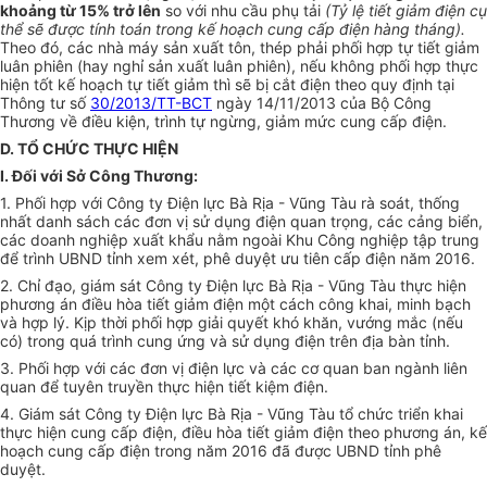
khoảng từ 15% tr
ở
lên
so với nhu cầu phụ tải
(Tỷ lệ tiết giảm điện cụ
thể sẽ được tính toán trong kế hoạch cung cấp điện hàng tháng).
Theo đó, các nhà máy sản xuất tôn, thép phải phối hợp tự tiết giảm
luân phiên (hay nghỉ sản xuất luân phiên), nếu không phối hợp thực
hiện tốt kế hoạch tự tiết giảm th
ì
sẽ bị cắt điện theo quy định tại
Thông tư số
30/2013/TT-BCT
ngày 14/11/2013 của Bộ Công
Thương về điều kiện, trình tự ngừng, giảm mức cung cấp điện.
D. TỔ CHỨC THỰC HIỆN
I. Đối với Sở Công Thương:
1. Phối h
ợ
p với Công ty Điện lực Bà Rịa - Vũng Tàu rà soát, thống
nhất danh sách các đơn vị sử dụng điện quan trọng, các cảng bi
ể
n,
các doanh nghiệp xuất khẩu nằm ngoài Khu Công nghiệp tập trung
để trình UBN
D
tỉnh xem xét, phê duyệt ưu ti
ê
n cấp điện năm 2016.
2. Chỉ đạo, giám sát Công ty Điện lực Bà Rịa - Vũng Tàu thực hiện
phương án điều hòa tiết giảm điện một cách công khai, minh bạch
và hợp lý. Kịp thời phối hợp giải quyết khó khăn, vướng mắc (nếu
có) trong quá trình cung
ứ
ng và sử
d
ụng điện trên địa bàn tỉnh.
3. Phối hợp với các đơn vị điện lực và các cơ quan ban ngành liên
quan để tuyên truyền thực hiện tiết kiệm điện.
4. Giám sát Công ty Điện lực Bà Rịa
-
Vũng Tàu tổ chức triển khai
thực hiện cung cấp điện, điều hòa tiết giảm điện theo phương án, kế
hoạch cung cấp điện trong năm 2016 đã được
U
BND tỉnh phê
duyệt.