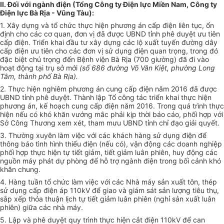
II. Đối với ngành điện (Tổng Công ty Điện lực Miền Nam, Công ty
Điện lực Bà Rịa - Vũng Tàu):
1. Xây dựng và tổ chức thực hiện phương án cấp điện liên tục, ổn
định cho các cơ quan, đơn vị đã được UBND tỉnh phê duyệt ưu tiên
cấp điện. Triển khai đầu tư xây dựng các lộ xuất tuyến đường dây
cấp điện ưu tiên cho các đ
ơn
vị sử dụng điện quan trọng, trong đó
đặc biệt chú trọng đến Bệnh viện Bà R
ị
a (700 giường) đã đi vào
hoạt động tại trụ sở mới
(số 686 đường V
õ
V
ă
n Kiệt, phường Long
Tâm, thành phố Bà Rịa).
2. Thực hiện nghiêm phương án cung cấp điện năm 2016 đã được
UBND tỉnh phê duyệt. Thành lập T
ổ
công tác triển khai thực hiện
phương án, kế hoạch cung cấp điện năm 2016. Trong quá trì
n
h thực
hiện nếu có khó khăn vướng mắc phải kịp thời báo cáo, phối hợp với
Sở Công Thư
ơn
g xem xét, tham mưu
U
BND tỉnh chỉ đạo giải quyết
.
3. Thường xuy
ê
n làm việc v
ớ
i các khách hàng sử dụng điện để
thông báo tình hình thiếu điện (nếu có), vận động các doanh nghiệp
phối h
ợ
p thực hiện tự tiết giảm, tiết giảm luân phiên, huy động các
nguồn máy phát dự phòng để hỗ trợ ngành điện trong bối cảnh khó
khăn chung.
4. Hàng tuần tổ chức làm việc với các Nhà máy sản xuất tôn, thép
sử dụng cấp điện áp
110
kV để giao và giám sát sản lượng tiêu thụ,
sắp xếp thỏa thuận lịch tự tiết giảm
l
uân phiên (nghỉ sản xuất luân
phiên) giữa các nhà máy.
5. Lập và phê duyệt quy trình thực hiện cắt điện 1
10
kV để can