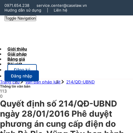
0971.654.238
service.center@caselaw.vn
Hướng dẫn sử dụng
|
Liên hệ
Toggle Navigation
Giới thiệu
Giải pháp
Bảng giá
Bài viết
Đăng ký
Đăng nhập
Trang chủ
Văn bản pháp luật
214/QĐ-UBND
Thông tin văn bản
113
0
Quyết định số 214/QĐ-UBND
ngày 28/01/2016 Phê duyệt
phương án cung cấp điện do