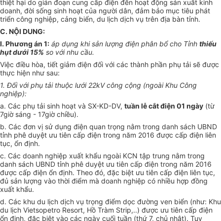
thiệt hại do gián đoạn cung cấp điện đến hoạt động sản xuất kinh
doanh, đời sống sinh hoạt của người dân, đảm bảo mục tiêu phát
triển công nghiệp, cảng biển, du lịch dịch vụ trên địa bàn tỉnh.
C. NỘI DUNG:
I. Phương án 1:
áp dụng khi sản
l
ượng điện phân bổ cho Tỉnh
thiếu
hụt dưới 15%
so với nhu cầu.
Việc điều hòa, tiết giảm điện đối với các thành phần phụ tải sẽ được
thực hiện như sau:
1. Đối với phụ tải thuộc lưới 22kV c
ô
ng cộng (ngoài Khu Công
nghiệp):
a. Các phụ tải sinh hoạt và SX-KD-DV,
tuần lễ cắt điện 01 ngày
(từ
7giờ sáng - 17giờ chiều).
b. Các đơn vị sử dụng điện quan trọng nằm trong danh sách
U
BND
tỉnh phê duyệt ưu tiên cấp điện trong năm 2016 được cấp điện liên
tục, ổn định.
c. Các doanh nghiệp xuất khẩu ngoài KCN tập trung nằm trong
danh sách
U
BND tỉnh phê duyệt
ư
u tiên cấp điện trong năm 2016
được cấp điện ổn định. Theo đó, đặc biệt ưu tiên cấp điện liên tục,
đủ sản lượng vào thời điểm mà doanh nghiệp có nhiều hợp đồng
xuất khẩu.
d. Các kh
u
du lịch
d
ịch vụ trọng điểm dọc đường ven biển (như: Khu
du lịch Vietsopetro Resort, Hồ Tràm Strip,..) được ưu tiên cấp điện
ổn định, đặc biệt vào các ngày cuối tuần (thứ 7, chủ nhật). Tuy