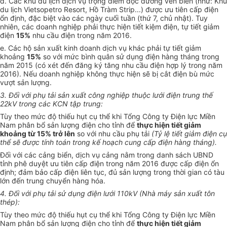
d. Các khu du lịch dịch vụ trọng điểm dọc đường ven biển (như: Khu
du lịch Vietsopetro Resort, Hồ Tràm Strip...) được ưu tiên cấp điện
ổ
n định, đặc biệt vào các ngày cuối tuần (thứ 7, chủ nhật). Tuy
nhiên, các doanh nghiệp phải thực hiện tiết kiệm điện, tự tiết giảm
điện
15%
nhu cầu điện trong năm 2016.
e. Các hộ sản xuất kinh doanh dịch vụ khác phải tự tiết giảm
khoảng
15%
so với mức bình quân sử dụng điện hàng tháng trong
năm 2015 (có xét đến đăng ký tăng nhu cầu điện hợp lý trong năm
2016). N
ế
u doanh nghiệp không thực hiện sẽ bị cắt điện bù mức
vượt sản l
ượn
g.
3. Đ
ố
i với phụ tải sản xuất công nghiệp thuộc
l
ướ
i
đ
i
ện t
r
ung th
ế
22kV trong các KCN tập trung:
Tùy theo mức độ thiếu hụt cụ thể khi Tổng Công ty Điện lực Miền
Nam phân bổ sản lượng điện cho tỉnh để
thực hiện tiết giảm
khoảng từ 15% trở lên
so với nhu cầu phụ tải
(Tỷ
l
ệ tiết giảm điện cụ
thể sẽ được t
í
nh toán t
r
ong kế hoạch cung cấp điện hàng tháng).
Đối với các cảng biển, dịch vụ cảng nằm trong danh sách
U
BND
tỉnh phê duyệt ưu tiên cấp điện trong năm 2016 được cấp điện ổn
định; đảm bảo cấp điện liên tục, đủ sản lượng trong thời gian có tàu
lớn đến trung chuyển hàng hóa.
4. Đối với phụ tải sử dụng điện lưới
110
kV (Nhà máy sản xuất tôn
thép):
Tùy theo mức độ thiếu hụt cụ thể khi Tổng Công ty Điện lực Miền
Nam phân bổ sản lượng điện cho tỉnh để
thực hiện tiết giảm