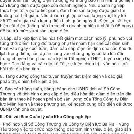
quyết toán sản lượng điện sử dụng và thông báo tình hình thực hiện
sản lư
ợ
ng điện được giao của doanh nghiệp. N
ế
u doanh nghiệp
thực hiện tốt việc tự tiết giảm, đảm bảo sản lượng được giao thì
không cắt tiết giảm. N
ế
u doanh nghiệp có sản lượng vượt lũy kế
>50% mức giao sản lượng điện bình quân ngày th
ì
Điện lực sẽ thực
hiện cắt điện (thông báo trước cho doanh nghiệp ít nhất là 05 ngày)
để bù trừ mức vượt sản lượng điện.
7. Lập, sắp xếp lịch điều hòa tiết giảm một cách hợp lý, phù hợp với
từng thời điểm, từng đối tượng phụ tải nhằm hạn chế cắt điện sinh
hoạt vào ngày cuối tuần, đảm bảo cấp điện ổn định cho các Khu du
l
ịch trọng điểm, các dự án cảng vào những ngày có tàu
l
ớn đến
trung chuyển hàng hóa, các kỳ thi Tốt nghiệp THPT, tuyển sinh Đại
học - Cao đẳng và các dịp Lễ T
ế
t, sự kiện chính trị - văn hóa - xã
hội trên địa bàn tỉnh.
8. Tăng cường công tác tuyên truyền tiết kiệm điện và các giải
pháp thực hiện tiết kiệm điện.
9. Báo cáo hàng tuần, hàng tháng cho UBND tỉnh và Sở Công
Thư
ơ
ng về tình hình cung cấp điện, điều hòa tiết giảm điện trên địa
bàn tỉnh theo kế hoạch phân bổ sản lượng của Tổng Công ty Điện
lực Miền N
a
m và theo phương án, kế hoạch cung cấp điện đã được
UBND tỉnh phê duyệt.
III. Đối với Ban Quản lý các Khu Công nghiệp:
- Phối hợp với Sở Công Thương và Công ty Điện lực Bà Rịa - Vũng
Tàu trong việc tổ chức họp thông báo tình hình thiếu điện, giao sản