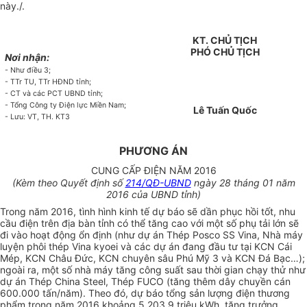
này./.
KT.
CHỦ TỊCH
PHÓ
CHỦ TỊCH
Nơi nhận:
- Như điều 3;
- TTr T
U
, TTr HĐND tỉnh;
- CT và các PCT UBND tỉnh;
- Tổng Công ty Điện lực Miền Nam;
Lê Tuấn Quốc
- Lưu
:
VT,
TH. KT3
PHƯƠNG ÁN
CUNG CẤP ĐIỆN NĂM 2016
(Kèm theo Quyết định số
214/QĐ-UBND
ngày 28 tháng 01 năm
2016 của UBND tỉnh)
Trong năm 2016, tình hình kinh tế dự báo sẽ dần phục hồi tốt, nhu
cầu điện trên địa bàn tỉnh có th
ể
tăng cao với một số phụ tải lớn sẽ
đi vào hoạt động ổn định (như dự án Thép Posco
SS
Vina, Nhà máy
luyện phôi thép Vina kyoei và các
d
ự án đang đầu tư tại KCN Cái
Mép, KCN Châu Đức, KCN chuyên sâu Phú Mỹ 3 và KCN Đá Bạc…
);
ngoài ra, một số nhà máy tăng công suất sau thời gian chạy thử như
dự án Thép China Steel, Thép FUCO (tăng thêm dây chuyền cán
600.000 tấn/năm). Theo đó, dự báo tổng sản lượng điện thương
phẩm trong năm 2016 khoảng 5.203,9 triệu kWh, tăng trưởng