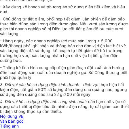
- Xây
d
ựng kế hoạch và phương án sử dụng điện tiết kiệm và hiệu
quả.
- Chủ động tự ti
ế
t giảm, phối h
ợ
p tiết giảm luân phiên để đảm bảo
thực hiện đúng sản lượng điện được giao. N
ế
u vượt sản lượng được
giao thì doanh nghiệp sẽ bị Điện lực cắt tiết giảm để bù mức vượt
sản lượng.
-
Hàng ngày, các doanh nghiệp (có mức sản lượng > 5.000
k
Wh
/tháng) phải ghi nhận và thông báo cho đơn vị điện lực biết về
sản lượng điện đã sử dụng, kế hoạch tự tiết giảm để bù trừ trong
trường hợp vượt sản lượng nhằm hạn chế việc bị tiết giảm điện
cưỡng bức.
- Thống kê tình hình cung cấp điện gián đoạn đột xuất ảnh hưởng
đế
n
hoạt động sản xuất của doanh nghiệp gửi Sở Công thương biết
phối hợp quản lý.
3. Đ
ố
i với các hộ sử dụng điện kinh doanh - dịch vụ:
thực hiện tiết
kiệm điện, cắt giảm 50% số lượng đèn dùng cho quảng cáo, ngưng
sử dụng đèn quảng cáo sau 22 giờ 00 mỗi ngày.
4. Đối với hộ sử dụng điện ánh sáng s
i
nh hoạt:
cần hạn chế việc sử
dụng các thiết bị điện tiêu tốn nhiều điện năng, tự cắt giảm các thiết
bị điện không thực sự cần thiết./.
Nội dung VB
Văn bản gốc
Tiếng anh