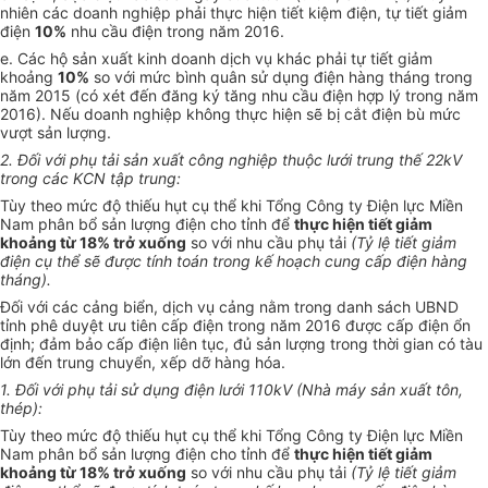
nhiên các doanh nghiệp phải thực hiện tiết kiệm điện, tự tiết giảm
điện
10%
nhu cầu điện trong năm 2016.
e. Các hộ sản xuất kinh doanh dịch vụ khác phải tự tiết giảm
khoảng
10%
so với mức bình quân sử dụng điện hàng tháng trong
năm 2015 (có xét đến đăng ký tăng nhu cầu điện hợp lý trong năm
2016). N
ế
u doanh nghiệp không thực hiện sẽ bị cắt điện bù mức
vượt sản lượng.
2. Đối với phụ tải sản xuất công nghiệp thuộc
l
ưới
tr
ung thế 22kV
t
r
ong các KCN tập trung:
Tùy theo mức độ thiếu hụt cụ thể khi Tổng Công ty Điện lực Miền
Nam phân bổ sản lượng điện cho tỉnh để
thực hiện tiết giảm
khoảng từ 18% trở xuống
so với nhu cầu phụ tải
(Tỷ
l
ệ tiết giảm
điện cụ th
ể
sẽ được tính toán trong kế hoạch cung cấp điện hàng
tháng).
Đối với các cảng biển, dịch vụ cảng nằm trong
d
anh sách
U
BND
tỉnh ph
ê
duyệt ưu tiên cấp điện trong năm 2016 được cấp điện ổn
định; đảm bảo cấp điện liên tục, đủ sản lượng trong thời gian có tàu
lớn đến trung chuyển, xếp dỡ hàng hóa.
1. Đối với phụ tải sử dụng điện lưới
110
kV (Nhà máy sản xuất tôn,
thép):
Tùy theo mức độ thiếu hụt cụ thể khi Tổng Công ty Điện lực Miền
Nam phân bổ sản lượng điện cho tỉnh để
thực hiện tiết giảm
khoảng từ 18% trở xuống
so với nhu cầu phụ tải
(Tỷ lệ t
i
ết giảm