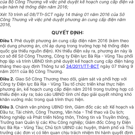
của Bộ Công Thương về việc phê duyệt kế hoạch cung cấp điện và
vận hành hệ thống điện năm 2016;
Xét T
ờ
trình số 08/TTr-SCT ngày 14 tháng 01 năm 2016 của Sở
Công Thương về việc phê duyệt phư
ơ
ng án cung cấp điện năm
2016,
QUYẾT ĐỊNH:
Điều 1.
Phê duyệt phương án cung cấp điện năm 2016 (kèm theo
nội dung phương án, chỉ áp dụng trong trường hợp hệ thống điện
quốc gia thiếu nguồn điện). Khi thiếu điện xảy ra, phương án này là
cơ sở để Sở Công Thương, Công ty Điện lực Bà Rịa - Vũng Tàu phối
hợp lập và trình UBND tỉnh phê duyệt kế hoạch cung cấp điện hàng
tháng theo quy định Thông tư số
34/2011/TT-BCT
ngày 07 tháng 9
năm 2011 của Bộ Công Thương.
Điều 2.
Giao Sở Công Thương theo dõi, giám sát và phối hợp với
Công ty Điện lực Bà Rịa - Vũng Tàu tổ chức triển khai thực hiện
phương án, kế hoạch cung cấp điện năm 2016 trong trường hợp có
thiếu điện xảy ra; báo cáo UBND tỉnh chỉ đạo giải quyết những khó
khăn vướng mắc trong quá trình thực hiện.
Điều 3.
Chánh văn phòng UBND tỉnh, Giám đốc các sở: Kế hoạch và
Đầu tư, Tài chính, Công Thương, Văn hóa - Thể thao và Du lịch;
Nông nghiệp và Phát triển Nông thôn, Thông tin và Truyền thông,
Trưởng ban Quản lý các Khu Công nghiệp; Giám đốc Công ty Điện
lực Bà Rịa - Vũng Tàu; Chủ tịch UBND các huyện, thành phố và Thủ
trưởng các đơn vị có liên quan chịu trách nhiệm thi hành quyết định