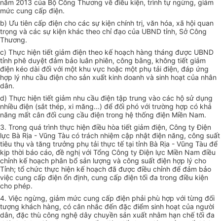
năm 2013 của Bộ Công Thương về điều kiện, trình tự ngừng, giảm
mức cung cấp điện.
b) Ưu tiên cấp điện cho các sự kiện chính trị, văn hóa, xã hội quan
trọng và các sự kiện khác theo chỉ đạo của UBND tỉnh, Sở Công
Thương.
c) Thực hiện tiết giảm điện theo k
ế
hoạch hàng tháng được
U
BND
tỉnh phê duyệt đảm bảo luân phiên, công bằng, không tiết giảm
điện kéo dài đối với một khu vực hoặc một phụ tải điện, đáp ứng
hợp lý nhu cầu đ
i
ện cho sản xuất kinh doanh và sinh hoạt của nhân
dân.
d) Thực hiện tiết giảm nhu cầu điện tập trung vào các hộ sử dụng
nhiều điện (sắt thép, xi măng...) để đối phó với trường hợp có khả
năng mất cân đối cung cầu điện trong hệ thống điện Miền Nam
.
3. Trong quá trì
n
h thực hiện điều hòa tiết giảm điện, Công ty Điện
lực Bà Rịa - Vũng Tàu có trách nhiệm cập nhật điện năng, công suất
tiêu thụ và tăng trưởng phụ tải thực tế tại tỉnh Bà Rịa - Vũng Tàu để
kịp thời báo cáo, đề nghị với Tổng Công ty Điện lực Miền Nam điều
chỉ
nh
kế hoạch phân bổ sản lượng và công suất điện hợp lý cho
Tỉnh; tổ chức thực hiện kế hoạch đã được điều chỉnh để đảm bảo
việc cung cấp điện ổn định, cung cấp điện tối đa trong điều kiện
cho phép.
4. Việc ngừng, giảm mức cung cấp điện phải phù hợp với từng đối
tượng khách hàng, có cân nhắc đến đặc điểm sinh hoạt của người
dân, đặc th
ù
công nghệ
d
ây chuyền sản xuất nhằm hạn chế tối đa