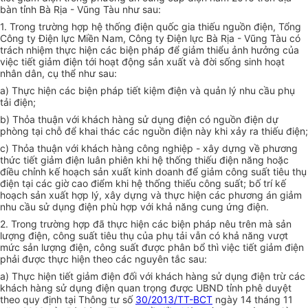
bàn tỉnh Bà Rịa - Vũng Tàu như sau:
1. Trong trường hợp hệ thống điện quốc gia thiếu nguồn điện, Tổng
Công ty Điện lực Miền Nam, Công ty Điện lực Bà R
ị
a
-
Vũng Tàu có
trách nhiệm thực hiện các biện pháp để giảm thiểu ảnh hưởng của
việc tiết giảm điện tới hoạt động sản xuất và đời sống sinh hoạt
nhân dân, cụ th
ể
như sau:
a) Thực hiện các biện pháp tiết kiệm điện và quản lý nhu cầu phụ
tải điện;
b) Thỏa thuận với khách hàng sử dụng điện có nguồn điện dự
phòng tại chỗ để khai thác các nguồn điện này khi xảy ra thiếu điện;
c) Thỏa thuận với khách hàng công nghiệp - xây dựng về phương
thức tiết giảm điện luân phiên khi hệ thống thiếu điện năng hoặc
điều chỉnh kế hoạch sản xuất kinh doanh đ
ể
giảm công suất tiêu thụ
điện tại các giờ cao điểm khi hệ thống thiếu công suất; bố trí kế
hoạch sản xuất hợp lý, xây dựng và thực hiện các phương án giảm
nhu cầu sử dụng điện phù hợp với khả năng cung
ứ
ng điện.
2. Trong trường h
ợ
p đã thực hiện các biện pháp nêu trên mà sản
lượng điện, công suất tiêu thụ của phụ tải vẫn có khả năng vượt
mức sản lượng điện, công suất được phân bổ thì việc tiết giảm điện
phải được thực hiện theo các nguyên tắc sau:
a) Thực hiện tiết giảm điện đối với khách hàng sử dụng điện trừ các
khách hàng sử dụng điện quan trọng được
U
BND tỉnh phê duyệt
theo quy định tại Thông tư số
30/2013/TT-BCT
ngày 14 tháng 11