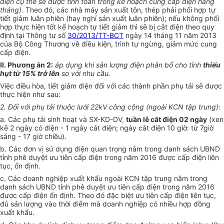
điện cụ thể sẽ được t
í
nh toán trong k
ế
hoạch cung cấp điện hàng
tháng)
. Theo đó, các nhà máy sản xuất tôn, thép phải phối h
ợ
p tự
tiết giảm luân phiên (hay nghỉ sản xuất luân phiên); nếu không phối
hợp thực hiện tốt kế hoạch tự tiết giảm thì sẽ bị cắt điện theo quy
định tại Thông tư số
30/2013/TT-BCT
ngày 14 tháng 11 năm 2013
của Bộ Công Thương về điều kiện, trình tự ngừng, giảm mức cung
cấp điện.
II. Phương án 2:
áp dụng kh
i
sản lượ
n
g đ
i
ện phân b
ổ
cho tỉnh
thi
ế
u
hụt từ 15% trở lên
so với nhu cầu.
Việc điều hòa, tiết giảm điện đối với các thành phần phụ tải sẽ được
thực hiện như sau:
2. Đối với phụ tải thuộc
l
ưới 22kV công cộng (ngoài KCN tập trung):
a. Các phụ tải sinh hoạt và SX-KD-DV,
tuần lễ cắt điện 02 ngày
(xen
kẽ 2 ngày có điện
-
1 ngày cắt điện; ngày cắt điện 10 giờ: từ 7giờ
sáng - 17 giờ chiều).
b. Các đơn vị sử dụng điện quan trọng nằm trong danh sách UBND
tỉnh phê duyệt ưu tiên cấp điện trong năm 2016 được cấp điện liên
tục,
ổ
n định.
c. Các doanh nghiệp xuất khẩu ngoài KCN tập trung nằm trong
danh sách
U
BND tỉnh phê duyệt ưu tiên cấp điện trong năm 2016
được cấp điện ổn định. Theo đó đặc biệt ưu tiên cấp điện liên tục,
đủ sản lượng vào thời điểm mà doanh nghiệp có nhiều hợp đồng
xuất kh
ẩ
u.