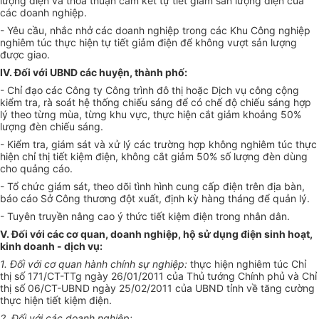
lượng điện và thỏa thuận cam kết tự tiết giảm sản lượng điện của
các doanh nghiệp.
- Yêu cầu, nhắc nhở các doanh nghiệp trong các Khu Công nghiệp
nghiêm túc thực hiện tự tiết giảm điện để không vượt sản lượng
được giao.
IV. Đối với UBND các huyện, thành phố:
- Chỉ đạo các Công ty Công trình đô thị hoặc Dịch vụ công cộng
kiểm tra, rà soát hệ thống chiếu sáng để có chế độ chiếu sáng hợp
lý theo từng mùa, từng khu vực, thực hiện cắt giảm khoảng 50%
lượng đèn chiếu sáng.
- Kiểm tra, giám sát và xử lý các trường hợp không nghiêm túc thực
hiện chỉ thị tiết kiệm điện, không cắt giảm 50% số lượng đèn dùng
cho quảng cáo.
- Tổ chức giám sát, theo dõi tình hình cung cấp điện trên địa bàn,
báo cáo Sở Công thương đột xuất, định kỳ hàng tháng để quản lý.
- Tuyên truyền nâng cao ý thức tiết kiệm điện trong nhân dân.
V. Đối với các cơ quan, doanh nghiệp, hộ sử dụng điện sinh hoạt,
kinh doanh - dịch vụ:
1. Đối với cơ quan hành chính sự nghiệp:
thực hiện nghiêm túc Chỉ
thị số 171/CT-TTg ngày 26/01/2011 của Thủ tướng Chính phủ và Chỉ
thị số 06/CT-
U
BND ngày 25/02/2011 của
U
BND tỉnh về tăng cường
thực hiện tiết kiệm điện.
2. Đ
ố
i với các doanh nghiệp: