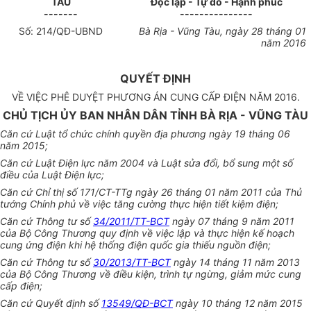
TÀU
Độc lập - Tự do - Hạnh phúc
-------
---------------
Số:
214
/QĐ-UBND
Bà Rịa - Vũng Tàu
, ngày
28
tháng
01
năm 201
6
QUYẾT ĐỊNH
VỀ VIỆC PHÊ DUYỆT PHƯƠNG ÁN CUNG CẤP ĐIỆN NĂM 2016.
CHỦ T
Ị
CH ỦY BAN NHÂN DÂN TỈNH BÀ R
Ị
A - VŨNG TÀU
Căn cứ Luật t
ổ
chức chính quyền địa phương ngày 19 tháng 06
năm 2015;
Căn cứ Luật Điện lực năm 2004 và Luật sửa đổi, bổ sung một số
điều của Luật Điện lực;
Căn cứ Chỉ thị số 171/CT-TTg ngày 26 tháng 01 năm 2011 của Thủ
tướng Chính phủ về việc tăng cường thực hiện tiết kiệm điện;
Căn cứ Thông tư số
34/2011/TT-BCT
ngày 07 tháng 9 năm 2011
của Bộ Công Thương quy định về việc lập và thực hiện kế hoạch
cung ứng điện khi hệ thống điện quốc gia thiếu nguồn điện;
Căn cứ Thông tư số
30/2013/TT-BCT
ngày 14 tháng 11 năm 2013
của Bộ Công Thương về điều kiện, trình tự ngừng, giảm mức cung
cấp điện;
Căn cứ Qu
y
ết định số
13549/QĐ-BCT
ngày 10 tháng 12 năm 2015