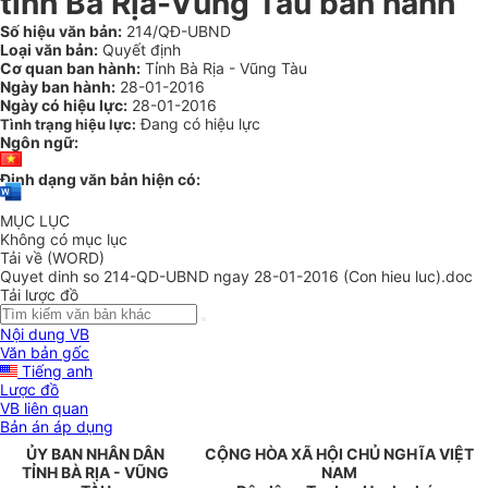
tỉnh Bà Rịa-Vũng Tàu ban hành
Số hiệu văn bản:
214/QĐ-UBND
Loại văn bản:
Quyết định
Cơ quan ban hành:
Tỉnh Bà Rịa - Vũng Tàu
Ngày ban hành:
28-01-2016
Ngày có hiệu lực:
28-01-2016
Đang có hiệu lực
Tình trạng hiệu lực:
Ngôn ngữ:
Định dạng văn bản hiện có:
MỤC LỤC
Không có mục lục
Tải về (WORD)
Quyet dinh so 214-QD-UBND ngay 28-01-2016 (Con hieu luc).doc
Tải lược đồ
Nội dung VB
Văn bản gốc
Tiếng anh
Lược đồ
VB liên quan
Bản án áp dụng
ỦY BAN NHÂN DÂN
CỘNG HÒA XÃ HỘI CHỦ NGHĨA VIỆT
TỈNH
BÀ RỊA - VŨNG
NAM