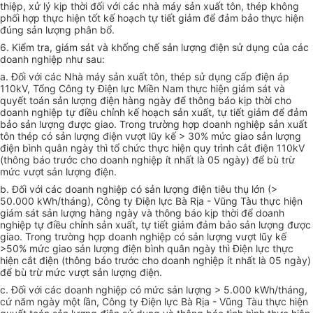
thiệp, xử lý kịp thời đối với các nhà máy sản xuất tôn, thép không
phối h
ợ
p thực hiện tốt kế hoạch tự tiết giảm để đảm bảo thực hiện
đúng sản lư
ợ
ng phân bổ.
6. Kiểm tra, giám sát và khống ch
ế
sản lượng điện sử dụng của các
doanh nghiệp như sau:
a. Đối với các Nhà máy sản xuất tôn, thép sử dụng cấp điện áp
11
0
kV, Tổng Công ty Điện lực Miền Nam thực hiện giám sát và
quyết toán sản lượng điện hàng ngày đ
ể
thông báo kịp thời cho
doanh nghiệp tự điều chỉnh kế hoạch sản xuất, tự tiết giảm để đảm
bảo sản lượng được giao. Trong trường hợp doanh nghiệp sản xuất
tôn thép có sản lượng điện vượt lũy kế > 30% mức giao sản lượng
điện bình quân ngày thì tổ chức thực hiện quy trình cắt điện 1
10
kV
(thông báo trước cho doanh nghiệp ít nhất là 05 ngày) để bù trừ
mức vượt sản
l
ượng điện.
b. Đối với các doanh nghiệp có sản lượng điện tiêu thụ lớn (>
50.00
0
kWh/tháng), Công ty Điện lực Bà Rịa - Vũng Tàu thực hiện
giám sát sản lượng hàng ngày và thông báo kịp thời để doanh
nghiệp tự điều chỉnh sản xuất, tự tiết giảm đảm bảo sản lượng được
giao. Trong trường hợp doanh nghiệp có sản lượng vượt lũy kế
>50% mức giao sản lượng điện bình quân ngày thì Điện lực thực
hiện cắt điện (thông báo trước cho doanh nghiệp ít nhất là 05 ngày)
để bù trừ mức vượt sản lư
ợ
ng điện.
c. Đối với các doan
h
nghiệp có mức sản lượng > 5.000 kWh/tháng,
cứ năm ngày một lần, Công ty Điện lực Bà Rịa - Vũng Tàu thực hiện