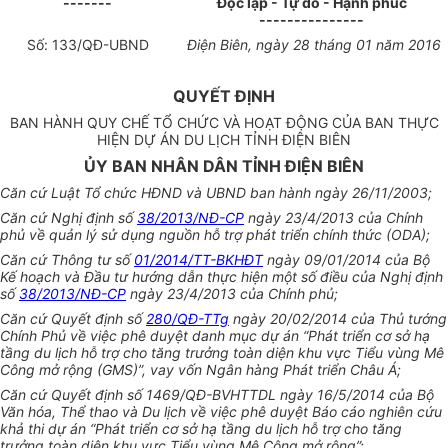
-------
Độc lập - Tự do - Hạnh phúc
---------------
Số:
133
/QĐ-UBND
Điện Biên
, ngày
28
tháng
01
năm 201
6
QUYẾT ĐỊNH
BAN HÀNH QUY CHẾ TỔ CHỨC VÀ HOẠT ĐỘNG CỦA BAN THỰC
HIỆN DỰ ÁN DU LỊCH TỈNH ĐIỆN BIÊN
ỦY BAN NHÂN DÂN TỈNH ĐIỆN BIÊN
Căn cứ Luật Tổ chức HĐND và UBND ban hành ngày 26/11/2003;
Căn cứ Nghị định số
38/2013/NĐ-CP
ngày 23/4/2013 của Chính
phủ về quản lý sử dụng nguồn hỗ trợ phát triển chính thức (ODA);
Căn cứ Thông tư s
ố
01/2014/TT-BKHĐT
ngày 09/01/2014 của Bộ
Kế hoạch và Đầu tư hướng dẫn thực hiện một số đi
ề
u của Nghị định
số
38/2013/NĐ-CP
ngày 23/4/2013 của Chính phủ;
Căn cứ Quyết định số
280/QĐ-TTg
ngày 20/02/2014 của Thủ tướng
Chính Phủ về việc phê duyệt danh mục dự án “Phát triển cơ sở hạ
tầng du lịch hỗ trợ cho tăng trưởng toàn diện khu vực Tiểu vùng Mê
Công mở rộng (GMS)”, vay vốn Ngân hàng Phát triển Châu Á;
Căn cứ Quyết định số 1469/QĐ-BVHTTDL ngày 16/5/2014 của Bộ
Văn hóa, Thể thao và Du lịch về việc phê duyệt Báo cáo nghiên cứu
khả thi dự án “Phát triển cơ sở hạ tầng du lịch hỗ trợ cho tăng
trưởng toàn diện khu vực Tiểu vùng Mê Công mở rộng”;