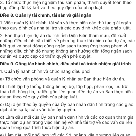
3. Tổ chức thực hiện nghiệm thu sản phẩm, thanh quyết toán theo
h
ợ
p đồng đã ký kết và theo quy định của pháp luật.
Điều 8. Quản lý tài chính, tài sản và giải ngân
1. Việc quản lý tài chính, tài sản và thực hiện các thủ tục giải ngân
theo quy định của nhà tài trợ và các quy định khác của pháp luật.
2. Ban thực hiện dự án du lịch tỉnh Điện Biên tham mưu, đề xuất
những điều chỉnh cần thiết về phương thức tài chính của dự án, các
k
ế
t quả và hoạt động cùng ngân sách tương ứng trong phạm vi
những điều chỉnh đó nhưng không ảnh hưởng đến tổng ngân sách
dự án và được cấp có thẩm quyền phê duyệt.
Điều 9. Công tác hành chính, điều phối và trách nhiệm giải trình
1. Quản lý hành chính và chức năng điều phối
a) Tổ chức văn phòng và quản lý nhân sự Ban thực hiện dự án.
b) Thiết lập hệ thống thông tin nội bộ, tập hợp, phân loại, lưu trữ
toàn bộ thông tin, tư liệu gốc liên quan đến dự án và Ban thực hiện
dự án theo các quy định của pháp luật.
c) Đại diện theo ủy quyền của Ủy ban nhân dân tỉnh trong các giao
dịch dân sự tại các văn bản ủy quyền.
d) Làm đầu mối của Ủy ban nhân dân tỉnh và các cơ quan tham gia
thực hiện dự án trong việc liên hệ với nhà tài trợ về các vấn đề liên
quan trong quá trình thực hiện dự án.
e) Làm đầu mối phối h
ợ
p với các Sở, ngành, địa phương liên quan