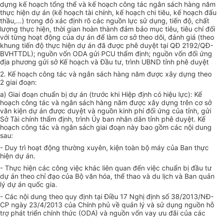
dựng kế hoạch tổng thể và kế hoạch công tác ngân sách hàng năm
thực hiện dự án (kế hoạch tài chính, kế hoạch chi tiêu, kế hoạch đấu
thầu,...) trong đó xác định rõ các nguồn lực sử dụng, tiến độ, chất
lượng thực hiện, thời gian hoàn thành đảm bảo mục tiêu, tiêu chí đối
với từng hoạt động của dự án đ
ể
làm cơ sở theo dõi, đánh giá (theo
khung tiến độ thực hiện dự án đã được phê duyệt tại QĐ 2192/QĐ-
BVHTTDL); nguồn vốn ODA gửi PCU thẩm định; nguồn vốn đối ứng
địa phương gửi sở Kế hoạch và Đầu tư, trình UBND tỉnh phê duyệt
2. K
ế
hoạch công tác và ngân sách hàng năm được xây dựng theo
2 giai đoạn:
a) Giai đoạn chuẩn bị dự án (trước khi Hiệp định có hiệu lực): Kế
hoạch công tác và ngân sách hàng năm được xây dựng trên cơ sở
văn kiện dự án được duyệt và nguồn kinh phí đối ứng của tỉnh, gửi
Sở Tài chính th
ẩ
m định, trình Ủy ban nhân dân tỉnh phê duyệt. Kế
hoạch công tác và ngân sách giai đoạn này bao gồm các nội dung
sau:
- Duy trì hoạt động thường xuyên, kiện toàn bộ máy của Ban thực
hiện dự án.
- Thực hiện các công việc khác liên quan đến việc chuẩn bị đầu tư
dự án theo chỉ đạo của Bộ v
ă
n hóa, thể thao và du lịch và Ban quản
lý dự án quốc gia.
- Các nội dung theo quy định tại Điều 17 Nghị định số 38/2013
/
NĐ-
CP ngày 23/4/2013 của Chính phủ về quản lý và sử dụng nguồn hỗ
tr
ợ phát triển chính thức (ODA) và nguồn vốn vay ưu đãi của các