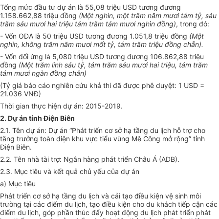
Tổng mức đầu tư dự án là 55,08 triệu USD tương đương
1.158.662,88 triệu đ
ồ
ng
(Một nghìn, một trăm năm mươi tám tỷ, sáu
trăm sáu mươi hai triệu tám trăm tám mươi nghìn đồng)
, trong đó:
-
V
ốn ODA là 50 triệu USD tương đương 1.051,8 triệu đồng
(Một
nghìn, không trăm năm mươi mốt tỷ, tám trăm triệu đồng ch
ẵ
n).
- Vốn đối ứng là 5,080 triệu USD tương đương 106.862,88 triệu
đồng
(Một trăm linh sáu tỷ, tám trăm sáu mươi hai triệu, tám trăm
tám mươi ngàn đ
ồ
ng chẵn)
(Tỷ giá báo cáo nghiên cứu khả thi đã được phê duyệt: 1 USD =
21.036 VNĐ)
Thời gian thực hiện dự án: 2015-2019.
2. D
ự
án tỉnh Đi
ệ
n Biên
2.1. Tên dự án: Dự án “Phát triển cơ sở hạ tầng du lịch hỗ trợ cho
tăng trưởng toàn diện khu vực tiểu vùng Mê Công mở rộng” tỉnh
Điện Biên.
2.2. Tên nhà tài trợ: Ngân hàng phát triển Châu Á (ADB).
2.3. Mục tiêu và kết quả chủ y
ế
u của dự án
a) Mục tiêu
Phát triển cơ sở hạ tầng du lịch và cải tạo điều kiện vệ sinh môi
trường tại các điểm du lịch, tạo điều kiện cho du khách tiếp cận các
điểm du lịch, góp phần thúc đẩy hoạt động du lịch phát triển phát