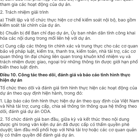
tham gia các hoạt động của dự án.
2. Trách nhiệm giải trình
a) Thiết lập và tổ chức thực hiện cơ chế kiểm soát nội bộ, bao gồm
kiểm soát tài chính của dự án.
b) Chuẩn bị để Ban chỉ đạo dự án, Ủy ban nhân dân tỉnh công khai
hóa các nội dung trong mối liên hệ với dự án.
c) Cung cấp các thông tin chính xác và trung thực cho các cơ quan
bảo vệ pháp luật, kiểm tra, thanh tra, kiểm toán, nhà tài trợ, các cơ
quan thông tin đại chúng liên quan trong khuôn khổ nhiệm vụ và
trách nhiệm được giao, ngoại trừ những thông tin được giới hạn phổ
bi
ế
n theo luật định.
Điều 10. Công tác theo dõi, đánh giá và báo cáo tình hình thực
hiện dự án
Tổ chức theo dõi và đánh giá tình hình thực hiện các hoạt động của
dự án theo quy định hiện hành, trong đó:
1. Lập báo cáo tình h
ì
nh thực hiện dự án theo quy định của Vi
ệ
t Nam
và N
h
à tài trợ; cung cấp, chia sẻ thông tin thông qua hệ thống theo
dõi, đánh giá dự án ODA.
2. Tổ chức đánh giá ban đầu, giữa kỳ và kết thúc theo nội dung
được ghi trong v
ă
n kiện dự án đã được cấp có thẩm quyền phê
duyệt; làm đầu mối phối h
ợ
p với Nhà tài trợ hoặc các cơ quan quản
lý có thẩm quyền để đánh giá dự án.