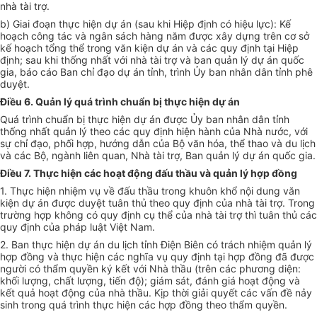
nhà tài trợ.
b) Giai đoạn thực hiện dự án (sau khi Hiệp định có hiệu lực): Kế
hoạch công tác và ngân sách hàng năm được xây dựng trên cơ sở
kế hoạch tổng thể trong văn kiện dự án và các quy định tại Hiệp
định; sau khi thống nhất với nhà tài trợ và ban quản lý dự án quốc
gia, báo cáo Ban chỉ đạo dự án tỉnh, trình Ủy ban nhân dân tỉnh phê
duyệt.
Điều 6. Quản lý quá trình chuẩn bị thực hiện dự án
Quá trình chuẩn bị thực hiện dự án được Ủy ban nhân dân tỉnh
thống nhất quản lý theo các quy định hiện hành của Nhà nước, với
sự chỉ đạo, phối hợp, hướng dẫn của Bộ văn hóa, thể thao và du lịch
và các Bộ, ngành liên quan, Nhà tài trợ, Ban quản lý dự án quốc gia.
Điều 7. Thực hiện các hoạt động đấu thầu và quản lý hợp đồng
1. Thực hiện nhiệm vụ về đấu thầu trong khuôn khổ nội dung văn
kiện dự án được duyệt tuân thủ theo quy định của nhà tài trợ. Trong
trường h
ợ
p không có quy định cụ thể của nhà tài trợ thì tuân thủ các
quy định của pháp luật Việt Nam.
2. Ban thực hiện dự án du lịch tỉnh Điện Biên có trách nhiệm quản lý
h
ợ
p đ
ồ
ng và thực hiện các nghĩa vụ quy định tại h
ợ
p đồng đã được
người có thẩm quyền ký kết với Nhà thầu (trên các phương diện:
khối lượng, chất lượng, tiến độ); giám sát, đánh giá hoạt động và
kết quả hoạt động của nhà thầu. Kịp thời giải quyết các v
ấ
n đ
ề
nảy
sinh trong quá
tr
ình thực hiện các h
ợ
p đ
ồ
ng theo th
ẩ
m quyền.