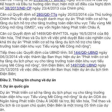
Kế hoạch và Đầu tư hướng dẫn thực hiện một số đi
ề
u của Nghị định
số
38/2013/NĐ-CP
ngày 23/4/2013 của Chính phủ;
Căn cứ Quyết định số
280/QĐ-TTg
ngày 20/02/2014 của Thủ tướng
Chính Phủ về việc phê duyệt danh mục dự án “Phát triển cơ sở hạ
tầng du lịch hỗ trợ cho tăng trưởng toàn diện khu vực Tiểu vùng Mê
Công mở rộng (GMS)”, vay vốn Ngân hàng Phát triển Châu Á;
Căn cứ Quyết định số 1469/QĐ-BVHTTDL ngày 16/5/2014 của Bộ
Văn hóa, Thể thao và Du lịch về việc phê duyệt Báo cáo nghiên cứu
khả thi dự án “Phát triển cơ sở hạ tầng du lịch hỗ trợ cho tăng
trưởng toàn diện khu vực Tiểu vùng Mê Công mở rộng”;
Tiếp theo các Quyết định của UBND tỉnh: Số
144/QĐ-UBND
ngày
06/3/2014 về việc thành lập Ban thực hiện dự án “Phát triển cơ sở
hạ tầng du lịch phục vụ cho tăng trưởng toàn diện khu vực tiểu
vùng Mê Công mở rộng”, tỉnh Điện Biên; số
1497/QĐ-UBND
ngày
25/12/2015 về việc điều chỉnh tên Ban thực hiện dự án du lịch tỉnh
Điện Biên;
Điều 2. Thông tin chung về dự án
1. Dự án quốc gia
Dự án “Phát triển cơ sở hạ tầng du lịch phục vụ cho tăng trưởng
toàn diện khu vực Ti
ể
u vùng Mê Công
mở
rộng” là dự án ODA do
Ngân hàng Phát triển Châu
Á
(ADB) tài trợ, Bộ Văn hóa, Thể thao và
Du lịch là cơ quan chủ quả
n;
Điện Biên là một trong 05 tỉnh của dự
án.