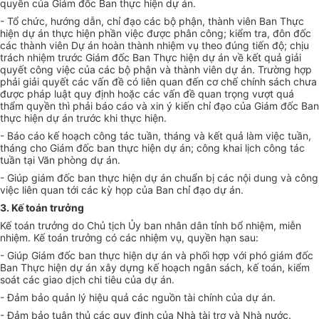
quyền của Giám đ
ố
c Ban th
ự
c hi
ệ
n d
ự
án.
- Tổ chức, hướng dẫn, chỉ đạo các bộ phận, thành viên Ban Thực
hiện dự án thực hiện phần việc được phân công; kiểm tra, đôn đ
ố
c
các thành viên Dự án hoàn thành nhiệm vụ theo đúng tiến độ; chịu
trách nhiệm trước Giám đ
ố
c Ban Thực hiện dự án về kết quả giải
quyết công việc của các bộ phận và thành viên dự án. Trường hợp
phải giải quy
ế
t các v
ấ
n đ
ề
có liên quan đ
ế
n cơ ch
ế
chính sách chưa
được pháp luật quy định hoặc các vấn đề quan trọng vượt quá
thẩm quyền thì phải báo cáo và xin ý kiến chỉ đạo của Giám đốc Ban
thực hiện dự án trước khi thực hiện.
- Báo cáo kế hoạch công tác tuần, tháng và kết quả làm việc tuần,
tháng cho Giám đốc ban thực hiện dự án; công khai lịch công tác
tuần tại Văn phòng dự án.
- Giúp giám đốc ban thực hiện dự án chuẩn bị các nội dung và công
việc liên quan tới các kỳ họp của Ban chỉ đạo dự án.
3. K
ế
toán trưởng
Kế toán trưởng do Chủ tịch Ủy ban nhân dân tỉnh bổ nhiệm, miễn
nhiệm. K
ế
toán trưởng có các nhiệm vụ, quyền hạn sau:
- Giúp Giám đốc ban thực hiện dự án và phối hợp với phó giám đ
ố
c
Ban Thực hiện dự án xây dựng kế hoạch ngân sách, kế toán, kiểm
soát các giao dịch chi tiêu của dự án.
- Đảm bảo quản lý hiệ
u
quả các nguồn tài chính của dự án.
- Đảm bảo tuân thủ các quy định của Nhà tài trợ và Nhà nước.