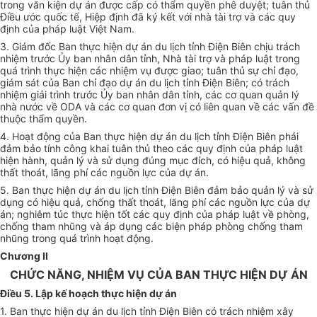
trong văn kiện dự án được cấp có thẩm quyền phê duyệt; tuân thủ
Điều ước quốc tế, Hiệp định đã ký kết với nhà tài trợ và các quy
định của pháp luật Việt Nam.
3. Giám đốc Ban thực hiện dự án du lịch tỉnh Điện Biên chịu trách
nhiệm trước Ủy ban nhân dân tỉnh, Nhà tài trợ và pháp luật trong
quá trình thực hiện các nhiệm vụ được giao; tuân thủ sự chỉ đạo,
giám sát của Ban chỉ đạo dự án du lịch tỉnh Điện Biên; có trách
nhiệm giải trình trước Ủy ban nhân dân tỉnh, các cơ quan quản lý
nhà nước về ODA và các cơ quan đơn vị có liên quan về các vấn đề
thuộc thẩm quyền.
4. Hoạt động của Ban thực hiện dự án du lịch tỉnh Điện Biên phải
đảm bảo tính công khai tuân thủ theo các quy định của pháp luật
hiện hành, quản lý và sử dụng đúng mục đích, có hiệu quả, không
thất thoát, lãng phí các nguồn lực của dự án.
5. Ban thực hiện dự án du lịch tỉnh Điện Biên đảm bảo quản lý và sử
d
ụ
ng có hiệu quả, chống thất thoát, lãng phí các nguồn lực của dự
án; nghiêm túc thực hiện tốt các quy định của pháp luật về phòng,
chống tham nhũng và áp dụng các biện pháp phòng chống tham
nhũng trong quá trình hoạt động.
Chương II
CHỨC NĂNG, NHIỆM VỤ CỦA BAN THỰC HIỆN DỰ ÁN
Điều 5. Lập kế hoạch thực hiện dự án
1. Ban thực hiện dự án du lịch tỉnh Điện Biên có trách nhiệm xây