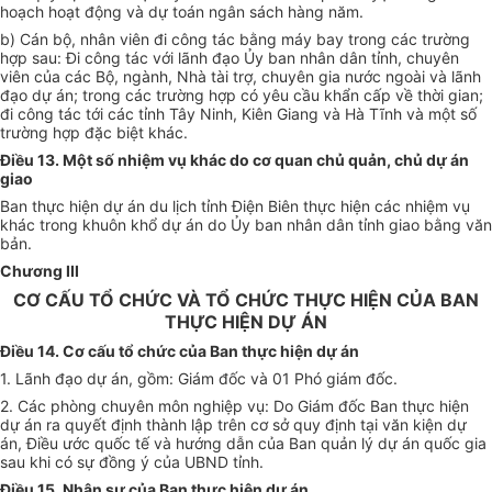
hoạch hoạt động và dự toán ngân sách hàng năm.
b) Cán bộ, nhân viên đi công tác bằng máy bay trong các trường
hợp sau: Đi công tác với lãnh đạo Ủy ban nhân dân tỉnh, chuyên
viên của các Bộ, ngành, Nhà tài trợ, chuyên gia nước ngoài và lãnh
đạo dự án; trong các trường h
ợ
p có yêu cầu khẩn cấp về thời gian;
đi công tác tới các tỉnh Tây Ninh, Kiên Giang và Hà Tĩnh và một số
trường hợp đặc biệt khác.
Điều 13. Một số nhiệm vụ khác do cơ quan chủ quản, chủ dự án
giao
Ban thực hiện dự án du lịch tỉnh Điện Biên thực hiện các nhiệm vụ
khác trong khuôn khổ dự án do Ủy ban nhân dân tỉnh giao bằng văn
bản.
Chương III
CƠ CẤU TỔ CHỨC VÀ TỔ CHỨC THỰC HIỆN CỦA BAN
THỰC HIỆN DỰ ÁN
Điều 14. Cơ cấu tổ chức của Ban thực hiện dự án
1. Lãnh đạo dự án, gồm: Giám đốc và 01 Phó giám đốc.
2. Các phòng chuyên môn nghiệp vụ: Do Giám đốc Ban thực hiện
dự án ra quyết định thành lập trên cơ sở quy định tại văn kiện dự
án, Điều ước quốc tế và hướng dẫn của Ban quản lý dự án quốc gia
sau khi có sự đồng ý của UBND tỉnh.
Điều 15. Nhân sự của Ban thực hiện dự án