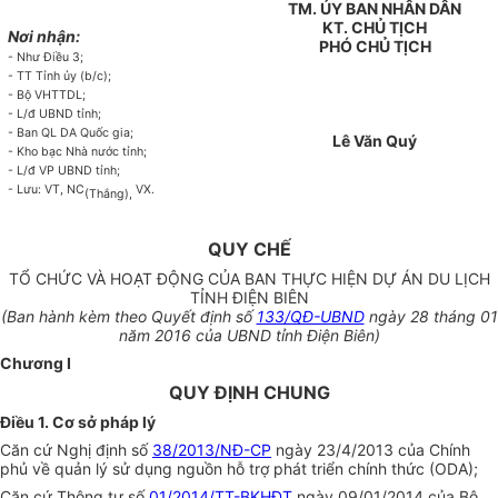
TM. ỦY BAN NHÂN DÂN
KT. CHỦ TỊCH
Nơi nhận:
PHÓ CHỦ TỊCH
- Như Điều 3;
- TT Tỉnh ủy (b/c);
- Bộ VHTTDL;
- L/đ UBND t
ỉnh
;
- Ban QL DA Quốc gia;
Lê Văn Quý
- Kho bạc Nhà nước tỉnh;
- L/đ VP UBND tỉnh;
- Lưu: VT, NC
VX.
(Thắng),
QUY CHẾ
TỔ CHỨC VÀ HOẠT ĐỘNG CỦA BAN THỰC HIỆN DỰ ÁN DU LỊCH
TỈNH ĐIỆN BIÊN
(Ban hành kèm theo Quyết định số
133/QĐ-UBND
ngày 28 tháng 01
năm 2016 của UBND tỉnh Điện Biên)
Chương I
QUY ĐỊNH CHUNG
Điều 1. Cơ sở pháp lý
Căn cứ Nghị định số
38/2013/NĐ-CP
ngày 23/4/2013 của Chính
phủ về quản lý sử dụng nguồn hỗ trợ phát triển chính thức (ODA);
Căn cứ Thông tư số
01/2014/TT-BKHĐT
ngày 09/01/2014 của Bộ