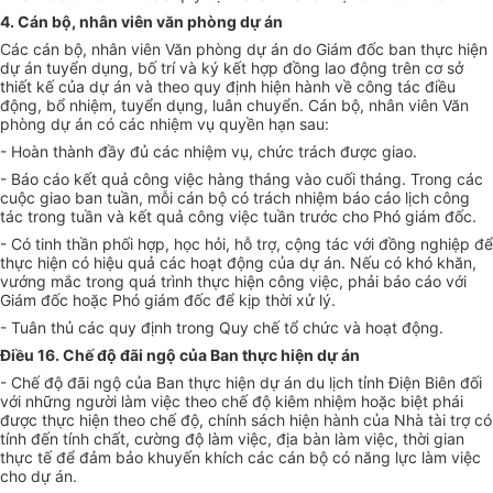
4. Cán bộ, nhân viên văn phòng dự án
Các cán bộ, nhân viên Văn phòng dự án do Giám đốc ban thực hiện
dự án tuy
ể
n dụng, bố trí và ký kết hợp đồng lao động trên cơ sở
thiết kế của dự án và theo quy định hiện hành về công tác điều
động, bổ nhiệm, tuyển dụng, luân chuyển. Cán bộ, nhân viên Văn
phòng dự án có các nhiệm vụ quyền hạn sau:
- Hoàn thành đầy đủ các nhiệm vụ, chức trách được giao.
- Báo cáo kết quả công việc hàng tháng vào cuối tháng. Trong các
cuộc giao ban tuần, mỗi cán bộ có trách nhiệm báo cáo lịch công
tác trong tuần và kết quả công việc tuần trước cho Phó giám đốc.
- Có tinh thần ph
ố
i hợp, học hỏi, hỗ trợ, cộng tác với đồng nghiệp để
thực hiện có hiệu quả các hoạt động của dự án. N
ế
u có khó khăn,
vướng mắc
tr
ong quá trình thực hiện c
ô
ng việc, phải báo cáo với
Giám đốc hoặc Phó giám đốc để kịp thời xử lý.
- Tuân thủ các quy định trong Quy chế t
ổ
chức và hoạt động.
Điều 16. Chế độ đãi ngộ của Ban thực hiện dự án
- Chế độ đãi ngộ của Ban thực hiện dự án du lịch tỉnh Điện Biên đối
với những người làm việc theo chế độ kiêm nhiệm hoặc biệt phái
được thực hiện theo chế độ, chính sách hiện hành của Nhà tài trợ có
tính đến tính chất, cường độ làm việc, địa bàn làm việc, thời gian
thực tế để đảm bảo khuyến khích các cán bộ có năng lực làm việc
cho dự án.