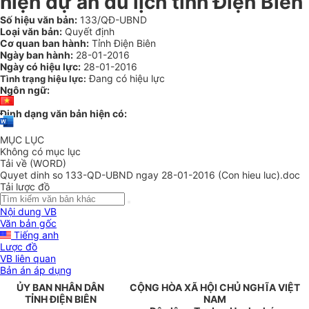
hiện dự án du lịch tỉnh Điện Biên
Số hiệu văn bản:
133/QĐ-UBND
Loại văn bản:
Quyết định
Cơ quan ban hành:
Tỉnh Điện Biên
Ngày ban hành:
28-01-2016
Ngày có hiệu lực:
28-01-2016
Đang có hiệu lực
Tình trạng hiệu lực:
Ngôn ngữ:
Định dạng văn bản hiện có:
MỤC LỤC
Không có mục lục
Tải về (WORD)
Quyet dinh so 133-QD-UBND ngay 28-01-2016 (Con hieu luc).doc
Tải lược đồ
Nội dung VB
Văn bản gốc
Tiếng anh
Lược đồ
VB liên quan
Bản án áp dụng
ỦY BAN NHÂN DÂN
CỘNG HÒA XÃ HỘI CHỦ NGHĨA VIỆT
TỈNH
ĐIỆN BIÊN
NAM