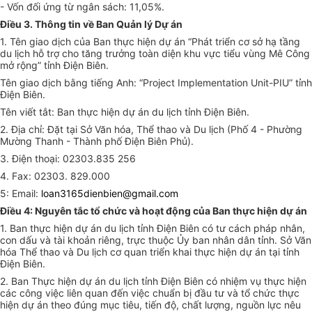
- Vốn đối ứng từ ngân sách: 11,05%.
Điều 3. Thông tin về Ban Quản lý Dự án
1. Tên giao dịch của Ban thực hiện dự án “Phát
tr
iển cơ sở hạ tầng
du lịch hỗ trợ cho tăng trưởng toàn diện khu vực tiểu vùng Mê Công
mở rộng” tỉnh Điện Biên.
Tên giao dịch bằng tiếng Anh: “Project Implementation
U
nit-PIU” tỉnh
Điện Biên.
Tên viết tắt: Ban thực hiện dự án du lịch tỉnh Điện Biên.
2. Địa chỉ: Đặt tại Sở Văn hóa, Thể thao và Du lịch (Phố 4 - Phường
Mường Thanh - Thành phố Điện Biên Phủ).
3. Điện thoại: 02303.835 25
6
4. Fax: 02303. 829.000
5: E
m
ail:
loan3165dienbien@gmail.com
Điều 4: Nguyên tắc tổ chức và hoạt động của Ban thực hiện dự án
1. Ban thực hiện dự án du lịch tỉnh Điện Biên có tư cách pháp n
h
ân,
con dấu và tài khoản riêng, trực thuộc
Ủ
y ban nhân dân tỉnh. Sở Văn
hóa Thể thao và Du lịch cơ quan triển khai thực hiện dự án tại tỉnh
Điện Biên.
2. Ban Thực hiện dự án du lịch tỉnh Điện Biên có nhiệm vụ thực hiện
các công việc liên quan đến việc chu
ẩ
n bị đầu tư và t
ổ
chức thực
hiện dự án theo đúng mục tiêu, tiến độ, chất lượng, nguồn lực nêu