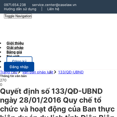
0971.654.238
service.center@caselaw.vn
Hướng dẫn sử dụng
|
Liên hệ
Toggle Navigation
Giới thiệu
Giải pháp
Bảng giá
Bài viết
Đăng ký
Đăng nhập
Trang chủ
Văn bản pháp luật
133/QĐ-UBND
Thông tin văn bản
270
0
Quyết định số 133/QĐ-UBND
ngày 28/01/2016 Quy chế tổ
chức và hoạt động của Ban thực