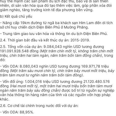
huy thế mạnh các sản phẩm du lịch đặc thù, bảo vệ di sản thiên
nhiên, di sản văn hóa qua đó tạo thêm việc làm, góp phần xóa đói
giảm nghèo, tăng trưởng kinh tế địa phương bền vững.
b) Kết quả chủ yếu
- Nâng cấp 19km đường từ ngã ba khách sạn Him Lam đến di tích
sở chỉ huy chiến dịch Điện Biên Phủ ở Mường Phăng.
- Trung tâm giao lưu văn hóa và thông tin du lịch Điện Biên Phủ.
2.4. Thời gian bắt đầu và kết thúc dự án: 2015-2019.
2.5. Tổng vốn của dự án: 9.084,043 nghìn USD tương đương
191.091.928.548 đồng
(Một trăm ch
í
n mốt tỷ, không trăm chín mốt
triệu, chín trăm hai tám ngàn, năm trăm bốn tám đồng ch
ẵ
n)
, trong
đó:
- Vốn ODA: 8.080,043 nghìn USD tương đương 169.971,78 triệu
đồng
(Một trăm sáu mươi chín tỷ, chín
t
r
ă
m bảy mươi mốt triệu, b
ảy
trăm tám mươi tư nghìn năm trăm bốn tám đồng)
.
- Vốn đối ứng: 1.004,016 triệu USD tương đương 21.120.480.576
đồng
(Hai mươi mốt tỷ, một trăm hai mươi triệu b
ố
n trăm tám mươi
ngàn năm tr
ă
m b
ả
y sáu đồng chẵn)
được bố trí từ nguồn sự nghiệp
văn hóa thông tin hàng năm của tỉnh và các nguồn vốn hợp pháp
khác.
2.6. Cơ chế tài chính trong nước đối với dự án:
- Vốn ODA: 88,95%.