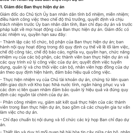
1. Giám đốc Ban thực hiện dự án
Giám đốc do Chủ tịch Ủy ban nhân dân tỉnh bổ nhiệm, miễn nhiệm;
điều hành công việc theo ch
ế
độ thủ trưởng, quyết định và chịu
trách nhiệm trước Ủy ban nhân dân tỉnh, Ban chỉ đạo dự án và trước
pháp luật v
ề
mọi hoạt động của Ban thực hiện dự án. Giám đốc có
các nhiệm vụ, quyền hạn sau đây:
- Thành
l
ập các tổ chức, bộ phận của Ban thực hiện dự án; ban
hành nội quy hoạt động trong đó quy định cụ thể về lề lối làm việc,
chế độ công tác, chế độ báo cáo, nghĩa vụ, quy
ề
n hạn, chức năng
nhiệm vụ của các bộ phận, các thành viên ban thực hiện dự án và
các quy trình xử lý công việc của dự án; quy
ế
t định việc tuyển
dụng, quản lý và cho thôi việc cán bộ, nhân viên h
ợ
p đồng của dự
án theo quy định hiện hành, đảm bảo hiệu quả công việc.
- Thực hiện nhiệm vụ của Chủ tài khoản dự án, chứng từ liên quan
đến giao dịch với Kho bạc Nhà nước tỉnh, ngân hàng phục vụ và
các đơn vị liên quan nhằm đảm bảo quản lý hiệu quả và đúng quy
định các nguồn tài chính của dự án.
- Phân công nhiệm vụ, giám sát kết quả thực hiện của các thành
viên trong Ban thực hiện dự án, bao gồm cả các chuyên gia tư vấn
làm việc cho dự án.
- Chỉ đạo chuẩn bị nội dung và tổ chức các kỳ h
ọ
p Ban chỉ đạo dự
án.
- Thiết lập và duy trì mối quan hệ hài hòa tin cậy giữa cán bộ, nhân