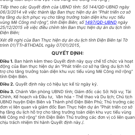
Tiếp theo các Quyết định của UBND tỉnh: Số 144/QĐ-
U
BND ngày
06/3/2014 về việc thành lập Ban thực hiện dự án “Phát triển cơ sở
hạ tầng du lịch phục vụ cho tăng trưởng toàn diện khu vực tiểu
vùng Mê Công mở rộng”, tỉnh Điện Biên; số
1497/QĐ-UBND
ngày
25/12/2015 về việc điều chỉnh tên Ban thực hiện dự án du lịch tỉnh
Điện Biên;
Xét đề nghị của Ban Thực hiện dự án du lịch tỉnh Điện Biên tại Tờ
trình 01/TTr-BTHDADL ngày 07/01/2015,
QUYẾT ĐỊNH:
Điều 1.
Ban hành kèm theo Quyết định này quy chế tổ chức và hoạt
động của Ban thực hiện dự án “Phát triển cơ sở hạ tầng du lịch hỗ
trợ cho tăng trưởng toàn diện khu vực tiểu vùng Mê Công mở rộng”
tỉnh Điện Biên.
Điều 2.
Quyết định này có hiệu lực kể từ ngày ký.
Điều 3.
Chánh Văn phòng UBND tỉnh; Giám đốc các Sở: Nội vụ; Tài
Chính, Kế hoạch và Đầu tư, Văn hóa - Thể thao và Du lịch; Chủ tịch
UBND huyện Điện Biên và Thành phố Điện Biên Phủ; Thủ trưởng các
đơn vị liên quan và giám đốc Ban Thực hiện dự án “Phát triển cơ sở
hạ tầng du lịch hỗ trợ cho tăng trưởng toàn diện khu vực tiểu vùng
Mê Công mở rộng” tỉnh Điện Biên Thủ trưởng các đơn vị có liên quan
chịu trách nhiệm thi hành Quyết định này./.