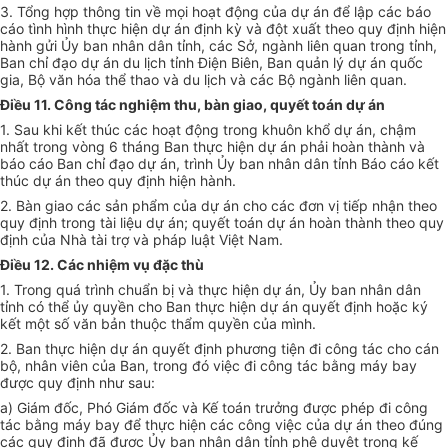
3. Tổng hợp thông tin về mọi hoạt động của dự án để lập các báo
cáo tình hình thực hiện dự án định kỳ và đột xuất theo quy định hiện
hành gửi
Ủ
y ban nhân d
â
n tỉnh, các Sở, ngành liên quan trong tỉnh,
Ban chỉ đạo dự án du lịch tỉnh Điện Biên, Ban quản lý dự án quốc
gia, Bộ văn hóa thể thao và du lịch và các Bộ ngành liên quan.
Điều 11. Công tác nghiệm thu, bàn giao, quyết toán dự án
1. Sau khi k
ế
t thúc các hoạt động trong khuôn khổ dự án, chậm
nhất trong vòng 6 tháng Ban thực hiện dự án phải hoàn thành và
báo cáo Ban chỉ đạo dự án, trình Ủy ban nhân dân tỉnh Báo cáo kết
thúc dự án theo quy định hiện hành.
2. Bàn giao các sản phẩm của dự án cho các đơn vị tiếp nhận theo
quy định trong tài liệu dự án; quyết toán dự án hoàn thành theo quy
định của Nhà tài trợ và pháp luật Việt Nam.
Điều 12. Các nhiệm vụ đặc thù
1. Trong quá trình chuẩn bị và thực hiện dự án, Ủy ban nhân dân
tỉnh có thể ủy quyền cho Ban thực hiện dự án quyết định hoặc ký
kết một số văn bản thuộc thẩm quyền của mình.
2. Ban thực hiện dự án quyết định phương tiện đi công tác cho cán
bộ, nhân viên của Ban, trong đó việc đi công tác bằng máy bay
được quy định như sau:
a) Giám đốc, Phó Giám đốc và K
ế
toán trưởng được phép đi công
tác bằng máy bay để thực hiện các công việc của dự án theo đúng
các quy định đã được Ủy ban nhân dân tỉnh phê duyệt trong kế