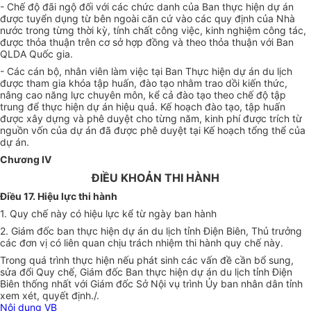
- Chế độ đãi ngộ đối với các chức danh của Ban thực hiện dự án
được tuyển dụng từ bên ngoài căn cứ vào các quy định của Nhà
nước trong từng thời kỳ, tính chất công việc, kinh nghiệm công tác,
được thỏa thuận trên cơ sở hợp đồng và theo thỏa thuận với Ban
QLDA Quốc gia.
- Các cán bộ, nhân viên làm việc tại Ban Thực hiện dự án
d
u lịch
được tham gia khóa tập huấn, đào tạo nhằm trao dồi kiến thức,
nâng cao năng lực chuyên môn, kể cả đào tạo theo chế độ tập
trung để thực hiện dự án hiệu quả. Kế hoạch đào tạo, tập huấn
được xây dựng và phê duyệt cho từng năm, kinh phí được trích từ
nguồn vốn của dự án đã được phê duyệt tại K
ế
hoạch tổng thể của
dự án.
Chương IV
ĐIỀU KHOẢN THI HÀNH
Điều 17. Hiệu lực thi hành
1. Quy chế này có hiệu lực kể từ ngày ban hành
2. Giám đốc ban thực hiện dự án du lịch tỉnh Điện Biên, Thủ trưởng
các đơn vị có liên quan chịu trách nhiệm thi hành quy chế này.
Trong quá trình thực hiện nếu phát sinh các vấn đề cần bổ sung,
sửa đổi Quy chế, Giám đốc Ban thực hiện dự án du lịch tỉnh Điện
Biên thống nhất với Giám đốc Sở Nội vụ trình Ủy ban nhân dân tỉnh
xem xét, quyết định./.
Nội dung VB