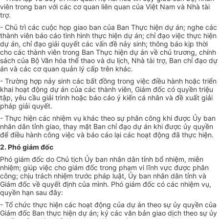
viên trong ban với các cơ quan liên quan của Việt Nam và Nhà tài
trợ.
- Chủ trì các cuộc họp giao ban của Ban Thực hiện dự án; nghe các
thành viên báo cáo tình hình thực hiện dự án; chỉ đạo việc thực hiện
dự án, chỉ đ
ạ
o giải quyết các vấn đề n
ả
y sinh; thông báo kịp thời
cho các thành viên trong Ban Thực hiện dự án về chủ trương, chính
sách của Bộ Văn hóa thể thao và du lịch, Nhà tài trợ, Ban chỉ đạo dự
án và các cơ quan quản lý cấp trên khác.
- Trường hợp nảy sinh các bất đồng trong việc điều hành hoặc triển
khai hoạt động dự án của các thành viên, Giám đốc có quyền triệu
tập, yêu cầu giải trình hoặc báo cáo ý kiến cá nhân và đề xuất giải
pháp giải quyết.
- Thực hiện các nhiệm vụ khác theo sự phân công khi được Ủy ban
nhân dân tỉnh giao, thay mặt Ban chỉ đạo dự án khi được ủy quyền
để điều hành công việc và báo cáo lại các hoạt động đã thực hiện.
2. Phó giám đốc
Phó giám đốc do Chủ tịch Ủy ban nhân dân tỉnh bổ nhiệm, miễn
nhiệm; giúp việc cho giám đốc trong phạm vi lĩnh vực được phân
công; chịu trách nhiệm trước pháp luật, Ủy ban nhân dân tỉnh và
Giám đốc về quyết định của mình. Phó giám đốc có các nhiệm vụ,
quyền hạn sau đây:
- Tổ chức thực hiện các hoạt động của dự án theo sự ủy quyền của
Giám đốc Ban thực hiện dự án; ký các văn bản giao dịch theo sự ủy