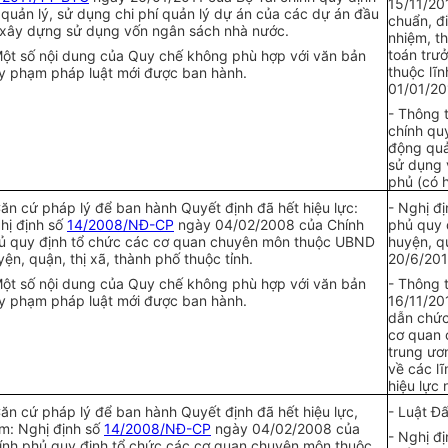
15/11/20
 quản lý, sử dụng chi phí quản lý dự án của các dự án đ
ầ
u
chuẩn, đi
 xây dựng sử dụng vốn ngân sách nhà nước.
nhiệm, th
toán trưở
Một số nội dung của Quy chế không phù h
ợp
với văn bản
thuộc lĩ
y phạm pháp luật mới được ban hành.
01/01/20
- Thông 
chính qu
động quả
sử dụng 
phủ (có 
Căn cứ pháp lý để ban hành Quyết định đã hết hiệu lực:
- Nghị đ
hị định số
14/2008/NĐ-CP
ngày 04/02/2008 của Chính
phủ quy 
ủ quy định tổ chức các cơ quan chuyên môn thuộc UBND
huyện, qu
yện, quận, thị xã, thành phố thuộc tỉnh.
20/6/201
Một số nội dung của Quy chế không phù h
ợp
với văn bản
- Thông t
y phạm pháp luật mới được ban hành.
16/11/20
dẫn chức
cơ quan 
trung ươ
v
ề
các l
hiệu lực
Căn cứ pháp lý để ban hành Quyết định đã hết hiệu lực,
- Luật Đ
m: Nghị định số
14/2008/NĐ-CP
ngày 04/02/2008 của
- Nghị đ
ính phủ quy định tổ chức các cơ quan chuyên môn thuộc