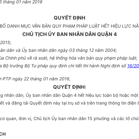
6
tháng 01 năm 2016
QUYẾT ĐỊNH
BỐ DANH MỤC VĂN BẢN QUY PHẠM PHÁP LUẬT HẾT HIỆU LỰC NĂ
CHỦ TỊCH ỦY BAN NHÂN DÂN QUẬN 4
 2015;
hân dân và Ủy ban nhân dân ngày 03 tháng 12 năm 2004;
 Chính phủ về rà soát, hệ thống hóa văn bản quy phạm pháp luật;
Bộ trưởng Bộ Tư pháp quy định chi tiết thi hành Nghị định số
16/2
Tr-PTP ngày 22 tháng 01 năm 2016,
QUYẾT ĐỊNH:
 nhân dân, Ủy ban nhân dân Quận 4 hết hiệu lực toàn bộ hoặc mộ
và đăng tải Quyết định này tại trụ sở và trên trang thông tin điện
 quan, đơn vị, Chủ tịch Ủy ban nhân dân 15 phường và các tổ chức,
ỊCH