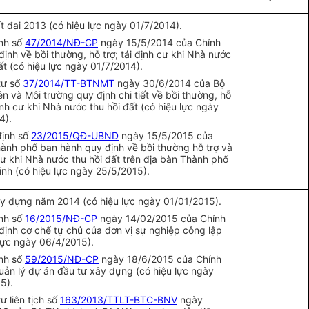
t đai 2013 (có hiệu lực ngày 01/7/2014).
ịnh số
47/2014/NĐ-CP
ngày 15/5/2014 của Chính
ịnh về bồi thường, hỗ trợ; tái định cư khi Nhà nước
ất (có hiệu lực ngày 01/7/2014).
tư số
37/2014/TT-BTNMT
ngày 30/6/2014 của Bộ
n và Môi trường quy định chi ti
ế
t v
ề
bồi thường, hỗ
định cư khi Nhà nước thu hồi đất (có hiệu lực ngày
4).
định số
23/2015/QĐ-UBND
ng
à
y 15/5/2015 của
nh phố ban hành quy định về bồi thường hỗ trợ và
cư khi Nhà nước thu hồi đất trên địa bàn Thành phố
inh (có hiệu lực ngày 25/5/2015).
ây dựng năm 2014 (có hiệu lực ngày 01/01/2015).
ịnh số
16/2015/NĐ-CP
ngày 14/02/2015 của Chính
định cơ chế tự chủ của đơn vị sự nghiệp công lập
 lực ngày 06/4/2015).
ịnh số
59/2015/NĐ-CP
ngày 18/6/2015 của Chính
uản lý dự án đầu tư xây dựng (có hiệu lực ngày
5).
ư liên tịch số
163/2013/TTLT-BTC-BNV
ngày