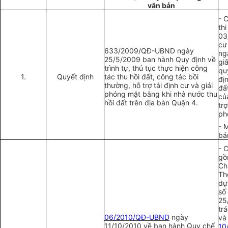
văn bản
- 
th
03
cư
633/2009/QĐ-UBND ngày
ng
25/5/2009 ban hành Quy định về
gi
trình tự, thủ tục thực hiện công
qu
1.
Quyết định
tác thu hồi đất, công tác bồi
đị
thường, hỗ trợ tái định cư và giải
đấ
phóng mặt b
ằng
khi nhà nước thu
củ
hồi đất trên địa bàn Quận 4.
tr
ph
- 
bả
- 
gồ
Ch
Th
dự
số
25
tr
06/2010/QĐ-UBND
ngày
và
11/10/2010 về ban hành Quy chế
10