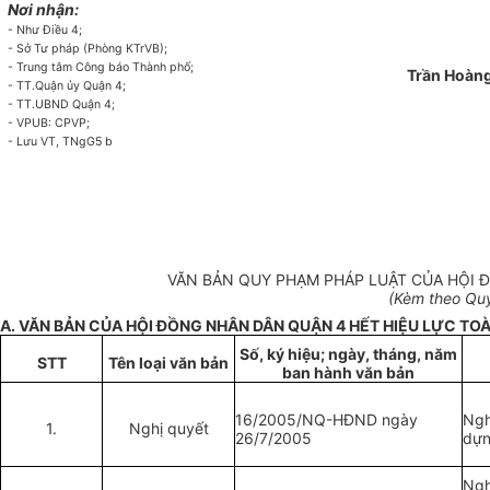
Nơi nh
ậ
n:
- Như Điều 4;
-
Sở Tư pháp (Phòng KTrVB);
-
Trung tâm Công báo Thành ph
ố
;
Trần Hoàn
-
TT.Quận ủy Quận 4;
-
TT.UBND Quận 4;
-
VPUB: CPVP;
-
Lưu VT, TNgG5 b
VĂN BẢN QUY PHẠM PHÁP LUẬT CỦA HỘI 
(Kèm theo Quy
A. VĂN BẢN CỦA HỘI ĐỒNG NHÂN DÂN QUẬN 4 H
Ế
T HIỆU
LỰC
TOÀ
Số, ký hiệu; ngày, tháng, năm
STT
Tên loại văn bản
ban hành văn bản
16/2005/NQ-HĐND ngày
Ngh
1.
Nghị quyết
26/7/2005
dựn
Ngh