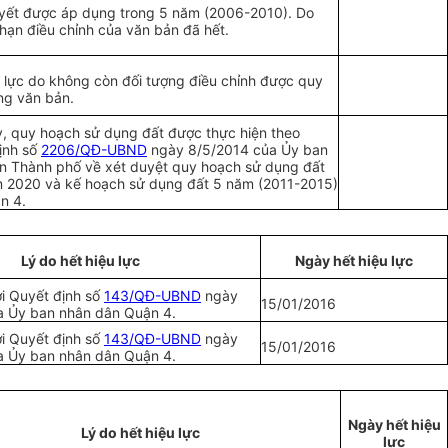
yết được áp dụng trong 5 năm (2006-2010). Do
 hạn điều chỉnh của văn bản đã hết.
u lực do không còn đối tượng điều chỉnh được quy
ng văn bản.
y, quy hoạch sử dụng đất được thực hiện theo
ịnh số
2206/QĐ-UBND
ngày 8/5/2014 của
Ủ
y ban
n Thành phố về xét duyệt quy hoạch sử dụng đất
 2020 và kế hoạch sử dụng đất 5 năm (2011-2015)
n 4.
Lý do hết hiệu lực
Ngày hết hiệu lực
i Quyết định số
143/QĐ-UBND
ngày
15/01/2016
ủa
Ủ
y ban nhân dân Quận 4.
i Quyết định số
143/QĐ-UBND
ngày
15/01/2016
ủa
Ủ
y ban nhân dân Quận 4.
Ngày hết hiệu
Lý do hết hiệu lực
lực