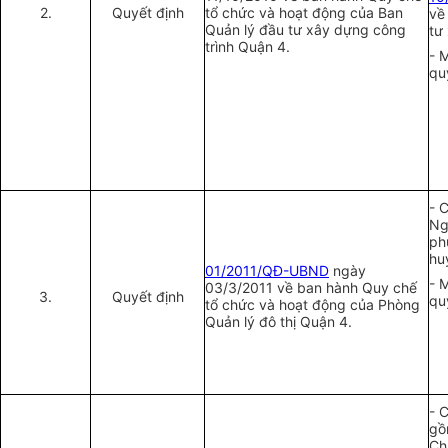
2.
Quyết định
tổ chức và hoạt động của Ban
về
Quản lý đầu tư xây dựng công
tư
trình Quận 4.
- 
qu
- 
Ng
ph
hu
01/2011/QĐ-UBND
ngày
- 
03/3/2011 về ban hành Quy chế
3.
Quyết định
qu
tổ chức và hoạt động của Phòng
Quản lý đô thị Quận 4.
- 
gồ
Ch