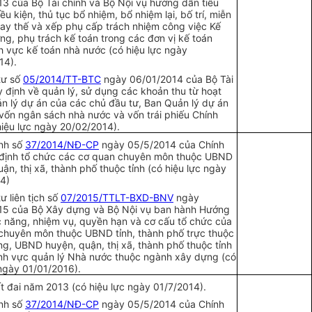
13 của Bộ Tài chính và Bộ Nội vụ hướng dẫn tiêu
ều kiện, thủ tục bổ nhiệm, bổ nhiệm lại, bố trí, miễn
ay thế và x
ế
p phụ c
ấ
p trách nhiệm công việc K
ế
ng, phụ trách kế toán trong các đơn vị kế toán
nh vực kế toán nhà nước (có hiệu lực ngày
14).
tư số
05/2014/TT-BTC
ngày 06/01/2014 của Bộ Tài
y định về quản lý, sử dụng các khoản thu từ hoạt
n lý dự án của các chủ đầu tư, Ban Quản lý dự án
vốn ngân sách nhà nước và vốn trái phiếu Chính
hiệu lực ngày 20/02/2014).
ịnh số
37/2014/NĐ-CP
ngày 05/5/2014 của Chính
định t
ổ
chức các cơ quan chuyên môn thuộc UBND
ận, thị xã, thành phố thuộc tỉnh (có hiệu lực ngày
4)
ư liên tịch số
07/2015/TTLT-BXD-BNV
ngày
15 của Bộ Xây dựng và Bộ Nội vụ ban hành Hướng
 năng, nhiệm vụ, quyền hạn và cơ cấu tổ chức của
chuyên môn thuộc UBND t
ỉnh
, thành phố trực thuộc
ng, UBND huyện, quận, thị xã, thành phố thuộc tỉnh
ĩnh vực quản lý Nhà nước thuộc ngành xây dựng (có
 ngày 01/01/2016).
ất đai năm 2013 (có hiệu lực ngày 01/7/2014).
ịnh số
37/2014/NĐ-CP
ngày 05/5/2014 của Chính