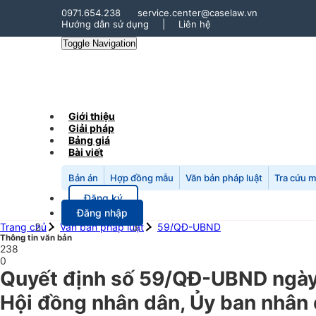
0971.654.238
service.center@caselaw.vn
Hướng dẫn sử dụng
|
Liên hệ
Toggle Navigation
Giới thiệu
Giải pháp
Bảng giá
Bài viết
Bản án
Hợp đồng mẫu
Văn bản pháp luật
Tra cứu 
Đăng ký
Đăng nhập
Trang chủ
Văn bản pháp luật
59/QĐ-UBND
Thông tin văn bản
238
0
Quyết định số 59/QĐ-UBND ngày
Hội đồng nhân dân, Ủy ban nhân 