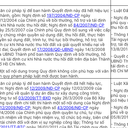
Căn cứ pháp lý để ban hành Quyết định này đã hết hiệu lực
- Luật Đấ
i hành, gồm: Nghị định số
197/2004/NĐ-CP
ngày
- Nghị đ
/12/2004 của Chính phủ về bồi thường, hỗ trợ và tái định
phủ quy đ
 khi Nhà nước thu hồi đất; Nghị định số
84/2007/NĐ-CP
thu hồi đ
ày 25/5/2007 của Chính phủ Quy định bổ sung về việc cấp
- Thông 
ấy chứng nhận quyền sử dụng đất, thu hồi đất, thực hiện
Tài nguyê
y
ề
n sử dụng đ
ấ
t, trình tự, thủ tục b
ồi
thường, hỗ trợ, tái
trợ, tái 
nh cư khi Nhà nước thu hồi đất và giải quyết khiếu nại về
13/8/201
t đai; Quyết định số
17/2008/QĐ-UBND
ngày 14/3/2008
a UBND Thành phố ban hành Quy định về bồi thường, hỗ
- Quyết 
ợ và tái định cư khi Nhà nước thu hồi đất trên địa bàn Thành
UBND Thà
ố Hồ Chí Minh.
tái định 
Hồ Chí M
Một số nội dung trong Quy định không còn phù h
ợp
với văn
n quy phạm pháp luật mới được ban hành.
Căn cứ pháp lý để ban hành Quyết định đã hết hiệu lực,
- Luật X
m: Nghị định số
12/2009/NĐ-CP
ngày 12/02/2009 của
- Nghị đ
ính phủ về quản lý dự án đầu tư xây dựng công trình;
phủ quy 
ông tư số
03/2009/TT-BXD
ngày 26/3/2009 của Bộ Xây
(có hiệu
ng quy định chi tiết thi hành một số nội dung của Nghị định
- Nghị đ
12/2009/NĐ-CP
; Nghị định số
43/2006/NĐ-CP
ngày
phủ về q
/4/2006 của Chính phủ quy định quyền tự chủ, tự chịu
05/8/201
ách nhiệm về thực hiện nhiệm vụ, tổ chức bộ máy, biên chế
 tài chính đối với đơn vị sự nghiệp công lập; Thông tư số
- Thông t
/2011/TT-BTC
ngày 26/01/2011 của Bộ Tài chính quy định