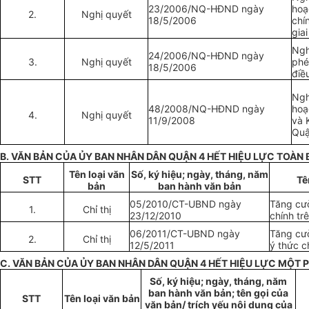
23/2006/NQ-HĐND ngày
hoạ
2.
Nghị quyết
18/5/2006
chí
gia
Ngh
24/2006/NQ-HĐND ngày
3.
Nghị quyết
phé
18/5/2006
điề
Ngh
48/2008/NQ-HĐND ngày
hoạ
4.
Nghị quyết
11/9/2008
và 
Quậ
B. VĂN BẢN CỦA ỦY BAN NHÂN DÂN QUẬN 4 H
Ế
T HIỆU
LỰC
TOÀN 
Tên loại văn
Số, ký hiệu; ngày, tháng, năm
STT
Tê
bản
ban hành văn bản
05/2010/CT-UBND ngày
Tăng cườ
1.
Chỉ thị
23/12/2010
chính tr
06/2011/CT-UBND ngày
Tăng cườ
2.
Chỉ thị
12/5/2011
ý thức c
C
. VĂN BẢN CỦA ỦY BAN NHÂN DÂN QUẬN 4 H
ẾT
HIỆU
LỰC
MỘT P
Số, ký hiệu; ngày, tháng, năm
ban hành văn bản; tên gọi của
STT
Tên loại văn bản
văn bản/ trích yếu nội dung của