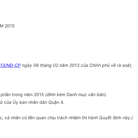
M 2015
013/NĐ-CP
ngày 06 tháng 02 năm 2013 của Chính phủ v
ề
rà soát,
t phần trong năm 2015
(đính kèm Danh mục vãn bản)
.
 tử của Ủy ban nhân dân Quận 4.
 cá nhân có liên quan chịu trách nhiệm thi hành Quy
ế
t định này.
/.