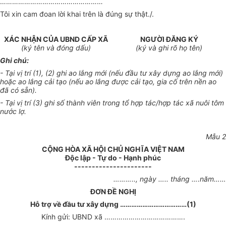
……………………………………………
Tôi xin cam đoan lời khai trên là đúng sự thật./.
XÁC NHẬN CỦA UBND C
Ấ
P X
Ã
NGƯỜI ĐĂNG KÝ
(ký tên và đóng dấu)
(ký và ghi rõ họ tên)
Ghi chú:
- Tại vị trí (1), (2) ghi ao lắng mới (nếu đầu tư xây dựng ao l
ắ
ng mới)
hoặc ao lắng cải tạo (nế
u
ao l
ắ
ng được cải tạo,
g
ia c
ố
trên nền ao
đã có s
ẵ
n).
- Tại vị trí (3) ghi số thành viên trong t
ổ
hợp tác/hợp tác xã nuôi tôm
nước
l
ợ.
M
ẫ
u 2
CỘNG HÒA X
Ã
HỘI CHỦ NGHĨA VIỆT NAM
Độc lập - Tự do - Hạnh phúc
----------------------
………..,
ngày
…..
tháng
….
năm…
…
ĐƠN ĐỀ NGHỊ
Hỗ trợ v
ề
đ
ầ
u t
ư
xây dựng
………………………………
(1)
Kính gửi: UBND xã
………………………………….