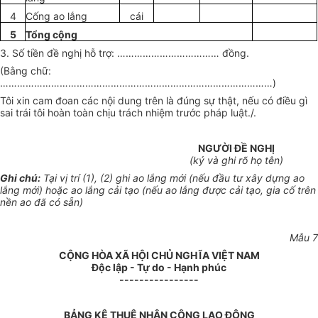
4
Cống ao lắng
cái
5
Tổng cộng
3. Số tiền đề nghị hỗ trợ: ……………………………… đồng.
(B
ằ
ng chữ:
……………………………………………………………………………………
)
Tôi xin cam đoan các nội dung trên là đúng sự thật, nếu có điều gì
sai trái tôi hoàn toàn chịu trách nhiệm trước pháp luật./.
NGƯỜI Đ
Ề
NGHỊ
(ký và ghi rõ họ tên)
Ghi chú:
Tại vị trí (1), (2) ghi ao l
ắ
ng m
ớ
i (nếu đầu tư xây dựng ao
lắng mới) hoặc ao lắng cải tạo (nếu ao lắng được cải tạo, gia c
ố
trên
nền ao đã có sẵn)
M
ẫ
u 7
CỘNG HÒA XÃ HỘI CHỦ NGHĨA VIỆT NAM
Độc lập - Tự do
-
Hạnh phúc
----------------
BẢNG KÊ THUÊ NHÂN CÔNG LAO ĐỘNG