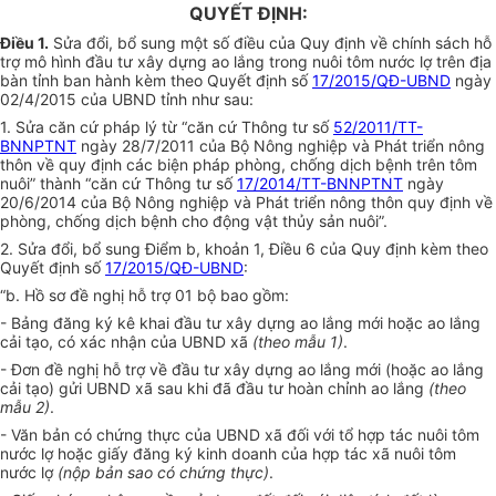
QUYẾT ĐỊNH:
Điều 1.
Sửa đổi, bổ sung một s
ố
điều của Quy định về chính sách hỗ
trợ mô hình đầu tư xây dựng ao lắng trong nuôi tôm nước lợ trên địa
bàn tỉnh ban hành kèm theo Quyết định số
17/2015/QĐ-UBND
ngày
02/4/2015 của UBND tỉnh như sau:
1. Sửa căn cứ pháp lý từ “căn cứ Thông tư số
52/2011/TT-
BNNPTNT
ngày 28/7/2011 của Bộ Nông nghiệp và Phát triển nông
thôn về quy định các biện pháp phòng, ch
ố
ng dịch bệnh trên tôm
nuôi” thành “căn cứ Thông tư số
17/2014/TT-BNNPTNT
ngày
20/6/2014 của Bộ Nông nghiệp và Phát triển nông thôn quy định về
phòng, ch
ố
ng dịch bệnh cho động vật thủy sản nuôi”.
2. Sửa đổi, bổ sung Điểm b, khoản 1, Điều 6 của Quy định kèm theo
Quy
ế
t định số
17/2015/QĐ-UBND
:
“b. Hồ sơ đề nghị hỗ trợ 01 bộ bao gồm:
- Bảng đăng ký kê khai đầu tư xây dựng ao lắng mới hoặc ao lắng
cải tạo, có xác nhận của UBND xã
(theo mẫu
1
)
.
- Đơn đề nghị hỗ trợ về đầu tư xây dựng ao lắng mới (hoặc ao lắng
cải tạo) gửi UBND xã sau khi đã đầu tư hoàn chỉnh ao lắng
(theo
mẫu 2)
.
- Văn bản có chứng thực của UBN
D
xã đối với tổ hợp tác nuôi tôm
nước lợ hoặc giấy đăng ký kinh doanh của hợp tác xã nuôi tôm
nước lợ
(nộp bản sao có chứng thực)
.