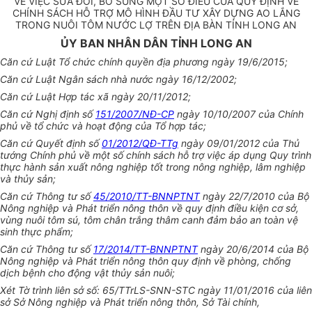
VỀ VIỆC SỬA ĐỔI, BỔ SUNG MỘT SỐ ĐIỀU CỦA QUY ĐỊNH VỀ
CHÍNH SÁCH HỖ TRỢ MÔ HÌNH ĐẦU TƯ XÂY DỰNG AO LẮNG
TRONG NUÔI TÔM NƯỚC LỢ TRÊN ĐỊA BÀN TỈNH LONG AN
ỦY BAN NHÂN DÂN TỈNH LONG AN
Căn cứ Luật Tổ chức chính quyền địa phương ngày 19/6/2015;
Căn cứ Luật Ngân sách nhà nước ngày 16/12/2002;
Căn cứ Luật Hợp tác xã ngày 20/11/2012;
Căn cứ Nghị định số
151/2007/NĐ-CP
ngày 10/10/2007 của Chính
phủ về tổ chức và hoạt động của Tổ hợp tác;
Căn cứ Quyết định số
01/2012/QĐ-TTg
ngày 09/01/2012 của Thủ
tướng Chính phủ về một s
ố
chính sách hỗ trợ việc áp dụng Quy trình
thực hành sản xuất nông nghiệp t
ố
t trong nông nghiệp, lâm nghiệp
và thủy sản;
Căn cứ Thông tư số
45/2010/TT-BNNPTNT
ngày 22/7/2010 của Bộ
Nông nghiệp và Phát triển nông thôn về quy định điều kiện cơ sở,
vùng nuôi tôm sú, tôm chân tr
ắ
ng thâm canh đảm bảo an toàn vệ
sinh thực phẩm;
Căn cứ Thông tư số
17/2014/TT-BNNPTNT
ngày 20/6/2014 của Bộ
Nông nghiệp và Phát triển nông thôn quy định về phòng, chống
dịch bệnh cho động vật thủy sản nuôi;
Xét Tờ trình liên sở số: 65/TTrLS-SNN-STC ngày 11/01/2016 của liên
sở Sở Nông nghiệp và Phát triển nông thôn, Sở Tài chính,