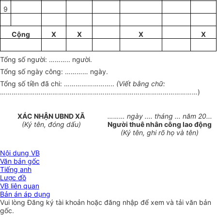
9
Cộng
X
X
X
X
Tổng số người:
………..
người.
Tổng số ngày công:
…………
ngày.
Tổng số ti
ề
n đã chi:
……………………..
(Viết bằng chữ:
…………………………………………………………………………………………)
XÁC NHẬN UBND XÃ
………
ngày .... tháng ... năm 20...
(Ký tên, đóng d
ấ
u)
Người thuê nhân công lao động
(Ký tên, ghi rõ họ và tên)
Nội dung VB
Văn bản gốc
Tiếng anh
Lược đồ
VB liên quan
Bản án áp dụng
Vui lòng
Đăng ký
tài khoản hoặc
đăng nhập
để xem và tải văn bản
gốc.