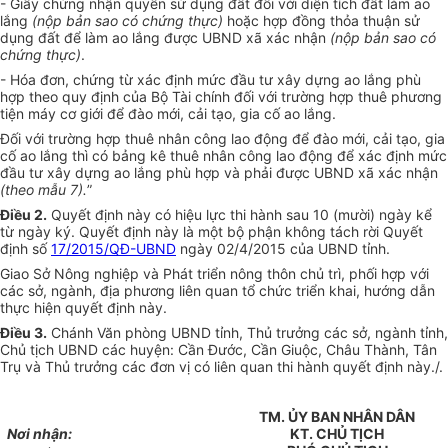
- Giấy chứng nhận quyền sử dụng đất đối với diện tích đất làm ao
lắng
(nộp bản sao có chứng thực)
hoặc hợp đồng thỏa thuận sử
dụng đất để làm ao lắng được UBND xã xác nhận
(nộp bản sao có
chứng thực)
.
- Hóa đơn, chứng từ xác định mức đầu tư xây dựng ao lắng phù
hợp theo quy định của Bộ Tài chính đối với trường hợp thuê phương
tiện máy cơ giới đ
ể
đào mới, cải tạo, gia cố ao lắng.
Đối với trường hợp thuê nhân công lao động để đào mới, cải tạo, gia
cố ao lắng thì có bảng kê thuê nhân công lao động để xác định mức
đầu tư xây dựng ao lắng phù hợp và phải được UBND xã xác nhận
(theo m
ẫ
u 7)
.
”
Điều 2.
Quyết định này có hiệu lực thi hành sau 10 (mười) ngày kể
từ ngày ký. Quyết định này là một bộ phận không tách rời Quyết
định số
17/2015/QĐ-UBND
ngày 02/4/2015 của UBND tỉnh.
Giao Sở Nông nghiệp và Phát triển nông thôn chủ trì, phối hợp với
các sở, ngành, địa phương liên quan tổ chức triển khai, hướng dẫn
thực hiện quyết định này.
Điều 3.
Chánh Văn phòng UBND tỉnh, Thủ trưởng các sở, ngành tỉnh,
Chủ tịch UBND các huyện:
C
ần Đước,
C
ần Giuộc, Châu Thành, Tân
Trụ và Thủ trưởng các đơn vị có
li
ên quan thi hành quyết định này./.
TM. ỦY BAN NHÂN DÂN
Nơi nhận:
K
T.
CHỦ TỊCH