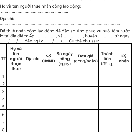
Họ và tên người thuê nhân công lao động:
…………………………………………………
Địa chỉ:
…………………………………………………………………………………………..
Đã thuê nhân công lao động để đào ao lắng phục vụ nuôi tôm nước
lợ tại địa đi
ể
m:
Ấ
p
……………..
, xã
…………….,
huyện
………….
từ ngày
…….
/
……
/
…..
đến ngày
…….
/
……
/
…..
Cụ thể như sau:
Họ và
tên
S
ố
ngày
Thành
S
ố
Đơn giá
K
ý
TT
người
Địa chỉ
công
tiền
CMND
(đồng/ngày)
nhận
được
(ngày)
(đồng)
thuê
1
2
3
4
5
6
7
8