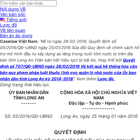
Nội dung VB
Văn bản gốc
Tiếng anh
Lược đồ
VB liên quan
Bản án áp dụng
Caselaw Việt Nam:
“Kể từ ngày 28-02-2019, Quyết định số
05/2016/QĐ-UBND ngày 25/01/2016 Sửa đổi Quy định về chính sách hỗ
trợ mô hình đầu tư xây dựng ao lắng trong nuôi tôm nước lợ trên địa
bàn tỉnh Long An (Văn bản hết hiệu lực) bị bãi bỏ, thay thế bởi
Quyết
định số 707/QĐ-UBND ngày 28/02/2019 Về kết quả hệ thống hóa văn
bản quy phạm pháp luật thuộc lĩnh vực quản lý nhà nước của Ủy ban
nhân dân tỉnh Long An kỳ 2014-2018
”.
Xem thêm
Lược đồ.
Dòng trạng thái hiệu lực.
ỦY BAN NHÂN DÂN
CỘNG HÒA XÃ HỘI CHỦ NGHĨA VIỆT
TỈNH LONG AN
NAM
-------
Độc lập - Tự do - Hạnh phúc
---------------
Số:
05
/2016/QĐ-UBND
Long An, ngày
25
tháng
01
năm 201
6
QUYẾT ĐỊNH