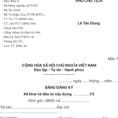
PHÓ CHỦ TỊCH
- Như điều 3;
- Bộ Nông nghiệp và PTNT;
- B
ộ
Tài chính;
- B
ộ
Tư pháp (Cục KTVB QPPL);
- TT.TU, TT.HĐND tỉnh;
Lê Tấn Dũng
- CT, các PCT.UBND tỉnh;
- Công b
á
o tỉnh;
- Cổng thông tin điện tử tỉnh;
- Báo LA, Đài PT&TH LA;
- Phòng NC-KT;
- Lưu: VT, SNN, An.
M
ẫ
u
1
CỘNG HÒA X
Ã
HỘI CHỦ NGHĨA VIỆT NAM
Độc lập - Tự do - Hạnh phúc
-----------------
………..,
ngày
…..
tháng
….
năm…
…
BẢNG ĐĂNG KÝ
K
ê
khai về đầu tư xây dựng
…………….
(1)
Kính gửi: UBND xã
………………………
Tôi tên:
…………………………………..
Địa chỉ:
………………………………………………