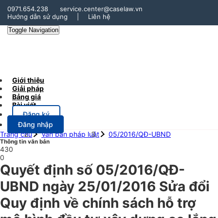
0971.654.238
service.center@caselaw.vn
Hướng dẫn sử dụng
|
Liên hệ
Toggle Navigation
Giới thiệu
Giải pháp
Bảng giá
Bài viết
Đăng ký
Đăng nhập
Trang chủ
Văn bản pháp luật
05/2016/QĐ-UBND
Thông tin văn bản
430
0
Quyết định số 05/2016/QĐ-
UBND ngày 25/01/2016 Sửa đổi
Quy định về chính sách hỗ trợ