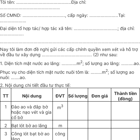
Tôi tên:
……………………………………..
Địa chỉ:
…………………………………………
Số CMND:
…………………………….,
cấp ngày:
…………………..T
ại:
…………………
Đại diện tổ hợp tác/ hợp tác xã tên:
……………………………..
; địa chỉ:
……………….
…………………………………………………………………………………………………
Nay tôi làm đơn đề nghị gửi các cấp chính quyền xem xét và hỗ trợ
về
đ
ầu tư xây dựng
………………………………….
(2) như sau:
2
1
. Diện tích mặt nước ao lắng:
…………
m
; số lượng ao lắng:
……….
ao.
2
Phục vụ cho diện tích mặt nước nuôi tôm là:
………
m
; số lượng ao
nuôi:
….
...ao.
2. Nội dung chi tiết
đ
ầu tư thực tế:
Thành tiền
TT
Nội dung
ĐVT
S
ố
lượng
Đơn giá
(đồng)
1
Đào ao và đ
ắ
p bờ
3
m
hoặc nạo vét và gia
cố bờ
2
Bạt lót bờ ao lắng
m
3
Công lót bạt bờ ao
công
l
ắng