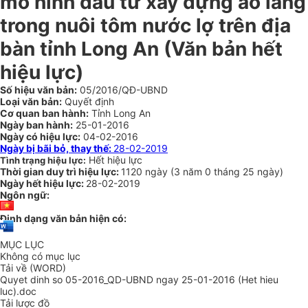
mô hình đầu tư xây dựng ao lắng
trong nuôi tôm nước lợ trên địa
bàn tỉnh Long An (Văn bản hết
hiệu lực)
Số hiệu văn bản:
05/2016/QĐ-UBND
Loại văn bản:
Quyết định
Cơ quan ban hành:
Tỉnh Long An
Ngày ban hành:
25-01-2016
Ngày có hiệu lực:
04-02-2016
Ngày bị bãi bỏ, thay thế:
28-02-2019
Hết hiệu lực
Tình trạng hiệu lực:
Thời gian duy trì hiệu lực:
1120 ngày
(
3 năm
0 tháng
25 ngày
)
Ngày hết hiệu lực:
28-02-2019
Ngôn ngữ:
Định dạng văn bản hiện có:
MỤC LỤC
Không có mục lục
Tải về (WORD)
Quyet dinh so 05-2016_QD-UBND ngay 25-01-2016 (Het hieu
luc).doc
Tải lược đồ