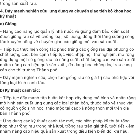
trong sản xuất rau.
4. Đẩy mạnh nghiên cứu, ứng dụng và chuyển giao tiến bộ khoa học
kỹ thuật
a) Giống:
- Nâng cao năng lực quản lý nhà nước về giống đảm bảo kiểm soát
được giống rau cả về chủng loại, số lượng; đồng thời tăng cường công
tác khuyến nông về chuy
ể
n giao các giống mới vào sản xuất.
- Tiếp tục thực hiện công tác phục tráng các giống rau địa phương có
chất lượng cao; bên cạnh tiếp tục việc nhập nội, thử nghiệm, mở rộng
ứng dụng một số giống rau có năng suất, chất lượng cao vào sản xuất
nhằm nâng cao hiệu quả sản xuất, đa dạng hóa chủng loại rau cung
cấp cho thị trường Thành phố.
- Đẩy mạnh nghiên cứu, chọn tạo giống rau có giá trị cao phù hợp với
từng loại hình canh tác.
b) Kỹ thuật canh tác:
- Tiếp tục đẩy mạnh tập huấn kết hợp xây dựng mô hình và nhân rộng
mô hình sản xuất ứng dụng các loại phân bón, thuốc bảo vệ thực vật
có nguồn gốc sinh học, thảo mộc tại các xã nông thôn mới trên địa
bàn Thành phố.
- Ứng dụng các kỹ thuật canh tác mới, các biện pháp kỹ thuật tổng
hợp như trồng rau trong nhà lưới, trồng rau trên giá th
ể
, tưới tiết kiệm
nhằm nâng cao hiệu quả sản xuất trong điều kiện biến đ
ổ
i khí hậu.