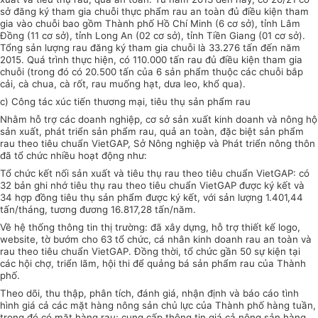
sở đăng ký tham gia chuỗi thực
phẩm
rau an toàn đủ điều kiện tham
gia vào chuỗi bao gồm Thành phố Hồ Chí Minh (6 cơ sở), tỉnh Lâm
Đồng (11 cơ sở), tỉnh Long An (02 cơ sở), tỉnh Tiền Giang (01 cơ sở).
Tổng
sản lượng rau đăng ký tham gia chuỗi là 33.276 tấn đến năm
2015. Quá trình thực hiện, có 110.000 tấn rau đủ điều kiện tham gia
chuỗi (trong đó có 20.500 tấn của 6 sản phẩm thuộc các chuỗi bắp
cải, cà chua, cà rốt, rau muống hạt, dưa leo, khổ qua).
c) Công tác xúc tiến thương mại, tiêu thụ sản phẩm rau
Nhằm hỗ trợ các doanh nghiệp, cơ sở sản xuất kinh doanh và nông hộ
sản xuất, phát triển sản phẩm rau, quả an toàn, đặc biệt sản phẩm
rau theo tiêu chuẩn VietGAP, Sở Nông nghiệp và Phát triển nông thôn
đã tổ chức nhiều hoạt động như:
Tổ chức kết nối sản xuất và tiêu thụ rau theo tiêu chuẩn VietGAP: có
32 bản ghi nhớ tiêu thụ rau theo tiêu chuẩn VietGAP được ký kết và
34 hợp đồng tiêu thụ sản phẩm được ký kết, với sản lượng 1.401,44
tấn/tháng, tương đương 16.817,28 tấn/năm.
V
ề hệ thống thông tin thị trường: đã xây dựng, hỗ trợ thiết kế logo,
website, tờ bướm cho 63
tổ chức
, cá nhân kinh doanh rau an toàn và
rau theo tiêu
chuẩn
VietGAP. Đồng thời, tổ chức gần 50 sự kiện tại
các hội chợ,
triển
lãm, hội thi để quảng bá sản phẩm rau của Thành
phố.
Theo dõi, thu thập, phân tích, đánh giá, nhận định và báo cáo tình
hình giá cả các mặt hàng nông sản chủ lực của Thành phố hàng tuần,
trong đó có mặt hàng rau; cung cấp thông tin giá cả nông sản hàng