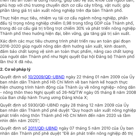
phù hợp
với chủ trương chuyển dịch cơ cấu cây trồng, vật nuôi; góp
phần tăng giá trị sản xuất nông nghiệp trên địa bàn Thành phố.
Thực hiện mục tiêu, nhiệm vụ tái cơ cấu ngành nông nghiệp, phấn
đấu tỷ trọng nông nghiệp chiếm 0,98 trong tổng GDP của Thành phố,
trong đó cơ cấu giá trị trồng trọt chiếm 30% và phát triển nông nghiệp
Thành phố theo hướng hiện đại, bền vững, gia tăng giá trị sản xuất.
Xác định các mục tiêu chương trình phát triển rau an toàn giai đoạn
2016-2020 giúp người nông dân định hướng sản xuất, kinh doanh,
đảm bảo chất lượng vệ sinh an toàn thực phẩm, nâng cao chất lượng
của người dân Thành phố như Nghị quyết Đại hội Đảng bộ Thành phố
lần thứ X đã nêu.
2. Cơ sở pháp lý
Quyết định số
10/2009/QĐ-UBND
ngày 22 tháng 01 năm 2009 của
Ủy
ban
nhân dân Thành phố Hồ Chí Minh về ban hành kế hoạch thực
hiện chương trình hành động của Thành ủy về nông nghiệp- nông dân
- nông thôn theo Nghị quyết số 26-NQ/TW ngày 05 tháng 8 năm 2008
của Ban chấp hành Trung ương Đảng khóa X;
Quyết định số 5930/QĐ-
UBND
ngày 28 tháng 12 năm 2009 của
Ủy
ban
nhân dân Thành phố phê duyệt “Quy hoạch sản xuất nông nghiệp
phát triển nông thôn Thành phố Hồ Chí Minh đến năm 2020 và tầm
nhìn đến năm 2025”;
Quyết định số
2011/QĐ-UBND
ngày 07 tháng 5 năm 2010 của
Ủy ban
nhân dân Thành phố phê duyệt “
Đề án
phát triển nông nghiệp đô thị