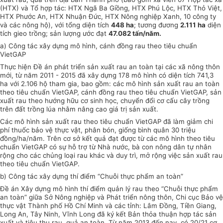
(HTX) và Tổ hợp tác: HTX Ngã Ba Giồng, HTX Phú Lộc, HTX Thỏ Việt,
HTX Phước An, HTX Nhuận Đức, HTX Nông nghiệp Xanh, 10 công ty
và các nông hộ), với tổng diện tích
448 ha
; tương đương
2.111 ha
diện
tích gieo trồng; sản lượng ước đạt
47.082 tấn/năm.
a) Công tác xây dựng mô hình, cánh đồng rau theo tiêu
chuẩn
VietGAP
Thực hiện Đề án phát triển sản xuất rau an toàn tại các xã nông thôn
mới, từ năm 2011 - 2015 đã xây dựng 178 mô hình có diện tích 741,3
ha với 2.106 hộ tham gia, bao gồm: các mô hình sản xuất rau an toàn
theo tiêu chuẩn VietGAP, cánh đồng rau theo tiêu
chuẩn
VietGAP, sản
xuất rau theo hướng hữu cơ sinh học, chuyển đ
ổ
i cơ cấu cây trồng
trên đất trồng lúa nhằm nâng cao giá trị sản xuất.
Các mô hình sản xuất rau theo tiêu chuẩn VietGAP đã làm giảm chi
phí thuốc bảo vệ thực vật, phân bón, giống
bình
quân 30 triệu
đồng/ha/năm. Trên cơ sở kết quả đạt được từ các mô hình theo tiêu
chuẩn
VietGAP có sự hỗ trợ từ Nhà nước, bà con nông dân tự nhân
rộng cho các chủng loại rau khác và duy trì, mở rộng việc sản xuất rau
theo tiêu chuẩn VietGAP.
b) Công tác xây dựng thí điểm “Chuỗi thực phẩm an toàn”
Đề án Xây dựng mô hình thí điểm quản lý rau theo “Chuỗi thực phẩm
an toàn” giữa Sở Nông nghiệp và Phát
triển
nông thôn, Chi cục Bảo vệ
thực vật Thành phố Hồ Chí Minh và các tỉnh: Lâm Đồng, Tiền Giang,
Long An, Tây Ninh, Vĩnh Long đã ký kết Bản thỏa thuận hợp tác sản
xuất và tiêu thụ rau, quả an toàn. Từ năm 2013 đến nay, có 20/21 cơ