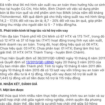
Đã triển khai 94 mô hình sản xuất rau an toàn theo hướng hữu cơ sinh
học tại huyện Củ Chi, Hóc Môn, Bình Chánh với việc sử dụng phân
bón lá Bio trùn quế và chế phẩm sinh học BIMA (chứa nấm đối kháng
Trichorderma
). Kết quả đánh giá cho thấy năng suất rau mô hình tăng
14,2 - 17,5% đối với rau ăn lá; 8,7 - 20% đối với rau ăn quả, góp phần
tăng thu nhập cho người dân từ 5 - 7 triệu đồng/ha.
5. Phát triển kinh tế hợp tác và hỗ trợ vốn vay
Trên địa bàn Thành phố Hồ Chí Minh có 67 HTX và 175 THT, trong đó
có 12 HTX và 37 tổ hợp tác (THT) hoạt động trong lĩnh vực sản xuất,
kinh doanh rau an toàn. Trong đó, hoạt động hiệu quả có 06 HTX;
Chưa hiệu quả: 03 HTX; Chưa phân loại: 01 HTX; Đang làm thủ tục
giải thể: 01 HTX (HTX Thành Trang - huyện Bình Chánh).
Thực hiện Quyết định số 36/2011/QĐ-
UBND
ngày 10 tháng 6 năm 2011
và Quyết định số
13/2013/QĐ-UBND
ngày 20 tháng 3 năm 2013 của
Ủy ban
nhân dân Thành phố: Tính từ ngày 10 tháng 6 năm 2011 đến
ngày 10 tháng 8 năm 2015 đã có 13 lượt vay vốn trồng rau an toàn với
tổng
vốn đầu tư là 4 tỷ đồng, tổng vốn vay được hỗ trợ lãi suất là
1,445 tỷ đồng
với
số tiền được hỗ trợ là 115 triệu đồng.
II. NHẬN XÉT, ĐÁNH GIÁ
1. Mặt làm được
Kế thừa
quá trình nhiều năm thực hiện chương trình rau an toàn và sự
phối hợp
chặt chẽ giữa ngành nông nghiệp, chính quyền địa phương
các cấp, đoàn thể, đặc biệt là sự
phối hợp
chặt chẽ giữa Sở Nông