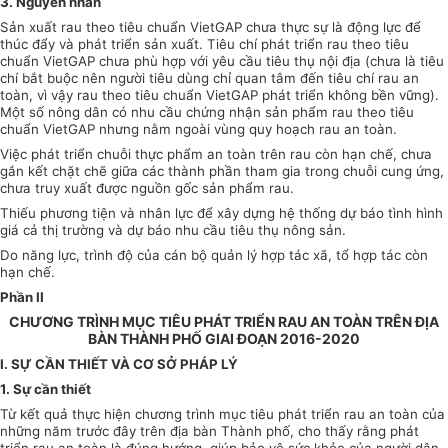
3. Nguyên nhân
Sản xuất rau theo tiêu chuẩn VietGAP chưa thực sự là động lực để
thúc đẩy và phát triển sản xuất. Tiêu chí phát triển rau theo tiêu
chuẩn
VietGAP chưa
phù hợp
với yêu cầu tiêu thụ nội địa (chưa là tiêu
chí bắt buộc nên người tiêu dùng chỉ quan tâm đ
ế
n tiêu chí rau an
toàn, vì vậy rau theo tiêu chuẩn VietGAP phát triển không bền vững).
Một số nông dân có nhu cầu chứng nhận sản phẩm rau theo tiêu
chuẩn VietGAP nhưng nằm ngoài vùng quy hoạch rau an toàn.
Việc phát triển chuỗi thực phẩm an toàn trên rau còn hạn chế, chưa
gắn kết chặt chẽ giữa các thành phần tham gia trong chuỗi cung ứng,
chưa truy xuất được nguồn gốc sản
phẩm
rau.
Thiếu phương tiện và nhân lực để xây dựng hệ thống dự báo tình hình
giá cả thị trường và dự báo nhu cầu tiêu thụ nông sản.
Do năng lực, trình độ của cán bộ quản lý
hợp tác
xã, tổ hợp tác còn
hạn chế.
Phần II
CHƯƠNG TRÌNH MỤC TIÊU PHÁT TRIỂN RAU AN TOÀN TRÊN ĐỊA
BÀN THÀNH PHỐ GIAI ĐOẠN 2016-2020
I. SỰ CẦN THIẾT VÀ CƠ SỞ PHÁP LÝ
1. Sự cần thiết
Từ kết quả thực hiện chương trình mục tiêu phát triển rau an toàn của
những năm trước đây trên địa bàn Thành phố, cho thấy rằng phát
triển
rau an toàn là đúng hướng, giúp bảo vệ sức khỏe của người dân,