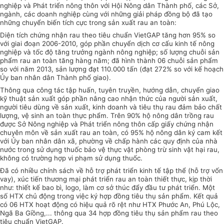
nghiệp và
Phát triển
nông thôn với Hội Nông dân Thành phố, các Sở,
ngành, các doanh nghiệp cùng với những giải pháp đồng bộ đã tạo
những chuy
ể
n biến tích cực trong sản xuất rau an toàn:
Diện tích chứng nhận rau theo tiêu chuẩn VietGAP tăng hơn 95% so
với giai đoạn 2006-2010, góp phần chuyển dịch cơ cấu kinh tế nông
nghiệp và tốc độ tăng trưởng ngành nông nghiệp; số lượng chuỗi sản
phẩm
rau an toàn tăng hàng năm; đã hình thành 06 chuỗi sản
phẩm
so với năm 2013, sản lượng đạt 110.000 tấn (đạt 272% so với kế hoạch
Ủy ban
nhân dân Thành phố giao).
Thông qua công tác tập huấn, tuyên truyền, hướng dẫn, chuyển giao
kỹ thuật sản xuất góp phần nâng cao nhận thức của người sản xuất,
người tiêu dùng về sản xuất, kinh doanh và tiêu thụ rau đảm bảo chất
lượng, vệ sinh an toàn thực phẩm. Trên 90% hộ nông dân trồng rau
được Sở Nông nghiệp và Phát triển nông thôn cấp giấy chứng nhận
chuyên môn về sản xuất rau an toàn, có 95% hộ nông dân ký cam kết
với
Ủy ban
nhân dân xã, phường về chấp hành các quy định của nhà
nước trong sử dụng thuốc bảo vệ thực vật phòng trừ sinh vật hại rau,
không có
trường hợp
vi phạm sử dụng thuốc.
Đã có nhiều chính sách về hỗ trợ phát triển kinh tế tập thể (hỗ trợ vốn
vay), xúc tiến thương mại phát triển rau an toàn thiết thực, kịp thời
như: thiết kế bao bì, logo, làm cơ sở thúc đẩy đầu tư phát triển. Một
số HTX chủ động trong việc ký
hợp đồng tiêu thụ sản phẩm.
Kết quả
có 06 HTX hoạt động có hiệu quả rõ rệt như HTX Phước An, Phú Lộc,
Ngã Ba Giồng,... thông qua 34
hợp đồng
tiêu thụ sản
phẩm
rau theo
tiêu
chuẩn
VietGAP.