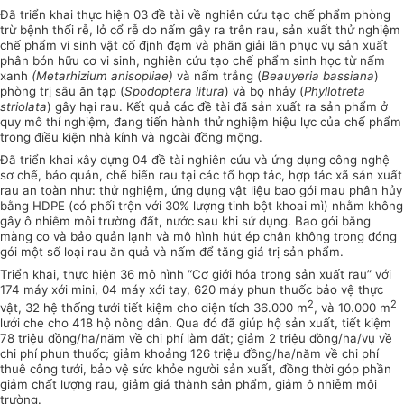
Đã triển khai thực hiện 03 đề tài về nghiên cứu tạo chế phẩm phòng
trừ bệnh thối rễ, lở c
ổ
rễ do nấm gây ra trên rau, sản xuất thử nghiệm
chế
phẩm
vi sinh vật cố định đạm và phân giải lân phục vụ sản xuất
phân bón hữu cơ vi sinh, nghiên cứu tạo chế phẩm sinh học từ nấm
xanh
(Metarh
i
z
i
um an
i
soplia
e
)
và nấm trắng (
Bea
uy
er
i
a bass
i
ana
)
phòng trị sâu ăn tạp
(
Spodoptera litura
) và bọ nhảy (
Phyl
l
otreta
striolata
) gây hại rau. Kết quả các đề tài đã sản xuất ra sản phẩm ở
quy mô thí nghiệm, đang tiến hành thử nghiệm hiệu lực của chế
phẩm
trong điều kiện nhà kính và ngoài đồng mộng.
Đã triển khai xây dựng 04 đề tài nghiên cứu và ứng dụng công nghệ
sơ chế, bảo quản, chế biến rau tại các tổ hợp tác,
hợp tác
xã sản xuất
rau an toàn như: thử nghiệm, ứng dụng vật liệu bao gói mau phân hủy
bằng HDPE (có phối trộn với 30% lượng tinh bột khoai mì) nhằm không
gây ô nhiễm môi trường đất, nước sau khi sử dụng. Bao gói bằng
màng co và bảo quản lạnh và
mô
hình hút ép chân không trong đóng
gói một số loại rau ăn quả và nấm để tăng giá trị sản phẩm.
Triển khai, thực hiện 36 mô hình “Cơ giới hóa trong sản xuất rau” với
174 máy xới mini, 04 máy xới tay, 620 máy phun thuốc bảo vệ thực
2
2
vật, 32 hệ thống tưới tiết kiệm cho diện tích 36.000 m
, và 10.000 m
lưới che cho 418 hộ nông dân. Qua đó đã giúp hộ sản xuất, tiết kiệm
78 triệu đồng/ha/năm về chi phí làm đất; giảm 2 triệu đồng/ha/vụ về
chi phí phun thuốc; giảm khoảng 126 triệu đồng/ha/năm về chi phí
thuê công tưới, bảo vệ sức khỏe người sản xuất, đồng thời góp phần
giảm chất lượng rau, giảm giá thành sản phẩm, giảm ô nhiễm môi
trường.