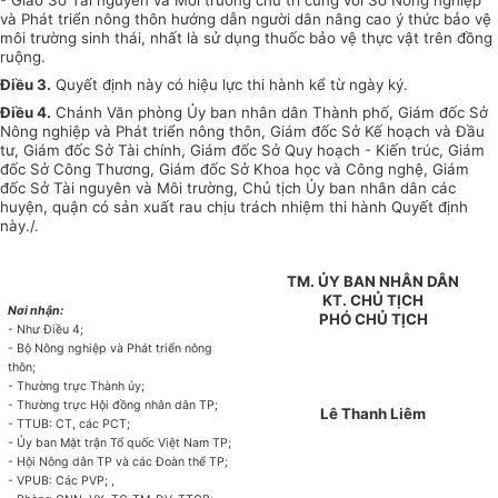
- Giao Sở Tài nguyên và Môi trường chủ trì cùng với Sở Nông nghiệp
và
Phát triển
nông thôn
hướng dẫn
người dân nâng cao ý thức bảo vệ
môi trường sinh thái, nhất là sử dụng thuốc bảo vệ thực vật trên đồng
ru
ộng.
Điều 3.
Quyết định này có hiệu lực thi hành kể từ ngày ký.
Điều 4.
Chánh Văn phòng
Ủy ban
nhân dân Thành phố, Giám đốc Sở
Nông nghiệp và Phát triển nông thôn, Giám đốc Sở Kế hoạch và Đầu
tư, Giám đốc Sở Tài chính, Giám đốc Sở Quy hoạch - Kiến trúc, Giám
đốc Sở Công Thương, Giám đốc Sở Khoa học và Công nghệ, Giám
đốc Sở Tài nguyên và Môi trường, Chủ tịch
Ủy ban
nhân dân các
huyện, quận có sản xuất rau chịu trách nhiệm thi hành Quyết định
này./.
TM. ỦY BAN NHÂN DÂN
KT. CHỦ TỊCH
Nơi nhận:
PHÓ CHỦ TỊCH
- Như Điều 4;
- Bộ Nông nghiệp và Phát
tr
iển nông
thôn;
- Thường trực Thành ủy;
- Thường trực Hội đồng nhân dân TP;
Lê Thanh Liêm
- TTUB: CT, các PC
T
;
-
Ủy ban
Mặt
tr
ận Tổ quốc Việt Nam TP;
- Hội Nông dân TP và các Đoàn thể TP;
- VPUB: Các PVP; ,