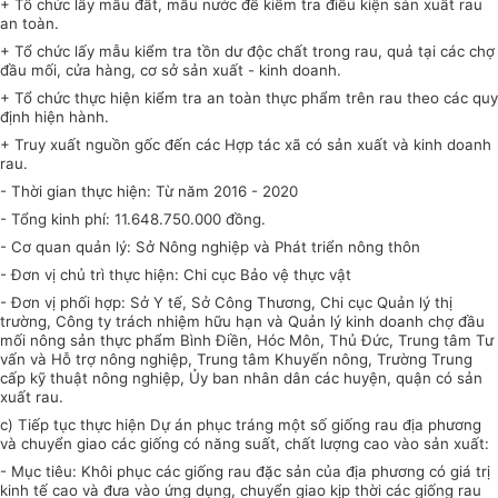
+ Tổ chức lấy mẫu đất, mẫu nước để kiểm tra điều kiện sản xuất rau
an toàn.
+ Tổ chức lấy mẫu kiểm tra tồn dư độc chất trong rau, quả tại các chợ
đầu mối, cửa hàng, cơ sở sản xuất - kinh doanh.
+ Tổ chức thực hiện kiểm tra an toàn thực phẩm trên rau theo các quy
định hiện hành.
+ Truy xuất nguồn gốc đến các Hợp tác xã có sản xuất và kinh doanh
rau.
- Thời gian thực hiện: Từ năm 2016 - 2020
- Tổng kinh phí: 11.648.750.000 đồng.
- Cơ quan quản lý: Sở Nông nghiệp và Phát triển nông thôn
- Đơn vị chủ trì thực hiện: Chi cục Bảo vệ thực vật
- Đơn vị phối hợp: Sở Y tế, Sở Công Thương, Chi cục Quản lý thị
trường, Công ty trách nhiệm hữu hạn và Quản lý kinh doanh chợ đ
ầ
u
m
ố
i nông sản thực
phẩm
B
ì
nh Đi
ề
n, Hóc Môn, Thủ Đức, Trung tâm Tư
v
ấ
n và Hỗ trợ nông nghiệp, Trung tâm Khuyến nông, Trường Trung
cấp kỹ thuật nông nghiệp,
Ủy ban
nhân dân các huyện, quận có sản
xuất rau.
c) Tiếp tục thực hiện Dự án phục tráng một số giống rau địa phương
và chuyển giao các giống có năng suất, chất lượng cao vào sản xuất:
- Mục tiêu: Khôi phục các giống rau đặc sản của địa phương có giá trị
kinh tế cao và đưa vào ứng dụng, chuyển giao kịp thời các giống rau