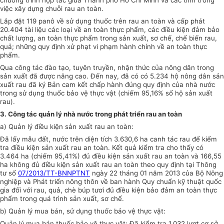
chương trình hợp tác giữa Thành phố Hồ Chí Minh và các tỉnh trong
việc xây dựng chuỗi rau an toàn.
Lắp đặt 119 panô về sử dụng thuốc trên rau an toàn và cấp phát
20.404 tài liệu các loại về an toàn thực
phẩm
, các điều kiện đảm bảo
chất lượng, an toàn thực
phẩm
trong sản xuất, sơ chế, chế biến rau,
quả; những quy định xử phạt vi phạm hành chính về an toàn thực
phẩm
.
Qua công tác đào tạo, tuyên truyền, nhận thức của nông dân trong
sản xuất đã được nâng cao. Đ
ế
n nay, đã có có 5.234 hộ nông dân sản
xuất rau đã ký Bản cam kết chấp hành đúng quy định của nhà nước
trong sử dụng thuốc bảo vệ thực vật (chiếm 95,16% số hộ sản xuất
rau).
3. Công tác quản lý nhà nước trong phát triển rau an toàn
a) Quản lý điều kiện sản xuất rau an toàn:
Đã lấy mẫu đất, nước trên diện tích 3.630,6 ha canh tác rau để kiểm
tra điều kiện sản xuất rau an toàn.
Kết quả
kiểm tra
cho thấy có
3.464 ha (chiếm 95,41%) đủ điều kiện sản xuất rau an toàn và 166,55
ha không đủ điều kiện sản xuất rau an toàn theo quy định tại Thông
tư số
07/2013/TT-BNNPTNT
ngày 22 tháng 01 năm 2013 của Bộ Nông
nghiệp và Phát triển nông thôn về ban hành Quy chuẩn kỹ thuật quốc
gia đối với rau, quả, chè búp tươi đủ điều kiện bảo đảm an toàn thực
phẩm
trong quá trình sản xuất, sơ chế.
b) Quản lý mua bán, sử dụng thuốc bảo vệ thực vật:
Quản lý mua bán thuốc bảo vệ thực vật: Đã kiểm tra 1.032 lượt cơ sở