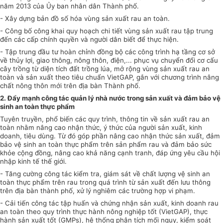
năm 2013 của
Ủy ban
nhân dân Thành phố.
- Xây dựng bản đồ số hóa vùng sản xuất rau an toàn.
- Công bố công khai quy hoạch chi tiết vùng sản xuất rau tập trung
đến các cấp chính quyền và người dân biết để thực hiện.
- Tập trung đầu tư hoàn chỉnh đồng bộ các công trình hạ tầng cơ sở
về thủy lợi, giao thông, nông thôn, điện,... phục vụ chuyển đổi cơ cấu
cây trồng từ diện tích đất trồng lúa, mở rộng vùng sản xuất rau an
toàn và sản xuất theo tiêu chuẩn VietGAP, gắn với chương trình nâng
chất nông thôn mới trên địa bàn Thành phố.
2. Đẩy mạnh công tác quản lý nhà nước trong sản xuất và đảm bảo vệ
sinh an toàn thực phẩm
Tuyên truyền, phổ biến các quy trình, thông tin về sản xuất rau an
toàn nhằm nâng cao nhận thức, ý thức của người sản xuất, kinh
doanh, tiêu dùng. Từ đó góp phần nâng cao nhận thức sản xuất, đảm
bảo vệ sinh an toàn thực
phẩm
trên sản phẩm rau và đảm bảo sức
khỏe cộng đồng, nâng cao khả năng cạnh tranh, đáp ứng yêu cầu hội
nhập kinh tế thế giới.
- Tăng cường công tác
kiểm tra
, giám sát về chất lượng vệ sinh an
toàn thực phẩm trên rau trong quá trình từ sản xuất đến lưu thông
trên địa bàn thành phố, xử lý nghiêm các trường hợp vi phạm.
- Cải tiến công tác tập huấn và chứng nhận sản xuất, kinh doanh rau
an toàn theo quy trình thực hành nông nghiệp tốt (VietGAP), thực
hành sản xuất tốt (GMPs), hệ thống phân tích mối nguy,
kiểm soát