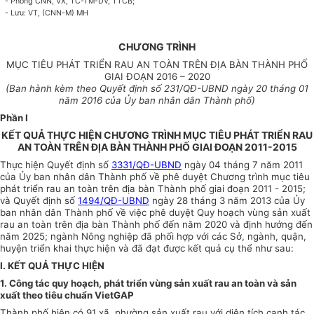
- Phòng CNN, VX, TC-TM-DV, TT
CB
;
- Lưu: VT, (CNN-M)
MH
CHƯƠNG TRÌNH
MỤC TIÊU PHÁT TRIỂN RAU AN TOÀN TRÊN ĐỊA BÀN THÀNH PHỐ
GIAI ĐOẠN 2016 – 2020
(Ban hành kèm theo Quyết định số
231
/QĐ-UBND ngày
20
tháng 01
năm 2016 của
Ủ
y ban nhân dân
Thành phố
)
Phần I
KẾT QUẢ THỰC HIỆN CHƯƠNG TRÌNH MỤC TIÊU PHÁT TRIỂN RAU
AN TOÀN TRÊN ĐỊA BÀN THÀNH PHỐ GIAI ĐOẠN 2011-2015
Thực hiện Quyết định số
3331/QĐ-UBND
ngày 04 tháng 7 năm 2011
của
Ủy ban
nhân dân Thành phố về phê duyệt Chương trình mục tiêu
phát triển rau an toàn trên địa bàn Thành phố giai đoạn 2011 - 2015;
và Quyết định số
1494/QĐ-UBND
ngày 28 tháng 3 năm 2013 của
Ủy
ban
nhân dân Thành phố về việc phê duyệt Quy hoạch vùng sản xuất
rau an toàn trên địa bàn Thành phố đến năm 2020 và định hướng đến
năm 2025; ngành Nông nghiệp đã
phối hợp
với các Sở, ngành, quận,
huyện tri
ể
n khai thực hiện và đã đạt được kết quả cụ thể như sau:
I. KẾT QUẢ THỰC HIỆN
1. Công tác quy hoạch, phát triển vùng sản xuất rau an toàn và sản
xuất theo tiêu chuẩn VietGAP
Thành phố hiện có 91 xã, phường sản xuất rau với diện tích canh tác