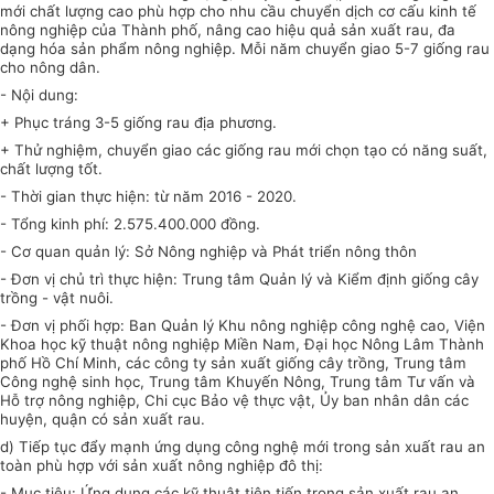
mới chất lượng cao phù hợp cho nhu cầu chuyển dịch cơ cấu kinh tế
nông nghiệp của Thành phố, nâng cao hiệu quả sản xuất rau, đa
dạng hóa sản
phẩm
nông nghiệp. Mỗi năm chuyển giao 5-7 giống rau
cho nông dân.
- Nội dung:
+ Phục tráng 3-5 giống rau địa phương.
+ Thử nghiệm, chuyển giao các giống rau mới chọn tạo có năng suất,
chất lượng tốt.
- Thời gian thực hiện: từ năm 2016 - 2020.
- Tổng kinh phí: 2.575.400.000 đồng.
- Cơ quan quản lý: Sở Nông nghiệp và Phát triển nông thôn
- Đơn vị chủ trì thực hiện: Trung tâm Quản lý và Kiểm định giống cây
trồng - vật nuôi.
- Đơn vị
phối hợp
: Ban Quản lý Khu nông nghiệp công nghệ cao, Viện
Khoa học kỹ thuật nông nghiệp Miền Nam, Đại học Nông Lâm Thành
phố Hồ Chí Minh, các công ty sản xuất giống cây trồng, Trung tâm
Công nghệ sinh học, Trung tâm Khuyến Nông, Trung tâm Tư vấn và
Hỗ trợ nông nghiệp, Chi cục Bảo vệ thực vật,
Ủy ban
nhân dân các
huyện, quận có sản xuất rau.
d) Tiếp tục đẩy mạnh ứng dụng công nghệ mới trong sản xuất rau an
toàn phù hợp với sản xuất nông nghiệp đô thị:
- Mục tiêu: Ứng dụng các kỹ thuật tiên tiến trong sản xuất rau an