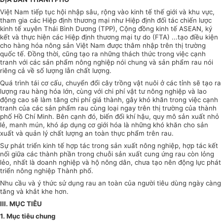
Việt Nam tiếp tục hội nhập sâu, rộng vào kinh tế thế giới và khu vực,
tham gia các Hiệp định thương mại như Hiệp định đối tác chiến lược
kinh tế xuyên Thái Bình Dương (TPP), Cộng đồng kinh tế ASEAN, ký
kết và thực hiện các Hiệp định thương mại tự do (FTA) ...tạo điều kiện
cho hàng hóa nông sản Việt Nam được thâm nhập trên thị trường
quốc tế. Đồng thời, cũng tạo ra những thách thức trong việc cạnh
tranh với các sản
phẩm
nông nghiệp nói chung và sản phẩm rau nói
riêng cả về số lượng lẫn chất lượng.
Quá trình tái cơ cấu, chuyển đổi cây trồng vật nuôi ở các tỉnh sẽ tạo ra
lượng rau hàng hóa lớn, cùng với chi phí vật tư nông nghiệp và lao
động cao sẽ làm tăng chi phí giá thành, gây khó khăn trong việc cạnh
tranh của các sản
phẩm
rau cùng loại ngay trên thị trường của thành
phố Hồ Chí Minh. Bên cạnh đó, biến đổi khí hậu, quy mô sản xuất nhỏ
lẻ, manh mún, khó áp dụng cơ giới hóa là những khó khăn cho sản
xuất và quản lý chất lượng an toàn thực phẩm trên rau.
Sự phát triển kinh tế hợp tác trong sản xuất nông nghiệp,
hợp tác
kết
nối giữa các thành phần trong chuỗi sản xuất cung ứng rau còn lỏng
lẻo, nhất là doanh nghiệp và hộ nông dân, chưa tạo nên động lực phát
triển
nông nghiệp Thành phố.
Nhu cầu và ý thức sử dụng rau an toàn của người tiêu dùng ngày càng
tăng và khắt khe hơn.
III. MỤC TIÊU
1. Mục tiêu chung