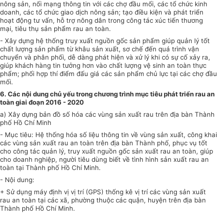
nông sản, nối mạng thông tin với các chợ đầu mối, các
tổ chức
kinh
doanh, các tổ chức giao dịch nông sản; tạo điều kiện và phát
triển
hoạt động tư vấn, hỗ trợ nông dân trong công tác xúc tiến thương
mại, tiêu thụ sản phẩm rau an toàn.
- Xây dựng hệ thống truy xuất nguồn gốc sản phẩm giúp quản lý tốt
chất lượng sản phẩm từ khâu sản xuất, sơ chế đến quá trình vận
chuyển và phân ph
ố
i, d
ễ
dàng phát hiện và xử lý khi có sự cố xảy ra,
giúp khách hàng tin tưởng hơn vào chất lượng vệ sinh an toàn thực
phẩm; phối hợp thí điểm đấu giá các sản phẩm chủ lực tại các chợ đầu
mối.
6. Các nội dung chủ yếu trong chương trình mục tiêu phát triển rau an
toàn giai đoạn 2016 - 2020
a) Xây dựng bản đồ số hóa các vùng sản xuất rau trên địa bàn Thành
phố Hồ Chí Minh
- Mục tiêu: Hệ thống hóa số liệu thông tin về vùng sản xuất, công khai
các vùng sản xuất rau an toàn trên địa bàn Thành phố, phục vụ tốt
cho công tác quản lý, truy xuất nguồn gốc sản xuất rau an toàn, giúp
cho doanh nghiệp, người tiêu dùng biết về tình hình sản xuất rau an
toàn tại Thành phố Hồ Chí Minh.
- Nội dung:
+ Sử dụng máy định vị vị trí (GPS) thống k
ê
vị trí các vùng sản xuất
rau an toàn tại các xã, phường thuộc các quận, huyện trên địa bàn
Thành phố Hồ Chí Minh.