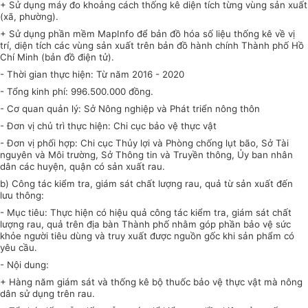
+ Sử dụng máy đo khoảng cách thống kê diện tích từng vùng sản xuất
(xã, phường).
+ Sử dụng phần mềm Map
I
n
fo
để bản đồ hóa số liệu thống kê về vị
trí, diện tích các vùng sản xuất trên bản đồ hành chính Thành phố Hồ
Chí Minh (bản đồ điện tử).
- Thời gian thực hiện: Từ năm 2016 - 2020
- Tổng kinh phí: 996.500.000 đồng.
- Cơ quan quản lý: Sở Nông nghiệp và Phát triển nông thôn
- Đơn vị chủ trì thực hiện: Chi cục bảo vệ thực vật
- Đơn vị
phối hợp
: Chi cục Thủy lợi và Phòng chống lụt bão, Sở Tài
nguyên và Môi trường, Sở Thông tin và Truyền thông,
Ủy ban
nhân
dân các huyện, quận có sản xuất rau.
b) Công tác kiểm tra, giám sát chất lượng rau, quả từ sản xuất đến
lưu thông:
- Mục tiêu: Thực hiện có hiệu quả công tác kiểm tra, giám sát chất
lượng rau, quả trên địa bàn Thành phố nhằm góp phần bảo vệ sức
khỏe người tiêu dùng và truy xuất được nguồn gốc khi sản
phẩm
có
yêu cầu.
- Nội dung:
+ Hàng năm giám sát và thống kê bộ thuốc bảo vệ thực vật mà nông
dân sử dụng trên rau.