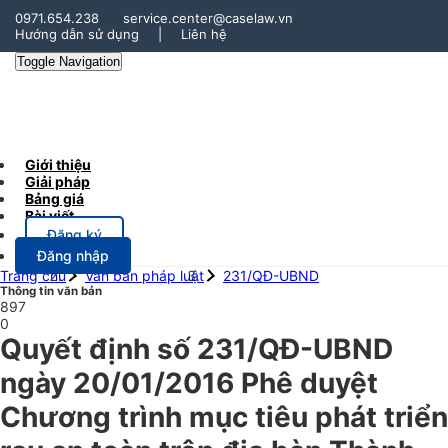
0971.654.238
service.center@caselaw.vn
Hướng dẫn sử dụng
|
Liên hệ
Toggle Navigation
Giới thiệu
Giải pháp
Bảng giá
Bài viết
Đăng ký
Đăng nhập
Trang chủ
Văn bản pháp luật
231/QĐ-UBND
Thông tin văn bản
897
0
Quyết định số 231/QĐ-UBND
ngày 20/01/2016 Phê duyệt
Chương trình mục tiêu phát triển