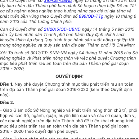
Căn cứ Quyết định số
310/QĐ-UBND
ngày 15 tháng 01 năm 2014 của
Ủy ban
nhân dân Thành phố ban hành Kế hoạch thực hiện
Đề án
Tái
cơ cấu ngành nông nghiệp theo hướng nâng cao giá trị gia tăng và
phát triển bền vững theo Quyết định số
899/QĐ-TTg
ngày 10 tháng 6
năm 2013 của Thủ tướng Chính phủ;
Căn cứ Quyết định số
21/2015/QĐ-UBND
ngày 14 tháng 5 năm 2015
của
Ủy ban
nhân dân Thành phố ban hành Quy định chính sách
khuyến khích áp dụng Quy trình thực hành sản xuất nông nghiệp tốt
trong nông nghiệp và thủy sản trên địa bàn Thành phố Hồ Chí Minh;
Xét Tờ trình số 3012/TTr-SNN-NN ngày 04 tháng 12 năm 2015 của Sở
Nông nghiệp và Phát triển nông thôn về việc phê duyệt Chương trình
mục tiêu
phát triển
rau an toàn trên địa bàn
Thành phố
giai đoạn
2016 - 2020,
QUYẾT ĐỊNH:
Điều 1.
Nay phê duyệt Chương trình mục tiêu phát triển rau an toàn
trên địa bàn Thành phố giai đoạn 2016-2020 (kèm theo Quyết định
này).
Điều 2.
- Giao Giám đốc Sở Nông nghiệp và Phát triển nông thôn chủ trì, phối
hợp với các Sở, ngành, quận, huyện liên quan và các cơ quan, đơn vị,
các doanh nghiệp trên địa bàn Thành phố để triển khai chương trình
mục tiêu phát triển rau an toàn trên địa bàn Thành phố giai đoạn
2016 - 2020 theo quyết định phê duyệt.