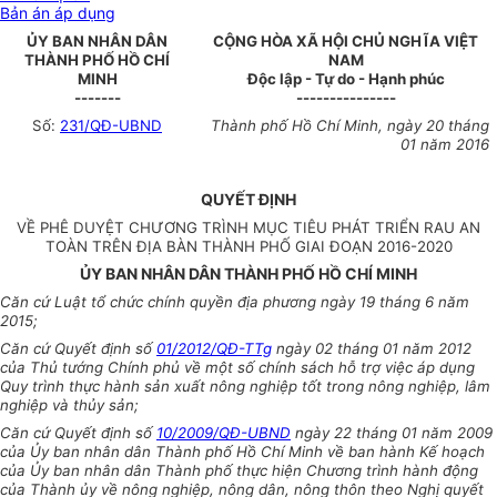
Bản án áp dụng
ỦY BAN NHÂN DÂN
CỘNG HÒA XÃ HỘI CHỦ NGHĨA VIỆT
THÀNH PHỐ HỒ CHÍ
NAM
MINH
Độc lập - Tự do - Hạnh phúc
-------
---------------
Số:
231/QĐ-UBND
Thành phố Hồ Chí Minh
, ngày
20
tháng
01
năm
2016
QUYẾT ĐỊNH
VỀ PHÊ DUYỆT CHƯƠNG TRÌNH MỤC TIÊU PHÁT TRIỂN RAU AN
TOÀN TRÊN ĐỊA BÀN THÀNH PHỐ GIAI ĐOẠN 2016-2020
ỦY BAN NHÂN DÂN THÀNH PHỐ HỒ CHÍ MINH
Căn cứ Luật tổ chức chính quyền địa phương ngày 19 tháng 6 năm
2015;
Căn cứ Quyết định số
01/2012/QĐ-TTg
ngày 02 tháng 01 năm 2012
của Thủ tướng Chính phủ về một số chính sách hỗ trợ việc áp dụng
Quy trình thực hành sản xuất nông nghiệp tốt trong nông nghiệp, lâm
nghiệp và thủy sản;
Căn cứ Quyết định số
10/2009/QĐ-UBND
ngày 22 tháng 01 năm 2009
của
Ủy ban
nhân dân Thành phố Hồ Chí Minh về ban hành
Kế hoạch
của
Ủy ban
nhân dân Thành phố thực hiện Chương trình hành động
của Thành ủy về nông nghiệp, nông dân, nông thôn theo Nghị quyết