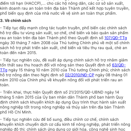
điểm tới hạn (HACCP),... cho các hộ nông dân, các cơ sở sản xuất,
kinh doanh rau an toàn trên địa bàn Thành phố kết hợp tuyên truyền,
phổ biến quy định của nhà nước về vệ sinh an toàn thực phẩm.
3.
V
ề chính sách
- Tiếp tục đẩy mạnh công tác tuyên truyền, phổ biến các chính sách
hỗ trợ đầu tư vùng sản xuất, sơ chế, chế biến và bảo quản sản phẩm
rau an toàn trên địa bàn Thành phố theo Quyết định số
107/QĐ-TTg
ngày 30 tháng 7 năm 2008 của Thủ tướng Chính phủ về một số chính
sách hỗ trợ phát triển sản xuất, chế biến và tiêu thụ rau quả, chè an
toàn đến năm 2015.
- Tiếp tục nghiên cứu, đề xuất áp dụng chính sách hỗ trợ nhằm giảm
tổn thất sau thu hoạch đối với nông sản theo Quyết định số
63/QĐ-
TTg
ngày 15 tháng 10 năm 2010 của Thủ tướng Chính phủ; chính sách
hỗ trợ nông dân theo Nghị định số
02/2010/NĐ-CP
ngày 08 tháng 01
năm 2010 của Chính phủ về khuyến nông đối
với
phát triển rau an
toàn.
- Triển khai, thực hiện Quyết định số 21/2015/QĐ-
UBND
ngày 14
tháng 5 năm 2015 của
Ủy ban
nhân dân Thành phố ban hành Quy
định chính sách khuyến khích áp dụng Quy trình thực hành sản xuất
nông nghiệp tốt trong nông nghiệp và thủy sản trên địa bàn Thành
phố Hồ Chí Minh.
- Tiếp tục nghiên cứu để bổ sung, điều chỉnh cơ chế, chính sách
khuyến khích chuyển dịch cơ cấu kinh tế nông nghiệp, phát
triển
nông
nghiệp đô thị; chính sách ứng dụng cơ giới hóa, công nghệ sinh học