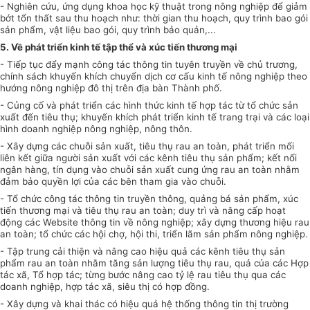
- Nghiên cứu, ứng dụng khoa học kỹ thuật trong nông nghiệp để giảm
bớt tổn thất sau thu hoạch như: thời gian thu hoạch, quy trình bao gói
sản phẩm, vật liệu bao gói, quy trình bảo quản,...
5. Về phát triển kinh tế tập thể và xúc tiến thương mại
- Tiếp tục đẩy mạnh công tác thông tin tuyên truyền về chủ trương,
chính sách khuyến khích chuyển dịch cơ cấu kinh tế nông nghiệp theo
hướng nông nghiệp đô thị trên địa bàn Thành phố.
- Củng cố và phát
triển
các hình thức kinh tế hợp tác từ
tổ chức
sản
xuất đến tiêu thụ; khuyến khích phát
triển
kinh tế trang trại và các loại
hình doanh nghiệp nông nghiệp, nông thôn.
- Xây dựng các chuỗi sản xuất, tiêu thụ rau an toàn, phát
triển
mối
liên kết giữa người sản xuất với các kênh tiêu thụ sản phẩm; kết nối
ngân hàng, tín dụng vào chuỗi sản xuất cung ứng rau an toàn nhằm
đảm bảo quyền lợi của các bên tham gia vào chuỗi.
- Tổ chức công tác thông tin truyền thông, quảng bá sản phẩm, xúc
tiến thương mại và tiêu thụ rau an toàn; duy trì và nâng cấp hoạt
động các Website thông tin về nông nghiệp; xây dựng thương hiệu rau
an toàn; tổ chức các hội chợ, hội thi, tri
ể
n lãm sản
phẩm
nông nghiệp.
- Tập trung cải thiện và nâng cao hiệu quả các kênh tiêu thụ sản
phẩm rau an toàn nhằm tăng sản lượng tiêu thụ rau, quả của các Hợp
tác xã, Tổ
hợp tác
; t
ừ
ng bước nâng cao tỷ lệ rau tiêu thụ qua các
doanh nghiệp,
hợp tác
xã, siêu thị có hợp đồng.
- Xây dựng và khai thác có hiệu quả hệ thống thông tin thị trường