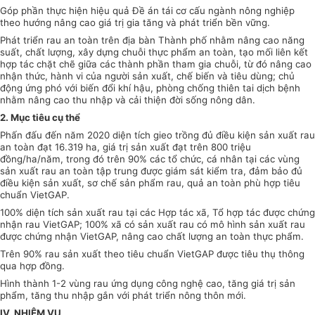
Góp phần thực hiện hiệu quả
Đề án
tái cơ cấu ngành nông nghiệp
theo hướng nâng cao giá trị gia tăng và phát triển bền vững.
Phát triển rau an toàn trên địa bàn Thành phố nhằm nâng cao năng
suất, chất lượng, xây dựng chuỗi thực phẩm an toàn, tạo mối liên kết
hợp tác chặt chẽ giữa các thành phần tham gia chuỗi, từ đó nâng cao
nhận thức, hành vi của người sản xuất, chế biến và tiêu dùng; chủ
động ứng phó với biến đ
ổ
i khí hậu, phòng chống thiên tai dịch bệnh
nhằm nâng cao thu nhập và cải thiện đời sống nông dân.
2. Mục tiêu c
ụ
thể
Phấn đấu đến năm 2020 diện tích gieo trồng đủ điều kiện sản xuất rau
an toàn đạt 16.319 ha, giá trị sản xuất đạt trên 800 triệu
đồng/ha/năm, trong đó trên 90% các tổ chức, cá nhân tại các vùng
sản xuất rau an toàn tập trung được giám sát kiểm tra, đảm bảo đủ
điều kiện sản xuất, sơ chế sản
phẩm
rau, quả an toàn phù hợp tiêu
chuẩn
VietGAP.
100% diện tích sản xuất rau tại các Hợp tác xã, Tổ hợp tác được chứng
nhận rau VietGAP; 100% xã có sản xuất rau có mô hình sản xuất rau
được chứng nhận VietGAP, nâng cao chất lượng an toàn thực phẩm.
Trên 90% rau sản xuất theo tiêu chuẩn VietGAP được tiêu thụ thông
qua hợp đồng.
Hình
thành 1-2 vùng rau ứng dụng công nghệ cao, tăng giá trị sản
phẩm, tăng thu nhập gắn với phát triển nông thôn mới.
IV. NHIỆM VỤ