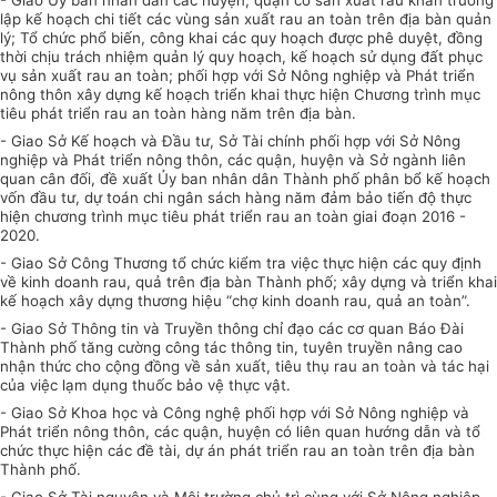
- Giao
Ủy ban
nhân dân các huyện, quận có sản xuất rau khẩn trương
lập kế hoạch chi tiết các vùng sản xuất rau an toàn trên địa bàn quản
lý; Tổ chức phổ biến, công khai các quy hoạch được phê duyệt, đồng
thời chịu trách nhiệm quản lý quy hoạch, kế hoạch sử dụng đất phục
vụ sản xuất rau an toàn;
phối hợp
với Sở Nông nghiệp và Phát triển
nông thôn xây dựng kế hoạch triển khai thực hiện Chương trình mục
tiêu phát triển rau an toàn hàng năm trên địa bàn.
- Giao Sở
Kế hoạch
và Đầu tư, Sở Tài chính
phối hợp
với Sở Nông
nghiệp và Phát triển nông thôn, các quận, huyện và Sở ngành liên
quan cân đối, đề xuất
Ủy ban
nhân dân Thành phố phân bổ kế hoạch
vốn đầu tư, dự toán chi ngân sách hàng năm đảm bảo tiến độ thực
hiện chương trình mục tiêu phát triển rau an toàn giai đoạn 2016 -
2020.
- Giao Sở Công Thương tổ chức kiểm tra việc thực hiện các quy định
về kinh doanh rau, quả trên địa bàn Thành phố; xây dựng và triển khai
kế hoạch xây dựng thương hiệu “chợ kinh doanh rau, quả an toàn”.
- Giao Sở Thông tin và Truyền thông chỉ đạo các cơ quan Báo Đài
Thành phố tăng cường công tác thông tin, tuyên truyền nâng cao
nhận thức cho cộng đồng về sản xuất, tiêu thụ rau an toàn và tác hại
của việc lạm dụng thuốc bảo vệ thực vật.
- Giao Sở Khoa học và Công nghệ phối hợp với Sở Nông nghiệp và
Phát triển nông thôn, các quận, huyện có liên quan hướng dẫn và tổ
chức thực hiện các đề tài, dự án phát triển rau an toàn trên địa bàn
Thành phố.