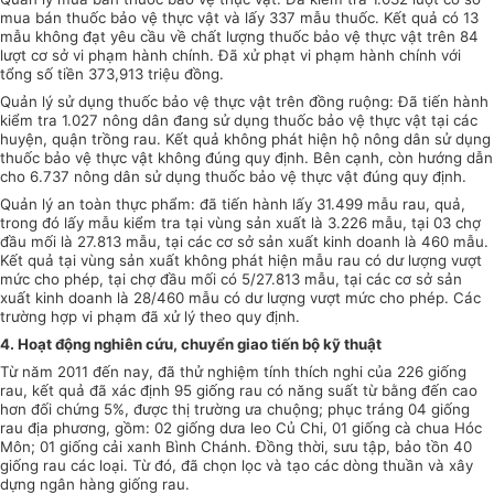
mua bán thuốc bảo vệ thực vật và lấy 337 mẫu thuốc.
Kết quả
có 13
mẫu không đạt yêu cầu về chất lượng thuốc bảo vệ thực vật trên 84
lượt cơ sở vi phạm hành chính. Đã xử phạt vi phạm hành chính với
tổng
số tiền 373,913 triệu đồng.
Quản lý sử dụng thuốc bảo vệ thực vật trên đồng ruộng: Đã tiến hành
kiểm tra 1.027 nông dân đang sử dụng thuốc bảo vệ thực vật tại các
huyện, quận trồng rau.
Kết quả
không phát hiện hộ nông dân sử dụng
thuốc bảo vệ thực vật không đúng quy định. Bên cạnh, còn hướng dẫn
cho 6.737 nông dân sử dụng thuốc bảo vệ thực vật đúng quy định.
Quản lý an toàn thực phẩm: đã tiến hành lấy 31.499 mẫu rau, quả,
trong đó lấy mẫu kiểm tra tại vùng sản xuất là 3.226 mẫu, tại 03 chợ
đầu mối là 27.813 mẫu, tại các cơ sở sản xuất kinh doanh là 460 mẫu.
Kết quả
tại vùng sản xuất không phát hiện mẫu rau có dư lượng vượt
mức cho phép, tại chợ đầu mối có 5/27.813 mẫu, tại các cơ sở sản
xuất kinh doanh là 28/460 mẫu có dư lượng vượt mức cho phép. Các
trường hợp vi phạm đã xử lý theo quy định.
4. Hoạt động nghiên cứu, chuyển giao tiến bộ kỹ thuật
Từ năm 2011 đến nay, đã thử nghiệm tính thích nghi của 226 giống
rau, kết quả đã xác định 95 giống rau có năng suất từ bằng đến cao
hơn đối chứng 5%, được thị trường ưa chuộng; phục tráng 04 giống
rau địa phương, gồm: 02 giống dưa leo Củ Chi, 01 giống cà chua Hóc
Môn; 01 giống cải xanh Bình Chánh. Đồng thời, sưu tập, bảo tồn 40
giống rau các loại. Từ đó, đã chọn lọc và tạo các dòng thuần và xây
dựng ngân hàng giống rau.