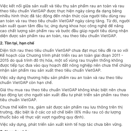
Việc kết nối giữa sản xuất và tiêu thụ sản phẩm rau an toàn và rau
theo tiêu chuẩn VietGAP được thực hiện ngày càng đa dạng bằng
nhiều hình thức đã tác động đến nhận thức của người tiêu dùng rau
an toàn và rau theo tiêu chuẩn VietGAP ngày càng tăng. Từ đó, người
sản xuất quan tâm đầu tư, ứng dụng khoa học công nghệ để nâng
cao chất lượng sản phẩm rau và bước đầu giúp người tiêu dùng nhận
diện được sản
phẩm
rau an toàn, rau theo tiêu chuẩn VietGAP.
2. Tồn t
ạ
i, h
ạ
n chế
Diện tích rau theo tiêu chuẩn VietGAP chưa đạt mục tiêu đề ra so với
Kế hoạch
của Chương trình phát
triển
rau an toàn giai đoạn 2011 -
2015 do quá trình đô thị hóa, một số vùng rau truyền thống không
được tiếp tục đưa vào quy hoạch đất nông nghiệp nên chưa th
ể
chứng
nhận sản
phẩm
rau sản xuất theo tiêu chuẩn VietGAP.
Việc xây dựng thương hiệu sản phẩm rau an toàn và rau theo tiêu
chuẩn VietGAP còn hạn chế.
Giá thu mua rau theo tiêu chuẩn VietGAP không khác biệt nên chưa
tạo động lực cho người sản xuất đầu tư phát triển sản phẩm rau theo
tiêu chuẩn VietGAP.
Chưa thể kiểm tra, giám sát được sản phẩm rau lưu thông trên thị
trường, đặc biệt là ở các cơ sở chế biến (6% mẫu rau có dư lượng
thuốc bảo vệ thực vật vượt ngưỡng quy định).
Việc xây dựng, phát triển sản xuất kinh tế hợp tác chưa bền vững.