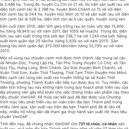
là 3.486 ha. Trong đó, huyện Củ Chi có 21 xã, thị trấn sản xuất rau với
diện tích canh tác là 2.398 ha, huyện Bình Chánh có 15 xã với diện
tích canh tác là 544 ha, huyện Hóc Môn có 10 xã sản xuất rau với diện
tích canh tác là 528 ha, diện tích còn lại ở các quận, huyện vùng ven.
Đ
ế
n cuối năm 2015, diện tích gieo trồng rau an toàn ước đạt 15.800
ha (tăng 18,94% so với năm 2011, đạt 105% kế hoạch). Trong đó, diện
tích rau sản xuất
tr
ong nhà lưới đạt 238,7 ha với 1.240 nhà lưới. Năng
suất bình quân đạt 25 tấn/ha (tăng 5,93% so với năm 2011). Sản
lượng rau bình quân đạt 375.000 tấn/năm (tăng 33,79% so với năm
2011).
Một số vùng rau chuyên canh mới được hình thành, tập trung tại các
xã Nhuận Đức, Trung Lập Hạ, T
â
n Phú Trung (huyện Củ Chi); xã Tân
Quý Tây, Hưng Long, Bình Chánh, Qui Đức (huyện Bình Chánh); xã
Xuân Thới Sơn, Xuân Thới Thượng, Thới Tam Thôn (huyện Hóc Môn).
Bên cạnh các vùng sản xuất rau truyền thống tại xã Xuân Thới
Thượng, phường Thạnh Xuân vẫn tiếp tục được duy trì. Tuy nhiên, các
diện tích trồng rau này không nằm trong quy hoạch phát triển rau của
địa phương nên gây khó khăn cho việc chứng nhận sản phẩm rau theo
tiêu chuẩn VietGAP.
Kế thừa
các kết quả đã đạt được của Chương
trình mục tiêu phát triển rau an toàn trên địa bàn Thành phố trong
nhiều năm qua, sản xuất rau trên địa bàn Thành phố đã đi vào nề
nếp, nhiều hộ nông dân đã tham gia thực hành sản xuất tốt theo tiêu
chuẩn
VietGAP.
Tính đến nay, đã chứng nhận VietGAP cho
721 tổ chức, cá nhân
sản
xuất rau, quả trên địa bàn Thành phố (bao gồm xã viên 07 Hợp tác xã