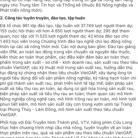
ngày cho Trung tâm Tin học và Thống kê (thuộc Bộ Nông nghiệp và
Phát triển nông.thôn).
2. Công tác tuyên truyền, đào tạo, tập huấn
Đã tổ chức 961 lớp đào tạo, tập huấn với 37.749 lượt người tham dự;
155 cuộc hội thảo với hơn 4.650 lượt người tham dự; 295 đợt tham
quan, học tập với 11.520 lượt người tham dự; 42 khóa đào tạo cho
1.463 học viên trong Chương trình đào tạo nghề cho lao động nông
thôn tại các xã nông thôn mới. Các nội dung bao gồm: Đào tạo giảng
viên IPM, an toàn lao động trong vận chuyển và nguyên liệu thuốc,
kiến thức an toàn thực phẩm, các điều kiện đảm bảo an toàn thực
phẩm
trong sản xuất - sơ chế - kinh doanh rau, sản xuất rau theo tiêu
chuẩn
VietGAP, các kỹ thuật mới trong sản xuất rau, hướng dẫn thủ
tục đăng ký chứng nhận theo tiêu chuẩn VietGAP, xây dựng lòng tin
người tiêu dùng đối với sản phẩm nông nghiệp, kỹ năng hạch toán chi
phí giá thành sản xuất rau, phát triển kinh tế tập thể; biện pháp sản
xuất và tiêu thụ rau an toàn, áp dụng cơ giới hóa trong sản xuất rau,
biện pháp sản xuất và tiêu thụ rau an toàn; tham quan các mô hình
Nông nghiệp công nghệ cao, mô hình trồng rau an toàn, mô hình tưới
phun tiết kiệm, mô hình sản xuất cây con trong vườn ươm tại Trang
trại Phong Thúy - Lâm Đồng, mô hình sản xuất theo tiêu chuẩn
VietGAP.
Phối hợp với Đài Truyền h
ì
nh Thành phố, VT
V
, hãng phim Cửu Long
thực hiện chương trình nhịp cầu nhà nông, tuyên truyền về an toàn
thực
phẩm
trên rau, quả và sản phẩm rau theo tiêu chuẩn VietGAP;