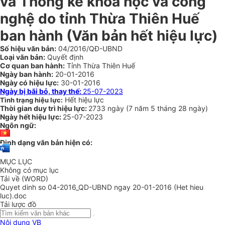
và Thống kê khoa học và công
nghệ do tỉnh Thừa Thiên Huế
ban hành
(Văn bản hết hiệu lực)
Số hiệu văn bản:
04/2016/QĐ-UBND
Loại văn bản:
Quyết định
Cơ quan ban hành:
Tỉnh Thừa Thiên Huế
Ngày ban hành:
20-01-2016
Ngày có hiệu lực:
30-01-2016
Ngày bị bãi bỏ, thay thế:
25-07-2023
Hết hiệu lực
Tình trạng hiệu lực:
Thời gian duy trì hiệu lực:
2733 ngày
(
7 năm
5 tháng
28 ngày
)
Ngày hết hiệu lực:
25-07-2023
Ngôn ngữ:
Định dạng văn bản hiện có:
MỤC LỤC
Không có mục lục
Tải về (WORD)
Quyet dinh so 04-2016_QD-UBND ngay 20-01-2016 (Het hieu
luc).doc
Tải lược đồ
Nội dung VB