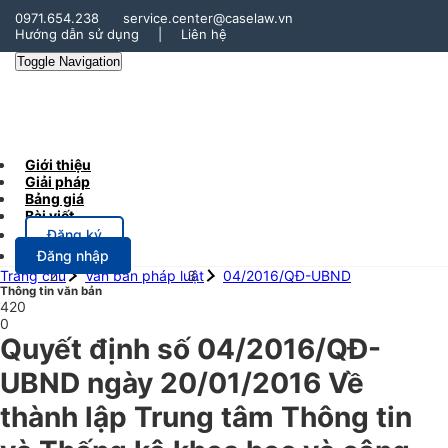
0971.654.238
service.center@caselaw.vn
Hướng dẫn sử dụng
|
Liên hệ
Toggle Navigation
Giới thiệu
Giải pháp
Bảng giá
Bài viết
Đăng ký
Đăng nhập
Trang chủ
Văn bản pháp luật
04/2016/QĐ-UBND
Thông tin văn bản
420
0
Quyết định số 04/2016/QĐ-
UBND ngày 20/01/2016 Về
thành lập Trung tâm Thông tin