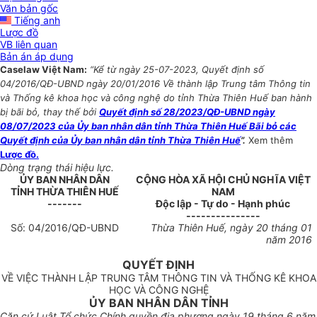
Văn bản gốc
Tiếng anh
Lược đồ
VB liên quan
Bản án áp dụng
Caselaw Việt Nam:
“Kể từ ngày 25-07-2023, Quyết định số
04/2016/QĐ-UBND ngày 20/01/2016 Về thành lập Trung tâm Thông tin
và Thống kê khoa học và công nghệ do tỉnh Thừa Thiên Huế ban hành
bị bãi bỏ, thay thế bởi
Quyết định số 28/2023/QĐ-UBND ngày
08/07/2023 của Ủy ban nhân dân tỉnh Thừa Thiên Huế Bãi bỏ các
Quyết định của Ủy ban nhân dân tỉnh Thừa Thiên Huế
”.
Xem thêm
Lược đồ.
Dòng trạng thái hiệu lực.
ỦY BAN NHÂN DÂN
CỘNG HÒA XÃ HỘI CHỦ NGHĨA VIỆT
TỈNH
THỪA THIÊN HUẾ
NAM
-------
Độc lập - Tự do - Hạnh phúc
---------------
Số:
04
/
2016/
QĐ-UBND
Thừa Thiên Huế
, ngày
20
tháng
01
năm 201
6
QUY
Ế
T ĐỊNH
VỀ VIỆC THÀNH LẬP TRUNG TÂM THÔNG TIN VÀ THỐNG KÊ KHOA
HỌC VÀ CÔNG NGHỆ
ỦY BAN NHÂN DÂN TỈNH
Căn cứ Luật Tổ chức Chính quyền địa phương ngày 19 tháng 6 năm