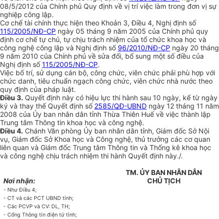
08/5/2012 của Chính phủ Quy định về vị trí việc làm trong đơn vị sự
nghiệp công lập.
Cơ chế tài chính thực hiện theo Khoản 3, Điều 4, Nghị định số
115/2005/NĐ-CP
ngày 05 tháng 9 năm 2005 của Chính phủ quy
định cơ chế tự chủ, tự chịu trách nhiệm của tổ chức khoa học và
công nghệ công lập và Nghị định số
96/2010/NĐ-CP
ngày 20 tháng
9 năm 2010 của Chính phủ về sửa đổi, bổ sung một số điều của
Nghị định số
115/2005/NĐ-CP
.
Việc bố trí, sử dụng cán bộ, công chức, viên chức phải phù h
ợ
p với
chức danh, tiêu chu
ẩ
n ngạch công chức, viên chức nhà nước theo
quy định của pháp luật.
Điều 3.
Quyết định này có hiệu lực thi hành sau 10 ngày, kể từ ngày
ký và
thay thế Quyết định số
2585/QĐ-UBND
ngày 12 tháng 11 năm
2008 của
Ủ
y ban
nhân dân tỉnh Thừa Thiên Huế về việc thành lập
Trung tâm Thông tin khoa học
và công nghệ.
Điều 4.
Chánh Văn phòng Ủy ban nhân dân tỉnh, Giám đốc Sở Nội
vụ,
Giám đốc Sở Khoa học và Công nghệ, thủ trưởng các cơ quan
liên quan và Giám
đ
ố
c Trung tâm Thông tin và Th
ố
ng kê khoa học
và công nghệ chịu trách nhiệm
thi hành Quyết định này./.
TM. ỦY BAN NHÂN DÂN
Nơi nhận:
CHỦ TỊCH
-
Như Điều 4;
-
CT và các PCT UBND tỉnh;
-
Các PCVP và CV: DL, TH;
-
Cổng Thông tin điện tử tỉnh;