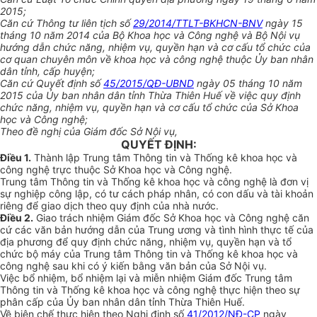
2015;
Căn cứ Thông tư liên tịch số
29/2014/TTLT-BKHCN-BNV
ngày 15
tháng 10 năm 2014 của Bộ Khoa học và Công nghệ và Bộ Nội vụ
hướng dẫn chức năng, nhiệm vụ, quyền hạn và cơ cấu tổ chức của
cơ quan chuyên môn về khoa học và công nghệ thuộc Ủy ban nhân
dân tỉnh, cấp huyện;
Căn cứ Quyết định số
45/2015/QĐ-UBND
ngày 05 tháng 10 năm
2015 của Ủy ban nhân dân tỉnh Thừa Thiên Huế về việc quy định
chức năng, nhiệm vụ, quyền hạn và cơ cấu tổ chức của Sở Khoa
học và Công nghệ;
Theo đề nghị của Giám đốc Sở Nội vụ,
QUYẾT ĐỊNH:
Điều 1.
Thành lập Trung tâm Thông tin và Thống kê khoa học và
công nghệ trực thuộc Sở Khoa học và Công nghệ.
Trung tâm Thông tin và Thống kê khoa học và công nghệ là đơn vị
sự nghiệp công lập, có tư cách pháp nhân, có con dấu và tài khoản
riêng để giao dịch theo quy định của nhà nước.
Điều 2.
Giao
tr
ách nhiệm Giám đốc Sở Khoa học và Công nghệ căn
cứ các văn bản hướng dẫn của Trung ương và tình hình thực tế của
địa phương để quy định chức năng, nhiệm vụ, quyền hạn và tổ
chức bộ máy của Trung tâm Thông tin và Thống kê khoa học và
công nghệ sau khi có ý kiến bằng văn bản của Sở Nội vụ.
Việc bổ nhiệm, bổ nhiệm lại và miễn nhiệm Giám đốc Trung tâm
Thông tin và Thống kê khoa học và công nghệ thực hiện theo sự
phân cấp của Ủy ban nhân dân tỉnh Thừa Thiên Huế.
V
ề biên chế thực hiện theo Nghị định số
41/2012/NĐ-CP
ngày