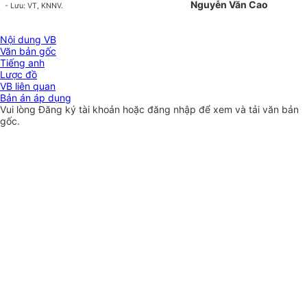
Nguyễn Văn Cao
-
Lưu: VT, KNNV.
Nội dung VB
Văn bản gốc
Tiếng anh
Lược đồ
VB liên quan
Bản án áp dụng
Vui lòng
Đăng ký
tài khoản hoặc
đăng nhập
để xem và tải văn bản
gốc.