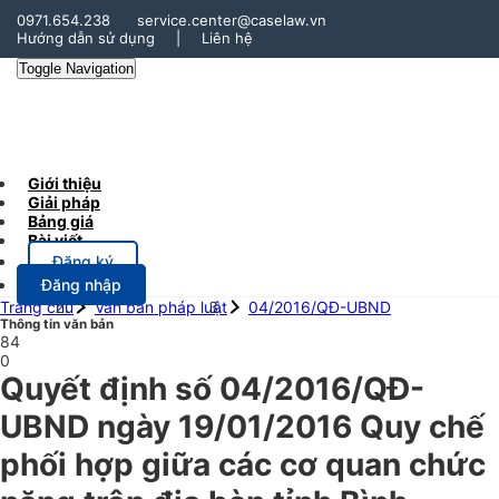
0971.654.238
service.center@caselaw.vn
Hướng dẫn sử dụng
|
Liên hệ
Toggle Navigation
Giới thiệu
Giải pháp
Bảng giá
Bài viết
Đăng ký
Đăng nhập
Trang chủ
Văn bản pháp luật
04/2016/QĐ-UBND
Thông tin văn bản
84
0
Quyết định số 04/2016/QĐ-
UBND ngày 19/01/2016 Quy chế
phối hợp giữa các cơ quan chức