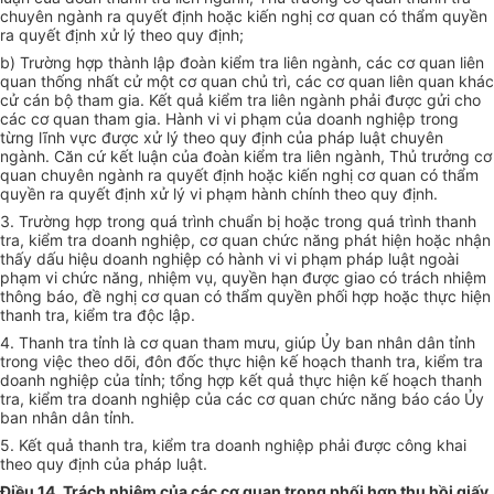
chuyên ngành ra quyết định hoặc kiến nghị cơ quan có thẩm quyền
ra quyết định xử lý theo quy định;
b)
Trường hợp
thành lập đoàn kiểm tra liên ngành, các cơ quan liên
quan thống nhất cử một cơ quan chủ trì, các cơ quan liên quan khác
cử cán bộ tham gia. Kết quả kiểm tra liên ngành phải được gửi cho
các cơ quan tham gia. Hành vi vi phạm của doanh nghiệp trong
từng lĩnh vực được xử lý theo quy định của pháp luật chuyên
ngành. Căn cứ kết luận của đoàn kiểm tra liên ngành, Thủ trưởng cơ
quan chuyên ngành ra quyết định hoặc kiến nghị cơ quan có thẩm
quyền ra quyết định xử lý vi phạm hành chính theo quy định.
3.
Trường hợp
trong quá trình chuẩn bị hoặc trong quá trình thanh
tra, kiểm tra doanh nghiệp, cơ quan chức năng phát hiện hoặc nhận
thấy dấu hiệu doanh nghiệp có hành vi vi phạm pháp luật ngoài
phạm vi chức năng, nhiệm vụ, quyền hạn được giao có trách nhiệm
thông báo, đề nghị cơ quan có thẩm quyền
phối hợp
hoặc thực hiện
thanh tra,
kiểm tra
độc lập.
4. Thanh tra tỉnh là cơ quan tham mưu, giúp
Ủy ban
nhân dân tỉnh
trong việc theo dõi, đôn đốc thực hiện kế hoạch thanh tra, kiểm tra
doanh nghiệp của tỉnh;
tổng
hợp kết quả thực hiện kế hoạch thanh
tra, kiểm tra doanh nghiệp của các cơ quan chức năng báo cáo
Ủy
ban
nhân dân tỉnh.
5. Kết quả thanh tra, kiểm tra doanh nghiệp phải được công khai
theo quy định của pháp luật.
Điều 14. Trách nhiệm của các cơ quan trong phối hợp thu hồi giấy