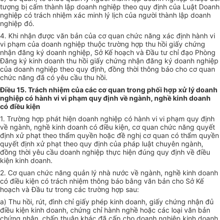
tượng bị cấm thành lập doanh nghiệp theo quy định của Luật Doanh
nghiệp có trách nhiệm xác minh lý lịch của người thành lập doanh
nghiệp đó.
4. Khi nhận được
văn
bản của cơ quan chức năng xác định hành vi
vi phạm của doanh nghiệp thuộc trường h
ợ
p thu hồi giấy chứng
nhận đăng ký doanh nghiệp, Sở
Kế hoạch
và Đầu tư chỉ đạo Phòng
Đăng ký kinh doanh thu hồi giấy chứng nhận đăng ký doanh nghiệp
của doanh nghiệp theo quy định, đồng thời thông báo cho cơ quan
chức năng đã có yêu cầu thu hồi.
Điều 15. Trách nhiệm của các cơ quan trong
phối hợp
xử lý doanh
nghiệp có hành vi vi phạm quy định về ngành, nghề kinh doanh
có điều kiện
1. Trường hợp phát hiện doanh nghiệp có hành vi vi phạm quy định
về ngành, nghề kinh doanh có điều kiện, cơ quan chức năng quyết
định xử phạt theo thẩm quyền hoặc đề nghị cơ quan có thẩm quyền
quyết định xử phạt theo quy định của pháp luật chuyên ngành,
đồng thời yêu cầu doanh nghiệp thực hiện đúng quy định về điều
kiện kinh doanh.
2. Cơ quan chức năng quản lý nhà nước về ngành, nghề kinh doanh
có điều kiện có trách nhiệm thông báo bằng văn bản cho Sở
Kế
hoạch
và Đầu tư trong các trường hợp sau:
a) Thu hồi, rút, đình chỉ giấy phép kinh doanh, giấy chứng nhận đủ
điều kiện kinh doanh, chứng chỉ hành nghề hoặc các loại văn bản
chứng nhận,
chấp
thuận khác đã cấp cho doanh nghiệp kinh doanh