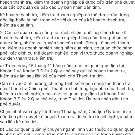
hoạch thanh tra, kiểm tra doanh nghiệp đã được cấp trên phê duyệt
của các cơ quan để báo cáo
Ủy ban
nhân dân tỉnh.
Kế hoạch
thanh tra, kiểm tra doanh nghiệp có thể được xây dựng
độc lập hoặc là một trong các nội dung của kế hoạch thanh tra,
kiểm tra của tỉnh.
2. Các cơ quan chức năng có trách nhiệm
phối hợp
triển khai kế
hoạch thanh tra, kiểm tra doanh nghiệp hàng năm trong phạm vi
chức năng, nhiệm vụ, quyền hạn của mình. Trong kế hoạch thanh
tra, kiểm tra doanh nghiệp hàng năm của mình, cơ quan chức năng
phải xác định cụ thể doanh nghiệp, đơn vị trực thuộc doanh nghiệp
dự kiến thanh tra, kiểm tra.
a) Trước ngày 15 tháng 11 hàng năm, các cơ quan quy định tại
Khoản 1 và Khoản 3 Đi
ề
u 2 Quy ch
ế
này gửi
kế hoạch
thanh tra,
kiểm tra
năm sau li
ề
n k
ề
của mình cho Thanh tra tỉnh.
Căn cứ vào định hướng, chương trình kế hoạch công tác thanh tra
của Thanh tra Chính phủ, Thanh tra tỉnh tổng hợp nhu cầu thanh tra,
kiểm tra doanh nghiệp của các cơ quan quy định tại Khoản 1 và
Khoản 3 Điều 2 Quy chế này, trình Chủ tịch
Ủy ban
nhân dân tỉnh
phê duyệt.
Chậm nhất vào ngày 25 tháng 11 hàng năm, Chủ tịch
Ủy ban
nhân
dân tỉnh phê duyệt kế hoạch thanh tra, kiểm tra doanh nghiệp năm
sau liền kề của tỉnh.
b) Các cơ quan quản lý chuyên ngành, lĩnh vực thuộc cơ quan quản
lý nhà n
ướ
c cấp Trung ương đặt tại địa phương có trách nhiệm đối