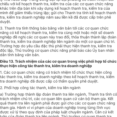
chiếu với kế hoạch thanh tra, kiểm tra của các cơ quan chức năng
khác trên địa bàn khi xây dựng kế hoạch thanh tra, kiểm tra của
mình để giảm thiểu trùng lặp; gửi cho Thanh tra tỉnh kế hoạch thanh
tra, kiểm tra doanh nghiệp năm sau liền kề đã được cấp trên phê
duyệt.
3. Thanh tra tỉnh thông báo bằng văn bản tới các cơ quan chức
năng có kế hoạch thanh tra, kiểm tra cùng một hoặc một s
ố
doanh
nghiệp đ
ề
nghị các cơ quan này trao đổi, thỏa thuận thành lập đoàn
thanh tra, kiểm tra doanh nghiệp liên ngành do một cơ quan chủ trì.
Trường hợp do yêu cầu đặc thù phải thực hiện thanh tra, kiểm tra
độc lập, Thủ trưởng cơ quan chức năng phải báo cáo
Ủy ban
nhân
dân tỉnh bằng văn bản.
Điều 13. Trách nhiệm của các cơ quan trong việc phối hợp tổ chức
thực hiện công tác thanh tra, kiểm tra doanh nghiệp
1. Các cơ quan chức năng có trách nhiệm tổ chức thực hiện công
tác thanh tra, kiểm tra doanh nghiệp theo k
ế
hoạch thanh tra, kiểm
tra doanh nghiệp đã được cấp có thẩm quyền phê duyệt.
2. Phối hợp công tác thanh, kiểm tra liên ngành
a) Trường hợp thành lập đoàn thanh tra liên ngành, Thanh tra tỉnh có
trách nhiệm chủ trì, các cơ quan liên quan cử cán bộ tham gia.
Kết
quả
thanh tra liên ngành phải được gửi cho các cơ quan chức năng
tham gia. Hành vi vi phạm của doanh nghiệp trong từng lĩnh vực
được xử lý theo quy định của pháp luật chuyên ngành. Căn cứ kết
luận của đoàn thanh tra liên ngành, Thủ trưởng cơ quan thanh tra