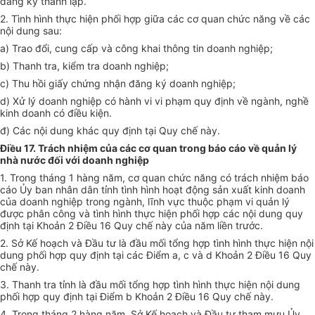
đăng ký thành lập.
2. T
ì
nh hình thực hiện phối hợp giữa các cơ quan chức năng về các
nội dung sau:
a) Trao đ
ổ
i, cung
cấp
và công khai thông tin doanh nghiệp;
b) Thanh tra, kiểm tra doanh nghiệp;
c) Thu hồi giấy chứng nhận đăng ký doanh nghiệp;
d) Xử
lý
doanh nghiệp có hành vi vi phạm quy định về ngành, nghề
kinh doanh có
điều kiện
.
đ) Các nội dung khác quy định tại Quy chế này.
Điều 17. Trách nhiệm của các cơ quan trong báo cáo về quản lý
nhà nước đối với doanh nghiệp
1. Trong tháng 1 hàng năm, cơ quan chức năng có trách nhiệm báo
cáo Ủy ban nhân
d
ân tỉnh tình hình hoạt động sản xuất kinh doanh
của doanh nghiệp trong ngành, lĩnh vực thuộc phạm v
i
quản lý
được phân công và tình hình thực hiện phối hợp các nội dung quy
định tại Khoản 2 Điều 16 Quy chế này của năm liền trước.
2. Sở Kế hoạch và Đầu tư là đầu mối tổng hợp tình hình thực hiện nội
dung phối hợp quy định tại các Điểm a, c và d Khoản 2 Điều 16 Quy
chế này.
3. Thanh tra tỉnh là đầu mối tổng hợp tình hình thực hiện nội dung
phối hợp quy định tại Điểm b Khoản 2 Điều 16 Quy chế này.
4. Trong tháng 2 hàng năm, Sở Kế hoạch và Đầu tư tham mưu
Ủy