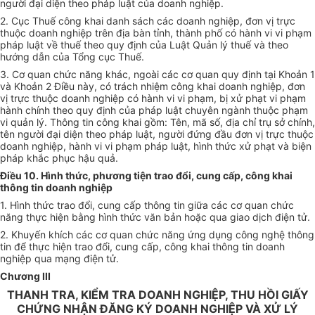
người đại diện theo pháp luật của doanh nghiệp.
2. Cục Thuế công khai danh sách các doanh nghiệp, đơn vị trực
thuộc doanh nghiệp trên địa bàn tỉnh, thành phố có hành vi vi phạm
pháp luật về thuế theo quy định của Luật Quản lý thuế và theo
hướng dẫn của Tổng cục Thuế.
3. Cơ quan chức năng khác, ngoài các cơ quan quy định tại Khoản 1
và Khoản 2 Đi
ề
u này, có trách nhiệm công khai doanh nghiệp, đơn
vị trực thuộc doanh nghiệp có hành vi vi phạm, bị xử phạt vi phạm
hành chính theo quy định của pháp luật chuyên ngành thuộc phạm
vi quản lý. Thông tin công khai gồm: Tên, mã số, địa chỉ trụ sở chính,
tên người đại diện theo pháp luật, người đứng đầu đơn vị trực thuộc
doanh nghiệp, hành vi vi phạm pháp luật, hình thức xử phạt và biện
pháp kh
ắ
c phục hậu quả.
Điều 10. Hình thức, phương tiện trao đổi, cung cấp, công khai
thông tin doanh nghiệp
1. Hình thức trao đổi, cung cấp thông tin giữa các cơ quan chức
năng thực hiện b
ằ
ng hình thức văn bản hoặc qua giao dịch điện tử.
2. Khuyến khích các cơ quan chức năng ứng dụng công ng
hệ thông
tin
để thực hiện trao đ
ổ
i, cung
cấp
, công khai thông tin doanh
nghiệp qua mạng điện tử.
Chương III
THANH TRA, KIỂM TRA DOANH NGHIỆP, THU HỒI GIẤY
CHỨNG NHẬN ĐĂNG KÝ DOANH NGHIỆP VÀ XỬ LÝ