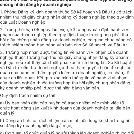
chứng nhận đăng ký doanh nghiệp
1. Phòng Đăng ký kinh doanh thuộc Sở Kế hoạch và Đầu tư có trách
nhiệm thu hồi giấy chứng nhận đăng ký doanh nghiệp theo quy định
của Luật Doanh nghiệp.
2. Trong thời hạn 05 ngày làm việc, kể từ ngày xác định hành vi vi
phạm của doanh nghiệp theo quy định thuộc trường hợp phải thu
hồi giấy chứng nhận đăng ký doanh nghiệp, cơ quan chức năng có
trách nhiệm thông báo bằng văn bản cho Sở Kế hoạch và Đầu tư.
3. Trường hợp nhận được thông tin về hành vi vi phạm của doanh
nghiệp thuộc trường hợp thu hồi giấy chứng nhận đăng ký doanh
nghiệp, nếu xét thấy cần thiết phải xác minh thông tin, Sở
Kế hoạch
và Đầu tư kiểm tra doanh nghiệp theo thẩm quyền hoặc đề nghị cơ
quan nhà nước có thẩm quyền kiểm tra doanh nghiệp, cá nhân, tổ
chức có liên quan. Kết quả xác minh thông tin về hành vi vi phạm
của doanh nghiệp thuộc
trường hợp
thu hồi giấy chứng nhận đăng
ký doanh nghiệp phải được thể hiện bằng văn bản.
Quy định trách nhiệm cụ thể:
a)
Ủy ban
nhân dân cấp huyện có trách nhiệm xác minh việc tổ
chức hoạt động sản xuất kinh doanh của doanh nghiệp tại địa bàn
quản lý;
b) Công an tỉnh c
ó
trách nhiệm xác minh nội dung kê khai trong hồ
sơ đăng ký doanh nghiệp là giả mạo;
c) Cơ quan, tổ chức quản lý người thành lập doanh nghiệp thuộc đối