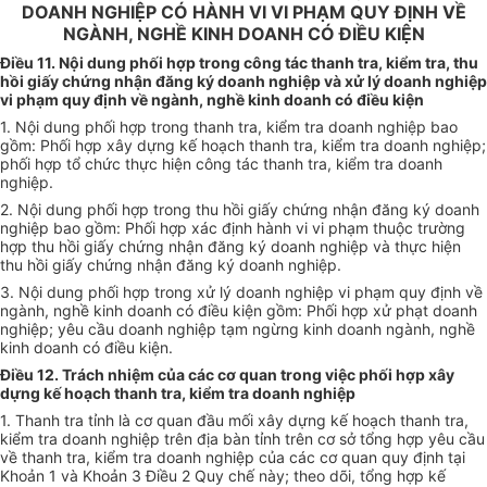
DOANH NGHIỆP CÓ HÀNH VI VI PHẠM QUY ĐỊNH VỀ
NGÀNH, NGHỀ KINH DOANH CÓ ĐIỀU KIỆN
Điều 11. Nội dung phối hợp trong công tác thanh tra, kiểm tra, thu
hồi gi
ấ
y chứng nhận đăng ký doanh nghiệp và xử lý doanh nghiệp
vi phạm quy định
về
ngành, ngh
ề
kinh doanh có
điều kiện
1. Nội dung phối hợp trong thanh tra, kiểm tra doanh nghiệp bao
gồm: Phối hợp xây dựng
kế hoạch
thanh tra,
kiểm tra
doanh nghiệp;
ph
ố
i hợp tổ chức thực hiện công tác thanh tra,
kiểm tra
doanh
nghiệp.
2. Nội dung phối hợp trong thu hồi giấy chứng nhận đăng ký doanh
nghiệp bao gồm:
Phối hợp
xác định hành vi vi phạm thuộc trường
hợp thu hồi giấy chứng nhận đăng ký doanh nghiệp và thực hiện
thu hồi giấy chứng nhận đăng ký doanh nghiệp.
3. Nội dung phối hợp trong xử lý doanh nghiệp vi phạm quy định về
ngành, nghề kinh doanh có điều kiện gồm:
Phối hợp
xử phạt doanh
nghiệp; yêu cầu doanh nghiệp tạm ngừng kinh doanh ngành, nghề
kinh doanh có điều kiện.
Điều 12. Trách nhiệm của các cơ quan trong việc phối hợp xây
dựng kế hoạch thanh tra,
kiểm tra
doanh nghiệp
1. Thanh tra tỉnh là cơ quan đầu mối xây dựng k
ế
hoạch thanh tra,
kiểm tra doanh nghiệp trên địa bàn tỉnh trên cơ sở tổng hợp yêu cầu
về thanh tra, kiểm tra doanh nghiệp của các cơ quan quy định tại
Khoản 1 và Khoản 3 Điều 2 Quy chế này; theo dõi, tổng hợp kế