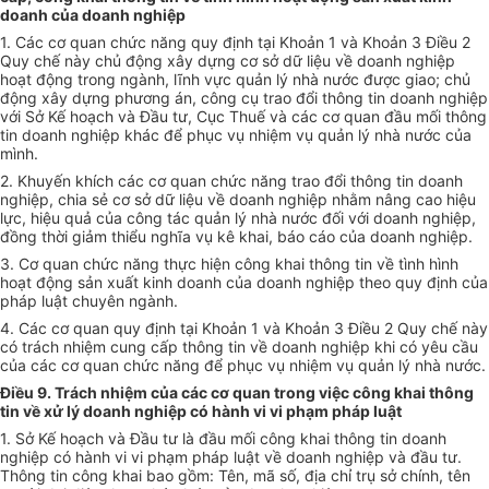
doanh của doanh nghiệp
1. Các cơ quan chức năng quy định tại Khoản 1 và Khoản 3 Điều 2
Quy chế này chủ động xây dựng cơ sở dữ liệu về doanh nghiệp
hoạt động trong ngành, lĩnh vực quản lý nhà nước được giao; chủ
động xây dựng phương án, công cụ trao đ
ổ
i thông tin doanh nghiệp
với Sở
Kế hoạch
và Đầu tư, Cục Thu
ế
và các cơ quan đ
ầ
u mối thông
tin doanh nghiệp khác để phục vụ nhiệm vụ quản lý nhà nước của
mình.
2. Khuyến khích các cơ quan chức năng trao đổi thông tin doanh
nghiệp, chia sẻ cơ sở dữ liệu về doanh nghiệp nhằm nâng cao hiệu
lực, hiệu quả của công tác quản lý nhà nước đối với doanh nghiệp,
đồng thời giảm thiểu nghĩa vụ kê khai, báo cáo của doanh nghiệp.
3. Cơ quan chức năng thực hiện công khai thông tin về tình hình
hoạt động sản xuất kinh doanh của doanh nghiệp theo quy định của
pháp luật chuyên ngành.
4. Các cơ quan quy định tại Khoản 1 và Khoản 3 Điều 2 Quy chế này
có trách nhiệm cung cấp thông tin về doanh nghiệp khi có yêu cầu
của các cơ quan chức năng để phục vụ nhiệm vụ quản lý nhà nước.
Điều 9. Trách nhiệm của các cơ quan trong việc công khai thông
tin về xử lý doanh nghiệp có hành vi vi phạm pháp luật
1. Sở
Kế hoạch
và Đầu tư là đầu mối công khai thông tin doanh
nghiệp có hành vi vi phạm pháp luật về doanh nghiệp và đầu tư.
Thông tin công khai bao gồm: Tên, mã số, địa chỉ trụ sở chính, tên