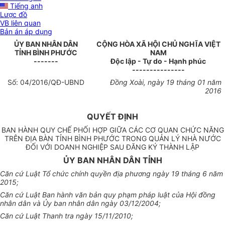
Tiếng anh
Lược đồ
VB liên quan
Bản án áp dụng
ỦY BAN
NHÂN DÂN
CỘNG HÒA XÃ HỘI CHỦ NGHĨA VIỆT
TỈNH BÌNH PHƯỚC
NAM
-------
Độc lập - Tự do - Hạnh phúc
---------------
S
ố:
04
/201
6
/
QĐ-UBND
Đồng Xoài, ngày
19
tháng
01
năm
201
6
QUYẾT ĐỊNH
BAN HÀNH QUY CHẾ PHỐI HỢP GIỮA CÁC CƠ QUAN CHỨC NĂNG
TRÊN ĐỊA BÀN TỈNH BÌNH PHƯỚC TRONG QUẢN LÝ NHÀ NƯỚC
ĐỐI VỚI DOANH NGHIỆP SAU ĐĂNG KÝ THÀNH LẬP
ỦY BAN NHÂN DÂN TỈNH
Căn cứ Luật Tổ chức chính quyền địa phương ngày 19 tháng 6 năm
2015;
Căn cứ Luật Ban hành văn bản quy phạm pháp luật của Hội đồng
nhân dân và
Ủy ban
nhân dân ngày 03/12/2004;
C
ă
n cứ Luật Thanh tra ngày 15/11/2010;