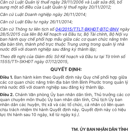
Căn cứ Luật Quản lý thuế ngày 29/11/2006 và Luật sửa đổi, bổ
sung một số điều của Luật Quả
n
lý thuế ngày 20/11/2012;
Căn cứ Luật Doanh nghiệp ngày 26/11/2014;
Căn cứ Luật Đầu tư ngày 26/11/2014;
Căn cứ Thông tư liên tịch số
04/2015/TTLT-BKHĐT-BTC-BNV
ngày
28/5/2015 của liên Bộ Kế hoạch và Đầu tư, Bộ Tài chính, Bộ Nội vụ
ban hành quy chế phối hợp mẫu giữa các cơ quan chức năng trên
địa bàn tỉnh, thành phố trực thuộc Trung ương trong quản lý nhà
nước đ
ố
i với doanh nghiệp sau đăng ký thành lập;
Theo đề nghị của Giám đốc Sở Kế hoạch và Đầu tư tại Tờ trình số
1555/TTr-SKHĐT ngày 07/12/2015,
QUYẾT ĐỊNH:
Điều 1.
Ban hành kèm theo Quyết định này Quy chế phối hợp giữa
các cơ quan chức năng trên địa bàn tỉnh B
ì
nh Phước trong quản lý
nhà nước đối với doanh nghiệp sau đăng ký thành lập.
Điều 2.
Chánh Văn phòng
Ủy ban
nhân dân tỉnh, Thủ trưởng các cơ
quan chuyên môn thuộc
Ủy ban
nhân dân t
ỉ
nh, Chủ tịch
Ủy ban
nhân dân các huyện, thị xã và các tổ chức, cá nhân có liên quan
chịu trách nhiệm thi hành Quyết định này. Quyết định này có hiệu
lực thi hành sau 10 ngày, kể từ ngày ký./.
TM. ỦY BAN NHÂN DÂN TỈNH