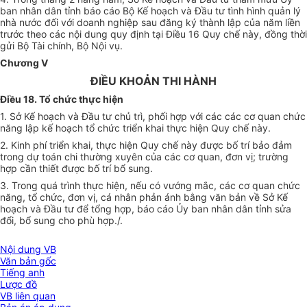
ban
nhân dân tỉnh báo cáo Bộ Kế hoạch và Đầu tư tình hình qu
ả
n lý
nhà nước đối với doanh nghiệp sau đăng ký th
à
nh lập của năm liền
trước theo các nội dung quy định tại Điều 16 Quy chế này, đồng thời
gửi Bộ Tài chính, Bộ Nội vụ.
Chương V
ĐIỀU KHOẢN THI HÀNH
Điều 18. Tổ chức
thực hiện
1. Sở
Kế hoạch
và Đầu tư chủ trì, phối hợp với các các cơ quan chức
năng lập kế hoạch tổ chức triển khai thực hiện Quy chế này.
2. Kinh phí triển khai, thực hiện Quy chế này được bố trí bảo đảm
trong dự toán chi thường xuyên của các cơ quan, đơn vị; trường
hợp cần thiết được bố trí bổ sung.
3. Trong quá trình thực hiện, nếu có vướn
g
mắc, các cơ quan chức
năng, tổ chức, đơn vị, cá nhân phản ánh bằng văn bản về Sở Kế
hoạch và Đầu tư để tổng hợp, báo cáo
Ủy ban
nhân dân tỉnh s
ử
a
đổi, bổ sung cho phù hợp./.
Nội dung VB
Văn bản gốc
Tiếng anh
Lược đồ
VB liên quan