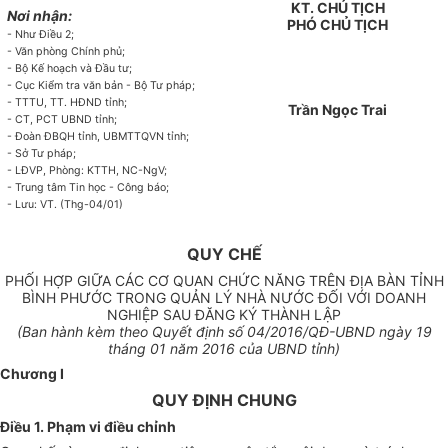
KT. CHỦ TỊCH
Nơi nhận:
PHÓ CHỦ TỊCH
- Như Điều 2;
- Văn phòng Chính phủ;
- Bộ Kế hoạch và Đầu tư;
- Cục Kiểm tra văn bản - Bộ Tư pháp;
- TTTU, TT. HĐND tỉnh;
Trần Ngọc Trai
- CT, PCT UBND tỉnh;
- Đoàn ĐBQH tỉnh,
U
BMTTQVN tỉnh;
- Sở Tư pháp;
- LĐVP, Ph
ò
ng: KTTH, NC-NgV;
- Trung tâm Tin học - Công báo;
- Lưu: VT. (Thg-04/01)
QUY CHẾ
PHỐI HỢP GIỮA CÁC CƠ QUAN CHỨC NĂNG TRÊN ĐỊA BÀN TỈNH
BÌNH PHƯỚC TRONG QUẢN LÝ NHÀ NƯỚC ĐỐI VỚI DOANH
NGHIỆP SAU ĐĂNG KÝ THÀNH LẬP
(
Ban hành kèm theo Quyết định số
04
/20
1
6/QĐ-
UBND
ngày
19
tháng
01
năm 20
1
6 của
UBND
tỉnh)
Chương I
QUY ĐỊNH CHUNG
Điều 1. Phạm vi điều chỉnh