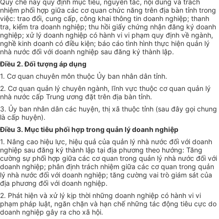
Quy chế này quy định mục tiêu, nguyên tắc, nội dung và trách
nhiệm phối hợp giữa các cơ quan chức năng trên địa bàn tỉnh trong
việc: trao đổi, cung cấp, công khai thông tin doanh nghiệp; thanh
tra, kiểm tra doanh nghiệp; thu hồi gi
ấ
y chứng nhận đăng ký doanh
nghiệp; xử lý doanh nghiệp có hành vi vi phạm quy định về ngành,
nghề kinh doanh có điều kiện; báo cáo tình hình thực hiện quản lý
nhà nước đối với doanh nghiệp sau đăng ký thành lập.
Điều 2. Đối tượng áp dụng
1. Cơ quan chuyên môn thuộc
Ủy ban
nhân dân tỉnh.
2. Cơ quan quản lý chuyên ngành, lĩnh vực thuộc cơ quan quản lý
nhà nước cấp Trung ương đặt trên địa bàn tỉnh.
3.
Ủy ban
nhân dân các huyện, thị xã thuộc tỉnh (sau đây gọi chung
là cấp huyện).
Điều 3. Mục tiêu phối hợp trong quản lý doanh nghiệp
1. Nâng cao hiệu lực, hiệu quả của quản lý nhà nước đối với doanh
nghiệp sau đăng ký thành lập tại địa phương theo hướng: Tăng
cường sự phối hợp giữa các cơ quan trong quản lý nhà nước đ
ố
i với
doanh nghiệp; phân định trách nhiệm giữa các cơ quan trong quản
lý nhà nước đối với doanh nghiệp; tăng cường vai trò giám sát của
địa phương đối với doanh nghiệp.
2. Phát hiện và xử lý kịp thời những doanh nghiệp có hành vi vi
phạm pháp luật, ngăn chặn và hạn chế những tác động tiêu cực do
doanh nghiệp gây ra cho xã hội.