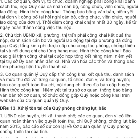
1. Các cơ quan, đơn vị, tổ chức, doanh nghiệp phải công khai danh
sách thu, nộp Quỹ của cá nhân cán bộ, công chức, viên chức, người
lao động. Hình thức công khai: Thông báo bằng văn bản, niêm yết
tại đơn vị; công bố tại hội nghị cán bộ, công chức, viên chức, người
lao động của đơn vị. Thời điểm công khai chậm nhất 30 ngày, kể từ
ngày hoàn thành công việc thu nộp.
2. Chủ tịch UBND xã, phường, thị trấn phải công khai kết quả thu
nộp, danh sách cán bộ và người lao động tại địa phương đã đóng
góp Quỹ; tổng kinh phí được cấp cho công tác phòng, chống thiên
tai và nội dung chi cho từng hạng mục. Hình thức công khai: Báo
cáo giải trình công khai tại cuộc họp tổng kết hàng năm; niêm yết
tại trụ sở Ủy ban nhân dân xã, Nhà văn hóa các thôn và thông báo
trên phương tiện truyền thanh xã.
3. Cơ quan quản lý Quỹ cấp tỉnh công khai kết quả thu, danh sách
và mức thu đối với từng cơ quan, tổ chức, đơn vị và từng huyện;
báo cáo quyết toán thu chi, nội dung chi theo địa bàn cấp huyện.
Hình thức công kha
i
: Niêm yết tại trụ sở cơ quan, thông báo bằng
v
ă
n bản tới cơ quan, tổ chức đóng góp Quỹ hoặc công khai trên
w
ebsite của Cơ quan quản lý Quỹ.
Điều 13. Xử lý tồn tại của Quỹ phòng chống lụt, bão
1. UBND các huyện, thị xã, thành phố; các cơ quan, đơn vị có liên
quan hoàn th
à
nh việc quyết toán thu, chi Quỹ phòng, chống lụt bão
năm 2015, báo cáo số dư còn lại về Cơ quan quản lý Quỹ phòng
chống thiên tai của tỉnh.