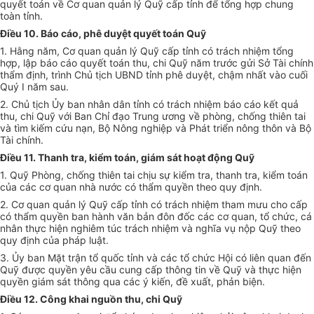
quyết toán về Cơ quan quản lý Quỹ cấp tỉnh để tổng hợp chung
toàn tỉnh.
Điều 10. Báo cáo, phê duyệt quyết toán Quỹ
1. Hằng năm, Cơ quan quản lý Quỹ cấp tỉnh có trách nhiệm tổng
hợp, lập báo cáo quyết toán thu, chi Quỹ năm trước gửi Sở Tài chính
thẩm định, trình Chủ tịch UBND tỉnh phê duyệt, chậm nhất vào cuối
Quý I năm sau.
2. Chủ tịch Ủy ban nhân dân tỉnh có trách nhiệm báo cáo kết quả
thu, chi Quỹ với Ban Chỉ đạo Trung ương về phòng, chống thiên tai
và tìm kiếm cứu nạn, Bộ Nông nghiệp và Phát triển nông thôn và Bộ
Tài chính.
Điều 11. Thanh tra, kiểm toán, giám sát hoạt động Quỹ
1. Quỹ Phòng, chống thiên tai chịu sự kiểm tra, thanh tra, kiểm toán
của các cơ quan nhà nước có thẩm quyền theo quy định.
2. Cơ quan quản lý Quỹ cấp tỉnh có trách nhiệm tham mưu cho cấp
có thẩm quyền ban hành văn bản đôn đốc các cơ quan, tổ chức, cá
nhân thực hiện nghiêm túc trách nhiệm và nghĩa vụ nộp Quỹ theo
quy định của pháp luật.
3. Ủy ban Mặt trận tổ quốc tỉnh và các tổ chức Hội có liên quan đến
Quỹ được quyền yêu cầu cung cấp thông tin về Quỹ và thực hiện
quyền giám sát thông qua các ý kiến, đề xuất, phản biện.
Điều 12. Công khai nguồn thu, chi Quỹ