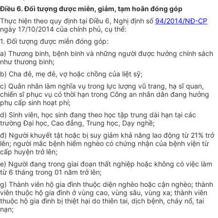
Điều 6. Đối tượng được miễn, giảm, tạm hoãn đóng góp
Thực hiện theo quy định tại Điều 6, Nghị định số
94/2014/NĐ-CP
ngày 17/10/2014 của chính phủ, cụ thể:
1. Đối tượng được miễn đóng góp:
a) Thương binh, bệnh binh và những người được hưởng chính sách
như thương binh;
b) Cha đẻ, mẹ đẻ, vợ hoặc chồng của liệt sỹ;
c) Quân nhân làm nghĩa vụ trong lực lượng vũ trang, hạ sĩ quan,
chiến sĩ phục vụ có th
ờ
i hạn trong Công an nhân dân đang hưởng
phụ cấp sinh hoạt phí;
d) Sinh viên, học sinh đang theo học tập trung dài hạn tại các
trường Đại học, Cao đẳng, Trung học, Dạy nghề;
đ) Người khuyết tật hoặc bị suy giảm
kh
ả năng lao động từ 21% trở
lên; người mắc bệnh hiểm nghèo có chứng nhận của bệnh viện từ
cấp huyện trở lên;
e) Người đang trong giai đoạn thất nghiệp hoặc không có việc làm
từ 6 tháng trong 01 năm trở lên;
g) Thành viên hộ gia đình thuộc diện nghèo hoặc cận nghèo; thành
viên thuộc hộ gia đình ở vùng cao, vùng sâu, vùng xa; thành viên
thuộc hộ gia đình bị thiệt hại do thiên tai, dịch bệnh, cháy nổ, tai
nạn;