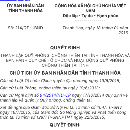
ỦY BAN NHÂN DÂN
CỘNG HÒA XÃ HỘI CHỦ NGHĨA VIỆT
TỈNH
THANH HÓA
NAM
-------
Độc lập - Tự do - Hạnh phúc
---------------
Số:
214
/QĐ-
U
BND
Thanh Hóa
, ngày
18
tháng 01 năm
2016
QUYẾT ĐỊNH
THÀNH LẬP QUỸ PHÒNG, CHỐNG THIÊN TAI TỈNH THANH HÓA VÀ
BAN HÀNH QUY CHẾ TỔ CHỨC VÀ HOẠT ĐỘNG QUỸ PHÒNG
CHỐNG THIÊN TAI TỈNH
CHỦ TỊCH ỦY BAN NHÂN DÂN TỈNH THANH HÓA
Căn cứ Luật Tổ chức Chính quyền địa phương ngày 19/6/2015;
Căn cứ Luật Phòng, chống thiên tai ngày 19/6/2013;
Căn cứ Nghị định số
94/2014/NĐ-CP
ngày 17/10/2014 quy định về
thành lập và quản lý Quỹ phòng, ch
ố
ng thiên tai.
Xét đề nghị của Giám đốc Sở Nội vụ tại Tờ trình số 404/TTr-SNV
ngày 16/7/2015; của Giám đốc Sở Nông nghiệp và Phát triển nông
thôn tại Tờ trình số 128/TTr-SNNPTNT ngày 22/6/2015,
QUYẾT ĐỊNH: