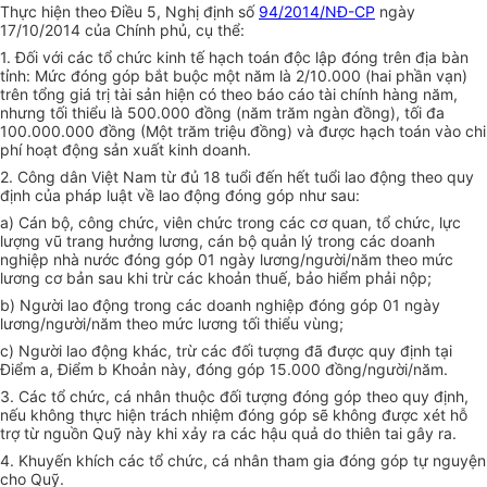
Thực hiện theo Điều 5, Nghị định số
94/2014/NĐ-CP
ngày
17/10/2014 của Chính phủ, cụ thể:
1. Đối với các tổ chức kinh tế hạch toán độc lập đóng trên địa bàn
tỉnh: Mức đóng góp bắt buộc một năm là 2/10.000 (hai phần vạn)
trên tổng giá trị tài s
ả
n hiện có theo báo cáo tài chính hàng năm,
nhưng tối thiểu là 500.000 đồng (năm trăm ngàn đồng), tối đa
100.000.
0
00 đồng (Một trăm triệu đồng) và được hạch toán vào chi
phí hoạt động sản xuất kinh doanh.
2. Công dân Việt Nam từ đủ 18 tuổi đến hết tuổi lao động theo quy
định của pháp luật về lao động đóng góp như sau:
a) Cán bộ, công chức, viên chức trong các cơ quan, tổ chức, lực
lượng vũ trang hưởng lương, cán bộ quản lý trong các doanh
nghiệp nhà nước đóng góp 01 ngày lương/người/năm theo mức
lương cơ bản sau khi trừ các kho
ả
n thuế, bảo hiểm phải nộp;
b) Người lao động
tr
ong các doanh nghiệp đóng góp 01 ngày
lương/người/năm theo mức lương tối thiểu vùng;
c) Người lao động khác, trừ các đối tượng đã được quy định tại
Điểm a, Điểm b Khoản này, đóng góp 15.000 đồng/người/năm.
3. Các tổ chức, cá nhân thuộc đối tượng đóng góp theo quy định,
nếu không thực hiện trách nhiệm đóng góp sẽ không được xét hỗ
trợ từ nguồn Quỹ này khi xảy ra các hậu quả do thiên tai gây ra.
4. Khuyến khích các tổ chức, cá nhân tham gia đóng góp tự nguyện
cho Quỹ.