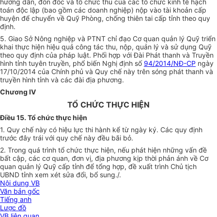
hướng dẫn, đôn đốc và tổ chức thu của các tổ chức kinh tế hạch
toán độc lập (bao gồm các doanh nghiệp) nộp vào tài khoản cấp
huyện để chuyển về Quỹ Phòng, chống thiên tai cấp tỉnh theo quy
định.
5. Giao Sở Nông nghiệp và PTNT chỉ đạo Cơ quan quản lý Quỹ triển
khai thực hiện hiệu quả công tác thu, nộp, quản lý và sử dụng Quỹ
theo quy định của pháp luật. Ph
ố
i hợp với Đài Phát thanh và Truy
ề
n
hình tỉnh tuyên truy
ề
n, ph
ổ
biến Nghị định số
94/2014/NĐ-CP
ngày
17/10/2014 của Chính phủ và Quy chế này trên sóng phát thanh và
truyền hình tỉnh và các đài địa phương.
Chương IV
TỔ CHỨC THỰC HIỆN
Điều 15. Tổ chức thực hiện
1. Quy chế này có hiệu lực thi hành kể từ ngày ký. Các quy định
trước đây trái với quy chế này đều bãi bỏ.
2. Trong quá trình tổ chức thực hiện, nếu phát hiện những vấn đề
bất cập, các cơ quan, đơn vị, địa phương kịp thời phản ánh về Cơ
quan quản lý Quỹ cấp tỉnh đ
ể
tổng hợp, đề xuất trình Chủ tịch
UBND tỉnh xem xét sửa đổi, bổ sung./.
Nội dung VB
Văn bản gốc
Tiếng anh
Lược đồ
VB liên quan