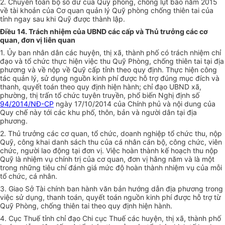
2. Chuyển toàn bộ số dư của Quỹ phòng, ch
ố
ng lụt bão năm 2015
về tài khoản của Cơ quan quản lý Quỹ phòng chống thiên tai của
tỉnh ngay sau khi Quỹ được thành lập.
Điều 14. Trách nhiệm của UBND các cấp và Thủ trưởng các cơ
quan, đơn vị liên quan
1. Ủy ban nhân dân các huyện, thị xã, thành phố có trách nhiệm chỉ
đạo và tổ chức thực hiện việc thu Quỹ Phòng, chống thiên tai tại địa
phương và về nộp về Quỹ cấp tỉnh theo quy định. Thực hiện công
tác quản lý, sử dụng nguồn kinh phí được hỗ trợ đúng mục đích và
thanh, quyết toán theo quy định hiện hành; chỉ đạo UBND xã,
phường, thị trấn tổ chức tuyên truyền, phổ biến Nghị định số
94/2014/NĐ-CP
ngày 17/10/2014 của Chính phủ và nội dung của
Quy chế này tới các khu phố, th
ô
n, bản và người dân tại địa
phương.
2. Thủ trưởng các cơ quan, tổ chức, doanh nghiệp tổ chức thu, nộp
Quỹ, công khai danh sách thu của cá nhân cán bộ, công chức, viên
chức, người lao động tại đơn vị. Việc hoàn thành kế hoạch thu nộp
Quỹ là nhiệm vụ chính trị của cơ quan, đơn vị hằng năm và là một
trong những tiêu chí đánh giá mức độ hoàn thành nhiệm vụ của mỗi
tổ chức, cá nhân.
3. Giao Sở Tài chính ban hành văn bản hướng dẫn địa phương trong
việc sử dụng, thanh toán, quyết toán nguồn kinh phí được hỗ trợ từ
Quỹ Phòng, chống thiên tai theo quy định hiện hành.
4. Cục Thuế tỉnh chỉ đạo Chi cục Thuế các huyện, thị xã, thành phố