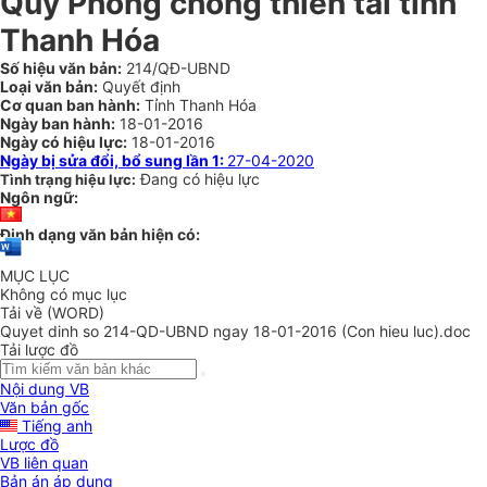
Quỹ Phòng chống thiên tai tỉnh
Thanh Hóa
Số hiệu văn bản:
214/QĐ-UBND
Loại văn bản:
Quyết định
Cơ quan ban hành:
Tỉnh Thanh Hóa
Ngày ban hành:
18-01-2016
Ngày có hiệu lực:
18-01-2016
Ngày bị sửa đổi, bổ sung lần 1:
27-04-2020
Đang có hiệu lực
Tình trạng hiệu lực:
Ngôn ngữ:
Định dạng văn bản hiện có:
MỤC LỤC
Không có mục lục
Tải về (WORD)
Quyet dinh so 214-QD-UBND ngay 18-01-2016 (Con hieu luc).doc
Tải lược đồ
Nội dung VB
Văn bản gốc
Tiếng anh
Lược đồ
VB liên quan
Bản án áp dụng