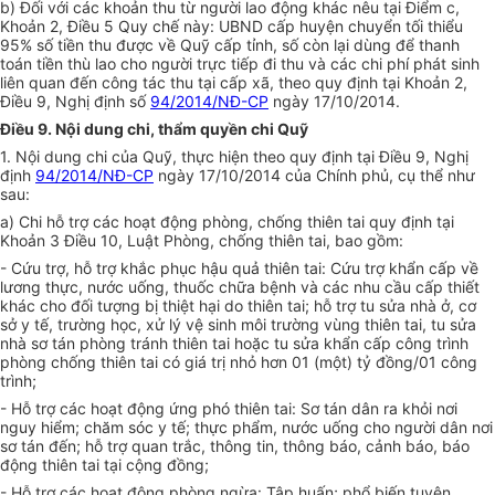
b) Đối với các khoản thu từ người lao động khác nêu tại Điểm c,
Khoản 2, Điều 5 Quy chế này: UBND cấp huyện chuyển tối thiểu
95% số tiền thu được về Quỹ cấp tỉnh, số còn lại dùng để thanh
toán tiền thù lao cho người trực tiếp đi thu và các chi phí phát sinh
liên quan đến công tác thu tại cấp xã, theo quy định tại Khoản 2,
Điều 9, Nghị định số
94/2014/NĐ-CP
ngày 17/10/2014.
Điều 9. Nội dung chi, thẩm quyền chi Quỹ
1. Nội dung chi của Quỹ, thực hiện theo quy định tại Điều 9, Nghị
định
94/2014/NĐ-CP
ngày 17/10/2014 của Chính phủ, cụ thể như
sau:
a) Chi hỗ trợ các hoạt động phòng, chống thiên tai quy định tại
Khoản 3 Điều 10, Luật Phòng, chống thiên tai, bao gồm:
- Cứu trợ, hỗ trợ khắc phục hậu quả thiên tai: Cứu trợ khẩn cấp về
lương thực, nước uống, thuốc chữa bệnh và các nhu cầu cấp thiết
khác cho đối tượng bị thiệt hại do thiên tai; hỗ trợ tu sửa nhà ở, cơ
sở y tế, trường học, xử lý vệ sinh môi trường vùng thiên tai, tu sửa
nhà sơ tán phòng tránh thiên tai hoặc tu sửa khẩn cấp công trình
phòng chống thiên tai có giá trị nhỏ hơn 01 (một) tỷ đồng/01 c
ô
ng
trình;
- Hỗ trợ các hoạt động ứng phó thiên tai: Sơ tán dân ra khỏi nơi
nguy hiểm; chăm sóc y tế; thực phẩm, nước uống cho người dân nơi
sơ tán đến; hỗ trợ quan trắc, thông tin, thông báo, cảnh báo, báo
động thiên tai tại cộng đồng;
- Hỗ trợ các hoạt động phòng ngừa: Tập huấn; phổ biến tuyên