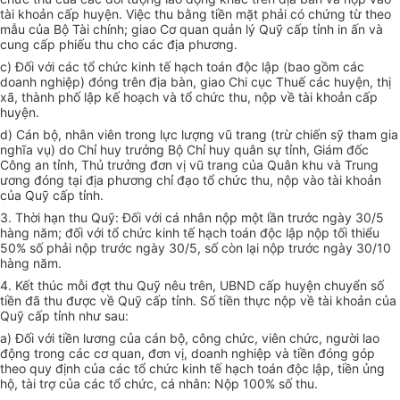
tài khoản cấp huyện. Việc thu bằng tiền mặt phải có chứng từ theo
mẫu của Bộ Tài chính; giao Cơ quan quản lý Quỹ cấp tỉnh in ấn và
cung cấp phiếu thu cho các địa phương.
c) Đối với các tổ chức kinh tế hạch toán độc lập (bao gồm các
doanh nghiệp) đóng trên địa bàn, giao Chi cục Thuế các huyện, thị
xã, thành phố lập kế hoạch và t
ổ
chức thu, nộp v
ề
tài khoản c
ấ
p
huyện.
d) Cán bộ, nhân viên trong lực lượng vũ trang (trừ chiến sỹ tham gia
nghĩa vụ) do Chỉ huy trưởng Bộ Chỉ huy quân sự tỉnh, Giám đốc
Công an tỉnh, Thủ trưởng đơn vị vũ trang của Quân khu và Trung
ương đóng tại địa phương chỉ đạo tổ chức thu, nộp vào tài khoản
của Quỹ cấp tỉnh.
3. Thời hạn thu Quỹ: Đối với cá nhân nộp một l
ầ
n trước ngày 30/5
hàng năm; đối với tổ chức kinh tế hạch toán độc lập nộp tối thiểu
50% số phải nộp trước ngày 30/5, số còn lại nộp
tr
ước ngày 30/10
hàng năm.
4. Kết thúc mỗi đợt thu Quỹ nêu trên, UBND cấp huyện chuyển số
tiền đã thu được về Quỹ cấp tỉnh
.
Số tiền thực nộp về tài khoản của
Quỹ cấp tỉnh như sau:
a) Đối với tiền lương của cán bộ, công chức, viên chức, người lao
động trong các cơ quan, đơn vị, doanh nghiệp và tiền đóng góp
theo quy định của các tổ chức kinh tế hạch toán độc
l
ập, tiền ủng
hộ, tài trợ của các tổ chức, cá nhân: Nộp 100% số thu.