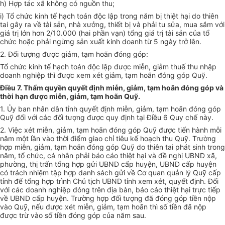
h) Hợp tác xã không có nguồn thu;
i) Tổ chức kinh tế hạch toán độc lập trong năm bị thiệt hại do thiên
tai gây ra về tài sản, nh
à
xưởng, thiết bị và phải tu s
ử
a, mua sắm với
giá trị lớn hơn 2/10.000 (hai phần vạn) tổng giá trị tài s
ả
n của tổ
chức hoặc ph
ả
i ngừng sản xuất kinh doanh từ 5 ngày trở lên.
2. Đối tượng được giảm, tạm hoãn đóng góp:
Tổ chức kinh tế hạch toán độc lập được miễn, gi
ả
m thuế thu nhập
doanh nghiệp thì được xem xét giảm, tạm hoãn đóng góp Quỹ.
Điều 7. Thẩm quyền quyết định miễn, giảm, tạm hoãn đóng góp và
thời hạn được miễn, giảm, tạm hoãn Quỹ.
1. Ủy ban nhân dân tỉnh quyết định miễn, giảm, tạm hoãn đóng góp
Quỹ đối với các đối tượng được quy định tại Điều 6 Quy chế này.
2. Việc xét miễn, giảm, tạm hoãn đóng góp Quỹ được tiến hành mỗi
năm một lần vào thời điểm giao chỉ tiêu kế hoạch thu Quỹ. Trường
hợp miễn, giảm, t
ạ
m hoãn đóng góp Quỹ do thiên tai phát sinh trong
năm, tổ chức, cá nhân phải báo cáo thiệt hại và đề nghị UBND xã,
phường, thị trấn tổng hợp gửi UBND cấp huyện, UBND cấp huyện
có trách nhiệm tập hợp danh sách gửi về Cơ quan quản lý Quỹ cấp
tỉnh để tổng hợp trình Ch
ủ
tịch UBND tỉnh xem xét, qu
y
ết định. Đối
với các doanh nghiệp đóng trên địa bàn, báo cáo thiệt hại trực ti
ế
p
v
ề
UBND c
ấ
p huyện. Trường hợp đối tượng đã đóng góp tiền nộp
vào Quỹ, nếu được xét miễn, giảm, tạm hoãn thì số tiền đã nộp
được trừ vào số tiền đóng góp của năm sau.