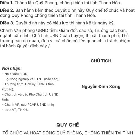
Điều 1.
Thành lập Quỹ Phòng, chống thiên tai tỉnh Thanh Hóa.
Điều 2.
Ban hành kèm theo Quyết định này Quy chế tổ chức và hoạt
động Quỹ Phòng chống thiên tai tỉnh Thanh Hóa.
Điều 3.
Quyết định này có hiệu lực thi hành kể từ ngày ký.
Chánh Văn phòng UBND tỉnh; Giám đốc các sở; Trưởng các ban,
ngành cấp tỉnh; Chủ tịch UBND các huyện, thị xã, thành phố; Thủ
trưởng các cơ quan, đơn vị, cá nhân có liên quan chịu trách nhiệm
thi hành Quyết định này./.
CHỦ TỊCH
Nơi nhận:
- Như Điều 3 QĐ;
- Bộ Nông nghiệp và PTNT (báo cáo);
- Thường trực T
ỉ
nh ủy, HĐND tỉnh
Nguyễn Đình Xứng
(b/cáo);
- Ch
ủ
tịch và các Phó Chủ tịch UBND
tỉnh;
- Chánh VP, các PCVP UBND t
ỉ
nh;
- Lưu: VT, THKH.
QUY CHẾ
TỔ CHỨC VÀ HOẠT ĐỘNG QUỸ PHÒNG, CHỐNG THIÊN TAI TỈNH