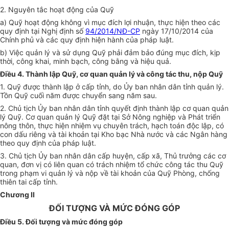
2. Nguyên tắc hoạt động c
ủ
a Quỹ
a) Quỹ hoạt động không vì mục đích lợi nhuận, thực hiện theo các
quy định tại Nghị định số
94/2014/NĐ-CP
ngày 17/10/2014 của
Chính phủ và các quy định hiện hành của pháp luật.
b) Việc quản lý và sử dụng Quỹ phải đảm bảo đúng mục đích, kịp
thời, công khai, minh bạch, công bằng và hiệu quả.
Điều 4. Thành lập Quỹ, cơ quan quản lý và công tác thu, nộp Quỹ
1. Quỹ được thành lập ở cấp tỉnh, do
Ủ
y ban nhân dân tỉnh quản lý.
Tồn Quỹ cuối năm được chuyển sang năm sau.
2. Chủ tịch Ủy ban nhân dân tỉnh quyết định thành lập cơ quan quản
lý Quỹ. Cơ quan quản lý Quỹ đặt tại Sở Nông nghiệp và Phát triển
nông thôn, thực hiện nhiệm vụ chuyên
tr
ách, hạch toán độc lập, có
con dấu riêng và tài khoản tại Kho bạc Nhà nước và các Ngân hàng
theo quy định của pháp luật.
3. Chủ tịch Ủy ban nhân dân cấp huyện, cấp xã, Thủ trưởng các cơ
quan, đơn vị có liên quan có trách nhiệm tổ chức công tác thu Quỹ
trong phạm vi quản lý và nộp về tài khoản của Quỹ Phòng, chống
thiên tai cấp tỉnh.
Chương II
ĐỐI TƯỢNG VÀ MỨC ĐÓNG GÓP
Điều 5. Đối tượng và mức đóng góp