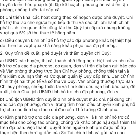
truyền kiến thức pháp luật; lập kế hoạch, phương án và diễn tập
phòng, chống thiên tai cấp xã.
b) Chi triển khai các hoạt động theo kế hoạch được phê duyệt. Chi
hỗ trợ thù lao cho người trực tiếp đi thu và các chi phí hành chính
phát sinh liên quan đến công tác thu Quỹ tại cấp xã nhưng không
vượt quá 5% số thu thực tế hằng năm.
c) Điều chuyển kinh phí để hỗ trợ các địa phương khác bị thiệt hại
do thiên tai vượt quá khả năng khắc phục của địa phương.
2. Quy trình đề xuất, phê duyệt và thẩm quyền chi Quỹ:
a) UBND các huyện, thị xã, thành phố tổng hợp thiệt hại và nhu cầu
hỗ trợ của các địa phương, cơ quan, đơn vị trên địa bàn gửi báo cáo
về V
ă
n phòng thường trực Ban Chỉ huy phòng, chống thiên tai và
tìm kiếm cứu nạn tỉnh và Cơ quan quản lý Quỹ cấp t
ỉ
nh. C
ă
n cứ tình
hình thiệt hại
thực
tế và số thu về Quỹ, V
ă
n phòng thường trực Ban
Chỉ huy phòng, ch
ố
ng thiên tai và tìm ki
ế
m cứu nạn tỉnh báo cáo, đề
xuất, trình Chủ tịch UBND tỉnh hỗ trợ cho địa phương, đơn vị.
b) Ch
ủ
tịch UBND tỉnh quyết định phê duyệt mức chi, nội dung chi
cho các địa phương, đơn vị trong tỉnh hoặc điều chuyển kinh phí, hỗ
trợ cho các tỉnh bạn theo chỉ đạo của Thủ tướng Chính phủ.
c) Kinh phí hỗ trợ cho các địa phương, đ
ơn
vị là kinh phí hỗ trợ có
mục tiêu cho công tác phòng, chống và khắc phục hậu quả thiên tai
trên địa bàn. Việc thanh, quyết toán nguồn kinh phí được hỗ trợ
thực hiện theo hướng dẫn của Sở Tài chính tỉnh và gửi báo cáo