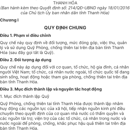
THANH HÓA
(Ban hành kèm theo Quyết định s
ố: 214
/Q
Đ
-UBND ngày
18
/01/2016
của Chủ tịch
Ủy
ban nhân dân tỉnh Thanh Hóa)
Chương I
QUY ĐỊNH CHUNG
Điều 1. Phạm vi điều chỉnh
Quy chế này quy định về đối tượng, mức đóng góp, việc thu, quản
lý và sử dụng Quỹ Phòng, chống thiên tai trên địa bàn tỉnh Thanh
Hóa (sau đây gọi tắt là Quỹ).
Điều 2. Đối tượng áp dụng
Quy chế này áp dụng đối với cơ quan, tổ chức, hộ gia đình, cá nhân
người Việt Nam; tổ chức, cá nhân nước ngoài, tổ chức quốc tế đang
sinh sống, hoạt động hoặc tham gia phòng, chống thiên tai trên địa
bàn tỉnh Thanh Hóa.
Điều 3. Mục đích thành lập và nguyên tắc hoạt động
1. Mục đích thành lập Quỹ
Quỹ Phòng, chống thi
ê
n tai tỉnh Thanh Hóa được thành lập nhằm
huy động các nguồn lực của xã hội, tiếp nhận nguồn kinh phí điều
chuyển theo quyết định của cơ quan nhà nước có thẩm quyền và
các nguồn tài trợ, viện trợ của các tổ chức, cá nhân trong nước và
nước ngoài để phòng, chống, khắc phục hậu quả thiên tai trên địa
bàn tỉnh Thanh Hóa.