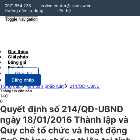
0971.654.238
service.center@caselaw.vn
Hướng dẫn sử dụng
|
Liên hệ
Toggle Navigation
Giới thiệu
Giải pháp
Bảng giá
Bài viết
Đăng ký
Đăng nhập
Trang chủ
Văn bản pháp luật
214/QĐ-UBND
Thông tin văn bản
140
0
Quyết định số 214/QĐ-UBND
ngày 18/01/2016 Thành lập và
Quy chế tổ chức và hoạt động