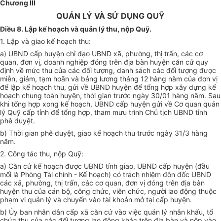
Chương III
QUẢN LÝ VÀ SỬ DỤNG QUỸ
Điều 8. Lập kế hoạch và quản lý thu, nộp Quỹ.
1. Lập và giao kế hoạch thu:
a) UBND cấp huyện chỉ đạo UBND xã, phường, thị trấn, các cơ
quan, đơn vị, doanh nghiệp đóng trên địa bàn huyện căn cứ quy
định về mức thu của các đối tượng, danh sách các đối tượng được
miễn, giảm, tạm hoãn và bảng lương tháng 12 hàng năm của đơn vị
để lập kế hoạch thu, gửi về UBND huyện để tổng hợp xây dựng kế
hoạch chung toàn huyện, thời gian trước ngày 30/01 hàng năm. Sau
khi tổng hợp xong kế hoạch, UBND cấp huyện gửi về Cơ quan quản
lý Quỹ cấp tỉnh để tổng hợp, tham mưu trình Chủ tịch UBND tỉnh
phê duyệt.
b) Thời gian phê duyệt, giao kế hoạch thu trước ngày 31/3 hàng
năm.
2. Công tác thu, nộp Quỹ:
a) C
ă
n cứ kế hoạch được UBND tỉnh giao, UBND cấp huyện (đầu
mối là Phòng Tài chính - Kế hoạch) có trách nhiệm đôn đốc UBND
các xã, phường, thị trấn, các cơ quan, đơn vị đóng trên địa bàn
huyện thu của cán bộ, công chức, viên chức, người lao động thuộc
phạm vi quản lý và chuyển vào tài khoản mở tại cấp huyện.
b) Ủy ban nhân dân cấp xã c
ă
n cứ vào việc quản lý nhân khẩu, tổ
chức thu của các đối tượng lao động khác
tr
ên địa bàn và nộp vào