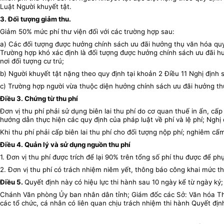
Luật Người khuyết tật.
3. Đối tượng giảm thu.
Giảm 50% mức phí thư viện đối với các trường hợp sau:
a) Các đối tượng được hưởng chính sách ưu đãi hưởng thụ văn hóa qu
Trường hợp khó xác định là đối tượng được hưởng chính sách ưu đãi hư
nơi đối tượng cư trú;
b) Người khuyết tật nặng theo quy định tại khoản 2 Điều 11 Nghị định
c) Trường hợp người vừa thuộc diện hưởng chính sách ưu đãi hưởng thụ
Điều 3. Chứng từ thu phí
Đơn vị thu phí phải sử dụng biên lai thu phí do cơ quan thuế in ấn, cấ
hướng dẫn thực hiện các quy định của pháp luật về phí và lệ phí; Nghị
Khi thu phí phải cấp biên lai thu phí cho đối tượng nộp phí; nghiêm cấ
Điều 4. Quản lý và sử dụng nguồn thu phí
1. Đơn vị thu phí được trích để lại 90% trên tổng số phí thu được để 
2. Đơn vị thu phí có trách nhiệm niêm yết, thông báo công khai mức thu
Điều 5.
Quyết định này có hiệu lực thi hành sau 10 ngày kể từ ngày ký;
Chánh Văn phòng Ủy ban nhân dân tỉnh; Giám đốc các Sở: Văn hóa Thể t
các tổ chức, cá nhân có liên quan chịu trách nhiệm thi hành Quyết định