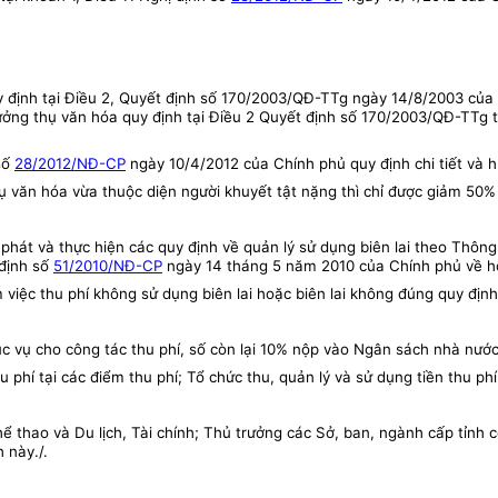
y định tại Điều 2, Quyết định số 170/2003/QĐ-TTg ngày 14/8/2003 của
ởng thụ văn hóa quy định tại Điều 2 Quyết định số 170/2003/QĐ-TTg th
 số
28/2012/NĐ-CP
ngày 10/4/2012 của Chính phủ quy định chi tiết và 
 văn hóa vừa thuộc diện người khuyết tật nặng thì chỉ được giảm 50% 
p phát và thực hiện các quy định về quản lý sử dụng biên lai theo Thôn
 định số
51/2010/NĐ-CP
ngày 14 tháng 5 năm 2010 của Chính phủ về hó
m việc thu phí không sử dụng biên lai hoặc biên lai không đúng quy định
phục vụ cho công tác thu phí, số còn lại 10% nộp vào Ngân sách nhà nướ
 phí tại các điểm thu phí; Tổ chức thu, quản lý và sử dụng tiền thu ph
hao và Du lịch, Tài chính; Thủ trưởng các Sở, ban, ngành cấp tỉnh có
 này./.