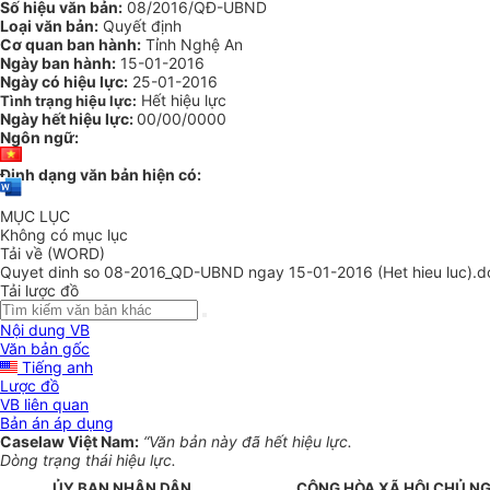
Số hiệu văn bản:
08/2016/QĐ-UBND
Loại văn bản:
Quyết định
Cơ quan ban hành:
Tỉnh Nghệ An
Ngày ban hành:
15-01-2016
Ngày có hiệu lực:
25-01-2016
Hết hiệu lực
Tình trạng hiệu lực:
Ngày hết hiệu lực:
00/00/0000
Ngôn ngữ:
Định dạng văn bản hiện có:
MỤC LỤC
Không có mục lục
Tải về (WORD)
Quyet dinh so 08-2016_QD-UBND ngay 15-01-2016 (Het hieu luc).d
Tải lược đồ
Nội dung VB
Văn bản gốc
Tiếng anh
Lược đồ
VB liên quan
Bản án áp dụng
Caselaw Việt Nam:
“Văn bản này đã hết hiệu lực.
Dòng trạng thái hiệu lực.
ỦY BAN NHÂN DÂN
CỘNG HÒA XÃ HỘI CHỦ NG