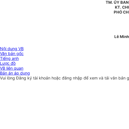
TM. ỦY BA
KT. CH
PHÓ CH
Lê Minh
Nội dung VB
Văn bản gốc
Tiếng anh
Lược đồ
VB liên quan
Bản án áp dụng
Vui lòng
Đăng ký
tài khoản hoặc
đăng nhập
để xem và tải văn bản 