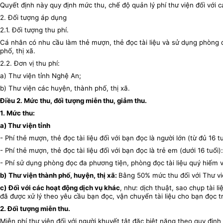
Quyết định này quy định mức thu, chế độ quản lý phí thư viện đối với 
2. Đối tượng áp dụng
2.1. Đối tượng thu phí.
Cá nhân có nhu cầu làm thẻ mượn, thẻ đọc tài liệu và sử dụng phòng đ
phố, thị xã.
2.2. Đơn vị thu phí:
a) Thư viện tỉnh Nghệ An;
b) Thư viện các huyện, thành phố, thị xã.
Điều 2. Mức thu, đối tượng miễn thu, giảm thu.
1. Mức thu:
a) Thư viện tỉnh
- Phí thẻ mượn, thẻ đọc tài liệu đối với bạn đọc là người lớn (từ đủ 16 
- Phí thẻ mượn, thẻ đọc tài liệu đối với bạn đọc là trẻ em (dưới 16 tuổ
- Phí sử dụng phòng đọc đa phương tiện, phòng đọc tài liệu quý hiếm
b)
Thư viện thành phố, huyện, thị xã:
Bằng 50% mức thu đối với Thư vi
c)
Đối với các hoạt động dịch vụ khác
, như: dịch thuật, sao chụp tài 
đã được xử lý theo yêu cầu bạn đọc, vận chuyển tài liệu cho bạn đọc tr
2. Đối tượng miễn thu.
Miễn phí thư viện đối với người khuyết tật đặc biệt nặng theo quy định 