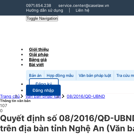
0971.654.238
service.center@caselaw.vn
Hướng dẫn sử dụng
|
Liên hệ
Toggle Navigation
Giới thiệu
Giải pháp
Bảng giá
Bài viết
Bản án
Hợp đồng mẫu
Văn bản pháp luật
Tra cứu 
Đăng ký
Đăng nhập
Trang chủ
Văn bản pháp luật
08/2016/QĐ-UBND
Thông tin văn bản
107
0
Quyết định số 08/2016/QĐ-UBND 
trên địa bàn tỉnh Nghệ An (Văn b