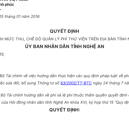
ạnh phúc
-
15
tháng
01
năm
2016
QUYẾT ĐỊNH
H MỨC THU, CHẾ ĐỘ QUẢN LÝ PHÍ THƯ VIỆN TRÊN ĐỊA BÀN TỈNH
ỦY BAN NHÂN DÂN TỈNH NGHỆ AN
15;
 Tài chính về việc hướng dẫn thực hiện các quy định pháp luật về phí 
ệc sửa đổi, bổ sung Thông tư số
63/2002/TT-BTC
ngày 24 tháng 7 năm
ộ Tài chính hướng dẫn về phí và lệ phí thuộc thẩm quyền quyết định 
a Hội đồng nhân dân tỉnh Nghệ An khóa XVI, kỳ họp thứ 15 “Quy định 
QUYẾT ĐỊNH: