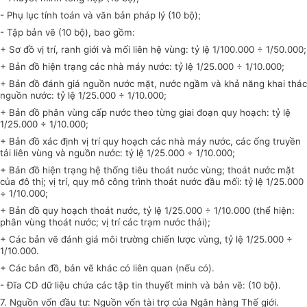
- Phụ lục tính toán và văn bản pháp lý (10 bộ);
- Tập bản vẽ (10 bộ), bao gồm:
+ Sơ đồ vị trí, ranh giới và mối liên hệ vùng: tỷ lệ 1/100.000 ÷ 1/50.000;
+ Bản đồ hiện trạng các nhà máy nước: tỷ lệ 1/25.000 ÷ 1/10.000;
+ Bản đồ đánh giá nguồn nước mặt, nước ngầm và khả năng khai thác
nguồn nước: tỷ lệ 1/25.000 ÷ 1/10.000;
+ Bản đồ phân vùng cấp nước theo từng giai đoạn quy hoạch: tỷ lệ
1/25.000 ÷ 1/10.000;
+ Bản đồ xác định vị trí quy hoạch các nhà máy nước, các ống truyền
tải liên vùng và nguồn nước: tỷ lệ 1/25.000 ÷ 1/10.000;
+ Bản đồ hiện trạng hệ thống tiêu thoát nước vùng; thoát nước mặt
của đô thị; vị trí, quy mô công trình thoát nước đầu mối: tỷ lệ 1/25.000
÷ 1/10.000;
+ Bản đồ quy hoạch thoát nước, tỷ lệ 1/25.000 ÷ 1/10.000 (thể hiện:
phân vùng thoát nước; vị trí các trạm nước thải);
+ Các bản vẽ đánh giá môi trường chiến lược vùng, tỷ lệ 1/25.000 ÷
1/10.000.
+ Các bản đồ, bản vẽ khác có liên quan (nếu có).
- Đĩa CD dữ liệu chứa các tập tin thuyết minh và bản vẽ: (10 bộ).
7. Nguồn vốn đầu tư: Nguồn vốn tài trợ của Ngân hàng Thế giới.