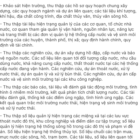
-
Khảo sát hiện trường, thu thập các hồ sơ quy hoạch chung xây
dựng, các quy hoạch ngành và dự án liên quan
; c
ác tài liệu khí tượng,
khí hậu, địa chất công trình, địa chất thủy văn, thủy văn sông hồ.
-
Thu thập tài liệu hiện trạng quản lý của các cơ quan, tổ chức nhà
nước, cơ quan tham gia quản lý vận hành, nguồn nhân lực, năng lực
và trang thiết bị các đơn vị quản lý hệ thống cấp nước và vệ sinh môi
trường của
các huyện, thành phố, thị xã; q
uy định hành chính, quy
định về tài chính.
- Thu thập các nghiên cứu, dự án xây dựng hồ đập, cấp nước và bảo
vệ nguồn nước. Các số liệu liên quan tới đối tượng cấp nước, nhu cầu
dùng nước, khả năng cung cấp nước, thất thoát nước tại các hệ thống
cấp nước đang vận hành. Các nghiên cứu, dự án thoát nước, xử lý
nước thải, dự án quản lý và xử lý bùn thải. Các nghiên cứu, dự án cấp
nước và vệ sinh môi trường tại các khu công nghiệp.
- Thu thập các báo cáo, tài liệu về đánh giá tác động môi trường, tình
hình ô nhiễm môi trường, kết quả phân tích chất lượng nước. Các tài
liệu đánh giá, thống kê các điểm úng ngập, tình hình úng ngập. Các
kết quả quan trắc môi trường nước thải, hiện trạng vệ sinh môi trường
và xử lý nước thải.
- Thu thập số liệu quản lý hiện trạng các miệng xả tại các lưu vực
thoát nước đô thị, khu công nghiệp và điểm dân cư tập trung; số liệu
quản lý hiện trạng hệ thống sông hồ trong các đô thị và phạm vi đề
án. Số liệu hiện trạng hệ thống thủy lợi. Số liệu chuỗi các trận mưa,
mực nước các sông, hồ, trạm bơm. Các tài liệu, số liệu liên quan tới