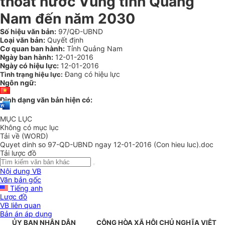
thoát nước Vùng tỉnh Quảng
Nam đến năm 2030
Số hiệu văn bản:
97/QĐ-UBND
Loại văn bản:
Quyết định
Cơ quan ban hành:
Tỉnh Quảng Nam
Ngày ban hành:
12-01-2016
Ngày có hiệu lực:
12-01-2016
Đang có hiệu lực
Tình trạng hiệu lực:
Ngôn ngữ:
Định dạng văn bản hiện có:
MỤC LỤC
Không có mục lục
Tải về (WORD)
Quyet dinh so 97-QD-UBND ngay 12-01-2016 (Con hieu luc).doc
Tải lược đồ
Nội dung VB
Văn bản gốc
Tiếng anh
Lược đồ
VB liên quan
Bản án áp dụng
ỦY BAN NHÂN DÂN
CỘNG HÒA XÃ HỘI CHỦ NGHĨA VIỆT