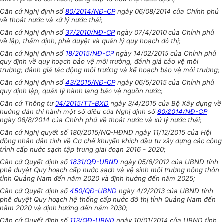
Căn cứ Nghị định số
80/2014/NĐ-CP
ngày 06/08/2014 của Chính phủ
về thoát nước và xử lý nước thải;
Căn cứ Nghị định số
37/2010/NĐ-CP
ngày 07/4/2010 của Chính phủ
về lập, thẩm định, phê duyệt và quản lý quy hoạch đô thị;
Căn cứ Nghị định số
18/2015/NĐ-CP
ngày 14/02/2015 của Chính phủ
quy định về quy hoạch bảo vệ môi trường, đánh giá bảo vệ môi
trường; đánh giá tác động môi trường và kế hoạch bảo vệ môi trường;
Căn cứ Nghị định số
43/2015/NĐ-CP
ngày 06/5/2015 của Chính phủ
quy định lập, quản lý hành lang bảo vệ nguồn nước;
Căn cứ Thông tư
04/2015/TT-BXD
ngày 3/4/2015 của Bộ Xây dựng về
hướng dẫn thi hành một số điều của Nghị định số
80/2014/NĐ-CP
ngày 06/8/2014 của Chính phủ về thoát nước và xử lý nước thải;
Căn cứ Nghị quyết số 180/2015/NQ-HĐND ngày 11/12/2015 của Hội
đồng nhân dân tỉnh về Cơ chế khuyến khích đầu tư xây dựng các công
trình cấp nước sạch tập trung giai đoạn 2016 - 2020;
Căn cứ Quyết định số
1831/QĐ-UBND
ngày 05/6/2012 của UBND tỉnh
phê duyệt Quy hoạch cấp nước sạch và vệ sinh môi trường nông thôn
tỉnh Quảng Nam đến năm 2020 và định hướng đến năm 2025;
Căn cứ Quyết định số
450/QĐ-UBND
ngày 4/2/2013 của UBND tỉnh
phê duyệt Quy hoạch hệ thống cấp nước đô thị tỉnh Quảng Nam đến
năm 2020 và định hướng đến năm 2030;
Căn cứ Quyết định số
113/QĐ-UBND
ngày 10/01/2014 của UBND tỉnh