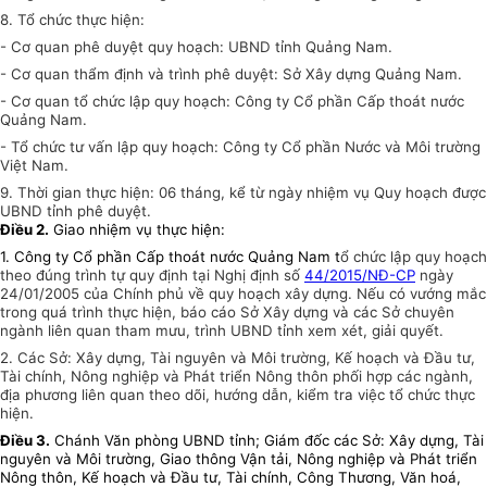
8. Tổ chức thực hiện:
-
Cơ quan phê duyệt
quy
hoạch: UBND tỉnh Quảng Nam
.
-
Cơ quan thẩm định
và trình phê duyệt
: Sở Xây dựng Quảng Nam
.
-
Cơ quan tổ chức lập
q
uy hoạch: Công ty Cổ phần Cấp thoát nước
Quảng Nam.
- Tổ chức tư vấn lập quy hoạch: Công ty Cổ phần Nước và Môi trường
Việt Nam.
9. Thời gian thực hiện: 06 tháng, kể từ ngày nhiệm vụ Quy hoạch được
UBND tỉnh phê duyệt.
Điều 2.
Giao nhiệm vụ thực hiện:
1. Công ty Cổ phần Cấp thoát nước Quảng Nam t
ổ chức lập quy hoạch
theo đúng trình tự quy định tại Nghị định số
44/2015/NĐ-CP
ngày
24/01/2005 của Chính phủ về quy hoạch xây dựng
. Nếu có vướng mắc
trong quá trình thực hiện, báo cáo Sở Xây dựng và các Sở chuyên
ngành liên quan tham mưu, trình UBND tỉnh xem xét, giải quyết.
2. Các Sở: Xây dựng, Tài nguyên và Môi trường, Kế hoạch và Đầu tư,
Tài chính, Nông nghiệp và Phát triển Nông thôn phối hợp các ngành,
địa phương liên quan theo dõi, hướng dẫn, kiểm tra việc tổ chức thực
hiện.
Điều 3.
Chánh Văn phòng UBND tỉnh; Giám đốc các Sở: Xây dựng, Tài
nguyên và Môi trường, Giao thông Vận tải, Nông nghiệp và Phát triển
Nông thôn, Kế hoạch và Đầu tư, Tài chính, Công Thương, Văn hoá,