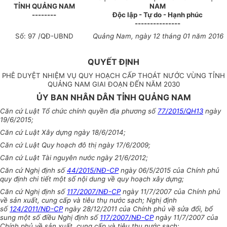
TỈNH QUẢNG NAM
NAM
--------
Độc lập - Tự do - Hạnh phúc
---------------
Số: 97 /QĐ-UBND
Quảng Nam, ngày 12 tháng 01 năm 2016
QUYẾT ĐỊNH
PHÊ DUYỆT NHIỆM VỤ QUY HOẠCH CẤP THOÁT NƯỚC VÙNG TỈNH
QUẢNG NAM GIAI ĐOẠN ĐẾN NĂM 2030
ỦY BAN NHÂN DÂN TỈNH QUẢNG NAM
Căn cứ Luật Tổ chức chính quyền địa phương số
77/2015/QH13
ngày
19/6/2015;
Căn cứ Luật Xây dựng ngày 18/6/2014;
Căn cứ Luật Quy hoạch đô thị ngày 17/6/2009;
Căn cứ Luật Tài nguyên nước ngày 21/6/2012;
Căn cứ Nghị định số
44/2015/NĐ-CP
ngày 06/5/2015 của Chính phủ
quy định chi tiết một số nội dung về quy hoạch xây dựng;
Căn cứ Nghị định số
117/2007/NĐ-CP
ngày 11/7/2007 của Chính phủ
về sản xuất, cung cấp và tiêu thụ nước sạch; Nghị định
số
124/2011/NĐ-CP
ngày 28/12/2011 của Chính phủ về sửa đổi, bổ
sung một số điều Nghị định số
117/2007/NĐ-CP
ngày 11/7/2007 của
Chính phủ về sản xuất, cung cấp và tiêu thụ nước sạch;