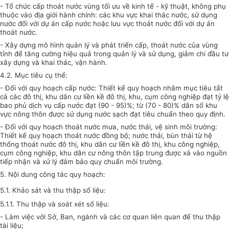
- Tổ chức cấp thoát nước vùng tối ưu về kinh tế - kỹ thuật, không phụ
thuộc vào địa giới hành chính
:
các khu vực khai thác nước
,
sử dụng
nước
đối với dự án cấp nước hoặc lưu vực thoát
nước
đối với dự án
thoát
nước.
- Xây dựng mô hình quản lý và phát triển cấp, thoát nước của vùng
tỉnh để tăng cường hiệu quả trong quản lý và sử dụng, giảm chi đầu tư
xây dựng và khai thác, vận hành.
4.2. Mục tiêu cụ thể:
- Đối với quy hoạch cấp nước: Thiết kế quy hoạch nhằm mục tiêu tất
cả các đô thị, khu dân cư liền kề đô thị, khu, cụm công nghiệp đạt tỷ lệ
bao phủ dịch vụ cấp nước đạt (90 - 95)%; từ (70 - 80)% dân số khu
vực nông thôn được sử dụng nước sạch đạt tiêu chuẩn theo quy định.
- Đối với quy hoạch thoát nước mưa, nước thải, vệ sinh môi trường:
Thiết kế quy hoạch thoát nước đồng bộ; nước thải, bùn thải từ hệ
thống thoát nước đô thị, khu dân cư liền kề đô thị, khu công nghiệp,
cụm công nghiệp, khu dân cư nông thôn tập trung được xả vào nguồn
tiếp nhận và xử lý đảm bảo quy chuẩn môi trường.
5. Nội dung công tác quy hoạch:
5
.1
.
Khảo sát và thu thập số liệu
:
5
.1.1
.
Thu thập và soát xét số liệu
:
-
Làm việc với
S
ở
,
B
an
,
n
gành và các cơ quan liên quan để thu thập
tài liệu
;