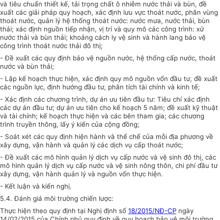
và tiêu chuẩn thiết kế, tải trọng chất ô nhiễm nước thải và bùn, đề
xuất các giải pháp quy hoạch, xác định lưu vực thoát nước, phân vùng
thoát nước, quản lý hệ thống thoát nước: nước mưa, nước thải, bùn
thải; xác định nguồn tiếp nhận, vị trí và quy mô các công trình: xử
nước thải và bùn thải; khoảng cách ly vệ sinh và hành lang bảo vệ
công trình thoát nước thải đô thị;
- Đề xuất các quy định bảo vệ nguồn nước, hệ thống cấp nước, thoát
nước và bùn thải;
- Lập kế hoạch thực hiện, xác định quy mô nguồn vốn đầu tư, đề xuất
các nguồn lực, định hướng đầu tư, phân tích tài chính và kinh tế;
- Xác định các chương trình, dự án ưu tiên đầu tư: Tiêu chí xác định
các dự án đầu tư; dự án ưu tiên cho kế hoạch 5 năm; đề xuất kỹ thuật
và tài chính; kế hoạch thực hiện và các bên tham gia; các chương
trình truyền thông, lấy ý kiến của cộng đồng;
- Soát xét các quy định hiện hành và thể chế của mỗi địa phương về
xây dựng, vận hành và quản lý các dịch vụ cấp thoát nước;
- Đề xuất các mô hình quản lý dịch vụ cấp nước và vệ sinh đô thị, các
mô hình quản lý dịch vụ cấp nước và vệ sinh nông thôn, chi phí đầu tư
xây dựng, vận hành quản lý và nguồn vốn thực hiện.
-
Kết luận và kiến nghị
.
5
.
4.
Đánh giá môi trường chiến lược
:
Thực hiện theo quy định tại
Nghị định số
18/2015/NĐ-CP
ngày
14/02/2015 của Chính phủ
quy định về
quy hoạch bảo vệ
m
ôi trường,