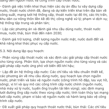
dâng đến nguồn nước và công trình cấp thoát nước.
- Đánh giá việc triển khai thực hiện các dự án đầu tư xây dựng cấp
nước, thoát nước chính đã, đang và dự kiến triển khai trên địa bàn về
c
ông suất, mạng lưới hệ thống
c
ấp
,
thoát nước
tại đô thị, các thị trấn,
khu dân cư nông thôn liền kề đô thị
;
công nghệ xử lý
;
phạm vi dịch vụ
;
hệ thống tập trung và phân tán
;
- Lập các phương án và đánh giá nhu cầu dùng nước, thoát nước
mưa, nước thải, bùn thải đến năm 2030;
- Đánh giá trữ lượng, chất lượng nguồn nước mặt, nước dưới đất và
khả năng khai thác phục vụ cấp nước.
5.3.
Nội dung lập quy hoạch
:
- Phân vùng cấp thoát nước và xác định các giải pháp cấp thoát nước
cho từng vùng. Phân tích, lựa chọn nguồn nước cho từng vùng và các
giải pháp cấp nước ứng phó với biến đổi khí hậu;
- Lập đề án hệ thống cấp nước: Các chỉ tiêu và tiêu chuẩn thiết kế,
các phương án về nhu cầu dùng nước, quy hoạch lựa chọn nguồn
nước, phát triển và bảo vệ nguồn nước (công trình hồ đập, lưu vực hồ,
sông), vị trí và quy mô các công trình cấp nước chính (nguồn nước,
nhà máy xử lý nước, tuyến ống truyền tải liên vùng); xác định mạng
lưới đường ống cấp nước theo vùng cấp nước; tính toán thủy lực mạng
lưới cấp nước; phạm vi bảo vệ nguồn nước và hành lang bảo vệ công
trình cấp nước.
- Đề xuất giải pháp quy hoạch thoát nước thải, bùn thải: Các chỉ tiêu