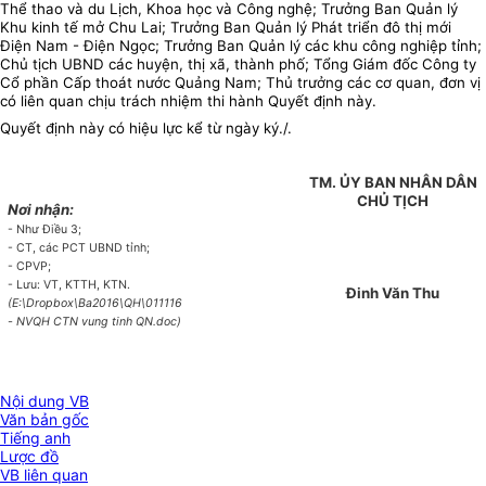
Thể thao và du Lịch, Khoa học và Công nghệ; Trưởng Ban Quản lý
Khu kinh tế mở Chu Lai; Trưởng Ban Quản lý Phát triển đô thị mới
Điện Nam - Điện Ngọc; Trưởng Ban Quản lý các khu công nghiệp tỉnh;
Chủ tịch UBND các huyện, thị xã, thành phố; Tổng Giám đốc Công ty
Cổ phần Cấp thoát nước Quảng Nam; Thủ trưởng các cơ quan, đơn vị
có liên quan chịu trách nhiệm thi hành Quyết định này.
Quyết định này có hiệu lực kể từ ngày ký./.
TM. ỦY BAN NHÂN DÂN
CHỦ TỊCH
Nơi nhận:
- Như Điều 3;
- CT, các PCT UBND tỉnh;
- CPVP;
- Lưu: VT, KTTH, KTN.
Đinh Văn Thu
(E:\Dropbox\Ba2016\QH\011116
- NVQH CTN vung tinh QN.doc)
Nội dung VB
Văn bản gốc
Tiếng anh
Lược đồ
VB liên quan