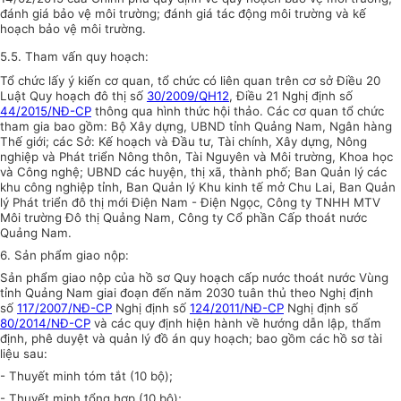
đánh giá bảo vệ môi trường; đánh giá tác động môi trường và
k
ế
hoạch bảo vệ môi trường
.
5
.
5.
Tham vấn quy hoạch
:
Tổ chức lấy ý kiến cơ quan, tổ chức có liên quan trên cơ sở Điều 20
Luật Quy hoạch
đ
ô thị số
30/2009/QH12
, Điều 21 Nghị định
số
44/2015/NĐ-CP
thông qua hình thức hội thảo. Các cơ quan tổ chức
tham gia bao gồm: Bộ Xây dựng, UBND tỉnh Quảng Nam, Ngân hàng
Thế giới; các Sở: Kế hoạch và Đầu tư, Tài chính, Xây dựng, Nông
nghiệp và Phát triển Nông thôn, Tài Nguyên và Môi trường, Khoa học
và Công nghệ; UBND các huyện, thị xã, thành phố; Ban Quản lý các
khu công nghiệp tỉnh, Ban Quản lý Khu kinh tế mở Chu Lai, Ban Quản
lý Phát triển đô thị mới Điện Nam - Điện Ngọc, Công ty TNHH MTV
Môi trường Đô thị Quảng Nam, Công ty Cổ phần Cấp thoát nước
Quảng Nam.
6. Sản phẩm giao nộp:
Sản phẩm giao nộp của hồ sơ Quy hoạch cấp nước thoát nước Vùng
tỉnh Quảng Nam giai đoạn đến năm 2030 tuân thủ theo Nghị định
số
117/2007/NĐ-CP
Nghị định số
124/2011/NĐ-CP
Nghị định số
80/2014/NĐ-CP
và các quy định hiện hành về hướng dẫn lập, thẩm
định, phê duyệt và quản lý đồ án quy hoạch; bao gồm các hồ sơ tài
liệu sau:
- Thuyết minh tóm tắt (10 bộ);
- Thuyết minh tổng hợp (10 bộ);