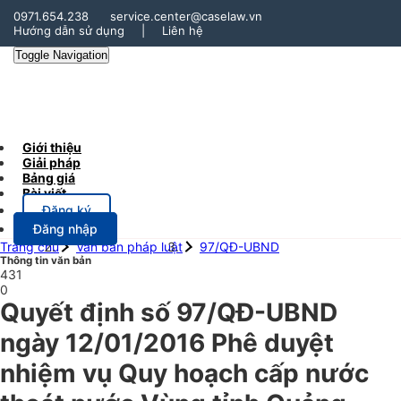
0971.654.238
service.center@caselaw.vn
Hướng dẫn sử dụng
|
Liên hệ
Toggle Navigation
Giới thiệu
Giải pháp
Bảng giá
Bài viết
Đăng ký
Đăng nhập
Trang chủ
Văn bản pháp luật
97/QĐ-UBND
Thông tin văn bản
431
0
Quyết định số 97/QĐ-UBND
ngày 12/01/2016 Phê duyệt
nhiệm vụ Quy hoạch cấp nước