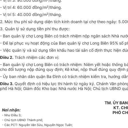
- Vị trí 3: 90.000 đồng/m²/tháng.
- Vị trí 4: 60.000 đồng/m²/tháng.
- Vị trí 5: 40.000 đồng/m²/tháng.
2. Mức thu phí sử dụng diện tích kinh doanh tại chợ theo ngày: 5.00
3. Quản lý sử dụng tiền phí thu được:
- Ban quản lý chợ Long Biên có trách nhiệm nộp ngân sách Nhà nướ
- Đ
ể
lại phục vụ hoạt động của Ban quản lý chợ Long Biên 95% số ph
-
V
iệc quản lý và sử dụng tiền khấu hao tài sản cố định thực hiện đ
Điều 2.
Trách nhiệm các đơn vị:
- Ban quản lý chợ Long Biên có trách nhiệm: Niêm yết hoặc thông báo
cho đối tượng nộp đúng quy định; Kê khai, nộp thuế đúng quy định p
-
Ủy ban
nhân dân quận Ba Đình có
tr
ách nhiệm kiểm tra, hướng dẫn
Điều 3.
Quyết định có hiệu lực thi hành từ ngày ký. Chánh Văn phò
phố Hà Nội; Giám đốc Kho bạc Nhà nước Hà Nội; Chủ tịch UBND quận 
TM. ỦY BA
KT. CH
Nơi nhận:
PHÓ CH
- Như Điều 3;
- Chủ tịch UBND Thành phố;
- Các PCT: Nguyễn Văn Sửu, Nguyễn Ngọc Tuấn;