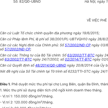
Số:
82
/QĐ-UBND
Hà Nội, ngày
1
VỀ VIỆC PHÊ
Căn cứ Luật
Tổ chức
chính quy
ề
n địa phương ngày 19/6/2015;
Căn cứ Pháp lệnh Phí, lệ phí s
ố
38/2001/PL-
U
BTVQH10 ngày 28/8/2
Căn cứ các Nghị định của Chính phủ: Số
57/2002/NĐ-CP
ngày 03/6/
số
57/2002/NĐ-CP
;
Căn cứ các Thông tư của Bộ Tài chính: Số
63/2002/TT-BTC
ngày 24/
số
63/2002/TT-BTC
ngày 24/7/2002; số
02/2014/TT-BTC
ngày 02/0
Căn cứ Quyết định số
48/2014/QĐ-UBND
ngày 20/8/2014 của
Ủy b
Xét đề nghị của Sở Tài chính tại Tờ trình số 6232/TTr-STC ngày 24
Điều 1.
Phê duyệt mức thu phí tại chợ Long Biên, quận Ba Đình, thàn
1. Mức thu phí sử dụng diện tích chỗ ngồi kinh doanh theo tháng.
- Vị trí 1: 150.000 đồng/m²/tháng.
- Vị trí 2: 120.000 đồng/m²/tháng.