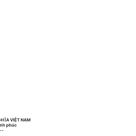
GHĨA VIỆT NAM
ạnh phúc
--