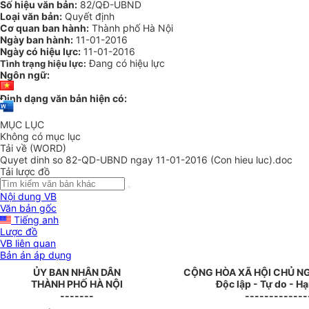
Số hiệu văn bản:
82/QĐ-UBND
Loại văn bản:
Quyết định
Cơ quan ban hành:
Thành phố Hà Nội
Ngày ban hành:
11-01-2016
Ngày có hiệu lực:
11-01-2016
Đang có hiệu lực
Tình trạng hiệu lực:
Ngôn ngữ:
Định dạng văn bản hiện có:
MỤC LỤC
Không có mục lục
Tải về (WORD)
Quyet dinh so 82-QD-UBND ngay 11-01-2016 (Con hieu luc).doc
Tải lược đồ
Nội dung VB
Văn bản gốc
Tiếng anh
Lược đồ
VB liên quan
Bản án áp dụng
ỦY BAN NHÂN DÂN
CỘNG HÒA XÃ HỘI CHỦ N
THÀNH PHỐ HÀ NỘI
Độc lập - Tự do - H
-------
-------------