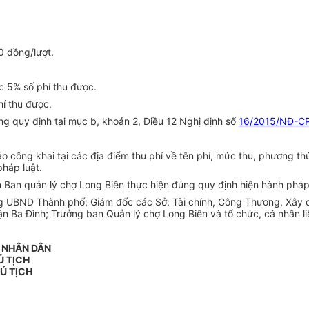
0 đồng/lượt.
c 5% số phí thu được.
í thu được.
úng quy định tại mục b, khoản 2, Điều 12 Nghị định số
16/2015/NĐ-C
 công khai tại các địa điểm thu phí về tên phí, mức thu, phương thứ
háp luật.
 Ban quản lý chợ Long Biên thực hiện đúng quy định hiện hành pháp
ng UBND Thành phố; Giám đốc các Sở: Tài chính, Công Thương, Xây 
Ba Đình; Trưởng ban Quản lý chợ Long Biên và tổ chức, cá nhân liên
N NHÂN DÂN
Ủ TỊCH
Ủ TỊCH