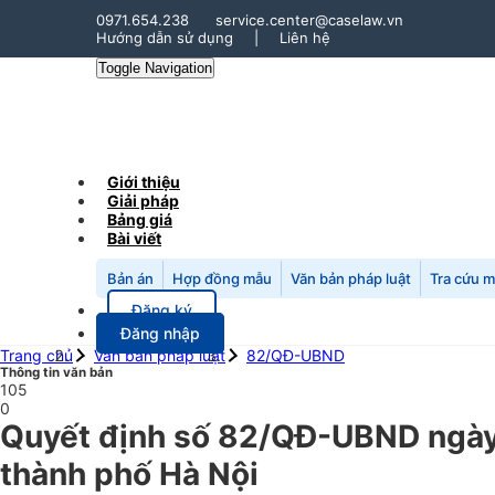
0971.654.238
service.center@caselaw.vn
Hướng dẫn sử dụng
|
Liên hệ
Toggle Navigation
Giới thiệu
Giải pháp
Bảng giá
Bài viết
Bản án
Hợp đồng mẫu
Văn bản pháp luật
Tra cứu 
Đăng ký
Đăng nhập
Trang chủ
Văn bản pháp luật
82/QĐ-UBND
Thông tin văn bản
105
0
Quyết định số 82/QĐ-UBND ngày 1
thành phố Hà Nội