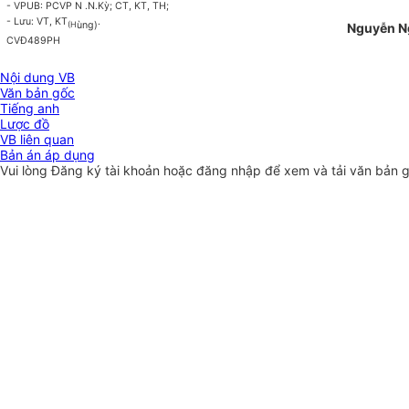
- VPUB: PCVP N .N.Kỳ; CT, KT, TH;
- Lưu: VT, KT
.
ù
ng)
(H
Nguyễn N
CVĐ489PH
Nội dung VB
Văn bản gốc
Tiếng anh
Lược đồ
VB liên quan
Bản án áp dụng
Vui lòng
Đăng ký
tài khoản hoặc
đăng nhập
để xem và tải văn bản 