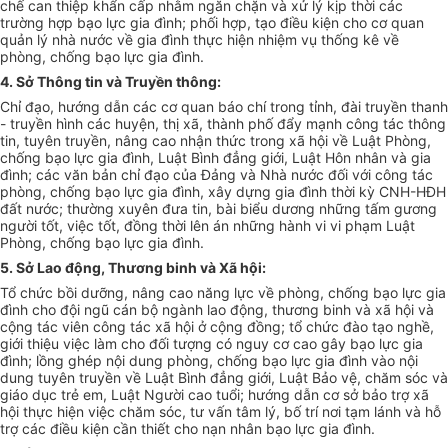
chế can thiệp khẩn cấp nhằm ngăn chặn và xử lý kịp thời các
trường hợp bạo lực gia đình; phối hợp, tạo điều kiện cho cơ quan
quản lý nhà nước về gia đình thực hiện nhiệm vụ thống kê về
phòng, chống bạo lực gia đình.
4. Sở Thông tin và Truyền thông:
Chỉ đạo, hướng dẫn các cơ quan báo chí trong tỉnh, đài truyền thanh
- truyền hình các huyện, thị xã, thành phố đẩy mạnh công tác thông
tin, tuyên truyền, nâng cao nhận thức trong xã hội về Luật Phòng,
chống bạo lực gia đình, Luật Bình đẳng giới, Luật H
ô
n nhân và gia
đình; các văn bản chỉ đạo của Đảng và Nhà nước đối với công tác
phòng, chống bạo lực gia đình, xây dựng gia đình thời kỳ CNH-HĐH
đất nước; thường xuy
ê
n đưa tin, bài biểu dương những tấm gương
người tốt, việc tốt, đồng thời lên án những hành vi vi phạm Luật
Phòng, chống bạo lực gia đình.
5. Sở Lao động, Thương binh và Xã hội:
Tổ chức bồi dưỡng, nâng cao năng lực về phòng, chống bạo lực g
ia
đình cho đội ngũ cán bộ ngành lao động, thương binh và xã hội và
cộng tác viên công tác xã hội ở cộng đồng; tổ chức đào tạo nghề,
giới thiệu việc làm cho đối tượng có nguy cơ cao gây bạo lực gia
đình; lồng ghép nội dung phòng, chống bạo lực gia đình vào nội
dung tuyên truyền về Luật Bình đẳng giới, Luật Bảo vệ, chăm sóc và
giáo dục
trẻ
em, Luật Người cao tuổi; hướng dẫn cơ sở bảo trợ xã
hội thực hiện việc chăm sóc, tư vấn tâm lý, bố trí nơi tạm lánh và hỗ
trợ các điều kiện cần thiết cho nạn nhân bạo lực gia đình.