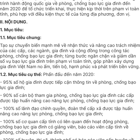
trình hành động quốc gia về phòng, chống bạo lực gia đình đến
năm 2020 đ
ể
tổ chức triển khai, thực hiện kịp thời trên phạm vi toàn
tỉnh, phù hợp với điều kiện thực tế của từng địa phương, đơn vị.
II. NỘI DUNG.
1. Mục tiêu
:
1.1. Mục tiêu chung:
Tạo sự chuyển biến mạnh mẽ về nhận thức và nâng cao trách nhiệm
của các cấp, các ngành, gia đình và cộng đồng trong công tác
phòng, chống bạo lực gia đình; t
ừng
bước ngăn chặn và giảm dần
số vụ bạo lực gia đình trên phạm vi toàn tỉnh, góp phần xây dựng
gia đình Việt Nam no ấm, tiến bộ, hạnh ph
úc
và phát triển bền vững.
1.2. M
ục
tiêu c
ụ
thể:
Phấn đấu đến năm 2020:
- 95% số hộ gia đình được tiếp cận thông tin về phòng, chống bạo
lực g
i
a đình;
- 90% số cán bộ tham gia phòng, chống bạo lực gia đ
ình
các cấp
được tập huấn nâng cao năng lực phòng, chống bạo lực gia đình;
- 100% số lãnh đạo chính quyền, đoàn thể cấp xã được tập huấn
nâng cao năng lực phòng, chống bạo lực gia đình;
- 100% số cơ quan cấp t
ỉnh
có liên quan đến hoạt động phòng,
chống bạo lực gia đình có giảng viên, báo cáo viên cấp tỉnh về
phòng, chống bạo lực gia đ
ình
;
- 100% số huyện, thị xã, thành phố có báo cáo viên cấp huyện về