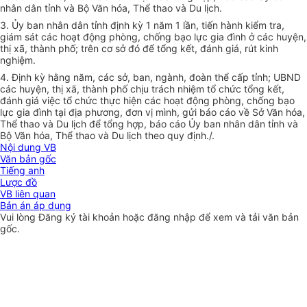
nhân dân tỉnh và Bộ Văn hóa, Thể thao và Du lịch.
3.
Ủ
y ban nhân dân tỉnh định kỳ 1 năm 1 lần, tiến hành kiểm tra,
giám sát các hoạt động phòng, chống bạo lực gia đình ở các huyện,
thị xã, thành phố; trên cơ sở đó để tổng kết, đánh giá, rút kinh
nghiệm.
4. Định kỳ hằng năm, các sở
,
ban, ngành, đoàn thể cấp tỉnh;
U
BND
các huyện, thị xã, thành phố chịu trách nhiệm tổ chức tổng kết,
đánh giá việc t
ổ
chức thực hiện các hoạt động phòng, chống bạo
lực gia đình tại địa phương, đơn vị mình, gửi báo cáo về Sở Văn h
óa
,
Thể thao và Du lịch để tổng hợp, báo cáo
Ủ
y ban nhân dân tỉnh và
Bộ Văn hóa
, Thể thao và Du lịch theo quy định./.
Nội dung VB
Văn bản gốc
Tiếng anh
Lược đồ
VB liên quan
Bản án áp dụng
Vui lòng
Đăng ký
tài khoản hoặc
đăng nhập
để xem và tải văn bản
gốc.