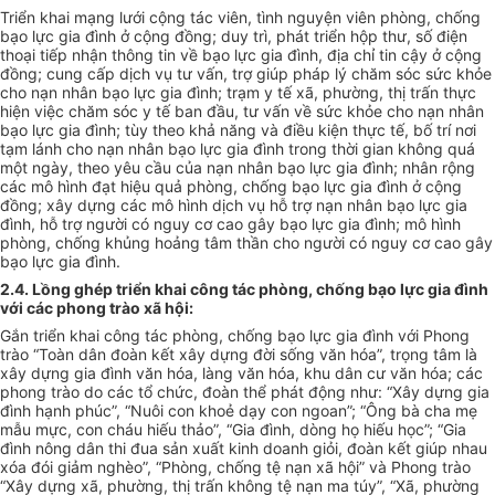
Triển khai mạng lưới cộng tác viên, tình nguyện viên phòng, chống
bạo lực gia đình ở cộng đồng; duy trì, phát triển hộp thư, số điện
thoại tiếp nhận thông tin về bạo lực gia đình, địa chỉ tin cậy ở cộng
đồng; cung cấp dịch vụ tư vấn, trợ giúp pháp lý chăm sóc sức khỏe
cho nạn nhân bạo lực gia đ
ình
;
tr
ạm y tế xã, phường, thị trấn thực
hiện việc chăm sóc y tế ban đầu, tư vấn về sức khỏe cho nạn nhân
bạo lực gia đình; tùy theo khả năng và điều kiện thực tế, bố trí nơi
tạm lánh cho nạn nhân bạo lực gia đình
tr
ong thời gian không quá
một ngày, theo yêu cầu của nạn nhân bạo lực gia đình; nhân rộng
các mô hình đạt hiệu quả phòng, chống bạo lực gia đình
ở
cộng
đồng; xây d
ựng
các mô hình dịch vụ hỗ
trợ
nạn nhân bạo lực gia
đình, hỗ trợ người có nguy cơ cao gây bạo lực gia đ
ình
; mô hình
phòng, chống khủng hoảng tâm thần cho người có nguy cơ cao gây
bạo lực gia đình.
2.4. Lồng ghép triển khai công tác phòng, chống bạo lực gia đình
v
ới
các phong trào xã hội:
Gắn triển khai công tác phòng, chống bạo lực gia đình v
ớ
i Phong
trào “Toàn dân đoàn kết xây dựng đời sống văn h
óa
”, trọng tâm là
xây dựng gia đình văn hóa, làng văn hóa, khu dân cư v
ă
n h
óa
; các
phong trào do các tổ chức, đoàn thể phát động như: “Xây dựng gia
đ
ình
hạnh phúc”, “Nuôi con khoẻ dạy con ngoan”; “
Ô
ng bà cha mẹ
mẫu mực, con cháu hiếu thảo”, “Gia đình, dòng họ hiếu học”; “Gia
đình nông dân thi đua sản xuất kinh doanh giỏi, đoàn kết giúp nhau
xóa đói giảm nghèo”, “Phòng, chống tệ nạn xã hội” và Phong
trào
“Xây dựng xã, phường, thị trấn không tệ nạn ma túy”, “Xã, phường