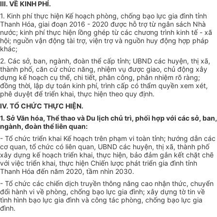
III. VỀ KINH PHÍ.
1. Kinh phí thực hiện Kế hoạch phòng, chống bạo lực gia đình tỉnh
Thanh Hóa, giai đoạn 2016 - 2020 được hỗ trợ từ ngân sách Nhà
nước; kinh phí thực hiện lồng ghép từ các chương
trình
kinh tế - xã
hội; nguồn vận động tài trợ, viện trợ và nguồn huy động hợp pháp
khác;
2. Các sở, ban, ngành, đoàn thể cấp tỉnh;
U
BND các huyện, thị xã,
thành phố, căn cứ chức năng, nhiệm vụ được giao, chủ động xây
dựng kế hoạch cụ th
ể
, chi tiết, phân công, phân nhiệm rõ ràng;
đồng thời, lập dự toán k
inh
phí, trình cấp có thẩm quyền xem xét,
phê duyệt để triển khai, thực hiện theo quy định.
IV. TỔ CHỨC THỰC HIỆN.
1. Sở Văn hóa, Thể thao và Du lịch chủ trì, phối hợp với các sở, ban,
ngành, đoàn thể liên quan:
- Tổ chức
tr
iển khai Kế hoạch trên phạm vi toàn t
ỉnh
; hướng dẫn các
cơ quan, tổ chức có liên quan, UBND các huyện, thị xã, thành phố
xây dựng kế hoạch
tr
iển khai, thực hiện, bảo đảm gắn kết chặt chẽ
với việc triển khai, thực hiện Chiến lược phát triển gia đ
ình
tỉnh
Thanh Hóa đến năm 2020, tầm nhìn 203
0
.
- Tổ chức các chiến dịch truyền thông nâng cao nhận thức, chuyển
đổi hành vi về phòng, chống bạo lực gia đình; xây dựng tờ tin về
tình hình bạo lực gia đình và công tác phòng, chống bạo lực gia
đình.