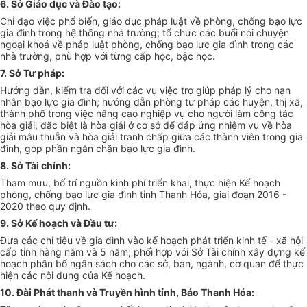
6. Sở Giáo dục và Đào tạo:
Chỉ đạo việc phổ biến, giáo dục pháp luật về phòng, chống bạo lực
gia đình trong hệ thống nhà trường; tổ chức các buổi nói chuyện
ngoạ
i
khoá về pháp luật phòng, chống bạo lực gia đ
ình
trong các
nhà trường, phù hợp với từng cấp học, bậc học.
7. S
ở
Tư pháp:
Hướng dẫn, kiểm tra đối với các vụ việc trợ giúp pháp lý cho nạn
nhân bạo lực gia đình; hướng dẫn phòng tư pháp các huyện, thị xã,
thành phố trong việc nâng cao nghiệp vụ cho người làm công tác
h
òa
giải, đặc biệt là h
òa
giải ở cơ sở để đáp ứng nhiệm vụ về h
òa
giải mâu thuẫn và h
òa giải
tranh chấp giữa các thành viên trong gia
đình, góp phần ngăn chặn bạo lực gia đ
ình
.
8. S
ở
Tài chính:
Tham mưu, bố trí nguồn kinh phí triển khai, thực hiện Kế hoạch
phòng, chống bạo lực gia đình tỉnh Thanh Hóa, giai đoạn 2016 -
2020 theo quy định.
9. Sở K
ế
h
oạch
và Đầu tư:
Đưa các chỉ tiêu về gia đình vào kế hoạch phát triển kinh tế - xã hội
cấp tỉnh hàng năm và 5 năm; phối hợp v
ới
Sở Tài chính xây dựng kế
hoạch phân bổ ngân sách cho các sở, ban, ngành, cơ quan để thực
hiện các nộ
i
dung của Kế hoạch.
10. Đài Phát thanh và Truyền hình tỉnh, Báo Thanh H
óa
: