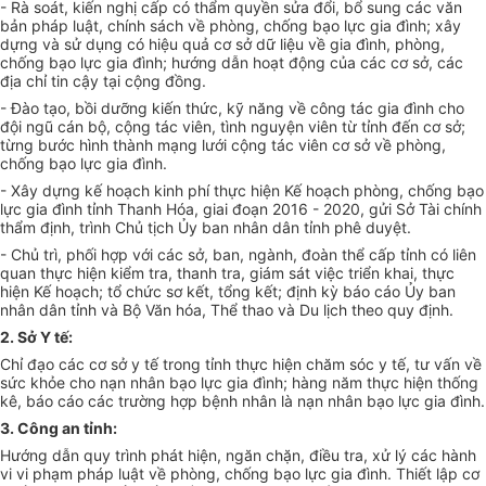
- Rà soát, kiến nghị cấp có thẩm quyền sửa đổi, bổ sung các văn
bản pháp luật, chính sách về phòng, chống bạo lực gia đình; xây
dựng và sử dụng có hiệu quả cơ sở dữ liệu về gia đình, phòng,
chống bạo lực gia đ
ình
; hướng dẫn hoạt động của các cơ sở, các
địa chỉ tin cậy tại cộng đồng.
- Đào tạo, bồi dưỡng kiến thức, kỹ năng về công tác gia đình cho
đội ngũ cán bộ, cộng tác viên, tình nguyện viên từ t
ỉnh
đến cơ sở;
từng bước hình thành mạng lưới cộng tác vi
ê
n cơ sở về phòng,
chống bạo lực gia đình.
- Xây dựng kế hoạch kinh phí thực hiện Kế hoạch phòng, chống bạo
lực gia đình tỉnh Thanh Hóa, giai đoạn 2016 - 2020, gửi Sở Tài chính
thẩm định, trình Chủ tịch
Ủ
y ban nhân dân tỉnh phê duyệt.
- Chủ trì, phối hợp với các sở, ban, ngành, đoàn thể cấp tỉnh có liên
quan thực hiện kiểm tra, thanh tra, giám sát việc triển khai, thực
hiện Kế hoạch; tổ chức sơ kết, tổng kết; đ
ịnh
kỳ báo cáo
Ủy
ban
nhân dân tỉnh và Bộ Văn hóa, Thể thao và Du lịch theo quy định.
2. S
ở
Y tế:
Chỉ đạo các cơ sở y tế trong tỉnh thực hiện chăm sóc y tế, tư vấn về
sức khỏe cho nạn nhân bạo lực gia đình; hàng năm thực hiện thống
kê, báo cáo các trường hợp bệnh nhân là nạn nhân bạo lực gia đình.
3. Công an tỉnh:
Hướng dẫn quy trình phát hiện, ngăn chặn, điều tra, xử lý các hành
vi vi phạm pháp luật về phòng, chống bạo lực gia đình. Thiết lập cơ