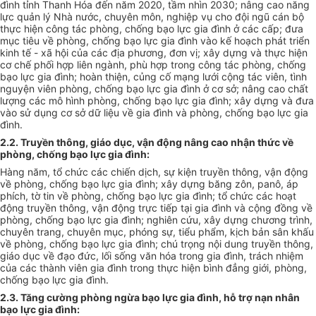
đình tỉnh Thanh Hóa đến năm 2020, tầm nhìn 2030; nâng cao năng
lực quản lý Nhà nước, chuyên môn, nghiệp vụ cho đội ngũ cán bộ
thực hiện công tác phòng, chống bạo lực gia đình ở các cấp; đưa
mục tiêu về phòng, chống bạo lực gia đình vào kế hoạch phát triển
kinh tế - xã hội của các địa phương, đơn vị; xây dựng và thực hiện
cơ chế phối hợp liên ngành, phù hợp
tr
ong công tác phòng, chống
bạo lực gia đình; hoàn thiện, củng cố mạng lưới cộng tác viên, tình
nguyện viên phòng, chống bạo lực gia đình ở cơ sở; nâng cao chất
lượng các
mô
h
ì
nh phòng, chống bạo lực gia đình; xây dựng và đưa
vào sử dụng cơ sở dữ liệu về gia đ
ình
và phòng, chống bạo lực gia
đ
ình
.
2.2. Truyền thông, giáo dục, vận động nâng cao nhận thức về
phòng, chống bạo lực gia đình:
Hàng n
ă
m, tổ chức các chiến dịch, sự kiện truyền thông, vận động
về phòng, chống bạo lực gia đình; xây dựng băng zôn, panô, áp
phích, tờ tin về phòng, chống bạo lực gia đình; tổ chức các hoạt
động truyền thông, vận động trực tiếp tại gia đình và cộng đồng về
phòng, chống bạo lực gia đình; nghiên cứu, xây dựng chương
trình
,
chuyên trang, chuyên mục, phóng sự, tiểu phẩm, kịch bản sân khấu
về phòng, chống bạo lực gia đ
ình
; chú
trọng
nội dung truyền thông,
giáo dục về đạo đức, lối sống văn hóa
tr
ong gia đình, trách nhiệm
của các thành viên gia đ
ình
trong thực hiện bình đẳng giới, phòng,
chống bạo lực gia đ
ình
.
2.3. Tăng cường phòng ngừa bạo lực gia đình, hỗ trợ nạn nhân
bạo lực gia đình: