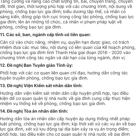
Tăng cường và nâng cao chất lượng tin, bài, chuyên trang, chuyên
đề, thời gian, thời lượng phù hợp với các chương trình, nội dung về
phòng, chống bạo lực gia đình; biểu dương tập thể, cá nhân có
sáng kiến, đóng góp tích cực trong công tác phòng, chống bạo lực
gia đình; lên án những tổ chức, cá nhân vi phạm pháp luật về
phòng, chống bạo lực gia đình.
11. Các s
ở
, ban, ngành cấp tỉnh có
liên
quan:
Căn cứ vào chức năng, nhiệm vụ, quyền hạn được giao, có trách
nhiệm đưa các mục tiêu, nội dung có liên quan của K
ế
hoạch phòng,
chống bạo lực gia đình tỉnh Thanh H
óa
giai đoạn 2016 - 2020 vào
chương trình công tác ngắn và d
ài
hạn của từng ngành, đơn vị.
12. Đề nghị Ban Tuyên giáo Tỉnh
ủy
:
Phối hợp với các cơ quan liên quan chỉ đạo, hướng dẫn công tác
tuyên truyền phòng, chống bạo lực gia đình.
13. Đề nghị Viện Kiểm sát nhân dân tỉnh:
Hướng dẫn viện kiểm sát nhân dân cấp huyện phối hợp, tạo điều
kiện để cơ quan quản lý nhà nước về gia đình c
ung
cấp thực hiện
nhiệm vụ thống kê về phòng, chống bạo lực gia đình.
14. Đề nghị Tòa án nhân dân tỉnh:
Hướng dẫn tòa án nhân dân cấp huyện áp dụng thống nhất pháp
luật phòng, chống bạo lực gia đ
ình
; kịp thời xét x
ử
các vụ án về bạo
lực gia đình, xét xử lưu động tại địa bàn xảy ra vụ án trọng điểm;
phối hợp, tạo điều kiện cho cơ quan quản lý nhà nước về gia đình