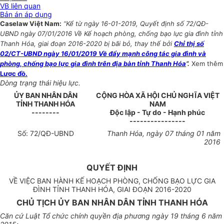
VB liên quan
Bản án áp dụng
Caselaw Việt Nam:
“Kể từ ngày 16-01-2019, Quyết định số 72/QĐ-
UBND ngày 07/01/2016 Về Kế hoạch phòng, chống bạo lực gia đình tỉnh
Thanh Hóa, giai đoạn 2016-2020 bị bãi bỏ, thay thế bởi
Chỉ thị số
02/CT-UBND ngày 16/01/2019 Về đẩy mạnh công tác gia đình và
phòng, chống bạo lực gia đình trên địa bàn tỉnh Thanh Hóa
”.
Xem thêm
Lược đồ.
Dòng trạng thái hiệu lực.
ỦY BAN NHÂN DÂN
CỘNG HÒA XÃ HỘI CHỦ NGHĨA VIỆT
TỈNH
THANH HÓA
NAM
--------
Độc lập - Tự do - Hạnh phúc
----------------
Số:
72
/QĐ-UBND
Thanh Hóa
, ngày
07
tháng
01
năm
201
6
QUYẾT ĐỊNH
VỀ VIỆC BAN HÀNH KẾ HOẠCH PHÒNG, CHỐNG BẠO LỰC GIA
ĐÌNH TỈNH THANH HÓA, GIAI ĐOẠN 2016-2020
CHỦ TỊCH ỦY BAN NHÂN DÂN TỈNH THANH HÓA
Căn cứ Luật Tổ chức chính quyền địa phương ngày 19 tháng 6 năm