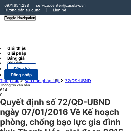
0971.654.238
service.center@caselaw.vn
Hướng dẫn sử dụng
|
Liên hệ
Toggle Navigation
Giới thiệu
Giải pháp
Bảng giá
Bài viết
Đăng ký
Đăng nhập
Trang chủ
Văn bản pháp luật
72/QĐ-UBND
Thông tin văn bản
614
0
Quyết định số 72/QĐ-UBND
ngày 07/01/2016 Về Kế hoạch
phòng, chống bạo lực gia đình