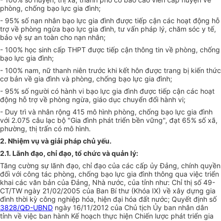
phòng, chống bạo lực gia đình;
- 95% số nạn nhân bạo lực gia đình được tiếp cận các hoạt động hỗ
trợ về phòng ngừa bạo lực gia đình, tư vấn pháp lý, chăm sóc y tế,
bảo vệ sự an toàn cho nạn nhân;
- 100% học sinh cấp THPT được tiếp cận thông tin về phòng, chống
bạo lực gia đình;
- 100% nam, nữ thanh niên trước khi kết hôn được trang bị kiến thức
cơ bản về gia đình và phòng, chống bạo lực gia đình;
- 95% số người có hành vi bạo lực gia đình được tiếp cận các hoạt
động hỗ trợ về phòng ngừa, giáo dục chuyển đổi hành vi;
- Duy trì và nhân rộng 415 mô hình phòng, chống bạo lực gia đình
với 2.075 câu lạc bộ "Gia đình phát triển bền vững", đạt 65% số xã,
phường, thị trấn có mô hình.
2. Nhi
ệ
m vụ và giải pháp chủ yếu.
2.1. Lãnh đạo, chỉ đạo, tổ chức và quản lý:
Tăng cường sự lãnh đạo, chỉ đạo của các cấp ủy Đảng, chính quyền
đối với công tác phòng, chống bạo lực gia đình thông qua việc triển
khai các văn bản của Đảng, Nhà nước, của tỉnh như: Ch
ỉ
thị số 49-
CT/TW ngày 21/02/2005 của Ban Bí thư (Khóa IX) về xây dựng gia
đình thời kỳ công nghiệp hóa, hiện đại hóa đất nước; Quyết định s
ố
3828/QĐ-UBND
ngày 16/11/2012 của Chủ tịch
Ủ
y ban nhân dân
t
ỉnh
về việc ban hành K
ế
hoạch thực hiện Chiến lược phát triển gia