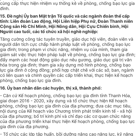
cùng cấp thực hiện nhiệm vụ thống kê về phòng, chống bạo lực gia
đình.
15. Đề nghị
Ủ
y ban Mặt trận Tổ quốc và các ngành đoàn thể cấp
tỉnh: Liê
n
đoàn Lao động, Hội Liên hiệp Phụ nữ, Đoàn Thanh niên
Cộng sản Hồ C
hí
Minh, Hội Nông dân, Hội Cựu Chiến binh, Hội
Người cao tuổi, các tổ chức xã hội nghề nghiệp:
Tăng cường công tác tuyên truyền, giáo dục hội viên, đoàn viên và
người dân tích cực chấp hành pháp luật về phòng, chống bạo lực
gia đình; trong phạm vi chức năng, nhiệm vụ của mình, tham gia
giám sát việc thực hiện pháp luật về phòng, chống bạo lực gia đình;
đẩy mạnh các hoạt động giáo dục nêu gương, giáo dục giá trị văn
h
óa
trong gia đình; tham gia xây dựng mô hình phòng, chống bạo
lực gia đình ở cộng đồng; phối hợp chặt chẽ với các sở, ban, ngành
có liên quan và chính quyền các cấp triển khai, thực hiện kế hoạch
phòng, chống bạo lực gia đình.
16.
Ủ
y ban nhân dân các huyện, thị xã, thành phố:
- Căn cứ Kế hoạch phòng, chống bạo lực gia đình tỉnh Thanh H
óa
,
giai đoạn 2016 - 2020, xây dựng và tổ chức thực hiện Kế hoạch
phòng, chống bạo lực gia đình của địa phương; đưa các mục tiêu,
nội dung của Kế hoạch vào Chương trình phát triển kinh t
ế
- xã hội
của địa phương; bố trí kinh phí và chỉ đạo các cơ quan chức năng
của địa phương triển khai thực hiện K
ế
hoạch phòng, chống bạo lực
gia đình của địa phương.
- Tổ chức các lớp tập huấn, bồi dưỡng nâng cao năng lực, kỹ năng