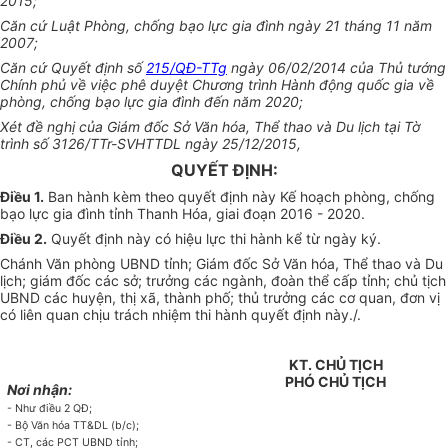
2015;
Căn cứ Luật Phòng, chống bạo lực gia đ
ình
ngày 21 tháng 11 năm
2007;
Căn cứ Quyết định số
215/QĐ-TTg
ngày 06/02/2014 của Thủ tướng
Chính phủ về việc phê duyệt Chương trình Hành động quốc gia về
phòng, chống bạo lực gia đình đến năm 2020;
Xét đề nghị của Giám đốc Sở Văn hóa, Thể thao và Du lịch tại Tờ
trình số 3126/TTr-SVHTTDL ngày 25/12/2015,
QUYẾT ĐỊNH:
Điều 1.
Ban hành kèm theo quyết định này Kế hoạch phòng, chống
bạo lực gia đình tỉnh Thanh Hóa, giai đoạn 2016 - 2020.
Điều 2.
Quyết định này có hiệu lực thi hành kể từ ngày ký.
Chánh Văn phòng UBND tỉnh; Giám đốc Sở Văn hóa, Thể thao và Du
lịch; giám đốc các sở; trưởng các ngành, đoàn thể cấp tỉnh; chủ tịch
UBND các huyện, thị xã, thành phố; thủ trưởng các cơ quan, đơn vị
có liên quan chịu trách nhiệm thi hành quyết định này./.
KT. CHỦ TỊCH
PHÓ
CHỦ TỊCH
Nơi nhận:
- Như điều 2 QĐ;
- Bộ Văn hóa
TT
&DL (b/c);
- CT, các PCT
U
BND tỉnh;