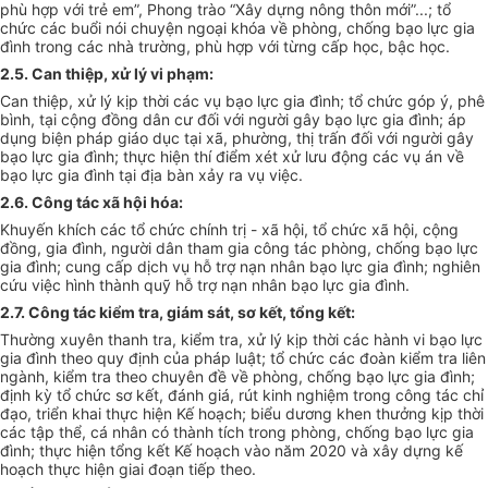
phù hợp với trẻ em”, Phong
tr
ào “Xây dựng nông thôn mới”...; tổ
chức các buổi nói chuyện ngoại kh
óa
về phòng, chống bạo lực gia
đình trong các nhà trường, phù hợp với từng cấp học, bậc học.
2.5. Can thiệp, xử lý vi phạm:
Can thiệp, xử lý kịp thời các vụ bạo lực gia đình; tổ chức góp ý, phê
bình, tại cộng đồng dân cư đối với người gây bạo lực gia đình; áp
dụng biện pháp giáo dục tại xã, phường, thị trấn đối với người gây
bạo lực gia đình; thực hiện thí điểm xét xử lưu động các vụ án về
bạo lực gia đình tại địa bàn xảy ra vụ việc.
2.6. Công tác xã hội hóa:
Khuyến khích các tổ chức chính trị
-
xã hội, tổ chức xã hội, cộng
đồng, gia đình, người dân tham gia công tác phòng, chống bạo lực
gia đình; cung cấp dịch vụ hỗ trợ nạn nhân bạo lực gia đình; nghiên
cứu việc hình thành quỹ hỗ trợ nạn nhân bạo lực gia đình.
2.7. Công tác ki
ể
m tra, giám sát, sơ kết, tổng kết:
Thường xuyên thanh tra, kiểm tra, xử lý kịp thời các hành vi bạo lực
gia đình theo quy định của pháp luật; tổ chức các đoàn kiểm tra liên
ngành, kiểm tra theo chuyên đề về phòng, chống bạo lực gia đ
ình
;
định kỳ tổ chức sơ kết, đánh giá, rút kinh nghiệm trong công tác chỉ
đạo, triển khai thực hiện Kế hoạch; biểu dương khen thưởng kịp thời
các tập thể, cá nhân có thành tích trong phòng, chống bạo lực gia
đ
ình
; thực hiện tổng kết Kế hoạch vào năm 2020 và xây dựng kế
hoạch thực hiện giai đoạn tiếp theo.