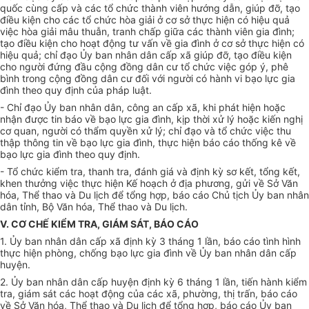
quốc cùng cấp và các tổ chức thành viên hướng dẫn, giúp đỡ, tạo
điều kiện cho các tổ chức hòa giải ở cơ sở thực hiện có hiệu quả
việc hòa giải mâu thuẫn, tranh chấp giữa các thành viên gia đình;
tạo điều kiện cho hoạt động tư vấn về gia đình ở cơ sở thực hiện có
hiệu quả; chỉ đạo
Ủ
y ban nhân dân cấp xã giúp đỡ, tạo điều kiện
cho người đứng đầu cộng đồng dân cư tổ chức việc góp ý, phê
bình trong cộng đồng dân cư đối với người có hành vi bạo lực gia
đình theo quy định của pháp luật.
- Chỉ đạo
Ủ
y ban nhân dân, công an cấp xã, khi phát hiện hoặc
nhận được tin báo về bạo lực gia đình, kịp thời xử lý hoặc kiến nghị
cơ quan, người có thẩm quyền xử lý; chỉ đạo và tổ chức việc thu
thập thông tin về bạo lực gia đình, thực hiện báo cáo thống kê về
bạo lực gia đình theo quy định.
- T
ổ
chức kiểm tra, thanh tra, đánh giá và đ
ịnh
kỳ sơ kết, tổng kết,
khen thưởng việc thực hiện K
ế
hoạch ở địa ph
ương
, g
ửi
về Sở V
ăn
h
óa
, Thể thao và Du lịch để tổng hợp, báo cáo Chủ tịch
Ủ
y ban nhân
dân tỉnh, Bộ Văn hóa, Thể thao và Du lịch.
V. CƠ CHẾ KIỂM TRA, GIÁM SÁT, BÁO CÁO
1.
Ủ
y ban nhân dân cấp xã định kỳ 3 tháng 1 lần, báo cáo tình hình
thực hiện phòng, chống bạo lực gia đình về
Ủ
y ban nhân dân cấp
huyện.
2.
Ủ
y ban nhân dân cấp huyện định kỳ 6 tháng 1 lần, tiến hành kiểm
tra, giám sát các hoạt động của các xã, phường, thị trấn, báo cáo
về Sở Văn hóa, Thể thao và Du lịch để tổng hợp, báo cáo
Ủ
y ban