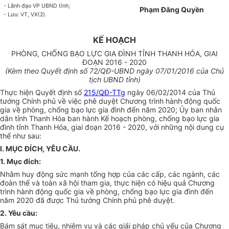
- Lãnh đạo VP UBND t
ỉnh
;
Phạm Đăng Quyền
- Lưu
:
VT, VX(2).
KẾ HOẠCH
P
HÒNG, CHỐNG BẠO LỰC GIA ĐÌNH TỈNH THANH HÓA, GIAI
ĐOẠN 2016 - 2020
(Kèm theo Quyết định số
72
/QĐ-UBND ngày
07/01
/2016 của Chủ
tịch UBND t
ỉnh
)
Thực hiện Quyết định số
215/QĐ-TTg
ngày 06/02/2014 của Thủ
tướng Chính phủ về việc phê duyệt Chương trình hành động quốc
gia về phòng, chống bạo lực gia
đình
đến năm 2020;
Ủ
y ban nhân
dân tỉnh Thanh Hóa ban hành Kế hoạch phòng, chống bạo lực gia
đình tỉnh Thanh H
óa
, giai đoạn 2016 - 2020, với những nội dung cụ
thể như sau:
I. MỤC ĐÍCH, YÊU CẦU.
1. Mục đích:
Nhằm huy động sức mạnh tổng hợp của các cấp, các ngành, các
đoàn thể và toàn xã hội tham gia, thực hiện có hiệu quả Chương
trình hành động quốc gia về phòng, chống bạo lực gia đình đến
năm 2020 đã được Thủ tướng Chính phủ phê duyệt.
2. Yêu cầu:
Bám sát mục tiêu, nhiệm vụ và các giải pháp chủ yếu của Chương