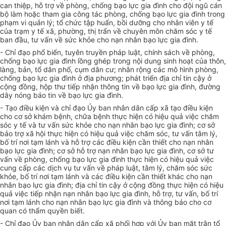
can thiệp, hỗ trợ về phòng, chống bạo lực gia đình cho đội ngũ cán
bộ làm hoặc tham gia công tác phòng, chống bạo lực gia đình trong
phạm vi quản lý; tổ chức tập huấn, bồi dưỡng cho nhân viên y tế
của trạm y tế xã, phường, thị trấn về chuyên môn chăm sóc y tế
ban đầu, tư vấn về sức khỏe cho nạn nhân bạo lực gia đình.
- Chỉ đạo phổ biến, tuyên truyền pháp luật, chính sách về phòng,
chống bạo lực gia đình lồng ghép trong nội dung sinh hoạt của thôn,
làng, bản, tổ dân phố, cụm dân cư; nhân rộng các mô hình phòng,
chống bạo lực gia đình ở địa phương; phát triển địa chỉ tin cậy ở
cộng đồng, hộp thư tiếp nhận thông tin về bạo lực gia đình, đường
dây nóng báo tin về bạo lực gia đình.
- Tạo điều kiện và chỉ đạo
Ủ
y ban nhân dân cấp xã tạo điều kiện
cho cơ sở khám bệnh, chữa bệnh thực hiện có hiệu quả việc chăm
sóc y tế và tư vấn sức khỏe cho nạn nhân bạo lực gia đình; cơ sở
bảo trợ xã hội thực hiện có hiệu quả việc chăm sóc, tư vấn tâm lý,
bố trí nơi tạm lánh và hỗ trợ các điều kiện cần thiết cho nạn nhân
bạo lực gia đình; cơ sở hỗ trợ nạn nhân bạo lực gia đình, cơ sở tư
vấn về phòng, chống bạo lực gia đình thực hiện có hiệu quả việc
cung cấp các dịch vụ tư vấn về pháp luật, tâm lý, chăm sóc sức
khỏe, bố trí nơi tạm lánh và các điều kiện cần thiết khác cho nạn
nhân bạo lực gia đình; địa chỉ tin cậy ở cộng đồng thực hiện có hiệu
quả việc tiếp nhận nạn nhân bạo lực gia đình, hỗ trợ, tư vấn, bố trí
nơi tạm lánh cho nạn nhân bạo lực gia đình và thông báo cho cơ
quan có thẩm quyền biết.
- Chỉ đạo
Ủ
y ban nhân dân cấp xã phối hợp với
Ủ
y ban mặt trận tổ