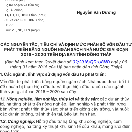
- VP Chính phủ;
- Bộ Kế hoạch và Đầu tư;
- Bộ Tài chính;
Nguyễn Văn Dương
- TT/TU, TT/HĐND tỉnh (b/c);
- CT và các PCT UBND tỉnh;
- LĐVP;
- Lưu: VT, NC/KTN (mqv).
CÁC NGUYÊN TẮC, TIÊU CHÍ VÀ ĐỊNH MỨC PHÂN BỔ VỐN ĐẦU TƯ
PHÁT TRIỂN BẰNG NGUỒN NGÂN SÁCH NHÀ NƯỚC GIAI ĐOẠN
2016 - 2020 TRÊN ĐỊA BÀN TỈNH ĐỒNG THÁP
(Ban hành kèm theo Quyết đinh số
02/2016/QĐ-UBND
ngày 06
tháng 01 năm 2016 của Uỷ ban nhân dân tỉnh Đồng Tháp)
1. Các ngành, lĩnh vực sử dụng vốn đầu tư phát triển:
Vốn đầu tư phát triển bằng nguồn ngân sách Nhà nước được bố trí
để chuẩn bị thực hiện đầu tư và thực hiện đầu tư của các ngành,
lĩnh vực giai đoạn 2016 – 2020 sau đây:
1.1. Nông nghiệp, lâm nghiệp, thủy lợi và thủy sản:
các dự án thủy
lợi, hạ tầng phát triển nông nghiệp, lâm nghiệp và phát triển rừng
bền vững; phát triển thủy sản; phát triển giống cây trồng, vật nuôi;
các dự án phòng, tránh thiên tai, bão lụt, hạn hán.
1.2. Công nghiệp:
Hỗ trợ đầu tư hạ tầng khu công nghiệp, cụm
công nghiệp; hạ tầng kỹ thuật khu kinh tế cửa khẩu; mạng lưới điện
nông thôn.