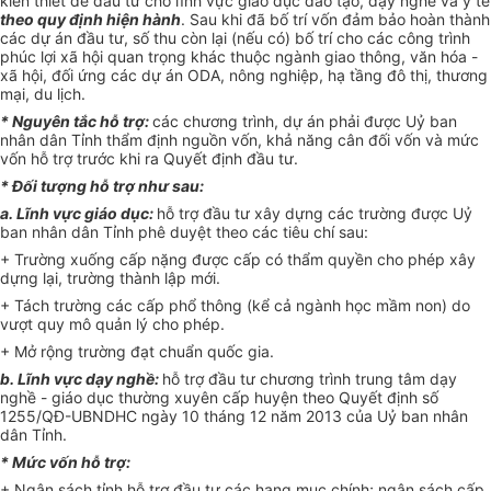
kiến thiết để đầu tư cho lĩnh vực giáo dục đào tạo, dạy nghề và y tế
theo quy định hiện hành
. Sau khi đã bố trí vốn đảm bảo hoàn thành
các dự án đầu tư, số thu còn lại (nếu có) bố trí cho các công trình
phúc lợi xã hội quan trọng khác thuộc ngành giao thông, văn hóa -
xã hội, đối ứng các dự án ODA, nông nghiệp, hạ tầng đô thị, thương
mại, du lịch.
* Nguyên tắc hỗ trợ:
các chương trình, dự án phải được Uỷ ban
nhân dân Tỉnh thẩm định nguồn vốn, khả năng cân đối vốn và mức
vốn hỗ trợ trước khi ra Quyết định đầu tư.
* Đối tượng hỗ trợ như sau:
a. Lĩnh vực giáo dục:
hỗ trợ đầu tư xây dựng các trường được Uỷ
ban nhân dân Tỉnh phê duyệt theo các tiêu chí sau:
+ Trường xuống cấp nặng được cấp có thẩm quyền cho phép xây
dựng lại, trường thành lập mới.
+ Tách trường các cấp phổ thông (kể cả ngành học mầm non) do
vượt quy mô quản lý cho phép.
+ Mở rộng trường đạt chuẩn quốc gia.
b. Lĩnh vực dạy nghề:
hỗ trợ đầu tư chương trình trung tâm dạy
nghề - giáo dục thường xuyên cấp huyện theo Quyết định số
1255/QĐ-UBNDHC ngày 10 tháng 12 năm 2013 của Uỷ ban nhân
dân Tỉnh.
* Mức vốn hỗ trợ:
+ Ngân sách tỉnh hỗ trợ đầu tư các hạng mục chính; ngân sách cấp