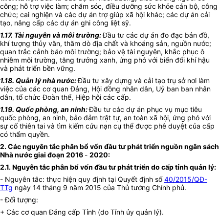
công; hỗ trợ việc làm; chăm sóc, điều dưỡng sức khỏe cán bộ, công
chức; cai nghiện và các dự án trợ giúp xã hội khác; các dự án cải
tạo, nâng cấp các dự án ghi công liệt sỹ.
1.17. Tài nguyên và môi trường:
Đầu tư các dự án đo đạc bản đồ,
khí tượng thủy văn, thăm dò địa chất và khoáng sản, nguồn nước;
quan trắc cảnh báo môi trường; bảo vệ tài nguyên, khắc phục ô
nhiễm môi trường, tăng trưởng xanh, ứng phó với biến đổi khí hậu
và phát triển bền vững.
1.18. Quản lý nhà nước:
Đầu tư xây dựng và cải tạo trụ sở nơi làm
việc của các cơ quan Đảng, Hội đồng nhân dân, Uỷ ban ban nhân
dân, tổ chức Đoàn thể, Hiệp hội các cấp.
1.19. Quốc phòng, an ninh:
Đầu tư các dự án phục vụ mục tiêu
quốc phòng, an ninh, bảo đảm trật tự, an toàn xã hội, ứng phó với
sự cố thiên tai và tìm kiếm cứu nạn cụ thể được phê duyệt của cấp
có thẩm quyền.
2. Các nguyên tắc phân bổ vốn đầu tư phát triển nguồn ngân sách
Nhà nước giai đoạn 2016
-
2020:
2.1. Nguyên tắc phân bổ vốn đầu tư phát triển do cấp tỉnh quản lý:
- Nguyên tắc: thực hiện quy định tại Quyết định số
40/2015/QĐ-
TTg
ngày 14 tháng 9 năm 2015 của Thủ tướng Chính phủ.
- Đối tượng:
+ Các cơ quan Đảng cấp Tỉnh (do Tỉnh ủy quản lý).