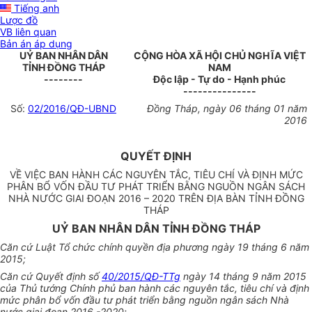
Tiếng anh
Lược đồ
VB liên quan
Bản án áp dụng
UỶ BAN NHÂN DÂN
CỘNG HÒA XÃ HỘI CHỦ NGHĨA VIỆT
TỈNH ĐỒNG THÁP
NAM
--------
Độc lập - Tự do - Hạnh phúc
---------------
Số:
02/2016/QĐ-UBND
Đồng Tháp, ngày 06 tháng 01 năm
2016
QUYẾT ĐỊNH
VỀ VIỆC BAN HÀNH CÁC NGUYÊN TẮC, TIÊU CHÍ VÀ ĐỊNH MỨC
PHÂN BỔ VỐN ĐẦU TƯ PHÁT TRIỂN BẰNG NGUỒN NGÂN SÁCH
NHÀ NƯỚC GIAI ĐOẠN 2016 – 2020 TRÊN ĐỊA BÀN TỈNH ĐỒNG
THÁP
UỶ BAN NHÂN DÂN TỈNH ĐỒNG THÁP
Căn cứ Luật Tổ chức chính quyền địa phương ngày 19 tháng 6 năm
2015;
Căn cứ Quyết định số
40/2015/QĐ-TTg
ngày 14 tháng 9 năm 2015
của Thủ tướng Chính phủ ban hành các nguyên tắc, tiêu chí và định
mức phân bổ vốn đầu tư phát triển bằng nguồn ngân sách Nhà
nước giai đoạn 2016 -2020;