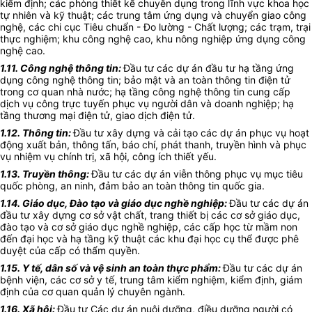
kiểm định; các phòng thiết kế chuyên dụng trong lĩnh vực khoa học
tự nhiên và kỹ thuật; các trung tâm ứng dụng và chuyển giao công
nghệ, các chi cục Tiêu chuẩn - Đo lường - Chất lượng; các trạm, trại
thực nghiệm; khu công nghệ cao, khu nông nghiệp ứng dụng công
nghệ cao.
1.11. Công nghệ thông tin:
Đầu tư các dự án đầu tư hạ tầng ứng
dụng công nghệ thông tin; bảo mật và an toàn thông tin điện tử
trong cơ quan nhà nước; hạ tầng công nghệ thông tin cung cấp
dịch vụ công trực tuyến phục vụ người dân và doanh nghiệp; hạ
tầng thương mại điện tử, giao dịch điện tử.
1.12. Thông tin:
Đầu tư xây dựng và cải tạo các dự án phục vụ hoạt
động xuất bản, thông tấn, báo chí, phát thanh, truyền hình và phục
vụ nhiệm vụ chính trị, xã hội, công ích thiết yếu.
1.13. Truyền thông:
Đầu tư các dự án viễn thông phục vụ mục tiêu
quốc phòng, an ninh, đảm bảo an toàn thông tin quốc gia.
1.14. Giáo dục, Đào tạo và giáo dục nghề nghiệp:
Đầu tư các dự án
đầu tư xây dựng cơ sở vật chất, trang thiết bị các cơ sở giáo dục,
đào tạo và cơ sở giáo dục nghề nghiệp, các cấp học từ mầm non
đến đại học và hạ tầng kỹ thuật các khu đại học cụ thể được phê
duyệt của cấp có thẩm quyền.
1.15. Y tế, dân số và vệ sinh an toàn thực phẩm:
Đầu tư các dự án
bệnh viện, các cơ sở y tế, trung tâm kiểm nghiệm, kiểm định, giám
định của cơ quan quản lý chuyên ngành.
1.16. Xã hội:
Đầu tư Các dự án nuôi dưỡng, điều dưỡng người có