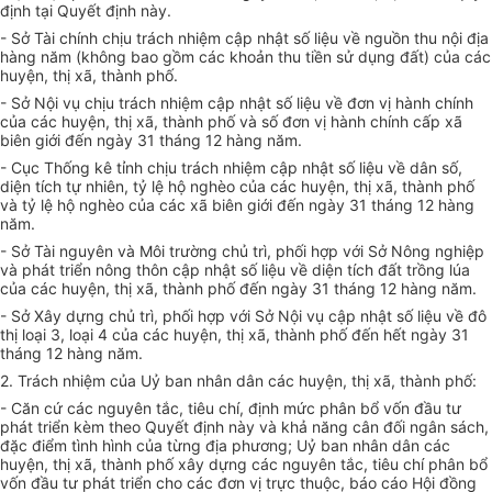
định tại Quyết định này.
- Sở Tài chính chịu trách nhiệm cập nhật số liệu về nguồn thu nội địa
hàng năm (không bao gồm các khoản thu tiền sử dụng đất) của các
huyện, thị xã, thành phố.
- Sở Nội vụ chịu trách nhiệm cập nhật số liệu về đơn vị hành chính
của các huyện, thị xã, thành phố và số đơn vị hành chính cấp xã
biên giới đến ngày 31 tháng 12 hàng năm.
- Cục Thống kê tỉnh chịu trách nhiệm cập nhật số liệu về dân số,
diện tích tự nhiên, tỷ lệ hộ nghèo của các huyện, thị xã, thành phố
và tỷ lệ hộ nghèo của các xã biên giới đến ngày 31 tháng 12 hàng
năm.
- Sở Tài nguyên và Môi trường chủ trì, phối hợp với Sở Nông nghiệp
và phát triển nông thôn cập nhật số liệu về diện tích đất trồng lúa
của các huyện, thị xã, thành phố đến ngày 31 tháng 12 hàng năm.
- Sở Xây dựng chủ trì, phối hợp với Sở Nội vụ cập nhật số liệu về đô
thị loại 3, loại 4 của các huyện, thị xã, thành phố đến hết ngày 31
tháng 12 hàng năm.
2. Trách nhiệm của Uỷ ban nhân dân các huyện, thị xã, thành phố:
- Căn cứ các nguyên tắc, tiêu chí, định mức phân bổ vốn đầu tư
phát triển kèm theo Quyết định này và khả năng cân đối ngân sách,
đặc điểm tình hình của từng địa phương; Uỷ ban nhân dân các
huyện, thị xã, thành phố xây dựng các nguyên tắc, tiêu chí phân bổ
vốn đầu tư phát triển cho các đơn vị trực thuộc, báo cáo Hội đồng