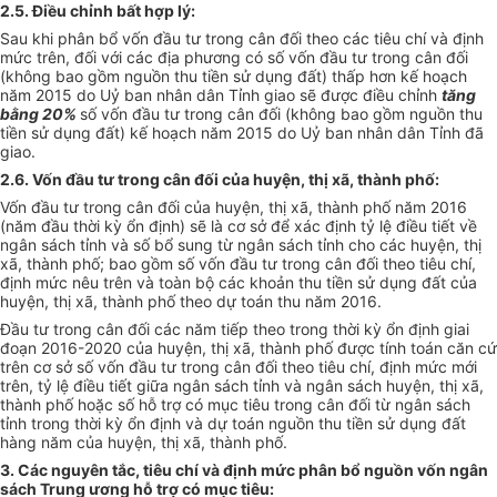
2.5. Điều chỉnh bất hợp lý:
Sau khi phân bổ vốn đầu tư trong cân đối theo các tiêu chí và định
mức trên, đối với các địa phương có số vốn đầu tư trong cân đối
(không bao gồm nguồn thu tiền sử dụng đất) thấp hơn kế hoạch
năm 2015 do Uỷ ban nhân dân Tỉnh giao sẽ được điều chỉnh
tăng
bằng 20%
số vốn đầu tư trong cân đối (không bao gồm nguồn thu
tiền sử dụng đất) kế hoạch năm 2015 do Uỷ ban nhân dân Tỉnh đã
giao.
2.6. Vốn đầu tư trong cân đối của huyện, thị xã, thành phố:
Vốn đầu tư trong cân đối của huyện, thị xã, thành phố năm 2016
(năm đầu thời kỳ ổn định) sẽ là cơ sở để xác định tỷ lệ điều tiết về
ngân sách tỉnh và số bổ sung từ ngân sách tỉnh cho các huyện, thị
xã, thành phố; bao gồm số vốn đầu tư trong cân đối theo tiêu chí,
định mức nêu trên và toàn bộ các khoản thu tiền sử dụng đất của
huyện, thị xã, thành phố theo dự toán thu năm 2016.
Đầu tư trong cân đối các năm tiếp theo trong thời kỳ ổn định giai
đoạn 2016-2020 của huyện, thị xã, thành phố được tính toán căn cứ
trên cơ sở số vốn đầu tư trong cân đối theo tiêu chí, định mức mới
trên, tỷ lệ điều tiết giữa ngân sách tỉnh và ngân sách huyện, thị xã,
thành phố hoặc số hỗ trợ có mục tiêu trong cân đối từ ngân sách
tỉnh trong thời kỳ ổn định và dự toán nguồn thu tiền sử dụng đất
hàng năm của huyện, thị xã, thành phố.
3. Các nguyên tắc, tiêu chí và định mức phân bổ nguồn vốn ngân
sách Trung ương hỗ trợ có mục tiêu: