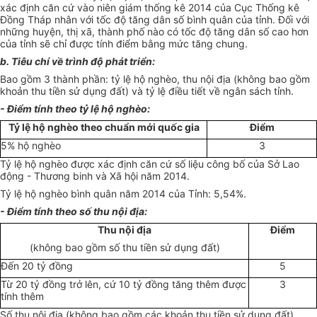
xác định căn cứ vào niên giám thống kê 2014 của Cục Thống kê
Đồng Tháp nhân với tốc độ tăng dân số bình quân của tỉnh. Đối với
những huyện, thị xã, thành phố nào có tốc độ tăng dân số cao hơn
của tỉnh sẽ chỉ được tính điểm bằng mức tăng chung.
b. Tiêu chí về trình độ phát triển:
Bao gồm 3 thành phần: tỷ lệ hộ nghèo, thu nội địa (không bao gồm
khoản thu tiền sử dụng đất) và tỷ lệ điều tiết về ngân sách tỉnh.
- Điểm tính theo tỷ lệ hộ nghèo:
Tỷ lệ hộ nghèo theo chuẩn mới quốc gia
Điểm
5% hộ nghèo
3
Tỷ lệ hộ nghèo được xác định căn cứ số liệu công bố của Sở Lao
động - Thương binh và Xã hội năm 2014.
Tỷ lệ hộ nghèo bình quân năm 2014 của Tỉnh: 5,54%.
- Điểm tính theo số thu nội địa:
Thu nội địa
Điểm
(không bao gồm số thu tiền sử dụng đất)
Đến 20 tỷ đồng
5
Từ 20 tỷ đồng trở lên, cứ 10 tỷ đồng tăng thêm được
3
tính thêm
Số thu nội địa (không bao gồm các khoản thu tiền sử dụng đất)