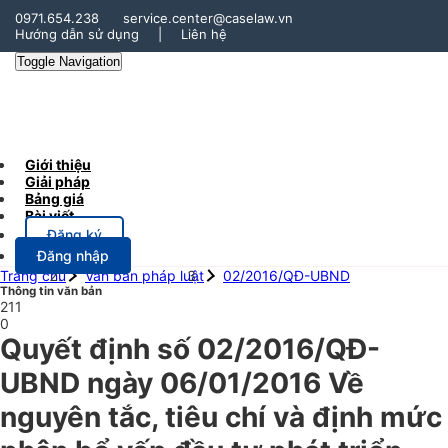
0971.654.238
service.center@caselaw.vn
Hướng dẫn sử dụng
|
Liên hệ
Toggle Navigation
Giới thiệu
Giải pháp
Bảng giá
Bài viết
Đăng ký
Đăng nhập
Trang chủ
Văn bản pháp luật
02/2016/QĐ-UBND
Thông tin văn bản
211
0
Quyết định số 02/2016/QĐ-
UBND ngày 06/01/2016 Về
nguyên tắc, tiêu chí và định mức