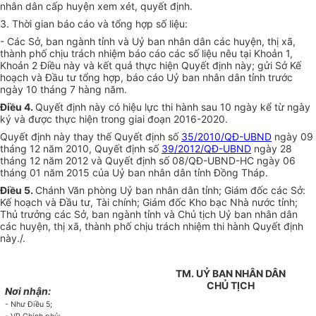
nhân dân cấp huyện xem xét, quyết định.
3. Thời gian báo cáo và tổng hợp số liệu:
- Các Sở, ban ngành tỉnh và Uỷ ban nhân dân các huyện, thị xã,
thành phố chịu trách nhiệm báo cáo các số liệu nêu tại Khoản 1,
Khoản 2 Điều này và kết quả thực hiện Quyết định này; gửi Sở Kế
hoạch và Đầu tư tổng hợp, báo cáo Uỷ ban nhân dân tỉnh trước
ngày 10 tháng 7 hàng năm.
Điều 4.
Quyết định này có hiệu lực thi hành sau 10 ngày kể từ ngày
ký và được thực hiện trong giai đoạn 2016-2020.
Quyết định này thay thế Quyết định số
35/2010/QĐ-UBND
ngày 09
tháng 12 năm 2010, Quyết định số
39/2012/QĐ-UBND
ngày 28
tháng 12 năm 2012 và Quyết định số 08/QĐ-UBND-HC ngày 06
tháng 01 năm 2015 của Uỷ ban nhân dân tỉnh Đồng Tháp.
Điều 5.
Chánh Văn phòng Uỷ ban nhân dân tỉnh; Giám đốc các Sở:
Kế hoạch và Đầu tư, Tài chính; Giám đốc Kho bạc Nhà nước tỉnh;
Thủ trưởng các Sở, ban ngành tỉnh và Chủ tịch Uỷ ban nhân dân
các huyện, thị xã, thành phố chịu trách nhiệm thi hành Quyết định
này./.
TM. UỶ BAN NHÂN DÂN
CHỦ TỊCH
Nơi nhận:
- Như Điều 5;