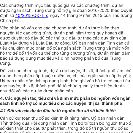
Các chương trình mục tiêu quốc gia và các chương trình, dự án
được ngân sách Trung ương hỗ trợ giai đoạn 2016-2020 theo Quyết
định số
40/2015/QĐ-TTg
ngày 14 tháng 9 năm 2015 của Thủ tướng
Chính phủ.
Việc phân bổ vốn cho các chương trình, dự án thực hiện theo
nguyên tắc các công trình, dự án phải nằm trong quy hoạch đã
được duyệt; có đầy đủ các thủ tục đầu tư theo các quy định của
Luật Xây dựng và Luật Đầu tư công. Uỷ ban nhân dân Tỉnh căn cứ
tiêu chí, định mức phân bổ của ngân sách Trung ương và mức vốn
hỗ trợ để bố trí vốn cụ thể cho từng chương trình, dự án nhằm đảm
bảo sử dụng đúng mục tiêu và định hướng phân bổ của Trung
ương.
Đối với các chương trình, dự án do huyện, thị xã, thành phố làm chủ
dự án theo phân cấp thuộc nhiệm vụ chi của ngân sách cấp huyện;
Uỷ ban nhân dân tỉnh áp dụng hình thức ghi vốn hỗ trợ có mục tiêu
cho huyện, thị xã, thành phố để tổ chức quản lý thực hiện dự án
như đối với các dự án được phân cấp.
4. Các nguyên tắc, tiêu chí và định mức phân bổ nguồn vốn ngân
sách tỉnh hỗ trợ có mục tiêu cho các huyện, thị xã, thành phố:
4.1. Đối với các dự án đầu tư từ nguồn thu xổ số kiến thiết:
Căn cứ dự toán thu xổ số kiến thiết hàng năm, Uỷ ban nhân dân
Tỉnh thông qua Hội đồng nhân dân Tỉnh bố trí toàn bộ nguồn thu xổ
số kiến thiết cho đầu tư phát triển, trong đó bố trí nguồn thu xổ số