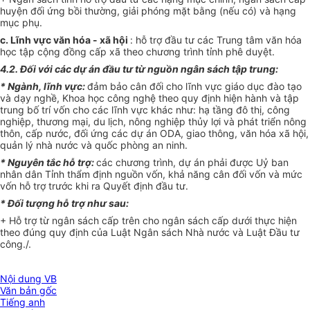
huyện đối ứng bồi thường, giải phóng mặt bằng (nếu có) và hạng
mục phụ.
c. Lĩnh vực văn hóa - xã hội
: hỗ trợ đầu tư các Trung tâm văn hóa
học tập cộng đồng cấp xã theo chương trình tỉnh phê duyệt.
4.2. Đối với các dự án đầu tư từ nguồn ngân sách tập trung:
* Ngành, lĩnh vực:
đảm bảo cân đối cho lĩnh vực giáo dục đào tạo
và dạy nghề, Khoa học công nghệ theo quy định hiện hành và tập
trung bố trí vốn cho các lĩnh vực khác như: hạ tầng đô thị, công
nghiệp, thương mại, du lịch, nông nghiệp thủy lợi và phát triển nông
thôn, cấp nước, đối ứng các dự án ODA, giao thông, văn hóa xã hội,
quản lý nhà nước và quốc phòng an ninh.
* Nguyên tắc hỗ trợ:
các chương trình, dự án phải được Uỷ ban
nhân dân Tỉnh thẩm định nguồn vốn, khả năng cân đối vốn và mức
vốn hỗ trợ trước khi ra Quyết định đầu tư.
* Đối tượng hỗ trợ như sau:
+ Hỗ trợ từ ngân sách cấp trên cho ngân sách cấp dưới thực hiện
theo đúng quy định của Luật Ngân sách Nhà nước và Luật Đầu tư
công./.
Nội dung VB
Văn bản gốc
Tiếng anh