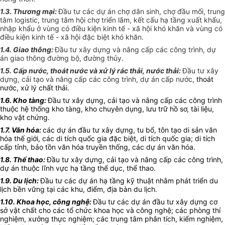
1.3. Thương mại:
Đầu tư các dự án chợ dân sinh, chợ đầu mối, trung
tâm logistic, trung tâm hội chợ triển lãm, kết cấu hạ tầng xuất khẩu,
nhập khẩu ở vùng có điều kiện kinh tế - xã hội khó khăn và vùng có
điều kiện kinh tế - xã hội đặc biệt khó khăn.
1.4. Giao thông:
Đầu tư xây dựng và nâng cấp các công trình, dự
án giao thông đường bộ, đường thủy.
1.5. Cấp nước, thoát nước và xử lý rác thải, nước thải:
Đầu tư xây
dựng, cải tạo và nâng cấp các công trình, dự án cấp nước
,
thoát
nước, xử lý chất thải.
1.6. Kho tàng:
Đầu tư xây dựng, cải tạo và nâng cấp các công trình
thuộc hệ thống kho tàng, kho chuyên dụng, lưu trữ hồ sơ, tài liệu,
kho vật chứng.
1.7. Văn hóa:
các dự án đầu tư xây dựng, tu bổ, tôn tạo di sản văn
hóa thế giới, các di tích quốc gia đặc biệt, di tích quốc gia; di tích
cấp tỉnh, bảo tồn văn hóa truyền thống, các dự án văn hóa.
1.8. Thể thao:
Đầu tư xây dựng, cải tạo và nâng cấp các công trình,
dự án thuộc lĩnh vực hạ tầng thể dục, thể thao.
1.9. Du lịch:
Đầu tư các dự án hạ tầng kỹ thuật nhằm phát triển du
lịch bền vững tại các khu, điểm, địa bàn du lịch.
1.10. Khoa học, công nghệ:
Đầu tư các dự án đầu tư xây dựng cơ
sở vật chất cho các tổ chức khoa học và công nghệ; các phòng thí
nghiệm, xưởng thực nghiệm; các trung tâm phân tích, kiểm nghiệm,