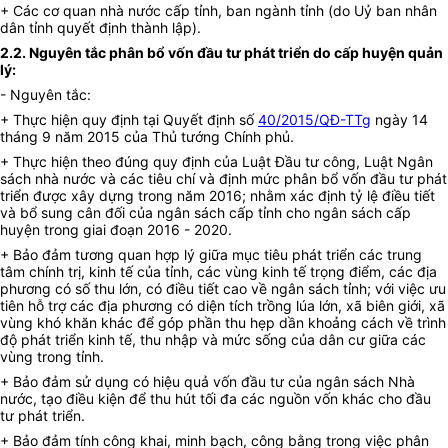
+ Các cơ quan nhà nước cấp tỉnh, ban ngành tỉnh (do Uỷ ban nhân
dân tỉnh quyết định thành lập).
2.2. Nguyên tắc phân bổ vốn đầu tư phát triển do cấp huyện quản
lý:
- Nguyên tắc:
+ Thực hiện quy định tại Quyết định số
40/2015/QĐ-TTg
ngày 14
tháng 9 năm 2015 của Thủ tướng Chính phủ.
+ Thực hiện theo đúng quy định của Luật Đầu tư công, Luật Ngân
sách nhà nước và các tiêu chí và định mức phân bổ vốn đầu tư phát
triển được xây dựng trong năm 2016; nhằm xác định tỷ lệ điều tiết
và bổ sung cân đối của ngân sách cấp tỉnh cho ngân sách cấp
huyện trong giai đoạn 2016 - 2020.
+ Bảo đảm tương quan hợp lý giữa mục tiêu phát triển các trung
tâm chính trị, kinh tế của tỉnh, các vùng kinh tế trọng điểm, các địa
phương có số thu lớn, có điều tiết cao về ngân sách tỉnh; với việc ưu
tiên hỗ trợ các địa phương có diện tích trồng lúa lớn, xã biên giới, xã
vùng khó khăn khác để góp phần thu hẹp dần khoảng cách về trình
độ phát triển kinh tế, thu nhập và mức sống của dân cư giữa các
vùng trong tỉnh.
+ Bảo đảm sử dụng có hiệu quả vốn đầu tư của ngân sách Nhà
nước, tạo điều kiện để thu hút tối đa các nguồn vốn khác cho đầu
tư phát triển.
+ Bảo đảm tính công khai, minh bạch, công bằng trong việc phân