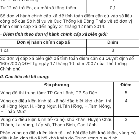
Từ 12 xã trở lên, cứ mỗi xã tăng thêm
0,1
Số đơn vị hành chính cấp xã để tính toán điểm căn cứ vào số liệu
công bố của Sở Nội vụ và Cục Thống kê Đồng Tháp về số đơn vị
hành chính cấp xã đến ngày 31 tháng 12 năm 2014.
- Điểm tính theo đơn vị hành chính cấp xã biên giới:
Đơn vị hành chính cấp xã
Điểm
1 xã
3
Số đơn vị cấp xã biên giới để tính toán điểm căn cứ Quyết định số
160/2007/QĐ-TTg ngày 17 tháng 10 năm 2007 của Thủ tướng
Chính phủ.
đ. Các tiêu chí bổ sung:
Địa phương
Điểm
Vùng đô thị trung tâm: TP.Cao Lãnh, TP.Sa Đéc
5
Vùng có điều kiện kinh tế-xã hội đặc biệt khó khăn: thị
4
xã Hồng Ngự, H.Hồng Ngự, H.Tân Hồng, H.Tam Nông,
H.Tháp Mười.
Vùng có điều kiện kinh tế-xã hội khó khăn: Huyện Châu
3
Thành, Lai Vung, Lấp Vò, Thanh Bình, Cao Lãnh.
Phân vùng có điều kiện kinh tế - xã hội đặc biệt khó khăn, vùng có
điều kiện kinh tế-xã hội khó khăn do Trung ương quy định.