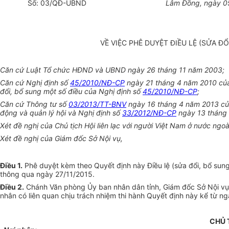
Số:
03
/QĐ-
UBND
Lâm Đồng, ngày
0
VỀ VIỆC PHÊ DUYỆT ĐIỀU LỆ (SỬA Đ
Căn cứ Luật Tổ chức HĐND và UBND ngày 26 tháng 11 năm 2003;
Căn cứ Nghị định số
45/2010/NĐ-CP
ngày 21 tháng 4 năm 2010 của 
đổi, bổ sung một số điều của Nghị định số
45/2010/NĐ-CP
;
Căn cứ Thông tư số
03/2013/TT-BNV
ngày 16 tháng 4 năm 2013 của 
động và quản lý hội và Nghị định số
33/2012/NĐ-CP
ngày 13 tháng 
Xét đề nghị của Chủ tịch Hội liên lạc với người Việt Nam ở nước ngoà
Xét đề nghị của Giám đốc Sở Nội vụ,
Điều 1.
Phê duyệt kèm theo Quyết định này Điều lệ (sửa đổi, bổ sung)
thông qua ngày 27/11/2015.
Điều 2.
Chánh Văn phòng
Ủy ban
nhân dân tỉnh, Giám đốc Sở Nội vụ
nhân có liên quan chịu trách nhiệm thi hành Quyết định này
kể từ
ngà
CHỦ 