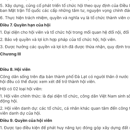
5. Xây dựng, củng cố phát triển tổ chức hội theo quy định của Điều
ban
Mặt trận Tổ quốc các cấp những tâm tư, nguyện vọng chính đ
6. Thực hiện trách nhiệm, quyền và nghĩa vụ là tổ chức thành viên 
Điều 7. Quyền hạn của hội
1. Đại diện cho hội viên và tổ chức hội trong mối quan hệ đối nội, đố
2. Bảo vệ quyền và lợi ích
hợp pháp
của tổ chức hội, hội viên.
3. Được hưởng các quyền và lợi ích đã được thừa nhận, quy định tr
Chương III
Điều 8. Hội viên
Công dân sống trên địa bàn thành phố Đà Lạt có người thân ở nước n
hội đều có th
ể
được xem xét để trở thành hội viên.
Hội có 02 loại hội viên:
1. Hội viên chính thức: là đại diện tổ chức, công dân Việt Nam sinh
động hội.
2. Hội viên danh dự: các tổ chức, cá nhân khác quan tâm đến công 
viên danh dự của hội.
Điều 9. Quyền của hội viên
1. Được tạo điều kiện để phát huy năng lực đóng góp xây dựng đất 