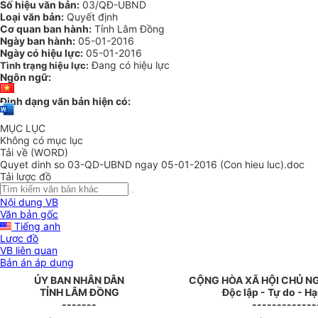
Số hiệu văn bản:
03/QĐ-UBND
Loại văn bản:
Quyết định
Cơ quan ban hành:
Tỉnh Lâm Đồng
Ngày ban hành:
05-01-2016
Ngày có hiệu lực:
05-01-2016
Đang có hiệu lực
Tình trạng hiệu lực:
Ngôn ngữ:
Định dạng văn bản hiện có:
MỤC LỤC
Không có mục lục
Tải về (WORD)
Quyet dinh so 03-QD-UBND ngay 05-01-2016 (Con hieu luc).doc
Tải lược đồ
Nội dung VB
Văn bản gốc
Tiếng anh
Lược đồ
VB liên quan
Bản án áp dụng
ỦY BAN NHÂN DÂN
CỘNG HÒA XÃ HỘI CHỦ N
TỈNH LÂM ĐỒNG
Độc lập - Tự do - H
-------
-------------