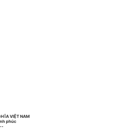
GHĨA VIỆT NAM
ạnh phúc
--