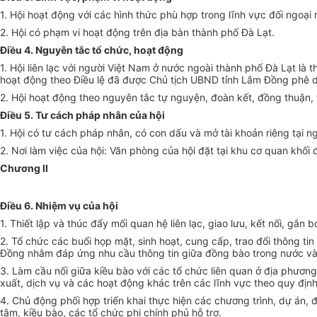
1. Hội hoạt động với các hình thức phù hợp trong lĩnh vực đối ngoại 
2. Hội có phạm vi hoạt động trên địa bàn thành phố Đà Lạt.
Điều 4. Nguyên tắc tổ chức, hoạt động
1. Hội liên lạc với người Việt Nam ở nước ngoài thành phố Đà Lạt l
hoạt động theo Điều lệ đã được Chủ tịch UBND tỉnh Lâm Đồng phê d
2. Hội hoạt động theo nguyên tắc tự nguyện, đoàn kết, đồng thuận, t
Điều 5. Tư cách pháp nhân của hội
1. Hội có tư cách pháp nhân, có con dấu và mở tài khoản riêng tại n
2. Nơi làm việc của hội: Văn phòng của hội đặt tại khu cơ quan kh
ố
i
Chương II
Điều 6. Nhiệm vụ của hội
1. Thiết lập và thúc đẩy mối quan hệ liên lạc, giao l
ưu
, kết nối, gắn 
2. Tổ chức các buổi họp mặt, sinh hoạt, cung cấp, trao đổi thông ti
Đồng nhằm đáp ứng nhu cầu thông tin giữa đồng bào trong nước và 
3. Làm cầu nối giữa kiều bào với các tổ chức liên quan ở địa phương
xuất, dịch vụ và các hoạt động khác trên các lĩnh vực theo quy định
4. Chủ động phối hợp triển khai thực hiện các chương trình, dự án,
tâm, kiều bào, các tổ chức phi chính phủ hỗ trợ.