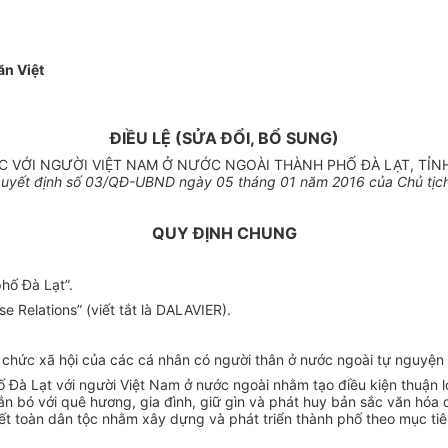
n Việt
ĐIỀU LỆ (SỬA ĐỔI, BỔ SUNG)
ẠC VỚI NGƯỜI VIỆT NAM Ở NƯỚC NGOÀI THÀNH PHỐ ĐÀ LẠT, TỈ
Quyết
định s
ố 03
/QĐ-UBND ngày
05 t
háng 01 năm 2016
của
Chủ tịc
QUY ĐỊNH CHUNG
phố Đà Lạt”.
e Relations” (viết tắt là DALAVIER).
 chức
xã hội của các cá nhân có người thân ở nước ngoài tự nguyện 
ố Đà Lạt với người Việt Nam ở nước ngoài nhằm tạo điều kiện thuận l
ắn bó với quê hương, gia đình, giữ gìn và phát huy bản sắc văn hóa 
ết toàn dân tộc nhằm xây dựng và phát triển thành phố theo mục ti