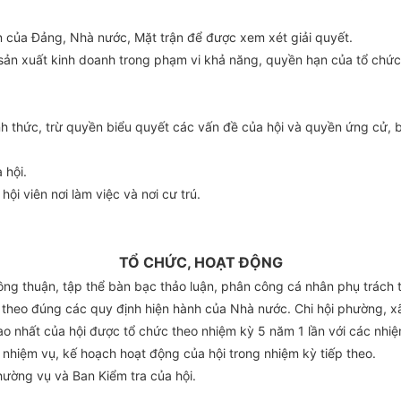
an của Đảng, Nhà nước, Mặt trận để được xem xét giải quyết.
, sản xuất kinh doanh trong phạm vi khả năng, quyền hạn của
tổ chức
h thức, trừ quyền biểu quyết các vấn đề của hội và quyền ứng cử, b
 hội.
ội viên nơi làm việc và nơi cư trú.
TỔ CHỨC, HOẠT ĐỘNG
ng thuận, tập thể bàn bạc thảo luận, phân công cá nhân phụ trách 
 theo đúng các quy định hiện hành của Nhà nước. Chi hội phường, xã 
cao nhất của hội được
tổ chức
theo nhiệm kỳ 5 năm 1 lần với các nhiệ
 nhiệm vụ, kế hoạch hoạt động của hội trong nhiệm kỳ tiếp theo.
Thường vụ và Ban
Kiểm tra
của hội.