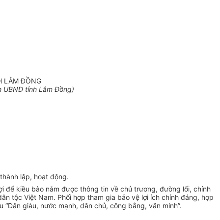
NH LÂM ĐỒNG
h UBND tỉnh Lâm Đồng)
thành lập, hoạt động.
ợi để kiều bào nắm được thông tin về chủ trương, đường lối, chính
dân tộc Việt Nam. Phối hợp tham gia bảo vệ lợi ích chính đáng, hợp
êu “Dân giàu, nước mạnh, dân chủ, công bằng, văn minh”.