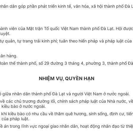
nhân dân góp phần phát triển kinh tế, văn hóa, xã hội thành phố Đà L
à thành viên của Mặt trận Tổ quốc Việt Nam thành phố Đà Lạt. Hội đ
uyệt.
ự quản, tự trang trải kinh phí; tuân theo hiến pháp và pháp luật củ
gân hàng.
 đoàn thể thành phố, số 29 đường 3 tháng 4, phường 3, thành phố Đà
NHIỆM VỤ, QUYỀN HẠN
bó giữa nhân dân thành phố Đà Lạt và người Việt Nam ở nước ngoài.
n về các chủ trương đường lối, chính sách pháp luật của Nhà nước, về
kiều bào ở nước ngoài.
 khi kiều bào có nhu cầu về thăm quê hương, sinh sống, định cư, tiế
 của pháp luật.
 đề án trong lĩnh vực ngoại giao nhân dân, hoạt động nhân đạo từ t