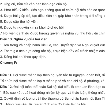
2.
Ứ
ng cử, bầu cử vào ban lãnh đạo của hội.
3. Phát biểu ý kiến, kiến nghị thông qua tổ chức hội đến các cơ qu
4. Được hội giúp đỡ, tạo điều kiện khi gặp khó khăn trong đời sống
5. Được cấp thẻ hội viên.
6. Được tự nguyện xin ra khỏi tổ chức hội.
7. Hội viên danh dự được hưởng quyền và nghĩa vụ như hội viên chín
Điều 10. Nghĩa vụ của hội viên
1. Tôn trọng và chấp hành Điều lệ, các Quyết định và Nghị quyết của
2. Tham gia tích cực công tác hội, thực hiện đầy đủ trách nhiệm của h
3. Đóng hội phí theo quy định.
Chương IV
Điều 11.
Hội được thành lập theo nguyên tắc tự nguyện, đoàn kết, đồ
Tổ chức hội được thành lập ở thành phố và các chi hội ở phường, xã
Điều 12.
Đại hội toàn thể hoặc Đại hội đại biểu là cơ quan lãnh đạo 
1. Báo cáo kết quả hoạt động nhiệm kỳ qua và thảo luận, thống nhất
2. Quyết định số lượng và hiệp thương cử Ban chấp hành hội, Ban 
3. Thông qua Điều lệ, quyết định sửa đổi Điều lệ của hội.