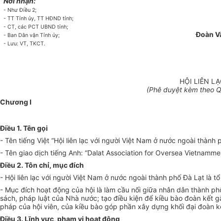
Nơi nhận:
- Như Điều 2;
- TT Tỉnh ủy, TT HĐND tỉnh;
- CT, các PCT UBND tỉnh;
Đoàn Vă
- Ban Dân vận Tỉnh ủy;
- Lưu: VT, TKCT.
HỘI LIÊN L
(Phê duyệt kèm theo 
Chương I
Điều 1. Tên gọi
- Tên tiếng Việt “Hội liên lạc với người Việt Nam ở nước ngoài thành 
- Tên giao dịch tiếng Anh: “Dalat Association for Oversea Vietnammes
Điều 2. Tôn chỉ, mục đích
- Hội liên lạc với người Việt Nam ở nước ngoài thành phố Đà Lạt là
tổ
- Mục đích hoạt động của hội là làm cầu nối giữa nhân dân thành ph
sách, pháp luật của Nhà nước; tạo điều kiện để kiều bào đoàn kết g
pháp của hội viên, của kiều bào góp phần xây dựng khối đại đoàn k
Điều 3. Lĩnh vực, phạm vi hoạt động