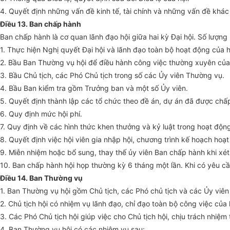
4. Quyết định những vấn đề kinh tế, tài chính và những vấn đề khác
Điều 13. Ban chấp hành
Ban chấp hành là cơ quan lãnh đạo hội giữa hai kỳ Đại hội.
S
ố lượng
1. Thực hiện Nghị quyết Đại hội và lãnh đạo toàn bộ hoạt động của hội
2. Bầu Ban Thường vụ hội đ
ể
điều hành công việc thường xuyên của
3. Bầu Chủ tịch, các Phó Chủ tịch trong số các
Ủ
y viên Thường vụ.
4. Bầu Ban kiểm tra gồm Trưởng ban và một số
Ủ
y viên.
5. Quyết định thành lập các tổ chức theo đề án, dự án đã được ch
6. Quy định mức hội phí.
7. Quy định về các hình thức khen thưởng và kỷ luật trong hoạt động
8. Quyết định việc hội viên gia nhập hội, chương trình kế hoạch hoạt
9. Miễn nhiệm hoặc bổ sung, thay thế ủy viên Ban chấp hành khi xét 
10. Ban chấp hành hội họp thường kỳ 6 tháng một lần. Khi có yêu cầ
Điều 14. Ban Thường vụ
1. Ban Thường vụ hội gồm Chủ tịch, các Phó chủ tịch và các
Ủ
y viê
2. Chủ tịch hội có nhiệm vụ lãnh đạo, chỉ đạo toàn bộ công việc của 
3. Các Phó Chủ tịch hội giúp việc cho Chủ tịch hội, chịu trách nhiệ
4. Ban Thường vụ hội có các nhiệm vụ sau: