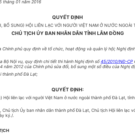
5
tháng 01 năm 2016
QUYẾT ĐỊNH
ỔI, BỔ SUNG) HỘI LIÊN LẠC VỚI NGƯỜI VIỆT NAM Ở NƯỚC NGOÀ
CHỦ TỊCH ỦY BAN NHÂN DÂN TỈNH LÂM ĐỒNG
Chính phủ quy định về tổ chức, hoạt động và quản lý hội; Nghị địn
Bộ Nội vụ, quy định chi tiết thi hành Nghị định số
45/2010/NĐ-CP
4 năm 2012 của Chính phủ sửa đổi, bổ sung một số điều của Nghị đ
i thành phố Đà Lạt;
QUYẾT ĐỊNH:
 Hội liên lạc với người Việt Nam ở nước ngoài thành phố Đà Lạt, tỉn
, Chủ tịch
Ủy ban
nhân dân thành phố Đà Lạt, Chủ tịch Hội liên lạc 
y ký./.
T
Ị
CH