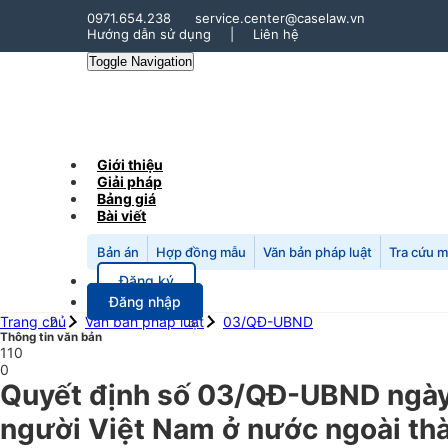
0971.654.238
service.center@caselaw.vn
Hướng dẫn sử dụng
|
Liên hệ
Toggle Navigation
Giới thiệu
Giải pháp
Bảng giá
Bài viết
Bản án
Hợp đồng mẫu
Văn bản pháp luật
Tra cứu 
Đăng ký
Đăng nhập
Trang chủ
Văn bản pháp luật
03/QĐ-UBND
Thông tin văn bản
110
0
Quyết định số 03/QĐ-UBND ngày 0
người Việt Nam ở nước ngoài thà