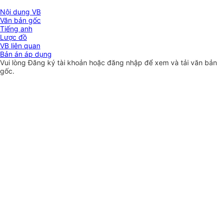
Nội dung VB
Văn bản gốc
Tiếng anh
Lược đồ
VB liên quan
Bản án áp dụng
Vui lòng
Đăng ký
tài khoản hoặc
đăng nhập
để xem và tải văn bản
gốc.