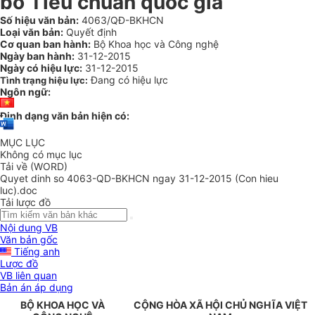
bố Tiêu chuẩn quốc gia
Số hiệu văn bản:
4063/QĐ-BKHCN
Loại văn bản:
Quyết định
Cơ quan ban hành:
Bộ Khoa học và Công nghệ
Ngày ban hành:
31-12-2015
Ngày có hiệu lực:
31-12-2015
Đang có hiệu lực
Tình trạng hiệu lực:
Ngôn ngữ:
Định dạng văn bản hiện có:
MỤC LỤC
Không có mục lục
Tải về (WORD)
Quyet dinh so 4063-QD-BKHCN ngay 31-12-2015 (Con hieu
luc).doc
Tải lược đồ
Nội dung VB
Văn bản gốc
Tiếng anh
Lược đồ
VB liên quan
Bản án áp dụng
BỘ KHOA HỌC VÀ
CỘNG HÒA XÃ HỘI CHỦ NGHĨA VIỆT