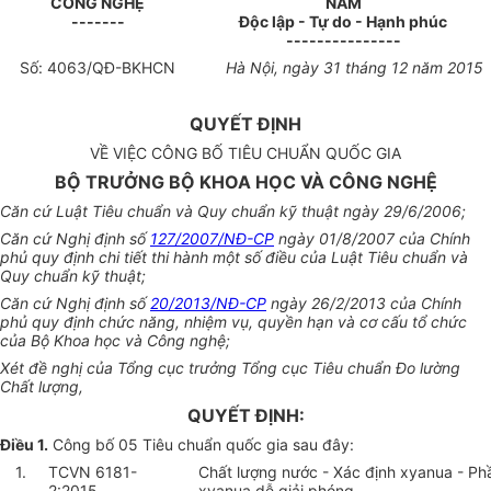
CÔNG NGHỆ
NAM
-------
Độc lập - Tự do - Hạnh phúc
---------------
Số:
4063
/QĐ-BKHCN
Hà Nội, ngày
31
tháng
12
năm 201
5
QUYẾT ĐỊNH
VỀ VIỆC
CÔNG BỐ TIÊU CHUẨN QUỐC GIA
BỘ TRƯỞNG BỘ KHOA HỌC VÀ CÔNG NGHỆ
Căn cứ Luật Tiêu chuẩn và Quy chuẩn kỹ thuật ngày 29/6/2006;
Căn cứ Nghị định số
127/2007/NĐ-CP
ngày 01/8/2007 của Chính
phủ quy
đ
ịnh chi tiết thi hành một số điều của Luật Tiêu chuẩn và
Quy chuẩn kỹ thuật;
Căn cứ Nghị định số
20/2013/NĐ-CP
ngày 26/2/2013 của Chính
phủ quy định chức năng, nhiệm vụ, quyền hạn và cơ cấu tổ chức
của Bộ Khoa học và Công nghệ;
Xét đề nghị của Tổng cục trưởng Tổng cục Tiêu chuẩn Đo lường
Chất lượng,
QUYẾT ĐỊNH:
Điều 1.
Công bố
05
Tiêu chuẩn quốc gia sau đây:
1.
TCVN 6181-
Chất lượng nước - Xác định xyanua - Phầ
2:2015
xyanua dễ giải phóng