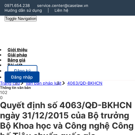
0971.654.238
service.center@caselaw.vn
Hướng dẫn sử dụng
|
Liên hệ
Toggle Navigation
Giới thiệu
Giải pháp
Bảng giá
Bài viết
Đăng ký
Đăng nhập
Trang chủ
Văn bản pháp luật
4063/QĐ-BKHCN
Thông tin văn bản
102
0
Quyết định số 4063/QĐ-BKHCN
ngày 31/12/2015 của Bộ trưởng
Bộ Khoa học và Công nghệ Công