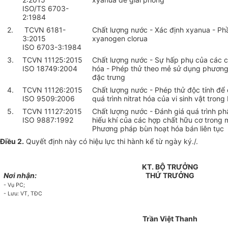
ISO/TS 6703-
2:1984
2.
TCVN 6181-
Chất lượng nước - Xác định xyanua - Ph
3:2015
xyanogen clorua
ISO 6703-3:1984
3.
TCVN 11125:2015
Chất lượng nước - Sự hấp phụ của các c
ISO 18749:2004
hóa - Phép thử theo mẻ sử dụng phương
đặc trưng
4.
TCVN 11126:2015
Chất lượng nước - Phép thử độc tính để
ISO 9509:2006
quá trình nitrat hóa của vi sinh vật tron
5.
TCVN 11127:2015
Chất lượng nước - Đánh giá quá trình ph
ISO 9887:1992
hiếu khí của các hợp chất hữu cơ trong 
Phương pháp bùn hoạt hóa bán liên tục
Điều 2.
Quyết định này có hiệu lực thi hành kể từ ngày ký./.
KT. BỘ TRƯỞNG
Nơi nhận:
THỨ TRƯỞNG
-
Vụ PC;
- Lưu: VT, TĐC
Trần
Việt Thanh