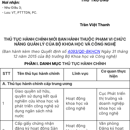
THỨ TRƯỞNG
Nơi nhận:
- Như Điều 3;
- Lưu: VT, PTTTDN, PC.
Tr
ần Việt Thanh
THỦ TỤC HÀNH CHÍNH MỚI BAN HÀNH THUỘC PHẠM VI CHỨC
NĂNG QUẢN LÝ CỦA BỘ KHOA HỌC VÀ CÔNG NGHỆ
(Ban hành kèm theo Quyết định số
4093/QĐ-BKHCN
Ngày 31 tháng
12 năm 2015 của Bộ trưởng Bộ Khoa học và Công nghệ)
PHẦN I. DANH MỤC
THỦ TỤC HÀNH CHÍNH
Cơ quan th
ực
STT
Tên th
ủ tục h
ành chính
Lĩnh v
ực
hiện
A. Th
ủ tục h
ành chính c
ấp trung ương
Giao quy
ền sở hữu,
C
ục Ph
át tri
ển
quyền sử dụng kết quả
Ho
ạt động
thị trường v
à
nghi
ên c
ứu khoa học v
à
1
khoa học v
à
doanh nghi
ệp
phát tri
ển c
ông ngh
ệ sử
công ngh
ệ
khoa học v
à
dụng ng
ân sách nhà
công ngh
ệ
nư
ớc
C
ấp giấy chứng nhận
Văn phòng
Ho
ạt động
đăng k
ý ho
ạt động S
àn
Đăng ký ho
ạt