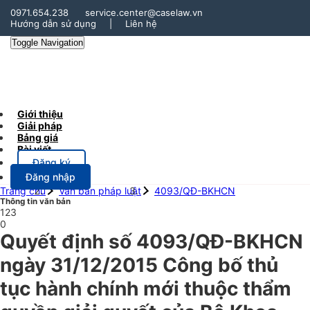
0971.654.238
service.center@caselaw.vn
Hướng dẫn sử dụng
|
Liên hệ
Toggle Navigation
Giới thiệu
Giải pháp
Bảng giá
Bài viết
Đăng ký
Đăng nhập
Trang chủ
Văn bản pháp luật
4093/QĐ-BKHCN
Thông tin văn bản
123
0
Quyết định số 4093/QĐ-BKHCN
ngày 31/12/2015 Công bố thủ
tục hành chính mới thuộc thẩm