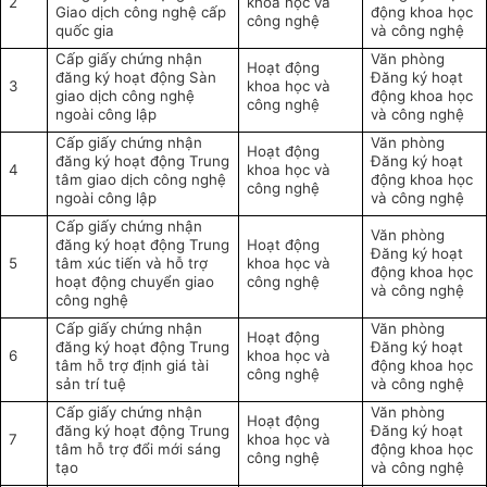
2
khoa học v
à
Giao d
ịch c
ông ngh
ệ cấp
động khoa học
công ngh
ệ
quốc gia
v
à công ngh
ệ
C
ấp giấy chứng nhận
Văn phòng
Ho
ạt động
đăng k
ý ho
ạt động S
àn
Đăng ký ho
ạt
3
khoa học v
à
giao d
ịch c
ông ngh
ệ
động khoa học
công ngh
ệ
ngo
ài công l
ập
v
à công ngh
ệ
C
ấp giấy chứng nhận
Văn phòng
Ho
ạt động
đăng k
ý ho
ạt động Trung
Đăng ký ho
ạt
4
khoa học v
à
t
âm giao d
ịch c
ông ngh
ệ
động khoa học
công ngh
ệ
ngo
ài công l
ập
v
à công ngh
ệ
C
ấp giấy chứng nhận
Văn phòng
đăng k
ý ho
ạt động Trung
Ho
ạt động
Đăng ký ho
ạt
5
t
âm xúc ti
ến v
à h
ỗ trợ
khoa học v
à
động khoa học
hoạt động chuyển giao
công ngh
ệ
v
à công ngh
ệ
c
ông ngh
ệ
C
ấp giấy chứng nhận
Văn phòng
Ho
ạt động
đăng k
ý ho
ạt động Trung
Đăng ký ho
ạt
6
khoa học v
à
t
âm h
ỗ trợ định gi
á tài
động khoa học
công ngh
ệ
s
ản tr
í tu
ệ
v
à công ngh
ệ
C
ấp giấy chứng nhận
Văn phòng
Ho
ạt động
đăng k
ý ho
ạt động Trung
Đăng ký ho
ạt
7
khoa học v
à
t
âm h
ỗ trợ đổi mới s
áng
động khoa học
công ngh
ệ
t
ạo
v
à công ngh
ệ