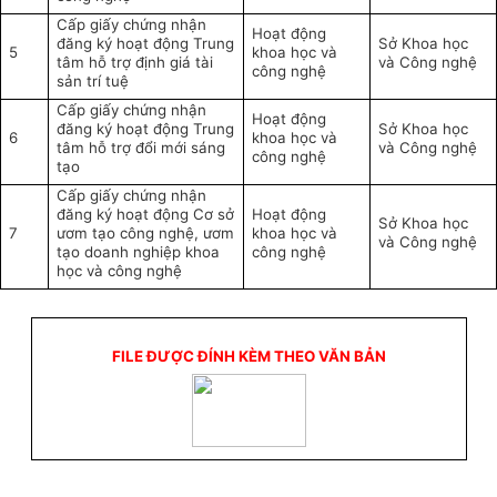
C
ấp giấy chứng nhận
Ho
ạt động
đăng k
ý ho
ạt động Trung
S
ở Khoa học
5
khoa học v
à
t
âm h
ỗ trợ định gi
á tài
v
à Công ngh
ệ
công ngh
ệ
s
ản tr
í tu
ệ
C
ấp giấy chứng nhận
Ho
ạt động
đăng k
ý ho
ạt động Trung
S
ở Khoa học
6
khoa học v
à
t
âm h
ỗ trợ đổi mới s
áng
v
à Công ngh
ệ
công ngh
ệ
t
ạo
C
ấp giấy chứng nhận
đăng k
ý ho
ạt động Cơ sở
Ho
ạt động
S
ở Khoa học
7
ươm tạo c
ông ngh
ệ, ươm
khoa học v
à
v
à Công ngh
ệ
tạo doanh nghiệp khoa
công ngh
ệ
học v
à công ngh
ệ
FILE ĐƯỢC ĐÍNH KÈM THEO VĂN BẢN