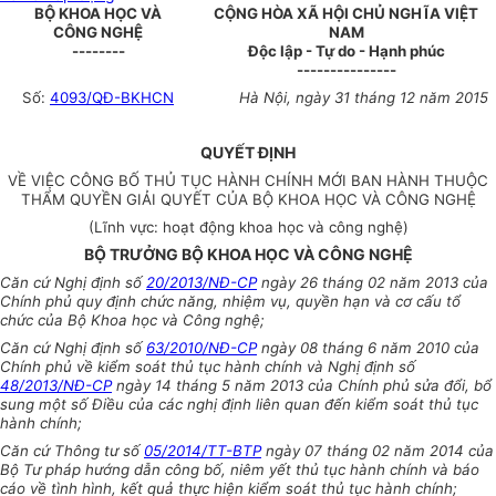
BỘ KHOA HỌC VÀ
CỘNG HÒA XÃ HỘI CHỦ NGHĨA VIỆT
CÔNG NGHỆ
NAM
--------
Độc lập - Tự do - Hạnh phúc
---------------
Số:
4093/QĐ-BKHCN
Hà Nội, ngày 31 tháng 12 năm 2015
QUYẾT ĐỊNH
VỀ VIỆC CÔNG BỐ THỦ TỤC HÀNH CHÍNH MỚI BAN HÀNH THUỘC
THẨM QUYỀN GIẢI QUYẾT CỦA BỘ KHOA HỌC VÀ CÔNG NGHỆ
(Lĩnh vực: hoạt động khoa học và công nghệ)
BỘ TRƯỞNG BỘ KHOA HỌC VÀ CÔNG NGHỆ
Căn cứ Nghị định số
20/2013/NĐ-CP
ngày 26 tháng 02 năm 2013 của
Chính phủ quy định chức năng, nhiệm vụ, quyền hạn và cơ cấu tổ
chức của Bộ Khoa học và Công nghệ;
Căn cứ Nghị định số
63/2010/NĐ-CP
ngày 08 tháng 6 năm 2010 của
Chính phủ về kiểm soát thủ tục hành chính và Nghị định số
48/2013/NĐ-CP
ngày 14 tháng 5 năm 2013 của Chính phủ sửa đổi, bổ
sung một số Điều của các nghị định liên quan đến kiểm soát thủ tục
hành chính;
Căn cứ Thông tư số
05/2014/TT-BTP
ngày 07 tháng 02 năm 2014 của
Bộ Tư pháp hướng dẫn công bố, niêm yết thủ tục hành chính và báo
cáo về tình hình, kết quả thực hiện kiểm soát thủ tục hành chính;