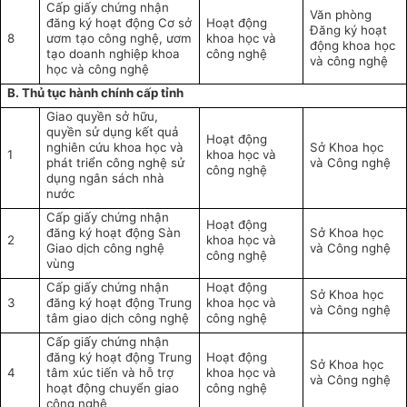
C
ấp giấy chứng nhận
Văn phòng
đăng k
ý ho
ạt động Cơ sở
Ho
ạt động
Đăng ký ho
ạt
8
ươm tạo c
ông ngh
ệ, ươm
khoa học v
à
động khoa học
tạo doanh nghiệp khoa
công ngh
ệ
v
à công ngh
ệ
học v
à công ngh
ệ
B. Th
ủ tục h
ành chính c
ấp tỉnh
Giao quy
ền sở hữu,
quyền sử dụng kết quả
Ho
ạt động
nghi
ên c
ứu khoa học v
à
S
ở Khoa học
1
khoa học v
à
phát tri
ển c
ông ngh
ệ sử
v
à Công ngh
ệ
công ngh
ệ
dụng ng
ân sách nhà
nư
ớc
C
ấp giấy chứng nhận
Ho
ạt động
đăng k
ý ho
ạt động S
àn
S
ở Khoa học
2
khoa học v
à
Giao d
ịch c
ông ngh
ệ
v
à Công ngh
ệ
công ngh
ệ
v
ùng
C
ấp giấy chứng nhận
Ho
ạt động
S
ở Khoa học
3
đăng k
ý ho
ạt động Trung
khoa học v
à
v
à Công ngh
ệ
t
âm giao d
ịch c
ông ngh
ệ
công ngh
ệ
C
ấp giấy chứng nhận
đăng k
ý ho
ạt động Trung
Ho
ạt động
S
ở Khoa học
4
t
âm xúc ti
ến v
à h
ỗ trợ
khoa học v
à
v
à Công ngh
ệ
hoạt động chuyển giao
công ngh
ệ
c
ông ngh
ệ