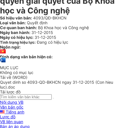
quyền giải quyết của Bộ Khoa
học và Công nghệ
Số hiệu văn bản:
4093/QĐ-BKHCN
Loại văn bản:
Quyết định
Cơ quan ban hành:
Bộ Khoa học và Công nghệ
Ngày ban hành:
31-12-2015
Ngày có hiệu lực:
31-12-2015
Đang có hiệu lực
Tình trạng hiệu lực:
Ngôn ngữ:
Định dạng văn bản hiện có:
MỤC LỤC
Không có mục lục
Tải về (WORD)
Quyet dinh so 4093-QD-BKHCN ngay 31-12-2015 (Con hieu
luc).doc
Tải lược đồ
Nội dung VB
Văn bản gốc
Tiếng anh
Lược đồ
VB liên quan
Bản án áp dụng