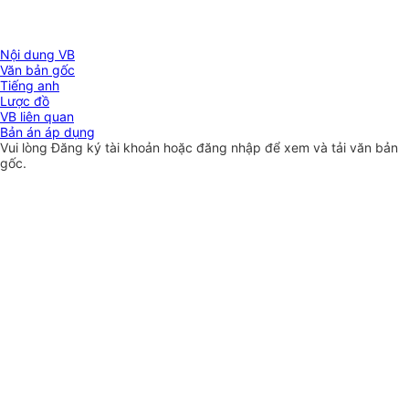
Nội dung VB
Văn bản gốc
Tiếng anh
Lược đồ
VB liên quan
Bản án áp dụng
Vui lòng
Đăng ký
tài khoản hoặc
đăng nhập
để xem và tải văn bản
gốc.