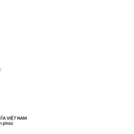
c
ĨA VIỆT NAM
nh phúc
-