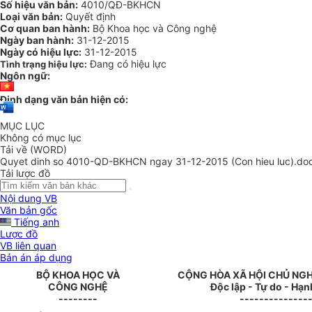
Số hiệu văn bản:
4010/QĐ-BKHCN
Loại văn bản:
Quyết định
Cơ quan ban hành:
Bộ Khoa học và Công nghệ
Ngày ban hành:
31-12-2015
Ngày có hiệu lực:
31-12-2015
Đang có hiệu lực
Tình trạng hiệu lực:
Ngôn ngữ:
Định dạng văn bản hiện có:
MỤC LỤC
Không có mục lục
Tải về (WORD)
Quyet dinh so 4010-QD-BKHCN ngay 31-12-2015 (Con hieu luc).do
Tải lược đồ
Nội dung VB
Văn bản gốc
Tiếng anh
Lược đồ
VB liên quan
Bản án áp dụng
BỘ KHOA HỌC VÀ
CỘNG HÒA XÃ HỘI CHỦ NGH
CÔNG NGHỆ
Độc lập - Tự do - Hạ
--------
--------------