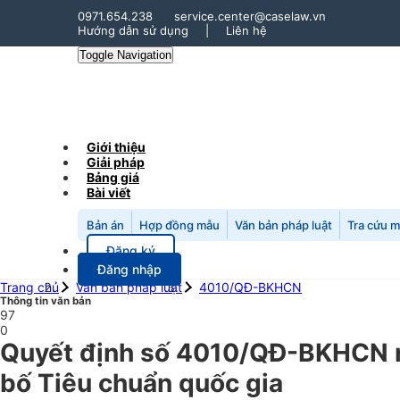
0971.654.238
service.center@caselaw.vn
Hướng dẫn sử dụng
|
Liên hệ
Toggle Navigation
Giới thiệu
Giải pháp
Bảng giá
Bài viết
Bản án
Hợp đồng mẫu
Văn bản pháp luật
Tra cứu 
Đăng ký
Đăng nhập
Trang chủ
Văn bản pháp luật
4010/QĐ-BKHCN
Thông tin văn bản
97
0
Quyết định số 4010/QĐ-BKHCN n
bố Tiêu chuẩn quốc gia