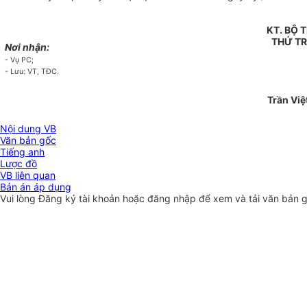
KT. BỘ
THỨ T
Nơi nhận:
- Vụ PC;
- Lưu: VT, TĐC.
Trần Việ
Nội dung VB
Văn bản gốc
Tiếng anh
Lược đồ
VB liên quan
Bản án áp dụng
Vui lòng
Đăng ký
tài khoản hoặc
đăng nhập
để xem và tải văn bản 