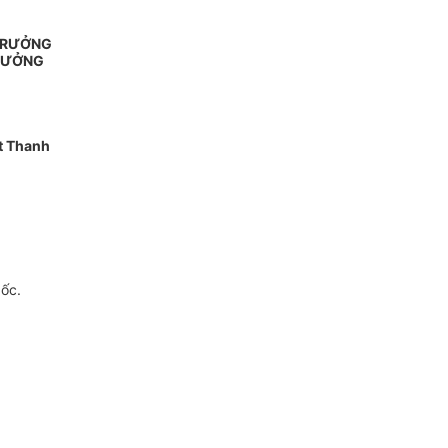
 TRƯỞNG
RƯỞNG
t Thanh
gốc.