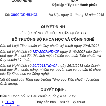
CÔNG NGHỆ
NAM
----------
Độc lập - Tự do - Hạnh phúc
---------------
Số:
3990/QĐ-BKHCN
Hà Nội, ngày 31 tháng 12 năm 2015
QUYẾT ĐỊNH
VỀ VIỆC CÔNG BỐ TIÊU CHUẨN QUỐC GIA
BỘ TRƯỞNG BỘ KHOA HỌC VÀ CÔNG NGHỆ
Căn cứ Luật Tiêu chuẩn và Quy chuẩn kỹ thuật ngày 29/6/2006;
Căn cứ Nghị định số
127/2007/NĐ-CP
ngày 01/8/2007 của Chính
phủ quy định chi tiết thi hành một số điều của Luật Tiêu chuẩn và
Quy chuẩn kỹ thuật;
Căn cứ Nghị định số
20/2013/NĐ-CP
ngày 26/2/2013 của Chính
phủ quy định chức năng, nhiệm vụ, quyền hạn và cơ cấu tổ chức
của Bộ Khoa học và Công nghệ;
Xét đề nghị của Tổng cục trưởng Tổng cục Tiêu chuẩn đo lường
Chất lượng,
QUYẾT ĐỊNH:
Điều 1.
Công bố 02 Tiêu chuẩn quốc gia sau đây:
1.
TCVN
Thủy sản khô - Yêu cầu kỹ thuật
10734:2015