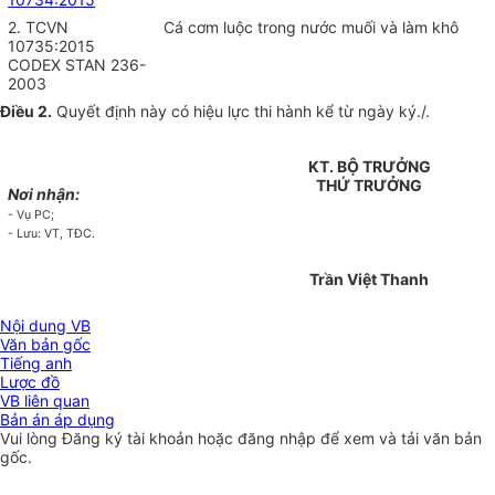
2. TCVN
Cá cơm luộc trong nước muối và làm khô
10735:2015
CODEX STAN 236-
2003
Điều 2.
Quyết định này có hiệu lực thi hành kể từ ngày ký./.
KT. BỘ TRƯỞNG
THỨ TRƯỞNG
Nơi nhận:
- Vụ PC;
- Lưu: VT, TĐC.
Trần Việt Thanh
Nội dung VB
Văn bản gốc
Tiếng anh
Lược đồ
VB liên quan
Bản án áp dụng
Vui lòng
Đăng ký
tài khoản hoặc
đăng nhập
để xem và tải văn bản
gốc.