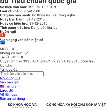
bố Tiêu chuẩn quốc gia
Số hiệu văn bản:
3990/QĐ-BKHCN
Loại văn bản:
Quyết định
Cơ quan ban hành:
Bộ Khoa học và Công nghệ
Ngày ban hành:
31-12-2015
Ngày có hiệu lực:
31-12-2015
Đang có hiệu lực
Tình trạng hiệu lực:
Ngôn ngữ:
Định dạng văn bản hiện có:
MỤC LỤC
Không có mục lục
Tải về (WORD)
Quyet dinh so 3990-QD-BKHCN ngay 31-12-2015 (Con hieu
luc).doc
Tải lược đồ
Nội dung VB
Văn bản gốc
Tiếng anh
Lược đồ
VB liên quan
Bản án áp dụng
BỘ KHOA HỌC VÀ
CỘNG HÒA XÃ HỘI CHỦ NGHĨA VIỆT