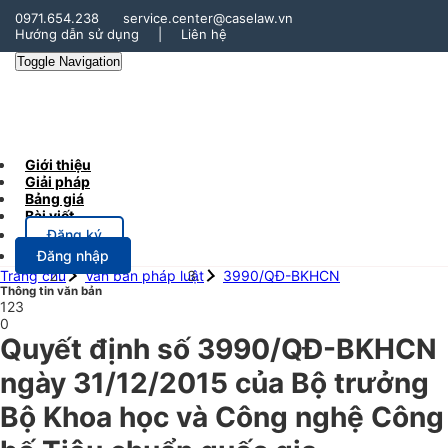
0971.654.238
service.center@caselaw.vn
Hướng dẫn sử dụng
|
Liên hệ
Toggle Navigation
Giới thiệu
Giải pháp
Bảng giá
Bài viết
Đăng ký
Đăng nhập
Trang chủ
Văn bản pháp luật
3990/QĐ-BKHCN
Thông tin văn bản
123
0
Quyết định số 3990/QĐ-BKHCN
ngày 31/12/2015 của Bộ trưởng
Bộ Khoa học và Công nghệ Công