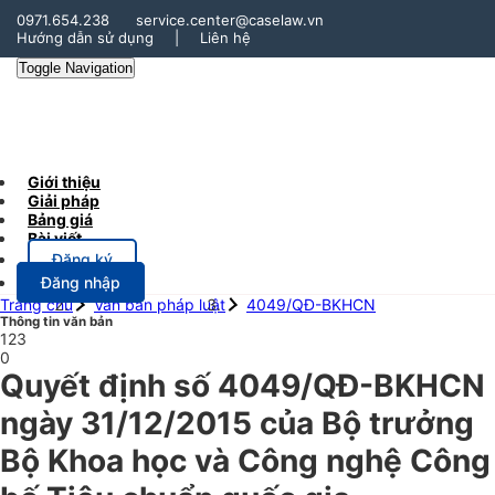
0971.654.238
service.center@caselaw.vn
Hướng dẫn sử dụng
|
Liên hệ
Toggle Navigation
Giới thiệu
Giải pháp
Bảng giá
Bài viết
Đăng ký
Đăng nhập
Trang chủ
Văn bản pháp luật
4049/QĐ-BKHCN
Thông tin văn bản
123
0
Quyết định số 4049/QĐ-BKHCN
ngày 31/12/2015 của Bộ trưởng
Bộ Khoa học và Công nghệ Công