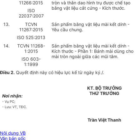
11266:2015
tròn và thân dao hình trụ được chế tạo
bằng vật liệu cắt cứng - Kích thước.
ISO
22037:2007
13.
TCVN
Sản phẩm bằng vật liệu mài kết dính -
11267:2015
Yêu cầu chung.
ISO 525:2013
14.
TCVN 11268-
Sản phẩm bằng vật liệu mài kết dính -
1:2015
Kích thước - Phần 1: Bánh mài dùng cho
mài tròn ngoài giữa các mũi tâm.
ISO 603-
1:1999
Điều 2.
Quyết định này có hiệu lực kể từ ngày ký./.
KT. BỘ TRƯỞNG
THỨ TRƯỞNG
Nơi nhận:
- Vụ PC;
- Lưu: VT, TĐC.
Trần Việt Thanh
Nội dung VB
Văn bản gốc