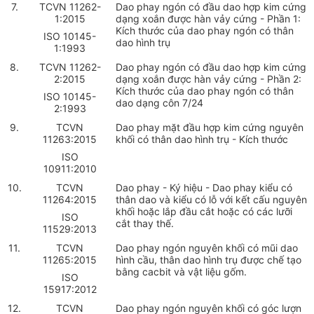
7
.
TCVN 11262-
Dao phay ngón có đầu dao hợp kim cứng
1:2015
dạng xoắn được hàn vảy cứng
-
Phần 1:
Kích thước của dao phay ngón có thân
ISO 10145-
dao hình trụ
1:1993
8.
TCVN 11262-
Dao phay ngón có đầu dao h
ợ
p kim cứng
2:2015
dạng xoắn được hàn vảy cứng - Phần 2:
Kích thước của dao phay ngón có thân
ISO 10145-
dao dạng côn 7/24
2:1993
9.
TCVN
Dao phay mặt đầu hợp kim cứng nguyên
11263:2015
khối có thân dao hình trụ - Kích thước
ISO
10911:2010
10
.
TCVN
Dao phay - Ký hiệu - Dao phay kiểu có
11264:2015
thân dao và kiểu có lỗ với kết cấu nguyên
khối hoặc lắp đầu cắt hoặc có các lưỡi
ISO
cắt thay thế.
11529:2013
11
.
TCVN
Dao phay ngón nguyên khối có mũi dao
11265:2015
hình cầu, thân dao hình trụ được chế tạo
bằng cacbit và vật liệu gốm.
ISO
15917:2012
12.
TCVN
Dao phay ngón nguyên khối có góc lượn