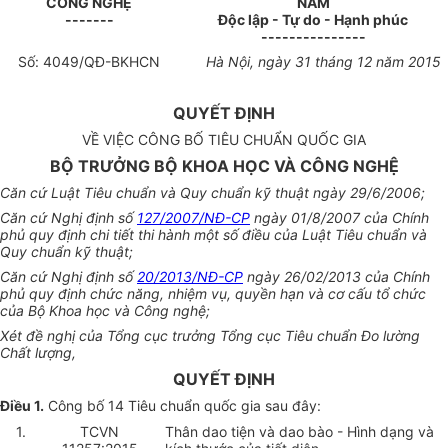
CÔNG NGHỆ
NAM
-------
Độc lập - Tự do - Hạnh phúc
---------------
Số:
4049
/QĐ-BKHCN
Hà Nội, ngày
31
tháng
12
năm 2015
QUYẾT ĐỊNH
VỀ VIỆC CÔNG BỐ TIÊU CHUẨN QUỐC GIA
BỘ TRƯỞNG BỘ KHOA HỌC VÀ CÔNG NGHỆ
Căn cứ Luật Tiêu chuẩn và Quy chuẩn kỹ thuật ngày 29/6/2006;
Căn cứ Nghị định số
127/2007/NĐ-CP
ngày 01/8/2007 của Chính
phủ quy định chi ti
ế
t thi hành một s
ố
đi
ề
u của Luật Tiêu chu
ẩ
n và
Quy chu
ẩ
n kỹ thuật;
Căn cứ Nghị định số
20/2013/NĐ-CP
ngày 26/02/2013 của Chính
phủ quy định chức năng, nhiệm vụ, quyền hạn và cơ cấu tổ chức
của Bộ Khoa học và Công nghệ;
Xét đề nghị của Tổng cục trưởng Tổng cục Tiêu chuẩn Đo lường
Chất lượng,
QUYẾT ĐỊNH
Điều 1.
Công bố
14
Tiêu chuẩn quốc gia sau đây:
1.
TCVN
Thân dao tiện và dao bào - Hình dạng và