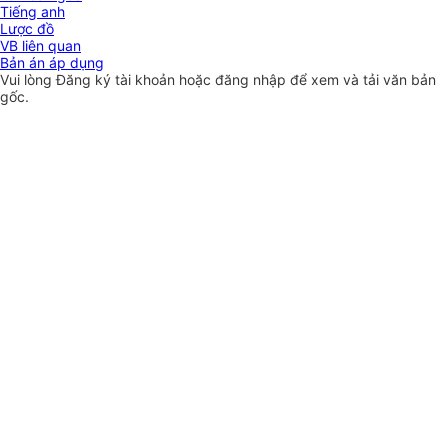
Tiếng anh
Lược đồ
VB liên quan
Bản án áp dụng
Vui lòng
Đăng ký
tài khoản hoặc
đăng nhập
để xem và tải văn bản
gốc.