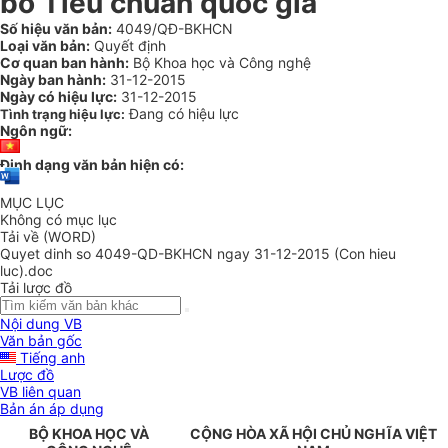
bố Tiêu chuẩn quốc gia
Số hiệu văn bản:
4049/QĐ-BKHCN
Loại văn bản:
Quyết định
Cơ quan ban hành:
Bộ Khoa học và Công nghệ
Ngày ban hành:
31-12-2015
Ngày có hiệu lực:
31-12-2015
Đang có hiệu lực
Tình trạng hiệu lực:
Ngôn ngữ:
Định dạng văn bản hiện có:
MỤC LỤC
Không có mục lục
Tải về (WORD)
Quyet dinh so 4049-QD-BKHCN ngay 31-12-2015 (Con hieu
luc).doc
Tải lược đồ
Nội dung VB
Văn bản gốc
Tiếng anh
Lược đồ
VB liên quan
Bản án áp dụng
BỘ KHOA HỌC VÀ
CỘNG HÒA XÃ HỘI CHỦ NGHĨA VIỆT