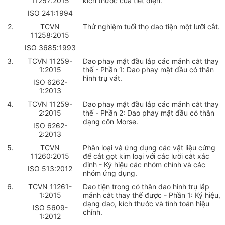
11257:2015
kích thước của tiết diện.
ISO 241:1994
2.
TCVN
Thử nghiệm tuổi thọ dao tiện một lưỡi cắt.
11258:2015
ISO 3685:1993
3.
TCVN 11259-
Dao phay mặt đầu lắp các mảnh cắt thay
1:2015
thế - Phần 1: Dao phay mặt đầu có thân
hình trụ vát.
ISO 6262-
1:2013
4
.
TCVN 11259-
Dao phay mặt đầu lắp các mảnh cắt thay
2:2015
thế - Phần 2: Dao phay mặt đầu có thân
dạng côn Morse.
ISO 6262-
2:2013
5.
TCVN
Phân loại và ứng dụng các vật liệu cứng
11260:2015
đ
ể
cắt gọt kim loại với các lưỡi cắt xác
định - Ký hiệu các nhóm chính và các
ISO 513:2012
nhóm ứng dụng.
6.
TCVN 11261-
Dao tiện trong có thân dao hình trụ lắp
1:2015
mảnh cắt thay thế được - Phần 1: Ký hiệu,
dạng dao, kích thước và tính toán hi
ệ
u
ISO 5609-
chỉnh.
1:2012