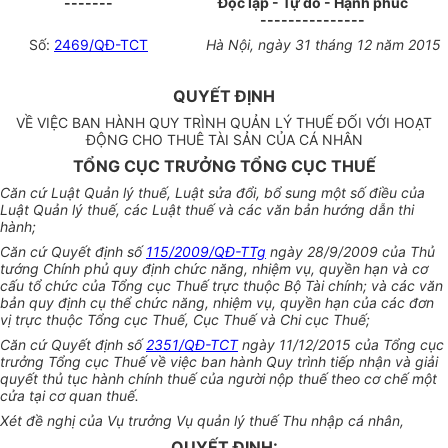
-------
Độc lập - Tự do - Hạnh phúc
---------------
Số:
2469/QĐ-TCT
Hà Nội
, ngày
31
tháng
12
năm
2015
QUYẾT ĐỊNH
VỀ VIỆC BAN HÀNH QUY TRÌNH QUẢN LÝ THUẾ ĐỐI VỚI HOẠT
ĐỘNG CHO THUÊ TÀI SẢN CỦA CÁ NHÂN
TỔNG CỤC TRƯỞNG TỔNG CỤC THUẾ
Căn cứ Luật Quản lý thuế, Luật sửa đổi, bổ sung một số điều của
Luật Quản lý thuế, các Luật thuế và các văn bản hướng dẫn thi
hành;
Căn cứ Quyết định số
115/2009/QĐ-TTg
ngày 28/9/2009 của Thủ
tướng Chính phủ quy định chức năng, nhiệm vụ, quyền hạn và cơ
cấu tổ chức của Tổng cục Thuế trực thuộc Bộ Tài chính; và các văn
bản quy định cụ thể chức năng, nhiệm vụ, quyền hạn của các đơn
vị trực thuộc Tổng cục Thuế, Cục Thuế và Chi cục Thuế;
Căn cứ Quyết định số
2351/QĐ-TCT
ngày 11/12/2015 của Tổng cục
trưởng Tổng cục Thuế về việc ban hành Quy trình tiếp nhận và giải
quyết thủ tục hành chính thuế của người nộp thuế theo cơ chế một
cửa tại cơ quan thuế.
Xét đề nghị của Vụ tr
ưở
ng Vụ quản lý thuế Thu nhập cá nhân,
QUYẾT ĐỊNH: