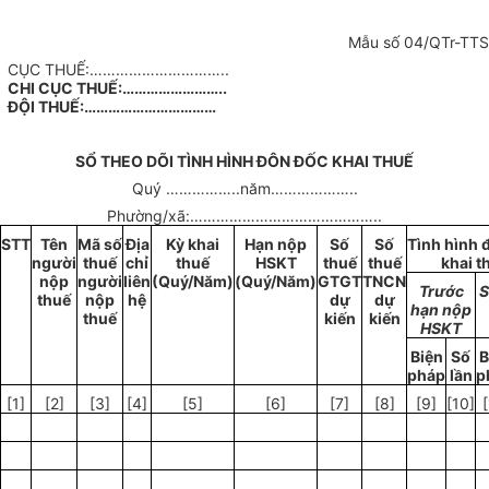
Mẫu số 04/QTr-TTS
CỤC THUẾ:…………………………..
CHI CỤC THUẾ:……………………..
ĐỘI THUẾ:……………………………
SỔ THEO DÕI TÌNH HÌNH ĐÔN ĐỐC KHAI THUẾ
Quý
……………..
năm
………………..
Phường/xã:
……………………………………..
STT
T
ê
n
Mã số
Địa
Kỳ khai
Hạn nộp
Số
Số
Tình hình 
người
thuế
chỉ
thuế
HSKT
thuế
thu
ế
khai t
nộp
người
liên
(Quý/N
ă
m)
(Quý/Năm)
GTGT
TNCN
Trước
S
thuế
nộp
hệ
dự
dự
hạn nộp
thuế
kiến
kiến
HSKT
Biện
Số
B
pháp
lần
p
[1]
[2]
[3]
[4]
[5]
[6]
[7]
[8]
[
9]
[10]
[