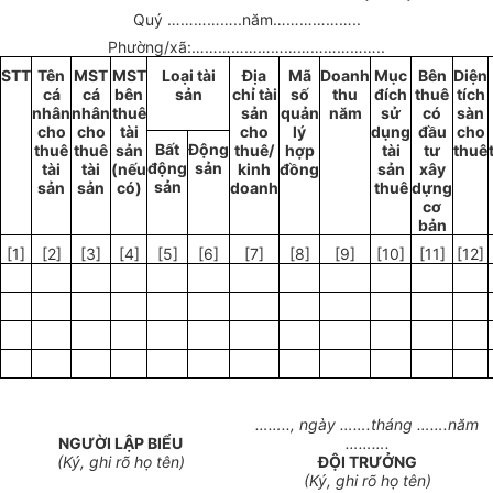
Quý
……………..
năm
………………..
Phường/xã:
……………………………………..
STT
Tên
MST
MST
Loại t
à
i
Địa
Mã
Doanh
Mục
Bên
Diện
cá
cá
bên
sản
chỉ tài
số
thu
đích
thuê
tích
nhân
nhân
thuê
sản
quản
năm
sử
có
sàn
cho
cho
tài
cho
lý
dụng
đầu
cho
Bất
Động
thuê
thuê
sản
thuê/
hợp
tài
tư
thuê
động
sản
tài
tài
(nếu
kinh
đồng
sản
xây
sản
sản
sản
có)
doanh
thuê
dựng
cơ
bản
[1
]
[2]
[3]
[4]
[5]
[6]
[7]
[8]
[9
]
[10]
[11]
[12]
……..,
ngày
…….
tháng
…….
n
ă
m
NG
ƯỜI
LẬP BI
Ể
U
……….
(K
ý
, ghi rõ họ tên)
ĐỘI TRƯỞNG
(K
ý
, ghi rõ họ tên)