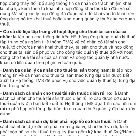
hợp đồng thay đổi, bổ sung thông tin cá nhân có trách nhiệm khai
lại phụ lục kèm theo tờ khai như hợp đồng khai thuế lần đầu và sử
dụng Mã số qu
ả
n lý hợp đồng đã được cấp để khai vào tờ khai trên
ứng dụng hỗ trợ khai thuế hoặc ứng dụng quản lý thuế của cơ quan
thuế.
- Cơ sở dữ liệu tập trung về hoạt đ
ộ
ng cho thuê tài sản của cá
nhân:
là tập hợp các thông tin trên Hệ thống ứng dụng quản lý thuế
tập trung của ngành (Hệ thống TMS) về cá nhân có tài sản cho
thuê, tổ chức/cá nhân khai thuế thay, tài sản cho thuê và hợp đồng
cho thuê tài sản đ
ể
phục vụ cho công tác quản lý thu
ế
đối với hoạt
động cho thuê tài sản của cá nhân và công tác quản lý nhà nước
khác có liên quan trên phạm vi toàn quốc.
- Danh bạ quản lý cá nhân cho thuê tài sản trong năm:
là tập hợp
thông tin về cá nhân cho thuê tài sản theo từng địa bàn được kết
xuất từ Hệ th
ố
ng TMS để phục vụ cho việc quản lý thuế tại từng địa
bàn trong năm.
- Danh sách cá nhân cho thuê tài sản thuộc diện rủi ro:
là Danh
sách cá nhân cho thuê tài sản thuộc diện rủi ro cao được cơ quan
thuế quản lý địa bàn kết xuất từ Hệ thống TMS dựa trên các tiêu chí
rủi ro phù hợp với từng địa bàn do cơ quan thuế quản lý địa bàn xây
dựng.
- Danh sách cá nhân dự kiến phải nộp hồ sơ khai thuế:
là Danh
sách cá nhân dự ki
ế
n có phát sinh nghĩa vụ khai thuế và dự kiến
phải nộp hồ sơ khai thuế trong kỳ (bao gồm kỳ khai thuế Quý/Năm)