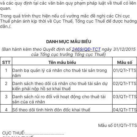
và các quy định tại các văn bản quy phạm pháp luật về thuế có liên
quan.
Trong quá trình thực hiện nếu có vướng m
ắ
c đề nghị các Chi cục
Thuế phản ánh kịp thời về Cục Thuế, Tổng cục Thuế để được hướng
dẫn./.
DANH MỤC MẪU BIỂU
(Ban hành kèm theo Quyết định số
2469/QĐ-TCT
ngày 31/12/20
1
5
của Tổng cục trưởng
Tổng
cục Thuế)
STT
Tên mẫu biểu
M
ẫ
u số
1
Danh bạ quản lý cá nhân cho thuê tài sản trong
01/QTr-TTS
năm
2
Danh sách theo dõi cá nhân cho thuê tài sản dự
02/QTr-TTS
kiến phải nộp hồ sơ khai thuế
3
Danh sách rủi ro đối với hoạt động cho thuê tài
03/QTr-TTS
sản của cá nhân
4
Sổ theo dõi tình hình đôn đốc khai thuế
04/QTr-TTS
Mẫu số 01/QTr-TTS
CỤC THUẾ:…………………………..