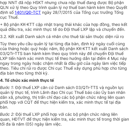
hợp NNT đã nộp
H
SKT nhưng chưa nộp thuế đan
g
được Bộ phận
Q
LN xử lý theo Quy trình qu
ả
n lý nợ thu
ế
ban hành kèm theo Quyết
định số
1401/QĐ-TCT
ngày 28/7/2015 của Tổng cục trưởng Tổng
cục Thuế.
+ Bộ phận KK-KTT cập nhật trạng thái khác của
hợp đồng
, theo kết
qu
ả
điều tra, xác minh thực tế do Đội thuế LXP lập và chuyển đến.
3.2. Kết xuất Danh sách cá nhân cho thuê tài sản thuộc diện rủi ro
Tùy theo yêu cầu quản lý tại từng địa bàn, định k
ỳ
ngày cuối cùng
của tháng hoặc quý hoặc năm, Bộ phận KK-KTT kết xuất Danh sách
03/
Q
Tr-TTS ban hành kèm theo quy trình này để chuyển Đội thuế
LXP tiến hành xác minh thực tế theo hướng dẫn tại điểm 4 Mục này
ngay trong ngày hoặc chậm nhất là đầu giờ của ngày làm việc tiếp
theo. Tiêu chí rủi ro được Chi cục Thuế xây dựng phù hợp cho từng
địa bàn theo từng thời kỳ.
4. Tổ chức xác minh thực tế
Bước 1:
Đội thuế LXP căn cứ Danh sách 03/QTr-TTS và nguồn lực
quản lý thực tế, trình Lãnh đạo Chi cục Thuế báo cáo
Ủ
y ban nhân
dân xã, phường, thị trấn chỉ đạo các bộ phận chức năng liên quan
phối hợp với C
Q
T để thực hiện kiểm tra, xác minh thực tế tại địa
bàn.
Bước 2:
Đội thuế LXP phối hợp với các bộ phận chức năng liên
quan, HĐTVT để thực hiện kiểm tra, xác minh thực tế trong thời gian
tối đa là năm (05) ngày làm việc.