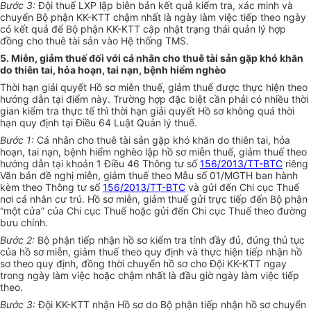
Bước 3:
Đội thuế LXP lập biên bản kết quả kiểm tra, xác minh và
chuyển Bộ phận KK-KTT chậm nhất là ngày làm việc tiếp theo ngày
có kết qu
ả
đ
ể
Bộ phận KK-KTT cập nhật trạng thái quản lý hợp
đồng cho thuê tài sản vào Hệ th
ố
ng TMS.
5. Miễn, giảm thuế đối với cá nhân cho thuê tài sản gặp khó khăn
do thiên tai, hỏa hoạn, tai nạn, bệnh hi
ể
m nghèo
Thời hạn giải quyết Hồ sơ mi
ễ
n thuế, giảm thuế được thực hiện theo
hướng dẫn tại điểm này. Trường hợp đặc biệt cần phải có nhiều thời
gian kiểm tra thực tế thì thời hạn giải quyết Hồ sơ không quá thời
hạn quy định tại
Điều
64 Luật
Quản
lý thuế.
Bước
1
:
Cá nhân cho thuê tài sản gặp khó khăn do thiên tai, hỏa
hoạn, tai nạn, bệnh hiểm nghèo lập hồ sơ mi
ễ
n thuế, g
iả
m thuế theo
hướng dẫn tại khoản 1 Điều 46 Thông tư số
156/2013/TT-BTC
riêng
Văn b
ả
n đề nghị mi
ễ
n, gi
ả
m thuế theo M
ẫ
u số 01/MGTH ban hành
kèm theo Thông tư số
156/2013/TT-BTC
và gửi đến Chi cục Thuế
nơi cá nhân cư trú. Hồ sơ mi
ễ
n, giảm thuế gửi trực tiếp đến Bộ phận
“một cửa” của Chi cục Thuế hoặc gửi đ
ế
n Chi cục Thu
ế
theo đường
bưu chính.
Bước 2:
Bộ phận tiếp nhận
hồ sơ
kiểm tra tính đầy đ
ủ
, đúng thủ tục
của hồ sơ miễn, giảm thuế theo quy định và thực hiện tiếp nhận hồ
sơ theo quy định, đồng thời chuy
ể
n hồ sơ cho Đội KK-KTT ngay
trong ngày làm việc hoặc chậm nhất là đầu giờ ngày làm việc tiếp
theo.
Bước 3:
Đội KK-KTT nhận Hồ sơ do Bộ phận tiếp nhận hồ sơ chuyển