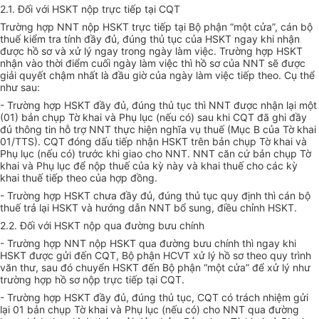
2.1. Đối với HSKT nộp trực tiếp tại C
Q
T
Trường hợp NNT nộp HSKT trực tiếp tại Bộ phận “một cửa”, cán bộ
thuế kiểm tra tính đầ
y
đ
ủ
, đúng thủ tục của HSKT ngay khi nhận
được hồ sơ và xử lý ngay trong ngày làm việc. Trường hợp HSKT
nhận vào thời điểm cuối ngày làm việc thì hồ sơ của NNT sẽ được
giải quyết chậm nhất là đầu giờ của ngày làm việc tiếp theo. Cụ thể
như sau:
- Trường hợp HSKT đầy đủ, đúng thủ tục thì NNT được nhận lại một
(01) bản chụp Tờ khai và Phụ lục (nếu có) sau khi CQT đã ghi đầy
đủ thông tin hỗ trợ NNT thực hiện nghĩa vụ thuế (Mục B của Tờ khai
01/TTS). CQT đóng dấu tiếp nhận HSKT trên bản chụp Tờ khai và
Phụ lục (nếu có) trước khi giao cho NNT. NNT căn cứ bản chụp Tờ
khai và Phụ lục để nộp thuế của kỳ này và khai thuế cho các kỳ
khai thuế tiếp theo của hợp đồng.
- Trường hợp HSKT chưa đầy đủ, đúng thủ tục quy định thì cán bộ
thuế trả lại HSKT và hướng dẫn NNT bổ sung, điều chỉnh HSKT.
2.2. Đối với HSKT nộp qua đường bưu chính
- Trường hợp NNT nộp HSKT qua đường bưu chính thì ngay khi
HSKT được gửi đến CQT, Bộ phận HCVT xử lý hồ sơ theo quy trình
văn thư, sau đó chuyển HSKT đến Bộ phận “một cửa” để xử lý như
trường hợp hồ sơ nộp trực tiếp tại CQT.
- Trường hợp HSKT đầy đủ, đúng thủ tục, CQT có trách nhiệm gửi
lại 01 bản chụp Tờ khai và Phụ lục (nếu có) cho NNT qua đường