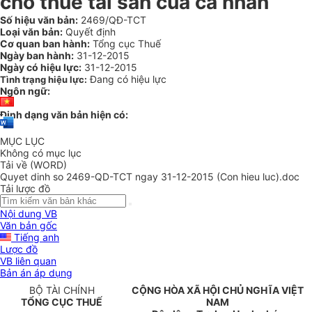
cho thuê tài sản của cá nhân
Số hiệu văn bản:
2469/QĐ-TCT
Loại văn bản:
Quyết định
Cơ quan ban hành:
Tổng cục Thuế
Ngày ban hành:
31-12-2015
Ngày có hiệu lực:
31-12-2015
Đang có hiệu lực
Tình trạng hiệu lực:
Ngôn ngữ:
Định dạng văn bản hiện có:
MỤC LỤC
Không có mục lục
Tải về (WORD)
Quyet dinh so 2469-QD-TCT ngay 31-12-2015 (Con hieu luc).doc
Tải lược đồ
Nội dung VB
Văn bản gốc
Tiếng anh
Lược đồ
VB liên quan
Bản án áp dụng
BỘ TÀI CHÍNH
CỘNG HÒA XÃ HỘI CHỦ NGHĨA VIỆT
TỔNG CỤC THUẾ
NAM