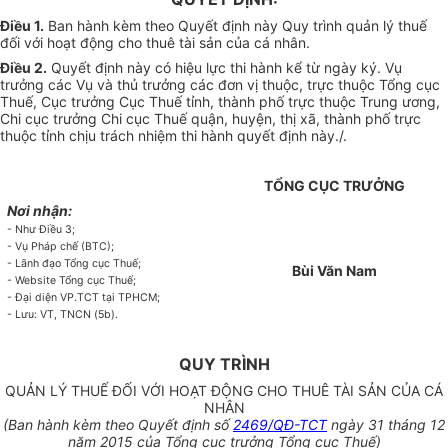
Điều 1.
Ban hành kèm theo Quyết định này Quy trình quản lý thuế
đối với hoạt động cho thuê tài sản của cá nhân.
Điều 2.
Quyết định này có hiệu lực thi hành kể từ ngày ký. Vụ
trưởng các Vụ và thủ trưởng các đơn vị thuộc, trực thuộc Tổng cục
Thuế, Cục trưởng Cục Thuế tỉnh, thành phố trực thuộc Trung ương,
Chi cục trưởng Chi cục Thuế quận, huyện, thị xã, thành phố trực
thuộc tỉnh chịu trách nhiệm thi hành quyết định này./.
TỔNG CỤC TRƯỞNG
Nơi nhận:
- Như Điều 3;
- Vụ Pháp ch
ế
(BTC);
- Lãnh đạo Tổng cục Thuế;
Bùi Văn Nam
-
W
ebsite Tổng cục Thuế;
- Đại diện VP.TCT tại TPHCM;
- Lưu: VT, TNCN (5b).
QUY TRÌNH
QUẢN LÝ THUẾ ĐỐI VỚI HOẠT ĐỘNG CHO THUÊ TÀI SẢN CỦA CÁ
NHÂN
(Ban hành kèm theo Quyết định số
2469/QĐ-TCT
ngày 3
1
tháng 12
năm 2015 của Tổng cục trưởng T
ổ
ng cục Thu
ế
)