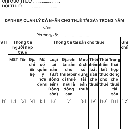
CHI CỤC THUẾ:……………………..
ĐỘI THUẾ:……………………………
DANH BẠ QUẢN LÝ CÁ NHÂN CHO THUÊ TÀI SẢN TRONG NĂM
Năm
…………………………
Phường/xã:
…………………………
STT
Thông tin
Thông tin tài sản cho
thuê
G
hi
người nộp
chú
thu
ế
MST
Tên
Địa
Mã
Loại
Đ
ịa chỉ
Mục
Thời
Thời
Trạng
ch
ỉ
số
tài
tài sản
đích
điểm
điểm
thái
liên
quản
sản
cho
sử
bắt
kết
hợp
hệ
lý
(Bất
thuê/bên
dụng
đầu
thúc
đồng
h
ợ
p
động
di thuê
tài
cho
cho
cho
đồng
sản/
nếu là
sản
thuê
thuê
thuê
Động
động
thuê
tài
sản)
sản
sản
[1]
[2]
[3]
[4]
[5]
[6]
[7]
[8]
[9]
[10]
[11]
[12]