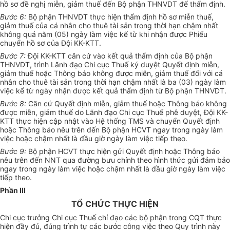
hồ sơ đề nghị miễn, giảm thuế đến Bộ phận THNVDT để thẩm định.
Bước 6:
Bộ phận THNVDT thực hiện thẩm định hồ sơ miễn thuế,
giảm thuế của cá nhân cho thuê tài sản trong thời hạn chậm nhất
không quá năm (05) ngày làm việc kể từ khi nhận được Phiếu
chuyển hồ sơ của Đội KK-KTT.
Bước 7:
Đội KK-KTT căn cứ vào kết quả thẩm định của Bộ phận
THNVDT, trình Lãnh đạo Chi cục Thuế ký duyệt Quyết định miễn,
giảm thuế hoặc Thông báo không được miễn, giảm thuế đối với cá
nhân cho thuê tài sản trong thời hạn chậm nhất là ba (03) ngày làm
việc kể từ ngày nhận được kết quả thẩm định từ Bộ phận THNVDT.
Bước 8:
Căn cứ Quyết định miễn, giảm thuế hoặc Thông báo không
được miễn, giảm thuế do Lãnh đạo Chi cục Thuế phê duyệt, Đội KK-
KTT thực hiện cập nhật vào Hệ thống TMS và chuyển Quyết định
hoặc Thông báo nêu trên đến Bộ phận HCVT ngay trong ngày làm
việc hoặc chậm nhất là đầu giờ ngày làm việc tiếp theo.
Bước 9:
Bộ phận HCVT thực hiện gửi Quyết định hoặc Thông báo
nêu trên đến NNT qua đường bưu chính theo hình thức gửi đảm bảo
ngay trong ngày làm việc hoặc chậm nhất là đầu giờ ngày làm việc
tiếp theo.
Phần III
TỔ CHỨC THỰC HIỆN
Chi cục tr
ưở
ng Chi cục Thuế chỉ đạo các bộ phận trong CQT thực
hiện đầy đủ, đúng trình tự các bước công việc theo Quy trình này