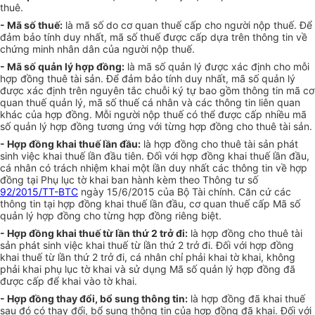
thuê.
- Mã số thuế:
là mã số do cơ quan thuế cấp cho người nộp thuế. Để
đảm bảo tính duy nhất, mã số thuế được cấp dựa
trên
thông tin về
chứng minh nhân dân của người nộp thuế.
- M
ã
số quản lý hợp đồng:
là mã số quản lý được xác định cho mỗi
hợp đồng thuê tài sản. Để
đảm bảo
tính duy nhất, mã số quản lý
được xác định trên nguyên tắc chu
ỗ
i ký tự bao gồm thông tin mã cơ
quan thuế quản lý, m
ã
số thuế cá nhân và các thông tin liên quan
khác của hợp đ
ồ
ng. M
ỗ
i người nộp thu
ế
có thể được cấp nhiều m
ã
số quản lý hợp đồng tương ứng với từng hợp đồng cho thuê tài sản.
- Hợp đồng khai thuế lần đầu:
là hợp đồng cho thuê tài sản phát
sinh việc khai thuế lần
đ
ầu tiên. Đối với hợp đồng khai thuế lần đầu,
cá nhân có trách nhiệm khai một lần duy nhất các thông tin về hợp
đồng tại Phụ lục tờ khai ban hành kèm theo Thông tư số
92/2015/TT-BTC
ngày 15/6/2015 của Bộ Tài chính. Căn cứ các
thông tin tại hợp đồng khai thuế lần đầu, cơ quan thuế cấp Mã số
qu
ả
n lý hợp đồng cho từng hợp đồng riêng biệt.
- Hợp đồng khai thuế từ lần thứ 2 trở đi:
là hợp đồng cho thuê tài
sản phát sinh việc khai thuế từ lần thứ 2 trở đi. Đối với hợp đồng
khai thuế từ lần thứ 2 trở đi, cá nhân chỉ phải khai t
ờ
khai, không
phải khai phụ lục tờ khai và sử dụng M
ã
số quản lý hợp đồng đã
được cấp để khai vào tờ khai.
- Hợp đồng thay đổi, bổ sung thông tin:
là hợp đồng
đ
ã khai thuế
sau đó có thay đổi, bổ sung
thông
tin của hợp đồng đã khai. Đối với