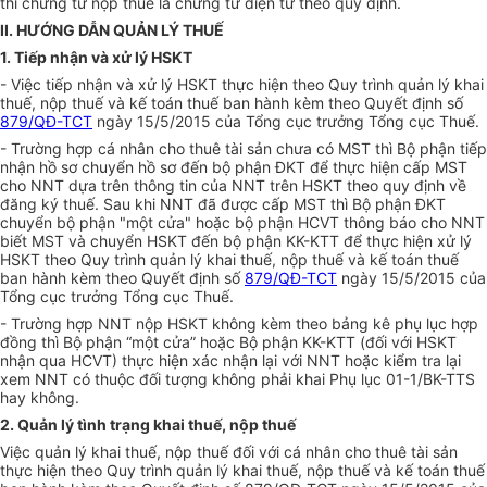
thì chứng từ nộp thuế là chứng từ điện tử theo quy định.
II. HƯỚNG DẪN QUẢN LÝ THUẾ
1. Tiếp nhận và xử lý HSKT
- Việc tiếp nhận và xử lý HSKT thực hiện theo Quy trình quản lý khai
thuế, nộp thuế và kế toán thuế ban hành kèm theo Quyết định số
879/QĐ-TCT
ngày 15/5/2015 của Tổng cục trư
ở
ng Tổng cục Thuế.
- Trường hợp cá nhân cho thuê tài sản chưa có MST thì Bộ phận tiếp
nhận hồ sơ chuyển hồ sơ đến bộ phận ĐKT để thực hiện cấp MST
cho NNT dựa trên thông tin của NNT trên HSKT theo quy định về
đăng ký thuế. Sau khi NNT đã được cấp MST thì Bộ phận ĐKT
chuyển bộ phận "một cửa" hoặc bộ phận HCVT thông báo cho NNT
biết MST và chuyển HSKT đến bộ phận KK-KTT để thực hiện xử lý
HSKT theo Quy trình quản lý khai thuế, nộp thuế và kế toán thuế
ban hành kèm theo
Q
uyết định số
879/QĐ-TCT
ngày 15/5/2015 của
Tổng cục trưởng Tổng cục Thuế.
- Trường hợp NNT nộp HSKT không kèm theo b
ả
ng kê phụ lục hợp
đồng thì Bộ phận “một cửa” hoặc Bộ phận KK-KTT (đối với HSKT
nhận qua HCVT) thực hiện xác nhận lại với NNT hoặc kiểm tra lại
xem NNT có thuộc đối tượng không phải khai Phụ lục 01-1/BK-TTS
hay không.
2. Qu
ả
n lý tình trạng khai thuế, nộp thuế
Việc quản lý khai thuế, nộp thuế đối với cá nhân cho thuê tài sản
thực hiện theo Quy trình quản lý khai thuế, nộp thuế và kế toán thuế