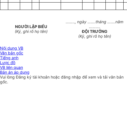
……..,
ngày
…….
tháng
…….
n
ă
m
NG
ƯỜI
LẬP BI
Ể
U
……….
(K
ý
, ghi rõ họ tên)
ĐỘI TRƯỞNG
(K
ý
, ghi rõ họ tên)
Nội dung VB
Văn bản gốc
Tiếng anh
Lược đồ
VB liên quan
Bản án áp dụng
Vui lòng
Đăng ký
tài khoản hoặc
đăng nhập
để xem và tải văn bản
gốc.