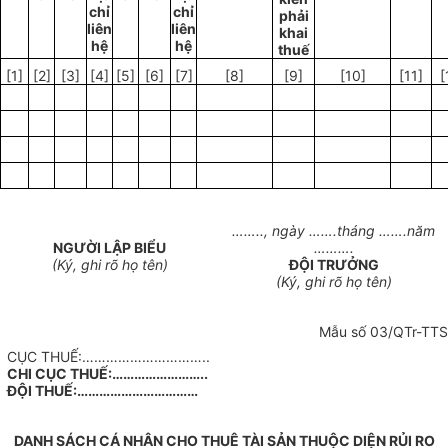
chỉ
ch
ỉ
phải
liên
liên
khai
hệ
hệ
thuế
[1]
[2]
[3]
[4]
[5]
[6]
[7]
[8]
[9]
[10]
[11]
[
……..,
ngày
…….
tháng
…….
n
ă
m
NG
ƯỜI
LẬP BI
Ể
U
……….
(K
ý
, ghi rõ họ tên)
ĐỘI TRƯỞNG
(K
ý
, ghi rõ họ tên)
Mẫu số 03/QTr-TTS
CỤC THUẾ:…………………………..
CHI CỤC THUẾ:……………………..
ĐỘI THUẾ:……………………………
DANH SÁCH CÁ NHÂN CHO THUÊ TÀI SẢN THUỘC DIỆN RỦI RO