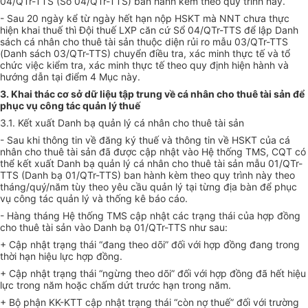
04/QTr-TTS (S
ổ
04/QTr-TTS) ban hành kèm theo quy trình này.
- Sau 20 ngày kể từ ngày hết hạn nộp HSKT mà NNT chưa thực
hiện khai thuế thì Đội thuế LXP căn cứ Sổ 04/QTr-TTS để lập Danh
sách cá nhân cho thuê tài sản thuộc diện rủi ro mẫu 03/QTr-TTS
(Danh sách 03/QTr-TTS) chuyển điều tra, xác minh thực tế và tổ
chức việc
kiểm
tra, xác minh thực tế theo quy định hiện hành và
hướng dẫn tại điểm 4 Mục này.
3. Khai thác cơ sở d
ữ
liệu tập trung về cá nhân cho thuê tài sản
đ
ể
phục vụ công tác quản lý thuế
3.1. K
ế
t xuất Danh bạ quản lý cá nhân cho thuê tài sản
- Sau khi thông tin về đăng ký thuế và thông tin về HSKT của cá
nhân cho thuê tài sản đã được cập nhật vào Hệ thống TMS, CQT có
thể kết xuất Danh bạ quản lý cá nhân cho thuê tài sản m
ẫ
u 01/QTr-
TTS (Danh bạ 01/QTr-TTS) ban hành kèm theo quy trình này theo
tháng/quý/năm tùy theo yêu cầu quản lý tại từng
đ
ịa bàn để phục
vụ công tác quản lý và thống kê báo cáo.
- Hàng tháng Hệ thống TMS cập nhật các trạng thái của hợp đồng
cho thuê tài sản vào Danh bạ 01/QTr-TTS như sau:
+ Cập nhật trạng thái “đan
g
theo dõi” đối với hợp đồng đang trong
thời hạn hiệu lực hợp đồng.
+ Cập nhật trạng thái “ngừng theo dõi” đối với hợp đồng đã hết hiệu
lực trong năm hoặc chấm dứt trước hạn trong năm.
+ Bộ phận KK-KTT cập nhật trạng thái “còn nợ thuế” đối với trường