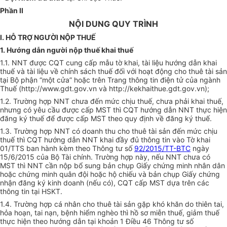
Phần II
NỘI DUNG QUY TRÌNH
I. HỖ TRỢ NGƯỜI NỘP THUẾ
1.
Hướng
dẫn
người
nộp thuế khai thuế
1.1. NNT được CQT cung cấp mẫu tờ khai, tài liệu hướng dẫn khai
thuế và tài liệu về chính sách thuế đối với hoạt động cho thuê tài sản
tại Bộ phận “một cửa” hoặc trên Trang thông tin điện tử của ngành
Thuế (
http
://www.gdt
.
go
v.
vn và http://kekhaithue.
gdt
.
gov
.vn);
1.2. Trường hợp NNT chưa đến mức chịu thuế, chưa phải khai thuế,
nhưng có yêu cầu được cấp MST thì CQT hướng dẫn NNT thực hiện
đăng ký thuế để được cấp MST theo quy định về đăng ký thu
ế
.
1.3. Trường hợp NNT có doanh thu cho thuê tài sản đến mức chịu
thuế thì CQT hướng dẫn NNT khai đầy đủ thông tin vào Tờ khai
01/TTS ban hành kèm theo Thông tư số
92/2015/TT-BTC
ngày
15/6/2015 của Bộ Tài chính. Trường hợp này, nếu NNT chưa có
MST thì NNT cần nộp bổ sung bản chụp Giấy chứng minh nhân dân
hoặc chứng minh quân đội hoặc hộ chiếu và bản chụp Giấy chứng
nhận đăng ký kinh doanh (nếu có), CQT cấp MST dựa trên các
thông tin tại HSKT.
1.4. Trường hợp cá nhân cho thuê tài sản gặp khó khăn do thiên tai,
hỏa hoạn, tai nạn, bệnh hiểm nghèo thì hồ sơ miễn thuế, giảm thuế
thực hiện theo hướng dẫn tại khoản 1 Điều 46 Thông tư số