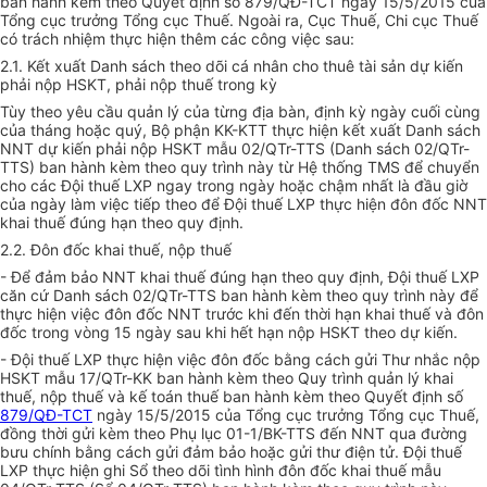
ban hành kèm theo Quyết định số 879/
Q
Đ-TCT ngày 15/5/2015 của
Tổng cục trưởng Tổng cục Thuế. Ngoài ra, Cục Thuế, Chi cục Thuế
có trách nhiệm thực hiện thêm các công việc sau:
2.1. Kết xuất Danh sách theo d
õ
i cá nhân cho thuê tài sản dự kiến
phải nộp HSKT, phải nộp thuế trong kỳ
Tùy theo yêu cầu quản lý của từng địa bàn, định kỳ ngày cuối cùng
của tháng hoặc quý, Bộ phận KK-KTT thực hiện kết xuất Danh sách
NNT dự kiến phải nộp HSKT mẫu 02/QTr-TTS (Danh sách 02/QTr-
TTS) ban hành kèm theo quy trình này từ Hệ thống TMS để chuyển
cho các Đội thuế LXP ngay trong ngày hoặc chậm nhất là đ
ầ
u giờ
của ngày làm việc tiếp theo để Đội thuế LXP thực hiện đôn đốc NNT
khai thuế đúng hạn theo quy định.
2.2. Đôn đốc khai thuế, nộp thuế
- Đ
ể
đảm bảo NNT khai thuế đúng hạn theo quy định, Đội thuế LXP
căn cứ Danh sách 02/QTr-TTS ban hành kèm theo quy trình này để
thực hiện việc đôn đốc NNT trước khi đến thời hạn khai thuế và đôn
đốc trong vòng 15 ngày sau khi hết hạn nộp HSKT theo dự kiến.
- Đội thuế LXP thực hiện việc đôn đốc bằn
g
cách gửi Thư nhắc nộp
HSKT mẫu 17/QTr-KK ban hành kèm theo Quy trình quản lý khai
thuế, nộp thuế và kế toán thuế ban hành kèm theo Quyết định số
879/QĐ-TCT
ngày 15/5/2015 của Tổng cục trưởng Tổng cục Thuế,
đồng thời gửi kèm theo Phụ lục 01-1/BK-TTS đến NNT qua đường
bưu chính b
ằ
ng cách
gửi
đảm bảo hoặc gửi thư điện tử. Đội thuế
LXP thực hiện ghi
S
ổ theo dõi tình hình đôn đốc khai thuế mẫu