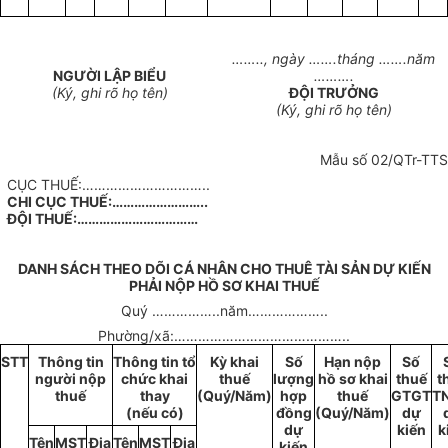
……..,
ngày
…….
tháng
…….
n
ă
m
NG
ƯỜI
LẬP BI
Ể
U
……….
(K
ý
, ghi rõ họ tên)
ĐỘI TRƯỞNG
(K
ý
, ghi rõ họ tên)
Mẫu số 02/QTr-TTS
CỤC THUẾ:…………………………..
CHI CỤC THUẾ:……………………..
ĐỘI THUẾ:……………………………
DANH SÁCH THEO DÕI CÁ NHÂN CHO THUÊ TÀI SẢN DỰ KIẾN
PHẢI NỘP HỒ SƠ KHAI THUẾ
Quý
……………..
năm
………………..
Phường/xã:
……………………………………..
STT
Thông tin
Thông tin tổ
Kỳ khai
Số
Hạn nộp
Số
người
nộp
chức khai
thuế
lượng
hồ sơ khai
thuế
t
t
h
uế
thay
(Quý/Năm)
hợp
thuế
GTGT
T
(nếu có)
đồng
(Quý/Năm)
dự
dự
kiến
k
Tên
MST
Địa
Tên
MST
Địa
kiến