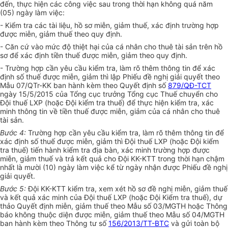
đến, thực hiện các công việc sau trong thời hạn không quá năm
(05) ngày làm việc:
- Kiểm tra các tài liệu, hồ sơ miễn, giảm thuế, xác định trường hợp
được miễn, giảm thuế theo quy định.
- Căn cứ vào mức độ thiệt hại của cá nhân cho thuê tài sản trên hồ
sơ để xác định tiền thuế được miễn, giảm theo quy định.
- Trường hợp cần yêu cầu kiểm tra, làm rõ thêm thông tin để xác
định số thuế được miễn, giảm thì lập Phiếu đề nghị giải quyết theo
Mẫu 07/QTr-KK ban hành kèm theo Quyết định số
879/QĐ-TCT
ngày 15/5/2015 của Tổng cục trưởng Tổng cục Thuế chuyển cho
Đội thuế LXP (hoặc Đội kiểm tra thuế) để thực hiện kiểm tra, xác
minh thông tin về tiền thuế được miễn, giảm của cá nhân cho thuê
tài sản.
Bước 4:
Trường hợp cần yêu cầu kiểm tra, làm rõ thêm thông tin để
xác định số thuế được miễn, giảm thì Đội thuế LXP (hoặc Đội kiểm
tra thuế) tiến hành kiểm tra địa bàn, xác minh trường hợp được
miễn, giảm thuế và trả kết quả cho Đội KK-KTT trong thời hạn chậm
nhất là mười (10) ngày làm việc kể từ ngày nhận được Phiếu đề nghị
giải quyết.
Bước 5:
Đội KK-KTT kiểm tra, xem xét hồ sơ đề nghị miễn, giảm thuế
và kết quả xác minh của Đội thuế LXP (hoặc Độ
i
Kiểm tra thuế), dự
thảo Quyết định miễn, giảm thuế theo M
ẫ
u số 03/MGTH hoặc Thông
báo không thuộc diện được miễn, giảm thuế theo Mẫu số 04/MGTH
ban hành kèm theo Thông tư số
156/2013/TT-BTC
và gửi toàn bộ