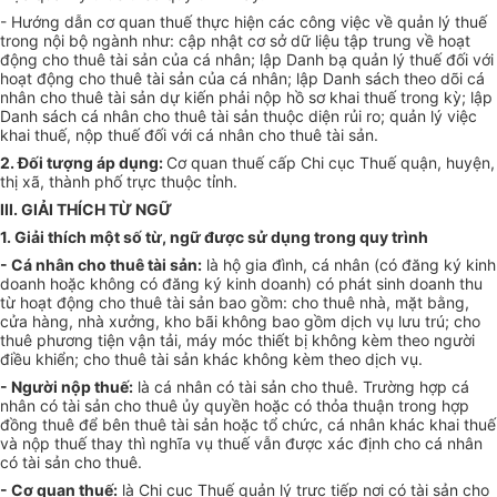
- Hướng dẫn cơ quan thuế thực hiện các công việc về quản lý thuế
trong nội bộ ngành như: cập nhật cơ sở dữ liệu tập trung về hoạt
động cho thuê tài sản của cá nhân; lập Danh bạ quản lý thuế đối với
hoạt
đ
ộng cho thuê tài sản của cá nhân; lập Danh sách theo dõi cá
nhân cho thuê tài sản dự kiến phải nộp hồ sơ khai thuế trong kỳ; lập
Danh sách cá nhân cho thuê tài sản thuộc diện rủi ro; quản lý việc
khai thuế, nộp thuế đối với cá nhân cho thuê tài sản.
2. Đối tượng áp dụng:
Cơ quan thuế cấp Chi cục Thuế quận, huyện,
thị x
ã
, thành phố trực thuộc tỉnh.
III. GIẢI THÍCH TỪ NGỮ
1. Giải thích một số từ, ngữ được sử dụng trong quy trình
- Cá nhân cho thuê tài sản:
là hộ gia đình, cá nhân (có đăng ký kinh
doanh hoặc không có đăng ký kinh doanh) có phát sinh doanh thu
từ hoạt động cho thuê tài sản bao gồm: cho thuê nhà, mặt b
ằ
ng,
cửa hàng, nhà
xưởng
, kho bãi không bao gồm dịch vụ lưu trú; cho
thuê phương tiện vận tải, máy móc thiết bị không kèm theo người
điều khiển; cho thuê tài sản khác không kèm theo dịch vụ.
- Người nộp thuế:
là cá nhân có tài sản cho thuê. Trường hợp cá
nhân có tài sản cho thuê ủy quyền hoặc có thỏa thuận trong hợp
đồng thuê để bên thuê tài sản hoặc tổ chức, cá nhân khác khai thuế
và nộp thuế thay thì nghĩa vụ thuế vẫn được xác định cho cá nhân
có tài sản cho thuê.
- Cơ quan thuế:
là Chi cục Thuế quản lý trực tiếp nơi có tài sản cho