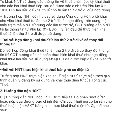
Tờ khai. NNT sử dụng các thông tin về thuế phải nộp, kỳ khai thuế
cho các lần khai thuế tiếp sau đã được xác định trên Phụ lục 01-
1/BK-TTS lần đầu để khai thuế cho từ lần thứ 2 trở đi của hợp đồng.
+ Trường hợp NNT có nhu cầu sử dụng Ứng dụng Hỗ trợ kê khai
cho việc khai thuế từ lần thứ 2 trở đi của hợp đồng trên cùng một
máy trạm mà NNT sử dụng các lần trước đó, CQT hướng dẫn NNT
tải lại thông tin từ Phụ lục 01-1/BK-TTS lần đầu để thực hiện khai
thuế từ lần thứ 2 trở đi được dễ dàng.
- Đối với hợp đồng khai thuế từ lần thứ 2 trở đi và có thay đổi
thông tin
Đối với hợp đồng khai thuế từ lần thứ 2 trở đi và có thay đổi thông
tin thì CQT hướng dẫn cá nhân thực hiện khai thuế như hợp đồng
khai thuế lần đầu và sử dụng MSQLHĐ đã được cấp để khai vào tờ
khai.
- Đối với NNT thực hiện khai thuế bằng hồ sơ điện tử
Trường hợp NNT thực hiện khai thuế điện tử thì thực hiện theo quy
trình quản lý đăng ký sử dụng và khai thuế điện tử của Tổng cục
Thu
ế
.
2.
Hướng
dẫn nộp HSKT
C
Q
T hướng dẫn NNT nộp HSKT trực tiếp tại Bộ phận “một cửa”
hoặc nộp qua đường bưu chính đến Chi cục Thuế nơi có tài sản cho
thuê hoặc nộp HSKT b
ằ
ng hình thức khai thuế điện tử. Cụ thể như
sau: