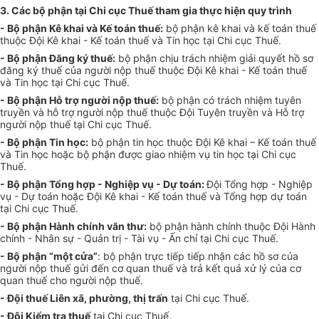
3. Các bộ phận tại Chi cục Thuế tham gia thực hiện quy trình
- Bộ phận Kê khai và Kế toán thuế:
bộ phận kê khai và kế toán thuế
thuộc Đội Kê khai - Kế toán thuế và Tin học tại Chi cục Thuế.
- Bộ phận Đăng ký thuế:
bộ phận chịu trách nhiệm giải quyết hồ sơ
đăng ký thuế của người nộp thuế thuộc Đội Kê khai - Kế toán thuế
và Tin học tại Chi cục Thuế.
- Bộ phận Hỗ tr
ợ
người nộp thuế:
bộ phận có trách nhiệm tuyên
truyền và hỗ trợ người nộp thuế thuộc Đội Tuyên truyền và Hỗ trợ
người nộp thuế tại Chi cục Thuế.
- Bộ phận Tin học:
bộ phận tin học thuộc Đội Kê khai – K
ế
toán thuế
và Tin học hoặc bộ phận được giao nhiệm vụ tin học tại Chi cục
Thuế.
- Bộ phận Tổng hợp - Nghiệp vụ - Dự toán:
Đội Tổng hợp - Nghiệp
vụ - Dự toán hoặc Đội Kê khai - Kế toán thuế và Tổng hợp dự toán
tại Chi cục Thuế.
- Bộ phận Hành chính văn thư:
bộ phận hành chính thuộc Đội Hành
chính - Nhân sự - Quản trị - Tài vụ -
Ấ
n chỉ tại Chi cục Thu
ế
.
- Bộ phận “một cửa”
: bộ phận trực tiếp tiếp nhận các hồ sơ của
người nộp thuế gửi đến cơ quan thuế và trả kết quả xử lý của cơ
quan thuế cho người nộp thuế.
- Đội thuế Liên xã, phường, thị trấn
tại Chi cục Thuế.
- Đội Kiểm tra thuế
tại Chi cục Thuế.