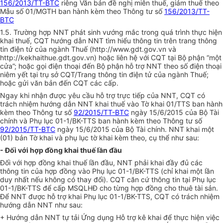
156/2013/TT-BTC
riêng Văn bản đề nghị miễn thuế, giảm thuế theo
M
ẫ
u số 01/MGTH ban hành kèm theo Thông tư s
ố
156/2013/TT-
BTC
1.5. Trường hợp NNT phát sinh vướng mắc trong quá trình thực hiện
khai thuế, CQT hướng dẫn NNT tìm hiểu thông tin trên trang thông
tin điện tử của ngành Thuế (http://www.gd
t.
gov.vn và
http://kekhaithue.gdt.gov.v
n)
hoặc liên hệ với CQT tại Bộ phận “một
cửa”; hoặc gọi điện thoại đến Bộ phận hỗ trợ NNT theo s
ố
điện thoại
niêm yết tại trụ sở CQT/Trang thông tin điện tử của ngành Thuế;
hoặc gửi văn bản đến CQT các cấp.
Ngay khi nhận được yêu cầu hỗ trợ trực tiếp của NNT, CQT có
trách nhiệm hướng dẫn NNT khai thuế vào Tờ khai 01/TTS ban hành
kèm theo Thông tư số
92/2015/TT-BTC
ngày 15/6/2015 của Bộ Tài
chính và Phụ lục
01
-1/BK-TTS ban hành kèm theo Thông tư số
92/2015/TT-BTC
ngày 15/6/2015 của Bộ Tài chính. NNT khai một
(01) bản Tờ khai và phụ lục tờ khai kèm theo, cụ thể như sau:
- Đối với hợp đồng khai thuế lần đầu
Đối với hợp đồng khai thuế lần đầu, NNT phải khai đầy đ
ủ
các
thông tin của hợp đồng vào Phụ lục 01-1/BK-TTS (chỉ khai một lần
duy nhất nếu không có thay đổi). CQT căn cứ thông tin tại Phụ lục
01-1/BK-TTS để cấp MSQLHĐ cho từng hợp đồng cho thuê tài sản.
Để NNT được hỗ trợ khai Phụ lục 01-1/BK-TTS, CQT có trách nhiệm
hướng dẫn NNT như sau:
+ Hướng dẫn NNT tự tải
Ứ
ng dụng Hỗ trợ kê khai để thực hiện việc