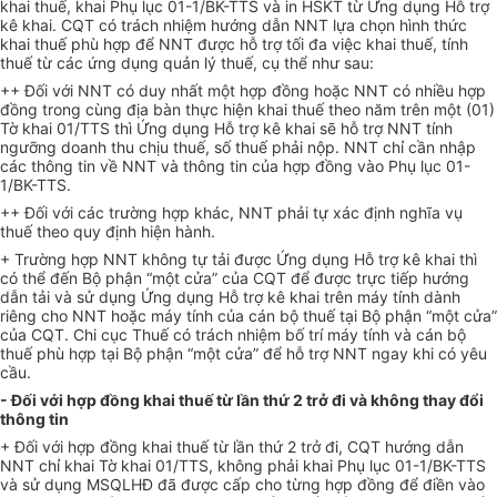
khai thuế, khai Phụ lục 01-1/BK-TTS và in HSKT từ
Ứ
ng dụng Hỗ trợ
kê khai. CQT có trách nhiệm hướng dẫn NNT lựa chọn hình thức
khai thuế phù hợp để NNT được hỗ trợ tối đa việc khai thuế, tính
thuế từ các ứng dụng quản lý thuế, cụ thể như sau:
++ Đối với NNT có duy nhất một hợp đồng hoặc NNT có nhiều hợp
đồng trong cùng địa bàn thực hiện khai thuế theo năm trên một (01)
Tờ khai 01/TTS thì
Ứ
ng dụng Hỗ trợ kê khai sẽ hỗ trợ NNT tính
ngưỡng doanh thu chịu thuế, số thuế phải nộp. NNT chỉ cần nhập
các thông tin về NNT và thông tin của hợp đồng vào Phụ lục 01-
1/BK-TTS.
++ Đối với các trường hợp khác, NNT phải tự xác định nghĩa vụ
thuế theo quy định hiện hành.
+ Trường hợp NNT không tự tải được
Ứ
ng dụng Hỗ trợ kê khai thì
có thể đến Bộ phận “một cửa” của CQT để được trực tiếp hướng
dẫn t
ả
i và sử dụng Ứng dụng Hỗ trợ kê khai trên máy tính dành
riêng cho NNT hoặc máy tính của cán bộ thuế tại Bộ phận “một cửa”
của CQT. Chi cục Thuế có trách nhiệm bố trí máy tính và cán bộ
thuế phù hợp tại Bộ phận “một cửa” để hỗ trợ NNT ngay khi có yêu
cầu.
- Đối với hợp đồng khai thuế từ lần thứ 2 trở đi và không thay đổi
thông tin
+ Đối với hợp đồng khai thuế từ lần thứ 2 trở đi, CQT hướng dẫn
NNT chỉ khai Tờ khai 01/TTS, không phải khai Phụ lục 01-1/BK-TTS
và sử dụng MSQLHĐ đã được cấp cho từng hợp đồng để điền vào