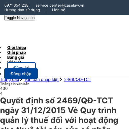
0971.654.238
service.center@caselaw.vn
Hướng dẫn sử dụng
|
Liên hệ
Toggle Navigation
Giới thiệu
Giải pháp
Bảng giá
Bài viết
Đăng ký
Đăng nhập
Trang chủ
Văn bản pháp luật
2469/QĐ-TCT
Thông tin văn bản
430
4
Quyết định số 2469/QĐ-TCT
ngày 31/12/2015 Về Quy trình
quản lý thuế đối với hoạt động