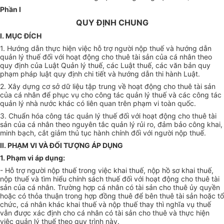
Phần I
QUY ĐỊNH CHUNG
I. MỤC ĐÍCH
1. Hướng dẫn thực hiện việc hỗ trợ người nộp thuế và hướng dẫn
quản lý thuế đối với hoạt động cho thuê tài sản của cá nhân theo
quy định của Luật Quản lý thuế, các Luật thuế, các văn bản quy
phạm pháp luật quy định chi tiết và hướng dẫn thi hành Luật.
2. Xây dựng cơ sở dữ liệu tập trung về hoạt động cho thuê tài sản
của cá nhân để phục vụ cho công tác qu
ả
n lý thu
ế
và các công tác
quản lý nhà nước khác có liên quan trên phạm vi toàn quốc.
3. Chuẩn hóa công tác quản lý thuế đối với hoạt động cho thuê tài
sản của cá nhân theo nguyên tắc quản lý rủi ro, đảm bảo công khai,
minh bạch, cắt giảm thủ tục hành chính đối với người nộp thuế.
II. PHẠM VI VÀ ĐỐI TƯỢNG ÁP DỤNG
1. Phạm vi áp dụng:
- H
ỗ
trợ người nộp thuế trong việc khai thuế, nộp hồ sơ khai thuế,
nộp thuế và tìm hi
ể
u chính sách thuế đối với hoạt động cho thuê tài
sản của cá
nhân
. Trường hợp cá nhân có tài sản cho thuê ủy quyền
hoặc có thỏa thuận trong hợp đồng thuê để bên thuê tài sản hoặc tổ
chức, cá nhân khác khai thuế và nộp thuế thay thì nghĩa vụ thuế
vẫn
đ
ược xác định cho cá nhân có tài sản cho thuê và thực hiện
việc quản lý thuế theo quy trình này.