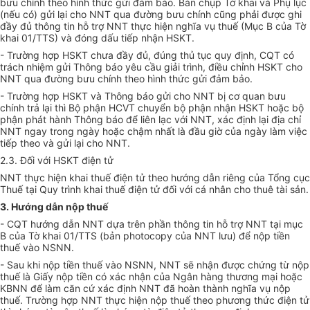
bưu chính theo hình thức gửi đảm bảo. Bản chụp Tờ khai và Phụ lục
(nếu có) gửi lại cho NNT qua đường bưu chính cũng phải được ghi
đầy đủ thông tin hỗ trợ NNT thực hiện nghĩa vụ thuế (Mục B của Tờ
khai 01/TTS) và đóng dấu tiếp nhận HSKT.
- Trường hợp HSKT chưa đầy đủ, đúng thủ tục quy định, CQT có
trách nhiệm gửi Thông báo yêu cầu giải trình, điều chỉnh HSKT cho
NNT qua đường bưu chính theo hình thức gửi đảm bảo.
- Trường hợp HSKT và Thông báo gửi cho NNT bị cơ quan bưu
chính trả lại thì Bộ phận HCVT chuyển bộ phận nhận HSKT hoặc bộ
phận phát hành Thông báo để liên lạc với NNT, xác định lại địa chỉ
NNT ngay trong ngày hoặc chậm nh
ấ
t là đ
ầ
u giờ của ngày làm việc
tiếp theo và gửi lại cho NNT.
2.3. Đối với
H
SKT điện tử
NNT thực hiện khai thuế điện tử theo hướng dẫn riêng của Tổng cục
Thuế tại Quy trình khai thuế điện tử đối với cá nhân cho thuê tài sản.
3.
Hướng
dẫn nộp thuế
- CQT hướng dẫn NNT dựa trên phần thông tin hỗ trợ NNT tại mục
B của Tờ khai 01/TTS (bản photocopy của NNT lưu) để nộp tiền
thuế vào NSNN.
- Sau khi nộp tiền thuế vào NSNN, NNT sẽ nhận được chứng từ nộp
thuế là Giấy nộp ti
ề
n có xác nhận của Ngân hàng thương mại hoặc
KBNN để làm căn cứ xác định NNT đã hoàn thành nghĩa vụ nộp
thuế. Trường hợp NNT thực hiện nộp thu
ế
theo phương thức điện tử