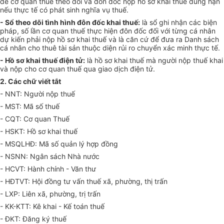
để cơ quan thuế theo dõi và
đôn đốc
nộp hồ sơ khai thuế đúng hạn
nếu thực tế có phát sinh nghĩa vụ thuế.
- Sổ theo dõi tình hình đôn đốc khai thuế:
là sổ ghi nhận các biện
pháp, số l
ầ
n cơ q
u
an thu
ế
thực hiện đôn đ
ố
c đối với từng cá nhân
dự kiến phải nộp hồ sơ khai thu
ế
và là căn cứ để đưa ra Danh sách
cá nhân cho thuê tài sản thuộc diện rủi ro chuyển xác minh thực tế.
- Hồ sơ khai thuế điện tử:
là hồ sơ khai thuế mà người nộp thuế khai
và nộp cho cơ quan thuế qua giao dịch điện tử.
2. Các ch
ữ
viết tắt
- NNT: Người nộp thuế
- MST: M
ã
số thuế
- CQT: Cơ quan Thuế
- HSKT: Hồ sơ khai thuế
- MSQLHĐ: M
ã
số quản lý hợp đồng
- NSNN: Ngân sách Nhà nước
- HCVT: Hành chính - Văn thư
- HĐTVT:
Hộ
i đồng tư vấn thuế xã,
phường
, thị trấn
- LXP: Liên xã, phường, trị trấn
- KK-KTT: Kê khai - Kế toán thuế
- ĐKT: Đăng ký thuế