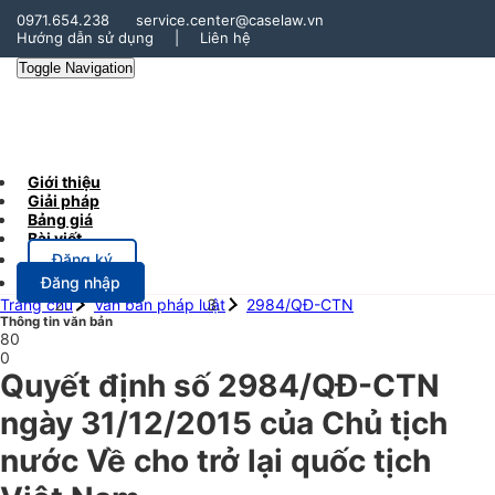
0971.654.238
service.center@caselaw.vn
Hướng dẫn sử dụng
|
Liên hệ
Toggle Navigation
Giới thiệu
Giải pháp
Bảng giá
Bài viết
Đăng ký
Đăng nhập
Trang chủ
Văn bản pháp luật
2984/QĐ-CTN
Thông tin văn bản
80
0
Quyết định số 2984/QĐ-CTN
ngày 31/12/2015 của Chủ tịch
nước Về cho trở lại quốc tịch