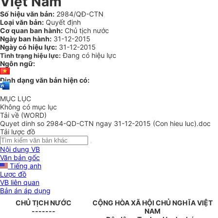
Việt Nam
Số hiệu văn bản:
2984/QĐ-CTN
Loại văn bản:
Quyết định
Cơ quan ban hành:
Chủ tịch nước
Ngày ban hành:
31-12-2015
Ngày có hiệu lực:
31-12-2015
Đang có hiệu lực
Tình trạng hiệu lực:
Ngôn ngữ:
Định dạng văn bản hiện có:
MỤC LỤC
Không có mục lục
Tải về (WORD)
Quyet dinh so 2984-QD-CTN ngay 31-12-2015 (Con hieu luc).doc
Tải lược đồ
Nội dung VB
Văn bản gốc
Tiếng anh
Lược đồ
VB liên quan
Bản án áp dụng
CHỦ TỊCH NƯỚC
CỘNG HÒA XÃ HỘI CHỦ NGHĨA VIỆT
-------
NAM