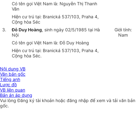
Có tên gọi Việt Nam là: Nguyễn Thị Thanh
Vân
Hiện cư trú tại:
Brani
c
ká 537/103, Praha 4,
Cộng hòa Séc
3.
Đỗ Duy Hoàng
, sinh ngày 02/5/1985 tại Hà
Giới tính:
Nội
Nam
Có tên gọi Việt Nam là: Đỗ Duy Hoàng
Hiện cư trú tại:
Brani
c
ká 537/103, Praha 4,
Cộng hòa Séc
.
Nội dung VB
Văn bản gốc
Tiếng anh
Lược đồ
VB liên quan
Bản án áp dụng
Vui lòng
Đăng ký
tài khoản hoặc
đăng nhập
để xem và tải văn bản
gốc.