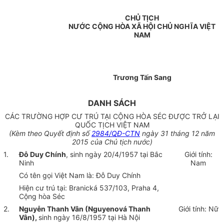
CHỦ TỊCH
NƯỚC CỘNG HÒA XÃ HỘI CHỦ NGHĨA VIỆT
NAM
Trương Tấn Sang
DANH SÁCH
CÁC TRƯỜNG HỢP CƯ TRÚ TẠI CỘNG HÒA SÉC ĐƯỢC TRỞ LẠI
QUỐC TỊCH VIỆT NAM
(Kèm theo Quyết định số
2984/QĐ-CTN
ngày 31 tháng 12 năm
2015 của Chủ tịch nước)
1.
Đỗ Duy Chính
, sinh ngày 20/4/1957 tại Bắc
Giới tính:
Ninh
Nam
Có tên gọi Việt Nam là: Đỗ Duy Chính
Hiện cư trú tại:
Brani
c
ká 537/103, Praha 4,
Cộng hòa Séc
2.
Nguyễn Thanh Vân (Nguyenová Thanh
Giới tính: Nữ
Vân),
sinh ngày 16/8/1957 tại Hà Nội