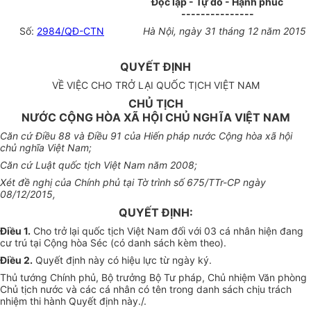
Độc lập - Tự do - Hạnh phúc
---------------
Số:
2984/QĐ-CTN
Hà Nội
,
ngày 31
tháng
12 n
ă
m 20
1
5
QUYẾT ĐỊNH
VỀ VIỆC CHO TRỞ LẠI QUỐC TỊCH VIỆT NAM
CHỦ TỊCH
NƯỚC CỘNG HÒA XÃ HỘI CHỦ NGHĨA VIỆT NAM
Căn c
ứ
Đi
ề
u
8
8 và Điều 91 của Hi
ế
n pháp nước Cộng
hòa xã hội
chủ nghĩa
Việt Nam;
Căn c
ứ
Luật quốc tịch Việt Nam năm 200
8;
Xét
đề
nghị của Chính p
hủ
tại Tờ t
rình số
675/TTr-CP ng
à
y
08/12/2015,
QUYẾT ĐỊNH:
Điều 1.
Cho t
r
ở lại quốc t
ịc
h Việt Nam đối v
ới
03 c
á
nhân
hiệ
n
đ
ang
cư trú tại Cộng h
ò
a S
éc
(c
ó
danh sác
h
kèm theo).
Điề
u 2.
Quyết định này có
hiệu lực từ
ng
à
y ký.
Thủ tướng Chính phủ, Bộ trưởng Bộ Tư pháp, Chủ nhiệm Văn phòng
Chủ tịch nước và các cá nhân có tên trong danh sách chịu trách
nhiệm thi hành Quyết định này./.