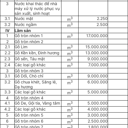
3
Nước khai thác để nhà
máy xử lý nước phục vụ
sản xuất, sinh hoạt
3.1
Nước mặt
3
2.250
m
3.2
Nước ngầm
3
2.500
m
IV
Lâm sản
1
Gỗ tròn nhóm 1
3
17.000.000
m
2
Gỗ tròn nhóm 2
2.1
Gỗ Lim
3
15.000.000
m
2.2
Gỗ Kền kền, Đinh hương
3
13.000.000
m
2.3
Gỗ sến, Táu mật
3
9.000.000
m
2.4
Các loại gỗ khác
3
7.000.000
m
3
Gỗ tròn nhóm 3
3.1
Gỗ Dổi, Chò chỉ
3
9.000.000
m
3.2
Gỗ chua khét, Săng lẻ,
3
6.000.000
m
Dạ hương
3.3
Các loại gỗ khác
3
5.000.000
m
4
Gỗ tròn nhóm 4
4.1
Gỗ De, Gội tía, Vàng tâm
3
5.000.000
m
4.2
Các loại gỗ khác
3
4.000.000
m
5
Gỗ tròn nhóm 5
3
3.000.000
m
6
Gỗ tròn nhóm 6
3
2.500.000
m
7
Gỗ tròn nhóm 7
3
1.800.000
m