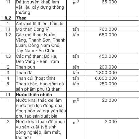
11
Đá (nguyên khai) làm
3
65.000
m
vật liệu xây dựng thông
thư
ờ
ng
II.2
Than
1
Antraxit lộ thiên, hầm lò
1.1
Mỏ than Đồng Rì
tấn
760.000
1.2
Các
mỏ
than: Nước
tấn
650.000
Vàng, Thanh Sơn, Thanh
Luận, Đông Nam Chũ,
Tây Nam - An Châu
1.3
Các mỏ than: Bố Hạ,
tấn
450.000
Đèo Vàng
-
B
ế
n
T
răm
2
Than bùn
tấn
200.000
3
Than đá
tấn
1.800.000
4
Than củi (hoạt tính)
tấn
6.600.000
5
Than khác, bao gồm cả
tấn
250.000
sản phẩm phụ từ than
III
Nước thiên nhiên
1
Nước khai thác để làm
3
20.000
m
nước tinh lọc đóng chai,
đóng hộp và nguyên liệu
phụ tạo sản xuất bia
2
Nước khai thác để phục
3
2.000
m
vụ sản xuất (vệ sinh
công nghiệp, làm mát,
tạo hơi)