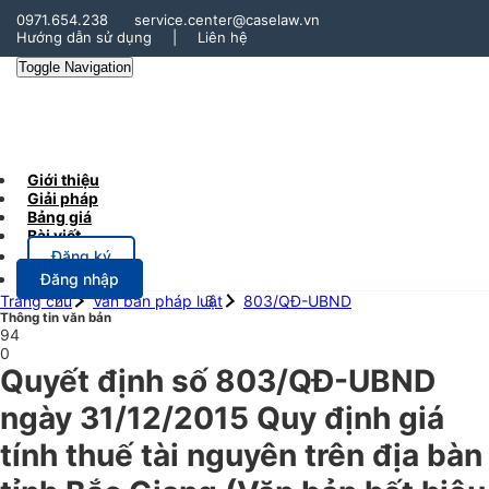
0971.654.238
service.center@caselaw.vn
Hướng dẫn sử dụng
|
Liên hệ
Toggle Navigation
Giới thiệu
Giải pháp
Bảng giá
Bài viết
Đăng ký
Đăng nhập
Trang chủ
Văn bản pháp luật
803/QĐ-UBND
Thông tin văn bản
94
0
Quyết định số 803/QĐ-UBND
ngày 31/12/2015 Quy định giá
tính thuế tài nguyên trên địa bàn