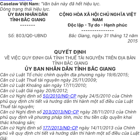
Caselaw Việt Nam:
“Văn bản này đã hết hiệu lực.
Dòng trạng thái hiệu lực.
ỦY BAN NHÂN DÂN
CỘNG HÒA XÃ HỘI CHỦ NGHĨA VIỆT
TỈNH
BẮC GIANG
NAM
-------
Độc lập - Tự do - Hạnh phúc
---------------
Số:
803
/QĐ-UBND
Bắc Giang
, ngày
31
tháng
12
năm
201
5
QUYẾT ĐỊNH
VỀ VIỆC QUY ĐỊNH GIÁ TÍNH THUẾ TÀI NGUYÊN TRÊN ĐỊA BÀN
TỈNH BẮC GIANG
ỦY
BAN NHÂN DÂN TỈNH B
Ắ
C GIANG
Căn cứ Luật Tổ chức chính quyền địa phương ngày 19/6/2015;
Căn cứ Luật Thuế tài nguyên ngày 25/11/2009;
Căn cứ Luật Khoáng sản ngày 17/11/2010;
Căn cứ Luật Giá ngày 20/6/2012;
Căn cứ Nghị định
s
ố
50/2010/NĐ-CP
ngày 24/5/2010 của Chính
phủ quy định chi tiết và hướng dẫn thi hành một số điều của Luật
Thuế tài nguyên;
Căn cứ Nghị định số
203/2013/NĐ-CP
ngày 28/11/2013 của Chính
phủ quy định về phương pháp tính, mức thu tiền cấp quyền khai
thác khoáng sản;
Căn cứ Nghị định số
177/2013/NĐ-CP
ngày 14/11/2013 của Chính
phủ về quy định chi tiết và hướng dẫn thi hành một số điều của Luật
Giá;