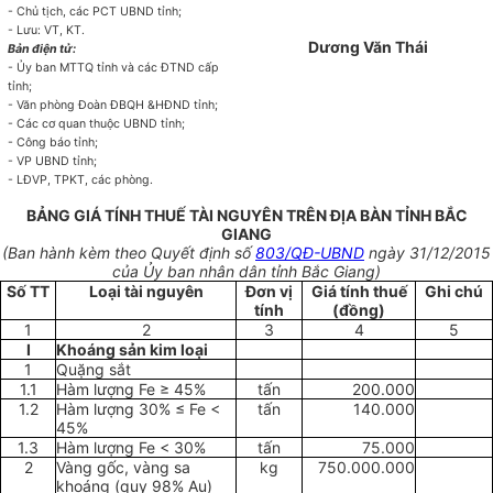
-
Chủ tịch, các PCT
U
BND tỉnh;
-
Lưu: V
T
, KT.
Dương Văn Thái
Bản điện tử:
- Ủ
y ban MTTQ tỉnh và các ĐTND cấp
tỉnh;
-
Văn phòng Đoàn ĐBQH &HĐND tỉnh;
-
Các cơ quan thuộc
U
BND tỉnh;
-
Công báo tỉnh;
-
VP
U
BND tỉnh
;
-
LĐVP, TPKT, các phòng.
BẢNG GIÁ TÍNH THUẾ TÀI NGUYÊN TRÊN ĐỊA BÀN TỈNH BẮC
GIANG
(Ban hành kèm theo Quyết định số
803/QĐ-UBND
ngày 31/12/2015
của Ủy ban nhân dân tỉnh Bắc Giang)
Số TT
Loại tài
nguyên
Đ
ơ
n vị
Giá tính thuế
Ghi chú
tính
(đồng)
1
2
3
4
5
I
Khoáng sản kim lo
ạ
i
1
Quặng sắt
1.1
Hàm lượng Fe ≥ 45%
tấn
200.000
1.2
Hàm lượng 30% ≤ Fe <
tấn
140.000
45%
1.3
Hàm lượng Fe < 30%
tấn
75.000
2
Vàng gốc, vàng sa
kg
750.000.000
khoáng (quy 98% Au)