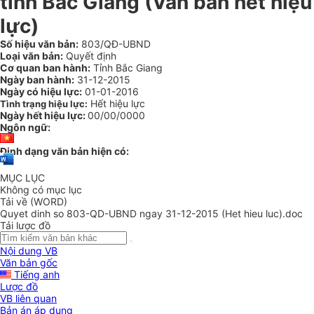
tỉnh Bắc Giang (Văn bản hết hiệu
lực)
Số hiệu văn bản:
803/QĐ-UBND
Loại văn bản:
Quyết định
Cơ quan ban hành:
Tỉnh Bắc Giang
Ngày ban hành:
31-12-2015
Ngày có hiệu lực:
01-01-2016
Hết hiệu lực
Tình trạng hiệu lực:
Ngày hết hiệu lực:
00/00/0000
Ngôn ngữ:
Định dạng văn bản hiện có:
MỤC LỤC
Không có mục lục
Tải về (WORD)
Quyet dinh so 803-QD-UBND ngay 31-12-2015 (Het hieu luc).doc
Tải lược đồ
Nội dung VB
Văn bản gốc
Tiếng anh
Lược đồ
VB liên quan
Bản án áp dụng