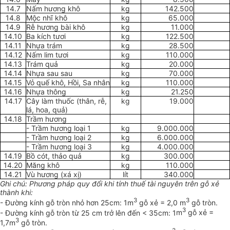
14.7
Nấm hương khô
kg
142.500
14.8
Mộc nhĩ khô
kg
65.000
14.9
Rễ hương bài khô
kg
11.000
14.10
Ba kích tươi
kg
122.500
14.11
Nhựa trám
kg
28.500
14.12
Nấm lim tươi
kg
110.000
14.13
Trám quả
kg
20.000
14.14
Nhựa sau sau
kg
70.000
14.15
Vỏ quế khô, Hồi, Sa nhân
kg
110.000
14.16
Nhựa thông
kg
21.250
14.17
Cây làm thuốc (thân, r
ễ
,
kg
19.000
lá, hoa, quả)
14.18
Trầm hương
- Trầm hương loại 1
kg
9.000.000
- Trầm hương loại 2
kg
6.000.000
- Trầm hương loại 3
kg
4.000.000
14.19
Bồ cót, thảo quả
kg
300.000
14.20
Măng khô
kg
110.000
14.21
Vù hương (xá xị)
lít
340.000
Gh
i
chú: Phương pháp quy đ
ổ
i kh
i tí
nh thuế tài nguyên trên gỗ xẻ
thành khi:
3
3
- Đường kính gỗ tròn nhỏ hơn 25cm:
1
m
gỗ xẻ = 2,0 m
gỗ tròn.
3
- Đường kính gỗ tròn từ 25 cm trở lên đến < 35cm:
1
m
gỗ xẻ =
3
1
,7m
gỗ tròn.