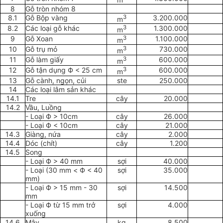
8
Gỗ tròn nhóm 8
8.1
Gỗ Bộp vàng
3
3.200.000
m
8.2
Các loại gỗ khác
3
1.300.000
m
9
G
ỗ
Xoan
3
1.100.000
m
10
Gỗ trụ mỏ
3
730.000
m
11
Gỗ
l
àm giấy
3
600.000
m
12
Gỗ tận dụng Ф < 25 cm
3
600.000
m
13
Gỗ cành, ngọn, củi
ste
250.000
14
Các loại lâm sản khác
14.1
Tre
cây
20.000
14.2
Vầu, Luồng
-
Loại Ф >
10
cm
cây
26.000
- Loại Ф <
10
cm
cây
21.000
14.3
Giàng, nứa
cây
2.000
14.4
Dóc (chít)
cây
1.200
14.5
Song
- Loại Ф > 40 mm
sợi
40.000
- Loại (30 mm
<
Ф < 40
sợi
35.000
mm)
- Loại Ф > 15 mm - 30
sợi
14.500
mm
- Loại Ф từ 15 mm trở
sợi
4.000
xuống
14.6
Mây
kg
8.500