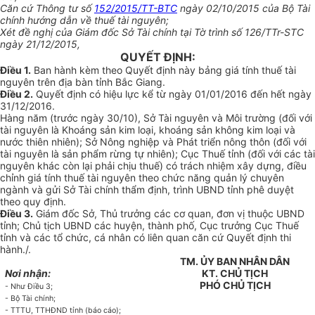
Căn cứ Thông tư số
152/2015/TT-BTC
ngày 02/10/2015 của Bộ Tài
chính hướng dẫn về thuế tài nguyên;
Xét đề nghị của Giám đốc Sở Tài chính tại Tờ trình số 126/TTr-STC
ngày 21/12/2015,
QUYẾT ĐỊNH
:
Điều 1.
Ban hành kèm theo Quyết định này bảng giá tính thuế tài
nguyên trên địa bàn tỉnh Bắc Giang.
Điều 2.
Quyết định có hiệu lực kể từ ngày 01/01/2016 đến hết ngày
31/12/2016.
Hàng năm (trước ngày 30/10), Sở Tài nguyên và Môi trường (đối với
tài nguyên là Khoáng sản kim loại, khoáng sản không kim loại và
nước thiên nhiên); Sở Nông nghiệp và Phát triển nông thôn (đối với
tài nguyên là sản phẩm rừng tự nhiên); Cục Thuế tỉnh (đối với các tài
nguyên khác còn lại phải chịu thuế) có trách nhiệm xây dựng, điều
chỉnh giá tính thuế tài nguyên theo chức năng quản lý chuyên
ngành và gửi Sở Tài chính thẩm định, trình
U
BND tỉnh phê duyệt
theo quy định.
Điều 3.
Giám đốc Sở, Thủ trưởng các cơ quan, đơn vị thuộc UBND
tỉnh; Chủ tịch UBND các huyện, thành phố, Cục trưởng Cục Thuế
tỉnh và các tổ chức, cá nhân có liên quan căn cứ Quyết định thi
hành./.
TM. ỦY BAN NHÂN DÂN
Nơi nhận:
KT.
CHỦ TỊCH
PHÓ CHỦ TỊCH
-
Như Điều 3;
-
Bộ Tài chính;
-
TTT
U
, TTHĐND tỉnh (báo cáo);