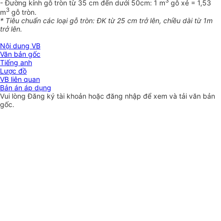
3
- Đường kính gỗ tròn từ 35 cm đến dưới 50cm: 1 m
gỗ xẻ = 1,53
3
m
gỗ tròn.
* Tiêu chu
ẩ
n các loại g
ỗ
tròn: ĐK từ 25 cm trở lên, chi
ề
u dài từ
1
m
trở lên.
Nội dung VB
Văn bản gốc
Tiếng anh
Lược đồ
VB liên quan
Bản án áp dụng
Vui lòng
Đăng ký
tài khoản hoặc
đăng nhập
để xem và tải văn bản
gốc.