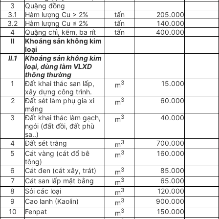
3
Quặng đồng
3.1
Hàm lượng Cu > 2%
tấn
205.000
3.2
Hàm lượng Cu ≤ 2%
tấn
140.000
4
Quặng chì, kẽm, ba rít
tấn
400.000
II
Khoáng sản không kim
loại
II.1
Khoáng sản không kim
loại, d
ù
ng làm VLXD
thông thường
1
Đất khai thác san lấp,
3
15.000
m
xây dựng công trình.
2
Đất sét làm phụ gia xi
3
60.000
m
măng
3
Đất khai thác làm gạch,
3
40.000
m
ngói (đất đồi, đất phù
sa..)
4
Đất sét trắng
3
700.000
m
5
Cát vàng (cát đổ bê
3
160.000
m
tông)
6
Cát đen (cát xây, trát)
3
85.000
m
7
Cát san lấp mặt bằng
3
65.000
m
8
Sỏi các loại
3
120.000
m
9
Cao lanh (Kaolin)
3
900.000
m
10
Fenpat
3
150.000
m