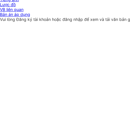
Lược đồ
VB liên quan
Bản án áp dụng
Vui lòng
Đăng ký
tài khoản hoặc
đăng nhập
để xem và tải văn bản 