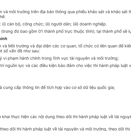
yên và môi trường trên địa bàn thông qua phiếu khảo sát và khảo sát 
hể:
(i) cán bộ, công chức; (ii) người dân; (iii) doanh nghiệp.
yện (trong đó bao gồm 01 thành phố trực thuộc tỉnh); tại thành phố sẽ 
hính
và Môi trường và đại diện các cơ quan, tổ chức có liên quan để kiểm 
ột số vấn đề như sau:
lý
vi phạm hành chính trong lĩnh vực tài nguyên và môi trường;
trí nguồn lực và các điều kiện bảo đảm cho việc thi hành pháp luật
và cung cấp thông tin để tích hợp vào cơ
sở
dữ liệu quốc gia;
n khai thực hiện các nội dung theo dõi thi hành pháp luật về tài nguy
theo dõi thi hành pháp
l
uật về tài nguyên và môi trường, theo
dõi
thi