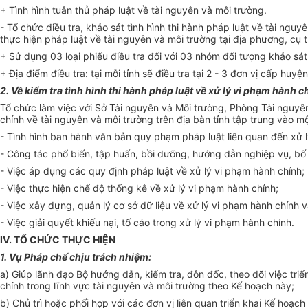
+ Tình hình tuân thủ pháp luật về tài nguyên và môi trường.
- Tổ chức điều tra, khảo sát tình hình thi hành pháp luật về tài ngu
thực hiện pháp luật về tài nguyên và môi trường tại địa phương, cụ t
+ Sử dụng 03 loại phiếu điều tra đối với 03 nhóm đối tượng khảo sát: 
+ Địa điểm điều tra: tại mỗi tỉnh sẽ điều tra tại 2 - 3 đơn vị cấp hu
2. Về kiểm tra tình hình thi hành pháp luật về xử lý vi phạm hành c
Tổ chức làm việc với Sở Tài nguyên và Môi trường, Phòng Tài nguyên 
chính về tài nguyên và môi trường trên địa bàn tỉnh tập trung vào m
- Tình hình ban hành văn b
ả
n quy phạm pháp luật liên quan đến
xử 
- Công tác phổ biến, tập huấn, bồi dưỡng, hướng dẫn nghiệp vụ, bố 
- Việc áp dụng các quy định pháp luật về x
ử
lý vi phạm hành chính;
- Việc thực hiện chế độ thống kê về xử lý vi phạm hành chính;
- Việc xây dựng, quản lý cơ sở
dữ
liệu về xử lý vi phạm hành chính 
- Việc giải quyết khiếu nại, tố cáo trong xử lý vi phạm hành chính.
IV. T
Ổ
CHỨC TH
Ự
C HIỆN
1. Vụ Pháp chế chịu trách nhiệm:
a) Giúp lãnh đạo Bộ hướng dẫn, kiểm tra, đôn đốc, theo dõi việc triể
chính trong lĩnh vực tài nguyên và môi trường theo
Kế
hoạch này;
b) Chủ trì hoặc phối hợp với các đơn vị liên quan
triển
khai
Kế
hoạch 