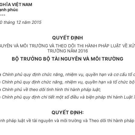
GHĨA VIỆT NAM
Hạnh phúc
---
0
tháng
12
năm
2015
QUYẾT ĐỊNH
GUYÊN VÀ MÔI TRƯỜNG VÀ THEO DÕI THI HÀNH PHÁP LUẬT VỀ X
TRƯỜNG NĂM 2016
BỘ TRƯỞNG BỘ TÀI NGUYÊN VÀ MÔI TRƯỜNG
 Chính phủ quy định chức năng, nhiệm vụ,
quyền
hạn và cơ cấu
tổ
a Ch
í
nh phủ quy định chức năng, nhiệm vụ,
quyền
hạn và
tổ
chức bộ
a Ch
í
nh phủ
về
theo dõi tình hình thi hành pháp luật;
 Chính phủ quy định
chi
tiết một
số
điều và biện pháp thi hành Luật 
QUYẾT ĐỊNH:
h pháp luật về tài nguyên và môi trường và Theo dõi thi hành pháp l