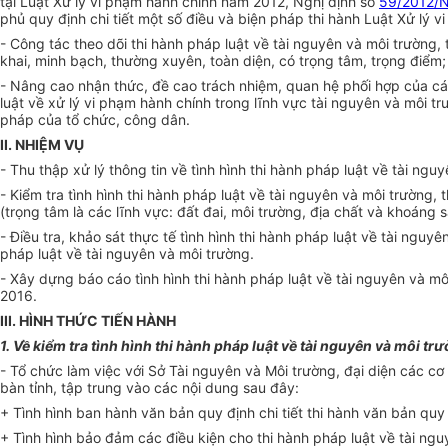
tại Luật Xử lý vi phạm hành chính năm 2012, Nghị định số
59/2012/
phủ quy định chi tiết một số điều và biện pháp thi hành Luật Xử lý 
- Công tác theo dõi thi hành pháp luật về tài nguyên và môi trường,
khai, minh bạch, thường xuyên, toàn diện, có trọng tâm, trọng điể
- Nâng cao nhận thức, đề cao trách nhiệm, quan hệ phối hợp của các 
luật về
xử lý
vi phạm hành chính trong lĩnh vực tài nguyên và môi 
pháp của tổ chức, công dân.
II. NHIỆM VỤ
- Thu thập xử lý thông tin về tình hình thi hành pháp luật về tài ngu
- Kiểm tra tình hình thi hành pháp luật về tài nguyên và môi trường, 
(trọng tâm là các lĩnh vực: đất đai, môi trường, địa chất và khoáng 
- Điều tra, khảo sát thực tế tình hình thi hành pháp luật về tài ngu
pháp luật về tài nguyên và môi trường.
-
Xây dựng báo cáo tình hình thi hành pháp luật về tài nguyên và 
2016.
III. HÌNH THỨC
TIẾN
HÀNH
1. Về kiểm tra tình hình thi hành pháp luật về tài nguyên và môi tr
- Tổ chức làm việc với Sở Tài nguyên và Môi trường, đại diện các cơ
bàn tỉnh, tập trung vào các nội dung sau đây:
+ Tình hình ban hành văn bản quy định chi tiết thi hành văn bản qu
+ Tình hình bảo đảm các điều kiện cho thi hành pháp
l
uật về tài ngu