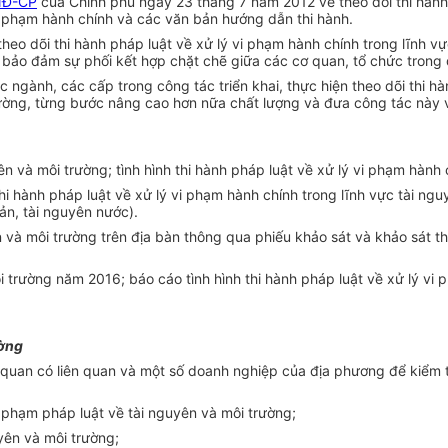
NĐ-CP
của Chính phủ ngày 23 tháng 7 năm 2012 về theo dõi thi hành
vi phạm hành chính và các
văn
bản hướng dẫn thi hành.
 theo dõi thi hành pháp luật về xử lý vi phạm hành chính trong lĩnh
m; bảo đảm sự
phối
kết hợp chặt chẽ giữa các cơ quan, tổ chức trong q
ngành, các cấp trong công tác triển khai, thực hiện theo dõi thi hà
trường, từng bước nâng cao hơn
nữa
chất lượng và đưa công tác này v
yên và môi trường; tình hình thi hành
pháp
luật về xử lý vi phạm hành 
thi hành pháp luật về xử lý vi phạm hành chính trong lĩnh vực tài ngu
sản, tài nguyên nước).
yên và môi trường trên địa bàn thông qua phiếu khảo sát và khảo sát t
môi trường năm 2016; báo cáo
tình
hình thi hành pháp luật về xử lý vi
ường
 quan có liên quan và một số doanh nghiệp của địa phương để kiểm tra
y phạm pháp luật về tài nguyên và môi trường;
yên và môi trường;