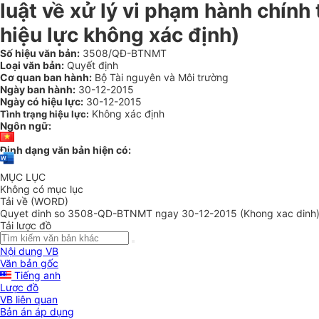
luật về xử lý vi phạm hành chính
hiệu lực không xác định)
Số hiệu văn bản:
3508/QĐ-BTNMT
Loại văn bản:
Quyết định
Cơ quan ban hành:
Bộ Tài nguyên và Môi trường
Ngày ban hành:
30-12-2015
Ngày có hiệu lực:
30-12-2015
Không xác định
Tình trạng hiệu lực:
Ngôn ngữ:
Định dạng văn bản hiện có:
MỤC LỤC
Không có mục lục
Tải về (WORD)
Quyet dinh so 3508-QD-BTNMT ngay 30-12-2015 (Khong xac dinh
Tải lược đồ
Nội dung VB
Văn bản gốc
Tiếng anh
Lược đồ
VB liên quan
Bản án áp dụng