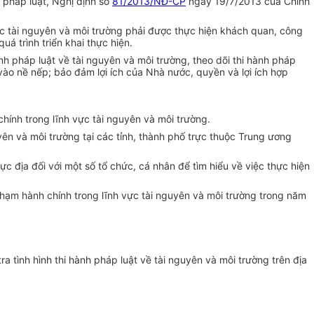
 pháp luật, Nghị định số
81/2013/NĐ-CP
ngày 19/7/2013 của Chính
 vực tài nguyên và môi trường phải được thực hiện khách quan, công
uá trình triển khai thực hiện.
nh pháp luật về tài nguyên và môi trường, theo dõi thi hành pháp
ào nề nếp; bảo đảm lợi ích của Nhà nước, quyền và lợi ích
hợp
chính trong lĩnh
vực
tài nguyên và môi trường.
yên và môi trường tại các tỉnh, thành
phố
trực thuộc Trung ương
hực địa đối với một số tổ chức, cá nhân để tìm hiểu về việc thực hiện
 phạm hành chính trong lĩnh vực tài nguyên và môi trường trong năm
 tình hình thi hành pháp luật về tài nguyên và môi trường trên địa