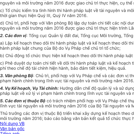
nguyên và môi trường năm 2016 được giao
chủ
trì thực hiện, cụ thể
c) Tổ chức kiểm tra tình hình thi hành pháp luật về tài nguyên và mô
thời gian thực hiện Quý III, Quý IV năm 2016.
d) Chủ trì, phối hợp với Văn phòng Bộ lập dự toán chi tiết các nội du
nguyên và môi trường năm 2016 được giao chủ trì thực hiện trình L
2. Các
đơn
vị
:
Tổng
cục Quản lý đất đai, Tổng cục Môi trường, Tổn
a) Lập kế hoạch theo dõi thi hành pháp luật và kế hoạch theo dõi th
hành pháp luật chung của Bộ do Vụ Pháp chế chủ trì tổ chức;
b) Chủ động tổ chức thực hiện kế hoạch theo dõi thi hành pháp luật
c) Phê duyệt dự toán chi tiết về dõi thi hành pháp luật và kế hoạch 
phí theo chế độ tài chính hiện hành, bảo đảm tiết kiệm, hiệu quả.
3. Văn phòng Bộ
: Chủ trì, phối hợp với Vụ Pháp chế và các đơn vị th
phạm hành chính trong lĩnh vực tài nguyên và môi trường năm 2016
4. Vụ Kế hoạch, Vụ Tài
chính
:
Hướng dẫn chế độ quản lý và sử dụ
pháp luật về xử lý vi phạm hành chính trong lĩnh vực tài nguyên và
5. Các đơn vị thuộc Bộ
có trách nhiệm phối hợp với Vụ Pháp chế thực
lĩnh vực tài nguyên và môi trường năm 2016 của Bộ Tài nguyên và M
Thủ trưởng các đơn vị thuộc Bộ triển khai xây dựng kế hoạch theo dõ
môi trường năm 2016; báo cáo
bằng
văn bản kết quả tổ chức thực 
Nội dung VB
Văn bản gốc
Tiếng anh