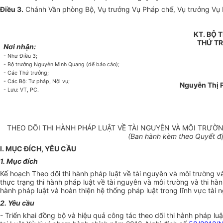
Điều 3
.
Chánh Văn phòng Bộ, Vụ trưởng Vụ Pháp chế, Vụ trưởng Vụ 
KT. B
Ộ
T
THỨ T
Nơi nhận:
- Như Điều 3;
- Bộ
trưởng Nguyễn Minh Quang (để báo cáo);
-
Các Thứ trưởng;
- Các Bộ: Tư pháp, Nội vụ;
Nguyễn Thị 
- Lưu: VT,
PC.
THEO DÕI THI HÀNH PHÁP LUẬT VỀ TÀI NGUYÊN VÀ MÔI TRƯỜN
(Ban hành kèm theo Quyết đ
I. MỤC ĐÍCH, YÊU CẦU
1. Mục đích
Kế hoạch Theo dõi thi hành pháp luật về tài nguyên và môi
trường
và
thực trạng thi hành pháp luật về tài nguyên và môi trường và thi hàn
hành pháp luật và hoàn thiện hệ thống pháp luật trong lĩnh vực tài 
2. Yêu cầu
- Triển khai đồng bộ và hiệu quả công tác theo dõi
thi
hành pháp luậ