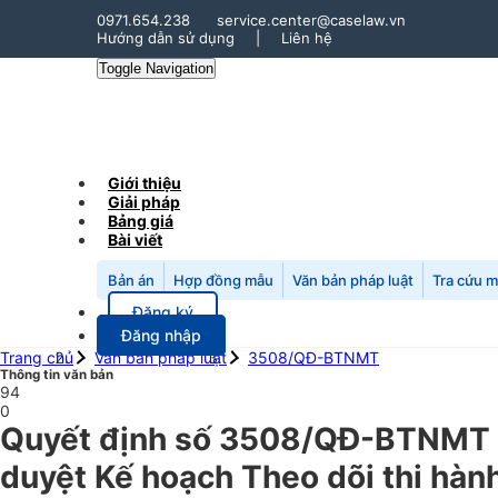
0971.654.238
service.center@caselaw.vn
Hướng dẫn sử dụng
|
Liên hệ
Toggle Navigation
Giới thiệu
Giải pháp
Bảng giá
Bài viết
Bản án
Hợp đồng mẫu
Văn bản pháp luật
Tra cứu 
Đăng ký
Đăng nhập
Trang chủ
Văn bản pháp luật
3508/QĐ-BTNMT
Thông tin văn bản
94
0
Quyết định số 3508/QĐ-BTNMT n
duyệt Kế hoạch Theo dõi thi hành