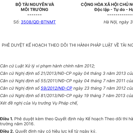
BỘ TÀI NGUYÊN VÀ
CỘNG HÒA XÃ HỘI CHỦ N
MÔI TRƯỜNG
Độc lập - Tự do - 
-------
------------
Số:
3508/QĐ-BTNMT
Hà Nội
, ngày
3
PHÊ DUYỆT KẾ HOẠCH THEO DÕI THI HÀNH PHÁP LUẬT VỀ TÀI N
Căn cứ Luật Xử
lý
vi phạm hành chính năm 2012;
Căn cứ Nghị định
số
21/20
1
3/NĐ-CP ngày 04 tháng 3 năm 2013 của
Căn cứ Nghị định
số
55/201
1
/NĐ-CP ngày 04 tháng 7 năm 2011 củ
Căn cứ Nghị định
số
59/2012/NĐ-CP
ngày 23 tháng 7 năm
2012
củ
Căn cứ Nghị định
số 81/2013
/NĐ-CP ngày 19
tháng
7 năm 2013 của
Xét đề nghị của Vụ trưởng Vụ Pháp chế,
Điều 1
.
Phê duyệt kèm theo Quyết định này Kế hoạch Theo dõi thi hàn
trường năm 2016.
Điều 2.
Quyết định này có hiệu lực kể từ ngày ký.