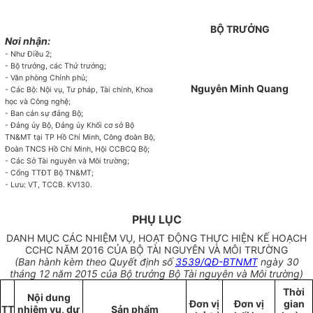
BỘ TRƯỞNG
Nơi nhận:
- Như Điều 2;
- Bộ trưởng, các Thứ trưởng;
- Văn phòng Chính phủ;
Nguyễn Minh Quang
- Các Bộ: Nội vụ, Tư pháp, Tài chính, Khoa
học và Công nghệ;
- Ban cán sự đảng Bộ;
- Đảng ủy Bộ, Đảng ủy Khối cơ sở Bộ
TN&MT tại TP Hồ Chí Minh, Công đoàn Bộ,
Đoàn TNCS Hồ Chí Minh, Hội CCBCQ Bộ;
- Các Sở Tài nguyên và Môi trường;
- Cổng TTĐT Bộ TN&MT;
- Lưu: VT, TCCB. KV130.
PHỤ LỤC
DANH MỤC CÁC NHIỆM VỤ, HOẠT ĐỘNG THỰC HIỆN KẾ HOẠCH
CCHC NĂM 2016 CỦA BỘ TÀI NGUYÊN VÀ MÔI TRƯỜNG
(Ban hành kèm theo Quyết định số
3539/QĐ-BTNMT
ngày 30
tháng
12 năm 2015 của Bộ trưởng Bộ Tài nguyên và Môi trường)
Thời
Nội dung
Đơn vị
Đơn vị
gian
TT
nhiệm vụ, dự
Sản phẩm