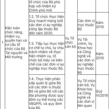
tổ chức của Bộ phù
hợp với nhiệm kỳ
Chính phủ mới.
1.2. Tổ chức thực hiện
Quy hoạch mạng lưới
Các đơn vị
Năm
các đơn vị sự nghiệp
trực thuộc
2016
Kiện toàn
công lập thuộc Bộ
Bộ
chức năng,
đến năm 2030.
nhiệm vụ,
Vụ Tổ
Vụ Tài
quyền hạn và
1
chức
1.3. Tiếp tục thực hiện
chính, Vụ
cơ cấu tổ
cán bộ
cơ chế tự chủ, tự chịu
Khoa học
chức của Bộ
trách nhiệm
về
thực
và Công
Tài nguyên và
Năm
hiện nhiệm vụ, tổ
nghệ và
Môi trường
2016
chức bộ máy và biên
các đơn vị
chế của các đơn vị sự
sự nghiệp
nghiệp trực thuộc Bộ.
trực thuộc
Bộ
1.4. Thực hiện phân
Vụ Tổ chức
cấp quản lý giữa Bộ
cán bộ, Vụ
với các đơn vị thuộc
Khoa học
Bộ và giữa Bộ với các
Quý
và Công
địa phương được quy
IV/2016
nghệ và
định cụ thể trong các
các đơn vị
VBQPPL và quy định
liên quan
của Bộ.