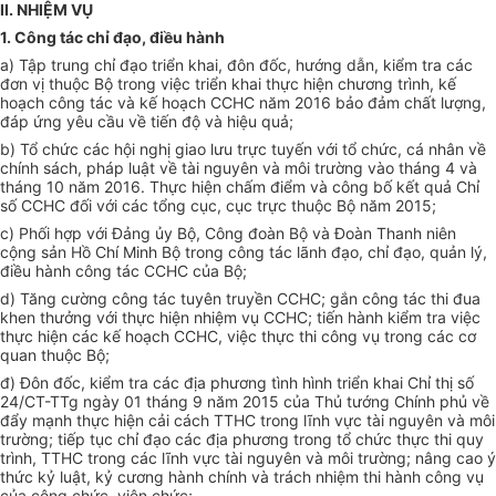
II. NHIỆM VỤ
1. Công tác chỉ đạo,
đ
iều hành
a) Tập trung chỉ đạo triển khai, đôn đốc, hướng dẫn, kiểm tra các
đơn vị thuộc Bộ trong việc triển khai thực hiện chương trình, kế
hoạch công tác và kế hoạch CCHC năm 2016 bảo đảm chất lượng,
đáp ứng yêu cầu về tiến độ và hiệu quả;
b) Tổ chức các hội nghị giao lưu trực tuyến với tổ chức, cá nhân về
chính sách, pháp luật về tài nguyên và môi trường vào tháng 4 và
tháng 10 năm 2016. Thực hiện chấm
đ
iểm và công bố kết quả Chỉ
số CCHC đối với các tổng cục, cục trực thuộc Bộ năm 2015;
c) Phối hợp với Đảng ủy Bộ, Công đoàn Bộ và Đoàn Thanh niên
cộng sản Hồ Chí Minh Bộ trong công tác lãnh đạo, chỉ đạo, quản lý,
đ
iều hành công tác CCHC của Bộ;
d) Tăng cường công tác tuyên truyền CCHC; gắn công tác thi đua
khen thưởng với thực hiện nhiệm vụ CCHC; tiến hành kiểm tra việc
thực hiện các kế hoạch CCHC, việc thực thi công vụ trong các cơ
quan thuộc Bộ;
đ) Đôn đốc, kiểm tra các địa phương tình hình triển khai Chỉ thị số
24/CT-TTg ngày 01 tháng 9 năm 2015 của Thủ tướng Chính phủ về
đẩy mạnh thực hiện cải cách TTHC trong lĩnh vực tài nguyên và môi
trường; tiếp tục chỉ đạo các địa phương trong tổ chức thực thi quy
trình, TTHC trong các lĩnh vực tài nguyên và môi trường; nâng cao ý
thức kỷ luật, kỷ cương hành chính và trách nhiệm thi hành công vụ
của công chức, viên chức;