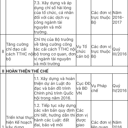
7.3. Xây dựng và áp
dụng chỉ số hài lòng
của
tổ chức, cá nhân
Các đơn vị
Năm
đối với các dịch vụ
trực thuộc
2016-
công ngành tài
Bộ
2017
nguyên và môi
trường.
Chỉ thị của Bộ trưởng
Tăng cường
về tăng cường công
Vụ Tổ
Các đơn vị
chỉ đạo cải
tác cải cách TTHC nội
Quý
8
chức
trực thuộc
cách TTHC nội
bộ trong cơ quan, đơn
III/2016
cán bộ
Bộ
bộ
vị ngành tài nguyên
và môi trường
II
HOÀN THIỆN THỂ CHẾ
1.1. Xây dựng và hoàn
thiện dự án Luật đo
Cục ĐĐ
Vụ Pháp
Quý
đạc và bản đồ trình
và BĐ
chế
IV/2016
Chính phủ trình Quốc
VN
hội trong năm 2016.
1.2. Tiếp tục xây dựng
các văn bản quy định
Các
chi tiết, hướng dẫn thi
đơn vị
Triển khai thực
hành các Luật: đất
được
hiện Kế hoạch
Các đơn vị
Năm
đai, bảo vệ môi
giao
1
xây dựng
liên quan
2016