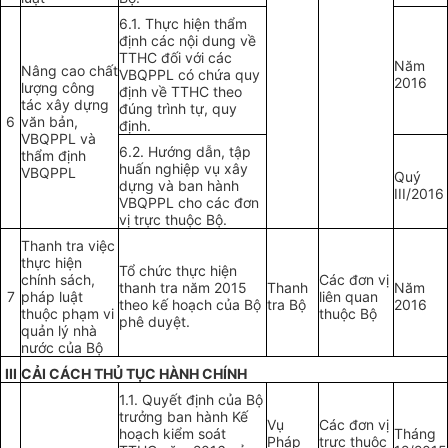
6.1. Thực hiện thẩm
định các nội dung về
TTHC đối với các
Năm
Nâng cao chất
VBQPPL có chứa quy
2016
lượng công
định về TTHC theo
tác xây dựng
đúng trình tự, quy
6
văn bản,
định.
VBQPPL và
6.2. Hướng dẫn, tập
thẩm định
huấn nghiệp vụ xây
VBQPPL
Quý
dựng và ban hành
III/2016
VBQPPL cho các đơn
vị trực thuộc Bộ.
Thanh tra việc
thực hiện
Tổ chức thực hiện
chính sách,
Các đơn vị
thanh tra năm 2015
Thanh
Năm
7
pháp luật
liên quan
theo kế hoạch của Bộ
tra Bộ
2016
thuộc phạm vi
thuộc Bộ
phê duyệt.
quản lý nhà
nước của Bộ
III
CẢI CÁCH THỦ TỤC HÀNH CHÍNH
1.1. Quyết định của Bộ
trưởng ban hành Kế
Vụ
Các đơn vị
hoạch kiểm soát
Tháng
Pháp
trực thuộc