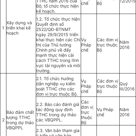
TTHC năm 2016 của
12/2015
chế
Bộ
Bộ; tổ chức thực hiện
kế hoạch.
1.2. Tổ chức thực hiện
Xây dựng và
Quyết định số
1
triển khai kế
2522/QĐ-BTNMT
hoạch
ngày 29/9/2015 triển
khai thực hiện các Chỉ
Vụ
Các
đơn vị
Năm
thị của Thủ tướng
Pháp
trực thuộc
2016
Chính phủ về đẩy
chế
Bộ
mạnh thực hiện cải
cách TTHC trong lĩnh
vực tài nguyên và môi
trường.
2.1. Tổ chức hướng
Vụ
Các đơn vị
dẫn nghiệp vụ kiểm
Quý
Pháp
trực thuộc
soát TTHC cho các
III/2016
chế
Bộ
đơn vị trực thuộc Bộ.
Các
2.2. Báo cáo đánh giá
đơn vị
tác động quy định
Vụ Pháp
Năm
Bảo đảm chất
trực
TTHC trong dự thảo
chế
2016
lượng TTHC
thuộc
2
các VBQPPL.
trong dự thảo
Bộ
VBQPPL
2.3. Văn bản tham gia
ý kiến và văn bản