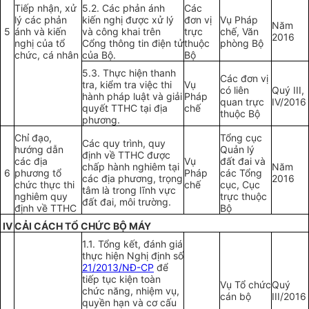
Tiếp nhận, xử
5.2. Các phản ánh
Các
lý các phản
kiến nghị được xử lý
đơn vị
Vụ Pháp
Năm
5
ánh và kiến
và công khai trên
trực
chế, Văn
2016
nghị của tổ
Cổng thông tin điện tử
thuộc
phòng Bộ
chức, cá nhân
của Bộ.
Bộ
5.3. Thực hiện thanh
Các đơn vị
tra, kiểm tra việc thi
Vụ
có liên
Quý III,
hành pháp luật và giải
Pháp
quan trực
IV/2016
quyết TTHC tại địa
chế
thuộc Bộ
phương.
Chỉ đạo,
Tổng cục
Các quy trình, quy
hướng dẫn
Quản lý
định về TTHC được
các địa
Vụ
đất đai và
chấp hành nghiêm tại
Năm
6
phương tổ
Pháp
các Tổng
các địa phương, trọng
2016
chức thực thi
chế
cục, Cục
tâm là trong lĩnh vực
nghiêm quy
trực thuộc
đất đai, môi trường.
định về TTHC
Bộ
IV
CẢI CÁCH TỔ CHỨC BỘ MÁY
1.1. Tổng
kết
, đánh giá
thực hiện Nghị định số
21/2013/NĐ-CP
để
tiếp tục kiện toàn
Vụ Tổ chức
Quý
chức năng, nhiệm vụ,
cán bộ
III/2016
quyền hạn và cơ cấu