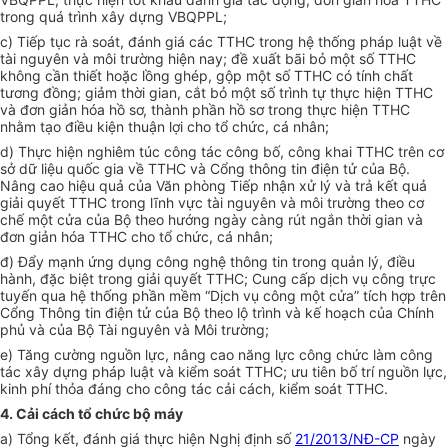
trong quá trình xây dựng VBQPPL;
c) Tiếp tục rà soát, đánh giá các TTHC trong hệ thống pháp luật về
tài nguyên và môi trường hiện nay; đề xuất bãi bỏ một số TTHC
không cần thiết hoặc lồng ghép, gộp một số TTHC có tính chất
tương đồng; giảm thời gian, cắt bỏ một số trình tự thực hiện TTHC
và đơn giản hóa hồ sơ, thành phần hồ sơ trong thực hiện TTHC
nhằm tạo
đ
iều kiện thuận lợi cho tổ chức, cá nhân;
d) Thực hiện nghiêm túc công tác công bố, công khai TTHC trên cơ
sở dữ liệu quốc gia về TTHC và Cổng thông tin điện tử của Bộ.
Nâng cao hiệu quả của Văn phòng Tiếp nhận xử lý và trả kết quả
giải quyết TTHC trong lĩnh vực tài nguyên và môi trường theo cơ
chế một cửa của Bộ theo hướng ngày càng rút ngắn thời gian và
đơn giản hóa TTHC cho
tổ chức
, cá nhân;
đ) Đẩy mạnh ứng dụng công ng
hệ thông tin
trong quản lý,
đ
iều
hành, đặc biệt trong giải quyết TTHC; Cung cấp dịch vụ công trực
tuyến qua hệ thống phần mềm “Dịch vụ công một cửa” tích hợp trên
Cổng Thông tin điện tử của Bộ theo lộ trình và kế hoạch của Chính
phủ và của Bộ Tài nguyên và Môi trường;
e) Tăng cường nguồn lực, nâng cao năng lực công chức làm công
tác xây dựng pháp luật và kiểm soát TTHC; ưu tiên bố trí nguồn lực,
kinh phí thỏa đáng cho công tác cải cách, kiểm soát TTHC.
4. Cải cách tổ chức bộ máy
a) Tổng kết, đánh giá thực hiện Nghị định số
21/2013/NĐ-CP
ngày