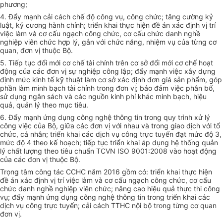
phương;
4. Đẩy mạnh cải cách chế độ công vụ, công chức; tăng cường kỷ
luật, kỷ cương hành chính; triển khai thực hiện đề án xác định vị trí
việc làm và cơ cấu ngạch công chức, cơ cấu chức danh nghề
nghiệp viên chức hợp lý, gắn với chức năng, nhiệm vụ của từng cơ
quan, đơn vị thuộc Bộ.
5. Tiếp tục đổi mới cơ chế tài chính trên cơ sở đổi mới cơ chế hoạt
động của các đơn vị sự nghiệp công lập; đẩy mạnh việc xây dựng
định mức kinh tế kỹ thuật làm cơ sở xác định đơn giá sản phẩm, góp
phần làm minh bạch tài chính trong đơn vị; bảo đảm việc phân bổ,
sử dụng ngân sách và các nguồn kinh phí khác minh bạch, hiệu
quả, quản lý theo
m
ục tiêu.
6. Đẩy mạnh ứng dụng công ng
hệ thông tin
trong quy trình xử lý
công việc của Bộ, giữa các đơn vị với nhau và trong giao dịch với tổ
chức, cá nhân; triển khai các dịch vụ công trực tuyến đạt mức độ 3,
mức độ 4 theo kế hoạch; tiếp tục triển khai áp dụng hệ thống quản
lý chất lượng theo tiêu chuẩn TCVN ISO 9001:2008 vào hoạt động
của các đơn vị thuộc Bộ.
Trọng tâm công tác CCHC năm 2016 gồm có: triển khai thực hiện
đề án xác định vị trí việc làm và cơ cấu ngạch công chức, cơ cấu
chức danh nghề nghiệp viên chức; nâng cao hiệu quả thực thi công
vụ; đẩy mạnh ứng dụng công ng
hệ thông tin
trong triển khai các
dịch vụ công trực tuyến; cải cách TTHC nội bộ trong từng cơ quan
đơn vị.