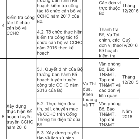
trưởng ban hành Kế
Các đơn vị
hoạch kiểm tra công
Tháng
trực thuộc
tác tổ chức cán bộ và
12/2016
Bộ
CCHC năm 2017 của
Kiểm tra công
Bộ.
tác tổ chức
4
cán bộ và
Thanh tra
4.2. Tổ chức thực hiện
CCHC
Bộ, Vụ Tài
kiểm tra công tác tổ
chính, các
Quý
chức cán bộ và CCHC
đơn vị theo
IV/2016
năm 2016 theo kế
Kế hoạch
hoạch.
kiểm tra
Văn phòng
5.1. Quyết định của Bộ
Bộ, Báo
trưởng ban hành Kế
TN&MT,
Tháng
hoạch tuyên truyền
Tạp chí
12/2015
Vụ Thi
công tác CCHC năm
TN&MT và
đua,
2016 của Bộ.
các đơn vị
Khen
liên quan
thưởng
5.2. Thực hiện đưa
Văn phòng
và TT
Xây dựng,
tin, bài, chuyên mục
Bộ, Báo
thực hiện Kế
Năm
về CCHC trên Cổng
TN&MT,
5
hoạch tuyên
2016
Thông tin điện tử của
Tạp chí
truyền CCHC
Bộ.
TN&MT
năm 2016
5.3. Xây dựng tuyển
tập về lịch sử hình