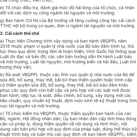
e) Tổ chức
đ
iều tra, đánh giá mức độ hài lòng của tổ chức, cá nhân
đối với các dịch vụ công ngành tài nguyên và môi trường;
g) Ban hành Chỉ thị của Bộ trưởng về tăng cường công tác cải cách
TTHC nội bộ trong cơ quan, đơn vị ngành tài nguyên và môi trường.
2. Cải cách thể chế
a) Thực hiện Chương trình xây dựng và ban hành VBQPPL năm
2016 thuộc phạm vi quản lý nhà nước của Bộ bảo đảm trình tự, thủ
tục theo quy định; trọng tâm là hoàn thiện, trình Quốc hội thông qua
Luật đo đạc và bản đồ; các văn bản hướng dẫn thi hành Luật bảo
vệ môi trường, Luật tài nguyên, môi trường biển và hải đảo, Luật khí
tượng thủy văn;
b) Rà soát VBQPPL thuộc các lĩnh vực quản lý nhà nước của Bộ để
sửa đổi, bổ sung, thay thế, bãi bỏ theo thẩm quyền hoặc trình cấp
có thẩm quyền sửa đổi, bổ sung, thay thế, bãi bỏ bảo đảm khắc
phục các quy định còn bất cập và phù hợp với các luật mới được
ban hành; tiếp tục rà soát,
đ
iều chỉnh, bổ sung, xây dựng mới các
tiêu chuẩn, quy chuẩn kỹ thuật, định mức kinh tế-kỹ thuật trong lĩnh
vực tài nguyên và môi trường;
c) Tổ chức kiểm tra VBQPPL thuộc thẩm quyền ban hành của các
Bộ, ngành, Hội đồng nhân dân,
Ủy ban
nhân dân cấp tỉnh theo đúng
căn cứ pháp lý, đúng thẩm quyền về nội dung và hình thức, nội
dung văn bản
phù hợp
với quy định của pháp luật, đúng thể thức kỹ
thuật trình bày và tuân thủ các quy định về ban hành VBQPPL; kiểm