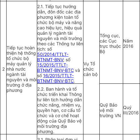
2.1. Tiếp tục hướng
dẫn, đôn đốc các địa
phương kiện toàn tổ
chức bộ máy và nâng
cao hiệu lực, hiệu quả
quản lý ngành tài
Tổng cục,
nguyên và môi trường
các Cục
Năm
theo các Thông tư liên
trực thuộc
2016
Tiếp tục hoàn
tịch: số
Bộ
thiện hệ thống
50/2014/TTLT-
tổ chức bộ
BTNMT-BNV
; số
máy quản lý
Vụ Tổ
15/2015/TTLT-
2
nhà nước
chức
BTNMT-BNV-BTC
và
ngành tài
cán bộ
số
16/2015/TTLT-
nguyên và môi
BTNMT-BNV-BTC
.
trường ở địa
2.2. Ban hành và tổ
phương
chức triển khai Thông
tư liên tịch hướng dẫn
chức năng, nhiệm vụ,
Quỹ Bảo
Quý
quyền hạn, cơ cấu tổ
vệ môi
III/2016
chức và cơ chế hoạt
trường VN
động của Quỹ Bảo vệ
môi trường địa
phương.
3.1. Phân loại đơn vị