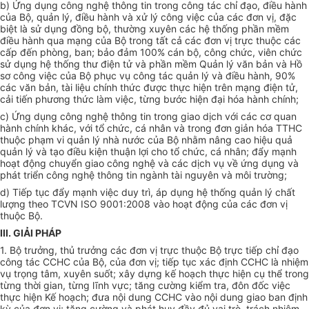
b) Ứng dụng công ng
hệ thông tin
trong công tác chỉ đạo,
đ
iều hành
của Bộ, quản lý,
đ
iều hành và xử lý công việc của các đơn vị, đặc
biệt là sử dụng đồng bộ, thường xuyên các hệ thống phần mềm
đ
iều hành qua mạng của Bộ trong tất cả các đơn vị trực thuộc các
cấp đến phòng, ban; bảo đảm 100% cán bộ, công chức, viên chức
sử dụng hệ thống thư điện tử và phần mềm Quản lý văn bản và Hồ
sơ công việc của Bộ phục vụ công tác quản lý và
đ
iều hành, 90%
các văn bản, tài liệu chính thức được thực hiện trên mạng điện tử,
cải tiến phương thức làm việc, từng bước hiện đại hóa hành chính;
c) Ứng dụng công ng
hệ thông tin
trong giao dịch với các cơ quan
hành chính khác, với tổ chức, cá nhân và trong đơn giản hóa TTHC
thuộc phạm vi quản lý nhà nước của Bộ nhằm nâng cao hiệu quả
quản lý và tạo
đ
iều kiện thuận lợi cho
tổ chức
, cá nhân; đẩy mạnh
hoạt động chuyển giao công nghệ và các dịch vụ về ứng dụng và
phát triển công ng
hệ thông tin
ngành tài nguyên và môi trường;
d) Tiếp tục đẩy mạnh việc duy trì, áp dụng hệ thống quản lý chất
lượng theo TCVN ISO 9001:2008 vào hoạt động của các đơn vị
thuộc Bộ.
III. GIẢI PHÁP
1. Bộ trưởng, thủ trưởng các đơn vị trực thuộc Bộ trực tiếp chỉ đạo
công tác CCHC của Bộ, của đơn vị; tiếp tục xác định CCHC là nhiệm
vụ trọng tâm, xuyên suốt; xây dựng kế hoạch thực hiện cụ thể trong
từng
thời gian
, từng lĩnh vực; tăng cường kiểm tra, đôn đốc việc
thực hiện
Kế hoạch
; đưa nội dung CCHC vào nội dung giao ban định
kỳ của đơn vị; tăng cường và phát huy đầy đủ vai trò, trách nhiệm