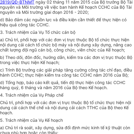
2819/QĐ-BTNMT
ngày 02 tháng 11 năm 2015 của Bộ trưởng Bộ Tài
nguyên và Môi trường về việc ban hành Kế hoạch CCHC của Bộ Tài
nguyên và Môi trường giai đoạn 2016 - 2020;
d) Bảo đảm các nguồn lực và
đ
iều kiện cần thiết để thực hiện có
hiệu quả công tác CCHC.
3. Trách nhiệm của Vụ Tổ chức cán bộ
a) Chủ trì, phối hợp với các đơn vị trực thuộc Bộ tổ chức thực hiện
nội dung cải cách tổ chức bộ máy và nội dung xây dựng, nâng cao
chất lượng đội ngũ cán bộ, công chức, viên chức của
Kế hoạch
;
b) Theo dõi, đôn đốc, hướng dẫn, kiểm tra các đơn vị trực thuộc Bộ
trong
việc thực hiện
Kế hoạch
;
c) Trình Bộ trưởng các giải pháp tăng cường công tác chỉ đạo,
đ
iều
hành CCHC; thực hiện kiểm tra công tác CCHC năm 2016 của Bộ;
d)
Tổng hợp
, báo cáo kết quả, tiến độ thực hiện công tác CCHC
hàng quý, 6 tháng và năm 2016 của Bộ theo
Kế hoạch
.
4. Trách nhiệm của Vụ Pháp chế
Chủ trì,
phối hợp
với các đơn vị trực thuộc Bộ tổ chức thực hiện nội
dung cải cách thể chế và nội dung cải cách TTHC của Bộ theo Kế
hoạch.
5. Trách nhiệm của Vụ Kế hoạch
a) Chủ trì rà soát, xây dựng, sửa đổi định mức kinh tế kỹ thuật còn
chưa phù hợp hoặc còn thiếu;