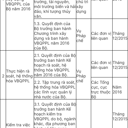
trường, tài nguyên,
chủ trì
VBQPPL của
môi trường biển và hải
xây
Bộ năm 2016
đảo, khí tượng thủy
dựng
văn.
1.3. Quyết định của
Bộ trưởng ban hành
Vụ
Chương trình xây
Các đơn vị
Tháng
Pháp
dựng và ban hành
liên quan
12/2015
chế
VBQPPL năm 2016
của Bộ.
2.1. Quyết định của Bộ
trưởng ban hành
Kế
Các đơn vị
Tháng
hoạch
rà soát, hệ
liên quan
12/2015
thống hóa VBQPPL
Thực hiện rà
Vụ
năm 2016 của Bộ.
2
soát, hệ thống
Pháp
hóa VBQPPL
chế
2.2. Tập trung rà soát,
Các Tổng
hệ thống hóa VBQPPL
cục, cục
Năm
các lĩnh vực quản lý
trực thuộc
2016
nhà nước của Bộ.
Bộ
3.1. Quyết định của Bộ
trưởng ban hành Kế
hoạch kiểm tra
Tháng
VBQPPL do bộ, ngành
12/2015
khác, địa phương ban
Kiểm tra việc