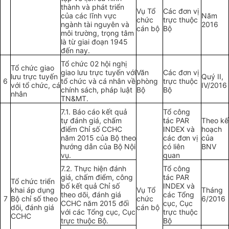
thành và phát triển
Vụ Tổ
Các đơn vị
của các lĩnh vực
Năm
chức
trực thuộc
ngành tài nguyên và
2016
cán bộ
Bộ
môi trường, trọng tâm
là từ giai đoạn 1945
đến nay.
Tổ chức 02 hội nghị
Tổ chức giao
giao lưu trực tuyến với
Văn
Các đơn vị
lưu trực tuyến
Quý II,
6
tổ chức và cá nhân về
phòng
trực thuộc
với tổ chức, cá
IV/2016
chính sách, pháp luật
Bộ
Bộ
nhân
TN&MT.
7.1. Báo cáo kết quả
Tổ công
tự đánh giá, chấm
tác PAR
Theo kế
điểm Chỉ số CCHC
INDEX và
hoạch
năm 2015
của
Bộ theo
các đơn vị
của
hướng dẫn của Bộ Nội
có liên
BNV
vụ.
quan
7.2. Thực hiện đánh
Tổ công
giá, chấm điểm, công
tác PAR
Tổ chức triển
bố kết quả Chỉ số
INDEX và
khai áp dụng
Vụ Tổ
Tháng
theo dõi, đánh giá
các Tổng
7
Bộ chỉ số theo
chức
6/2016
CCHC năm 2015 đối
cục, Cục
dõi, đánh giá
cán bộ
với các Tổng cục, Cục
trực thuộc
CCHC
trực thuộc Bộ.
Bộ