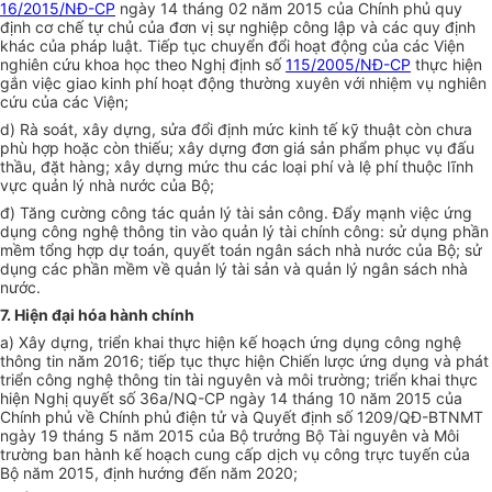
16/2015/NĐ-CP
ngày 14 tháng 02 năm 2015 của Chính phủ quy
định cơ chế tự chủ của đơn vị sự nghiệp công lập và các quy định
khác của pháp luật. Tiếp tục chuyển đổi hoạt động của các Viện
nghiên cứu khoa học theo Nghị định số
115/2005/NĐ-CP
thực hiện
gắn việc giao kinh phí hoạt động thường xuyên với nhiệm vụ nghiên
cứu của các Viện;
d) Rà soát, xây dựng, sửa đổi
định
mức kinh tế kỹ thuật còn chưa
phù hợp hoặc còn thiếu; xây dựng đơn giá sản phẩm phục vụ đấu
thầu, đặt hàng; xây dựng mức thu các loại phí và lệ phí thuộc lĩnh
vực quản lý nhà nước của Bộ;
đ) Tăng cường công tác quản lý tài sản công. Đẩy mạnh việc ứng
dụng công ng
hệ thông tin
vào quản lý tài chính công: sử dụng phần
mềm tổng hợp dự toán, quyết toán ngân sách nhà nước của Bộ; sử
dụng các phần mềm về quản lý tài sản và quản lý ngân sách nhà
nước.
7. Hiện đại hóa hành chính
a) Xây dựng, triển khai thực hiện kế hoạch ứng dụng công ng
hệ
thông tin
năm 2016; tiếp tục thực hiện Chiến lược ứng dụng và phát
triển công ng
hệ thông tin
tài nguyên và môi trường; triển khai thực
hiện Nghị quyết số 36a/NQ-CP ngày 14 tháng 10 năm 2015 của
Chính phủ về Chính phủ điện tử và Quyết định số 1209/QĐ-BTNMT
ngày 19 tháng 5 năm 2015 của Bộ trưởng Bộ Tài nguyên và Môi
trường ban hành kế hoạch cung cấp dịch vụ công trực tuyến của
Bộ năm 2015, định hướng đến năm 2020;