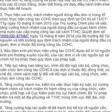
của các tổ chức Đảng, đoàn thể trong chỉ đạo,
đ
iều hành triển khai
thực hiện
Kế hoạch
.
2. Thực hiện vai trò, trách nhiệm người đứng đầu đơn vị trong tổ
chức thực hiện công tác CCHC theo quy định tại Chỉ thị số 13/CT-
TTg ngày 10 tháng 6 năm 2015 của Thủ tướng Chính phủ về việc
tăng cường trách nhiệm của người đứng đầu cơ quan hành chính
nhà nước các cấp trong công tác cải cách TTHC; Quyết định số
1686/QĐ-BTNMT
ngày 13 tháng 8 năm 2014 của Bộ trưởng Bộ Tài
nguyên và Môi trường quy định trách nhiệm của người đứng đầu cơ
quan, đơn vị thuộc Bộ trong công tác CCHC.
3. Bảo đảm kinh phí thực hiện công tác CCHC được bố trí từ nguồn
kinh phí thường xuyên của Bộ, của các đơn vị và các nguồn lực tài
chính hỗ trợ khác theo quy định của pháp luật.
4. Tiếp tục nâng cao năng lực, trình độ đội ngũ cán bộ, công chức,
viên chức làm công tác CCHC ở các đơn vị thuộc Bộ; đồng thời, có
chế độ, chính sách
hợp lý
đối với đội ngũ cán bộ, công chức, viên
chức làm công tác CCHC.
5. Tăng cường thanh tra, kiểm tra việc thực hiện kỷ luật, kỷ cương
hành chính và trách nhiệm thi hành công vụ của công chức, viên
chức; phối hợp với Cục Kiểm soát thủ tục hành chính, Bộ Tư pháp
kiểm tra một số địa phương về TTHC trong lĩnh vực đất đai, môi
trường.
6. Tăng cường
hợp tác
quốc tế để tranh thủ hỗ trợ về nguồn vốn,
đào tạo, chuyển giao công nghệ quản lý, góp phần đẩy mạnh công