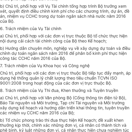
b) Chủ trì, phối hợp với Vụ Tài chính
tổng hợp
trình Bộ trưởng xem
xét, quyết định
đ
iều chỉnh kinh phí cho các chương trình, dự án, đề
án, nhiệm vụ CCHC trong dự toán ngân sách nhà nước năm 2016
của Bộ.
6. Trách nhiệm của Vụ Tài chính
a) Chủ trì,
phối hợp
với các đơn vị trực thuộc Bộ tổ chức thực hiện
nội dung cải cách tài chính công của Bộ theo
Kế hoạch
;
b) Hướng dẫn chuyên môn, nghiệp vụ về xây dựng dự toán và
đ
iều
chỉnh dự toán ngân sách năm 2016 để phân bổ kinh phí thực hiện
công tác CCHC năm 2016 của Bộ.
7. Trách nhiệm của Vụ Khoa học và Công nghệ
Chủ trì, phối hợp với các đơn vị trực thuộc Bộ tiếp tục đẩy mạnh, áp
dụng hệ thống quản lý chất lượng theo tiêu chuẩn TCVN ISO
9001:2008 trong hoạt động của các đơn vị trực thuộc Bộ.
8. Trách nhiệm của Vụ Thi đua, Khen thưởng và Tuyên truyền
a) Chủ trì,
phối hợp
với Văn phòng Bộ (Cổng thông tin điện tử Bộ),
Báo Tài nguyên và Môi trường, Tạp chí Tài nguyên và Môi trường
xây dựng kế hoạch và hướng dẫn triển khai thông tin, tuyên truyền
các nhiệm vụ CCHC năm 2016 của Bộ;
b) Tổ chức phong trào thi đua thực hiện Kế hoạch; đề xuất khen
thưởng kịp thời, chính xác những đơn vị, cá nhân có thành tích và
phê bình, kỷ luật những đơn vị, cá nhân thực hiện chưa nghiêm túc