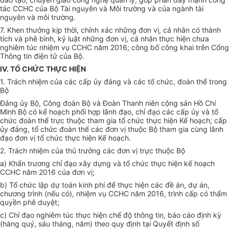
tác CCHC của Bộ Tài nguyên và Môi trường và của ngành tài
nguyên và môi trường.
7. Khen thưởng kịp
thời
, chính xác những đơn vị, cá nhân có thành
tích và phê bình, kỷ luật những đơn vị, cá nhân thực hiện chưa
nghiêm túc nhiệm vụ CCHC năm 2016; công bố công khai trên Cổng
Thông tin điện tử của Bộ.
IV. TỔ CHỨC THỰC HIỆN
1. Trách nhiệm của các cấp ủy đảng và các tổ chức, đoàn thể trong
Bộ
Đảng
ủy
Bộ, Công đoàn Bộ và Đoàn Thanh niên cộng sản Hồ Chí
Minh Bộ có kế hoạch
phối hợp
lãnh đạo, chỉ đạo các cấp
ủy
và tổ
chức đoàn thể trực thuộc tham gia tổ chức thực hiện Kế hoạch; cấp
ủy
đảng, tổ chức đoàn thể các đơn vị thuộc Bộ tham gia cùng lãnh
đạo đơn vị tổ chức thực hiện Kế hoạch.
2. Trách nhiệm của thủ trưởng các đơn vị trực thuộc Bộ
a) Khẩn trương chỉ đạo xây dựng và tổ chức thực hiện kế hoạch
CCHC năm 2016 của đơn vị;
b) Tổ chức lập dự toán kinh phí để thực hiện các đề án, dự án,
chương trình (nếu có), nhiệm vụ CCHC năm 2016, trình cấp có thẩm
quyền phê duyệt;
c) Chỉ đạo nghiêm túc thực hiện chế độ thông tin, báo cáo định kỳ
(hàng quý, sáu tháng, năm) theo quy định tại Quyết định số