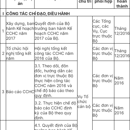
chủ trì
phối hợp
hoàn
án
thành
I
CÔNG TÁC CHỈ ĐẠO, ĐIỀU HÀNH
Các Tổng
Xây dựng, ban
Quyết định của Bộ
cục, các
hành Kế hoạch
trưởng ban hành Kế
Tháng
1
Vụ, Cục
CCHC năm
hoạch CCHC năm
12/2016
trực thuộc
2017
2017 của Bộ.
Bộ
Tổ chức hội
Hội nghị tổng kết
Các đơn vị
Tháng
2
nghị tổng kết
công tác CCHC năm
trực thuộc
12/2016
năm
2016 của Bộ.
Bộ
3.1. Theo dõi, đôn
đốc, hướng dẫn các
đơn vị trực thuộc Bộ
Các đơn vị
Năm
thực hiện công tác
trực thuộc
2016
CCHC năm 2016 và
Bộ
chế độ báo cáo theo
3
Báo cáo CCHC
quy định.
Vụ Tổ
chức
3.2. Thực hiện chế độ
Các đơn vị
cán bộ
báo cáo CCHC định
Năm
trực thuộc
kỳ của Bộ theo quy
2016
Bộ
định.
4.1. Quyết định của Bộ