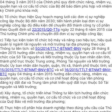
04 tháng 3 năm 2013 của Chính phủ quy định chức năng, nhiệm vụ,
quyền hạn và cơ cấu tổ chức của Bộ để bảo đảm phù hợp với nhiệm
kỳ Chính phủ khóa mới;
b) Tổ chức thực hiện Quy hoạch mạng lưới các đơn vị sự nghiệp
công lập thuộc Bộ đến năm 2030; tiến hành phân loại đơn vị sự
nghiệp công lập đủ
đ
iều kiện để chuyển đổi thành công ty cổ phần
theo Quyết định số
22/2015/QĐ-TTg
ngày 22 tháng 6 năm 2015 của
Thủ tướng Chính phủ về chuyển đổi đơn vị sự nghiệp công lập;
c) Tiếp tục kiện toàn tổ chức bộ máy và nâng cao hiệu lực, hiệu quả
quản lý ngành tài nguyên và môi trường tại địa phương theo các
Thông tư liên tịch: số
50/2014/TTLT-BTNMT-BNV
ngày 28 tháng 8
năm 2015 hướng dẫn chức năng, nhiệm vụ, quyền hạn và cơ cấu tổ
chức của Sở Tài nguyên và Môi trường thuộc
Ủy ban
nhân dân tỉnh,
thành phố trực thuộc Trung ương, Phòng Tài nguyên và Môi trường
thuộc
Ủy ban
nhân dân huyện, quận, thị xã, thành phố thuộc tỉnh; số
15/2015/TTLT-BTNMT-BNV-BTC
và số
16/2015/TTLT-BTNMT-BNV-
BTC
ngày 04 tháng 4 năm 2015 hướng dẫn chức năng, nhiệm vụ,
quyền hạn, cơ cấu tổ chức và cơ chế hoạt động của Văn phòng
đăng ký đất đai và Trung tâm phát triển quỹ đất trực thuộc Sở Tài
nguyên và Môi trường;
d) Xây dựng, tổ chức triển khai Thông tư liên tịch hướng dẫn chức
năng, nhiệm vụ, quyền hạn, cơ cấu tổ chức và cơ chế hoạt động
của Quỹ Bảo vệ môi trường địa phương;
đ) Thực hiện cổ phần hóa doanh nghiệp theo đúng yêu cầu của Thủ
tướng Chính phủ, kiện toàn tổ chức và hoạt động các doanh nghiệp