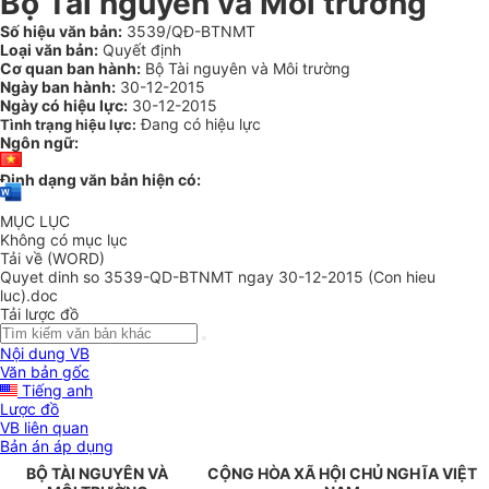
Bộ Tài nguyên và Môi trường
Số hiệu văn bản:
3539/QĐ-BTNMT
Loại văn bản:
Quyết định
Cơ quan ban hành:
Bộ Tài nguyên và Môi trường
Ngày ban hành:
30-12-2015
Ngày có hiệu lực:
30-12-2015
Đang có hiệu lực
Tình trạng hiệu lực:
Ngôn ngữ:
Định dạng văn bản hiện có:
MỤC LỤC
Không có mục lục
Tải về (WORD)
Quyet dinh so 3539-QD-BTNMT ngay 30-12-2015 (Con hieu
luc).doc
Tải lược đồ
Nội dung VB
Văn bản gốc
Tiếng anh
Lược đồ
VB liên quan
Bản án áp dụng
BỘ TÀI NGUYÊN VÀ
CỘNG HÒA XÃ HỘI CHỦ NGHĨA VIỆT