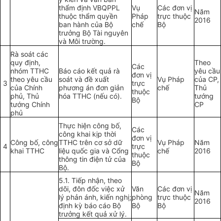
thẩm định VBQPPL
Vụ
Các đơn vị
Năm
thuộc thẩm quyền
Pháp
trực thuộc
2016
ban hành của Bộ
chế
Bộ
trưởng Bộ Tài nguyên
và Môi trường.
Rà soát các
quy định,
Theo
Các
nhóm TTHC
Báo cáo kết quả rà
yêu cầu
đơn vị
theo yêu cầu
soát và đề xuất
Vụ Pháp
của CP,
3
trực
của Chính
phương án đơn giản
chế
Thủ
thuộc
phủ, Thủ
hóa TTHC (nếu có).
tướng
Bộ
tướng Chính
CP
phủ
Thực hiện công bố,
Các
công khai kịp thời
đơn vị
Công bố, công
TTHC trên cơ sở dữ
Vụ Pháp
Năm
4
trực
khai TTHC
liệu quốc gia và Cổng
chế
2016
thuộc
thông tin điện tử của
Bộ
Bộ.
5.1. Tiếp nhận, theo
dõi, đôn đốc việc xử
Văn
Các
đơn vị
Năm
lý phản ánh, kiến nghị;
phòng
trực thuộc
2016
định kỳ báo cáo Bộ
Bộ
Bộ
trưởng kết quả xử
lý
.