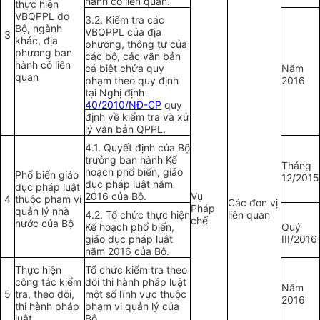
hành có liên quan.
thực hiện
VBQPPL do
3.2. Kiểm tra các
Bộ, ngành
VBQPPL của địa
3
khác, địa
phương, thông tư của
phương ban
các bộ, các văn bản
hành có liên
cá biệt chứa quy
Năm
quan
phạm theo quy định
2016
tại Nghị định
40/2010/NĐ-CP
quy
định về kiểm tra và xử
lý văn bản QPPL.
4.1. Quyết định của Bộ
trưởng ban hành Kế
Tháng
hoạch phổ biến, giáo
Phổ biến giáo
12/2015
dục pháp luật năm
dục pháp luật
2016 của Bộ.
Vụ
4
thuộc phạm vi
Các đơn vị
Pháp
quản lý nhà
4.2. Tổ chức thực hiện
liên quan
chế
nước của Bộ
Kế hoạch
phổ biến,
Quý
giáo dục pháp luật
III/2016
năm 2016 của Bộ.
Thực hiện
Tổ chức
kiểm tra theo
công tác kiểm
dõi thi hành pháp luật
Năm
5
tra, theo dõi,
một số lĩnh vực thuộc
2016
thi hành pháp
phạm vi quản lý của
luật
Bộ.