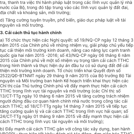
tra, thanh tra việc thi hành pháp luật trong các lĩnh vực quản lý nhà
nước của Bộ, trong đó tập trung vào các lĩnh vực quản lý đất đai,
địa chất và k
hoán
g sản, môi trường;
d) Tăng cường tuyên truyền, phổ biến, giáo dục pháp luật về tài
nguyên và môi trường.
3. Cải cách thủ tục hành chính
a) Tổ chức thực hiện các Nghị quyết: số 19/NQ-CP ngày 12 tháng 3
năm 2015 của Chính phủ về những nhiệm vụ, giải pháp chủ yếu tiếp
tục cải thiện môi trường kinh doanh, nâng cao năng lực cạnh tranh
quốc gia hai năm 2015 -2016; số 43/NQ-CP ngày 06 tháng 6 năm
2015 của Chính phủ về một số nhiệm vụ trọng tâm cải cách TTHC
trong hình thành và thực hiện dự án đầu tư có sử dụng đất để cải
thiện môi trường kinh doanh. Tổ chức triển khai Quyết định số
2522/QĐ-BTNMT ngày 29 tháng 9 năm 2015 của Bộ trưởng Bộ Tài
nguyên và Môi trường ban hành Kế hoạch triển khai thực hiện các
Chỉ thị của Thủ tướng Chính phủ về đẩy mạnh thực hiện cải cách
TTHC trong lĩnh vực tài nguyên và môi trường (các Chỉ thị: số
13/CT-TTg ngày 10 tháng 6 năm 2015 về tăng cường trách nhiệm
người đứng đầu cơ quan hành chính nhà nước trong công tác cải
cách TTHC; số 18/CT-TTg ngày 14 tháng 7 năm 2015 về tiếp tục
tăng cường quản lý và cải cách TTHC trong lĩnh vực hải quan; số
24/CT-TTg ngày 01 tháng 9 năm 2015 về đẩy mạnh thực hiện cải
cách TTHC trong lĩnh vực tài nguyên và môi trường);
b) Đẩy mạnh cải cách TTHC gắn với công tác xây dựng, ban hành
VBQPPL; thực hiện tốt khâu đánh giá tác động, đơn giản hóa TTHC