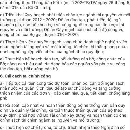
cấp phòng theo Thông báo Kết luận số 202-TB/TW ngày 26 tháng 5
năm 2015 của Bộ Chính trị;
d) Triển khai Quy hoạch phát triển nhân lực ngành tài nguyên và môi
trường giai đoạn 2012 - 2020; Đề án đào tạo, phát triển đội ngũ
chuyên gia, cán bộ khoa học và công nghệ trong các lĩnh vực tài
nguyên và môi trường; Đề án Đẩy mạnh cải cách chế độ công vụ,
công chức của Bộ giai đoạn 2016 - 2020;
đ) Thực hiện việc chuyển ngạch sang chức danh nghề nghiệp viên
chức ngành tài nguyên và môi trường; tổ chức thi thăng hạng chức
danh nghề nghiệp viên chức của ngành theo quy định;
e) Thực hiện kế hoạch đào tạo, bồi dưỡng cán bộ, công chức của
Bộ; nâng cao hiệu quả, đa dạng hóa các nguồn vốn phục vụ công
tác đào tạo, bồi dưỡng cán bộ.
6. Cải cách tài chính công
a) Tiếp tục cải tiến công tác dự toán, phân bổ, cân đối ngân sách
nhà nước và quản lý chi tiêu để tạo sự chủ động và tăng cường
trách nhiệm của các đơn vị, bảo đảm hiệu quả,
t
iết kiệm, chống lãng
phí;
b) Rà soát, cập nhật và hoàn thiện đồng bộ hệ thống văn bản quy
định về quản lý tài chính, kế toán thuộc thẩm quyền của Bộ theo
quy định; phối hợp với Bộ Tài chính xây dựng và hoàn thiện cơ chế
chính sách tài chính ngành tài nguyên và môi trường;
c) Thực hiện cơ chế tự chủ, tự chịu trách nhiệm theo Nghị định số