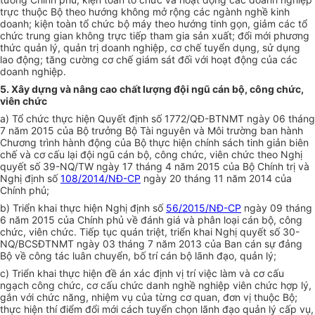
trực thuộc Bộ theo hướng không mở rộng các ngành nghề kinh
doanh; kiện toàn tổ chức bộ máy theo hướng tinh gọn, giảm các tổ
chức trung gian không trực tiếp tham gia sản xuất; đổi mới phương
thức quản lý, quản trị doanh nghiệp, cơ chế tuyển dụng, sử dụng
lao động; tăng cường cơ chế giám sát đối với hoạt động của các
doanh nghiệp.
5. Xây dựng và nâng cao chất lượng đội ngũ cán bộ, công chức,
viên chức
a) Tổ chức thực hiện Quyết định số 1772/QĐ-BTNMT ngày 06 tháng
7 năm 2015 của Bộ trưởng Bộ Tài nguyên và Môi trường ban hành
Chương trình hành động của Bộ thực hiện chính sách tinh giản biên
chế và cơ cấu lại đội ngũ cán bộ, công chức, viên chức theo Nghị
quyết số 39-NQ/TW ngày 17 tháng 4 năm 2015 của Bộ Chính trị và
Nghị định số
108/2014/NĐ-CP
ngày 20 tháng 11 năm 2014 của
Chính phủ;
b) Triển khai thực hiện Nghị định số
56/2015/NĐ-CP
ngày 09 tháng
6 năm 2015 của Chính phủ về đánh giá và phân loại cán bộ, công
chức, viên chức. Tiếp tục quán triệt, triển khai Nghị quyết số 30-
NQ/BCSĐTNMT ngày 03 tháng 7 năm 2013 của Ban cán sự đảng
Bộ về công tác luân chuyển, bố trí cán bộ lãnh đạo, quản lý;
c) Triển khai thực hiện đề án xác định vị trí việc làm và cơ cấu
ngạch công chức, cơ cấu chức danh nghề nghiệp viên chức hợp lý,
gắn với chức năng, nhiệm vụ của từng cơ quan, đơn vị thuộc Bộ;
thực hiện thí
đ
iểm đổi mới cách tuyển chọn lãnh đạo quản lý cấp vụ,