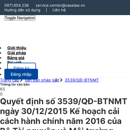
0971.654.238
service.center@caselaw.vn
Hướng dẫn sử dụng
|
Liên hệ
Toggle Navigation
Giới thiệu
Giải pháp
Bảng giá
Bài viết
Đăng ký
Đăng nhập
Trang chủ
Văn bản pháp luật
3539/QĐ-BTNMT
Thông tin văn bản
65
0
Quyết định số 3539/QĐ-BTNMT
ngày 30/12/2015 Kế hoạch cải
cách hành chính năm 2016 của