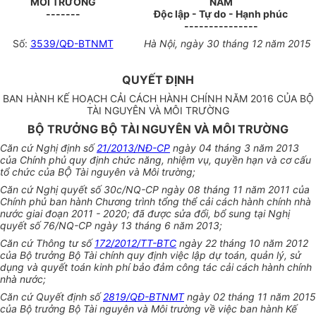
MÔI TRƯỜNG
NAM
-------
Độc lập - Tự do - Hạnh phúc
---------------
Số:
3539/QĐ-BTNMT
Hà Nội, ngày 30 tháng 12 năm 2015
QUYẾT ĐỊNH
BAN HÀNH KẾ HOẠCH CẢI CÁCH HÀNH CHÍNH NĂM 2016 CỦA BỘ
TÀI NGUYÊN VÀ MÔI TRƯỜNG
BỘ TRƯỞNG BỘ TÀI NGUYÊN VÀ MÔI TRƯỜNG
Căn cứ Nghị định số
21/2013/NĐ-CP
ngày 04 tháng 3 năm 2013
của Chính phủ quy định chức năng, nhiệm vụ, quyền hạn và cơ cấu
tổ chức của
BỘ
Tài nguyên và Môi trường;
Căn cứ Nghị quyết số 30c/NQ-CP ngày 08 tháng 11 năm 2011 của
Chính phủ ban hành Chương trình tổng thể cải cách hành chính nhà
nước giai đoạn 2011 - 2020; đã được sửa đổi, bổ sung tại Nghị
quyết số 76/NQ-CP ngày 13 tháng 6 năm 2013;
Căn cứ Thông tư số
172/2012/TT-BTC
ngày 22 tháng 10 năm 2012
của Bộ trưởng Bộ Tài chính quy định việc lập dự toán, quản lý, sử
dụng và quyết toán kinh phí bảo đảm công tác cải cách hành chính
nhà nước;
Căn cứ Quyết định số
2819/QĐ-BTNMT
ngày 02 tháng 11 năm 2015
của Bộ trưởng Bộ Tài nguyên và Môi trường về việc ban hành Kế