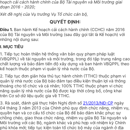
hoạch cải cách hành chính của Bộ Tài nguyên và Môi trường giai
đoạn 2016 - 2020;
Xét đề nghị của Vụ trưởng Vụ Tổ chức cán bộ,
QUYẾT ĐỊNH:
Điều 1
.
Ban hành Kế hoạch cải cách hành chính (CCHC) năm 2016
của Bộ Tài nguyên và Môi trường (sau đây gọi tắt là Kế hoạch) với
những nội dung sau:
I. MỤC TIÊU
1. Tiếp tục hoàn thiện hệ thống văn bản quy phạm pháp luật
(VBQPPL) về tài nguyên và môi trường, trong đó tập trung nâng cao
chất lượng và bảo đảm tiến độ xây dựng và ban hành VBQPPL theo
kế hoạch thuộc phạm vi quản lý nhà nước của Bộ.
2. Tiếp tục đơn giản
hóa
thủ tục hành chính (TTHC) thuộc phạm vi
quản lý nhà nước của Bộ bảo đảm tạo
đ
iều kiện thuận lợi và thông
t
hoán
g cho tổ chức và cá nhân; 100% TTHC thuộc phạm vi chức
năng quản lý nhà nước của Bộ được kịp thời công bố, công khai
trên Cơ sở dữ liệu quốc gia về TTHC.
3. Rà soát, đánh giá thực hiện Nghị định số
21/2013/NĐ-CP
ngày
04 tháng 3 năm 2013 của Chính phủ quy định chức năng, nhiệm vụ,
quyền hạn và cơ cấu tổ chức của Bộ để bảo đảm khắc phục sự
chồng chéo, giao thoa chức năng, nhiệm vụ giữa Bộ Tài nguyên và
Môi trường với các Bộ, ngành khác và
phù hợp
với nhiệm kỳ Chính
phủ khóa mới; tiếp tục kiện toàn tổ chức bộ máy của ngành ở địa