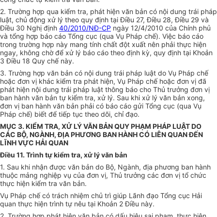
2. Trường hợp qua kiểm tra, phát hiện văn bản có nội dung trái pháp
luật, chủ động xử lý theo quy định tại Điều 27, Điều 28, Điều 29 và
Điều 30 Nghị định
40/2010/NĐ-CP
ngày 12/4/2010 của Chính phủ
và tổng hợp báo cáo Tổng cục (qua Vụ Pháp chế). Việc báo cáo
trong trường hợp này mang tính chất đột xuất nên phải thực hiện
ngay, không chờ để xử lý báo cáo theo định kỳ, quy định tại Khoản
3 Điều 18 Quy chế này.
3. Trường hợp văn bản có nội dung trái pháp luật do Vụ Pháp chế
hoặc đơn vị khác kiểm tra phát hiện, Vụ Pháp chế hoặc
đơn vị
đã
phát hiện nội dung trái pháp luật thông báo cho Thủ trưởng đơn vị
ban hành văn bản tự kiểm tra, xử lý. Sau khi
xử lý
văn bản xong,
đơn vị ban hành văn bản phải có báo cáo gửi Tổng cục (qua Vụ
Pháp chế) biết để tiếp tục theo dõi, chỉ đạo.
MỤC 3. KIỂM TRA, XỬ LÝ VĂN BẢN QUY PHẠM PHÁP LUẬT DO
CÁC BỘ, NGÀNH, ĐỊA PHƯƠNG BAN HÀNH CÓ LIÊN QUAN ĐẾN
LĨNH VỰC HẢI QUAN
Điều 11. Trình tự kiểm tra, xử lý văn bản
1. Sau khi nhận được văn bản do Bộ, Ngành, địa phương ban hành
thuộc mảng nghiệp vụ của đơn vị, Thủ trưởng các đơn vị tổ chức
thực hiện kiểm tra văn bản
.
Vụ Pháp chế có trách nhiệm chủ trì giúp Lãnh đạo Tổng cục Hải
quan thực hiện
trình
tự nêu tại Khoản 2 Điều này.
2. Trường hợp phát hiện văn bản có dấu hiệu sai phạm, thực hiện