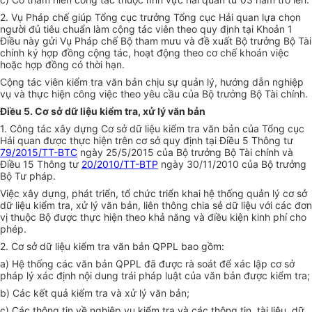
2. Vụ Pháp chế giúp Tổng cục trưởng Tổng cục Hải quan lựa chọn
người đủ tiêu chuẩn làm cộng tác viên theo quy định tại Khoản 1
Điều nà
y
gửi Vụ Pháp chế Bộ tham mưu và đề xuất Bộ trưởng Bộ Tài
chính ký hợp đ
ồ
ng cộng tác, hoạt động theo cơ chế k
hoán
việc
hoặc hợp đồng c
ó
thời hạn.
Cộng tác viên kiểm tra văn bản chịu sự quản lý, hướng dẫn nghiệp
vụ và thực hiện công việc theo yêu cầu
của
Bộ trưởng Bộ Tài chính.
Điều 5. Cơ sở dữ liệu kiểm tra, xử lý văn bản
1. Công tác xây dựng Cơ sở dữ liệu kiểm
tr
a văn bản của Tổng cục
Hải quan được thực hiện trên cơ sở quy định tại Điều 5 Thông tư
79/2015/TT-BTC
ngày 25/5/2015 của Bộ trưởng Bộ Tài chính và
Điều 15 Thông tư
20/2010/TT-BTP
ngày 30/11/2010 của Bộ trưởng
Bộ Tư pháp.
Việc xây dựng, phát triển, tổ chức triển khai hệ thống quản lý cơ sở
dữ liệu kiểm tra, xử lý văn bản, liên thông chia sẻ dữ liệu
với
các đơn
vị thuộc Bộ được thực hiện theo khả năng và điều kiện kinh phí cho
phép.
2. Cơ sở dữ liệu
kiểm tra
văn bản QPPL bao gồm:
a) Hệ thống các văn bản QPPL đã được rà soát để xác lập cơ sở
pháp lý xác định nội dung trái pháp luật của văn bản được kiểm tra;
b) Các
kết quả
kiểm tra và xử lý văn bản;
c) Các thông tin về nghiệp vụ kiểm tra và các thông tin, tài liệu, dữ