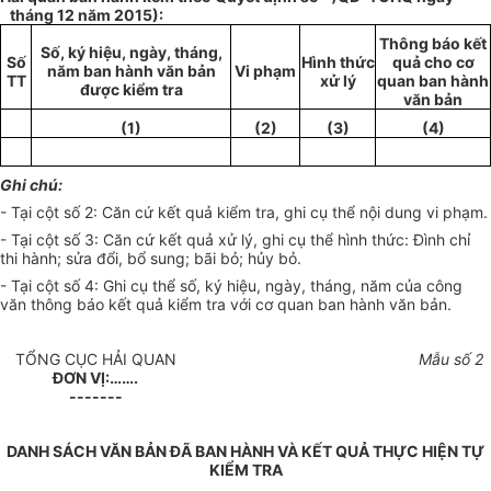
tháng
12
năm
2015):
Thông báo kết
S
ố
, ký hiệu, ngày, tháng,
Số
Hình thức
quả cho cơ
năm ban hành văn bản
Vi phạm
TT
xử lý
quan ban hành
được kiểm tra
văn bản
(1)
(2)
(3)
(4)
Ghi ch
ú
:
- Tại cột số 2: Căn cứ kết quả kiểm tra, ghi cụ thể nội dung vi phạm.
- Tại cột số 3: Căn cứ kết quả xử
l
ý, ghi cụ thể hình thức: Đình chỉ
thi hành;
sửa đổi
,
bổ sung
; bãi bỏ;
hủy
bỏ.
- Tại cột số 4: Ghi cụ thể số, ký hiệu, ngày, tháng, năm của công
văn thông báo kết quả kiểm
tr
a với cơ quan ban hành văn bản.
TỔNG CỤC HẢI QUAN
Mẫu số
2
ĐƠN VỊ:…….
-------
DANH SÁCH VĂN BẢN ĐÃ BAN HÀNH VÀ KẾT QUẢ THỰC HIỆN TỰ
KIỂM TRA