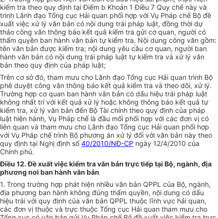
kiểm tra theo quy định tại Điểm b Khoản 1 Điều 7 Quy chế này và
trình Lãnh đạo Tổng cục Hải quan phối hợp với Vụ Pháp chế Bộ đề
xuất việc xử lý văn bản có nội dung trái pháp luật, đồng thời dự
thảo công văn thông báo kết quả kiểm tra gử
i
cơ quan, người có
thẩm quyền ban hành văn bản tự
kiểm tra
. Nội dung công văn gồm:
tên văn bản được kiểm tra; nội dung yêu cầu cơ quan, người ban
hành văn bản có nội dung trái pháp luật tự kiểm tra và xử lý văn
bản theo quy định của pháp luật;
Trên cơ sở đó, tham mưu cho Lãnh đạo Tổng cục Hải quan trình Bộ
phê duyệt công văn thông báo kết quả kiểm
tr
a và theo d
õ
i, xử lý.
Trường hợp cơ quan ban hành văn bản có dấu hiệu trái pháp luật
không nhất trí với
kết quả
xử lý hoặc không thông báo kết quả tự
kiểm tra, xử l
ý
văn bản đến Bộ Tài chính theo quy định của pháp
luật hiện hành, Vụ Pháp chế là đầu mối phối hợp với các đơn vị có
liên quan và tham mưu cho Lãnh đạo Tổng cục Hải quan phối hợp
với Vụ Pháp chế trình Bộ phương án xử lý đối
với
văn bản này theo
quy định tại Nghị định số
40/2010/NĐ-CP
ngày 12/4/2010 của
Chính phủ.
Điều 12. Đề xuất việc kiểm tra văn bản trực tiếp tại Bộ, ngành, địa
phương nơi ban hành văn bản
1. Trong trường hợp phát hiện nhiều văn bản QPPL của Bộ, ngành,
địa phương ban hành không đúng thẩm quyền, nội dung có dấu
hiệu trái với quy định của văn bản QPPL thuộc lĩnh vực hải quan,
các đơn vị thuộc và trực thuộc Tổng cục Hải quan tham mưu cho
Tổng cục có văn bản gửi Vụ Pháp chế Bộ đề
xuất
việc kiểm tra trực