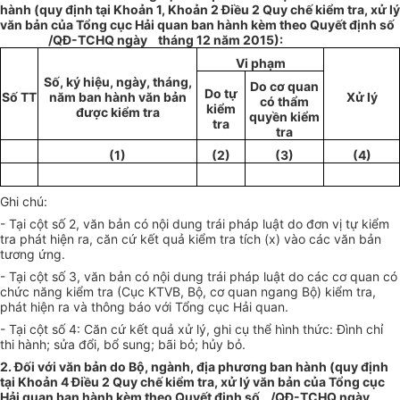
hành (quy định tạ
i
Khoản 1, Khoản 2 Điều 2 Quy chế
kiểm
tra, xử lý
văn bản của
Tổng
cục Hả
i
quan ban hành kèm theo Quyết định s
ố
/QĐ-TCHQ ngày tháng 12 năm 2015):
Vi phạm
Số, ký hiệu, ngày, tháng,
Do cơ quan
Do tự
Số TT
năm ban hành văn bản
Xử lý
có thẩm
kiểm
được kiểm tra
quyền kiểm
tra
tra
(1)
(2)
(3)
(4)
Ghi chú:
- Tạ
i
cột số 2, văn b
ả
n có nội dung trái pháp luật do đơn vị tự
kiểm
tra
phát hiện ra, căn cứ
kết quả
kiểm tra tích (x) vào các văn bản
tương ứng.
- Tại cột số 3, văn bản có nội dung trái pháp luật do các cơ quan có
chức năng
kiểm tra
(Cục KTVB, Bộ, cơ quan ngang Bộ) kiểm tra,
phát hiện ra và thông báo với
Tổng
cục Hải quan.
- Tại cột số 4: Căn cứ kết quả xử lý, ghi cụ thể
hình
thức: Đình ch
ỉ
thi hành; sửa đổi, bổ sung; bãi bỏ;
hủy
bỏ.
2. Đ
ối
với văn bản do Bộ, ngành, địa phương ban hành (quy định
tại Khoản 4
Điều
2 Quy chế kiểm tra, xử lý văn bản của Tổng cục
H
ải
quan ban hành kèm theo Quyết định s
ố
/QĐ-TCHQ ngày