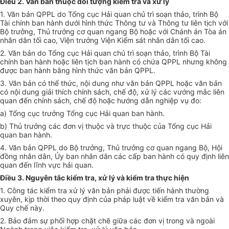
Điều 2. Văn bản thuộc đối tượng kiểm tra và xử lý
1. Văn bản QPPL do Tổng cục Hải quan chủ trì soạn thảo, trình Bộ
Tài chính ban hành dưới
hình
thức Thông tư và Thông tư liên tịch với
Bộ trưởng, Thủ trưởng cơ
q
uan ngang Bộ hoặc với Chánh án Tòa án
nhân dân tối cao, Viện trưởng Viện Kiểm sát nhân dân tối cao.
2. Văn bản do Tổng cục Hải quan chủ trì soạn thảo, trình Bộ Tài
chính ban hành hoặc liên tịch ban hành có chứa QPPL nhưng không
được ban hành bằng hình thức văn bản QPPL.
3. Văn bản có thể thức, nội dung như văn bản QPPL hoặc văn bản
có nội dung giải thích chính sách, chế độ, xử lý các vướng mắc liên
quan đến chính sách, chế độ hoặc hướng dẫn nghiệp vụ đo:
a)
Tổng
cục trưởng Tổng cục Hải quan ban hành.
b) Thủ trưởng các đơn vị thuộc và trực thuộc của Tổng cục Hải
quan ban hành.
4. Văn bản QPPL do Bộ trưởng, Thủ trưởng cơ quan ngang Bộ, Hội
đồng nhân dân,
Ủ
y ban nhân dân các cấp ban hành có quy định liên
quan đến lĩnh vực hải quan.
Điều 3. Nguyên tắc kiểm tra, xử lý và kiểm tra thực hiện
1. Công tác kiểm tra xử lý văn bản phả
i
được tiến hành thường
xuyên, kịp thời theo quy định của pháp luật về kiểm tra văn bản và
Quy chế này.
2. Bảo đảm sự phối hợp chặt chẽ giữa các đơn vị trong và ngoài