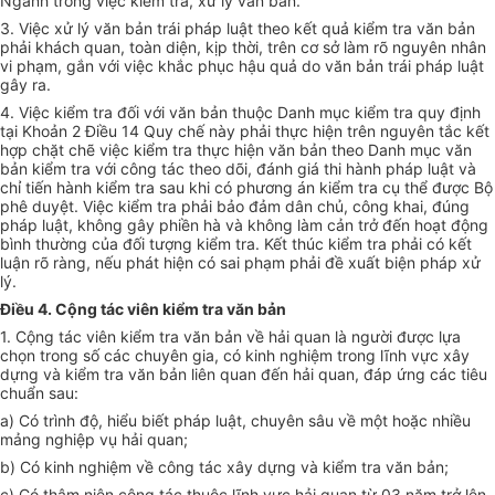
Ngành trong việc kiểm tra, xử lý văn bản.
3. Việc xử lý văn bản trái pháp luật theo kết quả kiểm tra văn bản
phải khách quan, toàn diện, kịp thời, trên cơ sở làm rõ nguyên nhân
vi phạm, gắn với việc khắc phục hậu quả do văn bản trái pháp luật
gây ra.
4. Việc kiểm tra đối với văn bản thuộc Danh mục kiểm tra quy định
tại Khoản 2 Điều 14 Quy chế này phải thực hiện trên nguyên tắc kết
hợp chặt chẽ việc kiểm
tr
a thực hiện
văn
bản theo Danh mục văn
bản kiểm tra với công tác theo dõi, đánh giá thi hành pháp luật và
chỉ tiến hành kiểm tra sau khi có phương án
kiểm tra
cụ thể được Bộ
phê duyệt. Việc kiểm tra phải bảo đảm dân chủ, công khai, đúng
pháp luật, không gây phiền hà và không làm cản trở đến hoạt động
bình thường của đối tượng kiểm tra. Kết thúc
kiểm tra
phải có kết
luận rõ ràng, nếu phát hiện có sai phạm phải đề xuất biện pháp xử
lý.
Điều 4. Cộng tác viên kiểm tra văn bản
1. Cộng tác viên kiểm tra văn bản về hải quan là người được lựa
chọn trong số các chuyên gia, có kinh nghiệm trong lĩnh vực xây
dựng và kiểm tra văn bản liên quan đến hải quan, đáp ứng các tiêu
chuẩn sau:
a) Có trình độ, hiểu biết pháp luật, chuyên sâu về một hoặc nhiều
mảng nghiệp vụ hải quan;
b) Có kinh nghiệm về công tác xây dựng và kiểm
tr
a văn bản;
c) Có thâm niên công tác thuộc lĩnh vực hải quan từ 03 năm trở lên.