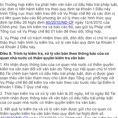
b) Trường hợp kiểm tra phát hiện văn bản có dấu hiệu trái pháp luật,
các đơn vị tiến hành
kiểm tra
theo quy định tại Khoản 1 Điều này
trình Tổng cục thực hiện trao
đối với
Vụ Pháp chế Bộ và các đơn vị
có liên quan báo cáo Bộ phương án xử lý theo các hình thức quy
định tại Điều 26 Nghị định
40/2010/NĐ-CP
ngày 12/4/2010 của
Chính phủ. Sau khi kiểm tra và báo cáo Bộ, sao gửi Vụ Pháp chế
Tổng cục và Vụ Pháp chế Bộ 01 bản để theo dõi, tổng hợp.
3. Vụ Pháp chế có trách nhiệm theo dõi, đôn đốc đơn vị chủ trì soạn
thảo thực hiện trình tự kiểm tra, xử lý văn bản quy định tại Khoản 1
và Khoản 2 Điều này.
Điều 8. Trình tự kiểm tra, xử lý văn bản theo thông báo của cơ
quan nhà nước có thẩm quyền kiểm tra văn bản
1. Khi nhận được thông báo
của
cơ quan nhà nước có thẩm quyền
kiểm tra văn bản đối với văn bản do Tổng cục Hải quan chủ trì trình
Bộ Tài chính ban hành có dấu hiệu trái pháp luật, đơn vị được giao
soạn thảo văn bản tham mưu cho Lãnh đạo Tổng cục phối hợp với
Vụ Pháp chế Bộ để kiểm tra văn bản theo các bước nêu tại Điểm b
Khoản 1 Điều 7 Quy chế này.
2. Thời hạn kiểm tra và xử lý văn bản là 20 ngày, kể từ ngày Bộ Tài
chính nhận được thông báo về văn bản có dấu hiệu trái pháp luật
của cơ quan nhà nước có thẩm quyền kiểm tra văn bản.
3. Kết quả tự kiểm tra và xử lý văn bản được gửi cho cơ quan có
thẩm quyền
kiểm tra
văn bản theo quy định tại Nghị định số
40/2010/NĐ-CP
ngày 12/4/2010 của Chính phủ. Sau khi kiểm tra và