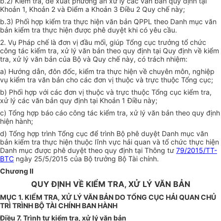
b.2) Kiểm tra, đề xuất phương án xử l
ý
các văn bản quy định tại
Khoản 1, Khoản 2 và Điểm a Khoản 3 Điều 2 Quy ch
ế
này;
b.3) Phối hợp kiểm tra thực hiện văn bản QPPL theo Danh mục văn
bản kiểm tra thực hiện được phê duyệt khi có yêu cầu.
2. Vụ Pháp chế là đơn vị đầu mối, giúp Tổng cục trưởng tổ chức
công tác kiểm tra, xử lý văn bản theo quy định tại Quy định về kiểm
tra, xử lý văn bản của Bộ và Quy chế này, có trách nhiệm:
a) Hướng dẫn, đôn đốc, kiểm tra thực hiện về chuyên môn, nghiệp
vụ kiểm tra văn bản cho các đơn vị thuộc và trực thuộc Tổng cục;
b) Phối hợp với các đơn vị thuộc và trực thuộc Tổng cục kiểm tra,
xử lý các văn bản quy định tại Khoản 1 Điều này;
c) Tổng hợp báo cáo công tác kiểm tra, xử lý văn bản theo quy định
hiện hành;
d) Tổng hợp trình Tổng cục để trình Bộ phê duyệt Danh mục văn
bản kiểm tra thực hiện thuộc lĩnh vực hải quan và tổ chức thực hiện
Danh mục được phê duyệt theo quy định tại Thông tư
79/2015/TT-
BTC
ngày 25/5/2015 của Bộ trưởng Bộ Tài chính.
Chương
II
QUY ĐỊNH VỀ KIỂM TRA, XỬ LÝ VĂN BẢN
MỤC 1. KIỂM TRA, XỬ LÝ VĂN BẢN DO TỔNG CỤC HẢI QUAN CHỦ
TRÌ TRÌNH BỘ TÀI CHÍNH BAN HÀNH
Điều 7. Trình tự kiểm tra, xử lý văn bản