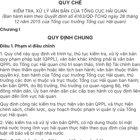
QUY CHẾ
KIỂM TRA, XỬ LÝ VĂN BẢN CỦA TỔNG CỤC HẢI QUAN
(Ban hành kèm theo Quyết đị
nh số 4163/
QĐ-TCHQ ngày 28 tháng
1
2
năm 20
1
5 của Tổng cục
trưởng
Tổng cục Hải quan)
Chương I
QUY ĐỊNH CHUNG
Điều 1. Phạm vi điều chỉnh
1. Quy chế này quy định về trình tự, thủ tục kiểm tra, xử lý văn bản
quy phạm pháp luật (QPPL), văn bản khác không phải là văn bản
QPPL do Tổng cục Hải quan chủ trì soạn thảo, trình Bộ Tài chính ban
hành theo thẩm quyền hoặc liên tịch ban hành; văn bản thuộc thẩm
quyền ký, ban hành của Tổn
g
cục trưởng Tổng cục Hải quan, thủ
trưởng các đơn vị thuộc và trực thuộc Tổng cục Hải quan ban hành;
văn bản QPPL do Bộ trưởng, thủ trưởng cơ quan ngang Bộ, Hội
đồng nhân dân,
Ủy ban
nhân dân các cấp ban hành có quy định liên
quan đến lĩnh vực hải quan.
Quy định công tác kiểm tra thực hiện văn bản QPPL và thực hiện
chính sách, chiến lược, quy hoạch thuộc phạm vi quản lý của Tổng
cục Hải quan.
2. Việc kiểm tra và xử lý văn bản QPPL có nội dung thuộc bí mật
nhà nước trong lĩnh vực hải quan thực hiện theo quy định của pháp
luật về bảo vệ bí mật nhà nước.