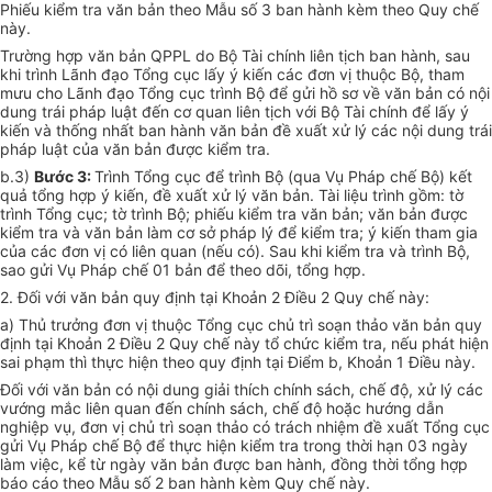
Phiếu kiểm tra văn bản theo Mẫu số 3 ban hành kèm theo Quy chế
này.
Trường hợp văn bản QPPL do Bộ Tài chính liên tịch ban hành, sau
khi trình Lãnh đạo Tổng cục lấy ý kiến các đơn vị thuộc Bộ, tham
mưu cho Lãnh đạo Tổng cục trình Bộ để gửi hồ sơ về văn bản có nội
dung
tr
ái pháp luật đến cơ quan liên tịch với Bộ Tài chính để lấy ý
kiến và thống nhất ban hành văn bản đề xuất xử lý các nội dung
tr
ái
pháp luật của văn bản được kiểm tra.
b.3)
Bước 3:
Trình Tổng cục để trình Bộ (qua Vụ Pháp chế Bộ) kết
quả
tổng
hợp ý kiến, đề xuất xử
lý
văn bản. Tài liệu trình gồm: tờ
trình Tổng cục; tờ trình Bộ; phiếu
kiểm tra
văn bản; văn bản được
kiểm tra
và văn bản làm cơ sở pháp
lý
để kiểm
tr
a; ý kiến tham gia
của các đơn vị có liên quan (nếu có). Sau khi
kiểm
tra và trình Bộ,
sao gửi Vụ Pháp chế 01 bản để theo dõi,
tổng
hợp.
2. Đối với văn bản quy định tại Khoản 2 Điều 2 Quy chế này:
a) Thủ trưởng đơn vị thuộc Tổng cục chủ trì soạn thảo văn bản quy
định tại Khoản 2 Điều 2 Quy chế này tổ chức kiểm tra, nếu phát hiện
sai phạm thì thực hiện theo quy định tại Điểm b, Khoản 1 Điều này.
Đối với văn bản có nội dung giải thích chính sách, chế độ, xử lý các
vướng mắc liên quan đến chính sách, chế độ hoặc hướng dẫn
nghiệp vụ, đơn vị chủ trì soạn thảo có trách nhiệm đề xuất Tổng cục
gửi Vụ Pháp ch
ế
Bộ để thực hiện
kiểm tra
trong thời hạn 03 ngày
làm việc, kể từ ngày văn bản được ban hành, đồng thời tổng hợp
báo cáo theo Mẫu số 2 ban hành kèm Quy chế này.