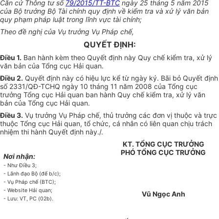
Căn cứ
Thông tư số
79/2015/TT-BTC
ngày 25 tháng 5 năm 2015
của B
ộ
trưởng Bộ Tài chính quy định về kiểm tra và xử lý văn bản
quy phạm pháp luật trong lĩnh vực tài chính;
Theo đề nghị của Vụ
trưởng
Vụ Pháp chế,
QUYẾT ĐỊNH:
Điều 1.
Ban hành kèm theo Quyết định này Quy chế kiểm tra, xử lý
văn bản của Tổng cục Hải quan.
Điều 2.
Quyết định này có hiệu lực kể từ ngày ký. Bãi bỏ Quyết định
số 2331/QĐ-TCHQ ngày 10 tháng 11 năm 2008 của Tổng cục
trưởng Tổng cục Hải quan ban hành Quy chế kiểm tra, xử lý văn
bản của Tổng cục Hải quan.
Điều 3.
Vụ trưởng Vụ Pháp chế, thủ trưởng các đơn vị thuộc và trực
thuộc Tổng cục Hải quan, tổ chức, cá nhân có liên quan chịu trách
nhiệm thi hành Quyết định này./.
KT. TỔNG CỤC TRƯỞNG
PHÓ TỔNG CỤC TRƯỞNG
Nơi nhận:
- Như Điều 3;
- Lãnh đạo Bộ (để b/c);
- Vụ Ph
á
p ch
ế
(BTC);
- Website Hải quan;
Vũ Ngọc Anh
- Lưu: VT, PC (02b).