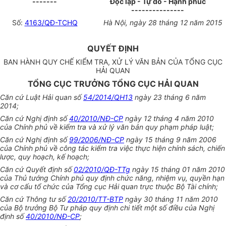
-------
Độc lập - Tự do - Hạnh phúc
---------------
Số:
4163/QĐ-TCHQ
Hà Nội
, ngày
28
tháng
12
năm
2015
QUYẾT ĐỊNH
BAN HÀNH QUY CHẾ KIỂM TRA, XỬ LÝ VĂN BẢN CỦA TỔNG CỤC
HẢI QUAN
TỔNG CỤC TRƯỞNG TỔNG CỤC HẢI QUAN
Căn cứ Luật Hải quan số
54/2014/QH13
ngày 23 tháng 6 năm
2014;
Căn cứ
Nghị định số
40/2010/NĐ-CP
ngày 12 tháng 4 năm 2010
của Chính phủ về kiểm tra và xử lý văn bản quy phạm pháp luật;
Căn cứ Nghị định số
99/2006/NĐ-CP
ngày 15 tháng 9 n
ă
m 2006
của Chính phủ về công tác kiểm tra việc thực hiện chính sách, chiến
lược, quy hoạch, kế hoạch;
Căn cứ Quyết định số
02/2010/QĐ-TTg
ngày 15 tháng 01 năm 2010
của Thủ tướng Chính phủ quy định chức năng, nhiệm vụ, quyền hạn
và cơ cấu tổ chức của Tổng cục Hải quan trực thuộc Bộ Tài chính;
Căn cứ Thông tư số
20/2010/TT-BTP
ngày 30 tháng 11 năm 2010
của Bộ trưởng Bộ Tư pháp quy định chi tiết một số điều của Nghị
định số
40/2010/NĐ-CP
;