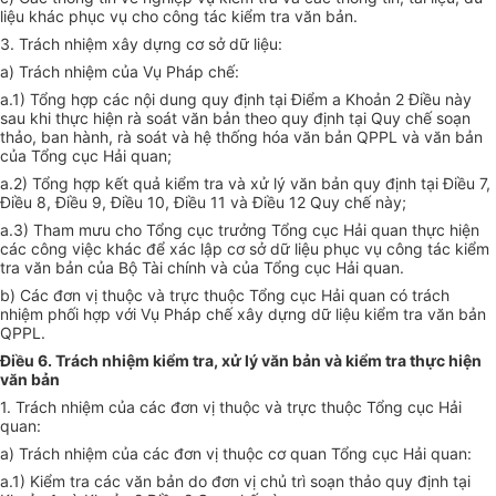
liệu khác phục vụ cho công tác kiểm tra văn bản.
3. Trách nhiệm xây dựng cơ sở dữ liệu:
a) Trách nhiệm của Vụ Pháp chế:
a.
1
) Tổng hợp các nội dung quy định tại Điểm a Khoản 2 Điều này
sau khi thực hiện rà soát văn bản theo quy định tại Quy chế soạn
thảo, ban hành, rà soát và hệ thống hóa văn bản QPPL và văn bản
của Tổng cục Hải quan;
a.2)
Tổng
hợp kết quả kiểm tra và xử lý văn bản quy định tại Điều 7,
Điều 8, Điều 9, Điều 10, Điều 11 và Điều 12 Quy chế này;
a.3) Tham mưu cho Tổng cục trưởng Tổng cục Hải
q
uan thực hiện
các công việc khác để xác lập cơ sở dữ liệu phục vụ công tác
kiểm
tra
văn bản của Bộ Tài chính và của Tổng cục Hải quan.
b) Các đơn vị thuộc và trực thuộc Tổng cục Hải quan có trách
nhiệm phối hợp với Vụ Pháp chế xây dựng dữ liệu kiểm tra văn bản
QPPL.
Điều 6. Trách nhiệm kiểm tra, xử lý văn bản và kiểm tra thực hiện
văn bản
1. Trách nhiệm của các
đơn vị
thuộc và trực thuộc Tổng cục Hải
quan:
a) Trách nhiệm của các đơn vị thuộc cơ quan Tổng cục Hải quan:
a.
1)
Kiểm tra các văn bản do đơn vị chủ trì soạn thảo quy định tại