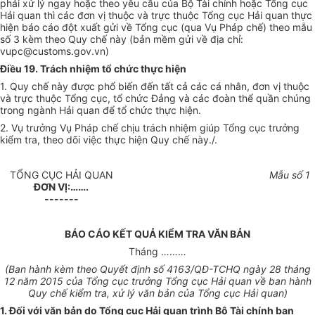
phải xử lý ngay hoặc theo yêu c
ầ
u của Bộ Tài chính hoặc Tổng cục
Hải quan thì các đơn vị thuộc và trực thuộc Tổng cục Hải quan thực
hiện báo cáo đột xuất gửi về Tổng cục (qua Vụ Pháp chế) theo mẫu
số 3 kèm theo Quy chế này (bản mềm
gửi
về địa chỉ:
vupc@customs.gov
.
vn
)
Điều 19. Trách nhiệm tổ chức thực hiện
1. Quy chế này được phổ biến đến tất cả các cá nhân, đơn vị thuộc
và trực thuộc Tổng cục, tổ chức Đảng và các đoàn thể quần chúng
trong ngành Hải quan để tổ chức thực hiện.
2. Vụ trưởng Vụ Pháp chế chịu trách nhiệm giúp Tổng cục trưởng
kiểm tra, theo dõi việc thực hiện Quy ch
ế
này./
.
TỔNG CỤC HẢI QUAN
Mẫu số
1
ĐƠN VỊ:…….
-------
BÁO CÁO KẾT QUẢ KIỂM TRA VĂN BẢN
Tháng …
……
(Ban hành kèm theo
Quyết định số 4163/
QĐ-TCHQ ngày 28
tháng
12 năm 20
1
5 của Tổng cục trưởng Tổng cục H
ả
i quan về ban hành
Quy chế kiểm tra,
xử lý
văn bản
của
Tổng
cục H
ả
i quan)
1. Đối với văn bản do
Tổng cục Hải
quan trình Bộ Tài chính ban