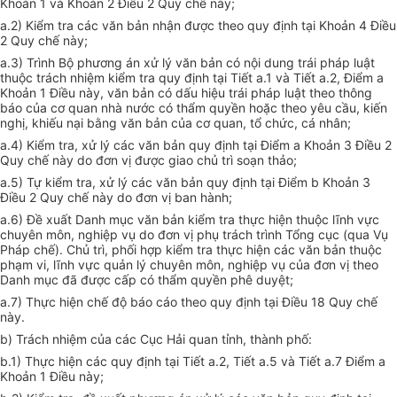
Khoản 1 và Khoản 2 Điều 2 Quy chế này;
a.2) Kiểm tra các văn bản nhận được theo quy định tại Khoản 4 Điều
2 Quy chế này;
a.3) Trình Bộ phương án xử lý văn bản có nội dung trái pháp luật
thuộc trách nhiệm kiểm tra quy định tại Tiết
a
.
1
và Tiết a.2, Điểm a
Khoản 1 Điều này, văn bản có dấu hiệu trái pháp luật theo thông
báo của cơ quan nhà nước có thẩm quyền hoặc theo yêu cầu, kiến
nghị, khiếu nại bằng văn bản
của
cơ quan, tổ chức, cá nhân;
a.4) Kiểm tra, xử lý các văn bản quy định tại Điểm a Khoản 3 Điều 2
Quy chế này do đơn vị được giao chủ trì soạn thảo;
a.
5
) Tự kiểm tra, xử lý các văn bản quy định tại Điểm b Khoản 3
Điều 2 Quy chế này do đơn vị ban hành;
a.6) Đề xuất Danh mục văn bản kiểm tra thực hiện thuộc lĩnh vực
chuyên môn, nghiệp vụ do
đơn vị
phụ trách trình Tổng cục (qua Vụ
Pháp chế). Chủ trì, phối hợp kiểm tra thực hiện các văn bản thuộc
phạm vi, lĩnh vực
q
uản lý chuyên môn, nghiệp vụ
của
đơn vị theo
Danh mục đã được cấp có thẩm quyền phê duyệt;
a.7) Thực hiện chế độ báo cáo theo quy định tại Điều 18 Quy chế
này.
b) Trách nhiệm của các Cục Hải quan tỉnh, thành phố:
b.
1
) Thực hiện các quy định tại Tiết a.2, Tiết a.5 và Tiết a.7 Điểm a
Khoản 1 Điều này;