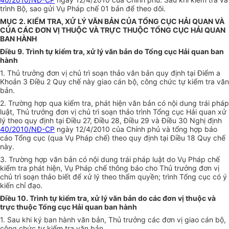
trình Bộ, sao gửi Vụ Pháp chế 01 bản để theo dõi.
MỤC 2. KIỂM TRA, XỬ LÝ VĂN BẢN CỦA TỔNG CỤC HẢI QUAN VÀ
CỦA CÁC ĐƠN VỊ THUỘC VÀ TRỰC THUỘC TỔNG CỤC HẢI QUAN
BAN HÀNH
Điều 9. Trình tự kiểm tra, xử lý văn bản do Tổng cục Hải quan ban
hành
1. Thủ trưởng đơn vị chủ trì soạn thảo văn bản quy định tại Điểm a
Khoản 3 Điều 2 Quy chế này giao cán bộ, công chức tự kiểm tra văn
bản.
2. Trường hợp qua kiểm tra, phát hiện văn bản có nội dung trái pháp
luật, Thủ trưởng đơn vị chủ trì soạn thảo trình Tổng cục Hải quan xử
lý theo quy định tại Điều 27, Điều 28, Điều 29 và Điều 30 Nghị định
40/2010/NĐ-CP
ngày 12/4/2010 của Chính phủ và tổng hợp báo
cáo Tổng cục (qua Vụ Pháp chế) theo quy định tại Điều 18 Quy chế
này.
3. Trường hợp văn bản có nội dung trái pháp luật do Vụ Pháp chế
kiểm tra phát hiện, Vụ Pháp chế thông báo cho Thủ trưởng đơn vị
chủ trì soạn thảo biết để xử lý theo thẩm quyền; trình Tổng cục có ý
kiến chỉ đạo.
Điều 10. Trình tự kiểm tra, xử lý văn bản do các đơn vị thuộc và
trực thuộc Tổng cục Hải quan ban hành
1. Sau khi ký ban hành
văn
bản, Thủ trưởng các
đơn vị
giao cán bộ,
công chức tự kiểm tra văn bản.