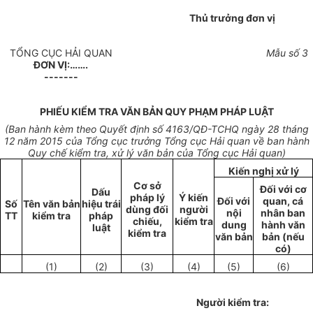
Thủ trưởng đơn vị
TỔNG CỤC HẢI QUAN
Mẫu số
3
ĐƠN VỊ:…….
-------
PHIẾU KIỂM TRA VĂN BẢN QUY PHẠM PHÁP LUẬT
(Ban hành kèm theo
Quyết định số 4163/
QĐ-TCHQ ngày 28
tháng
12 năm 20
1
5 của Tổng cục trưởng Tổng cục H
ả
i quan về ban hành
Quy chế kiểm tra,
xử lý
văn bản
của
Tổng
cục H
ả
i quan)
Kiến nghị xử lý
Cơ sở
Đối với cơ
Dấu
pháp l
ý
Ý kiến
Đối
với
quan, cá
Số
Tên
văn
bản
h
i
ệu trái
dùng đ
ố
i
người
nội
nhân ban
TT
kiểm tra
pháp
chiếu,
kiểm tra
dung
hành văn
luật
kiểm tra
văn bản
bản (nếu
có)
(1)
(2)
(3)
(4)
(5)
(6)
Người kiểm tra: