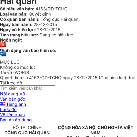
Hải quan
Số hiệu văn bản:
4163/QĐ-TCHQ
Loại văn bản:
Quyết định
Cơ quan ban hành:
Tổng cục Hải quan
Ngày ban hành:
28-12-2015
Ngày có hiệu lực:
28-12-2015
Đang có hiệu lực
Tình trạng hiệu lực:
Ngôn ngữ:
Định dạng văn bản hiện có:
MỤC LỤC
Không có mục lục
Tải về (WORD)
Quyet dinh so 4163-QD-TCHQ ngay 28-12-2015 (Con hieu luc).doc
Tải lược đồ
Nội dung VB
Văn bản gốc
Tiếng anh
Lược đồ
VB liên quan
Bản án áp dụng
BỘ TÀI CHÍNH
CỘNG HÒA XÃ HỘI CHỦ NGHĨA VIỆT
TỔNG CỤC HẢI QUAN
NAM