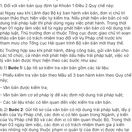
1. Đối với văn bản quy định tại Khoản 1 Điều 2 Quy chế này:
a) Ngay sau khi Lãnh đạo Bộ ký ban hành văn bản, đơn vị chủ trì
soạn thảo thực hiện việc tự kiểm tra. Nếu phát hiện văn bản có nội
dung trái pháp luật thì phải dừng ngay việc phát hành. Trong thời
hạn 01 ngày làm việc k
ể
từ ngày phát hiện văn bản có nội dung trái
pháp luật, Thủ trưởng đơn vị thuộc Tổng cục được giao chủ trì soạn
thảo văn bản có trách nhiệm trao
đ
ổ
i với
Vụ Pháp chế trước khi
tham mưu cho Tổng cục Hải quan trình Bộ văn bản mới thay thế.
b) Trường hợp sau khi phát hành, đ
ă
ng công báo, gửi văn bản cho
các tổ chức, cá nhân mới phát hiện dấu hiệu trái pháp luật, việc xử
lý văn bản được thực hiện theo các bước như sau:
b.
1
)
Bước 1:
Lập hồ sơ kiểm tra văn bản gồm các tài liệu:
- Phiếu kiểm tra văn bản theo Mẫu số 3 ban hành kèm theo Quy chế
này;
- Văn bản được kiểm tra;
- Văn bản làm cơ
sở
pháp lý để xác định nội dung trái pháp luật;
- Các tài liệu khác có liên quan đến việc kiểm tra văn bản.
b.2)
Bước 2
: Gửi hồ sơ của văn bản có nội dung trái pháp luật, lấy ý
kiến
của
Vụ Pháp chế, các đơn vị có liên quan trong Ngành, ý kiến
của Vụ Pháp chế Bộ và các đơn vị có liên quan thuộc Bộ. Trong thời
hạn 03 ngày làm
việc
, các đơn vị c
ó
trách nhiệm tham gia ý kiến
vào những nội dung thuộc phạm vi quản lý của đơn vị được nêu tại