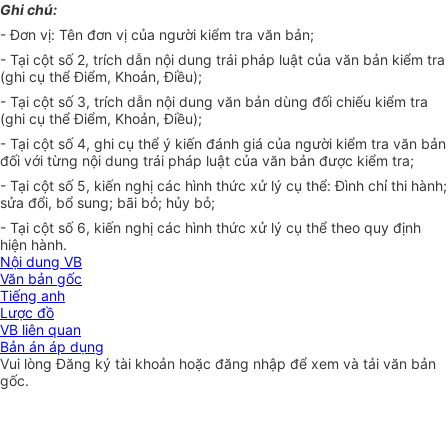
Ghi chú:
- Đơn vị: Tên đơn vị của người kiểm
tr
a văn b
ả
n;
- Tại cột số 2, trích dẫn nội dung trái pháp luật của văn bản kiểm tra
(ghi cụ th
ể
Điểm, Khoản, Điều);
- Tại cột số 3, trích dẫn nội dung văn bản dùng đối chiếu kiểm tra
(ghi cụ thể Điểm, Khoản, Điều);
- Tại cột số 4, ghi cụ thể ý kiến đánh giá của người kiểm tra văn b
ả
n
đối với từng nội
d
ung trái pháp luật
của
văn bản được kiểm
tr
a;
- Tại cột số 5, kiến nghị các hình thức xử lý cụ thể: Đình chỉ th
i
hành;
sửa đổi, bổ sung; bãi bỏ; hủy bỏ;
- Tại cột số 6, kiến nghị các hình thức xử lý cụ thể theo quy định
hiện hành.
Nội dung VB
Văn bản gốc
Tiếng anh
Lược đồ
VB liên quan
Bản án áp dụng
Vui lòng
Đăng ký
tài khoản hoặc
đăng nhập
để xem và tải văn bản
gốc.