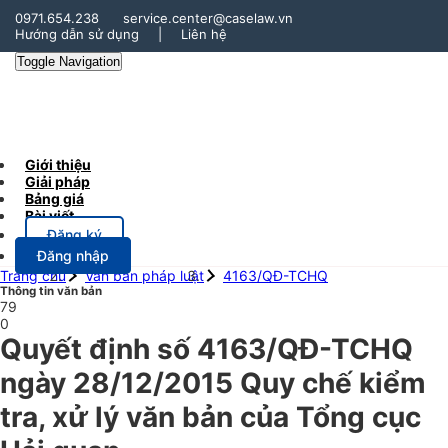
0971.654.238
service.center@caselaw.vn
Hướng dẫn sử dụng
|
Liên hệ
Toggle Navigation
Giới thiệu
Giải pháp
Bảng giá
Bài viết
Đăng ký
Đăng nhập
Trang chủ
Văn bản pháp luật
4163/QĐ-TCHQ
Thông tin văn bản
79
0
Quyết định số 4163/QĐ-TCHQ
ngày 28/12/2015 Quy chế kiểm
tra, xử lý văn bản của Tổng cục