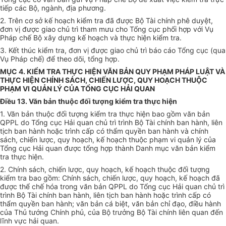
tiếp
các Bộ, ngành, địa phương.
2. Trên cơ
sở
kế hoạch kiểm tra đã được Bộ Tài chính phê duyệt,
đơn vị được giao chủ trì tham mưu cho Tổng cục phối hợp với Vụ
Pháp chế Bộ xây dựng kế hoạch và thực hiện kiểm tra.
3. Kết thúc kiểm tra, đơn vị được giao chủ trì báo cáo
Tổng
cục (qua
Vụ Pháp chế) để theo dõi,
tổng
hợp.
MỤC 4. KIỂM TRA THỰC HIỆN VĂN BẢN QUY PHẠM PHÁP LUẬT VÀ
THỰC HIỆN CHÍNH SÁCH, CHIẾN LƯỢC, QUY HOẠCH THUỘC
PHẠM VI QUẢN LÝ CỦA TỔNG CỤC HẢI QUAN
Điều 13. Văn bản thuộc đối tượng kiểm tra thực hiện
1. Văn bản thuộc đối tượng kiểm tra thực hiện bao gồm văn bản
QPPL do Tổng cục Hải quan chủ trì trình Bộ Tài chính ban hành, liên
tịch ban hành hoặc trình cấp có thẩm quyền ban hành và chính
sách, chiến lược, quy hoạch, kế hoạch thuộc phạm vi quản lý của
Tổng cục Hải quan được tổng hợp thành Danh mục văn bản kiểm
tra thực hiện.
2. Chính sách, chiến lược, quy hoạch, kế hoạch thuộc đối tượn
g
kiểm tra bao gồm: Chính sách, chiến lược, quy hoạch, kế hoạch đã
được th
ể
chế hóa trong văn bản QPPL do Tổng cục Hải
q
uan chủ trì
trình Bộ Tài chính ban hành, liên tịch ban hành hoặc trình cấp có
thẩm quyền
ban hành; văn bản cá biệt, văn bản chỉ đạo, điều hành
của Thủ tướng Chính phủ, của Bộ trưởng Bộ Tài chính liên quan đến
lĩnh vực hải quan.