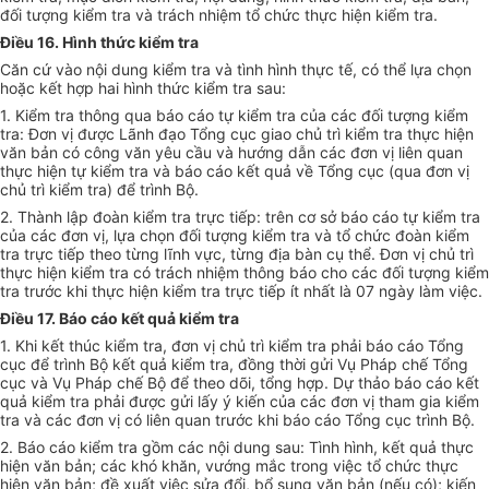
đối tượng kiểm tra và trách nhiệm tổ chức thực hiện
kiểm tra
.
Điều 16. Hình thức kiểm tra
Căn cứ vào nội dung kiểm tra và tình hình thực tế, có thể lựa chọn
hoặc kết hợp hai hình thức kiểm tra sau:
1. Kiểm tra thông qua báo cáo tự kiểm tra của các đối tượng kiểm
tra:
Đơn vị
được Lãnh đạo Tổng cục giao chủ trì kiểm tra thực hiện
văn bản có công văn yêu cầu và hướng dẫn các đơn vị liên quan
thực hiện tự kiểm tra và báo cáo kết quả về Tổng cục (qua
đơn vị
chủ trì kiểm tra) để trình Bộ.
2. Thành lập đoàn kiểm tra trực tiếp: trên cơ sở báo cáo tự kiểm tra
của các đơn vị, lựa chọn đối tượng kiểm tra và tổ chức đoàn kiểm
tra trực tiếp theo từng lĩnh vực, từng địa bàn cụ thể.
Đơn vị
chủ trì
thực hiện kiểm tra c
ó
trách nhiệm thông báo cho các đối tượng kiểm
tra trước khi thực hiện kiểm tra trực tiếp ít nhất là
0
7 ngày làm việc.
Điều 17. Báo cáo kết quả kiểm tra
1. Khi kết thúc kiểm tra, đơn vị chủ trì kiểm tra phải báo cáo Tổng
cục để trình Bộ kết quả
kiểm tra,
đồng thời gửi Vụ Pháp chế Tổng
cục và Vụ Pháp chế Bộ để theo dõi
, tổng hợp
. Dự thảo báo cáo kết
quả kiểm tra phải được gửi lấy ý kiến của các
đơn vị tham gia
kiểm
tra và các
đơn vị
c
ó
liên quan trước khi báo cáo Tổng cục trình Bộ.
2. Báo cáo kiểm tra gồm các nội dung sau: Tình hình, kết quả thực
hiện văn bản; các khó khăn, vướng mắc trong việc tổ chức thực
hiện văn bản; đề xuất việc sửa đổi, bổ sung văn bản (nếu có); kiến