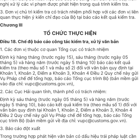
nghị xử lý các vi phạm được phát hiện trong quá trình kiểm tra.
3. Đơn vị chủ trì kiểm tra có trách nhiệm phối hợp với các đơn vị liên
quan thực hiện ý kiến chỉ đạo của Bộ tại báo cáo kết quả kiểm tra.
Chương III
TỔ CHỨC THỰC HIỆN
Điều 18. Chế độ báo cáo công tác kiểm tra, xử lý văn bản
1. Các
đơn vị
thuộc cơ quan Tổng cục có trách nhiệm
Định kỳ hàng tháng (trước ngày 15), sáu tháng (trước ngày 05
tháng 5) và hàng năm (trước ngày 5 tháng 10) báo cáo kết quả
kiểm tra (theo mẫu số 1 và mẫu số 2) đối với văn bản quy định tại
Khoản 1, Khoản 2, Điểm a Khoản 3, Khoản 4 Điều 2 Quy chế này gửi
Vụ Pháp chế để tổng hợp, báo cáo Tổng cục trình Bộ (bản mềm gửi
vào địa chỉ: vupc@customs.gov.vn),
2. Các Cục Hải quan tỉnh, thành phố có trách nhiệm:
Định kỳ sáu tháng (trước ngày 05 tháng 5) và hàng năm (trước
ngày 5 tháng 10), báo cáo kết quả kiểm tra (theo mẫu số 1) đối với
văn bản quy định tại Khoản 1, Khoản 2, Điểm a Khoản 3, Khoản 4
Điều 2 Quy chế này gửi Vụ Pháp chế để tổng hợp, báo cáo Tổng
cục trình Bộ (bản mềm gửi về địa chỉ: vupc@customs.gov.
v
n
)
.
3. Báo cáo đột xuất
Trong trường hợp phát hiện văn bản có dấu hiệu trái pháp luật cần