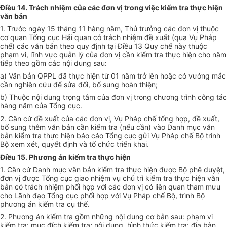
Điều 14. Trách nhiệm của các đơn vị trong việc kiểm tra thực hiện
văn bản
1. Trước ngày 15 tháng 11 hàng năm, Thủ trưởng các đ
ơn
vị thuộc
cơ quan Tổng cục Hải
q
uan có trách nhiệm đề xuất (qua Vụ Pháp
chế) các văn bản theo quy định tại
Điều
13 Quy chế này thuộc
phạm vi, lĩnh vực quản lý của đơn vị cần kiểm tra thực hiện cho năm
tiếp theo gồm các nội dung sau:
a) Văn bản QPPL đã thực hiện từ 01 năm
tr
ở lên hoặc có vướng mắc
cần nghiên cứu để sử
a
đổi, bổ sung hoàn thiện;
b) Thuộc nội dung trọng tâm của đơn vị trong chương trình công tác
hàng năm của Tổng cục.
2. Căn cứ đề xuất của các đơn vị, Vụ Pháp chế tổng hợp, đề xuất,
bổ sung thêm văn bản cần kiểm tra (nếu cần) vào Danh mục văn
bản kiểm tra thực hiện báo cáo Tổng cục gửi Vụ Pháp chế Bộ trình
Bộ xem xét, quyết định và tổ chức triển khai.
Điều 15. Phương án kiểm tra thực hiện
1. Căn cứ Danh mục văn bản kiểm tra thực hiện được Bộ phê duyệt,
đơn vị được Tổng cục giao nhiệm vụ chủ trì
kiểm tra
thực hiện văn
bản có trách nhiệm phối hợp với các đơn vị có liên quan tham mưu
cho Lãnh đạo Tổng cục phối hợp với Vụ Pháp ch
ế
Bộ, trình Bộ
phương án
kiểm tra
cụ thể.
2. Phương án kiểm tra gồm những nội dung cơ bản sau: phạm vi
kiểm tra; mục đích kiểm tra; nội dung, hình thức kiểm tra; địa bàn,