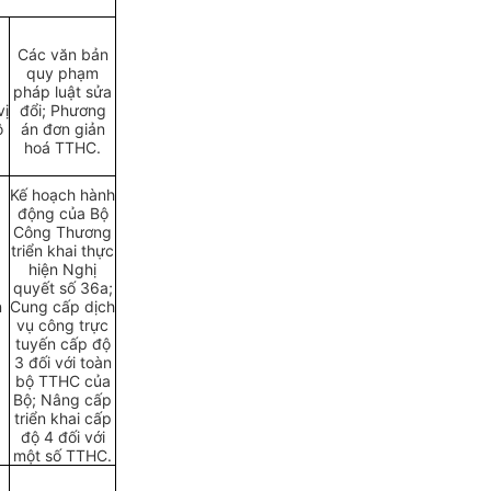
Các văn bản
quy phạm
pháp luật sửa
vị
đổi; Phương
ộ
án đơn giản
hoá TTHC.
Kế hoạch hành
động của Bộ
Công Thương
triển khai thực
hiện Nghị
quyết số 36a;
n
Cung cấp dịch
vụ công trực
tuyến cấp độ
3 đối với toàn
bộ TTHC của
Bộ; Nâng cấp
triển khai cấp
độ 4 đối với
một số TTHC.