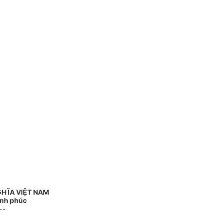
GHĨA VIỆT NAM
ạnh phúc
--