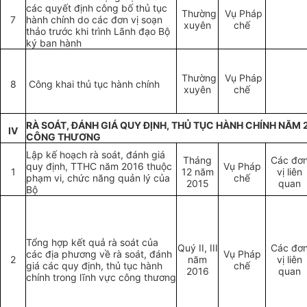
các quyết định công bố thủ tục
Thường
Vụ Pháp
7
hành chính do các đơn vị soạn
xuyên
chế
thảo trước khi trình Lãnh đạo Bộ
ký ban hành
Thường
Vụ Pháp
8
Công khai thủ tục hành chính
xuyên
chế
RÀ SOÁT, ĐÁNH GIÁ QUY ĐỊNH, THỦ TỤC HÀNH CHÍNH NĂM 
IV
CÔNG THƯƠNG
Lập kế hoạch rà soát, đánh giá
Tháng
Các đơ
quy định, TTHC năm 2016 thuộc
Vụ Pháp
1
12 năm
vị liên
phạm vi, chức năng quản lý của
chế
2015
quan
Bộ
Tổng hợp kết quả rà soát của
Quý II, III
Các đơ
các địa phương về rà soát, đánh
Vụ Pháp
2
năm
vị liên
giá các quy định, thủ tục hành
chế
2016
quan
chính trong lĩnh vực công thương