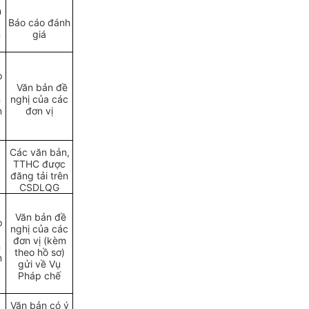
n
Báo cáo đánh
n
giá
p
Văn bản đề
n
nghị của các
n
đơn vị
Các văn bản,
TTHC được
đăng tải trên
CSDLQG
Văn bản đề
p
nghị của các
đơn vị (kèm
n
theo hồ sơ)
n
gửi về Vụ
Pháp chế
Văn bản có ý