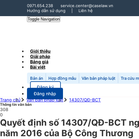
0971.654.238
service.center@caselaw.vn
Hướng dẫn sử dụng
|
Liên hệ
Toggle Navigation
Giới thiệu
Giải pháp
Bảng giá
Bài viết
Bản án
Hợp đồng mẫu
Văn bản pháp luật
Tra cứu 
Đăng ký
Đăng nhập
Trang chủ
Văn bản pháp luật
14307/QĐ-BCT
Thông tin văn bản
308
0
Quyết định số 14307/QĐ-BCT ngà
năm 2016 của Bộ Công Thương