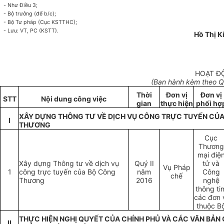
-
Như Điều 3;
- Bộ trưởng (để b/c);
- Bộ Tư pháp (Cục KSTTHC);
- Lưu: VT, PC (KSTT).
Hồ Thị K
HOẠT Đ
(Ban hành kèm theo Q
Thời
Đơn vị
Đơn vị
STT
Nội dung công việc
gian
thực hiện
phối hợ
XÂY DỰNG THÔNG TƯ VỀ DỊCH VỤ CÔNG TRỰC TUYẾN CỦ
I
THƯƠNG
Cục
Thương
mại điệ
Xây dựng Thông tư về dịch vụ
Quý II
tử và
Vụ Pháp
1
công trực tuyến của Bộ Công
năm
Công
chế
Thương
2016
nghệ
thông tin
các đơn 
thuộc B
THỰC HIỆN NGHỊ QUYẾT CỦA CHÍNH PHỦ VÀ CÁC VĂN BẢN 
II