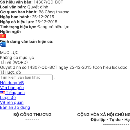
Số hiệu văn bản:
14307/QĐ-BCT
Loại văn bản:
Quyết định
Cơ quan ban hành:
Bộ Công thương
Ngày ban hành:
25-12-2015
Ngày có hiệu lực:
25-12-2015
Đang có hiệu lực
Tình trạng hiệu lực:
Ngôn ngữ:
Định dạng văn bản hiện có:
MỤC LỤC
Không có mục lục
Tải về (WORD)
Quyet dinh so 14307-QD-BCT ngay 25-12-2015 (Con hieu luc).doc
Tải lược đồ
Nội dung VB
Văn bản gốc
Tiếng anh
Lược đồ
VB liên quan
Bản án áp dụng
BỘ CÔNG THƯƠNG
CỘNG HÒA XÃ HỘI CHỦ N
-------
Độc lập - Tự do - H
-------------