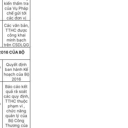
kiến thẩm tra
của Vụ Pháp
chế gửi tới
các đơn vị
Các văn bản,
TTHC được
công khai
minh bạch
trên CSDLQG
2016 CỦA BỘ
Quyết định
n
ban hành Kế
hoạch của Bộ
2016
Báo cáo kết
quả rà soát
các quy định,
TTHC thuộc
n
phạm vi ,
chức năng
quản lý của
Bộ Công
Thương của