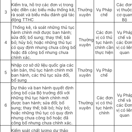
Kiểm tra, hỗ trợ các đơn vị trong
Các đơ
việc điền các biểu mẫu thống kê,
Thường
Vụ Pháp
vị thuộc
3
rà soát và biểu mẫu đánh giá tác
xuyên
chế
cơ qua
động TTHC
Bộ
Thống kê, rà soát những thủ tục
hành chính mới được ban hành;
Các đơn
Vụ Phá
sửa đổi; bổ sung; thay thế; bãi
vị có thủ
chế và
Thường
4
bỏ; hủy bỏ; hoặc những thủ tục
tục hành
các Đơ
xuyên
có quy định nhưng chưa công bố
chính cần
vị có liê
hoặc đã công bố nhưng chưa
thực hiện
quan
chính xác.
Nhập cơ sở dữ liệu quốc gia các
văn bản, thủ tục hành chính mới
Thường
Vụ Pháp
5
ban hành, các thủ tục sửa đổi,
xuyên
chế
bổ sung
Dự thảo và ban hành quyết định
công bố của Bộ trưởng đối với
Vụ Phá
những thủ tục hành chính mới
Các đơn
chế và
được ban hành; sửa đổi; bổ
Thường
vị có thủ
6
các Đơ
sung; thay thế; bãi bỏ; hủy bỏ;
xuyên
tục hành
vị có liê
hoặc những thủ tục có quy định
chính
quan
nhưng chưa công bố hoặc đã
công bố nhưng chưa chính xác.
Kiểm soát chất lượng dự thảo