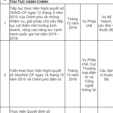
THỦ TỤC HÀNH CHÍNH
Tiếp tục thực hiện Nghị quyết số
19/NQ-CP ngày 12 tháng 3 năm
2015 của Chính phủ về những
Vụ Kế
Tháng
nhiệm vụ, giải pháp chủ yếu tiếp
Vụ Pháp
hoạch,
1
12 năm
tục cải thiện môi trường kinh
chế
các đơn 
2016
doanh, nâng cao năng lực cạnh
thuộc B
tranh quốc gia hai năm 2015 -
2016
Vụ Pháp
chế, Cục
Thương
Triển khai thực hiện Nghị quyết
Tháng
Các đơ
mại điện
2
số 36a/NQ-CP ngày 14 tháng 10
12 năm
vị thuộc
tử và
năm 2015 về Chính phủ điện tử
2016
Bộ
Công
nghệ
thông tin
Thực hiện Quyết định số