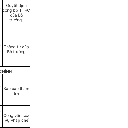
Quyết định
n
công bố TTHC
của Bộ
trưởng.
n
Thông tư của
Bộ trưởng
CHÍNH
n
Báo cáo thẩm
tra
n
Công văn của
n
Vụ Pháp chế