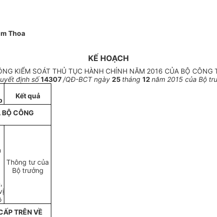
im Thoa
KẾ HOẠCH
ỘNG KIỂM SOÁT THỦ TỤC HÀNH CHÍNH NĂM 2016 CỦA BỘ CÔNG
uyết định số
14307
/QĐ-BCT ngày
25
tháng
12
năm 2015 của Bộ tr
Kết quả
p
A BỘ CÔNG
n
Thông tư của
Bộ trưởng
,
vị
ộ
CẤP TRÊN VỀ