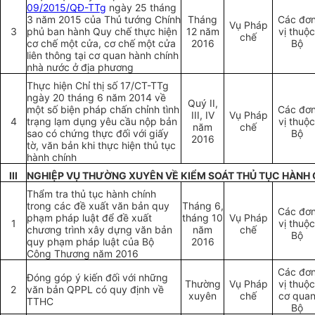
09/2015/QĐ-TTg
ngày 25 tháng
3 năm 2015 của Thủ tướng Chính
Tháng
Các đơ
Vụ Pháp
3
phủ ban hành Quy chế thực hiện
12 năm
vị thuộc
chế
cơ chế một cửa, cơ chế một cửa
2016
Bộ
liên thông tại cơ quan hành chính
nhà nước ở địa phương
Thực hiện Chỉ thị số 17/CT-TTg
ngày 20 tháng 6 năm 2014 về
Quý II,
một số biện pháp chấn chỉnh tình
Các đơ
III, IV
Vụ Pháp
4
trạng lạm dụng yêu cầu nộp bản
vị thuộc
năm
chế
sao có chứng thực đối với giấy
Bộ
2016
tờ, văn bản khi thực hiện thủ tục
hành chính
III
NGHIỆP VỤ THƯỜNG XUYÊN VỀ KIỂM SOÁT THỦ TỤC HÀNH 
Thẩm tra thủ tục hành chính
trong các đề xuất văn bản quy
Tháng 6,
Các đơ
phạm pháp luật để đề xuất
tháng 10
Vụ Pháp
1
vị thuộc
chương trình xây dựng văn bản
năm
chế
Bộ
quy phạm pháp luật của Bộ
2016
Công Thương năm 2016
Các đơ
Đóng góp ý kiến đối với những
Thường
Vụ Pháp
vị thuộc
2
văn bản QPPL có quy định về
xuyên
chế
cơ qua
TTHC
Bộ