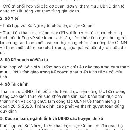
-
Chủ trì phối hợp với các cơ quan, đơn vị tham mưu UBND tỉnh tổ
chức sơ kết, tổng kết theo t
ừ
ng giai đoạn.
2.
S
ở
Y tế
-
Phối hợp với Sở Nội vụ tổ chức thực hiện
Đề án
;
-
Trực tiếp tham gia giảng dạy đối với lĩnh vực liên quan chương
trình bồi dưỡng về sức khỏe sinh sản, sức khỏe t
ì
nh dục cho người
làm công tác thanh niên và cán bộ, công chức làm công tác QLNN
về thanh niên đảm bảo chất lượng, hiệu quả và tiến độ, chỉ tiêu đề
ra.
3.
Sở K
ế
ho
ạ
ch và Đầu tư
Phối hợp với Sở Nội vụ tổng hợp các chỉ tiêu đào tạo từng năm tham
mưu UBND tỉnh giao trong kế hoạch phát triển kinh tế xã hội của
tỉnh.
4.
Sở Tài chính
Tham mưu UBND tỉnh bố trí dự toán thực hiện công tác bồi dưỡng
nâng cao kiến thức về sức khỏe sinh sản, sức khỏe tình dục cho
thanh niên và công chức làm công tác QLNN về thanh niên giai
đoạn 2015-2020. Thẩm định, cấp phát và thanh quyết toán đúng
quy định.
5.
Các sở, ban, ngành tỉnh và UBND các huyện, thị xã
Phối hợp với Sở Nội vụ triển khai thực hiện
Đề án
; chỉ đạo các bộ