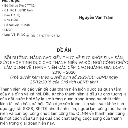
Nơi nhận
:
- Bộ Nội vụ (Vụ CTTN);
-
CT, PCT UBND tỉnh;
-
Ban TCTU;
Nguyễn Văn Trăm
-
Như Điều 3;
-
Sở
Nội vụ: 05 b
ả
n;
-
LĐVP;
-
L
ưu
: VT, P: NC.
-
QĐ198-CTTN)
23/12
(H
ĐỀ ÁN
BỒI DƯỠNG, NÂNG CAO KIẾN THỨC VỀ SỨC KHỎE SINH SẢN,
SỨC KHỎE TÌNH DỤC CHO THANH NIÊN VÀ ĐỘI NGŨ CÔNG CHỨC
LÀM QLNN VỀ THANH NIÊN CÁC CẤP, CÁC NGÀNH, GIAI ĐOẠN
2016 – 2020
(Phê duyệt kèm theo
Qu
y
ế
t định
s
ố
2926
/QĐ-UBND ngày
25/12
/20
1
5 của Chủ tịch
UBND
tỉnh)
Thanh niên và các vấn đề của thanh niên luôn được sự quan tâm
của gia đình và xã hội. Đ
ầ
u tư cho thanh niên là đầu tư cho tương lai
của đất nước bởi đây là lực lượng quan trọng trong sự
phát triển
kinh tế, văn hóa, xã hội. Giáo dục sức khỏe sinh sản, sức khỏe tình
dục (gọi tắt SKSS, SKTD) cho thanh niên, người làm công tác thanh
niên và cán bộ, công chức làm công tác QLNN về thanh niên cũng
là một cách đầu tư hiệu quả cho chất lượng cuộc sống của thanh
niên trong giai đoạn hiện nay.