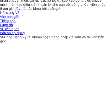
phận chuyên môn,
UBND
cấp xã bố trí, sắp xếp công việc chuyên
môn nhằm tạo điều kiện thuận lợi cho cán bộ, công chức, viên chức
tham gia đầy đủ các khóa bồi dưỡng./.
Nội dung VB
Văn bản gốc
Tiếng anh
Lược đồ
VB liên quan
Bản án áp dụng
Vui lòng
Đăng ký
tài khoản hoặc
đăng nhập
để xem và tải văn bản
gốc.