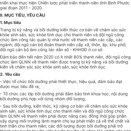
triển khai thực hiện Chiến lược phát triển thanh niên tỉnh Bình Phước
giai đoạn 2011 - 2020.
II. MỤC TIÊU, YÊU CẦU
1.
Mục tiêu
Trang bị kỹ năng và bồi
dưỡ
ng kiến thức cơ bản về chăm sóc sức
khỏe sinh sản, sức khỏe tình dục cho thanh niên và đội ngũ công
chức làm công tác
quản lý
nhà nước
về
thanh niên các
cấp
, các
ngành; đội ngũ cán bộ đoàn thanh niên cấp xã, thôn, ấp, khu phố;
đội ngũ cán bộ làm công tác dân số - KHHGĐ ở cơ
sở
.
Đảm bảo đến hết
năm
2020 có ít nhất 80% thanh niên, đội ngũ công
chức làm QLNN
về
thanh niên được trang bị kỹ năng và bồi dưỡng
kiến về chăm sóc sức khỏe sinh sản, sức khỏe tình dục.
2.
Yêu cầu
-
Việc tổ chức bồi dưỡng phải thiết thực, hiệu quả, đảm bảo đạt
được mục tiêu đề ra;
-
Tổ chức các lớp bồi dưỡng phải đảm bảo tính khoa học, nội dung
bồi dưỡng phù hợp với từng nhóm đối tượng;
-
Sau bồi dưỡng, kiến thức, kỹ năng cơ bản về chăm sóc sức khỏe
sinh sản, sức khỏe tình dục cho thanh niên và đội ngũ công chức
làm QLNN về thanh niên phải được nâng cao; đồng thời góp phần
xây dựng môi trường lành mạnh cho sự phát triển cả về thể chất và
tinh thần cho thanh niên; các đối tượng được bồi dưỡng phải trở
thành các tuyên truyền viên tuyên truyền về công tác chăm sóc sức