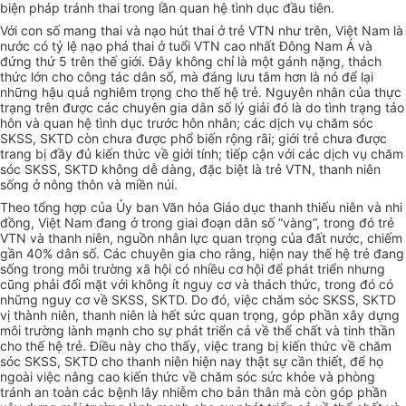
biện pháp tránh thai trong lần quan hệ tình dục đầu tiên.
Với con số mang thai và nạo hút thai ở trẻ VTN như trên, Việt Nam là
nước có tỷ lệ nạo phá thai ở tuổi VTN cao nhất Đông Nam Á và
đứng thứ 5 trên thế giới. Đây không chỉ là một gánh nặng, thách
thức lớn cho công tác dân s
ố
, mà đáng lưu tâm hơn là nó để lại
nh
ữ
ng hậu quả nghiêm trọng cho thế hệ trẻ. Nguyên nhân của thực
trạng trên được các chuyên gia dân số
lý
giải đó là do tình trạng tảo
hôn và quan hệ tình dục trước hôn nhân; các dịch vụ chăm sóc
SKSS, SKTD còn chưa được
phổ biến
rộng rãi; giới trẻ chưa được
trang bị đ
ầ
y đủ kiến thức về giới tính; tiếp cận với các dịch vụ chăm
sóc SKSS, SKTD không d
ễ
dàng, đặc biệt là trẻ VTN, thanh niên
s
ố
ng ở nông thôn và mi
ề
n núi.
Theo tổng hợp của
Ủy ban
Văn hóa Giáo dục thanh thiếu niên và nhi
đồng, Việt Nam đang ở trong giai đoạn dân số “vàng”, trong đó trẻ
VTN và thanh niên, nguồn nhân lực quan trọng
của
đất nước, chiếm
gần 40% dân số. Các chuyên gia cho rằng, hiện nay thế hệ trẻ đang
sống trong môi trường xã hội có nhiều cơ hội để phát triển nh
ư
ng
cũng phải đối mặt với không ít nguy cơ và thách thức, trong đó có
những nguy cơ về SKSS, SKTD. Do đó, việc chăm sóc SKSS, SKTD
vị thành niên, thanh niên là h
ế
t sức quan trọng, góp ph
ầ
n xây dựng
môi trường lành mạnh cho sự phát triển cả về thể chất và tinh thần
cho thế hệ trẻ. Điều này cho thấy, việc trang bị kiến thức về chăm
sóc SKSS, SKTD cho thanh niên hiện nay thật sự cần thiết, để họ
ngoài việc nâng cao kiến thức về chăm sóc sức khỏe và phòng
tránh an toàn các bệnh lây nhiễm cho bản thân mà còn góp phần