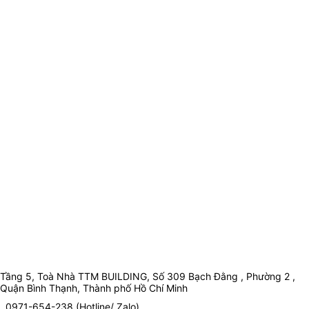
Tầng 5, Toà Nhà TTM BUILDING, Số 309 Bạch Đằng , Phường 2 ,
Quận Bình Thạnh, Thành phố Hồ Chí Minh
0971-654-238 (Hotline/ Zalo)