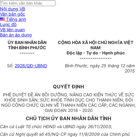
Nội dung VB
Văn bản gốc
Tiếng anh
Lược đồ
VB liên quan
Bản án áp dụng
ỦY BAN NHÂN DÂN
CỘNG HÒA XÃ HỘI CHỦ NGHĨA VIỆT
TỈNH BÌNH PHƯỚC
NAM
-------
Độc lập - Tự do - Hạnh phúc
---------------
Số:
2926/QĐ-UBND
Bình Phước
, ngày
25
tháng
12
năm
2015
QUYẾT ĐỊNH
PHÊ DUYỆT ĐỀ ÁN BỒI DƯỠNG, NÂNG CAO KIẾN THỨC VỀ SỨC
KHỎE SINH SẢN, SỨC KHỎE TÌNH DỤC CHO THANH NIÊN; ĐỘI
NGŨ CÔNG CHỨC QLNN VỀ THANH NIÊN CÁC CẤP, CÁC NGÀNH,
GIAI ĐOẠN 2016 - 2020
CHỦ TỊCH ỦY BAN NHÂN DÂN TỈNH
Căn cứ Luật Tổ chức HĐND và
UBND
ngày 26/11/2003;
Căn cứ Nghị quyết số 45/NQ-CP
ngày
11/9/2009 của Chính phủ