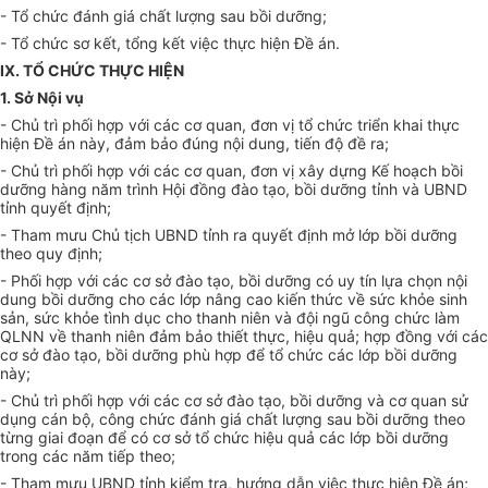
-
Tổ chức đánh giá chất lượng sau bồi dưỡng;
-
Tổ chức sơ kết, tổng kết việc thực hiện Đề án.
IX. TỔ CHỨC THỰC HIỆN
1.
Sở N
ội vụ
-
Chủ trì phối hợp với các cơ quan, đơn vị tổ chức triển khai thực
hiện Đề án này, đảm bảo đúng nội dung, tiến độ đề ra;
-
Chủ trì phối hợp với các cơ quan, đơn vị xây dựng
Kế hoạch
bồi
dưỡng hàng năm
tr
ình Hội đ
ồ
ng đào tạo, b
ồ
i dưỡng tỉnh và
UBND
tỉnh
quyết
định;
-
Tham mưu Chủ tịch UBND tỉnh ra quyết định mở lớp bồi dưỡng
theo quy định;
-
Phối hợp với các cơ sở đào tạo, bồi dưỡng có uy tín lựa chọn nội
dung bồi dưỡng cho các lớp nâng cao kiến thức về sức khỏe sinh
sản, sức khỏe tình dục cho thanh niên và đội ngũ công chức làm
QLNN
về
thanh niên đảm bảo thi
ế
t thực, hiệu quả; hợp đồng với các
cơ sở đào tạo, bồi dưỡng phù hợp để tổ chức các lớp bồi dưỡng
này;
-
Chủ trì phối hợp với các cơ sở đ
à
o tạo, bồi dưỡng và cơ quan sử
dụng cán bộ, công chức đánh giá chất lượng sau bồi dưỡng theo
từng giai đoạn để có cơ sở tổ chức hiệu quả các lớp bồi dưỡng
trong các năm ti
ế
p theo;
-
Tham mưu
UBND
tỉnh kiểm tra, hướng dẫn việc thực hiện
Đề án
;