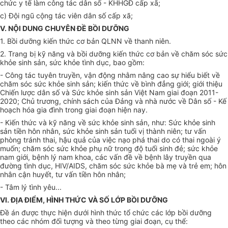
chức y tế làm công tác dân số - KHHGĐ cấp xã;
c)
Đội ngũ cộng tác viên dân số cấp xã;
V. NỘI DUNG CHUYÊN ĐỀ BỒI DƯỠNG
1.
Bồi dưỡng kiến thức cơ bản QLNN về thanh niên.
2.
Trang bị kỹ năng và bồi dưỡng kiến thức cơ bản về chăm sóc sức
khỏe sinh sản, sức khỏe tình dục, bao gồm:
-
Công tác tuyên truyền, vận động nhằm nâng cao sự hiểu biết về
chăm sóc sức khỏe sinh sản; kiến thức về bình đẳng giới; giới thiệu
Chiến lược dân số và Sức khỏe sinh sản Việt Nam giai đoạn 2011-
2020; Chủ trương, chính sách của Đảng và nhà nước về Dân số -
Kế
hoạch
hóa gia đình trong giai đoạn hiện nay.
-
Kiến thức và kỹ năng về sức khỏe sinh sản, như: Sức khỏe sinh
sản tiền hôn nhân, sức khỏe sinh sản tuổi vị thành niên; tư vấn
phòng tránh thai, hậu quả của việc nạo phá thai do có thai ngoài ý
muốn; chăm sóc sức khỏe phụ nữ trong độ tuổi sinh đẻ; sức khỏe
nam giới, bệnh lý nam khoa, các vấn đề về bệnh lây truyền qua
đường tình dục, HIV/AIDS, chăm sóc sức khỏe bà mẹ và trẻ em; hôn
nhân cận huyết, tư vấn tiền hôn nhân;
-
Tâm lý tình yêu...
VI. ĐỊA ĐIỂM, HÌNH THỨC VÀ SỐ LỚP BỒI DƯỠNG
Đề án được thực hiện dưới hình thức tổ chức các lớp bồi dưỡng
theo các nhóm đối tượng và theo từng giai đoạn, cụ thể: