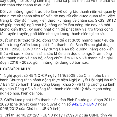
xây dựng môi trường lành mạnh cho sự phát triển cả về th
ể
chất
và
tinh thần cho thanh thiếu niên.
Đối với những người trực tiếp làm về công tác thanh niên và quản lý
nhà nước về thanh niên thì vấn đề này rất cần được quan tâm. Việc
trang bị đầy đủ những kiến thức, kỹ năng về chăm sóc SKSS, SKTD
sẽ giúp cho đội ngũ cán bộ, công chức làm công tác này có một
lượng kiến thức, kỹ năng nhất định để phát huy vai trò trong công
tác tuyên truyền, phổ biến cho lực lượng thanh niên tại cơ sở.
Xuất phát từ thực tế đó, đồng thời để đạt được những mục tiêu đã
đề ra trong Chiến lược phát triển thanh niên Bình Phước giai đoạn
2011 - 2020,
UBND
tỉnh xây dựng
Đề án
bồi dưỡng, nâng cao kiến
thức về sức khỏe sinh sản, sức khỏe tình dục cho người làm công
tác thanh niên và cán bộ, công chức làm QLNN về thanh niên giai
đoạn 2016 - 2020, gồm những nội dung cơ bản sau:
I. CƠ SỞ PHÁP LÝ
1.
Nghị quyết số 45/NQ-CP ngày 11/9/2009 của Chính phủ ban
hành Chương trình hành động thực hiện Nghị quyết Hội nghị lần thứ
7 Ban Chấp hành Trung ương Đảng (khóa X) về tăng cường sự lãnh
đạo của Đảng đối với công tác thanh niên thời kỳ đẩy mạnh công
nghiệp hóa, hiện đại hóa.
2.
Chiến lược phát triển thanh niên
tỉnh
Bình Phước giai đoạn 2011 -
2020 (phê duyệt kèm theo Quyết định
s
ố
942/QĐ-UBND
ngày
09/5/2012 của Chủ tịch
UBND
tỉnh).
3.
Chỉ thị số 10/2012/CT-
UBND
ngày 12/7/2012 của
UBND
tỉnh về