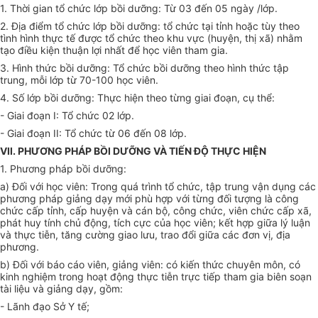
1.
Thời gian tổ chức lớp bồi dưỡng: Từ 03 đến 05 ngày /
lớp
.
2.
Địa điểm tổ chức lớp bồi dưỡng: tổ chức tại tỉnh hoặc tùy theo
tình
hình thực tế được tổ chức theo khu vực (huyện, thị xã) nhằm
tạo điều kiện thuận lợi nhất để học viên tham gia.
3.
Hình thức bồi dưỡng: Tổ chức bồi dưỡng theo hình thức tập
trung, mỗi l
ớ
p từ 70-100 học viên.
4.
Số l
ớ
p bồi dưỡng: Thực hiện theo từng giai đoạn, cụ thể:
-
Giai đoạn I: Tổ chức 02 lớp.
-
Giai đoạn II: Tổ chức từ 06 đến 08 lớp
.
VII. PHƯƠNG PHÁP BỒI DƯỠNG VÀ TIẾN ĐỘ THỰC HIỆN
1.
Phương pháp bồi dưỡng:
a)
Đối với học viên: Trong quá trình tổ chức, tập trung vận
d
ụng các
phương pháp giảng dạy mới phù hợp với từng đối tượng là công
chức cấp
tỉnh
, cấp huyện và cán bộ, công chức, viên chức cấp x
ã
,
phát huy tính chủ động, tích cực của học viên; kết h
ợ
p giữa lý luận
và thực tiễn, tăng cường giao lưu, trao đổi giữa các đơn vị, địa
phương.
b)
Đối với báo cáo viên, giảng viên: có kiến thức chuyên môn, có
kinh nghiệm trong hoạt động thực tiễn trực tiếp tham gia biên soạn
tài liệu và giảng dạy, gồm:
-
Lãnh đạo Sở Y tế;