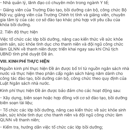
-
Nhà quản lý, lãnh đạo có chuyên môn trong ngành Y tế;
-
Giảng viên của Trường Đào tạo, bồi dưỡng cán bộ, công chức Bộ
Nội vụ; giảng viên của Trường Chính trị tỉnh và giảng viên, chuyên
gia tâm lý
của
các cơ
sở
đào tạo khác phù hợp với yêu cầu của
khóa bồi dưỡng.
2.
Tiến độ thực hiện
Việc tổ chức các lớp bồi dưỡng, nâng cao kiến thức về sức khỏe
sinh sản, sức khỏe tình dục cho thanh niên và đội ngũ công chức
làm QLNN về thanh niên được triển khai ngay sau khi
Chủ
tịch
UBND tỉnh phê duyệt Đề án.
VIII. KINH PHÍ THỰC HIỆN
Nguồn kinh phí thực hiện
Đề án
được bố trí từ nguồn ngân sách nhà
nước và thực hiện theo phân cấp ngân sách hàng năm dành cho
công tác đào tạo, bồi dưỡng cán bộ, công chức theo quy định của
Luật Ngân sách nhà nước.
Kinh phí thực hiện
Đề án
được bảo đảm cho các hoạt động sau:
-
Xây dựng, biên soạn hoặc hợp đồng với cơ
sở
đào tạo, bồi dưỡng
biên soạn tài liệu;
-
Tổ chức các lớp bồi dưỡng, nâng cao kiến thức về sức khỏe sinh
sản, sức khỏe tình dục cho thanh niên và đội ngũ công chức làm
QLNN về thanh niên;
-
Kiểm tra, hướng dẫn việc tổ chức các lớp bồi dưỡng;