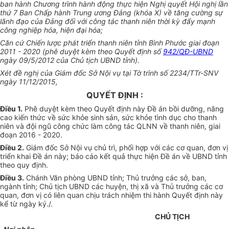
ban hành Chương trình hành động thực hiện Nghị quyết Hội nghị lần
thứ 7 Ban Chấp hành Trung ương Đảng (khóa X) về tăng cường sự
lãnh đạo của Đảng đối với công tác thanh niên thời kỳ đẩy mạnh
công nghiệp hóa, hiện đại hóa;
Căn cứ Chiến lược phát triển thanh niên tỉnh Bình Phước giai đoạn
2011 - 2020 (phê duyệt kèm theo Quyết định số
942/QĐ-UBND
ngày 09/5/2012
của
Chủ tịch UBND
tỉnh
).
Xét đề nghị của Giám đốc
Sở
Nội vụ tại Tờ trình số 2234/TTr-SNV
ngày 11/12/2015,
QUYẾT ĐỊNH :
Điều 1.
Phê duyệt kèm theo Quyết định này Đề án bồi dưỡng, nâng
cao kiến thức về sức khỏe sinh sản, sức khỏe tình dục cho thanh
niên và đội ngũ công chức làm công tác QLNN về thanh niên, giai
đoạn 2016 - 2020.
Điều 2.
Giám đốc Sở Nội vụ chủ trì, phối hợp với các cơ quan, đơn vị
triển khai Đề án này; báo cáo kết quả thực hiện Đề án về UBND tỉnh
theo quy định.
Điều 3.
Chánh Văn phòng UBND tỉnh; Thủ trưởng các sở, ban,
ngành tỉnh; Chủ tịch UBND các huyện, thị xã và Thủ trưởng các cơ
quan, đơn vị có liên quan chịu trách nhiệm thi hành Quyết định này
kể từ ngày ký./.
CHỦ TỊCH