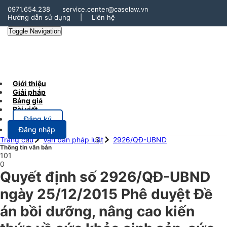
0971.654.238
service.center@caselaw.vn
Hướng dẫn sử dụng
|
Liên hệ
Toggle Navigation
Giới thiệu
Giải pháp
Bảng giá
Bài viết
Đăng ký
Đăng nhập
Trang chủ
Văn bản pháp luật
2926/QĐ-UBND
Thông tin văn bản
101
0
Quyết định số 2926/QĐ-UBND
ngày 25/12/2015 Phê duyệt Đề
án bồi dưỡng, nâng cao kiến