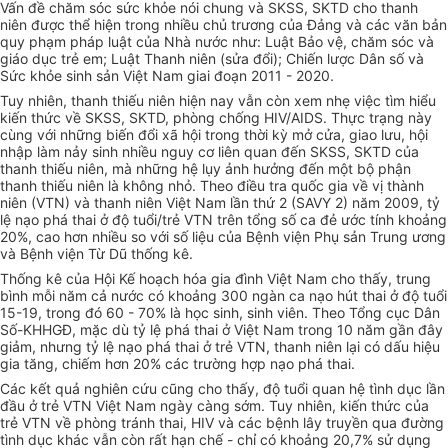
Vấn đề chăm sóc sức khỏe nói chung và SKSS, SKTD cho thanh
niên đ
ượ
c thể hiện trong nhiều chủ trương của Đảng và các văn bản
quy phạm pháp luật của Nhà nước như: Luật Bảo vệ, ch
ă
m sóc và
giáo dục trẻ em; Luật Thanh niên (s
ử
a đổi); Chiến lược Dân số và
Sức khỏe sinh sản Việt Nam giai đoạn 2011 - 2020.
Tuy nhiên, thanh thiếu niên hiện nay vẫn còn xem nhẹ việc tìm hiểu
kiến thức về SKSS, SKTD, phòng chống HIV/AIDS. Thực trạng này
cùng với những biến đổi xã hội trong thời kỳ mở cửa, giao lưu, hội
nhập làm nảy sinh nhiều nguy c
ơ
liên quan đến SKSS, SKTD của
thanh thiếu niên, mà những hệ lụy ảnh hưởng đến một bộ phận
thanh thiếu niên là không
nhỏ
. Theo điều tra quốc gia về vị thành
niên (VTN) và thanh niên Việt Nam lần thứ 2 (SAVY 2) năm 2009, tỷ
lệ nạo phá thai ở độ tuổi/trẻ VTN trên tổng số ca đẻ ước tính khoảng
20%, cao
hơn
nhiều so với số liệu của Bệnh viện Phụ s
ả
n Trung ương
và Bệnh viện Từ Dũ thống kê.
Thống kê của Hội
Kế hoạch
hóa
gia đình Việt Nam cho thấy, trung
bình mỗi năm c
ả
nước có khoảng 300 ngàn ca nạo hút thai ở độ tuổi
15-19, trong đó 60 - 70% là học sinh, sinh viên. Theo Tổng cục Dân
Số-KHHGĐ, mặc dù tỷ
l
ệ phá thai ở Việt Nam trong 10
năm
gần đây
giảm, nhưng tỷ lệ nạo phá thai ở trẻ VTN, thanh niên lại có dấu hiệu
gia tăng, chiếm hơn 20% các trường hợp nạo phá thai.
Các kết quả nghiên cứu cũng cho thấy, độ tuổi quan hệ tình dục lần
đầu ở trẻ VTN Việt Nam ngày càng sớm. Tuy nhiên, kiến thức của
trẻ VTN về phòng tránh thai, HIV và các bệnh lây truy
ề
n qua
đ
ường
tình dục khác vẫn còn rất hạn chế - chỉ có khoảng 20,7% sử dụng