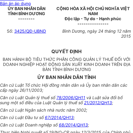
Bản án áp dụng
ỦY BAN NHÂN DÂN
CỘNG HÒA XÃ HỘI CHỦ NGHĨA VIỆT
TỈNH BÌNH DƯƠNG
NAM
--------
Độc lập - Tự do - Hạnh phúc
---------------
Số:
3425/QĐ-UBND
Bình Dương, ngày 24 tháng 12 năm
2015
QUYẾT ĐỊNH
BAN HÀNH BỘ TIÊU THỨC PHÂN CÔNG QUẢN LÝ THUẾ ĐỐI VỚI
DOANH NGHIỆP HOẠT ĐỘNG SẢN XUẤT KINH DOANH TRÊN ĐỊA
BÀN TỈNH BÌNH DƯƠNG
ỦY BAN NHÂN DÂN TỈNH
Căn cứ Luật Tổ chức Hội đồng nhân dân và Ủy ban nhân dân các
cấp ngày 26/11/2003;
Căn cứ Luật Quản lý thuế số
78/2006/QH11
và Luật sửa đổi bổ
sung một số điều của Luật Quản lý thuế số
21/2012/QH13
;
Căn cứ Luật Ngân sách nhà nước năm 2002;
Căn cứ Luật Đầu tư số
67/2014/QH13
;
Căn cứ Luật Doanh nghiệp số
68/2014/QH13
;
Thực hiện Nghị quyết số 19/NQ-CP ngày 12/3/2015 của Chính phủ