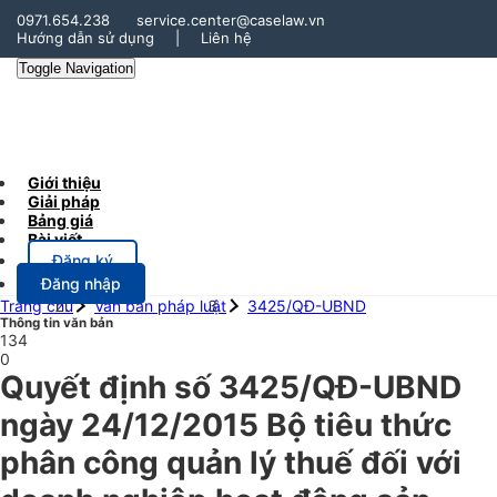
0971.654.238
service.center@caselaw.vn
Hướng dẫn sử dụng
|
Liên hệ
Toggle Navigation
Giới thiệu
Giải pháp
Bảng giá
Bài viết
Đăng ký
Đăng nhập
Trang chủ
Văn bản pháp luật
3425/QĐ-UBND
Thông tin văn bản
134
0
Quyết định số 3425/QĐ-UBND
ngày 24/12/2015 Bộ tiêu thức
phân công quản lý thuế đối với