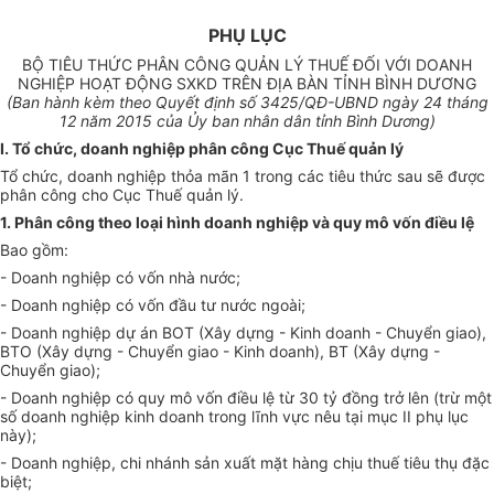
PHỤ LỤC
BỘ TIÊU THỨC PHÂN CÔNG QUẢN LÝ THUẾ ĐỐI VỚI DOANH
NGHIỆP HOẠT ĐỘNG SXKD TRÊN ĐỊA BÀN TỈNH BÌNH DƯƠNG
(Ban hành kèm theo Quyết định số
3425
/QĐ-
UBND
ngày
24
tháng
12
năm 201
5
của
Ủy ban nhân dân tỉnh Bình Dương
)
I. Tổ chức, doanh nghiệp
phân công Cục Thuế quản lý
Tổ chức, doanh nghiệp thỏa mãn 1 trong các tiêu thức sau sẽ được
phân công cho Cục Thuế quản lý.
1.
Phân công theo loại hình doanh nghiệp và quy mô vốn điều lệ
Bao gồm:
- Doanh nghiệp có vốn nhà nước;
- Doanh nghiệp có vốn đầu tư nước ngoài;
- Doanh nghiệp dự án BOT (Xây dựng - Kinh doanh - Chuyển giao),
BTO (Xây dựng - Chuyển giao - Kinh doanh), BT (Xây dựng -
Chuyển giao);
- Doanh nghiệp có quy mô vốn điều lệ từ 30 tỷ đồng trở lên (trừ một
số doanh nghiệp kinh doanh trong lĩnh vực nêu tại mục II phụ lục
này);
- Doanh nghiệp, chi nhánh sản xuất mặt hàng chịu thuế tiêu thụ đặc
biệt;