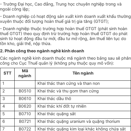
- Trường Đại học, Cao đẳng, Trung học chuyên nghiệp trong và
ngoài công lập;
- Doanh nghiệp có hoạt động sản xuất kinh doanh xuất khẩu thường
xuyên thuộc đối tượng hoàn thuế giá trị gia tăng (GTGT);
- Doanh nghiệp thuộc trường hợp hoàn thuế GTGT (phát sinh hoàn
thuế GTGT) theo quy định trừ trường hợp hoàn thuế GTGT do phát
sinh từ hoạt động đầu tư mới, đầu tư mở rộng, âm thuế liên tục do
tồn kho, giải thể, nộp thừa.
2.
Phân công theo ngành nghề kinh doanh
Các ngành nghề kinh doanh thuộc mã ngành theo bảng sau sẽ phân
công cho Cục Thuế quản lý (không phụ thuộc quy mô vốn):
Mã
STT
Tên ngành
ngành
1
Khai thác than cứng và than non
2
B0510
Khai thác và thu gom than cứng
3
B0610
Khai thác dầu thô
4
B0620
Khai thác khí đốt tự nhiên
5
B0710
Khai thác quặng sắt
6
B0721
Khai thác quặng uranium và quặng thorium
7
B0722
Khai thác quặng kim loại khác không chứa sắt