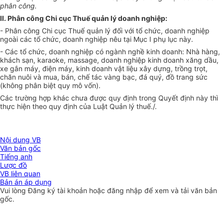
phân công.
II.
Phân công Chi cục Thuế quản lý doanh nghiệp
:
- Phân công Chi cục Thuế quản lý đối với tổ chức, doanh nghiệp
ngoài các tổ chức, doanh nghiệp nêu tại Mục I phụ lục này.
- Các tổ chức, doanh nghiệp có ngành nghề kinh doanh: Nhà hàng,
khách sạn, karaoke, massage, doanh nghiệp kinh doanh xăng dầu,
xe gắn máy, điện máy, kinh doanh vật liệu xây dựng, trồng trọt,
chăn nuôi và mua, bán, chế tác vàng bạc, đá quý, đồ trang sức
(không phân biệt quy mô vốn)
.
Các trường hợp khác chưa được quy định trong Quyết định này thì
thực hiện theo quy định của Luật Quản lý thuế./.
Nội dung VB
Văn bản gốc
Tiếng anh
Lược đồ
VB liên quan
Bản án áp dụng
Vui lòng
Đăng ký
tài khoản hoặc
đăng nhập
để xem và tải văn bản
gốc.