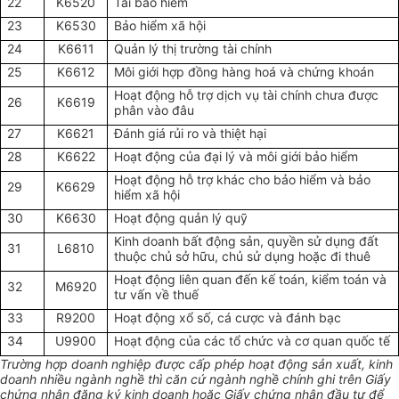
22
K6520
Tái bảo hiểm
23
K6530
Bảo hiểm xã hội
24
K6611
Quản lý thị trường tài chính
25
K6612
Môi giới hợp đồng hàng hoá và chứng khoán
Hoạt động hỗ trợ dịch vụ tài chính chưa được
26
K6619
phân vào đâu
27
K6621
Đánh giá rủi ro và thiệt hại
28
K6622
Hoạt động của đại lý và môi giới bảo hiểm
Hoạt động hỗ trợ khác cho bảo hiểm và bảo
29
K6629
hiểm xã hội
30
K6630
Hoạt động quản lý quỹ
Kinh doanh bất động sản, quyền sử dụng đất
31
L6810
thuộc chủ sở hữu, chủ sử dụng hoặc đi thuê
Hoạt động liên quan đến kế toán, kiểm toán và
32
M6920
tư vấn về thuế
33
R9200
Hoạt động xổ số, cá cược và đánh bạc
34
U9900
Hoạt động của các tổ chức và cơ quan quốc tế
Trường hợp doanh nghiệp được cấp phép hoạt động sản xuất, kinh
doanh nhiều ngành nghề thì căn cứ ngành nghề chính ghi trên Giấy
chứng nhận đăng ký kinh doanh hoặc Giấy chứng nhận đầu tư để