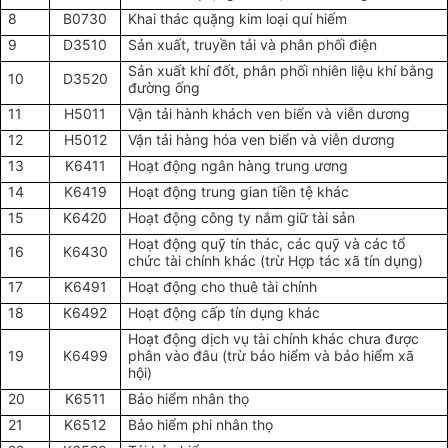
8
B0730
Khai thác quặng kim loại quí hiếm
9
D3510
Sản xuất, truyền tải và phân phối điện
Sản xuất khí đốt, phân phối nhiên liệu khí bằng
10
D3520
đường ống
11
H5011
Vận tải hành khách ven biển và viễn dương
12
H5012
Vận tải hàng hóa ven biển và viễn dương
13
K6411
Hoạt động ngân hàng trung ương
14
K6419
Hoạt động trung gian tiền tệ khác
15
K6420
Hoạt động công ty nắm giữ tài sản
Hoạt động quỹ tín thác, các quỹ và các tổ
16
K6430
chức tài chính khác (trừ Hợp tác xã tín dụng)
17
K6491
Hoạt động cho thuê tài chính
18
K6492
Hoạt động cấp tín dụng khác
Hoạt động dịch vụ tài chính khác chưa được
19
K6499
phân vào đâu (trừ bảo hiểm và bảo hiểm xã
hội)
20
K6511
Bảo hiểm nhân thọ
21
K6512
Bảo hiểm phi nhân thọ