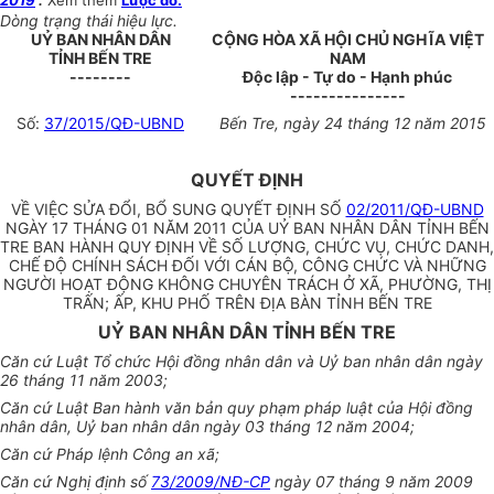
2019
”.
Xem thêm
Lược đồ.
Dòng trạng thái hiệu lực.
UỶ BAN NHÂN DÂN
CỘNG HÒA XÃ HỘI CHỦ NGHĨA VIỆT
TỈNH BẾN TRE
NAM
--------
Độc lập - Tự do - Hạnh phúc
---------------
Số:
37/2015/QĐ-UBND
Bến Tre, ngày 24 tháng 12 năm 2015
QUYẾT ĐỊNH
VỀ VIỆC SỬA ĐỔI, BỔ SUNG QUYẾT ĐỊNH SỐ
02/2011/QĐ-UBND
NGÀY 17 THÁNG 01 NĂM 2011 CỦA UỶ BAN NHÂN DÂN TỈNH BẾN
TRE BAN HÀNH QUY ĐỊNH VỀ SỐ LƯỢNG, CHỨC VỤ, CHỨC DANH,
CHẾ ĐỘ CHÍNH SÁCH ĐỐI VỚI CÁN BỘ, CÔNG CHỨC VÀ NHỮNG
NGƯỜI HOẠT ĐỘNG KHÔNG CHUYÊN TRÁCH Ở XÃ, PHƯỜNG, THỊ
TRẤN; ẤP, KHU PHỐ TRÊN ĐỊA BÀN TỈNH BẾN TRE
UỶ BAN NHÂN DÂN TỈNH BẾN TRE
Căn cứ Luật Tổ chức Hội đồng nhân dân và Uỷ ban nhân dân ngày
26 tháng 11 năm 2003;
Căn cứ Luật Ban hành văn bản quy phạm pháp luật của Hội đồng
nhân dân, Uỷ ban nhân dân ngày 03 tháng 12 năm 2004;
Căn cứ Pháp lệnh Công an xã;
Căn cứ Nghị định số
73/2009/NĐ-CP
ngày 07 tháng 9 năm 2009