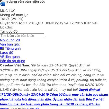
Định dạng văn bản hiện có:
MỤC LỤC
Không có mục lục
Tải về (WORD)
Quyet dinh so 37-2015_QD-UBND ngay 24-12-2015 (Het hieu
luc).doc
Tải lược đồ
Nội dung VB
Văn bản gốc
Tiếng anh
Lược đồ
VB liên quan
Bản án áp dụng
Caselaw Việt Nam:
“Kể từ ngày 23-01-2019, Quyết định số
37/2015/QĐ-UBND ngày 24/12/2015 Sửa đổi Quy định về số lượng,
chức vụ, chức danh, chế độ chính sách đối với cán bộ, công chức và
những người hoạt động không chuyên trách ở xã, phường, thị trấn; ấp,
khu phố trên địa bàn tỉnh Bến Tre kèm theo Quyết định 02/2011/QĐ-
UBND (Văn bản hết hiệu lực) bị bãi bỏ, thay thế bởi
Quyết định số
175/QĐ-UBND ngày 23/01/2019 Công bố Danh mục văn bản quy phạm
pháp luật của Hội đồng nhân dân, Ủy ban nhân dân tỉnh Bến Tre hết
hiệu lực toàn bộ hoặc một phần trong năm 2018 và tháng 01 năm