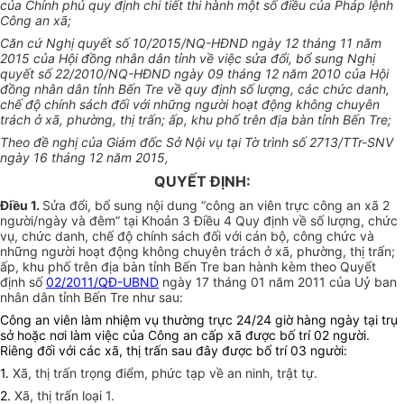
của Chính phủ quy định chi tiết thi hành một số điều của Pháp lệnh
Công an xã;
Căn cứ Nghị quyết số 10/2015/NQ-HĐND ngày 12 tháng 11 năm
2015 của Hội đồng nhân dân tỉnh về việc sửa đổi, bổ sung Nghị
quyết số 22/2010/NQ-HĐND ngày 09 tháng 12 năm 2010 của Hội
đồng nhân dân tỉnh Bến Tre về quy định số lượng, các chức danh,
chế độ chính sách đối với những người hoạt động không chuyên
trách ở xã, phường, thị trấn; ấp, khu phố trên địa bàn tỉnh Bến Tre;
Theo đề nghị của Giám đốc Sở Nội vụ tại Tờ trình số 2713/TTr-SNV
ngày 16 tháng 12 năm 2015,
QUYẾT ĐỊNH:
Điều 1.
Sửa đổi, bổ sung nội dung “công an viên trực công an xã 2
người/ngày và đêm” tại Khoản 3 Điều 4 Quy định về số lượng, chức
vụ, chức danh, chế độ chính sách đối với cán bộ, công chức và
những người hoạt động không chuyên trách ở xã, phường, thị trấn;
ấp, khu phố trên địa bàn tỉnh Bến Tre ban hành kèm theo Quyết
định số
02/2011/QĐ-UBND
ngày 17 tháng 01 năm 2011 của Uỷ ban
nhân dân tỉnh Bến Tre như sau:
Công an viên làm nhiệm vụ thường trực 24/24 giờ hàng ngày tại trụ
sở hoặc nơi làm việc của Công an cấp xã được bố trí 02 người.
Riêng đối với các xã, thị trấn sau đây được bố trí 03 người:
1.
Xã, thị trấn trọng điểm, phức tạp về an ninh, trật tự.
2.
Xã, thị trấn loại 1.