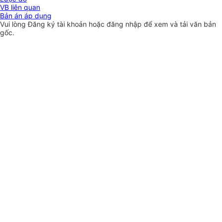
VB liên quan
Bản án áp dụng
Vui lòng
Đăng ký
tài khoản hoặc
đăng nhập
để xem và tải văn bản
gốc.