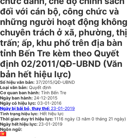
chức danh, chế độ chính sách
đối với cán bộ, công chức và
những người hoạt động không
chuyên trách ở xã, phường, thị
trấn; ấp, khu phố trên địa bàn
tỉnh Bến Tre kèm theo Quyết
định 02/2011/QĐ-UBND (Văn
bản hết hiệu lực)
Số hiệu văn bản:
37/2015/QĐ-UBND
Loại văn bản:
Quyết định
Cơ quan ban hành:
Tỉnh Bến Tre
Ngày ban hành:
24-12-2015
Ngày có hiệu lực:
03-01-2016
Ngày bị bãi bỏ, thay thế:
23-01-2019
Hết hiệu lực
Tình trạng hiệu lực:
Thời gian duy trì hiệu lực:
1116 ngày
(
3 năm
0 tháng
21 ngày
)
Ngày hết hiệu lực:
23-01-2019
Ngôn ngữ: