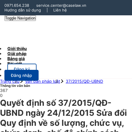
0971.654.238
service.center@caselaw.vn
Hướng dẫn sử dụng
|
Liên hệ
Toggle Navigation
Giới thiệu
Giải pháp
Bảng giá
Bài viết
Đăng ký
Đăng nhập
Trang chủ
Văn bản pháp luật
37/2015/QĐ-UBND
Thông tin văn bản
367
0
Quyết định số 37/2015/QĐ-
UBND ngày 24/12/2015 Sửa đổi
Quy định về số lượng, chức vụ,