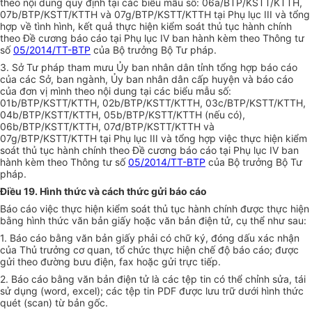
theo nội dung quy định tại các biểu mẫu s
ố
: 06a/BTP/KSTT/KTTH,
07b/BTP/KSTT/KTTH và
0
7g/BTP/KSTT/KTTH tại Phụ lục III và tổng
hợp về tình hình, kết quả thực hiện kiểm soát thủ tục hành chính
theo Đ
ề
cương báo cáo tại Phụ lục IV ban hành kèm theo Thông tư
số
05/2014/TT-BTP
của Bộ trưởng Bộ Tư pháp.
3. Sở Tư pháp tham mưu
Ủy ban
nhân dân tỉnh tổng hợp báo cáo
của các Sở, ban ngành,
Ủy ban
nhân dân cấp huyện và báo cáo
của đơn vị mình theo nội dung tại các biểu mẫu số:
01
b/BTP/KSTT/KTTH, 02b/BTP/KSTT/KTTH, 03c/BTP/KSTT/KTTH,
04b/BTP/KSTT/KTTH, 05
b
/BTP/KSTT/KTTH (nếu có),
06b/BTP/KSTT/KTTH, 07đ/BTP/KSTT/KTTH và
07g/BTP/KSTT/KTTH tại Phụ lục III và tổng hợp việc thực hiện kiểm
soát thủ tục hành chính theo Đ
ề
cương báo cáo tại Phụ lục IV ban
hành kèm theo Thông tư số
05/2014/TT-BTP
của Bộ trưởng Bộ Tư
pháp.
Điều 19. Hình thức và cách thức gửi báo cáo
Báo cáo việc thực hiện kiểm soát thủ tục hành chính được thực hiện
bằng hình thức văn bản giấy hoặc văn bản điện tử, cụ thể như sau:
1. Báo cáo bằng văn bản giấy phải có chữ ký, đóng dấu xác nhận
của Thủ trưởng cơ quan, tổ chức thực hiện chế độ báo cáo; được
gửi theo đường bưu điện, fax hoặc gửi trực tiếp.
2. Báo cáo bằng văn bản điện tử là các tệp tin có thể chỉnh sửa, tái
sử dụng (word, excel); các tệp tin PDF được lư
u
trữ dưới hình thức
quét (scan) từ bản gốc.