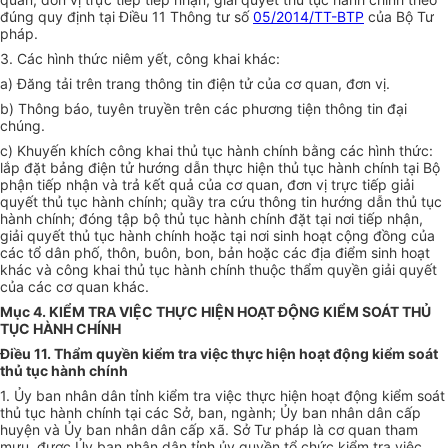
đúng quy định tại Điều 11 Thông tư số
05/2014/TT-BTP
của Bộ Tư
pháp.
3. Các hình thức niêm yết, công khai khác:
a) Đăng tải trên trang thông tin điện tử của cơ quan, đơn vị.
b) Thông báo, tuyên truyền trên các phương tiện thông tin đại
chúng.
c) Khuyến khích công khai thủ tục hành chính bằng các hình thức:
lắp đặt bảng điện tử hướng d
ẫ
n thực hiện thủ tục hành chính tại Bộ
phận ti
ế
p nhận và trả
kết quả
của cơ quan, đơn vị trực tiếp giải
quyết thủ tục hành chính; quầy tra cứu thông tin hướng dẫn thủ tục
hành chính; đóng tập bộ thủ tục hành chính đặt tại nơi tiếp nhận,
giải quyết thủ tục hành chính hoặc tại nơi sinh hoạt cộng đồng của
các tổ dân phố, thôn, buôn, bon, bản hoặc các địa điểm sinh hoạt
khác và công khai thủ tục hành chính thuộc thẩm quyền giải quyết
của các cơ quan khác.
Mục 4. KIỂM TRA VIỆC THỰC HIỆN HOẠT ĐỘNG KIỂM SOÁT THỦ
TỤC HÀNH CHÍNH
Điều 11. Thẩm quyền kiểm tra việc thực hiện hoạt động kiểm soát
thủ tục hành chính
1.
Ủy ban
nhân dân tỉnh kiểm tra việc thực hiện hoạt động kiểm soát
thủ tục hành chính tại các Sở, ban, ngành;
Ủy ban
nhân dân cấp
huyện và
Ủy ban
nhân dân cấp xã. Sở Tư pháp là cơ quan tham
mưu, được
Ủy ban
nhân dân tỉnh ủy quyền tổ chức kiểm tra việc