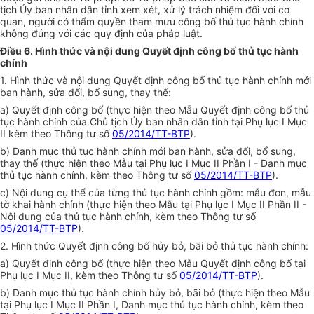
tịch
Ủy ban
nhân dân tỉnh xem xét, xử lý trách nhiệm đối
với
cơ
quan, người có thẩm quyền tham mưu công bố thủ tục hành chính
không đúng với các
quy định
của pháp luật.
Điều 6. Hình thức và nội dung Quyết định công bố thủ tục hành
chính
1. Hình thức và nội dung Quyết định công bố thủ tục hành chính mới
ban hành, sửa đổi, bổ sung, thay thế:
a) Quyết định công bố (thực hiện theo M
ẫ
u Quyết định công bố thủ
tục hành chính của Chủ tịch
Ủy ban
nhân dân tỉnh tại Phụ lục I Mục
II kèm theo Thông tư số
05/2014/TT-BTP
).
b) Danh mục thủ tục hành chính mới ban hành, sửa đổi, bổ sung,
thay thế (thực hiện theo M
ẫ
u tại Phụ lục I Mục II Phần I - Danh mục
thủ tục hành chính, kèm theo Thông tư số
05/2014/TT-BTP
).
c) Nội dung cụ thể của từng thủ tục hành chính gồm: mẫu đơn, mẫu
tờ khai hành chính (thực hiện theo M
ẫ
u tại Phụ lục I Mục II Phần II -
Nội dung của thủ tục hành chính, kèm theo Thông tư số
05/2014/TT-BTP
).
2. Hình thức Quyết định công bố hủy bỏ, bãi bỏ thủ tục hành chính:
a) Quyết định công bố (thực hiện theo M
ẫ
u Quyết định công bố tại
Phụ lục I Mục II, kèm theo Thông tư số
05/2014/TT-BTP
).
b) Danh mục thủ tục hành chính hủy bỏ, bãi bỏ (thực hiện theo M
ẫ
u
tại Phụ lục I Mục II Ph
ầ
n I, Danh mục thủ tục hành chính, kèm theo