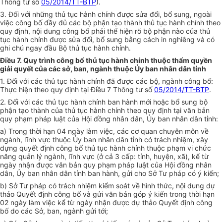
Thông tư số
05/2014/TT-BTP
).
3. Đối với những thủ tục hành chính được sửa đổi, bổ sung, ngoài
việc công bố đầy đủ các bộ phận tạo thành thủ tục hành chính theo
quy định, nội dung công bố phải thể hiện rõ bộ phận nào của thủ
tục hành chính được sửa đổi, bổ sung bằng cách in nghiêng và có
ghi chú ngay đầu Bộ thủ tục hành chính.
Điều 7. Quy trình công bố thủ tục hành chính thuộc thẩm quyền
giải quyết của các sở, ban, ngành thuộc Ủy ban nhân dân tỉnh
1. Đối với các thủ tục hành chính đã được các bộ, ngành công bố:
Thực hiện theo quy định tại Điều 7 Thông tư số
05/2014/TT-BTP
.
2. Đối với các thủ tục hành chính ban hành mới hoặc bổ sung bộ
phận tạo thành của thủ tục hành chính theo quy định tại văn bản
quy phạm pháp luật của Hội đồng nhân dân,
Ủy ban
nhân dân tỉnh:
a) Trong thời hạn 04 ngày làm việc, các cơ quan chuyên môn về
ng
à
nh, lĩnh vực thuộc
Ủy ban
nhân dân tỉnh có trách nhiệm, xây
dựng quyết định công bố thủ tục hành chính thuộc phạm vi chức
năng quản lý ngành, lĩnh vực (ở cả 3 cấp: tỉnh, huyện, xã), kể từ
ng
à
y nhận được văn bản quy phạm pháp luật của Hội đ
ồ
ng nhân
dân,
Ủ
y ban nhân dân tỉnh ban hành, gửi cho Sở Tư pháp có ý kiến;
b) Sở Tư pháp có trách nhiệm kiểm soát về hình thức, nội dung dự
thảo Quyết định công bố và gửi văn bản góp ý kiến trong thời hạn
02 ngày làm việc
kể từ
ngày nhận được dự thảo Quyết định công
bố do các Sở, ban, ngành gửi tới;