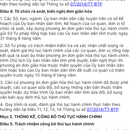
hiện theo hướng dẫn tại Thông tư số
07/2014/TT-BTP
.
Điều 4. Tổ chức rà soát, kiến nghị đơn giản hóa
1. Các Sở, ban, ngành,
Ủy ban
nhân dân cấp huyện trên cơ sở Kế
hoạch của
Ủy ban
nhân dân tỉnh, Kế hoạch của cơ quan, đơn vị tổ
chức rà soát, xây dựng phương án đơn giản hóa thủ tục hành chính
gửi Sở Tư pháp tổng hợp báo cáo
Ủy ban
nhân dân tỉnh trước ngày
31 tháng 8 hàng năm.
2. Sở Tư pháp có trách nhiệm kiểm tra và xác nhận chất lượng rà
soát, đánh giá thủ tục hành chính của các cơ quan, đơn vị;
tổng hợp
kết quả rà soát dự thảo phương án đơn giản hóa thủ tục hành chính
trình Chủ tịch
Ủy ban
nhân dân tỉnh phê duyệt; kiến nghị thực thi
phương án đơn giản hóa thuộc thẩm quyền của
Ủ
y ban nhân dân
tỉnh hoặc báo cáo
Ủ
y ban nhân dân tỉnh đ
ề
xuất
cơ quan có
thẩm
quyền
trước ngày 10 tháng 9 hàng năm.
3. Căn cứ phương án đơn giản hóa thủ tục hành chính đã được phê
duyệt, các cơ quan sửa đổi, bổ sung những văn bản thuộc thẩm
quyền hoặc dự thảo trình
Ủy ban
nhân dân tỉnh sửa đổi, bổ sung
văn bản quy định thủ tục hành chính.
4. Quy trình rà soát, đánh giá thủ tục hành chính thực hiện theo
hướng dẫn tại Điều 11, 12, 13, 14 Thông tư số
07/2014/TT-BTP
.
Mục 2. THỐNG KÊ, CÔNG BỐ THỦ TỤC HÀNH CHÍNH
Điều 5. Trách nhiệm công bố thủ tục hành chính