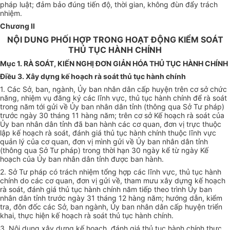
pháp luật; đảm
bả
o đúng tiến độ, thời gian, không đùn đẩy trách
nhiệm.
Chương II
NỘI DUNG PHỐI HỢP TRONG HOẠT ĐỘNG KIỂM SOÁT
THỦ TỤC HÀNH CHÍNH
Mục 1. RÀ SOÁT, KIẾN NGHỊ ĐƠN GIẢN HÓA THỦ TỤC HÀNH CHÍNH
Điều 3. Xây dựng kế hoạch rà soát thủ tục hành chính
1. Các Sở, ban, ngành,
Ủy ban
nhân dân cấp huyện trên cơ sở chức
năng, nhiệm vụ đăng ký các lĩnh vực, thủ tục hành chính để rà soát
trong
năm tới gửi về
Ủy ban
nhân dân tỉnh (thông qua Sở Tư pháp)
trước ngày 30 tháng 11 hàng năm; trên cơ sở Kế hoạch rà soát của
Ủy ban
nhân dân tỉnh đ
ã
ban hành các cơ quan, đơn vị trực thuộc
lập kế hoạch rà soát, đánh giá thủ tục hành chính thuộc lĩnh vực
quản lý của cơ quan, đơn vị mình gửi về
Ủ
y ban nhân dân tỉnh
(thông qua Sở Tư pháp) trong th
ờ
i hạn 30 ngày k
ể
từ ngày
Kế
hoạch
của
Ủy ban
nhân dân tỉnh được ban hành.
2. Sở Tư pháp có trách nhiệm tổng hợp các lĩnh vực, thủ tục hành
chính do các cơ quan, đơn vị gửi về, tham mưu xây dựng kế hoạch
rà soát, đánh giá thủ tục hành chính năm tiếp theo trình
Ủy ban
nhân dân tỉnh trước ngày 31 tháng 12 hàng năm; hướng dẫn, kiểm
tra, đôn đốc các Sở, ban ngành,
Ủy ban
nhân dân cấp huyện triển
khai, thực hiện kế hoạch rà soát thủ tục hành chính.
3. Nội dung xây dựng kế hoạch, đánh giá thủ tục hành chính thực