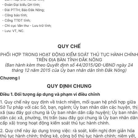
- Đoàn Đại biểu QH tỉnh;
- Đài PTTH; Báo Đắk Nông;
- Công báo tỉnh;
- Cổng TTĐT tỉnh;
- Chi cục
Văn
thư - Lưu trữ tỉnh;
- Lưu: VT, NC.
QUY CHẾ
PHỐI HỢP TRONG HOẠT ĐỘNG KIỂM SOÁT THỦ TỤC HÀNH CHÍNH
TRÊN ĐỊA BÀN TỈNH ĐẮK NÔNG
(Ban hành kèm theo Quyết định s
ố 44
/2015/QĐ-UBND ngày
24
tháng 12 năm 2015 của
Ủ
y ban nhân dân tỉnh Đắk Nông)
Chương I
QUY ĐỊNH CHUNG
Điều 1. Đối tượng áp dụng và phạm vi điều chỉnh
1. Quy chế này quy định về trách nhiệm, mối quan hệ
phối hợp
giữa
Sở Tư pháp với các Sở, ban, ngành;
Ủy ban
nhân dân các huyện, thị
xã (sau đây gọi chung là
Ủy ban
nhân dân cấp huyện);
Ủ
y ban nhân
dân các xã, phường, thị trấn (sau đây gọi chung
l
à
Ủy ban
nhân dân
cấp xã) trong hoạt động kiểm soát thủ tục hành chính.
2. Quy chế này áp dụng trong việc: rà soát, kiến nghị đơn giản hóa
thủ tục hành chính; thống kê, công bố thủ tục hành chính; niêm yết,