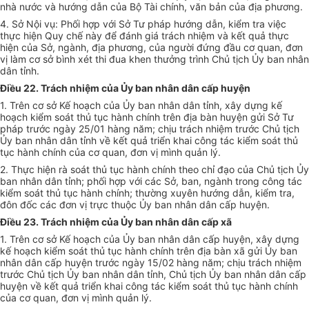
nhà nước và hướng dẫn của Bộ Tài chính, văn bản của địa phương.
4. Sở Nội vụ:
Phối hợp
với Sở Tư pháp hướng dẫn, kiểm tra việc
thực hiện Quy chế này để đánh giá trách nhiệm và kết quả thực
hiện của Sở, ngành, địa phương, của người đứng đầu cơ quan, đơn
vị làm cơ sở bình xét thi đua khen thưởng trình Chủ tịch
Ủy ban
nhân
dân tỉnh.
Điều 22. Trách nhiệm của
Ủy ban
nhân dân cấp huyện
1. Trên cơ sở Kế hoạch của
Ủy ban
nhân dân tỉnh, xây dựng kế
hoạch kiể
m
soát thủ tục hành chính trên địa bàn huyện gửi Sở Tư
pháp trước ngày 25/01
hàng
năm; chịu trách nhiệm trước Chủ tịch
Ủy ban
nhân dân tỉnh về kết quả triển khai công tác kiểm soát thủ
tục hành chính của cơ quan, đơn vị mình quản lý.
2. Thực hiện rà soát thủ tục hành chính theo chỉ đạo của Chủ tịch
Ủy
ban
nhân dân tỉnh;
phối hợp
với các Sở, ban, ngành trong công tác
kiểm soát thủ tục hành chính; thường xuyên hướng dẫn, kiểm tra,
đôn đốc các đơn vị trực thuộc
Ủy ban
nhân dân cấp huyện.
Điều 23. Trách nhiệm của
Ủy ban
nhân dân cấp xã
1. Trên cơ sở Kế hoạch của
Ủy ban
nhân dân cấp huyện, xây dựng
kế hoạch kiểm soát thủ tục hành chính trên địa bàn xã gửi
Ủy ban
nhân dân cấp huyện trước ngày 15/02 hàng năm; chịu trách nhiệm
trước Chủ tịch
Ủy ban
nhân d
â
n tỉnh, Chủ tịch
Ủ
y ban nhân dân cấp
huyện về kết quả triển khai công tác kiểm soát thủ tục hành chính
của cơ quan, đơn vị mình quản lý.