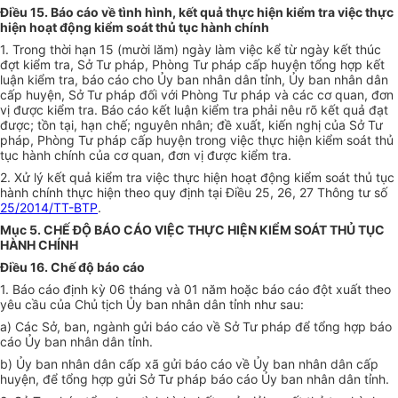
Điều 15. Báo cáo về tình hình, kết quả thực hiện kiểm tra việc thực
hiện hoạt động kiểm soát thủ tục hành chính
1. Trong thời hạn 15 (mười lăm) ngày làm việc kể từ ngày kết thúc
đợt kiểm tra, Sở Tư pháp, Phòng Tư pháp cấp huyện tổng hợp kết
luận kiểm tra, báo cáo cho
Ủy ban
nhân dân tỉnh,
Ủy ban
nhân dân
cấp
huyện, Sở Tư pháp đ
ố
i với Phòng Tư pháp và các cơ quan, đơn
vị được kiểm tra. Báo cáo kết luận kiểm tra phải nêu rõ kết quả đạt
được; tồn tại, hạn chế; nguyên nhân; đề xuất, kiến nghị của Sở Tư
pháp, Phòng Tư pháp cấp huyện trong việc thực hiện kiểm soát thủ
tục hành chính của cơ quan, đơn vị được kiểm tra.
2. Xử lý kết quả kiểm tra việc thực hiện hoạt động kiểm soát thủ tục
hành chính thực hiện theo quy định tại Điều 25, 26, 27 Thông tư số
25/2014/TT-BTP
.
Mục 5. CHẾ ĐỘ BÁO CÁO VIỆC THỰC HIỆN KIỂM SOÁT THỦ TỤC
HÀNH CHÍNH
Điều 16. Chế độ báo cáo
1. Báo cáo định kỳ 06 tháng và 01 năm hoặc báo cáo đột xuất theo
yêu cầu của Chủ tịch
Ủy ban
nhân dân tỉnh như sau:
a) Các Sở, ban, ngành gửi báo cáo về Sở Tư pháp để tổng hợp báo
cáo
Ủy ban
nhân dân tỉnh.
b)
Ủy ban
nhân dân cấp xã gửi báo cáo về
Ủy ban
nhân dân cấp
huyện, để tổng hợp gửi Sở Tư pháp báo cáo
Ủy ban
nhân dân tỉnh.