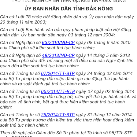
THỦ TỤC HÀNH CHÍNH TRÊN ĐỊA BÀN TỈNH ĐẮK NÔNG
ỦY BAN NHÂN DÂN TỈNH ĐẮK NÔNG
Căn cứ Luật Tổ chức Hội đồng nhân dân và
Ủy ban
nhân dân ngày
26 tháng 11
n
ă
m
20
0
3;
Căn cứ Luật Ban hành văn bản quy phạm pháp luật của Hội đồng
nhân dân,
Ủy ban
nhân dân ngày 03 tháng 12 nam 2004;
Căn cứ Nghị định số
63/2010/NĐ-CP
ngày 08 tháng 6 năm 2010
của Chính phủ về kiểm soát thủ tục hành chính;
Căn cứ Nghị định số
48/2013/NĐ-CP
ngày 14 tháng 5 năm 2013
của Chính phủ sửa đổi, bổ sung một số điều của các Nghị định liên
quan đến kiểm soát thủ tục hành chính;
Căn cứ Thông tư số
07/2014/TT-BTP
ngày 24 tháng 02 năm 2014
của Bộ Tư pháp hướng dẫn việc đánh giá tác động thủ tục hành
chính và rà soát đánh giá thủ tục hành chính;
Căn cứ Thông tư số
05/2014/TT-BTP
ngày 07 ngày 02 tháng 2014
của Bộ Tư pháp hướng dẫn công bố, niêm yết thủ tục hành chính và
báo cáo về tình hình, kết quả thực hiện kiểm soát thủ tục hành
chính;
Căn cứ Thông tư số
25/2014/TT-BTP
ngày 31 tháng 12 năm 2014
của Bộ Tư pháp hướng dẫn kiểm tra việc thực hiện hoạt động kiểm
soát thủ tục hành chính;
Theo đề nghị của Giám đốc Sở Tư pháp tại Tờ trình số 95/TTr-STP