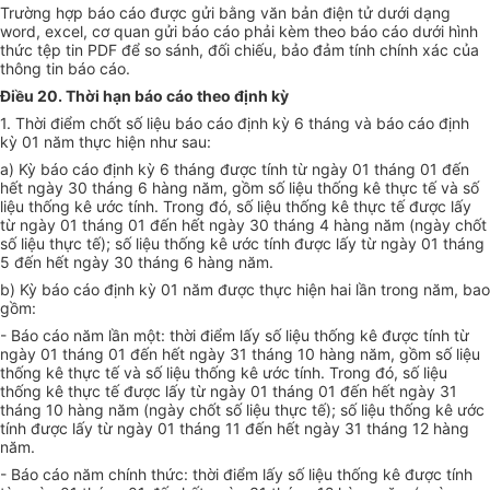
Trường hợp báo cáo được gửi bằng văn bản điện tử dưới dạng
word, excel, cơ quan gửi báo cáo phải kèm theo báo cáo dưới hình
thức tệp tin PDF để so sánh, đối chiếu, bảo đảm tính chính xác của
thông tin báo cáo.
Điều 20. Thời hạn báo cáo theo định kỳ
1. Thời điểm chốt số liệu báo cáo định kỳ 6 tháng và báo cáo định
kỳ 01 năm thực hiện như sau:
a) Kỳ báo cáo định kỳ 6 tháng được tính từ ngày 01 tháng 01 đến
hết ngày 30 tháng 6 hàng năm, gồm số liệu thống kê thực tế và số
liệu thống kê ước tính. Trong đó, số liệu thống kê thực tế được lấy
từ ngày 01 tháng 01 đến hết ngày 30 tháng 4 hàng năm (ngày chốt
số liệu thực tế); số liệu thống kê ước tính được lấy từ ngày 01 tháng
5 đến hết ngày 30 tháng 6 hàng năm.
b) Kỳ báo cáo định kỳ 01 năm được thực hiện hai lần trong năm, bao
gồm:
- Báo cáo năm lần một: thời điểm lấy số liệu thống kê được tính từ
ngày 01 tháng 01 đ
ế
n h
ế
t ngày 31 tháng 10 hàng năm, gồm số liệu
thống kê thực tế và số liệu thống kê ước tính. Trong đó, s
ố
liệu
thống kê thực tế được lấy từ ngày 01 tháng 01 đến hết ngày 31
tháng 10 hàng năm (ngày ch
ố
t s
ố
liệu thực tế); số liệu thống kê ước
tính được lấy từ ngày 01 tháng 11 đến hết ngày 31 tháng 12 hàng
năm.
- Báo cáo năm chính thức: thời điểm lấy số liệu thống kê được tính