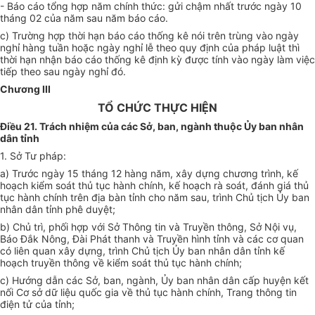
- Báo cáo tổng hợp năm chính thức: gửi chậm nhất trước ngày 10
tháng 02 của năm sau năm báo cáo.
c) Trường hợp thời hạn báo cáo thống kê nói trên trùng vào ngày
nghỉ hàng tuần hoặc ngày nghỉ lễ theo quy định của pháp luật thì
thời hạn nhận báo cáo thống kê định kỳ được tính vào ngày làm việc
tiếp theo sau ngày nghỉ đó.
Chương
III
TỔ CHỨC THỰC HIỆN
Điều 21. Trách nhiệm của các Sở, ban, ngành thuộc
Ủy ban
nhân
dân tỉnh
1. Sở Tư pháp:
a) Trước ngày 15 tháng 12 hàng năm, xây dựng chương trình, kế
hoạch kiểm soát thủ tục hành chính, kế hoạch rà soát, đánh giá thủ
tục hành chính trên địa bàn tỉnh cho năm sau, trình Chủ tịch
Ủy ban
nhân dân tỉnh phê duyệt;
b) Chủ trì, phối hợp với Sở Thông tin và Truyền thông, Sở Nội vụ,
Báo Đắk Nông, Đài Phát thanh và Truyền hình tỉnh và các cơ quan
có liên quan xây dựng, trình Chủ tịch
Ủy ban
nhân dân tỉnh kế
hoạch truyền thông về kiểm soát thủ tục hành chính;
c) Hư
ớ
ng dẫn các Sở, ban, ngành,
Ủy ban
nhân dân cấp huyện kết
nối Cơ sở dữ liệu quốc gia về thủ tục hành chính, Trang thông tin
điện tử của tỉnh;