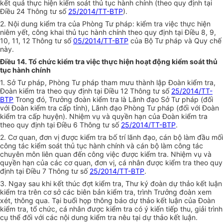
kết quả thực hiện kiểm soát thủ tục hành chính (theo quy định tại
Điều 24 Thông tư số
25/2014/TT-BTP
).
2. Nội dung kiểm tra của Phòng Tư pháp: kiểm tra việc thực hiện
niêm yết, công khai thủ tục hành chính theo quy định tại Điều 8, 9,
10, 11, 12 Thông tư số
05/2014/TT-BTP
của Bộ Tư pháp và Quy chế
này.
Điều 14. Tổ chức kiểm tra việc thực hiện hoạt động kiểm soát thủ
tục hành chính
1. Sở Tư pháp, Phòng Tư pháp tham mưu thành lập Đoàn kiểm tra,
Đoàn kiểm tra theo quy định tại Điều 12 Thông tư số
25/2014/TT-
BTP
Trong đó, Trưởng đoàn kiểm tra là Lãnh đạo Sở Tư pháp (đối
với Đoàn kiểm tra cấp tỉnh), Lãnh đạo Phòng Tư pháp (đối với Đoàn
kiểm tra cấp huyện). Nhiệm vụ và quyền hạn của Đoàn kiểm tra
theo quy định tại Điều 6 Thông tư số
25/2014/TT-BTP
.
2. Cơ quan, đơn vị được kiểm tra bố trí lãnh đạo, cán bộ làm đầu mối
công tác kiểm soát thủ tục hành chính và cán bộ làm công tác
chuyên môn liên quan đến công việc được kiểm tra. Nhiệm vụ và
quyền hạn của các cơ quan, đơn vị, cá nhân được kiểm tra theo quy
định tại Điều 7 Thông tư số
25/2014/TT-BTP
.
3. Ngay sau khi kết thúc đợt kiểm tra, Thư ký đoàn dự thảo kết luận
kiểm tra trên cơ sở các biên bản kiểm tra, trình Trưởng đoàn xem
xét, thông qua. Tại buổi họp thông báo dự thảo kết luận của Đoàn
kiểm tra, tổ chức, cá nhân được
kiểm tra
có ý ki
ế
n ti
ế
p thu, giải trình
cụ thể đ
ố
i với các nội dung
kiểm tra
nêu tại dự thảo
kết
luận.