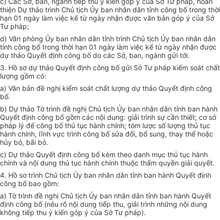
c) Các Sở, ban, ngành tiếp thu ý kiến góp ý của Sở Tư pháp, hoàn
thiện Dự thảo trình Chủ tịch
Ủy ban
nhân dân tỉnh công bố trong thời
hạn 01 ngày làm việc kể từ ngày nhận được văn bản góp ý của Sở
Tư pháp;
d) Văn phòng
Ủy ban
nhân dân tỉnh trình Chủ tịch
Ủy ban
nhân dân
tỉnh công bố trong thời hạn 01 ngày làm việc k
ể
từ ngày nhận được
dự thảo
Quyết
định công b
ố
do các Sở, ban, ngành gửi tới.
3. Hồ sơ dự thảo Quyết định công bố gửi Sở Tư pháp kiểm soát chất
lượng gồm có:
a) Văn bản đề nghị kiểm soát chất lượng dự thảo Quyết định công
bố.
b) Dự thảo Tờ trình đề nghị Chủ tịch
Ủy ban
nhân dân tỉnh ban hành
Quyết định công bố gồm các nội dung: giải trình sự cần thiết; cơ sở
pháp lý đ
ể
công bố thủ tục hành chính; tóm lược số lượng thủ tục
hành chính, lĩnh vực trình công bố sửa đổi, bổ sung, thay thế hoặc
hủy bỏ, bãi bỏ.
c) Dự thảo Quyết định công bố kèm theo danh mục thủ tục hành
chính và nội dung thủ tục hành chính thuộc thẩm quyền giải quyết.
4. Hồ sơ trình Chủ tịch
Ủy ban
nhân dân tỉnh ban hành Quyết định
công bố bao g
ồ
m:
a) Tờ trình đề nghị Chủ tịch
Ủy ban
nhân dân tỉnh ban hành Quyết
định công bố (nêu rõ nội dung tiếp thu, giải trình những nội dung
không tiếp thu ý kiến góp ý của Sở Tư pháp).