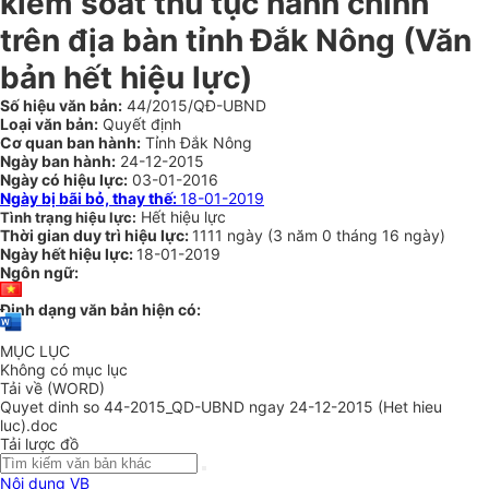
kiểm soát thủ tục hành chính
trên địa bàn tỉnh Đắk Nông (Văn
bản hết hiệu lực)
Số hiệu văn bản:
44/2015/QĐ-UBND
Loại văn bản:
Quyết định
Cơ quan ban hành:
Tỉnh Đắk Nông
Ngày ban hành:
24-12-2015
Ngày có hiệu lực:
03-01-2016
Ngày bị bãi bỏ, thay thế:
18-01-2019
Hết hiệu lực
Tình trạng hiệu lực:
Thời gian duy trì hiệu lực:
1111 ngày
(
3 năm
0 tháng
16 ngày
)
Ngày hết hiệu lực:
18-01-2019
Ngôn ngữ:
Định dạng văn bản hiện có:
MỤC LỤC
Không có mục lục
Tải về (WORD)
Quyet dinh so 44-2015_QD-UBND ngay 24-12-2015 (Het hieu
luc).doc
Tải lược đồ
Nội dung VB