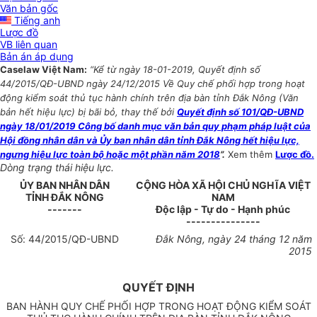
Văn bản gốc
Tiếng anh
Lược đồ
VB liên quan
Bản án áp dụng
Caselaw Việt Nam:
“Kể từ ngày 18-01-2019, Quyết định số
44/2015/QĐ-UBND ngày 24/12/2015 Về Quy chế phối hợp trong hoạt
động kiểm soát thủ tục hành chính trên địa bàn tỉnh Đắk Nông (Văn
bản hết hiệu lực) bị bãi bỏ, thay thế bởi
Quyết định số 101/QĐ-UBND
ngày 18/01/2019 Công bố danh mục văn bản quy phạm pháp luật của
Hội đồng nhân dân và Ủy ban nhân dân tỉnh Đắk Nông hết hiệu lực,
ngưng hiệu lực toàn bộ hoặc một phần năm 2018
”.
Xem thêm
Lược đồ.
Dòng trạng thái hiệu lực.
ỦY BAN NHÂN DÂN
CỘNG HÒA XÃ HỘI CHỦ NGHĨA VIỆT
TỈNH ĐẮK NÔNG
NAM
-------
Độc lập - Tự do - Hạnh phúc
---------------
Số:
44
/2015/QĐ-
UBND
Đắk Nông, ngày
24
tháng
12
năm
2015
QUYẾT ĐỊNH
BAN HÀNH QUY CHẾ PHỐI HỢP TRONG HOẠT ĐỘNG KIỂM SOÁT