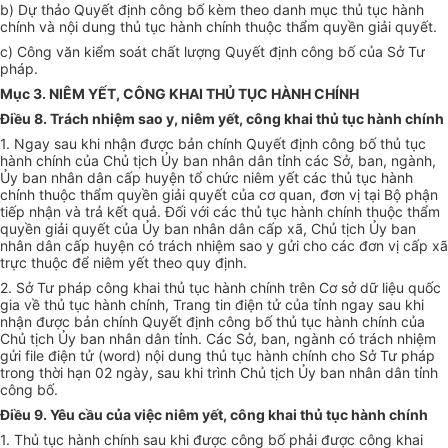
b) Dự thảo Quyết định công bố kèm theo danh mục thủ tục hành
chính và nội dung thủ tục hành chính thuộc thẩm quyền giải quyết.
c) Công văn kiểm soát chất lượng Quyết định công bố của Sở Tư
pháp.
Mục 3. NIÊM YẾT, CÔNG KHAI THỦ TỤC HÀNH CHÍNH
Điều 8. Trách nhiệm sao y, niêm yết, công khai thủ tục hành chính
1. Ngay sau khi nhận được bản chính Quyết định công bố thủ tục
hành chính của Chủ tịch
Ủy ban
nhân dân tỉnh các Sở, ban, ngành,
Ủy ban
nhân dân cấp huyện tổ chức niêm yết các thủ tục hành
chính thuộc thẩm quyền giải quyết của cơ quan, đơn vị tại Bộ phận
tiếp nhận và trả kết quả. Đối
với
các thủ tục hành chính thuộc thẩm
quyền giải quyết của
Ủy ban
nhân dân cấp xã, Chủ tịch
Ủy ban
nhân dân cấp huyện có trách nhiệm sao y gửi cho các đơn vị cấp xã
trực thuộc để niêm yết theo quy định.
2. Sở Tư pháp công khai thủ tục hành chính trên Cơ sở dữ liệu quốc
gia về thủ tục hành chính, Trang tin điện tử của tỉnh ngay sau khi
nhận được bản chính Quyết định công bố thủ tục hành chính của
Chủ tịch
Ủy ban
nhân dân tỉnh. Các Sở, ban, ngành có trách nhiệm
gửi file điện tử (word) nội dung thủ tục hành chính cho Sở Tư pháp
trong thời hạn 02 ngày, sau khi trình Chủ tịch
Ủy ban
nhân dân tỉnh
công bố.
Điều 9. Yêu cầu của việc niêm yết, công khai thủ tục hành chính
1. Thủ tục hành chính sau khi được công bố phải được công khai