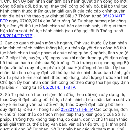
1. Chủ tịch
Ủy ban
nhân dân tỉnh ban hành quyết định công bố mới;
công bố sửa đổi, bổ sung, thay thế; công bố hủy bỏ, bãi bỏ thủ tục
hành chính thuộc thẩm quyền giải quyết của các cấp chính quyền
trên địa bàn tỉnh theo quy định tại Điều 7 Thông tư số
05/2014/TT-
BTP
ngày 07/02/2014 của Bộ trưởng Bộ Tư pháp hướng dẫn công
bố, niêm yết thủ tục hành chính và báo cáo tình hình, kết quả thực
hiện kiểm soát thủ tục hành chính (sau đây gọi tắt là Thông tư số
05/2014/TT-BTP
).
2. Các cơ quan chuyên môn về ngành, lĩnh vực thuộc
Ủy ban
nhân
dân tỉnh có trách nhiệm thống kê, dự thảo Quyết định công bố thủ
tục hành chính thuộc phạm vi chức năng quản lý ngành, lĩnh vực (ở
cả 3 cấp: tỉnh, huyện, xã), ngay sau khi nhận được quyết định công
bố thủ tục hành chính của Bộ trưởng, Thủ trưởng cơ quan ngang Bộ
hoặc văn bản quy phạm pháp luật của Hội đồng nhân dân,
Ủy ban
nhân dân tỉnh có quy định về thủ tục hành chính được ban hành, gửi
Sở Tư pháp kiểm soát hình thức, nội dung, chất lượng trước khi trình
Chủ tịch
Ủy ban
nhân dân tỉnh công bố theo đúng thời hạn quy định
tại Điều 7 Thông tư số
05/2014/TT-BTP
.
3. Sở Tư pháp có trách nhiệm đôn đốc, theo dõi việc xây dựng dự
thảo Quyết định công bố thủ tục hành chính; tiếp nhận, kiểm soát và
có ý kiến bằng văn bản đối với dự thảo Quyết định công bố theo
quy định tại Điều 7 Thông tư số
05/2014/TT-BTP
Các cơ quan, đơn
vị chủ trì soạn thảo có
tr
ách nhiệm tiếp thu ý kiến góp ý của Sở Tư
pháp.
Trường hợp
không ti
ế
p thu, cơ quan, đơn vị chủ trì soạn thảo
phải giải trình
cụ thể
bằng văn bản. Văn bản tiếp thu, giải trình phải
được gửi cho Sở Tư pháp. Sở Tư pháp báo cáo và tham mưu Chủ