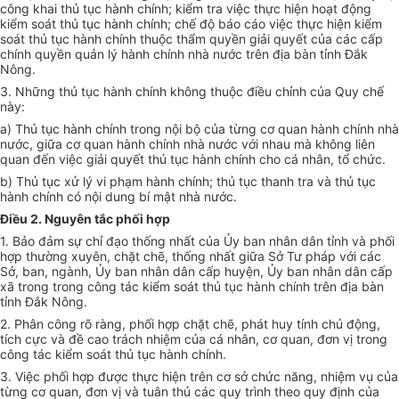
công khai thủ tục hành chính; kiểm tra việc thực hiện hoạt động
kiểm soát thủ tục hành chính; chế độ báo cáo việc thực hiện kiểm
soát thủ tục hành chính thuộc thẩm quyền giải quyết của các cấp
chính quyền quản lý hành chính nhà nước trên địa bàn tỉnh Đắk
Nông.
3. Những thủ tục hành chính không thuộc điều chỉnh của Quy chế
này:
a) Thủ tục hành chính trong nội bộ của từng cơ quan hành chính nhà
nước, giữa cơ quan hành chính nhà nước với nhau mà không liên
quan đến việc giải quyết thủ tục hành chính cho cá nhân, tổ chức.
b) Thủ tục xử lý vi phạm hành chính; thủ tục thanh tra và thủ tục
hành chính có nội dung bí mật nhà nước.
Điều 2. Nguyên tắc phối hợp
1. Bảo đảm sự chỉ đạo thống nhất của
Ủy ban
nhân dân tỉnh và
phối
hợp
thường xuyên, chặt chẽ, th
ố
ng nh
ấ
t giữa Sở Tư pháp với các
Sở, ban, ngành,
Ủy ban
nhân dân cấp huyện,
Ủy ban
nhân dân cấp
xã trong trong công tác kiểm soát thủ tục hành chính trên địa bàn
tỉnh Đắk Nông.
2. Phân công rõ ràng, phối hợp chặt chẽ, phát huy tính chủ động,
tích cực và đề cao trách nhiệm của cá nhân, cơ quan, đơn vị trong
công tác kiểm soát thủ tục hành chính.
3. Việc phối hợp được thực hiện trên cơ sở chức năng, nhiệm vụ của
từng cơ quan, đơn vị và tuân thủ các quy trình theo quy định của