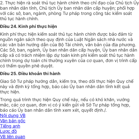
2. Thực hiện rà soát thủ tục hành chính theo chỉ đạo của Chủ tịch
Ủ
y
ban nhân dân tỉnh, Chủ tịch
Ủy ban
nhân dân cấp huyện; phối h
ợ
p
với các sở, ban, ngành, phòng Tư pháp trong công tác kiểm soát
thủ tục hành chính.
Điều 24. Kinh phí thực hiện
Kinh phí thực hiện kiểm soát thủ tục hành chính được bảo đảm từ
nguồn ngân sách theo quy định của Luật Ngân sách nhà nước và
các văn bản hướng dẫn của Bộ Tài chính, văn bản của địa phương.
Các Sở, ban, ngành,
Ủy ban
nhân dân cấp huyện,
Ủy ban
nhân dân
cấp xã có trách nhiệm lập dự toán kinh phí kiểm soát thủ tục hành
chính trong dự toán chi thường xuyên của cơ quan, đ
ơn
vị trình cấp
có thẩm quyền phê duyệt.
Điều 25. Điều khoản thi hành
Giao Sở Tư pháp hướng dẫn, kiểm tra, theo dõi thực hiện Quy chế
này và định kỳ tổng hợp, báo cáo
Ủy ban
nhân dân tỉnh kết quả
thực hiện.
Trong quá trình thực hiện Quy chế này, nếu có khó khăn, vướng
mắc, các cơ quan, đơn vị có ý kiến gửi về Sở Tư pháp tổng hợp,
báo cáo
Ủy ban
nhân dân tỉnh xem xét, quyết định./.
Nội dung VB
Văn bản gốc
Tiếng anh
Lược đồ
VB liên quan