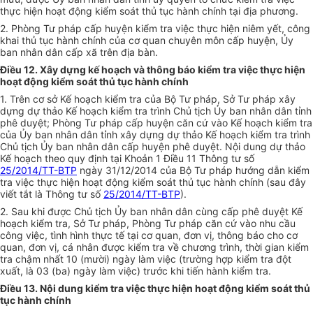
thực hiện hoạt động kiểm soát thủ tục hành chính tại địa phương.
2. Phòng Tư pháp cấp huyện kiểm tra việc thực hiện niêm yết, công
khai thủ tục hành chính của cơ quan chuyên môn cấp huyện,
Ủy
ban
nhân dân cấp xã trên địa bàn.
Điều 12. Xây dựng kế hoạch và thông báo kiểm tra việc thực hiện
hoạt động kiểm soát thủ tục hành chính
1. Trên cơ sở Kế hoạch kiểm tra của Bộ Tư pháp, Sở Tư pháp xây
dựng dự thảo Kế hoạch kiểm tra trình Chủ tịch
Ủy ban
nhân dân tỉnh
phê duyệt; Phòng Tư pháp cấp huyện căn cứ vào
Kế hoạch
kiểm tra
của
Ủy ban
nhân dân tỉnh xây dựng dự thảo Kế hoạch kiểm tra trình
Chủ tịch
Ủy ban
nhân dân cấp huyện phê duyệt. Nội dung dự thảo
Kế hoạch
theo quy định tại Khoản 1 Điều 11 Thông tư số
25/2014/TT-BTP
ngày 31/12/2014 của Bộ Tư pháp hướng dẫn kiểm
tra việc thực hiện hoạt động kiểm soát thủ tục hành chính (sau đây
viết tắt là Thông tư số
25/2014/TT-BTP
).
2. Sau khi được Chủ tịch
Ủy ban
nhân dân cùng cấp phê duyệt Kế
hoạch kiểm tra, Sở Tư pháp, Phòng Tư pháp căn cứ vào nhu cầu
công việc, tình hình thực tế tại cơ quan, đơn vị, thông báo cho cơ
quan, đơn vị, cá nhân được kiểm tra về chương trình, thời gian kiểm
tra chậm nhất 10 (mười) ngày làm việc (
trường hợp
kiểm tra đ
ộ
t
xuất, là 03 (ba) ngày làm việc) trước khi tiến hành kiểm tra.
Điều 13. Nội dung kiểm tra việc thực hiện hoạt động kiểm soát thủ
tục hành chính