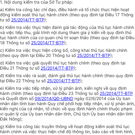
1. Nội dung kiểm tra của Sở Tư pháp:
a) Kiểm tra công tác chỉ đạo, điều hành và tổ chức thực hiện hoạt
động kiểm soát thủ tục hành chính (theo quy định tại Điều 17 Thông
tư số
25/2014/TT-BTP
);
b) Kiểm tra việc thực hiện đánh giá tác động của thủ tục hành chính
và việc tiếp thu, giải trình nội dung tham gia ý kiến về quy định thủ
tục hành chính của cơ quan chủ trì soạn thảo (theo quy định tại Điều
18 Th
ô
ng tư số
25/2014/TT-BTP
);
c) Kiểm tra việc thực hiện công bố, công khai thủ tục hành chính
(theo quy định tại Điều 20 Thông tư số
25/2014/TT-BTP
);
d) Kiểm tra việc giải quyết thủ tục hành chính (theo quy định tại
Điều 21 Thông tư số
25/2014/TT-BTP
);
đ) Kiểm tra việc rà soát, đánh giá thủ tục hành chính (theo quy định
tại Điều 22 Thông tư số
25/2014/TT-BTP
);
e) Kiểm tra việc tiếp nhận, xử lý phản ánh, kiến nghị về quy định
hành chính (theo quy định tại Điều 23 Thông tư số
25/2014/TT-BTP
và Quyết định số
09/2014/QĐ-UBND
ngày 02/6/2014 của
Ủy ban
nhân dân tỉnh ban hành Quy chế phối hợp tiếp nhận, xử lý phản ánh,
kiến nghị của cá nhân, tổ chức về quy định hành chính thuộc phạm
vi quản lý của
Ủy ban
nhân dân tỉnh, Chủ tịch
Ủy ban
nhân dân tỉnh
Đắk Nông);
g) Kiểm tra công tác truyền thông về hoạt động kiểm soát thủ tục
hành chính và việc thực hiện chế độ thông tin, báo cáo về tình hình,