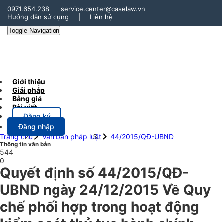
0971.654.238
service.center@caselaw.vn
Hướng dẫn sử dụng
|
Liên hệ
Toggle Navigation
Giới thiệu
Giải pháp
Bảng giá
Bài viết
Đăng ký
Đăng nhập
Trang chủ
Văn bản pháp luật
44/2015/QĐ-UBND
Thông tin văn bản
544
0
Quyết định số 44/2015/QĐ-
UBND ngày 24/12/2015 Về Quy
chế phối hợp trong hoạt động