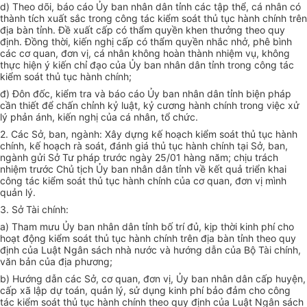
d) Theo dõi, báo cáo
Ủy ban
nhân dân tỉnh các tập thể, cá nhân có
thành tích xuất sắc trong công tác kiểm soát thủ tục hành chính trên
địa bàn tỉnh. Đ
ề
xuất cấp có thẩm quyền khen thưởng theo quy
định. Đồng thời, kiến nghị cấp có thẩm quyền nh
ắ
c nhở, phê bình
các cơ quan, đơn vị, cá nhân không hoàn thành nhiệm v
ụ
, không
thực hiện ý ki
ế
n chỉ đạo của
Ủ
y ban nhân dân tỉnh trong công tác
ki
ể
m soát thủ tục hành chính;
đ) Đôn đốc, kiểm tra và báo cáo
Ủy ban
nhân dân tỉnh biện pháp
cần thiết để chấn chỉnh kỷ luật, kỷ cương hành chính trong việc xử
lý phản ánh, kiến nghị của cá nhân,
tổ chức
.
2. Các Sở, ban, ngành: Xây dựng kế hoạch kiểm soát thủ tục hành
chính, kế hoạch rà soát, đánh giá thủ tục hành chính tại Sở, ban,
ngành gửi Sở Tư pháp trước ngày 25/01 hàng năm; chịu trách
nhiệm trước Chủ tịch
Ủy ban
nhân dân tỉnh về kết quả triển khai
công tác kiểm soát thủ tục hành chính của cơ quan, đơn vị mình
quản l
ý.
3. Sở Tài chính:
a) Tham mưu
Ủy ban
nhân dân tỉnh bố trí đủ, kịp thời kinh phí cho
hoạt động kiểm soát thủ tục hành chính trên địa bàn tỉnh theo quy
định của Luật Ngân sách nhà nước và hướng dẫn của Bộ Tài chính,
văn bản của địa phương;
b) Hướng dẫn các Sở, cơ quan, đơn vị,
Ủy ban
nhân dân cấp huyện,
cấp xã lập dự toán, quản lý, sử dụng kinh phí bảo đảm cho công
tác kiểm soát thủ tục hành chính theo quy định của Luật Ngân sách