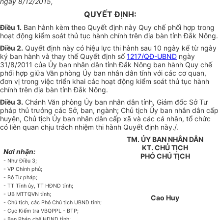
ngày 8/12/2015,
QUYẾT ĐỊNH:
Điều 1.
Ban hành kèm theo Quyết định này Quy chế phối hợp trong
hoạt động kiểm soát thủ tục hành chính trên địa bàn tỉnh Đắk Nông.
Điều 2.
Quyết định này có hiệu lực thi hành sau 10 ngày kể từ ngày
ký ban hành và thay thế Quyết định số
1217/QĐ-UBND
ngày
31/8/2011 của Ủy ban nhân dân tỉnh Đắk Nông ban hành Quy chế
phối hợp giữa Văn phòng Ủy ban nhân dân tỉnh với các cơ quan,
đơn vị trong việc triển khai các hoạt động kiểm soát thủ tục hành
chính trên địa bàn tỉnh Đắk Nông.
Điều 3.
Chánh Văn phòng Ủy ban nhân dân tỉnh, Giám đốc Sở Tư
pháp thủ trưởng các Sở, ban, ngành; Chủ tịch Ủy ban nhân dân cấp
huyện, Chủ tịch Ủy ban nhân dân cấp xã và các cá nhân, tổ chức
có liên quan chịu trách nhiệm thi hành Quyết định này./.
TM. ỦY BAN NHÂN DÂN
KT. CHỦ TỊCH
Nơi nhận:
PHÓ
CHỦ TỊCH
- Như Điều 3;
- VP Chính phủ;
- Bộ Tư pháp;
- TT Tỉnh ủy, TT HĐND tỉnh;
-
U
B MTTQVN tỉnh;
Cao H
uy
- Chủ tịch, các Phó Chủ tịch
UBND
tỉnh;
- Cục Kiểm tra VBQPPL - BTP;
- Ban Pháp chế HĐND tỉnh;