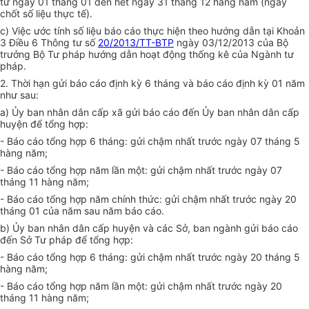
từ ngày 01 tháng 01 đến hết ngày 31 tháng 12 hàng năm (ngày
chốt số liệu thực tế).
c) Việc ước tính số liệu báo cáo thực hiện theo hướng dẫn tại Khoản
3 Điều 6 Thông tư s
ố
20/2013/TT-BTP
ngày 03/12/2013 của Bộ
trưởng Bộ Tư pháp hướng dẫn hoạt động thống kê của Ngành tư
pháp.
2. Thời hạn gửi báo cáo định kỳ 6 tháng và báo cáo định kỳ 01 năm
như sau:
a)
Ủy ban
nhân dân cấp xã gửi báo cáo đến
Ủy ban
nhân dân cấp
huyện để tổng hợp:
- Báo cáo
tổng hợp
6 tháng: gửi chậm nhất trước ngày 07 tháng 5
hàng năm;
- Báo cáo tổng hợp năm lần một: gửi chậm nhất trước ngày 07
tháng 11 hàng năm;
- Báo cáo tổng hợp năm chính thức: gửi chậm nhất trước ngày 20
tháng 01 của năm sau năm báo cáo.
b)
Ủy ban
nhân dân cấp huyện và các Sở, ban ngành gửi báo cáo
đến Sở Tư pháp để
tổng hợp
:
- Báo cáo
tổng hợp
6 tháng: gửi chậm nhất trước ngày 20 tháng 5
hàng năm;
- Báo cáo tổng hợp năm lần một: gửi chậm nhất trước ngày 20
tháng 11 hàng năm;