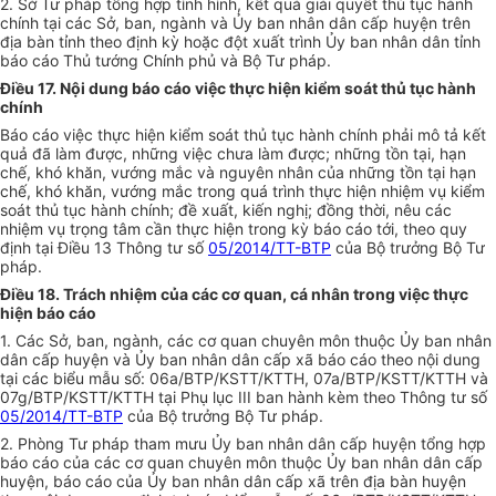
2. Sở Tư pháp
tổng hợp
tình hình, kết quả giải quyết thủ tục hành
chính tại các Sở, ban, ngành và
Ủy ban
nhân dân cấp huyện trên
địa bàn tỉnh theo định kỳ hoặc đột xuất trình
Ủy ban
nhân dân tỉnh
báo cáo Thủ tướng Chính phủ và Bộ Tư pháp.
Điều 17. Nội dung báo cáo việc thực hiện kiểm soát thủ tục hành
chính
Báo cáo việc thực hiện kiểm soát thủ tục hành chính phải mô tả kết
quả đã làm được, những việc chưa làm được; những tồn tại, hạn
chế, khó khăn, vướng mắc và nguyên nhân của những tồn tại hạn
chế, khó khăn, vướng mắc trong quá trình thực hiện nhiệm vụ kiểm
soát thủ tục hành chính; đề xuất, kiến nghị; đồng thời, nêu các
nhiệm vụ trọng tâm cần thực hiện trong kỳ báo cáo tới, theo quy
định tại Điều 13 Thông tư số
05/2014/TT-BTP
của Bộ trưởng Bộ Tư
pháp.
Điều 18. Trách nhiệm của các cơ quan, cá nhân trong việc thực
hiện báo cáo
1. Các Sở, ban, ngành, các cơ quan chuyên môn thuộc
Ủy ban
nhân
dân cấp huyện và
Ủy ban
nhân dân cấp xã báo cáo theo nội dung
tại các bi
ể
u mẫu số:
06
a/BTP/KSTT/KTTH, 07a/BTP/KSTT/KTTH và
07g/BTP/KSTT/KTTH tại Phụ lục III ban hành kèm theo Thông tư số
05/2014/TT-BTP
của Bộ trưởng Bộ Tư pháp.
2. Phòng Tư pháp tham mưu
Ủy ban
nhân dân cấp huyện tổng hợp
báo cáo của các cơ quan chuyên môn thuộc
Ủy ban
nhân dân cấp
huyện, báo cáo của
Ủy ban
nhân dân cấp xã trên địa bàn huyện