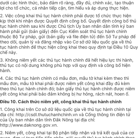
dưới các hình thức, bảo đảm rõ ràng, đầy đủ, chính xác, tạo thuận
lợi cho tổ chức, cá nhân tiếp cận, tìm hi
ể
u và áp dụng thực hiện.
2. Việc công khai thủ tục hành chính phải được tổ chức thực hiện
kịp thời khi nhận được
Quyết
định công bố. Quyết định công bố thủ
tục hành chính sau khi được Chủ tịch
Ủy ban
nhân dân tỉnh ký ban
hành phải gửi (bản giấy) đến Cục Ki
ể
m soát thủ tục hành chính
thuộc Bộ Tư pháp, gửi (bản giấy và file điện tử) đ
ế
n Sở Tư pháp đ
ể
theo dõi, quản lý và đăng nhập vào Cơ sở dữ liệu
quốc
gia về thủ
tục hành chính đ
ể
thực hiện công khai theo quy định tại Điều 10 Quy
chế này.
3. Không niêm yết các thủ tục hành chính đã hết hiệu lực thi hành,
thủ tục có nội dung không phù hợp với quy định và công bố hiện
hành.
4. Các thủ tục hành chính có mẫu đơn, mẫu tờ khai kèm theo thì
mẫu đơn, mẫu tờ khai phải được niêm yết công khai đầy đủ kèm
theo thủ tục hành chính đó; bản gi
ấ
y thủ tục hành chính được niêm
yết công khai phải bảo đảm không bị hư hỏng, rách nát, hoen ố.
Điều 10. Cách thức niêm yết, công khai thủ tục hành chính
1. Công khai trên Cơ sở dữ liệu quốc gia về thủ tục hành chính tại
địa chỉ: http://csdl.thutuchanhchinh.vn và
C
ổng thông tin điện tử
của
Ủy ban
nhân dân tỉnh Đắk Nông tại địa chỉ:
http://www.daknong.gov.vn.
2. Niêm yết, công khai tại Bộ phận tiếp nhận và trả kết quả của cơ
quan, đơn vị trực tiếp tiếp nhận, giải quyết thủ tục hành chính theo