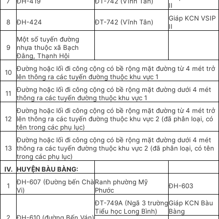
7
ĐH-419
ĐT-742 (Vĩnh Tân)
II
Giáp KCN VSIP
8
ĐH-424
ĐT-742 (Vĩnh Tân)
II
Một số tuyến đường
9
nhựa thuộc xã Bạch
Đằng, Thạnh Hội
Đường hoặc lối đi công cộng có bề rộng mặt đường từ 4 mét trở
10
lên thông ra các tuyến đường thuộc khu vực 1
Đường hoặc lối đi công cộng có bề rộng mặt đường dưới 4 mét
11
thông ra các tuyến đường thuộc khu vực 1
Đường hoặc lối đi công cộng có bề rộng mặt đường từ 4 mét trở
12
lên thông ra các tuyến đường thuộc khu vực 2 (đã phân loại, có
tên trong các phụ lục)
Đường hoặc lối đi công cộng có bề rộng mặt đường dưới 4 mét
13
thông ra các tuyến đường thuộc khu vực 2 (đã phân loại, có tên
trong các phụ lục)
IV.
HUYỆN BÀU BÀNG:
ĐH-607 (Đường bến Chà
Ranh phường Mỹ
1
ĐH-603
Vi)
Phước
ĐT-749A (Ngã 3 trường
Giáp KCN Bàu
Tiểu học Long Bình)
Bàng
2
ĐH-610 (đường Bến Ván)