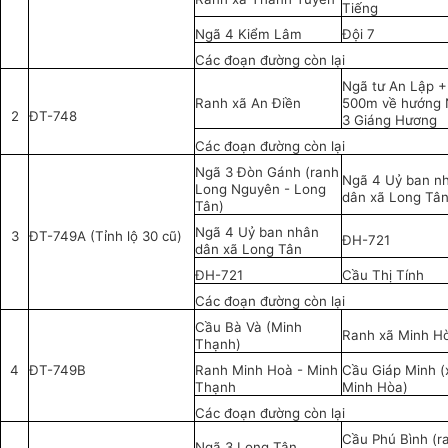
Tiếng
Ngã 4 Kiểm Lâm
Đội 7
Các đoạn đường còn lại
Ngã tư An Lập +
Ranh xã An Điền
500m về hướng
2
ĐT-748
3 Giáng Hương
Các đoạn đường còn lại
Ngã 3 Đòn Gánh (ranh
Ngã 4 Uỷ ban n
Long Nguyên - Long
dân xã Long Tâ
Tân)
Ngã 4 Uỷ ban nhân
3
ĐT-749A (Tỉnh lộ 30 cũ)
ĐH-721
dân xã Long Tân
ĐH-721
Cầu Thị Tính
Các đoạn đường còn lại
Cầu Bà Và (Minh
Ranh xã Minh H
Thạnh)
4
ĐT-749B
Ranh Minh Hoà - Minh
Cầu Giáp Minh (
Thạnh
Minh Hòa)
Các đoạn đường còn lại
Cầu Phú Bình (r
Ngã 3 Long Tân