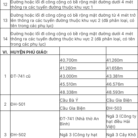
Đường hoặc lối đi công cộng có bề rộng mặt đường dưới 4 mét
12
thông ra các tuyến đường thuộc khu vực 1
Đường hoặc lối đi công cộng có bề rộng mặt đường từ 4 mét trở
13
lên thông ra các tuyến đường thuộc khu vực 2 (đã phân loại, có
tên trong các phụ lục)
Đường hoặc lối đi công cộng có bề rộng mặt đường dưới 4 mét
14
thông ra các tuyến đường thuộc khu vực 2 (đã phân loại, có tên
trong các phụ lục)
VI.
HUYỆN PHÚ GIÁO:
40.700m
41.260m
41.260m
41.658m
1
ĐT-741 cũ
43.000m
43.381m
45.510m
46.576m
48.338m
48.593m
Cầu Bà Ý
Cầu Gia Biện
2
ĐH-501
Cầu Gia Biện
ĐH-503
Ngã 3 (Công ty
ĐT-741 (Nhà thờ An
hạt điều Hải
Bình)
Việt)
3
ĐH-502
Ngã 3 (Công ty hạt
Ngã 3 Cây Khô