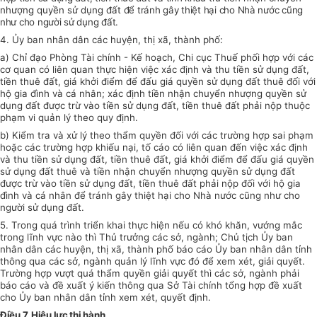
nhượng quyền sử dụng đất
để tránh gây thiệt hại cho Nhà nước cũng
như cho người sử dụng đất.
4. Ủy ban nhân dân các huyện, thị xã, thành phố:
a) Chỉ đạo Phòng Tài chính - Kế hoạch, Chi cục Thuế phối hợp với các
cơ quan có liên quan thực hiện việc xác định và thu tiền sử dụng đất,
tiền thuê đất, giá khởi điểm để đấu giá quyền sử dụng đất thuê đối với
hộ gia đình và cá nhân; xác định tiền nhận chuyển nhượng quyền sử
dụng đất được trừ vào tiền sử dụng đất, tiền thuê đất phải nộp thuộc
phạm vi quản lý theo quy định.
b) Kiểm tra và xử lý theo thẩm quyền đối với các trường hợp sai phạm
hoặc các trường hợp khiếu nại, tố cáo có liên quan đến việc xác định
và thu tiền sử dụng đất, tiền thuê đất, giá khởi điểm để đấu giá quyền
sử dụng đất thuê và tiền nhận chuyển nhượng quyền sử dụng đất
được trừ vào tiền sử dụng đất, tiền thuê đất phải nộp đối với hộ gia
đình và cá nhân để tránh gây thiệt hại cho Nhà nước cũng như cho
người sử dụng đất.
5. Trong quá trình triển khai thực hiện nếu có khó khăn, vướng mắc
trong lĩnh vực nào thì Thủ trưởng các sở, ngành; Chủ tịch Ủy ban
nhân dân các huyện, thị xã, thành phố báo cáo Ủy ban nhân dân tỉnh
thông qua các sở, ngành quản lý lĩnh vực đó để xem xét, giải quyết.
Trường hợp vượt quá thẩm quyền giải quyết thì các sở, ngành phải
báo cáo và đề xuất ý kiến thông qua Sở Tài chính tổng hợp đề xuất
cho Ủy ban nhân dân tỉnh xem xét, quyết định.
Điều 7. Hiệu lực thi hành