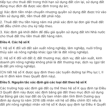
tiếp tục cho thuê đất trong thời hạn sử dụng đất còn lại, sử dụng đất
đúng mục đích đã được xác định trong dự án;
g) Xác định tiền nhận chuyển nhượng quyền sử dụng đất được trừ vào
tiền sử dụng đất, tiền thuê đất phải nộp.
2. Thuê đất thu tiền hàng năm mà phải xác định lại đơn giá thuê đất
để điều chỉnh cho chu kỳ tiếp theo.
3. Xác định giá khởi điểm để đấu giá quyền sử dụng đất khi Nhà nước
cho thuê đất thu tiền thuê đất hàng năm.
Điều 4. Các hệ số K
1. Hệ số K đối với đất sản xuất nông nghiệp, lâm nghiệp, nuôi trồng
thủy sản và nông nghiệp khác (gọi tắt là đất nông nghiệp).
2. Hệ số K đối với đất ở; đất thương mại, dịch vụ; đất sản xuất, kinh
doanh phi nông nghiệp không phải là đất thương mại, dịch vụ (gọi tắt
là đất phi nông nghiệp).
(Chi tiết hệ số K được quy định theo các tuyến đường tại Phụ lục I, II
và III đính kèm theo Quyết định này).
Điều 5. Nguyên tắc xác định giá các loại đất theo hệ số K
Các trường hợp xác định giá đất cụ thể theo hệ số K quy định tại Điều
3 Quyết định này được xác định bằng giá đất theo mục đích sử dụng
tại Bảng giá các loại đất do Ủy ban nhân dân tỉnh Bình Dương quy
định áp dụng từ năm 2016 (đã nhân với hệ số điều chỉnh (Đ) nếu là
đất phi nông nghiệp) nhân với hệ số K được quy định tại Điều 4 Quyết