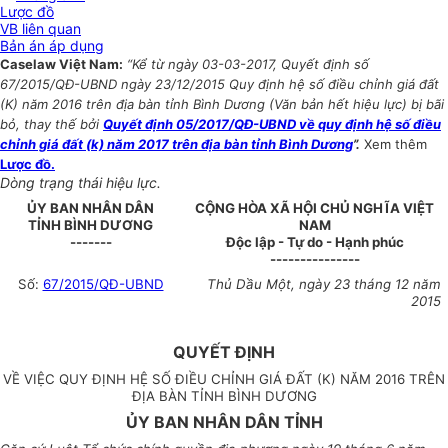
Lược đồ
VB liên quan
Bản án áp dụng
Caselaw Việt Nam:
“Kể từ ngày 03-03-2017, Quyết định số
67/2015/QĐ-UBND ngày 23/12/2015 Quy định hệ số điều chỉnh giá đất
(K) năm 2016 trên địa bàn tỉnh Bình Dương (Văn bản hết hiệu lực) bị bãi
bỏ, thay thế bởi
Quyết định 05/2017/QĐ-UBND về quy định hệ số điều
chỉnh giá đất (k) năm 2017 trên địa bàn tỉnh Bình Dương
”.
Xem thêm
Lược đồ.
Dòng trạng thái hiệu lực.
ỦY BAN NHÂN DÂN
CỘNG HÒA XÃ HỘI CHỦ NGHĨA VIỆT
TỈNH BÌNH DƯƠNG
NAM
-------
Độc lập - Tự do - Hạnh phúc
---------------
Số:
67/2015/QĐ-UBND
Thủ Dầu Một, ngày 23 tháng 12 năm
2015
QUYẾT ĐỊNH
VỀ VIỆC QUY ĐỊNH HỆ SỐ ĐIỀU CHỈNH GIÁ ĐẤT (K) NĂM 2016 TRÊN
ĐỊA BÀN TỈNH BÌNH DƯƠNG
ỦY BAN NHÂN DÂN TỈNH