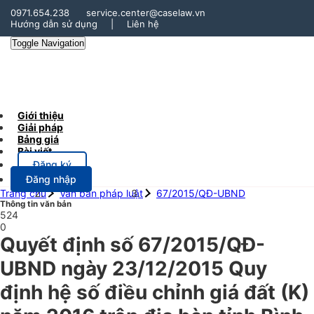
0971.654.238
service.center@caselaw.vn
Hướng dẫn sử dụng
|
Liên hệ
Toggle Navigation
Giới thiệu
Giải pháp
Bảng giá
Bài viết
Đăng ký
Đăng nhập
Trang chủ
Văn bản pháp luật
67/2015/QĐ-UBND
Thông tin văn bản
524
0
Quyết định số 67/2015/QĐ-
UBND ngày 23/12/2015 Quy
định hệ số điều chỉnh giá đất (K)