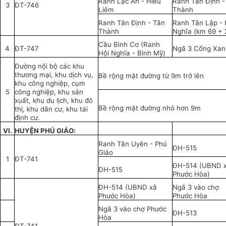
Ranh Lạc An - Hiếu
Ranh Tân Định -
3
ĐT-746
Liêm
Thành
Ranh Tân Định - Tân
Ranh Tân Lập - 
Thành
Nghĩa (km 69 + 
Cầu Bình Cơ (Ranh
4
ĐT-747
Ngã 3 Cổng Xan
Hội Nghĩa - Bình Mỹ)
Đường nội bộ các khu
thương mại, khu dịch vụ,
Bề rộng mặt đường từ 9m trở lên
khu công nghiệp, cụm
5
công nghiệp, khu sản
xuất, khu du lịch, khu đô
Bề rộng mặt đường nhỏ hơn 9m
thị, khu dân cư, khu tái
định cư.
VI.
HUYỆN PHÚ GIÁO:
Ranh Tân Uyên - Phú
ĐH-515
Giáo
1
ĐT-741
ĐH-514 (UBND 
ĐH-515
Phước Hòa)
ĐH-514 (UBND xã
Ngã 3 vào chợ
Phước Hòa)
Phước Hòa
Ngã 3 vào chợ Phước
ĐH-513
Hòa