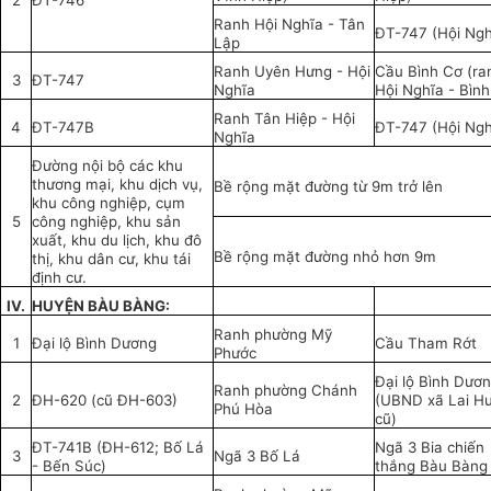
2
ĐT-746
Ranh Hội Nghĩa - Tân
ĐT-747 (Hội Ngh
Lập
Ranh Uyên Hưng - Hội
Cầu Bình Cơ (ra
3
ĐT-747
Nghĩa
Hội Nghĩa - Bìn
Ranh Tân Hiệp - Hội
4
ĐT-747B
ĐT-747 (Hội Ngh
Nghĩa
Đường nội bộ các khu
thương mại, khu dịch vụ,
Bề rộng mặt đường từ 9m trở lên
khu công nghiệp, cụm
5
công nghiệp, khu sản
xuất, khu du lịch, khu đô
Bề rộng mặt đường nhỏ hơn 9m
thị, khu dân cư, khu tái
định cư.
IV.
HUYỆN BÀU BÀNG:
Ranh phường Mỹ
1
Đại lộ Bình Dương
Cầu Tham Rớt
Phước
Đại lộ Bình Dươ
Ranh phường Chánh
2
ĐH-620 (cũ ĐH-603)
(UBND xã Lai H
Phú Hòa
cũ)
ĐT-741B (ĐH-612; Bố Lá
Ngã 3 Bia chiến
3
Ngã 3 Bố Lá
- Bến Súc)
thắng Bàu Bàng