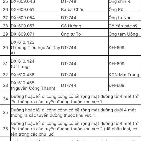
25
ĐX-609.046
ĐT-748
Ông chín Ri
26
ĐX-609.051
Bà ba Châu
Ông Rồi
27
ĐX-609.054
ĐT-744
Ông tư Nho
28
ĐX-609.057
Cô Hường
Cô Yến bác sỹ
29
ĐX-609.071
Ông tư Tọ
Ông tám Uộng
ĐX-610.423
30
(Trường Tiểu học An Tây
ĐT-744
ĐH-609
A)
ĐX-610.424
31
ĐT-744
ĐH-609
(Út Lăng)
32
ĐX-610.456
ĐT-744
KCN Mai Trung
ĐX-610.465
33
ĐT-744
ĐH-609
(Nguyễn Công Thanh)
Đường hoặc lối đi công cộng có bề rộng mặt đường từ 4 mét trở
34
lên thông ra các tuyến đường thuộc khu vực 1
Đường hoặc lối đi công cộng có bề rộng mặt đường dưới 4 mét
35
thông ra các tuyến đường thuộc khu vực 1
Đường hoặc lối đi công cộng có bề rộng mặt đường từ 4 mét trở
36
lên thông ra các tuyến đường thuộc khu vực 2 (đã phân loại, có
tên trong các phụ lục)