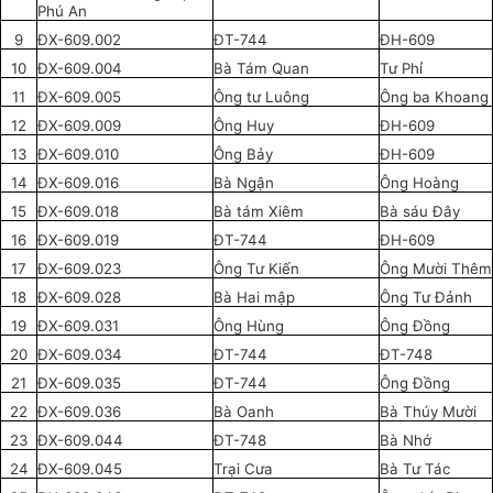
Phú An
9
ĐX-609.002
ĐT-744
ĐH-609
10
ĐX-609.004
Bà Tám Quan
Tư Phỉ
11
ĐX-609.005
Ông tư Luông
Ông ba Khoang
12
ĐX-609.009
Ông Huy
ĐH-609
13
ĐX-609.010
Ông Bảy
ĐH-609
14
ĐX-609.016
Bà Ngận
Ông Hoàng
15
ĐX-609.018
Bà tám Xiêm
Bà sáu Đây
16
ĐX-609.019
ĐT-744
ĐH-609
17
ĐX-609.023
Ông Tư Kiến
Ông Mười Thêm
18
ĐX-609.028
Bà Hai mập
Ông Tư Đảnh
19
ĐX-609.031
Ông Hùng
Ông Đồng
20
ĐX-609.034
ĐT-744
ĐT-748
21
ĐX-609.035
ĐT-744
Ông Đồng
22
ĐX-609.036
Bà Oanh
Bà Thúy Mười
23
ĐX-609.044
ĐT-748
Bà Nhớ
24
ĐX-609.045
Trại Cưa
Bà Tư Tác