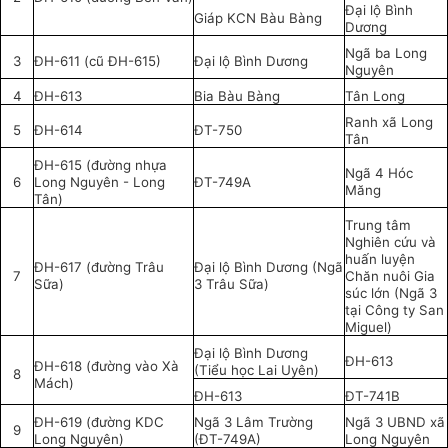
Đại lộ Bình
Giáp KCN Bàu Bàng
Dương
Ngã ba Long
3
ĐH-611 (cũ ĐH-615)
Đại lộ Bình Dương
Nguyên
4
ĐH-613
Bia Bàu Bàng
Tân Long
Ranh xã Long
5
ĐH-614
ĐT-750
Tân
ĐH-615 (đường nhựa
Ngã 4 Hóc
6
Long Nguyên - Long
ĐT-749A
Măng
Tân)
Trung tâm
Nghiên cứu và
huấn luyện
ĐH-617 (đường Trâu
Đại lộ Bình Dương (Ngã
7
Chăn nuôi Gia
Sữa)
3 Trâu Sữa)
súc lớn (Ngã 3
tại Công ty San
Miguel)
Đại lộ Bình Dương
ĐH-613
ĐH-618 (đường vào Xà
(Tiểu học Lai Uyên)
8
Mách)
ĐH-613
ĐT-741B
ĐH-619 (đường KDC
Ngã 3 Lâm Trường
Ngã 3 UBND xã
9
Long Nguyên)
(ĐT-749A)
Long Nguyên