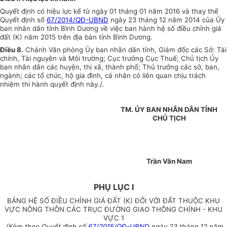
Quyết định có hiệu lực kể từ ngày 01 tháng 01 năm 2016 và thay thế
Quyết định số
67/2014/QĐ-UBND
ngày 23 tháng 12 năm 2014 của Ủy
ban nhân dân tỉnh Bình Dương về việc ban hành hệ số điều chỉnh giá
đất (K) năm 2015 trên địa bàn tỉnh Bình Dương.
Điều 8.
Chánh Văn phòng Ủy ban nhân dân tỉnh, Giám đốc các Sở: Tài
chính, Tài nguyên và Môi trường; Cục trưởng Cục Thuế; Chủ tịch Ủy
ban nhân dân các huyện, thị xã, thành phố; Thủ trưởng các sở, ban,
ngành; các tổ chức, hộ gia đình, cá nhân có liên quan chịu trách
nhiệm thi hành quyết định này./.
TM. ỦY BAN NHÂN DÂN
TỈNH
CHỦ TỊCH
Trần Văn Nam
PHỤ LỤC I
BẢNG HỆ SỐ ĐIỀU CHỈNH GIÁ ĐẤT (K)
ĐỐI VỚI ĐẤT THUỘC KHU
VỰC NÔNG THÔN
CÁC TRỤC ĐƯỜNG GIAO THÔNG CHÍNH - KHU
VỰC 1
(Kèm theo Quyết định số
67/2015/QĐ-UBND
ngày 23 tháng 12 năm