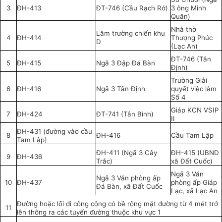
3
ĐH-413
ĐT-746 (Cầu Rạch Rớ)
3 ông Minh
Quăn)
Nhà thờ
Lâm trường chiến khu
4
ĐH-414
Thượng Phúc
D
(Lạc An)
ĐT-746 (Tân
5
ĐH-415
Ngã 3 Đập Đá Bàn
Định)
Trường Giải
6
ĐH-416
Ngã 3 Tân Định
quyết việc làm
Số 4
Giáp KCN VSIP
7
ĐH-424
ĐT-741 (Tân Bình)
II
ĐH-431 (đường vào cầu
8
ĐH-416
Cầu Tam Lập
Tam Lập)
ĐH-411 (Ngã 3 Cây
ĐH-415 (UBND
9
ĐH-436
Trắc)
xã Đất Cuốc)
Ngã 3 Văn
Ngã 3 Văn phòng ấp
10
ĐH-437
phòng ấp Giáp
Đá Bàn, xã Đất Cuốc
Lạc, xã Lạc An
Đường hoặc lối đi công cộng có bề rộng mặt đường từ 4 mét trở
11
lên thông ra các tuyến đường thuộc khu vực 1