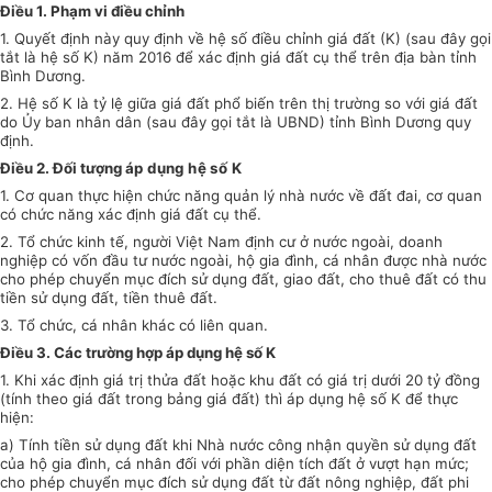
Điều 1. Phạm vi điều chỉnh
1. Quyết định này quy định về hệ số điều chỉnh giá đất (K) (sau đây gọi
tắt là hệ số K) năm 2016 để xác định giá đất cụ thể trên địa bàn tỉnh
Bình Dương.
2. Hệ số K là tỷ lệ giữa giá đất phổ biến trên thị trường so với giá đất
do Ủy ban nhân dân (sau đây gọi tắt là UBND) tỉnh Bình Dương quy
định.
Điều 2. Đối tượng
áp dụng hệ số K
1. Cơ quan thực hiện chức năng quản lý nhà nước về đất đai, cơ quan
có chức năng xác định giá đất cụ thể.
2. Tổ chức kinh tế, người Việt Nam định cư ở nước ngoài, doanh
nghiệp có vốn đầu tư nước ngoài, hộ gia đình, cá nhân được nhà nước
cho phép chuyển mục đích sử dụng đất, giao đất, cho thuê đất có thu
tiền sử dụng đất, tiền thuê đất.
3. Tổ chức, cá nhân khác có liên quan.
Điều 3. Các trường hợp áp dụng hệ số K
1. Khi xác định giá trị thửa đất hoặc khu đất có giá trị dưới 20 tỷ đồng
(tính theo giá đất trong bảng giá đất) thì áp dụng hệ số K để thực
hiện:
a) Tính tiền sử dụng đất khi Nhà nước công nhận quyền sử dụng đất
của hộ gia đình, cá nhân đối với phần diện tích đất ở vượt hạn mức;
cho phép chuyển mục đích sử dụng đất từ đất nông nghiệp, đất phi