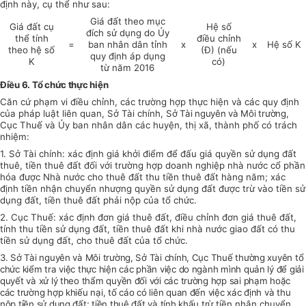
định này, cụ thể như sau:
Giá đất theo mục
Giá đất cụ
Hệ số
đích sử dụng do Ủy
thể tính
điều chỉnh
=
ban nhân dân tỉnh
x
x
Hệ số K
theo hệ số
(Đ) (nếu
quy định áp dụng
K
có)
từ năm 2016
Điều 6. Tổ chức thực hiện
Căn cứ phạm vi điều chỉnh, các trường hợp thực hiện và các quy định
của pháp luật liên quan, Sở Tài chính,
Sở Tài nguyên và Môi trường,
Cục Thuế và Ủy ban nhân dân các huyện, thị xã, thành phố có trách
nhiệm:
1. Sở Tài chính: xác định giá khởi điểm để đấu giá quyền sử dụng đất
thuê, tiền thuê đất đối với trường hợp doanh nghiệp nhà nước cổ phần
hóa được Nhà nước cho thuê đất thu tiền thuê đất hàng năm; xác
định tiền nhận chuyển nhượng quyền sử dụng đất được trừ vào tiền sử
dụng đất, tiền thuê đất phải nộp của tổ chức.
2. Cục Thuế: xác định đơn giá thuê đất, điều chỉnh đơn giá thuê đất,
tính thu tiền sử dụng đất, tiền thuê đất khi nhà nước giao đất có thu
tiền sử dụng đất, cho thuê đất của tổ chức.
3. Sở Tài nguyên và Môi trường, Sở Tài chính, Cục Thuế thường xuyên tổ
chức kiểm tra việc thực hiện các phần việc do ngành mình quản lý để giải
quyết và xử lý theo thẩm quyền đối với các trường hợp sai phạm hoặc
các trường hợp khiếu nại, tố cáo có liên quan đến việc xác định và thu
nộp tiền sử dụng đất; tiền thuê đất và tính khấu trừ
tiền nhận chuyển