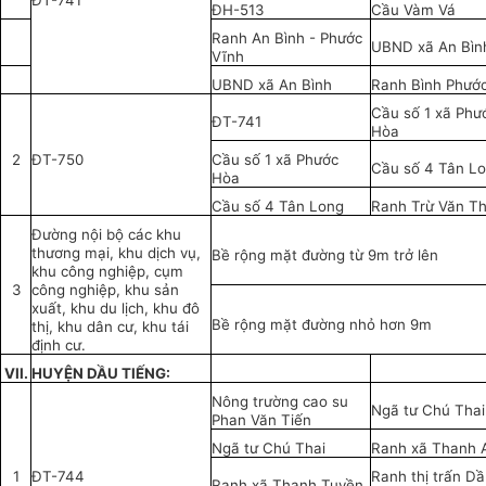
ĐT-741
ĐH-513
Cầu Vàm Vá
Ranh An Bình - Phước
UBND xã An Bìn
Vĩnh
UBND xã An Bình
Ranh Bình Phướ
Cầu số 1 xã Phư
ĐT-741
Hòa
2
ĐT-750
Cầu số 1 xã Phước
Cầu số 4 Tân L
Hòa
Cầu số 4 Tân Long
Ranh Trừ Văn T
Đường nội bộ các khu
thương mại, khu dịch vụ,
Bề rộng mặt đường từ 9m trở lên
khu công nghiệp, cụm
3
công nghiệp, khu sản
xuất, khu du lịch, khu đô
Bề rộng mặt đường nhỏ hơn 9m
thị, khu dân cư, khu tái
định cư.
VII.
HUYỆN DẦU TIẾNG:
Nông trường cao su
Ngã tư Chú Thai
Phan Văn Tiến
Ngã tư Chú Thai
Ranh xã Thanh 
1
ĐT-744
Ranh thị trấn D
Ranh xã Thanh Tuyền