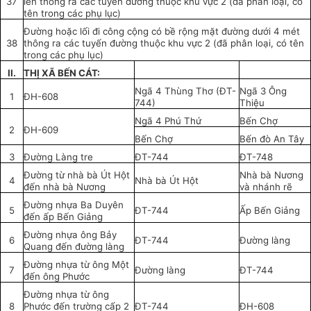
37
lên thông ra các tuyến đường thuộc khu vực 2 (đã phân loại, có
tên trong các phụ lục)
Đường hoặc lối đi công cộng có bề rộng mặt đường dưới 4 mét
38
thông ra các tuyến đường thuộc khu vực 2 (đã phân loại, có tên
trong các phụ lục)
II.
THỊ XÃ BẾN CÁT:
Ngã 4 Thùng Thơ (ĐT-
Ngã 3 Ông
1
ĐH-608
744)
Thiệu
Ngã 4 Phú Thứ
Bến Chợ
2
ĐH-609
Bến Chợ
Bến đò An Tây
3
Đường Làng tre
ĐT-744
ĐT-748
Đường từ nhà bà Út Hột
Nhà bà Nương
4
Nhà bà Út Hột
đến nhà bà Nương
và nhánh rẽ
Đường nhựa Ba Duyên
5
ĐT-744
Ấp Bến Giảng
đến ấp Bến Giảng
Đường nhựa ông Bảy
6
ĐT-744
Đường làng
Quang đến đường làng
Đường nhựa từ ông Một
7
Đường làng
ĐT-744
đến ông Phước
Đường nhựa từ ông
8
Phước đến trường cấp 2
ĐT-744
ĐH-608