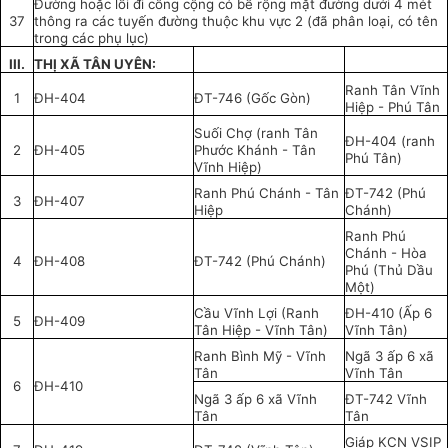
Đường hoặc lối đi công cộng có bề rộng mặt đường dưới 4 mét
37
thông ra các tuyến đường thuộc khu vực 2 (đã phân loại, có tên
trong các phụ lục)
III.
THỊ XÃ TÂN UYÊN:
Ranh Tân Vĩnh
1
ĐH-404
ĐT-746 (Gốc Gòn)
Hiệp - Phú Tân
Suối Chợ (ranh Tân
ĐH-404 (ranh
2
ĐH-405
Phước Khánh - Tân
Phú Tân)
Vĩnh Hiệp)
Ranh Phú Chánh - Tân
ĐT-742 (Phú
3
ĐH-407
Hiệp
Chánh)
Ranh Phú
Chánh - Hòa
4
ĐH-408
ĐT-742 (Phú Chánh)
Phú (Thủ Dầu
Một)
Cầu Vĩnh Lợi (Ranh
ĐH-410 (Ấp 6
5
ĐH-409
Tân Hiệp - Vĩnh Tân)
Vĩnh Tân)
Ranh Bình Mỹ - Vĩnh
Ngã 3 ấp 6 xã
Tân
Vĩnh Tân
6
ĐH-410
Ngã 3 ấp 6 xã Vĩnh
ĐT-742 Vĩnh
Tân
Tân
Giáp KCN VSIP