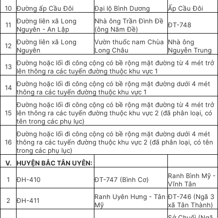
10
Đường ấp Cầu Đôi
Đại lộ Bình Dương
Ấp Cầu Đôi
Đường liên xã Long
Nhà ông Trần Đình Đề
11
ĐT-748
Nguyên - An Lập
(ông Năm Đề)
Đường liên xã Long
Vườn thuốc nam Chùa
Nhà ông
12
Nguyên
Long Châu
Nguyễn Trung
Đường hoặc lối đi công cộng có bề rộng mặt đường từ 4 mét trở
13
lên thông ra các tuyến đường thuộc khu vực 1
Đường hoặc lối đi công cộng có bề rộng mặt đường dưới 4 mét
14
thông ra các tuyến đường thuộc khu vực 1
Đường hoặc lối đi công cộng có bề rộng mặt đường từ 4 mét trở
15
lên thông ra các tuyến đường thuộc khu vực 2 (đã phân loại, có
tên trong các phụ lục)
Đường hoặc lối đi công cộng có bề rộng mặt đường dưới 4 mét
16
thông ra các tuyến đường thuộc khu vực 2 (đã phân loại, có tên
trong các phụ lục)
V.
HUYỆN BẮC TÂN UYÊN:
Ranh Bình Mỹ -
1
ĐH-410
ĐT-747 (Bình Cơ)
Vĩnh Tân
Ranh Uyên Hưng - Tân
ĐT-746 (Ngã 3
2
ĐH-411
Mỹ
xã Tân Thành)
Sở Chuối (Ngã