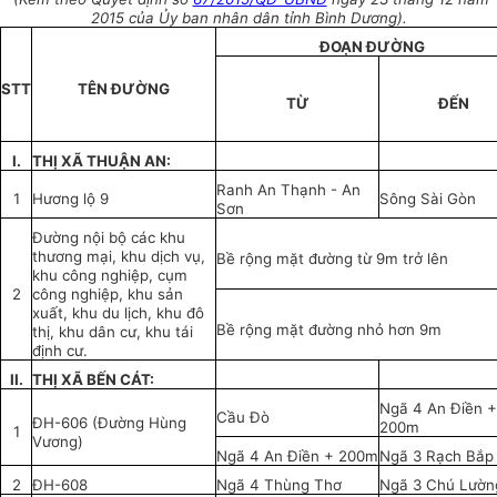
2015
của Ủy ban nhân dân tỉnh Bình Dương).
ĐOẠN ĐƯỜNG
STT
TÊN ĐƯỜNG
TỪ
ĐẾN
I.
THỊ XÃ THUẬN AN:
Ranh An Thạnh - An
1
Hương lộ 9
Sông Sài Gòn
Sơn
Đường nội bộ các khu
thương mại, khu dịch vụ,
Bề rộng mặt đường từ 9m trở lên
khu công nghiệp, cụm
2
công nghiệp, khu sản
xuất, khu du lịch, khu đô
Bề rộng mặt đường nhỏ hơn 9m
thị, khu dân cư, khu tái
định cư.
II.
THỊ XÃ BẾN CÁT:
Ngã 4 An Điền +
Cầu Đò
ĐH-606 (Đường Hùng
200m
1
Vương)
Ngã 4 An Điền + 200m
Ngã 3 Rạch Bắp
2
ĐH-608
Ngã 4 Thùng Thơ
Ngã 3 Chú Lườn