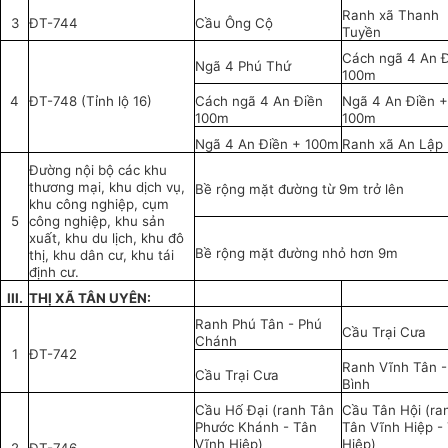
Ranh xã Thanh
3
ĐT-744
Cầu Ông Cộ
Tuyền
Cách ngã 4 An 
Ngã 4 Phú Thứ
100m
4
ĐT-748 (Tỉnh lộ 16)
Cách ngã 4 An Điền
Ngã 4 An Điền +
100m
100m
Ngã 4 An Điền + 100m
Ranh xã An Lập
Đường nội bộ các khu
thương mại, khu dịch vụ,
Bề rộng mặt đường từ 9m trở lên
khu công nghiệp, cụm
5
công nghiệp, khu sản
xuất, khu du lịch, khu đô
Bề rộng mặt đường nhỏ hơn 9m
thị, khu dân cư, khu tái
định cư.
III.
THỊ XÃ TÂN UYÊN:
Ranh Phú Tân - Phú
Cầu Trại Cưa
Chánh
1
ĐT-742
Ranh Vĩnh Tân -
Cầu Trại Cưa
Bình
Cầu Hố Đại (ranh Tân
Cầu Tân Hội (ra
Phước Khánh - Tân
Tân Vĩnh Hiệp -
Vĩnh Hiệp)
Hiệp)