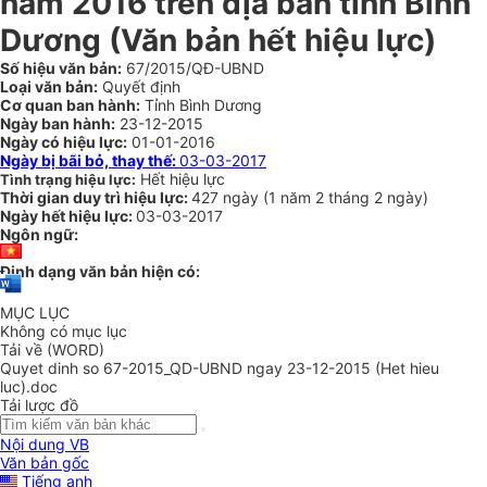
năm 2016 trên địa bàn tỉnh Bình
Dương (Văn bản hết hiệu lực)
Số hiệu văn bản:
67/2015/QĐ-UBND
Loại văn bản:
Quyết định
Cơ quan ban hành:
Tỉnh Bình Dương
Ngày ban hành:
23-12-2015
Ngày có hiệu lực:
01-01-2016
Ngày bị bãi bỏ, thay thế:
03-03-2017
Hết hiệu lực
Tình trạng hiệu lực:
Thời gian duy trì hiệu lực:
427 ngày
(
1 năm
2 tháng
2 ngày
)
Ngày hết hiệu lực:
03-03-2017
Ngôn ngữ:
Định dạng văn bản hiện có:
MỤC LỤC
Không có mục lục
Tải về (WORD)
Quyet dinh so 67-2015_QD-UBND ngay 23-12-2015 (Het hieu
luc).doc
Tải lược đồ
Nội dung VB
Văn bản gốc
Tiếng anh