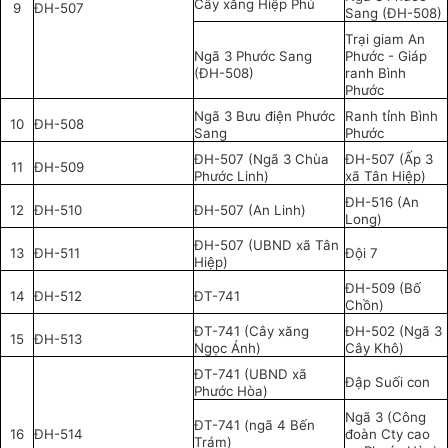
Cây xăng Hiệp Phú
9
ĐH-507
Sang (ĐH-508)
Trại giam An
Ngã 3 Phước Sang
Phước - Giáp
(ĐH-508)
ranh Bình
Phước
Ngã 3 Bưu điện Phước
Ranh tỉnh Bình
10
ĐH-508
Sang
Phước
ĐH-507 (Ngã 3 Chùa
ĐH-507 (Ấp 3
11
ĐH-509
Phước Linh)
xã Tân Hiệp)
ĐH-516 (An
12
ĐH-510
ĐH-507 (An Linh)
Long)
ĐH-507 (UBND xã Tân
13
ĐH-511
Đội 7
Hiệp)
ĐH-509 (Bố
14
ĐH-512
ĐT-741
Chồn)
ĐT-741 (Cây xăng
ĐH-502 (Ngã 3
15
ĐH-513
Ngọc Ánh)
Cây Khô)
ĐT-741 (UBND xã
Đập Suối con
Phước Hòa)
Ngã 3 (Công
ĐT-741 (ngã 4 Bến
16
ĐH-514
đoàn Cty cao
Trám)