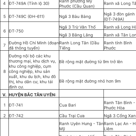
Ranh phường Mỹ
4
ĐT-749A (Tỉnh lộ 30)
Ranh xã Long T
Phước (Cầu Quan)
Ngã 3 đòn gánh
5
ĐT-749C (ĐH-611)
Ngã 3 Bàu Bàng
(ĐT-749A)
Ngã 3 Trừ Văn Thố
Ranh xã Long H
6
ĐT-750
Ngã 3 Bằng Lăng
Ranh xã Tân Lo
Đường Hồ Chí Minh (đoạn
Ranh Long Tân (Dầu
Ranh tỉnh Bình
7
đã thông tuyến)
Tiếng
Phước
Đường nội bộ các khu
thương mại, khu dịch vụ,
Bề rộng mặt đường từ 9m trở lên
khu công nghiệp, cụm
8
công nghiệp, khu sản
xuất, khu du lịch, khu đô
Bề rộng mặt đường nhỏ hơn 9m
thị, khu dân cư, khu tái
định cư.
V.
HUYỆN BẮC TÂN UYÊN:
Ranh Tân Bình -
1
ĐT-741
Cua Bari
Phước Hòa
2
ĐT-742
Cầu Trại Cưa
Ngã 3 Cổng Xan
Ranh Uyên Hưng - Tân
Ranh Lạc An - H
Mỹ
Liêm