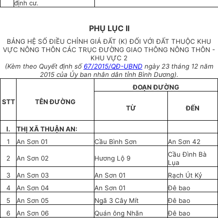
định cư.
PHỤ LỤC II
BẢNG HỆ SỐ ĐIỀU CHỈNH GIÁ ĐẤT (K)
ĐỐI VỚI ĐẤT THUỘC KHU
VỰC NÔNG THÔN
CÁC TRỤC ĐƯỜNG GIAO THÔNG NÔNG THÔN -
KHU VỰC 2
(Kèm theo Quyết định số
67/2015/QĐ-UBND
ngày 23 tháng 12 năm
2015
của Ủy ban nhân dân tỉnh Bình Dương).
ĐOẠN ĐƯỜNG
STT
TÊN ĐƯỜNG
TỪ
ĐẾN
I.
THỊ XÃ THUẬN AN:
1
An Sơn 01
Cầu Bình Sơn
An Sơn 42
Cầu Đình Bà
2
An Sơn 02
Hương Lộ 9
Lụa
3
An Sơn 03
An Sơn 01
Rạch Út Kỷ
4
An Sơn 04
An Sơn 01
Đê bao
5
An Sơn 05
Ngã 3 Cây Mít
Đê bao
6
An Sơn 06
Quán ông Nhãn
Đê bao