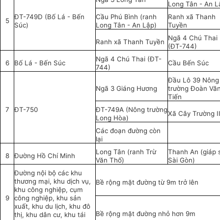
Long Tân - An L
ĐT-749D (Bố Lá - Bến
Cầu Phú Bình (ranh
Ranh xã Thanh
5
Súc)
Long Tân - An Lập)
Tuyền
Ngã 4 Chú Thai
Ranh xã Thanh Tuyền
(ĐT-744)
Ngã 4 Chú Thai (ĐT-
6
Bố Lá - Bến Súc
Cầu Bến Súc
744)
Đầu Lô 39 Nông
Ngã 3 Giáng Hương
trường Đoàn Vă
Tiến
7
ĐT-750
ĐT-749A (Nông trường
Xã Cây Trường I
Long Hòa)
Các đoạn đường còn
lại
Long Tân (ranh Trừ
Thanh An (giáp 
8
Đường Hồ Chí Minh
Văn Thố)
Sài Gòn)
Đường nội bộ các khu
thương mại, khu dịch vụ,
Bề rộng mặt đường từ 9m trở lên
khu công nghiệp, cụm
9
công nghiệp, khu sản
xuất, khu du lịch, khu đô
Bề rộng mặt đường nhỏ hơn 9m
thị, khu dân cư, khu tái