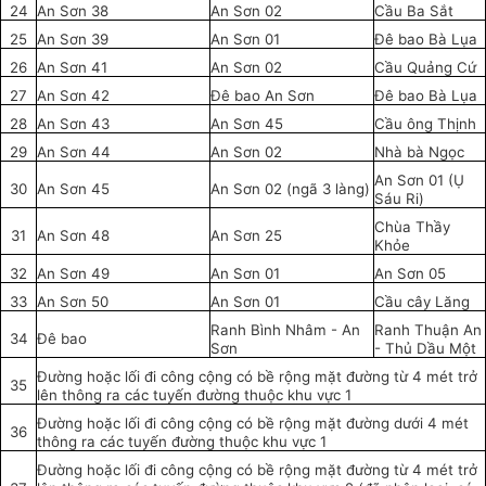
24
An Sơn 38
An Sơn 02
Cầu Ba Sắt
25
An Sơn 39
An Sơn 01
Đê bao Bà Lụa
26
An Sơn 41
An Sơn 02
Cầu Quảng Cứ
27
An Sơn 42
Đê bao An Sơn
Đê bao Bà Lụa
28
An Sơn 43
An Sơn 45
Cầu ông Thịnh
29
An Sơn 44
An Sơn 02
Nhà bà Ngọc
An Sơn 01 (Ụ
30
An Sơn 45
An Sơn 02 (ngã 3 làng)
Sáu Ri)
Chùa Thầy
31
An Sơn 48
An Sơn 25
Khỏe
32
An Sơn 49
An Sơn 01
An Sơn 05
33
An Sơn 50
An Sơn 01
Cầu cây Lăng
Ranh Bình Nhâm - An
Ranh Thuận An
34
Đê bao
Sơn
- Thủ Dầu Một
Đường hoặc lối đi công cộng có bề rộng mặt đường từ 4 mét trở
35
lên thông ra các tuyến đường thuộc khu vực 1
Đường hoặc lối đi công cộng có bề rộng mặt đường dưới 4 mét
36
thông ra các tuyến đường thuộc khu vực 1
Đường hoặc lối đi công cộng có bề rộng mặt đường từ 4 mét trở