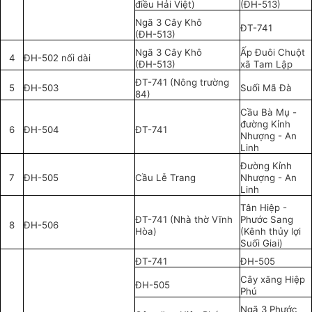
điều Hải Việt)
(ĐH-513)
Ngã 3 Cây Khô
ĐT-741
(ĐH-513)
Ngã 3 Cây Khô
Ấp Đuôi Chuột
4
ĐH-502 nối dài
(ĐH-513)
xã Tam Lập
ĐT-741 (Nông trường
5
ĐH-503
Suối Mã Đà
84)
Cầu Bà Mụ -
đường Kỉnh
6
ĐH-504
ĐT-741
Nhượng - An
Linh
Đường Kỉnh
7
ĐH-505
Cầu Lễ Trang
Nhượng - An
Linh
Tân Hiệp -
ĐT-741 (Nhà thờ Vĩnh
Phước Sang
8
ĐH-506
Hòa)
(Kênh thủy lợi
Suối Giai)
ĐT-741
ĐH-505
Cây xăng Hiệp
ĐH-505
Phú
Ngã 3 Phước