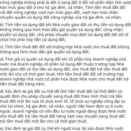
nông nghiệp không phải là đất ở sang đất ở đối với phần diện tích vượt
hạn mức giao đất ở cho hộ gia đình, cá nhân. Tính tiền thuê đất đối
với đất nông nghiệp vượt hạn mức giao đất, vượt hạn mức nhận
chuyển quyền sử dụng đất nông nghiệp của hộ gia đình, cá nhân;
b) Tính tiền sử dụng đất khi Nhà nước giao đất có thu tiền sử dụng đất
không thông qua hình thức đấu giá quyền sử dụng đất; công nhận
quyền sử dụng đất, cho phép chuyển mục đích sử dụng đất đối với tổ
chức mà phải nộp tiền sử dụng đất;
c) Tính tiền thuê đất đối với trường hợp Nhà nước cho thuê đất không
thông qua hình thức đấu giá quyền sử dụng đất;
d) Tính giá trị quyền sử dụng đất khi cổ phần hóa doanh nghiệp nhà
nước mà doanh nghiệp cổ phần sử dụng đất thuộc trường hợp Nhà
nước giao đất có thu tiền sử dụng đất, cho thuê đất trả tiền thuê đất
một lần cho cả thời gian thuê; tính tiền thuê đất đối với trường hợp
doanh nghiệp nhà nước cổ phần hóa được Nhà nước cho thuê đất trả
tiền thuê đất hàng năm;
đ) Xác định lại giá đất cụ thể để tính tiền thuê đất tại thời điểm có
quyết định cho phép chuyển sang thuê đất theo hình thức trả tiền
thuê đất một lần của tổ chức kinh tế, tổ chức sự nghiệp công lập tự
chủ tài chính, hộ gia đình, cá nhân, người Việt Nam định cư ở nước
ngoài, doanh nghiệp có vốn đầu tư nước ngoài đang được Nhà nước
cho thuê đất trả tiền thuê đất hàng năm nay chuyển sang thuê đất
trả tiền thuê đất một lần cho cả thời gian thuê;
e) Xác định lại giá đất cụ thể khi người mua tài sản được Nhà nước