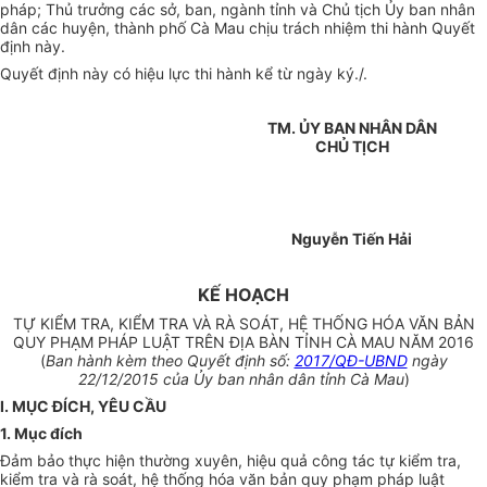
pháp; Thủ trưởng các sở, ban, ngành tỉnh và Chủ tịch Ủy ban nhân
dân các huyện, thành phố Cà Mau chịu trách nhiệm thi hành Quyết
định này.
Quyết định này có hiệu lực thi hành kể từ ngày ký./.
TM. ỦY BAN NHÂN DÂN
CHỦ TỊCH
Nguyễn Tiến Hải
KẾ HOẠCH
TỰ KIỂM TRA, KIỂM TRA VÀ RÀ SOÁT, HỆ THỐNG HÓA VĂN BẢN
QUY PHẠM PHÁP LUẬT TRÊN ĐỊA BÀN TỈNH CÀ MAU NĂM 2016
(
Ban hành kèm theo Quyết định số:
2017/QĐ-UBND
ngày
22/12/2015 của Ủy ban nhân dân tỉnh Cà Mau
)
I. MỤC ĐÍCH, YÊU CẦU
1. Mục đích
Đảm bảo thực hiện thường xuyên, hiệu quả công tác tự kiểm tra,
kiểm tra và rà soát, hệ thống hóa văn bản quy phạm pháp luật