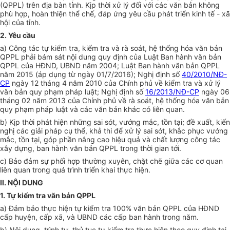
(QPPL) trên địa bàn tỉnh. Kịp thời xử lý đối với các văn bản không
phù hợp, hoàn thiện thể chế, đáp ứng yêu cầu phát triển kinh tế - xã
hội của tỉnh.
2. Yêu cầu
a) Công tác tự kiểm tra, kiểm tra và rà soát, hệ thống hóa văn bản
QPPL phải bám sát nội dung quy định của Luật Ban hành văn bản
QPPL của HĐND, UBND năm 2004; Luật Ban hành văn bản QPPL
năm 2015 (áp dụng từ ngày 01/7/2016); Nghị định số
40/2010/NĐ-
CP
ngày 12 tháng 4 năm 2010 của Chính phủ về kiểm tra và xử lý
văn bản quy phạm pháp luật; Nghị định số
16/2013/NĐ-CP
ngày 06
tháng 02 năm 2013 của Chính phủ về rà soát, hệ thống hóa văn bản
quy phạm pháp luật và các văn bản khác có liên quan.
b) Kịp thời phát hiện những sai sót, vướng mắc, tồn tại; đề xuất, kiến
nghị các giải pháp cụ thể, khả thi để xử lý sai sót, khắc phục vướng
mắc, tồn tại, góp phần nâng cao hiệu quả và chất lượng công tác
xây dựng, ban hành văn bản QPPL trong thời gian tới.
c) Bảo đảm sự phối hợp thường xuyên, chặt chẽ giữa các cơ quan
liên quan trong quá trình triển khai thực hiện.
II. NỘI DUNG
1. Tự kiểm tra văn bản QPPL
a) Đảm bảo thực hiện tự kiểm tra 100% văn bản QPPL của HĐND
cấp huyện, cấp xã, và UBND các cấp ban hành trong năm.
b) Nội dung, trình tự, thủ tục tự kiểm tra thực hiện theo quy định tại