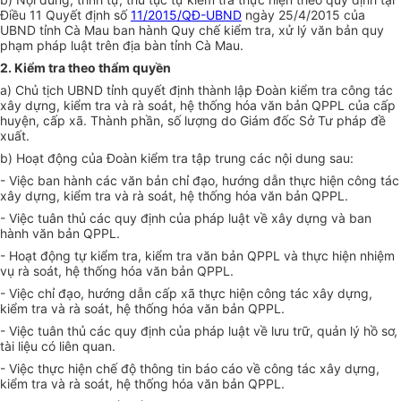
Điều 11 Quyết định số
11/2015/QĐ-UBND
ngày 25/4/2015 của
UBND tỉnh Cà Mau ban hành Quy chế kiểm tra, xử lý văn bản quy
phạm pháp luật trên địa bàn tỉnh Cà Mau.
2. Kiểm tra theo thẩm quyền
a) Chủ tịch UBND tỉnh quyết định thành lập Đoàn kiểm tra công tác
xây dựng, kiểm tra và rà soát, hệ thống hóa văn bản QPPL của cấp
huyện, cấp xã. Thành phần, số lượng do Giám đốc Sở Tư pháp đề
xuất.
b) Hoạt động của Đoàn kiểm tra tập trung các nội dung sau:
- Việc ban hành các văn bản chỉ đạo, hướng dẫn thực hiện công tác
xây dựng, kiểm tra và rà soát, hệ thống hóa văn bản QPPL.
- Việc tuân thủ các quy định của pháp luật về xây dựng và ban
hành văn bản QPPL.
- Hoạt động tự kiểm tra, kiểm tra văn bản QPPL và thực hiện nhiệm
vụ rà soát, hệ thống hóa văn bản QPPL.
- Việc chỉ đạo, hướng dẫn cấp xã thực hiện công tác xây dựng,
kiểm tra và rà soát, hệ thống hóa văn bản QPPL.
- Việc tuân thủ các quy định của pháp luật về lưu trữ, quản lý hồ sơ,
tài liệu có liên quan.
- Việc thực hiện chế độ thông tin báo cáo về công tác xây dựng,
kiểm tra và rà soát, hệ thống hóa văn bản QPPL.