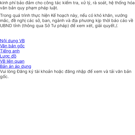
kinh phí bảo đảm cho công tác kiểm tra, xử lý, rà soát, hệ thống hóa
văn bản quy phạm pháp luật.
Trong quá trình thực hiện Kế hoạch này, nếu có khó khăn, vướng
mắc, đề nghị các sở, ban, ngành và địa phương kịp thời báo cáo về
UBND tỉnh (thông qua Sở Tư pháp) để xem xét, giải quyết./.
Nội dung VB
Văn bản gốc
Tiếng anh
Lược đồ
VB liên quan
Bản án áp dụng
Vui lòng
Đăng ký
tài khoản hoặc
đăng nhập
để xem và tải văn bản
gốc.