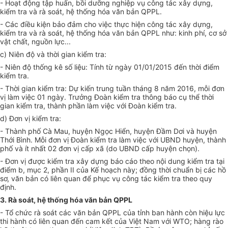
- Hoạt động tập huấn, bồi dưỡng nghiệp vụ công tác xây dựng,
kiểm tra và rà soát, hệ thống hóa văn bản QPPL.
- Các điều kiện bảo đảm cho việc thực hiện công tác xây dựng,
kiểm tra và rà soát, hệ thống hóa văn bản QPPL như: kinh phí, cơ sở
vật chất, nguồn lực...
c) Niên độ và thời gian kiểm tra:
- Niên độ thống kê số liệu: Tính từ ngày 01/01/2015 đến thời điểm
kiểm tra.
- Thời gian kiểm tra: Dự kiến trung tuần tháng 8 năm 2016, mỗi đơn
vị làm việc 01 ngày. Trưởng Đoàn kiểm tra thông báo cụ thể thời
gian kiểm tra, thành phần làm việc với Đoàn kiểm tra.
d) Đơn vị kiểm tra:
- Thành phố Cà Mau, huyện Ngọc Hiển, huyện Đầm Dơi và huyện
Thới Bình. Mỗi đơn vị Đoàn kiểm tra làm việc với UBND huyện, thành
phố và ít nhất 02 đơn vị cấp xã (do UBND cấp huyện chọn).
- Đơn vị được kiểm tra xây dựng báo cáo theo nội dung kiểm tra tại
điểm b, mục 2, phần II của Kế hoạch này; đồng thời chuẩn bị các hồ
sơ, văn bản có liên quan để phục vụ công tác kiểm tra theo quy
định.
3. Rà soát, hệ thống hóa văn bản QPPL
- Tổ chức rà soát các văn bản QPPL của tỉnh ban hành còn hiệu lực
thi hành có liên quan đến cam kết của Việt Nam với WTO; hàng rào