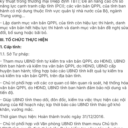
kỹ thuật trong thương mại (Hiệp định TBT); Đề án nâng cao chỉ số
năng lực cạnh tranh cấp tỉnh (PCI); các văn bản QPPL của tỉnh ban
hành có nội dung thuộc lĩnh vực quản lý nhà nước của Bộ, ngành
Trung ương...
- Lập danh mục văn bản QPPL của tỉnh còn hiệu lực thi hành, danh
mục văn bản hết hiệu lực thi hành và danh mục văn bản đề nghị sửa
đổi, bổ sung hoặc bãi bỏ.
III. TỔ CHỨC THỰC HIỆN
1. Cấp tỉnh:
1.1. Sở Tư pháp:
- Tham mưu UBND tỉnh tự kiểm tra văn bản QPPL do HĐND, UBND
tỉnh ban hành và kiểm tra văn bản QPPL do HĐND, UBND cấp
huyện ban hành; tổng hợp báo cáo UBND tỉnh kết quả tự kiểm tra
và kiểm tra văn bản QPPL trên địa bàn tỉnh.
- Chủ trì phối hợp với các cơ quan có liên quan rà soát, hệ thống hóa
văn bản QPPL do HĐND, UBND tỉnh ban hành đảm bảo nội dung và
tiến độ.
- Giúp UBND tỉnh theo dõi, đôn đốc, kiểm tra việc thực hiện các nội
dung của Kế hoạch này; kịp thời báo cáo UBND tỉnh tháo gỡ khó
khăn, vướng mắc.
Thời gian thực hiện: Hoàn thành trước ngày 31/12/2016.
- Chủ trì phối hợp với Văn phòng UBND tỉnh tham mưu Chủ tịch