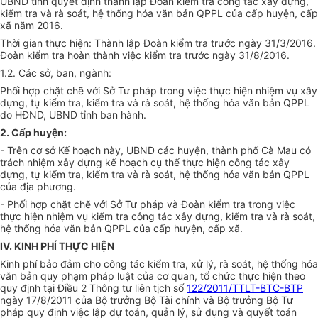
UBND tỉnh quyết định thành lập Đoàn kiểm tra công tác xây dựng,
kiểm tra và rà soát, hệ thống hóa văn bản QPPL của cấp huyện, cấp
xã năm 2016.
Thời gian thực hiện: Thành lập Đoàn kiểm tra trước ngày 31/3/2016.
Đoàn kiểm tra hoàn thành việc kiểm tra trước ngày 31/8/2016.
1.2. Các sở, ban, ngành:
Phối hợp chặt chẽ với Sở Tư pháp trong việc thực hiện nhiệm vụ xây
dựng, tự kiểm tra, kiểm tra và rà soát, hệ thống hóa văn bản QPPL
do HĐND, UBND tỉnh ban hành.
2. Cấp huyện:
- Trên cơ sở Kế hoạch này, UBND các huyện, thành phố Cà Mau có
trách nhiệm xây dựng kế hoạch cụ thể thực hiện công tác xây
dựng, tự kiểm tra, kiểm tra và rà soát, hệ thống hóa văn bản QPPL
của địa phương.
- Phối hợp chặt chẽ với Sở Tư pháp và Đoàn kiểm tra trong việc
thực hiện nhiệm vụ kiểm tra công tác xây dựng, kiểm tra và rà soát,
hệ thống hóa văn bản QPPL của cấp huyện, cấp xã.
IV. KINH PHÍ THỰC HIỆN
Kinh phí bảo đảm cho công tác kiểm tra, xử lý, rà soát, hệ thống hóa
văn bản quy phạm pháp luật của cơ quan, tổ chức thực hiện theo
quy định tại Điều 2 Thông tư liên tịch số
122/2011/TTLT-BTC-BTP
ngày 17/8/2011 của Bộ trưởng Bộ Tài chính và Bộ trưởng Bộ Tư
pháp quy định việc lập dự toán, quản lý, sử dụng và quyết toán