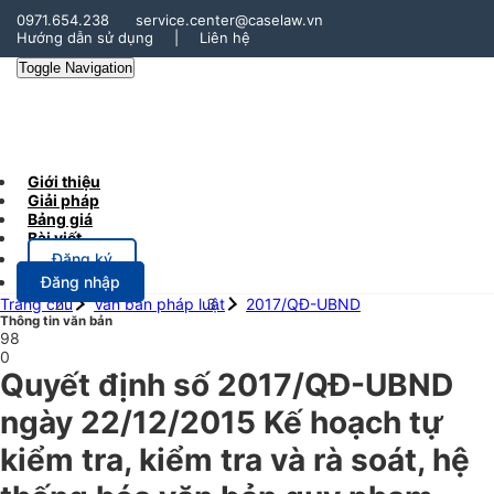
0971.654.238
service.center@caselaw.vn
Hướng dẫn sử dụng
|
Liên hệ
Toggle Navigation
Giới thiệu
Giải pháp
Bảng giá
Bài viết
Đăng ký
Đăng nhập
Trang chủ
Văn bản pháp luật
2017/QĐ-UBND
Thông tin văn bản
98
0
Quyết định số 2017/QĐ-UBND
ngày 22/12/2015 Kế hoạch tự
kiểm tra, kiểm tra và rà soát, hệ