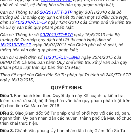
phủ về rà soát, hệ thống hóa văn bản quy phạm pháp luật;
Căn cứ Thông tư số
20/2010/TT-BTP
ngày 30/11/2010 của Bộ
trưởng Bộ Tư pháp quy định chi tiết thi hành một số điều của Nghị
định số
40/2010/NĐ-CP
ngày 12/4/2010 của Chính phủ về kiểm tra
và xử lý văn bản quy phạm pháp luật;
Căn cứ Thông tư số
09/2013/TT-BTP
ngày 15/6/2013 của Bộ
trưởng Bộ Tư pháp quy định chi tiết thi hành Nghị định số
16/2013/NĐ-CP
ngày 06/02/2013 của Chính phủ về rà soát, hệ
thống hóa văn bản quy phạm pháp luật;
Căn cứ Quyết định số
11/2015/QĐ-UBND
ngày 25/4/2015 của
UBND tỉnh Cà Mau ban hành Quy chế kiểm tra, xử lý văn bản quy
phạm pháp luật trên địa bàn tỉnh Cà Mau;
Theo đề nghị của Giám đốc Sở Tư pháp tại Tờ trình số 240/TTr-STP
ngày 16/12/2015,
QUYẾT ĐỊNH:
Điều 1.
Ban hành kèm theo Quyết định này Kế hoạch tự kiểm tra,
kiểm tra và rà soát, hệ thống hóa văn bản quy phạm pháp luật trên
địa bàn tỉnh Cà Mau năm 2016.
Điều 2.
Giao Giám đốc Sở Tư pháp chủ trì phối hợp với các sở, ban,
ngành tỉnh, Ủy ban nhân dân các huyện, thành phố Cà Mau tổ chức
triển khai thực hiện.
Điều 3.
Chánh Văn phòng Ủy ban nhân dân tỉnh; Giám đốc Sở Tư