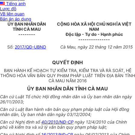
Tiếng anh
Lược đồ
VB liên quan
Bản án áp dụng
ỦY BAN NHÂN DÂN
CỘNG HÒA XÃ HỘI CHỦ NGHĨA VIỆT
TỈNH CÀ MAU
NAM
--------
Độc lập - Tự do - Hạnh phúc
---------------
Số:
2017/QĐ-UBND
Cà Mau, ngày 22 tháng 12 năm 2015
QUYẾT ĐỊNH
BAN HÀNH KẾ HOẠCH TỰ KIỂM TRA, KIỂM TRA VÀ RÀ SOÁT, HỆ
THỐNG HÓA VĂN BẢN QUY PHẠM PHÁP LUẬT TRÊN ĐỊA BÀN TỈNH
CÀ MAU NĂM 2016
ỦY BAN NHÂN DÂN TỈNH CÀ MAU
Căn cứ Luật Tổ chức Hội đồng nhân dân và Ủy ban nhân dân ngày
26/11/2003;
Căn cứ Luật Ban hành văn bản quy phạm pháp luật của Hội đồng
nhân dân, Ủy ban nhân dân ngày 03/12/2004;
Căn cứ Nghị định số
40/2010/NĐ-CP
ngày 12/4/2010 của Chính
phủ về kiểm tra và xử lý văn bản quy phạm pháp luật;
Căn cứ Nghị định số
16/2013/NĐ-CP
ngày 06/02/2013 của Chính