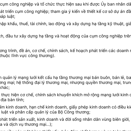
n cụm công nghiệp và tổ chức thực hiện sau khi được Ủy ban nhân dâ
t triển cụm công nghiệp; tham gia ý kiến về thiết kế cơ sở dự án 
áp luật;
 nhập khẩu, thuế, tài chính, lao động và xây dựng hạ tầng kỹ thuật,
ạch, đầu tư xây dựng hạ tầng và hoạt động của cụm công nghiệp trên 
ương trình, đề án, cơ chế, chính sách, kế hoạch phát triển các doanh
thuộc lĩnh vực công thương).
ch quản lý mạng lưới kết cấu hạ tầng thương mại bán buôn, bán lẻ, 
ương mại; hệ thống đại lý thương mại, nhượng quyền thương mại, trun
khác;
 thực hiện cơ chế, chính sách khuyến khích mở rộng mạng lưới kinh d
địa bàn tỉnh;
cấm kinh doanh, hạn chế kinh doanh, giấy phép kinh doanh có điều k
p luật và phân cấp quản lý của Bộ Công
t
hương;
 phát triển sản xuất, kinh doanh và đời sống nhân dân vùng biên giới
a và dịch vụ thương mại...);