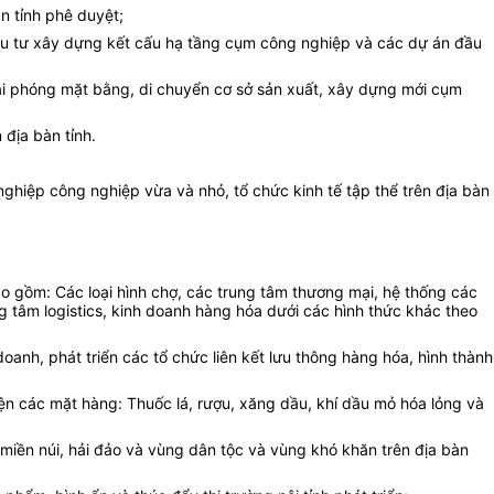
n tỉnh phê duyệt;
đầu tư xây dựng kết cấu hạ tầng cụm công nghiệp và các dự án đầu
 giải phóng mặt bằng, di chuyển cơ sở sản xuất, xây dựng mới cụm
địa bàn tỉnh.
 nghiệp công nghiệp vừa và nhỏ, tổ chức kinh tế tập thể trên địa bàn
bao gồm:
C
ác loại hình chợ, các trung tâm thương mại, hệ thống các
g tâm logistics, kinh doanh hàng hóa dưới các hình thức khác theo
oanh, phát triển các tổ chức liên kết lưu thông hàng hóa, hình thành
iện các mặt hàng:
T
huốc lá, rượu, xăng dầu, khí dầu mỏ hóa lỏng và
, miền núi, hải đảo và vùng dân tộc và vùng khó khăn trên địa bàn