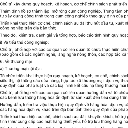
Chủ trì xây dựng quy hoạch, kế hoạch, cơ chế chính sách phát triể
Thẩm định hồ sơ thành lập, mở rộng cụm công nghiệp, Trung tâm phá
tư xây dựng công trình trong cụm công nghiệp theo quy định của ph
Triển khai thực hiện cơ chế, chính sách ưu đãi thu hút đầu tư, xuất
công nghiệp trên địa bàn tỉnh;
Theo dõi, kiểm tra, đánh giá và tổng hợp, báo cáo tình hình quy ho
i) Về tiểu thủ công nghiệp:
Chủ trì, phối hợp với các cơ quan có liên quan tổ chức thực hiện ch
(bao gồm cả các ngành nghề, làng nghề nông thôn, các hợp tác xã 
6. Về thương mại
a) Thương mại nội địa:
Tổ chức triển khai thực hiện quy hoạch, kế hoạch, cơ chế, chính sá
siêu thị, hệ thống các cửa hàng, hợp tác xã thương mại, dịch vụ th
quy định của pháp luật và các loại hình kết cấu hạ tầng thương mại 
Chủ trì, phối hợp với các cơ quan có liên quan hướng dẫn và tổ chức
các kênh lưu thông hàng hóa ổn định từ sản xuất đến tiêu dùng trên 
Hướng dẫn, kiểm tra việc thực hiện quy định về hàng hóa, dịch vụ 
các hàng hóa dịch vụ khác trên địa bàn tỉnh theo quy định của phá
Triển khai thực hiện cơ chế, chính sách ưu đãi, khuyến khích, hỗ trợ
tỉnh (như cung cấp các mặt hàng thiết yếu, hỗ trợ lưu thông hàng hó