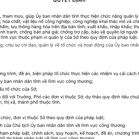
QUYẾT ĐỊNH:
, tham mưu, giúp Ủy ban nhân dân tỉnh thực hiện chức năng quản 
); hóa chất; vật liệu nổ công nghiệp; công nghiệp khai thác mỏ và ch
m; lưu thông hàng hóa trên địa bàn tỉnh; xuất khẩu, nhập khẩu; thươ
 cạnh tranh, chống bán phá giá; chống trợ cấp, bảo vệ quyền lợi ngư
, lĩnh vực thuộc phạm vi quản lý của
S
ở theo quy định của pháp luật.
; chịu sự chỉ đạo, quản lý về tổ chức và hoạt động của Ủy ban nhân 
g trình, đề án, biện pháp tổ chức thực hiện các nhiệm vụ cải cách 
Ủy ban nhân dân tỉnh về lĩnh vực công thương;
ấu tổ chức của Sở;
h đối với Trưởng, Phó các đơn vị thuộc Sở; dự thảo quy định tiêu c
 thị xã, thành phố thuộc tỉnh.
ổ chức, đơn vị thuộc Sở theo quy định của pháp luật;
nh của Chủ tịch Ủy ban nhân dân tỉnh về lĩnh vực công thương.
hạm pháp luật, chính sách, quy hoạch, kế hoạch, đề án, chương trìn
dõi thi hành pháp luật về lĩnh vực công thương.