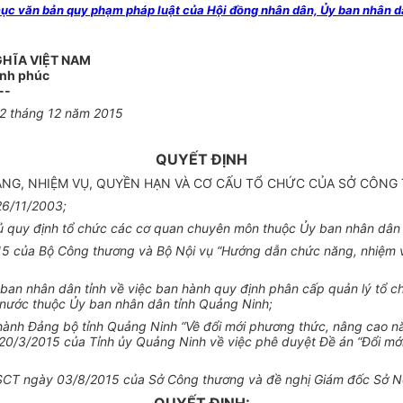
 văn bản quy phạm pháp luật của Hội đồng nhân dân, Ủy ban nhân dân
GHĨA VIỆT NAM
ạnh phúc
--
2 tháng 12 năm 2015
QUYẾT ĐỊNH
ĂNG, NHIỆM VỤ, QUYỀN HẠN VÀ CƠ CẤU TỔ CHỨC CỦA SỞ CÔN
26/11/2003;
quy định tổ chức các cơ quan chuyên môn thuộc Ủy ban nhân dân t
5 của Bộ Công thương và Bộ Nội vụ “Hướng dẫn chức năng, nhiệm v
an nhân dân tỉnh về việc ban hành quy định phân cấp quản lý tổ c
 nước thuộc Ủy ban nhân dân tỉnh Quảng Ninh;
nh Đảng bộ tỉnh Quảng Ninh “Về đổi mới phương thức, nâng cao năn
 20/3/2015 của Tỉnh ủy Quảng Ninh về việc phê duyệt Đề án “Đổi mớ
-SCT ngày 03/8/2015 của Sở Công thương và đề nghị Giám đốc Sở Nội