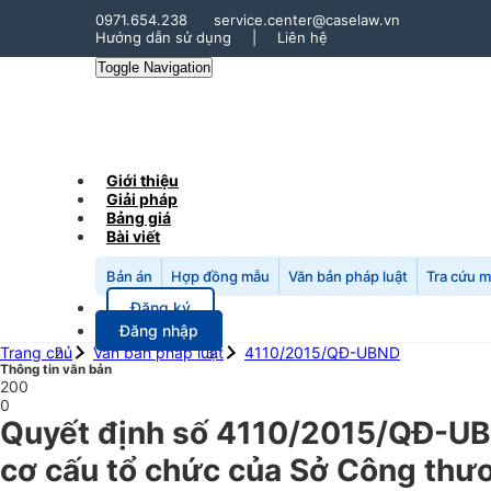
0971.654.238
service.center@caselaw.vn
Hướng dẫn sử dụng
|
Liên hệ
Toggle Navigation
Giới thiệu
Giải pháp
Bảng giá
Bài viết
Bản án
Hợp đồng mẫu
Văn bản pháp luật
Tra cứu 
Đăng ký
Đăng nhập
Trang chủ
Văn bản pháp luật
4110/2015/QĐ-UBND
Thông tin văn bản
200
0
Quyết định số 4110/2015/QĐ-UBN
cơ cấu tổ chức của Sở Công thư