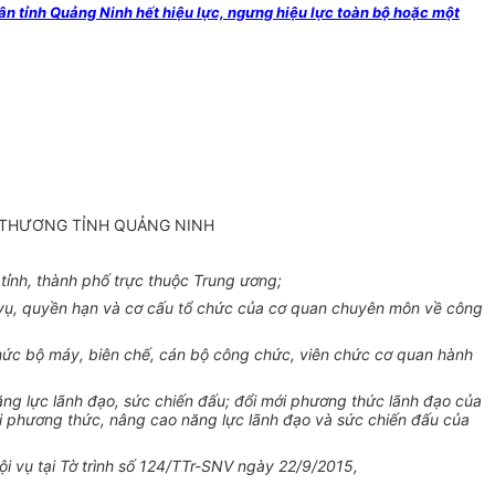
 tỉnh Quảng Ninh hết hiệu lực, ngưng hiệu lực toàn bộ hoặc một
G THƯƠNG TỈNH QUẢNG NINH
ỉnh, thành phố trực thuộc Trung ương;
ụ, quyền hạn và cơ cấu tổ chức của cơ quan chuyên môn về công
hức bộ máy, biên chế, cán bộ công chức, viên chức cơ quan hành
g lực lãnh đạo, sức chiến đấu; đổi mới phương thức lãnh đạo của
i phương thức, nâng cao năng lực lãnh đạo và sức chiến đấu của
 vụ tại Tờ trình số 124/TTr-SNV ngày 22/9/2015,