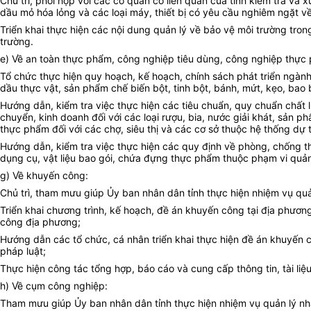
Chủ trì, phối hợp với các cơ quan có liên quan của tỉnh kiểm tra và
dầu mỏ hóa lỏng và các loại máy, thiết bị có yêu cầu nghiêm ngặt về
Triển khai thực hiện các nội dung quản lý về bảo vệ môi trường tro
trường.
e) Về an toàn thực phẩm, công nghiệp tiêu dùng, công nghiệp thực
Tổ chức thực hiện quy hoạch, kế hoạch, chính sách phát triển ngành 
dầu thực vật, sản phẩm chế biến bột, tinh bột, bánh, mứt, kẹo, ba
Hướng dẫn, kiểm tra việc thực hiện các tiêu chuẩn, quy chuẩn chất
chuyển, kinh doanh đối với các loại rượu, bia, nước giải khát, sản 
thực phẩm đối với các chợ, siêu thị và các cơ sở thuộc hệ thống dự
Hướng dẫn, kiểm tra việc thực hiện các quy định về phòng, chống thự
dụng cụ, vật liệu bao gói, chứa đựng thực phẩm thuộc phạm vi quản
g) Về khuyến công:
Chủ trì, tham mưu giúp Ủy ban nhân dân tỉnh thực hiện nhiệm vụ qu
Triển khai chương trình, kế hoạch, đề án khuyến công tại địa phươ
công địa phương;
Hướng dẫn các tổ chức, cá nhân triển khai thực hiện đề án khuyến 
pháp luật;
Thực hiện công tác tổng hợp, báo cáo và cung cấp thông tin, tài liệu
h) Về cụm công nghiệp:
Tham mưu giúp Ủy ban nhân dân tỉnh thực hiện nhiệm vụ quản lý nhà