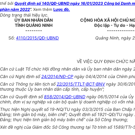
thế bởi
Quyết định số 140/QĐ-UBND ngày 16/01/2023 Công bố Danh mục
phần năm 2022
”.
Xem thêm
Lược đồ.
Dòng trạng thái hiệu lực.
ỦY BAN NHÂN DÂN
CỘNG HÒA XÃ HỘI CHỦ N
TỈNH QUẢNG NINH
Độc lập - Tự do - H
--------
-------------
Số:
4110/2015/QĐ-UBND
Quảng Ninh, ngày 2
VỀ VIỆC QUY ĐỊNH CHỨC N
Căn cứ Luật Tổ chức Hội đồng nhân dân và Ủy ban nhân dân ngày 
Căn cứ Nghị định số
24/2014/NĐ-CP
ngày 04/4/2014 của Chính phủ 
Căn cứ Thông tư liên tịch số
22/2015/TTLT-BCT-BNV
ngày 30/6/201
thương thuộc Ủy ban nhân dân cấp tỉnh, cấp huyện”;
Căn cứ Quyết định số
858/2014/QĐ-UBND
ngày 06/5/2014 của Ủy b
chính, đơn vị sự nghiệp và cán bộ quản lý doanh nghiệp có vốn nhà
Thực hiện Nghị quyết số 19-NQ/TU ngày 03/3/2015 của Ban Chấp hà
Đảng; tinh giản bộ máy, biên chế”; Quyết định số 1921-QĐ/TU ngày
Đảng; thực hiện tinh giản bộ máy biên chế” của Sở Công thương;
Xét đề nghị của Giám đốc Sở Công thương tại Tờ trình số 1589/TTr