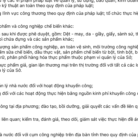
 xử lý các vi phạm pháp luật về quản lý, sử dụng, bảo quản, kinh doa
 kỹ thuật an toàn theo quy định của pháp luật;
ng lĩnh vực công thương theo quy định của pháp luật; tổ chức thực 
 phẩm và công nghiệp chế biến khác:
sau khi được phê duyệt, gồm: Dệt - may, da - giầy, giấy, sành sứ, th
o bì chứa đựng và các sản phẩm khác;
 lượng sản phẩm công nghiệp, an toàn vệ sinh, môi trường công nghi
phẩm sữa chế biến, dầu thực vật, sản phẩm chế biến từ bột, tinh bột
 trữ, phân phối hàng hóa thực phẩm thuộc phạm vi quản lý của Sở;
c phẩm giả, gian lận thương mại trên thị trường đối với tất cả các 
 lý của Sở.
ản lý nhà nước đối với hoạt động khuyến công;
ng đối với các hoạt động thực hiện bằng nguồn kinh phí khuyến công
công tại địa phương; đào tạo, bồi dưỡng, giải quyết các vấn đề liê
 liên quan; kiểm tra, đánh giá, theo dõi, giám sát việc thực hiện đề 
 nước đối với cụm công nghiệp trên địa bàn tỉnh theo quy định của 