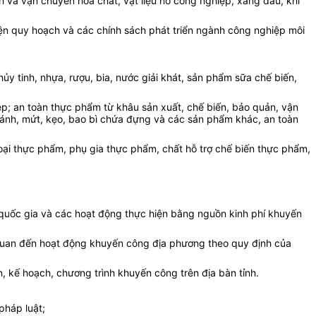
nh và vận chuyển hóa chất, vật liệu nổ công nghiệp, xăng dầu, khí
hiện quy hoạch và các chính sách phát triển ngành công nghiệp môi
ủy tinh, nhựa, rượu, bia, nước giải khát, sản phẩm sữa chế biến,
ệp; an toàn thực phẩm từ khâu sản xuất, chế biến, bảo quản, vận
, bánh, mứt, kẹo, bao bì chứa đựng và các sản phẩm khác, an toàn
loại thực phẩm, phụ gia thực phẩm, chất hỗ trợ chế biến thực phẩm,
 quốc gia và các hoạt động thực hiện bằng nguồn kinh phí khuyến
n quan đến hoạt động khuyến công địa phương theo quy định của
án, kế hoạch, chương trình khuyến công trên địa bàn tỉnh.
pháp luật;