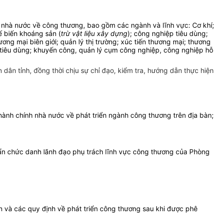
lý nhà nước về công thương, bao gồm
các ngành và lĩnh vực:
C
ơ khí;
ế biến khoáng sản (
trừ vật liệu xây dựng
); công nghiệp tiêu dùng;
ng mại biên giới; quản lý thị trường; xúc tiến thương mại; thương
ời tiêu dùng; khuyến công, quản lý cụm công nghiệp, công nghiệp hỗ
dân tỉnh, đồng thời chịu sự chỉ đạo, kiểm tra, hướng dẫn thực hiện
hành chính nhà nước về phát triển ngành công thương trên địa bàn;
huẩn chức danh lãnh đạo phụ trách lĩnh vực công thương của Phòng
h và các quy định về phát triển công thương sau khi được phê