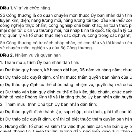
Điều 1.
Vị trí và chức năng
Sở Công thương là cơ quan chuyên môn thuộc Ủy ban nhân dân tỉnh
luyện kim; điện; năng lượng mới, năng lượng tái tạo; dầu khí (
nếu có
công nghiệp thực phẩm; công nghiệp chế biến khác; an toàn thực phẩ
mại điện tử; dịch vụ thương mại, hội nhập kinh tế quốc tế; quản lý
trợ; quản lý và tổ chức thực hiện các dịch vụ công trong các ngành
Sở Công thương có tư cách pháp nhân, có con dấu và tài khoản riêng
về chuyên môn, nghiệp vụ của Bộ Công thương.
Điều 2.
Nhiệm vụ và quyền hạn
1. Tham mưu, trình Ủy ban nhân dân tỉnh:
a) Dự thảo quy hoạch, kế hoạch dài hạn, 05 năm và hàng năm; chươn
b) Dự thảo các quyết định, chỉ thị thuộc thẩm quyền ban hành của 
c) Dự thảo quy định cụ thể chức năng, nhiệm vụ, quyền hạn và cơ c
d) Dự thảo văn bản quy định cụ thể điều kiện, tiêu chuẩn, chức dan
Kinh tế hoặc Phòng Kinh tế và Hạ tầng thuộc Ủy ban nhân dân huyện,
2. Tham mưu, trình Chủ tịch Ủy ban nhân dân tỉnh:
a) Dự thảo quyết định thành lập, sáp nhập, chia tách, giải thể các t
b) Dự thảo các quyết định, chỉ thị cá biệt thuộc thẩm quyền ban hà
3. Hướng dẫn, tổ chức và kiểm tra việc thực hiện các văn bản quy p
duyệt; thông tin, tuyên truyền, hướng dẫn, phổ biến, giáo dục, theo 