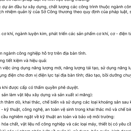
các dự án đầu tư xây dựng, chất lượng các công trình thuộc ngành cô
rách nhiệm quản lý của Sở Công
t
hương theo quy định của pháp luật,
 cơ khí, ngành luyện kim, phát triển các sản phẩm cơ khí, cơ - điệ
n ngành công nghiệp hỗ trợ trên địa bàn tỉnh.
ng tiết kiệm và hiệu quả:
n việc ứng dụng năng lượng mới, năng lượng tái tạo, sử dụng năng lượ
ng điện cho đơn vị điện lực tại địa bàn tỉnh; đào tạo, bồi dưỡng ch
sau khi được cấp có thẩm quyền phê duyệt.
sản làm vật liệu xây dựng và sản xuất xi măng):
ạch thăm dò, khai thác, chế biến và sử dụng các loại khoáng sản sa
- kỹ thuật, công nghệ, an toàn vệ sinh trong khai thác mỏ và chế bi
êu cầu nghiêm ngặt về kỹ thuật an toàn và bảo vệ môi trường:
óa chất, vật liệu nổ công nghiệp và các loại máy, thiết bị có yêu cầ