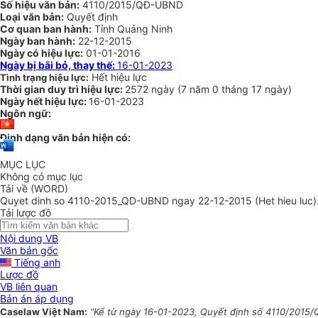
Số hiệu văn bản:
4110/2015/QĐ-UBND
Loại văn bản:
Quyết định
Cơ quan ban hành:
Tỉnh Quảng Ninh
Ngày ban hành:
22-12-2015
Ngày có hiệu lực:
01-01-2016
Ngày bị bãi bỏ, thay thế:
16-01-2023
Hết hiệu lực
Tình trạng hiệu lực:
Thời gian duy trì hiệu lực:
2572 ngày
(
7 năm
0 tháng
17 ngày
)
Ngày hết hiệu lực:
16-01-2023
Ngôn ngữ:
Định dạng văn bản hiện có:
MỤC LỤC
Không có mục lục
Tải về (WORD)
Quyet dinh so 4110-2015_QD-UBND ngay 22-12-2015 (Het hieu luc)
Tải lược đồ
Nội dung VB
Văn bản gốc
Tiếng anh
Lược đồ
VB liên quan
Bản án áp dụng
Caselaw Việt Nam:
“Kể từ ngày 16-01-2023, Quyết định số 4110/2015/