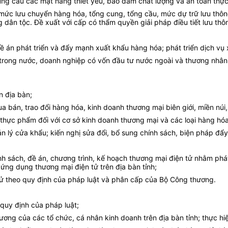
ng cầu các mặt hàng thiết yếu, bảo đảm chất lượng và an toàn thực p
ng mức lưu chuyển hàng hóa, tổng cung, tổng cầu, mức dự trữ lưu thô
g dân tộc. Đề xuất với cấp có thẩm quyền giải pháp điều tiết lưu thô
ề án phát triển và đẩy mạnh xuất khẩu hàng hóa; phát triển dịch vụ 
rong nước, doanh nghiệp có vốn đầu tư nước ngoài và thương nhân k
n địa bàn;
bán, trao đổi hàng hóa, kinh doanh thương mại biên giới, miền núi, 
 thực phẩm đối với cơ sở kinh doanh thương mại và các loại hàng hóa
n lý cửa khẩu; kiến nghị sửa đổi, bổ sung chính sách, biện pháp đẩy
h sách, đề án, chương trình, kế hoạch thương mại điện tử nhằm phát
 ứng dụng thương mại điện tử trên địa bàn tỉnh;
tử theo quy định của pháp luật và phân cấp của Bộ Công
t
hương.
 quy định của pháp luật;
hương của các tổ chức, cá nhân kinh doanh trên địa bàn tỉnh; thực h