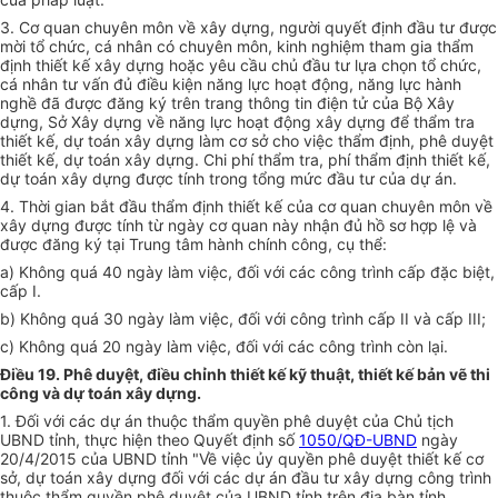
3. Cơ quan chuyên môn về xây dựng, người quyết định đầu tư được
mời tổ chức, cá nhân có chuyên môn, kinh nghiệm tham gia thẩm
định thiết kế xây dựng hoặc yêu cầu chủ đầu tư lựa chọn tổ chức,
cá nhân tư vấn đủ điều kiện năng lực hoạt động, năng lực hành
nghề đã được đăng ký trên trang thông tin điện tử của Bộ Xây
dựng, Sở Xây dựng về năng lực hoạt động xây dựng để thẩm tra
thiết kế, dự toán xây dựng làm cơ sở cho việc thẩm định, phê duyệt
thiết kế, dự toán xây dựng. Chi phí thẩm tra, phí thẩm định thiết kế,
dự toán xây dựng được tính trong t
ổ
ng mức đầu tư của dự án.
4. Thời gian bắt đầu thẩm định thiết kế của cơ quan chuyên môn về
xây dựng được tính từ ngày cơ quan này nhận đủ hồ sơ hợp lệ và
được đăng ký tại Trung tâm hành chính công, cụ thể:
a) Không quá 40 ngày làm việc, đối với các công trình cấp đặc biệt,
cấp I.
b) Không quá 30 ngày làm việc, đối với công trình cấp II và cấp III;
c) Không quá 20 ngày làm việc, đối với các công trình còn lại.
Điều 19. Phê duyệt, điều chỉnh thiết kế kỹ thuật, thiết kế bản vẽ thi
công và dự toán xây dựng.
1
.
Đối với các dự án thuộc thẩm quyền phê duyệt của Chủ tịch
UBND tỉnh, thực hiện theo Quyết định số
1050/QĐ-UBND
ngày
20/4/2015 của UBND tỉnh
"V
ề việc ủy quyền phê duyệt thiết kế cơ
sở, dự toán xây dựng đối với các dự án đầu tư xây dựng công trình
thuộc thẩm quyền phê duyệt của UBND tỉnh trên địa bàn tỉnh