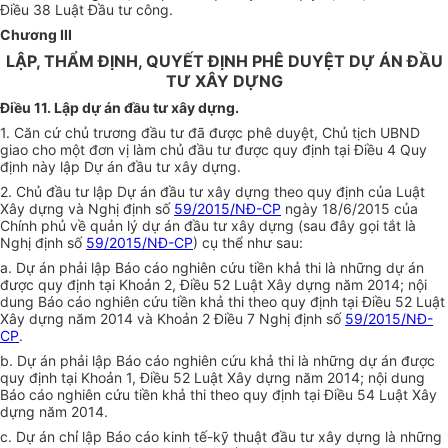
Điều 38 Luật Đầu tư công.
Chương
III
LẬP, THẨM ĐỊNH, QUYẾT ĐỊNH PHÊ DUYỆT DỰ ÁN ĐẦU
TƯ XÂY DỰNG
Điều 11. Lập dự án đầu tư xây dựng.
1. Căn cứ chủ trương đầu tư đã được phê duyệt, Chủ tịch UBND
giao cho một đơn vị làm chủ đầu tư được quy định tại Điều 4 Quy
định này lập Dự án đầu tư xây dựng.
2. Chủ đầu tư lập Dự án đầu tư xây dựng theo quy định của Luật
Xây dựng và Nghị định số
59/2015/NĐ-CP
ngày 18/6/2015 của
Chính phủ về quản lý dự án đầu tư xây dựng (sau đây gọi tắt là
Nghị định số
59/2015/NĐ-CP
) cụ thể như sau:
a. Dự án phải lập Báo cáo nghiên cứu tiền khả thi là những dự án
được quy định tại Khoản 2, Điều 52 Luật Xây dựng năm 2014; nội
dung Báo cáo nghiên cứu tiền khả thi theo quy định tại Điều 52 Luật
Xây dựng năm 2014 và Khoản 2 Điều 7 Nghị định số
59/2015/NĐ-
CP
.
b. Dự án phải lập Báo cáo nghiên cứu khả thi là
n
hững dự án được
quy định tại Khoản 1, Điều 52 Luật Xây dựng năm 2014; nội d
u
ng
Báo cáo nghiên cứu tiền khả thi theo quy định tại Điều 54 Luật Xây
dựng năm 2014.
c. Dự án chỉ lập Báo cáo kinh tế-kỹ thuật đầu tư xây dựng là những