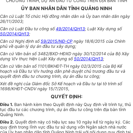
CHƯƠNG TRÌNH, DỰ ÁN ĐẦU TƯ CÔNG TRÊN ĐỊA BÀN TỈNH
ỦY BAN NHÂN DÂN TỈNH QUẢNG NINH
Căn cứ Luật Tổ chức Hội đồng nhân dân và Ủy ban nhân dân ngày
26/11/2003;
Căn cứ Luật Đầu tư công số
49/2014/QH13
; Luật Xây dựng số
50/2014/QH13
;
Căn cứ Nghị định số
59/2015/NĐ-CP
ngày 18/6/2015 của Chính
phủ về quản lý dự án đầu tư xây dựng;
Căn cứ Văn bản số 3482/BXD-HĐXD ngày 30/12/2014 của Bộ Xây
dựng V/v thực hiện Luật Xây dựng số
50/2014/QH13
;
Căn cứ V
ă
n bản số 1101/BKHĐT-TH ngày 02/3/2015 của Bộ Kế
hoạch và Đầu tư V/v hướng dẫn phê duyệt chủ trương đầu tư và
quyết định đầu tư chương trình, dự án đầu tư công;
Xét đề nghị của Giám đốc Sở Kế hoạch và Đầu tư tại tờ trình số
1698/KHĐT-CNDV ngày 15/7/2015,
QUYẾT ĐỊNH:
Điều 1.
Ban hành kèm theo Quyết định này Quy định về trình tự, thủ
tục đầu tư các chương trình, dự án đầu tư công trên địa bàn tỉnh
Quảng Ninh.
Điều 2.
Quyết định này có hiệu lực sau 10 ngày kể từ ngày ký. Các
quy định trong lĩnh vực đầu tư sử dụng vốn Ngân sách nhà nước
của Ủy ban nhân dân tỉnh Quảng Ninh trái với nội dung quy định tại