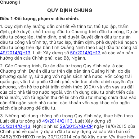
Chương I
QUY ĐỊNH CHUNG
Điều 1. Đối tượng, phạm vi điều chỉnh.
1. Quy định này hướng dẫn chi tiết về trình tự, thủ tục lập, thẩm
định, phê duyệt chủ trương đầu tư Chương trình đầu tư công, Dự án
đầu tư công; lập, thẩm định, phê duyệt Quyết định đầu tư dự án
đầu tư công và trình tự, thủ tục lập, thẩm định, phê duyệt kế hoạch
đầu tư công trên địa bàn tỉnh Quảng Ninh theo Luật đầu tư công số
49/2014/QH13
; Luật Xây dựng số
50/2014/QH13
và các văn bản
hướng dẫn của Chính phủ, các Bộ, Ngành.
2. Các Chương trình, Dự án đầu tư trong Quy định này là các
Chương trình, Dự án đầu tư trên địa bàn tỉnh Quảng Ninh, do địa
phương quản lý, sử dụng vốn ngân sách nhà nước, vốn công trái
quốc gia, vốn trái phiếu Chính phủ, vốn trái phiếu chính quyền địa
phương, vốn hỗ trợ phát triển chính thức (ODA) và vốn vay ưu đãi
của các nhà tài trợ nước ngoài, vốn tín dụng đầu tư phát triển của
Nhà nước, vốn từ nguồn thu để lại cho đầu tư nhưng chưa đưa vào
cân đối ngân sách nhà nước, các khoản vốn vay khác của ngân
sách địa phương để đầu tư.
3. Những nội dung không nêu trong Quy định này, thực hiện theo
Luật đầu tư công số
49/2014/QH13
, Luật Xây dựng số
50/2014/QH13
, Nghị định số
59/2015/NĐ-CP
ngày 18/6/2015 của
Chính phủ về quản lý dự án đầu tư xây dựng và các Văn bản số
3482/BXD-HĐXD ngày 30/12/2014 của Bộ Xây dựng V/v thực hiện