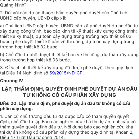
Quảng Ninh”.
2. Đối với các dự án thuộc thẩm quyền phê duyệt của Chủ tịch
UBND cấp huyện, UBND cấp xã:
a) Chủ tịch UBND cấp huyện, UBND cấp xã phê duyệt dự án đầu tư
xây dựng công trình, báo cáo kinh tế kỹ thuật xây dựng công trình;
thi
ế
t k
ế
kỹ thuật, dự toán xây dựng trong trường hợp thiết kế 03
bước; phê duyệt thiết kế bản vẽ thi công, dự toán xây dựng trong
trường hợp thiết kế 02 bước.
b) Chủ đầu tư phê duyệt thiết kế bản vẽ thi công, dự toán xây dựng
trong trường hợp thiết kế 03 bước.
3. Điều chỉnh thiết kế xây dựng đã được phê duyệt theo quy định
tại Điều 14 Nghị định số
59/2015/NĐ-CP
.
Chương IV
LẬP, THẨM ĐỊNH, QUYẾT ĐỊNH PHÊ DUYỆT DỰ ÁN ĐẦU
TƯ KHÔNG CÓ CẤU PHẦN XÂY DỰNG
Điều 20. Lập, thẩm định, phê duyệt dự án đầu tư không có cấu
phần xây dựng.
1. Căn cứ chủ trương đầu tư đã được cấp có thẩm quyền quyết
định, chủ đầu tư lập Báo cáo nghiên cứu khả thi dự án trình cấp có
thẩm quyền quyết định đầu tư. Nội dung báo cáo nghiên cứu khả
thi dự án không có cấu phần xây dựng theo quy định tại Khoản 2,
Điều 47 Luật Đầu tư công 2014.