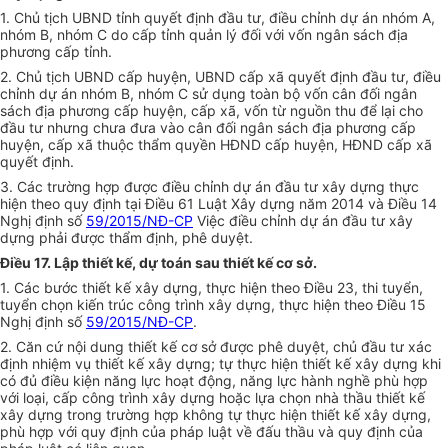
1. Chủ tịch UBND tỉnh quyết định đầu tư, điều chỉnh dự án nhóm A,
nhóm B, nhóm C do cấp tỉnh quản lý đối với vốn ngân sách địa
phương cấp tỉnh.
2. Chủ tịch UBND cấp huyện, UBND cấp xã quyết định đầu tư, điều
chỉnh dự án nhóm B, nhóm C sử dụng toàn bộ vốn cân đối ngân
sách địa phương cấp huyện, cấp xã, vốn từ nguồn thu để lại cho
đầu tư nhưng chưa đưa vào cân đối ngân sách địa phương cấp
huyện, cấp xã thuộc thẩm quyền HĐND cấp huyện, HĐND cấp xã
quyết định.
3. Các trường hợp được điều chỉnh dự án đầu tư xây dựng thực
hiện theo quy định tại Điều 61 Luật Xây dựng năm 2014 và Điều 14
Nghị định số
59/2015/NĐ-CP
Việc điều chỉnh dự án đầu tư xây
dựng phải được thẩm định, phê duyệt.
Điều 17. Lập thiết kế, dự toán sau thiết kế cơ sở.
1. Các bước thiết kế xây dựng, thực hiện theo Điều 23, thi tuyển,
tuyển chọn kiến trúc công trình xây dựng, thực hiện theo Điều 15
Nghị định số
59/2015/NĐ-CP
.
2. Căn cứ nội dung thiết kế cơ sở được phê duyệt, chủ đầu tư xác
định nhiệm vụ thiết kế xây dựng; tự thực hiện thiết kế xây dựng khi
có đủ điều kiện năng lực hoạt động, năng lực hành nghề phù hợp
với loại, cấp công trình xây dựng hoặc lựa chọn nhà thầu thiết kế
xây dựng trong trường hợp không tự thực hiện thiết kế xây dựng,
phù hợp với quy định của pháp luật về đấu thầu và quy định của