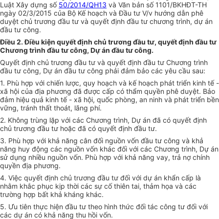
Luật Xây dựng số
50/2014/QH13
và V
ă
n bản số 1101/BKHĐT-TH
ng
à
y 02/3/2015 của Bộ Kế hoạch và Đầu tư V/v hướng dẫn phê
duyệt chủ trương đầu tư và quyết định đầu tư chương trình, dự án
đầu tư công.
Điều 2. Điều kiện quyết định chủ trương đầu tư, quyết định đầu tư
Chương trình đầu tư công, Dự án đầu tư công.
Quyết định chủ trương đầu tư và quyết định đầu tư Chương trình
đầu tư công, Dự án đầu tư công phải đảm bảo các yêu cầu sau:
1. Phù hợp với chiến lược, quy hoạch và kế hoạch phát triển kinh tế -
xã hội của địa phương đã được cấp có thẩm quyền phê duyệt. Bảo
đảm hiệu quả kinh tế - xã hội, quốc phòng, an ninh và phát triển bền
vững, tránh thất thoát, lãng phí.
2. Không trùng lặp với các Chương trình, Dự án đã có quyết định
chủ trương đầu tư hoặc đã có quyết định đầu tư.
3. Phù hợp với khả năng cân đối nguồn vốn đầu tư c
ô
ng và khả
năng huy động các nguồn vốn khác đối với các Chương trình, Dự án
sử dụng nhiều nguồn vốn. Phù hợp với khả năng vay, trả nợ chính
quyền địa phương.
4. Việc quyết định chủ trương đầu tư đối với dự án khẩn cấp là
nhằm khắc phục kịp thời các sự cố thiên tai, t
h
ảm họa và các
trường hợp bất khả kháng khác.
5. Ưu tiên thực hiện đầu tư theo hình thức đối tác công tư đối với
các dự án có khả năng thu hồi vốn.