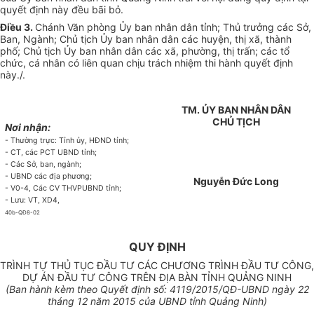
quyết định này đều bãi bỏ.
Điều 3.
Chánh Văn phòng Ủy ban nhân dân tỉnh; Thủ trưởng các Sở,
Ban, Ngành; Chủ tịch Ủy ban nhân dân các huyện, thị xã, thành
phố; Chủ tịch Ủy ban nhân dân các xã, phường, thị trấn; các tổ
chức, cá nhân có liên quan chịu trách nhiệm thi hành quyết định
này./.
TM.
ỦY
BAN NH
Â
N DÂN
CHỦ TỊCH
Nơi nhận:
- Thường tr
ự
c: Tỉnh ủy, HĐND tỉnh;
-
CT, các PCT UBND tỉnh;
- Các S
ở
, ban, ngành;
- UBND các địa phương;
Nguyễn Đức Long
- V0-4, Các CV THVPUBND tỉnh;
- Lưu: VT, XD4,
40b-QĐ8-02
QUY ĐỊNH
TRÌNH TỰ THỦ TỤC ĐẦU TƯ CÁC CHƯƠNG TRÌNH ĐẦU TƯ CÔNG,
DỰ ÁN ĐẦU TƯ CÔNG TRÊN ĐỊA BÀN TỈNH QUẢNG NINH
(Ban hành kèm theo Quyết định số:
4119
/20
1
5/QĐ-UBND ngày 22
tháng 12 năm 20
1
5 của UBND tỉnh Quảng Ninh)