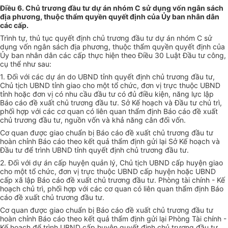
Điều 6. Chủ trương đầu tư dự án nhóm C sử dụng vốn ngân sách
địa phương, thuộc thẩm quyền quyết định của Ủy ban nhân dân
các cấp.
Trình tự, thủ tục quyết định chủ trương đầu tư dự án nhóm C sử
dụng vốn ngân sách địa phương, thuộc thẩm quyền quyết định của
Ủy ban nhân dân các cấp thực hiện theo Điều 30 Luật Đầu tư công,
cụ thể như sau:
1. Đối với các dự án do UBND tỉnh quyết định chủ trương đầu tư,
Chủ tịch UBND tỉnh giao cho một tổ chức, đơn vị trực thuộc UBND
tỉnh hoặc đơn vị có nhu cầu đầu tư có đủ điều kiện, năng lực lập
Báo cáo đề xuất chủ trương đầu tư. Sở Kế hoạch và Đầu tư chủ trì,
phối hợp với các cơ quan có liên quan thẩm định Báo cáo đề xuất
chủ trương đầu tư, nguồn vốn và khả năng cân đối vốn.
Cơ quan được giao chuẩn bị Báo cáo đề xuất chủ trương đầu tư
hoàn chỉnh Báo cáo theo kết quả thẩm định gửi lại Sở Kế hoạch và
Đầu tư để trình UBND tỉnh quyết định chủ trương đầu tư.
2. Đối với dự án cấp huyện quản lý, Chủ tịch UBND cấp huyện giao
cho một tổ chức, đơn vị trực thuộc UBND cấp huyện hoặc UBND
cấp xã
l
ập Báo cáo đề xuất chủ trương đầu tư. Phòng tài chính - Kế
hoạch chủ trì, phối hợp với các cơ quan có
l
iên quan thẩm định Báo
cáo đề xuất chủ trương đầu tư.
Cơ quan được giao chuẩn bị Báo cáo đề xuất chủ trương đầu tư
hoàn chỉnh Báo cáo theo kết quả thẩm định gửi lại Phòng Tài chính -
Kế hoạch để trình UBND cấp huyện quyết định chủ trương đầu tư
.