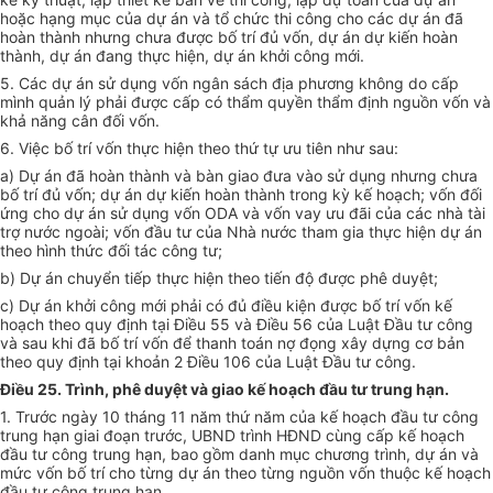
hoặc hạng mục của dự án và tổ chức thi công cho các dự án đã
hoàn thành nhưng chưa được bố trí đủ vốn, dự án dự kiến hoàn
thành, dự án đang thực hiện, dự án khởi công mới.
5. Các dự án sử dụng vốn ngân sách địa phương không do cấp
mình quản lý phải được cấp có thẩm quyền thẩm định nguồn vốn và
khả năng cân đối vốn.
6. Việc bố trí vốn thực hiện theo thứ tự ưu tiên như sau:
a) Dự án đã hoàn thành và bàn giao đưa vào sử dụng nhưng chưa
bố trí đủ vốn; dự án dự kiến hoàn thành trong kỳ kế hoạch; vốn đối
ứng cho dự án sử dụng vốn ODA và vốn vay ưu đãi của các nhà tài
trợ nước ngoài; vốn đầu tư của Nhà nước tham gia thực hiện dự án
theo hình thức đối tác công tư;
b) Dự án chuyển tiếp thực hiện theo tiến độ được phê duyệt;
c) Dự án khởi công mới phải có đủ điều kiện được bố trí vốn kế
hoạch theo quy định tại Điều 55 và Điều 56 của Luật Đầu tư công
và sau khi đã bố trí vốn để thanh toán nợ đọng xây dựng cơ bản
theo quy định tại khoản 2 Điều 106 của Luật Đầu tư công.
Điều 25. Trình, phê duyệt và giao kế hoạch đầu tư trung hạn.
1. Trước ngày 10 tháng 11 n
ă
m thứ n
ă
m của kế hoạch đầu tư công
trung hạn giai đoạn trước, UBND trình HĐND cùng cấp kế hoạch
đầu tư công trung hạn, bao gồm danh mục chương trình, dự án và
mức vốn bố trí cho từng dự án theo từng nguồn vốn thuộc kế hoạch
đầu tư công trung hạn.