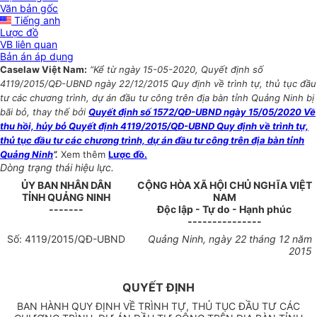
Văn bản gốc
Tiếng anh
Lược đồ
VB liên quan
Bản án áp dụng
Caselaw Việt Nam:
“Kể từ ngày 15-05-2020, Quyết định số
4119/2015/QĐ-UBND ngày 22/12/2015 Quy định về trình tự, thủ tục đầu
tư các chương trình, dự án đầu tư công trên địa bàn tỉnh Quảng Ninh bị
bãi bỏ, thay thế bởi
Quyết định số 1572/QĐ-UBND ngày 15/05/2020 Về
thu hồi, hủy bỏ Quyết định 4119/2015/QĐ-UBND Quy định về trình tự,
thủ tục đầu tư các chương trình, dự án đầu tư công trên địa bàn tỉnh
Quảng Ninh
”.
Xem thêm
Lược đồ.
Dòng trạng thái hiệu lực.
ỦY BAN NHÂN
DÂN
CỘNG HÒA XÃ HỘI CHỦ NGHĨA VIỆT
TỈNH
QUẢNG NINH
NAM
-------
Độc lập - Tự do - Hạnh phúc
---------------
Số:
4119
/2015/QĐ-UBND
Quảng Ninh
, ngày
22
tháng
12
năm
2015
QUYẾT ĐỊNH
BAN HÀNH QUY ĐỊNH VỀ TRÌNH TỰ, THỦ TỤC ĐẦU TƯ CÁC