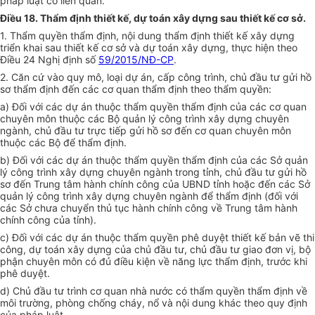
pháp luật có liên quan.
Điều 18. Thẩm định thiết kế, dự toán xây dựng sau thiết kế cơ sở.
1. Thẩm quyền thẩm định, nội dung thẩm định thiết kế xây dựng
triển khai sau thiết kế cơ sở và dự toán xây dựng, thực hiện theo
Điều 24 Nghị định số
59/2015/NĐ-CP
.
2. Căn cứ vào quy mô, loại dự án, cấp công trình, chủ đầu tư gửi hồ
sơ thẩm định đến các cơ quan thẩm định theo thẩm quyền:
a) Đối với các dự án thuộc thẩm quyền thẩm định của các cơ quan
chuyên môn thuộc các Bộ quản lý công trình xây dựng chuyên
ngành, chủ đầu tư trực tiếp gửi hồ sơ đến cơ quan chuyên môn
thuộc các Bộ để thẩm định.
b) Đối với các dự án thuộc thẩm quyền thẩm định của các Sở quản
lý công trình xây dựng chuyên ngành trong tỉnh, chủ đầu tư gửi hồ
sơ đến Trung tâm hành chính công của UBND tỉnh hoặc đến các Sở
quản lý công trình xây dựng chuyên ngành để thẩm định (đối với
các Sở chưa chuyển thủ tục hành chính công về Trung tâm hành
chính công của tỉnh).
c) Đối với các dự án thuộc thẩm quyền phê duyệt thiết kế bản vẽ thi
công, dự toán xây dựng của chủ đầu tư, chủ đầu tư giao đơn vị, bộ
phận chuyên môn có đủ điều kiện về năng lực thẩm định, trước khi
phê duyệt.
d) Chủ đầu tư trình cơ quan nhà nước có thẩm quyền thẩm định về
môi trường, phòng chống cháy, nổ và nội dung khác theo quy định
của pháp luật.