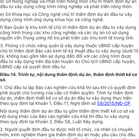
d) Sở Nông nghiệp và Phát triển Nông thôn chủ trì thẩm định dự án
đầu tư xây dựng công trình nông nghiệp và phát triển nông thôn.
e) Sở Khoa học và Công nghệ chủ trì thẩm định dự án đầu tư xây
dựng công trình ứng dụng khoa học và công nghệ.
f) Ban Quản lý khu kinh tế chủ trì thẩm định dự án đầu tư xây dựng
công trình trong các khu công nghiệp và các dự án có sử dụng
nguồn vốn Trung ương hỗ trợ phát triển các khu kinh tế trong tỉnh.
3. Phòng có chức năng quản lý xây dựng thuộc UBND cấp huyện
chủ trì thẩm định Báo cáo kinh tế-kỹ thuật đầu tư xây dựng (dưới 15
tỷ, không bao gồm tiền sử dụng đất) đối với các công trình được
đầu tư xây dựng trên địa bàn huyện do Chủ tịch UBND cấp huyện,
UBND cấp xã quyết định đầu tư.
Điều 14. Trình tự, nội dung thẩm định dự án, thẩm định thiết kế cơ
sở.
1. Chủ đầu tư lập Báo cáo nghiên cứu khả thi sau khi có quyết định
phê duyệt chủ trương của cấp có thẩm quyền. Trình tự thẩm định
dự án, thẩm định thiết kế cơ sở dự án đầu tư xây dựng thực hiện
theo quy định tại Khoản 1, Điều 11, Nghị định số
59/2015/NĐ-CP
.
Nội dung thẩm định dự án đầu tư gồm thẩm định thiết kế cơ sở và
nội dung khác của Báo cáo nghiên cứu khả thi đầu tư xây dựng
theo quy định tại Khoản 2, Điều 58, Luật Xây dựng.
2. Người quyết định đầu tư được mời tổ chức, cá nhân có chuyên
môn, kinh nghiệm tham gia thẩm định dự án hoặc yêu cầu chủ đầu