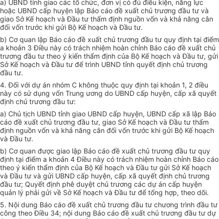
a) UBND tỉnh giao các tổ chức, đơn vị có đủ điều kiện, năng lực
hoặc UBND cấp huyện lập Báo cáo đề xuất chủ trương đầu tư và
giao Sở K
ế
hoạch và Đầu tư thẩm định nguồn vốn và khả năng cân
đối vốn trước khi gửi Bộ Kế hoạch và Đầu tư.
b) Cơ quan lập Báo cáo đề xuất chủ trương đầu tư quy định tại điểm
a khoản 3 Điều này có trách nhiệm hoàn chỉnh Báo cáo đề xuất chủ
trương đầu tư theo ý kiến thẩm định của Bộ Kế hoạch và Đầu tư, gửi
Sở Kế hoạch và Đầu tư để trình UBND tỉnh quyết định chủ trương
đầu tư.
4. Đối với dự án nhóm C không thuộc quy định tại khoản 1, 2 điều
này có sử dụng vốn Trung ương do UBND cấp huyện, cấp xã quyết
định chủ trương đầu tư:
a) Chủ tịch UBND tỉnh giao UBND cấp huyện, UBND cấp xã lập Báo
cáo đề xuất chủ trương đầu tư, giao Sở Kế hoạch và Đầu tư thẩm
định nguồn vốn và khả năng cân đối vốn trước khi gửi Bộ Kế hoạch
và Đầu tư.
b) Cơ quan được giao lập Báo cáo đề xuất chủ trương đầu tư quy
định tại điểm a khoản 4 Điều này có trách nhiệm hoàn chỉnh Báo cáo
theo ý kiến thẩm định của Bộ K
ế
hoạch và Đầu tư gửi Sở Kế hoạch
và Đầu tư và gửi UBND cấp huyện, cấp xã quyết định chủ trương
đầu tư; Quyết định phê duyệt chủ trương các dự án cấp huyện
quản lý phải gửi về Sở Kế hoạch và Đầu tư để tổng hợp, theo dõi.
5. Nội dung Báo cáo đề xuất chủ trương đầu tư chương trình đầu tư
công theo Điều 34; nội dung Báo cáo đề xuất chủ trương đầu tư dự