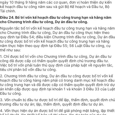
ngày 10 tháng 9 hằng năm các cơ quan, đơn vị hoàn thiện dự kiến
kế hoạch đầu tư công năm sau và gửi Bộ Kế hoạch và Đầu tư, Bộ
Tài chính.
Điều 24. Bố trí vốn kế hoạch đầu tư công trung hạn và hằng năm
cho Chương trình đầu tư công, Dự án đầu tư công.
Nguyên tắc bố trí vốn kế hoạch đầu tư công trung hạn và hằng năm
cho Chương tr
ì
nh đầu tư công, Dự án đầu tư công thực hiện theo
quy định tại Điều 54; điều kiện Chương trình đầu tư công, Dự án đầu
tư công được bố trí vốn kế hoạch đầu tư công trung hạn và hằng
năm thực hiện theo quy định tại Điều 55; 56 Luật Đầu tư công, cụ
thể như sau:
1. Chỉ được b
ố
trí vốn cho Chương trình đầu tư công, Dự án đầu tư
công đã được cấp có thẩm quyền quyết định chủ trương đầu tư.
Việc bố trí vốn phải tuân thủ quy định của pháp luật v
ề
nguyên t
ắ
c,
tiêu chí phân b
ổ
vốn đầu tư công.
2. Chương trình đầu tư công, Dự án đầu tư công được bố trí vốn kế
hoạch đầu tư công hàng năm phải có trong danh mục kế hoạch đầu
tư công trung hạn và đã được cấp có thẩm quyền quyết định trừ dự
án khẩn cấp được quy định tại khoản 1 và khoản 3 Điều 33 của Luật
Đầu tư công.
3.
V
ốn chuẩn bị đầu tư được bố trí để lập, thẩm định, quyết định chủ
trương đầu tư dự án; lập, thẩm định, quyết định đầu tư dự án.
4. Vốn thực hiện dự án được bố trí để giải phóng mặt bằng, lập thiết
kế kỹ thuật, lập thiết kế bản vẽ thi công, lập dự toán của dự án