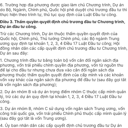
6. Trường hợp địa phương được giao làm chủ Chương trình, Dự án
do Bộ, Ngành, Chính phủ, Quốc hội phê duyệt chủ trương đầu tư thì
thực hiện theo
tr
ình tự, thủ tục quy định của Luật Đầu tư công.
Điều 3. Thẩm quyền quyết định chủ trương đầu tư Chương trình,
Dự án đầu tư công.
Trừ các Chương trình, Dự án thuộc thẩm quyền quyết định của
Quốc hội, Chính phủ, Thủ tướng Chính phủ, các Bộ ngành Trung
ương quy định tại khoản 1, 2, 3, 4 Điều 17 Luật Đầu tư công; Hội
đồng nhân dân các c
ấ
p quyết định chủ trương đầu tư Chương trình,
Dự án sau đây:
1. Chương trình đầu tư b
ằ
ng toàn bộ vốn cân đối ngân sách địa
phương, vốn trái phiếu chính quyền địa phương, vốn từ nguồn thu
để lại cho đầu tư nhưng chưa đưa vào cân đối ngân sách địa
phương thuộc thẩm quyền quyết định của cấp mình và các khoản
vốn vay khác của ngân sách địa phương để đầu tư (sau đây gọi tắt
là vốn ngân sách địa phương);
2. Dự án nhóm B và dự án trọng điểm nhóm
C
thuộc cấp mình quản
lý, trừ các dự án quy định tại khoản 1, 2, 3, 4 Điều 17 Luật Đầu tư
công.
3. Dự án nhóm B, nhóm
C
sử dụng vốn ngân sách Trung ương, vốn
công trái quốc gia, vốn trái phiếu Chính phủ thuộc cấp mình quản lý
(sau đây gọi tắt là vốn Trung ương).
4. Ủy ban nhân dân các cấp quyết định chủ trương đầu tư Dự án