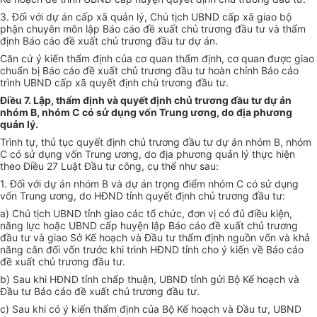
3. Đối với dự án cấp xã quản lý, Chủ tịch UBND cấp xã giao bộ
phận chuyên môn lập Báo cáo đề xuất chủ trương đầu tư và thẩm
định Báo cáo đề xuất chủ trương đầu tư dự án.
Căn cứ ý kiến thẩm định của cơ quan thẩm định, cơ quan được giao
chuẩn bị Báo cáo đề xuất chủ trương đầu tư hoàn chỉnh Báo cáo
trình UBND cấp xã quyết định chủ trương đầu tư.
Điều 7. Lập, thẩm định và quyết định chủ trương đầu tư dự án
nhóm B, nhóm C có sử dụng vốn Trung ương, do địa phương
quản lý.
Trình tự, thủ tục quyết định chủ trương đầu tư dự án nhóm B, nhóm
C
có sử dụng vốn Trung ương, do địa phương quản lý thực hiện
theo Điều 27 Luật Đầu tư công, cụ thể như sau:
1. Đối với dự án nhóm B và dự án trọng điểm nhóm
C
có sử dụng
vốn Trung ương, do HĐND tỉnh quyết định chủ trương đầu tư:
a) Chủ tịch UBND tỉnh giao các tổ chức, đơn vị có đủ điều kiện,
năng lực hoặc UBND cấp huyện lập Báo cáo đề xuất chủ trương
đầu tư và giao Sở Kế hoạch và Đầu tư thẩm định nguồn vốn và khả
năng cân đối vốn trước khi trình HĐND tỉnh cho ý kiến về Báo cáo
đề xuất chủ trương đầu tư.
b) Sau khi HĐND tỉnh chấp thuận, UBND tỉnh gửi Bộ Kế hoạch và
Đầu tư Báo cáo đề xuất chủ trương đầu tư.
c) Sau khi có ý kiến thẩm định của Bộ Kế hoạch và Đầu tư, UBND