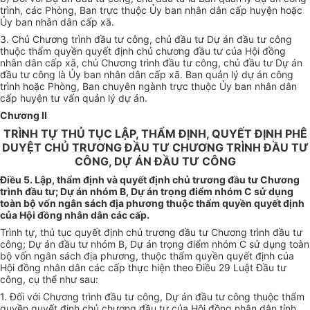
trình, các Phòng, Ban trực thuộc Ủy ban nhân dân cấp huyện hoặc
Ủy ban nhân dân cấp xã.
3. Chủ Chương trình đầu tư công, chủ đầu tư Dự án đầu tư công
thuộc thẩm quyền quyết định chủ chương đầu tư của Hội đồng
nhân dân cấp xã, chủ Chương trình đầu tư công, chủ đầu tư Dự án
đầu tư công là Ủy ban nhân dân cấp xã. Ban quản lý dự án công
trình hoặc Phòng, Ban chuyên ngành trực thuộc Ủy ban nhân dân
cấp huyện tư vấn quản lý dự án.
Chương II
TRÌNH TỰ THỦ TỤC LẬP, THẨM ĐỊNH, QUYẾT ĐỊNH PHÊ
DUYỆT CHỦ TRƯƠNG ĐẦU TƯ CHƯƠNG TRÌNH ĐẦU TƯ
CÔNG, DỰ ÁN ĐẦU TƯ CÔNG
Điều 5. Lập, thẩm định và quyết định chủ trương đầu tư Chương
trình đầu tư; Dự án nhóm B, Dự án trọng điểm nhóm C sử dụng
toàn bộ vốn ngân sách địa phương thuộc thẩm quyền quyết định
của Hội đồng nhân dân các cấp.
Trình tự, thủ tục quyết định chủ trương đầu tư Chương trình đầu tư
công; Dự án đầu tư nhóm B, Dự án trọng điểm nhóm C sử dụng toàn
bộ vốn ngân sách địa phương, thuộc thẩm quyền quyết định của
Hội đồng nhân dân các cấp thực hiện theo Đ
i
ều 29 Luật Đầu tư
công, cụ thể như sau:
1. Đối với Chương trình đầu tư công, Dự án đầu tư công thuộc thẩm
quyền quyết định chủ ch
ươn
g đầu tư của Hội đồng nhân dân tỉnh,