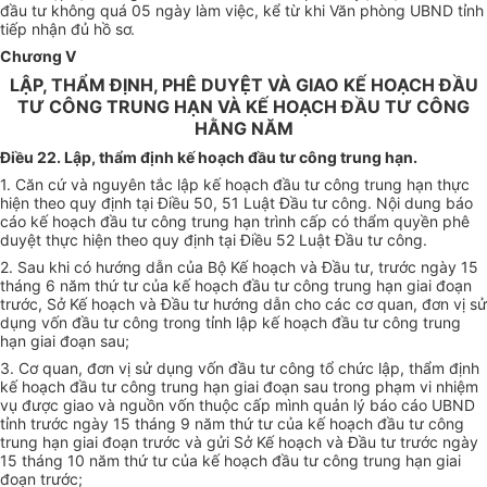
đầu tư không quá 05 ngày làm việc, kể từ khi Văn phòng UBND tỉnh
tiếp nhận đủ hồ sơ.
Chương V
LẬP, THẨM ĐỊNH, PHÊ DUYỆT VÀ GIAO KẾ HOẠCH ĐẦU
TƯ CÔNG TRUNG HẠN VÀ KẾ HOẠCH ĐẦU TƯ CÔNG
HẰNG NĂM
Điều 22. Lập, thẩm định kế hoạch đầu tư công trung hạn.
1. Căn cứ và nguyên tắc lập kế hoạch đầu tư công trung hạn thực
hiện theo quy định tại Điều 50, 51 Luật Đầu tư công. Nội dung báo
cáo kế hoạch đầu tư công trung hạn trình cấp có thẩm quyền phê
duyệt thực hiện theo quy định tại Điều 52 Luật Đầu tư công.
2. Sau khi có hướng dẫn của Bộ Kế hoạch và Đầu tư, trước ngày 15
tháng 6 năm thứ tư của kế hoạch đầu tư công trung hạn giai đoạn
trước, Sở Kế hoạch và Đầu tư hướng dẫn cho các cơ quan, đơn vị sử
dụng vốn đầu tư công trong tỉnh lập kế hoạch đầu tư công trung
hạn giai đoạn sau;
3. Cơ quan, đơn vị sử dụng vốn đầu tư công tổ chức lập, thẩm định
kế hoạch đầu tư công trung hạn giai đoạn sau trong phạm vi nhiệm
vụ được giao và nguồn vốn thuộc cấp mình quản lý báo cáo UBND
tỉnh trước ngày 15 tháng 9 năm thứ tư của kế hoạch đầu tư công
trung hạn giai đoạn trước và gửi Sở Kế hoạch và Đầu tư trước ngày
15 tháng 10 năm thứ tư của kế hoạch đầu tư công trung hạn giai
đoạn trước;