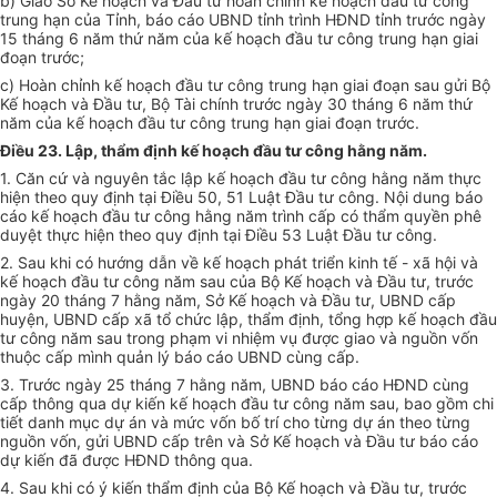
b) Giao Sở Kế hoạch và Đầu tư hoàn chỉnh kế hoạch đầu tư công
trung hạn của Tỉnh, báo cáo UBND tỉnh trình HĐND tỉnh trước ngày
15 tháng 6 năm thứ năm của kế hoạch đầu tư công trung hạn giai
đoạn trước;
c) Hoàn chỉnh kế hoạch đầu tư công trung hạn giai đoạn sau gửi Bộ
Kế hoạch và Đầu tư, Bộ Tài chính trước ngày 30 tháng 6 năm thứ
năm của kế hoạch đầu tư công trung hạn giai đoạn trước.
Điều 23. Lập, thẩm định kế hoạch đầu tư công hằng năm.
1. Căn cứ và nguyên tắc lập kế hoạch đầu tư công hằng năm thực
hiện theo quy định tại Điều 50, 51 Luật Đầu tư công. Nội dung báo
cáo kế hoạch đầu tư công hằng năm trình cấp có thẩm quyền phê
duyệt thực hiện theo quy định tại Điều 53 Luật Đầu tư công.
2. Sau khi có hướng dẫn về kế hoạch phát triển kinh tế - xã hội và
kế hoạch đầu tư công năm sau của Bộ Kế hoạch và Đầu tư, trước
ngày 20 tháng 7 hằng năm, Sở Kế hoạch và Đầu tư, UBND cấp
huyện, UBND cấp xã tổ chức lập, thẩm định, tổng hợp kế hoạch đầu
tư công năm sau trong phạm vi nhiệm vụ được giao và nguồn vốn
thuộc cấp mình quản lý báo cáo UBND cùng cấp.
3. Trước ngày 25 tháng 7 hằng năm, UBND báo cáo HĐND cùng
cấp thông qua dự kiến kế hoạch đầu tư công năm sau, bao gồm chi
tiết danh mục dự án và mức vốn bố trí cho từng dự án theo từng
nguồn vốn, gửi UBND cấp trên và Sở Kế hoạch và Đầu tư báo cáo
dự kiến đã được HĐND thông qua.
4. Sau khi có ý kiến thẩm định của Bộ Kế hoạch và Đầu tư, trước