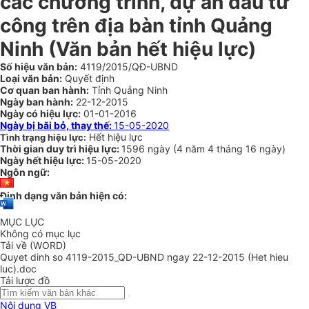
các chương trình, dự án đầu tư
công trên địa bàn tỉnh Quảng
Ninh
(Văn bản hết hiệu lực)
Số hiệu văn bản:
4119/2015/QĐ-UBND
Loại văn bản:
Quyết định
Cơ quan ban hành:
Tỉnh Quảng Ninh
Ngày ban hành:
22-12-2015
Ngày có hiệu lực:
01-01-2016
Ngày bị bãi bỏ, thay thế:
15-05-2020
Hết hiệu lực
Tình trạng hiệu lực:
Thời gian duy trì hiệu lực:
1596 ngày
(
4 năm
4 tháng
16 ngày
)
Ngày hết hiệu lực:
15-05-2020
Ngôn ngữ:
Định dạng văn bản hiện có:
MỤC LỤC
Không có mục lục
Tải về (WORD)
Quyet dinh so 4119-2015_QD-UBND ngay 22-12-2015 (Het hieu
luc).doc
Tải lược đồ
Nội dung VB