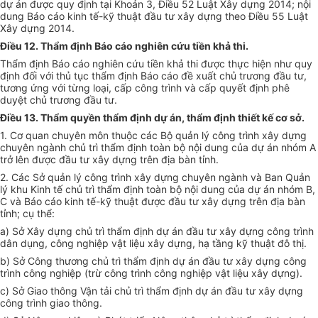
dự án được quy định tại Khoản 3, Điều 52 Luật Xây dựng 2014; nội
dung Báo cáo ki
n
h tế-kỹ thuật đầu tư xây dựng theo Điều 55 Luật
Xây dựng 2014.
Điều 12. Thẩm định Báo cáo nghiên cứu tiền khả thi.
Thẩm định Báo cáo nghiên cứu tiền khả thi được thực hiện như quy
định đối với thủ tục thẩm định Báo cáo đề xuất chủ trương đầu tư,
tương ứng với từng loại, cấp công trình và cấp quyết định phê
duyệt chủ trương đầu tư.
Điều 13. Thẩm quyền thẩm định dự án, thẩm định thiết kế cơ s
ở
.
1. Cơ quan chuyên môn thuộc các Bộ quản lý công trình xây dựng
chuyên ngà
n
h chủ trì thẩm đị
n
h toàn bộ nội dung của dự án
n
hóm A
trở lên được đầu tư xây dựng trên địa bàn tỉnh.
2. Các Sở quản lý công tr
ìn
h xây dựng chuyên ngà
n
h và Ban Quản
lý khu Kinh tế chủ trì thẩm định toàn bộ nội dung của dự án nhóm B,
C
và Báo cáo kinh tế-kỹ thuật được đầu tư xây dựng trên địa bàn
tỉnh; cụ thể:
a) Sở Xây dựng chủ trì thẩm định dự án đầu tư xây dựng công trình
dân dụng, công nghiệp vật liệu xây dựng, hạ tầng kỹ thuật đô thị.
b) Sở Công thương chủ trì thẩm định dự án đầu tư xây dựng công
trình công nghiệp (trừ công trình công nghiệp vật liệu xây dựng).
c) Sở Giao thông Vận tải chủ trì thẩm định dự án đầu tư xây dựng
công trình giao thông.