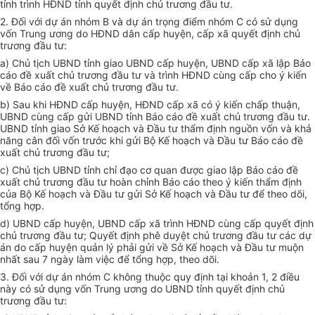
tỉnh trình HĐND tỉnh quyết định chủ trương đầu tư.
2. Đối với dự án nhóm B và dự án trọng điểm nhóm C có sử dụng
vốn Trung ương do HĐND dân cấp huyện, cấp xã quyết định chủ
trương đầu tư:
a) Chủ tịch UBND tỉnh giao UBND cấp huyện, UBND cấp xã lập Báo
cáo đề xuất chủ trương đầu tư và trình HĐND cùng cấp cho ý kiến
về Báo cáo đề xuất chủ trương đầu tư.
b) Sau khi HĐND cấp huyện, HĐND cấp xã có ý kiến chấp thuận,
UBND cùng cấp gửi UBND tỉnh Báo cáo đề xuất chủ trương đầu tư.
UBND tỉnh giao Sở Kế hoạch và Đầu tư thẩm định nguồn vốn và khả
năng cân đối vốn trước khi gửi Bộ Kế hoạch và Đầu tư Báo cáo đề
xuất chủ trương đầu tư;
c) Chủ tịch UBND tỉnh chỉ đạo cơ quan được giao lập Báo cáo đề
xuất chủ trương đầu tư hoàn chỉnh Báo cáo theo ý kiến thẩm định
của Bộ Kế hoạch và Đầu tư gửi Sở Kế hoạch và Đầu tư để theo dõi,
tổng hợp.
d) UBND cấp huyện, UBND cấp xã trình HĐND cùng cấp quyết định
chủ trương đầu tư; Quyết định phê duyệt chủ trương đầu tư các dự
án do cấp huyện quản lý phải gửi về Sở Kế hoạch và Đầu tư muộn
nhất sau 7 ngày làm việc để tổng hợp, theo dõi.
3. Đối với dự án nhóm C không thuộc quy định tại khoản 1, 2 điều
này có sử dụng vốn Trung ương do UBND tỉnh quyết định chủ
trương đầu tư: