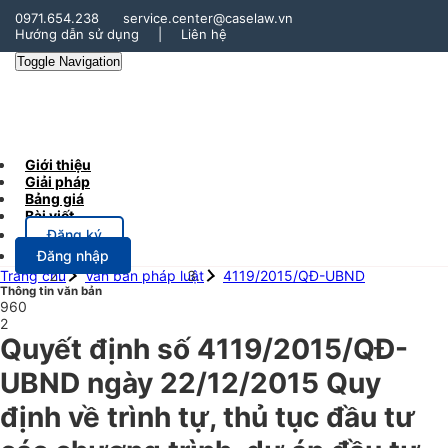
0971.654.238
service.center@caselaw.vn
Hướng dẫn sử dụng
|
Liên hệ
Toggle Navigation
Giới thiệu
Giải pháp
Bảng giá
Bài viết
Đăng ký
Đăng nhập
Trang chủ
Văn bản pháp luật
4119/2015/QĐ-UBND
Thông tin văn bản
960
2
Quyết định số 4119/2015/QĐ-
UBND ngày 22/12/2015 Quy
định về trình tự, thủ tục đầu tư