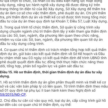
tư lựa chọn tổ chức, cá nhân có đủ điều kiện năng lực hoạt động
xây dựng, năng lực hành nghề xây dựng đã được đăng ký trên
trang thông tin điện tử của Bộ Xây dựng, Sở Xây dựng để thẩm tra
dự án làm cơ sở cho việc thẩm định, phê duyệt dự án. Chi phí thẩm
tra, phí thẩm định dự án và thiết kế cơ sở được tính trong tổng mức
đầu tư của dự án theo quy định tại Khoản 7, Điều 57, Luật Xây dựng.
3. Trong quá trình tổ chức thẩm định, Sở quản lý công trình xây
dựng chuyên ngành chủ trì thẩm định lấy ý kiến tham gia thẩm định
của các Sở, ban, ngành, địa phương liên quan theo chức năng,
nhiệm vụ của các Sở, ban, ngành, địa phương liên quan tới dự án
đầu tư xây dựng công trình.
4. Cơ quan chủ trì thẩm định có trách nhiệm tổng hợp kết quả thẩm
định dự án, gửi báo cáo kết quả thẩm định về Sở Kế hoạch và Đầu
tư chậm nhất sau 03 ngày có kết quả thẩm định để trình UBND tỉnh
phê duyệt quyết định đầu tư; đ
ồ
ng thời thực hiện chức năng theo
dõi, tổng hợp, phân bổ nguồn lực và giám sát đầu tư.
Điều 15. Hồ sơ thẩm định, thời gian thẩm định dự án đầu tư xây
dựng.
1. Hồ sơ trình thẩm định dự án gồm phần thuyết minh và thiết kế cơ
sở và các v
ă
n bản pháp lý có liên quan. Tờ trình th
ẩ
m định theo mẫu
số 01 quy định tại phụ lục II ban hành kèm theo Nghị định số
59/2015/NĐ-CP
.
2. Chủ đầu tư căn cứ vào quy mô, loại dự án, cấp công trình gửi hồ
sơ đến các cơ quan chủ trì thẩm định, cụ thể: