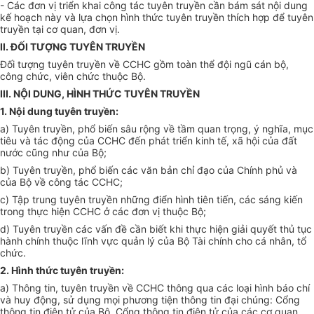
- Các đơn vị triển khai công tác tuyên truyền c
ầ
n bám sát nội dung
kế hoạch này và lựa chọn hình thức tuyên truyền thích hợp để tuyên
truyền tại cơ quan, đơn vị.
II. Đ
Ố
I TƯỢNG TUYÊN TRUYỀN
Đối tượng tuyên truyền về CCHC gồm toàn thể đội ngũ cán bộ,
công chức, viên chức thuộc Bộ.
III
. NỘI DUNG, HÌNH THỨC TUYÊN TR
UYỀN
1. Nội dung tuyên truyền:
a) Tuyên truyền, phổ biến sâu rộng về tầm quan trọng, ý nghĩa, mục
tiêu và tác động của CCHC đến phát triển kinh tế, xã hội của đất
nước cũng như của Bộ;
b) Tuyên truyền, phổ biến các văn bản chỉ đạo của Chính phủ và
của Bộ về công tác CCHC;
c) Tập trung tuyên truyền những điển hình tiên tiến, các sáng kiến
trong thực hiện CCHC ở các đơn vị thuộc Bộ;
d) Tuyên truyền các vấn đề cần biết khi thực hiện giải quyết thủ tục
hành chính thuộc lĩnh vực quản lý của Bộ Tài chính cho cá nhân, tổ
chức.
2. Hình thức tuyên truyền:
a) Thông tin, tuyên truyền về CCHC thông qua các loại hình báo chí
và huy động, sử dụng mọi phương tiện thông tin đại chúng:
C
ổng
thông tin điện tử của Bộ, Cổng thông tin điện tử của các cơ quan,