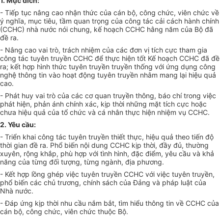
1
. Mục đích:
- Tiếp tục nâng cao nhận thức của cán bộ, công chức, viên chức về
ý nghĩa, mục tiêu, tầm quan trọng của công tác cải cách hành chính
(CCHC) nhà nước nói chung, kế hoạch CCHC hằng năm của Bộ đã
đề ra.
- Nâng cao vai trò, trách nhiệm của các đơn vị tích cực tham gia
công tác tuyên truyền CCHC để thực hiện tốt Kế hoạch CCHC đã đề
ra; kết hợp hình thức tuyên truyền truyền thống với ứng dụng công
nghệ thông tin vào hoạt động tuyên truyền nhằm mang lại hiệu quả
cao.
- Phát huy vai trò của các cơ quan truyền thông, báo chí trong việc
phát hiện, phản ánh chính xác, kịp thời những mặt tích cực hoặc
chưa hiệu quả của tổ chức và cá nhân thực hiện nhiệm vụ CCHC.
2. Yêu cầu:
- Tri
ể
n khai công tác tuyên truyền thiết thực, hiệu quả theo tiến độ
thời gian đề ra. Phổ biến nội dung CCHC kịp thời, đầy đủ, thường
xuyên, rộng khắp, phù hợp với tình hình, đặc điểm, yêu cầu và khả
năng của từng đối tượng, từng ngành, địa phương.
- Kết hợp lồng ghép việc tuyên truyền CCHC với việc tuyên truyền,
phổ biến các chủ trương, chính sách của Đảng và pháp luật của
Nhà nước.
- Đáp ứng kịp thời nhu cầu nắm bắt, tìm hiểu thông tin về CCHC của
cán bộ, công chức, viên chức thuộc Bộ.