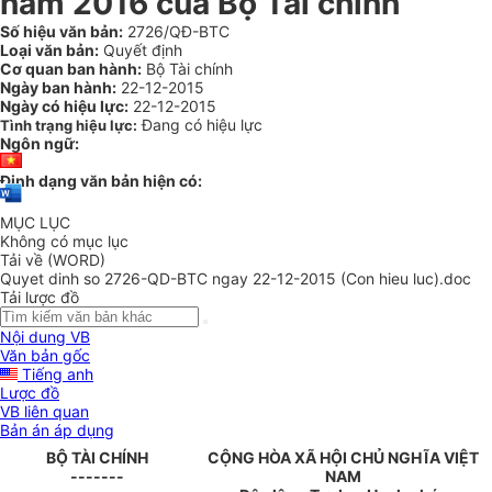
năm 2016 của Bộ Tài chính
Số hiệu văn bản:
2726/QĐ-BTC
Loại văn bản:
Quyết định
Cơ quan ban hành:
Bộ Tài chính
Ngày ban hành:
22-12-2015
Ngày có hiệu lực:
22-12-2015
Đang có hiệu lực
Tình trạng hiệu lực:
Ngôn ngữ:
Định dạng văn bản hiện có:
MỤC LỤC
Không có mục lục
Tải về (WORD)
Quyet dinh so 2726-QD-BTC ngay 22-12-2015 (Con hieu luc).doc
Tải lược đồ
Nội dung VB
Văn bản gốc
Tiếng anh
Lược đồ
VB liên quan
Bản án áp dụng
B
Ộ
TÀI CHÍNH
CỘNG HÒA XÃ HỘI CHỦ NGHĨA VIỆT
-------
NAM