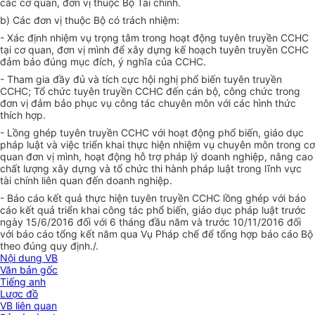
các cơ quan, đơn vị thuộc Bộ Tài chính.
b) Các đơn vị thuộc Bộ có trách nhiệm:
- Xác định nhiệm vụ trọng tâm trong hoạt động tuyên truyền CCHC
tại cơ quan, đơn vị mình để xây dựng kế hoạch tuyên truyền CCHC
đảm bảo đúng mục đích, ý nghĩa của CCHC.
- Tham gia đầy đủ và tích cực hội nghị phổ biến tuyên truyền
CCHC; Tổ chức tuyên truyền CCHC đến cán bộ, công chức trong
đơn vị đảm bảo phục vụ công tác chuyên môn với các hình thức
thích hợp.
- Lồng ghép tuyên truyền CCHC với hoạt động phổ biến, giáo dục
pháp luật và việc triển khai thực hiện nhiệm vụ chuyên môn trong cơ
quan đơn vị mình, hoạt động hỗ trợ pháp lý doanh nghiệp, nâng cao
chất lượng xây dựng và tổ chức thi hành pháp luật trong lĩnh vực
tài chính liên quan đến doanh nghiệp.
- Báo cáo kết quả thực hiện tuyên truyền CCHC lồng ghép với báo
cáo kết quả triển khai công tác phổ biến, giáo dục pháp luật trước
ngày 15/6/2016 đối với 6 tháng đầu năm và trước 10/11/2016 đối
với báo cáo tổng kết năm qua Vụ Pháp chế để tổng hợp báo cáo Bộ
theo đúng quy định./.
Nội dung VB
Văn bản gốc
Tiếng anh
Lược đồ
VB liên quan