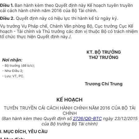
Điều 1.
Ban hành kèm theo Quyết định này Kế hoạch tuyên tru
y
ền
cải cách hành chính năm 2016 của Bộ Tài chính.
Điều 2.
Quyết định này có hiệu lực thi hành kể từ ngày ký.
Vụ trưởng Vụ Pháp chế, Chánh Văn phòng Bộ, Cục trưởng Cục Kế
hoạch - Tài chính và Thủ trưởng các đơn vị thuộc Bộ có trách nhiệm
tổ chức thực hiện Quyết định này./.
KT. BỘ TRƯỞNG
THỨ TRƯỞNG
Nơi nhận:
- Bộ tr
ưở
ng (để b/c);
- Như Điều 2;
- Lưu: VT, PC.
Trương Chí Trung
KẾ HOẠCH
TUYÊN TRUYỀN CẢI CÁCH HÀNH CHÍNH NĂM 2016 CỦA BỘ TÀI
CHÍNH
(Ban hành kèm theo
Q
uyết định s
ố
2726/QĐ-BTC
ngày 23/12/2015
của Bộ trưởng Bộ Tài chính)
I
. MỤC ĐÍCH, YÊU CẦU