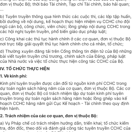
đơn vị thuộc Bộ; thời báo Tài chính, Tạp chí Tài chính, báo hải quan;
...
b) Tuyên truyền thông qua hình thức các cuộc thi, các lớp tập huấn,
bồi dưỡng về nội dung, kế hoạch thực hiện nhiệm vụ CCHC cho đội
ngũ cán bộ, công chức, viên chức; lồng ghép nội dung CCHC trong
các hội nghị tuyên truyền, phổ biến giáo dục pháp luật;
c) Công khai các thủ tục hành chính ở các cơ quan, đơn vị thuộc Bộ
nơi trực tiếp giải quyết thủ tục hành chính cho cá nhân, tổ chức;
d) Thường xuyên đăng tải trên
C
ổng thông tin điện tử của Bộ những
bài viết tuyên truyền chủ trương, chính sách của Đảng, pháp luật
của Nhà nước và việc tổ chức thực hiện công tác CCHC của Bộ.
IV. T
Ổ
CH
Ứ
C THỰC HIỆN
1.
V
ề kinh phí:
Kinh phí tuyên truyền được cân đối từ nguồn kinh phí CCHC trong
dự toán ngân sách hằng năm của cơ quan, đơn vị thuộc Bộ. Các cơ
quan, đơn vị thuộc Bộ có trách nhiệm lập dự toán kinh phí tuyên
truyền trong dự toán ngân sách hằng năm hoặc lồng ghép vào kế
hoạch CCHC hằng năm gửi Cục Kế hoạch - Tài chính theo quy định
hiện hành.
2. Trách nhiệm của các cơ quan, đơn vị thuộc Bộ:
a) Vụ Pháp chế có trách nhiệm hướng dẫn, triển khai; tổ chức kiểm
tra, đôn đốc, theo dõi và đánh giá công tác tuyên truyền CCHC của