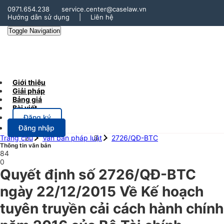
0971.654.238
service.center@caselaw.vn
Hướng dẫn sử dụng
|
Liên hệ
Toggle Navigation
Giới thiệu
Giải pháp
Bảng giá
Bài viết
Đăng ký
Đăng nhập
Trang chủ
Văn bản pháp luật
2726/QĐ-BTC
Thông tin văn bản
84
0
Quyết định số 2726/QĐ-BTC
ngày 22/12/2015 Về Kế hoạch
tuyên truyền cải cách hành chính