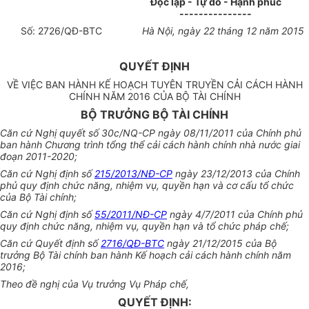
Độc lập - Tự do - Hạnh phúc
---------------
Số:
2726
/QĐ-BTC
Hà Nội, ngày
22
tháng
12
năm 2015
QUYẾT ĐỊNH
VỀ VIỆC BAN HÀNH KẾ HOẠCH TUYÊN TRUYỀN CẢI CÁCH HÀNH
CHÍNH NĂM 2016 CỦA BỘ TÀI CHÍNH
BỘ TRƯỞNG BỘ TÀI CHÍNH
Căn cứ Nghị quyết số 30c/NQ-CP ngày 08/11/2011 của Chính phủ
ban hành Chương trình tổng thể cải cách hành chính nhà nước giai
đoạn 2011-2020;
Căn cứ Nghị định số
215/2013/NĐ-CP
ngày 23/12/2013 của Chính
phủ quy định chức năng, nhiệm vụ, quyền hạn và cơ cấu tổ chức
của Bộ Tài chính;
Căn cứ Nghị định số
55/2011/NĐ-CP
ngày 4/7/2011 của Chính phủ
quy định chức năng, nhiệm vụ, quyền hạn và tổ chức pháp chế;
Căn cứ Quyết định số
2716/QĐ-BTC
ngày 21/12/2015 của Bộ
tr
ưở
ng Bộ Tài chính ban hành Kế hoạch cải cách hành chính năm
2016;
Theo đề nghị của Vụ trưởng Vụ Pháp ch
ế
,
QUYẾT ĐỊNH: