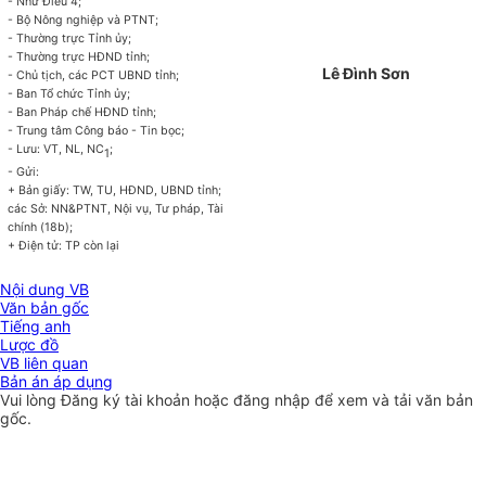
- Như Điều 4;
- Bộ Nông nghiệp và PTNT;
- Thường trực Tỉnh ủy;
- Thường trực HĐND tỉnh;
Lê Đình Sơn
- Chủ tịch, c
á
c PCT UBND t
ỉ
nh;
- Ban Tổ chức Tỉnh ủy;
- Ban Pháp chế HĐND t
ỉ
nh;
- Trung tâm Công báo - Tin bọc;
- Lưu: VT, NL, NC
;
1
- Gửi:
+ Bản giấy: TW, TU, HĐND, UBND tỉnh;
các Sở: NN&PTNT, Nội vụ, Tư pháp, Tài
chính (18b);
+ Điện tử: TP
còn lại
Nội dung VB
Văn bản gốc
Tiếng anh
Lược đồ
VB liên quan
Bản án áp dụng
Vui lòng
Đăng ký
tài khoản hoặc
đăng nhập
để xem và tải văn bản
gốc.