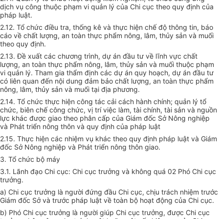
dịch vụ công thuộc phạm vi quản lý của Chi cục theo quy định của
pháp luật.
2.12. T
ổ
chức điều
tr
a, thống kê và thực hiện chế độ thông tin, báo
cáo về chất lượng, an toàn thực phẩm nông, lâm, thủy sản và muối
theo quy định
.
2.13. Đề xuất các chương trình, dự án đầu tư về lĩnh vực chất
lượng, an toàn thực phẩm nông, lâm, thủy sản và muối thuộc phạm
vi quản lý. Tham gia thẩm định các dự án quy hoạch, dự án đầu tư
có li
ê
n quan đến nội dung đảm bảo chất lượng, an toàn thực phẩm
nông, lâm, thủy sản và muối tại địa phương.
2.14. Tổ chức thực hiện công tác cải cách hành chính; quản lý tổ
chức, biên chế công chức, vị trí việc làm, tài chính, tài sản và n
g
uồn
lực khác được giao theo phân cấp của Giám đốc Sở Nông nghiệp
và Phát
tr
iển nông thôn và quy định của pháp luật
2.15. Thực hiện các nhiệm vụ khác theo quy định pháp luật và Giám
đốc Sở Nông nghiệp và Ph
á
t triển nông thôn giao.
3. Tổ chức bộ máy
3.1. Lãnh đạo Chi cục: Chi cục trưởng và không quá 02 Phó Chi cục
trưởng.
a) Chi cục trưởng là người đứng đầu Chi cục, chịu
tr
ách nhiệm trước
Giám đốc Sở và trước pháp luật về toàn bộ hoạt động của Chi cục.
b) Phó Chi cục trưởng là người giúp Chi cục trưởng, được Chi cục