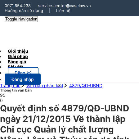
0971.654.238
service.center@caselaw.vn
Hướng dẫn sử dụng
|
Liên hệ
Toggle Navigation
Giới thiệu
Giải pháp
Bảng giá
Bài viết
Đăng ký
Đăng nhập
Trang chủ
Văn bản pháp luật
4879/QĐ-UBND
Thông tin văn bản
95
0
Quyết định số 4879/QĐ-UBND
ngày 21/12/2015 Về thành lập
Chi cục Quản lý chất lượng