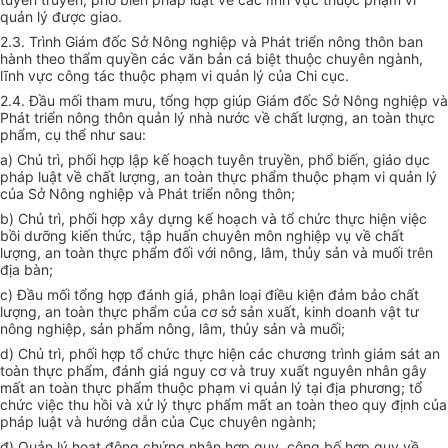
quản lý được giao.
2.3. Trình Giám đốc Sở Nông nghiệp và Phát triển nông thôn ban
hành theo thẩm quyền các văn bản cá biệt thuộc chuyên ngành,
lĩnh vực công tác thuộc phạm vi quản lý của Chi cục.
2.4. Đầu mối tham mưu, tổng hợp giúp Giám đốc Sở Nông nghiệp và
Phát triển nông thôn quản lý nhà nước về chất lượng, an toàn thực
phẩm, cụ thể như sau:
a) Chủ trì, phối hợp lập kế hoạch tuyên truyền, phổ biến, giáo dục
pháp luật về chất lượng, an toàn thực phẩm thuộc phạm vi quản lý
của Sở Nông nghiệp và Phát triển nông thôn;
b) Chủ trì, phối hợp xây dựng kế hoạch và t
ổ
chức thực hiện việc
bồi dưỡng kiến thức, tập hu
ấ
n chuyên môn nghiệp vụ về chất
lượng, an toàn thực phẩm đối v
ớ
i nông, lâm, thủy sản và muối trên
địa bàn;
c) Đầu mối tổng hợp đánh giá, phân loại điều kiện đảm bảo chất
lượng, an toàn thực phẩm của cơ sở sản xuất, kinh doanh vật tư
nông nghiệp, sản phẩm nông, lâm, thủy sản và muối;
d) Chủ trì, phối hợp tổ chức thực hiện các chương trình giám sát an
toàn thực phẩm, đánh giá nguy cơ và truy xuất nguyên nhân gây
mất an toàn thực phẩm thuộc phạm vi quản lý tại địa phương; tổ
chức việc thu hồi và xử lý thực phẩm mất an toàn theo quy định của
pháp luật và hướng dẫn của Cục chuyên ngành;
đ) Quản lý hoạt động chứng nhận hợp quy, công bố hợp quy về