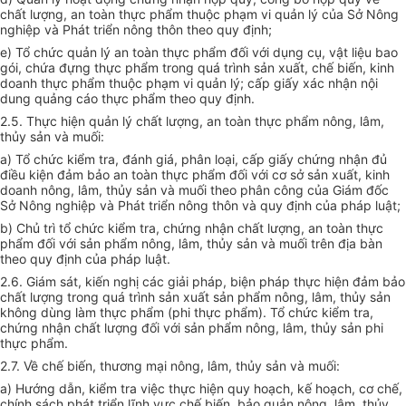
chất lượng, an toàn thực phẩm thuộc phạm vi quản lý của Sở Nông
nghiệp và Phát triển nông thôn theo quy định;
e) Tổ chức quản lý an toàn thực phẩm đối với dụng cụ, vật liệu bao
gói, chứa đựng thực phẩm trong
q
uá trình sản xuất, chế biến, kinh
doanh thực phẩm thuộc phạm vi quản lý; cấp gi
ấ
y xác nhận nội
dung quảng cáo thực phẩm theo quy định.
2.5. Thực hiện quản lý ch
ấ
t lượng, an toàn thực phẩm nông, lâm,
thủy sản và muối:
a) Tổ chức kiểm tra, đánh giá, phân loại, cấp giấy chứng nhận đủ
điều kiện đảm bảo an toàn thực phẩm đối với cơ sở sản xuất, kinh
doanh nông, lâm, thủy sản và muối theo phân công của Gi
á
m đốc
Sở Nông nghiệp và Phát triển nông thôn và quy định của pháp luật;
b) Chủ trì tổ chức kiểm
tr
a, chứng nhận chất lượng, an toàn thực
phẩm đối với sản phẩm nông, lâm, thủy sản và muối trên địa bàn
theo quy định của pháp luật.
2.6. Giám sát, kiến nghị các gi
ả
i pháp, biện pháp thực hiện đảm bảo
chất lượng trong quá trình sản xuất sản phẩm nông, lâm, thủy sản
không dùng làm thực phẩm (phi thực phẩm). Tổ chức kiểm tra,
chứng nhận chất lượng đối với sản phẩm nông, lâm, thủy sản phi
thực phẩm.
2.7.
V
ề chế biến, thương mại nông, lâm, thủy sản và muối:
a) Hướng dẫn, kiểm tra việc thực hiện quy hoạch, kế hoạch, cơ chế,
chính sách phát triển lĩnh vực chế biến, bảo quản nông, lâm, thủy