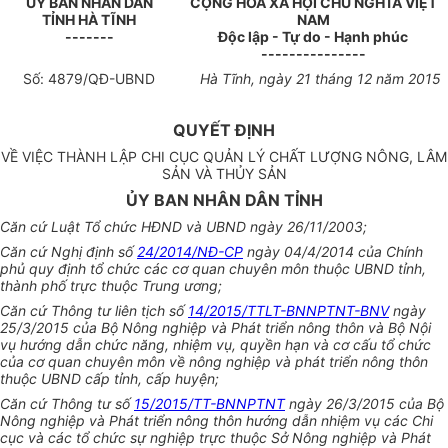
ỦY BAN NHÂN DÂN
CỘNG HÒA XÃ HỘI CHỦ NGHĨA VIỆT
TỈNH
HÀ TĨNH
NAM
-------
Độc lập - Tự do - Hạnh phúc
---------------
Số:
4879
/
QĐ
-UBND
Hà Tĩnh
, ngày
21
tháng
12
năm 201
5
QUYẾT ĐỊNH
VỀ VIỆC THÀNH LẬP CHI CỤC QUẢN LÝ CHẤT LƯỢNG NÔNG, LÂM
SẢN VÀ THỦY SẢN
ỦY BAN NHÂN DÂN TỈNH
Căn cứ Luật Tổ chức HĐND và UBND ngày 26/11/2003;
Căn cứ Nghị định số
24/2014/NĐ-CP
ngày 04/4/2014 của Chính
phủ quy định tổ chức các cơ quan chuyên môn thuộc UBND tỉnh,
thành phố trực thuộc Trung ương;
Căn cứ Thông tư liên tịch số
14/2015/TTLT-BNNPTNT-BNV
ngày
25/3/2015 của Bộ Nông n
g
hiệp và Phát triển nông thôn và Bộ Nội
vụ hướng dẫn chức năng, nhiệm vụ,
quyền
hạn và cơ cấu tổ chức
của cơ
q
uan chuyên môn về nông nghiệp và phát triển nông thôn
thuộc UBND cấp tỉnh, cấp huyện;
C
ă
n cứ Thông tư số
15/2015/TT-BNNPTNT
ngày 26/3/2015 của Bộ
Nông nghiệp và Phát triển nông thôn hướng dẫn nhiệm vụ các Chi
cục và các tổ chức sự nghiệp trực thuộc Sở Nông nghiệp và Phát