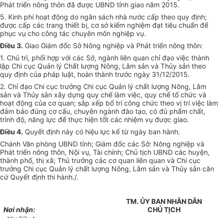
Phát triển nông thôn đã được UBND tỉnh giao năm 2015.
5. Kinh phí hoạt độn
g
do ngân sách nhà nước cấp theo quy định;
được cấp các trang thiết bị, cơ sở kiểm nghiệm đạt tiêu chuẩn để
phục vụ cho công tác chuyên môn nghiệp vụ.
Điều 3.
Giao Giám đốc Sở Nông nghiệp và Phát triển nông thôn:
1. Chủ trì, phối hợp với các Sở, ngành liên quan chỉ đạo việc thành
lập Chi cục Quản lý Chất lượng Nông, Lâm sản và Thủy sản theo
quy định của pháp luật, hoàn thành trước ngày 31/12/2015.
2. Chỉ đạo Chi cục trư
ở
ng Chi cục Quản lý chất lượng Nông, Lâm
sản và Thủy sản xây dựng quy chế làm việc, quy chế tổ chức và
hoạt động của cơ quan; sắp xếp bố trí côn
g
chức theo vị trí việc làm
đảm bảo đúng cơ cấu, chuyên ngành đào tạo, có đủ ph
ẩ
m chất,
trình độ, năng lực để thực hiện tốt các nhiệm vụ được giao.
Điều 4.
Quyết định này có hiệu lực kể từ ngày ban hành.
Chánh Văn phòng UBND tỉnh; Giám đốc các Sở: Nông nghiệp và
Phát triển nông thôn, Nội vụ, Tài chính; Chủ tịch UBND các huyện,
thành phố, thị xã; Thủ trưởng các cơ quan
l
iên quan và Chi cục
trưởng Chi cục Quản lý chất lượng Nông, Lâm sản và Thủy sản căn
cứ Quyết định thi hành./.
TM. ỦY BAN NHÂN DÂN
Nơi nhận:
CHỦ TỊCH