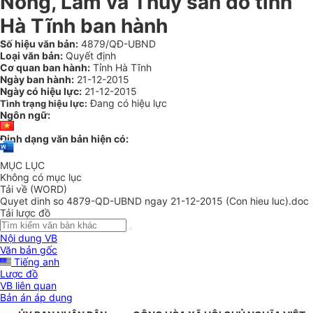
Nông, Lâm và Thủy sản do tỉnh
Hà Tĩnh ban hành
Số hiệu văn bản:
4879/QĐ-UBND
Loại văn bản:
Quyết định
Cơ quan ban hành:
Tỉnh Hà Tĩnh
Ngày ban hành:
21-12-2015
Ngày có hiệu lực:
21-12-2015
Đang có hiệu lực
Tình trạng hiệu lực:
Ngôn ngữ:
Định dạng văn bản hiện có:
MỤC LỤC
Không có mục lục
Tải về (WORD)
Quyet dinh so 4879-QD-UBND ngay 21-12-2015 (Con hieu luc).doc
Tải lược đồ
Nội dung VB
Văn bản gốc
Tiếng anh
Lược đồ
VB liên quan
Bản án áp dụng