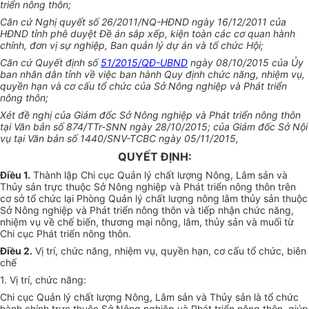
triển nông thôn;
Căn cứ Nghị quyết số 26/2011/NQ-HĐND ngày 16/12/2011 của
HĐND t
ỉ
nh phê duyệt Đ
ề
án sắp xếp, kiện toàn các cơ quan hành
chính, đơn vị sự nghiệp, Ban quản lý dự án và tổ chức Hội;
Căn cứ Quyết định số
51/2015/QĐ-UBND
ngày 08/10/2015 của Ủy
ban nhân dân t
ỉ
nh về việc ban hành Quy
định
chức năng, nhiệm vụ,
quyền hạn và cơ cấu tổ chức của Sở Nông nghiệp và Phát triển
nông thôn;
Xét đề nghị của Giám đốc Sở Nông nghiệp và Phát triển nông thôn
tại Văn bản s
ố
874/TTr-SNN ngày 28/10/2015; của Giám đốc Sở Nội
vụ tại Văn bản số 1440/SNV-TCBC ngày 05/11/2015,
QUYẾT ĐỊNH:
Điều 1.
Thành lập Chi cục Quản lý chất lượng Nông, Lâm sản và
Thủy sản trực thuộc Sở Nông nghiệp và Phát triển nông thôn trên
cơ sở tổ chức lại Phòng Quản lý chất lượng nông lâm thủy sản thuộc
Sở Nông nghiệp và Phát triển nông thôn và tiếp nhận chức năng,
nhiệm vụ về ch
ế
biến, thương mại nông, lâm, thủy sản và muối từ
Chi cục Phát triển nông thôn.
Điều 2.
Vị trí, chức năng, nhiệm vụ, quyền hạn, cơ cấu tổ chức, biên
chế
1. Vị trí, chức năng:
Chi cục Quản lý chất lượng Nông, Lâm sản và Thủy sản là tổ chức
hành chính trực thuộc Sở Nông nghiệp và Phát triển nông thôn, giúp