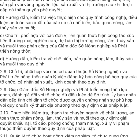
sản g
ắ
n với vùng nguyên liệu, sản xuất và thị trường sau khi được
cấp có thẩm quyền phê duyệt;
b) Hướng dẫn, kiểm tra việc thực hiện các quy trình công nghệ, điều
kiện an toàn sản xuất của các cơ sở chế biến, bảo quản nông, lâm,
thủy sản và muối;
c) Chủ trì, phối hợp với các
đơn
vị liên quan thực hiện công tác xúc
tiến thương mại, nghiên cứu, dự báo thị trường nông, lâm, thủy sản
và mu
ố
i theo phân công của Gi
á
m đốc Sở Nông nghiệp và Phát
tri
ể
n nông thôn;
d) Hướng dẫn, kiểm
tr
a về chế biến, b
ả
o quản nông, lâm, thủy sản
và muối theo quy định.
2.8. Chủ trì, phối hợp với các cơ quan thuộc Sở Nông nghiệp và
Phát triển nông thôn quản lý việc đăng ký bản công bố h
ợ
p quy của
tổ chức, cá nhân sản xuất, kinh doanh theo quy định.
2.9. Giúp Giám đ
ố
c Sở Nông nghiệp và Phát triển nông thôn lựa
chọn, đ
á
nh giá đối với tổ chức đủ điều kiện để Sở t
r
ình Ủy ban nhân
dân cấp tỉnh chỉ định t
ổ
chức được quyền chứng nhận sự ph
ù
hợp
với quy chuẩn kỹ thuật địa phương theo quy định của pháp luật.
2.10. Thực hiện kiểm tra, thanh
tr
a chuyên ngành về chất lượng, an
toàn thực phẩm nông, lâm, thủy sản và muối theo quy định; giải
quyết khiếu nại, tố cáo, phòng ch
ố
ng tham nhũng, xử lý vi phạm
thuộc thẩm quyền theo quy định của pháp luật.
2.11. Quản lý tổ chức hoạt động kiểm nghiệm, tổ chức cung ứng