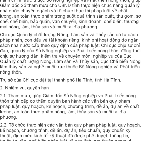
Giám đốc Sở tham mưu cho UBND t
ỉ
nh thực hiện chức n
ă
ng quản lý
nhà nước chuyên ngành và tổ chức thực thi pháp luật về chất
lượng, an toàn thực phẩm trong suốt quá trình sản xuất, thu gom, sơ
chế, chế biến, bảo quản, vận chuyển, kinh doanh; chế biến, thương
mại nông, lâm, thủy sản và muối tại địa
phương
.
Chi cục Quản lý chất lượng Nông, Lâm sản và Thủy sản có tư cách
pháp nhân, con dấu và tài khoản riêng; kinh phí hoạt động do ngân
sách nhà nước cấp theo quy định của pháp luật; Ch
i
cục chịu sự ch
ỉ
đạo, quản lý của Sở Nông ngh
i
ệp và Phát triển nông thôn; đồng thời
chịu sự hư
ớ
ng dẫn, kiểm tra về chuyên môn, n
g
hiệp vụ của Cục
Quản lý chất lượng Nông, Lâm sản và Thủy sản, Cục Chế bi
ế
n Nông
lâm thủy sản và nghề muối trực thuộc Bộ Nông nghiệp và Phát triển
nông thôn.
Trụ sở của Chi cục đặt tại thành phố Hà Tĩnh, tỉnh Hà Tĩnh.
2. Nhiệm vụ, quyền hạn
2.1. Tham mưu, giúp Giám đốc Sở Nông nghiệp và Phát triển nông
thôn trình cấp có thẩm quyền ban hành các văn bản quy phạm
pháp luật, quy hoạch, kế hoạch, chương tr
ì
nh, đề án, dự án về chất
lượng, an toàn thực phẩm nông, lâm, thủy sản và mu
ố
i tại địa
phương.
2.2. Tổ chức thực hiện c
á
c văn bản quy phạm pháp luật, quy hoạch,
kế hoạch, chương trình, đề án, dự án, tiêu chuẩn, quy chuẩn kỹ
thuật, định mức kinh tế-kỹ thuật đã được phê duyệt; thông tin,
tuyên truyền, phổ biến pháp luật về các lĩnh vực thuộc phạm vi