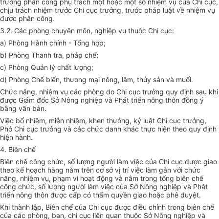
trưởng phân công phụ trách một hoặc một số nhiệm vụ của Chi cục,
chịu trách nhiệm trước Chi cục trưởng, trước pháp luật về nhiệm vụ
được phân công.
3.2. Các phòng chuyên môn, nghiệp vụ thuộc Chi cục:
a) Phòng Hành chính - Tổng hợp;
b) Phòng Thanh tra, pháp chế;
c) Phòng Quản lý chất lượng;
d) Phòng Chế biến, thương mại nông, lâm, thủy sản và muối.
Chức năng, nhiệm vụ các phòng do Chi cục trưởng quy định sau khi
được Giám đốc Sở Nông nghiệp và Phát triển nông thôn đồng ý
b
ằ
ng văn bản.
Việc bổ nhiệm, miễn nhiệm, khen thưởng, kỷ luật Chi cục trư
ở
ng,
Phó Chi cục trưởng và các chức danh khác thực hiện theo quy định
hiện hành.
4. Biên chế
Biên chế công chức, số lượng người làm việc của Chi cục được giao
theo kế hoạch hàng năm trên cơ sở vị trí việc làm gắn với chức
năng, nhiệm vụ, phạm vi hoạt động và nằm trong t
ổ
ng biên chế
công chức, số lượng người làm việc của Sở Nông nghiệp và Phát
triển nông thôn được cấp có thẩm quyền giao hoặc phê duyệt.
Khi thành lập, Biên chế của Chi cục được điều chỉnh trong biên chế
của các phòng, ban, chi cục liên quan thuộc Sở Nông nghiệp và