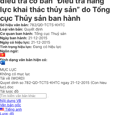
điều tra cơ bản “Điều tra năng
lực khai thác thủy sản” do Tổng
cục Thủy sản ban hành
Số hiệu văn bản:
782/QĐ-TCTS-KHTC
Loại văn bản:
Quyết định
Cơ quan ban hành:
Tổng cục Thuỷ sản
Ngày ban hành:
21-12-2015
Ngày có hiệu lực:
21-12-2015
Đang có hiệu lực
Tình trạng hiệu lực:
Ngôn ngữ:
Định dạng văn bản hiện có:
MỤC LỤC
Không có mục lục
Tải về (WORD)
Quyet dinh so 782-QD-TCTS-KHTC ngay 21-12-2015 (Con hieu
luc).doc
Tải lược đồ
Nội dung VB
Văn bản gốc
Tiếng anh
Lược đồ