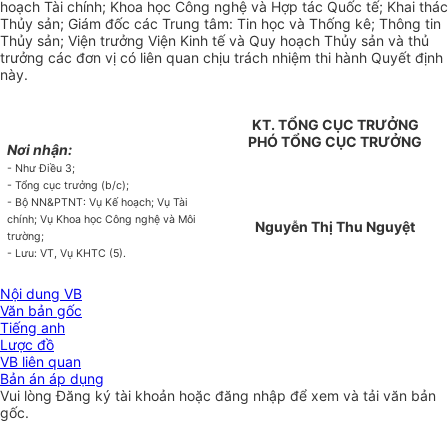
hoạch Tài chính; Khoa học Công nghệ và Hợp tác Quốc tế; Khai thác
Thủy sản; Giám đốc các Trung tâm: Tin học và Thống kê; Thông tin
Thủy sản
; V
iện trưởng Viện Kinh tế và Quy hoạch Thủy sản và thủ
trưởng các đơn vị có liên quan chịu trách nhiệm thi hành Quyết định
này.
KT. TỔNG CỤC TRƯỞNG
PHÓ TỔNG CỤC TRƯỞNG
Nơi nhận:
- Như Điều 3;
- Tổng cục tr
ưở
ng (b/c);
- Bộ NN&PTNT: Vụ Kế hoạch; Vụ Tài
chính; Vụ Khoa học Công nghệ và Môi
Nguyễn Thị Thu Nguyệt
trường;
- Lưu: VT, Vụ KHTC (5).
Nội dung VB
Văn bản gốc
Tiếng anh
Lược đồ
VB liên quan
Bản án áp dụng
Vui lòng
Đăng ký
tài khoản hoặc
đăng nhập
để xem và tải văn bản
gốc.