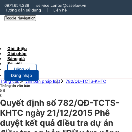
0971.654.238
service.center@caselaw.vn
Hướng dẫn sử dụng
|
Liên hệ
Toggle Navigation
Giới thiệu
Giải pháp
Bảng giá
Bài viết
Đăng ký
Đăng nhập
Trang chủ
Văn bản pháp luật
782/QĐ-TCTS-KHTC
Thông tin văn bản
89
0
Quyết định số 782/QĐ-TCTS-
KHTC ngày 21/12/2015 Phê
duyệt kết quả điều tra dự án