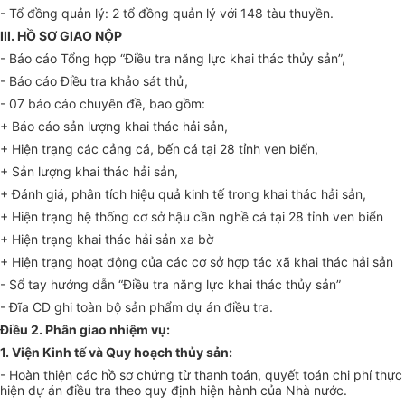
- Tổ đồng quản lý: 2 tổ đồng quản lý với 148 tàu thuyền.
III. H
Ồ
SƠ GIAO NỘP
- Báo cáo T
ổ
ng hợp “Điều tra năng lực khai thác thủy sản”,
- Báo cáo Điều tra khảo sát thử,
- 07 báo cáo chuyên đề, bao gồm:
+ Báo cáo sản lượng khai thác hải sản,
+ Hiện trạng các cảng cá, bến cá tại 28 tỉnh ven bi
ể
n,
+ Sản lượng khai thác hải sản,
+ Đánh giá, phân tích hiệu quả kinh tế trong khai thác hải sản,
+ Hiện trạng hệ thống cơ sở hậu c
ầ
n nghề cá tại 28 tỉnh ven biển
+ Hiện trạng khai thác hải sản xa bờ
+ Hiện trạng hoạt động của các cơ sở hợp tác xã khai thác hải sản
- Sổ tay hướng dẫn “Điều tra năng lực khai thác thủy sản”
- Đĩa CD ghi toàn bộ sản phẩm dự án điều tra.
Điều 2. Phân giao nhiệm vụ:
1. Viện Kinh tế và Quy hoạch thủy sản:
- Hoàn thiện các hồ sơ chứng từ thanh toán, quyết toán chi phí thực
hiện dự án đi
ề
u tra theo quy định hiện hành của Nhà nước.