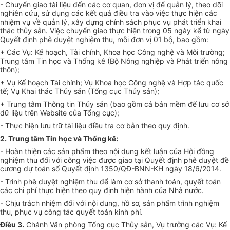
- Chuyển giao tài liệu đến các cơ quan, đơn vị để quản lý, theo dõi
nghiên cứu, sử dụng các kết quả điều tra vào việc thực hiện các
nhiệm vụ về quản lý, xây dựng chính sách phục vụ phát triển khai
thác thủy sản. Việc chuyển giao thực hiện trong 05 ngày kể từ ngày
Quyết định phê duyệt nghiệm thu, mỗi đơn vị 01 bộ, bao gồm:
+ Các Vụ: Kế hoạch, Tài chính, Khoa học Công nghệ và Môi trường;
Trung tâm Tin học và Thống kê (Bộ Nông nghiệp và Phát triển nông
thôn);
+ Vụ Kế hoạch Tài chính; Vụ Khoa học Công nghệ và Hợp tác quốc
tế; Vụ Khai thác Thủy sản (Tổng cục Thủy sản);
+ Trung tâm Thông tin Thủy sản (bao gồm cả bản mềm để lưu cơ sở
dữ liệu trên Website của Tổng cục);
- Thực hiện lưu trữ tài liệu điều tra cơ bản theo quy định.
2. Trung tâm Tin học và Th
ố
ng kê:
- Hoàn thiện các sản phẩm theo nội dung kết luận của Hội đồng
nghiệm thu đối với công việc được giao tại Quyết định phê duyệt đề
cương dự toán số Quyết định 1350/QĐ-BNN-KH ngày 18/6/2014.
- Trình phê duyệt nghiệm thu đ
ể
làm cơ sở thanh toán, quyết toán
các chi phí thực hiện theo quy định hiện hành của Nhà nước.
- Chịu trách nhiệm đối với nội dung, hồ sơ, sản phẩm trình nghiệm
thu, phục vụ công tác quyết toán kinh phí.
Điều 3.
Chánh Văn phòng Tổng cục Thủy sản, Vụ trưởng các Vụ:
K
ế