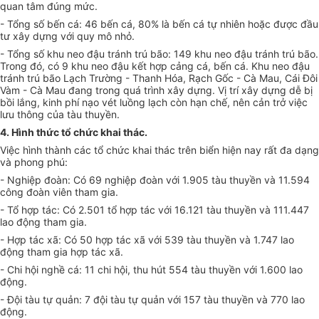
quan tâm đúng mức.
- Tổng số bến cá: 46 bến cá, 80% là bến cá tự nhiên hoặc được đầu
tư xây dựng với quy mô nhỏ.
- Tổng số khu neo đậu tránh trú bão: 149 khu neo đậu tránh trú bão.
Trong đó, có 9 khu neo đậu kết hợp cảng cá, bến cá. Khu neo đậu
tránh trú bão Lạch Trường - Thanh Hóa, Rạch Gốc - Cà Mau, Cái Đôi
Vàm - Cà Mau đang trong quá trình xây dựng. Vị trí xây dựng dễ bị
bồi lắng, kinh phí nạo vét luồng lạch còn hạn chế, nên cản trở việc
lưu thông của tàu thuyền.
4. Hình thức tổ chức khai thác.
Việc hình thành các tổ chức khai thác trên biển hiện nay rất đa dạng
và phong phú:
- Nghiệp đoàn: Có 69 nghiệp đoàn với 1.905 tàu thuyền và 11.594
công đoàn viên tham gia.
- T
ổ
hợp tác: Có 2.501 tổ hợp tác với 16.121 tàu thuyền và 111.447
lao động tham gia.
- Hợp tác xã: Có 50 hợp tác xã với 539 tàu thuyền và 1.747 lao
động tham gia hợp tác xã.
- Chi hội nghề cá: 11 chi hội, thu hút 554 tàu thuyền với 1.600 lao
động.
- Đội tàu tự quản: 7 đội tàu tự quản với 157 tàu thuyền và 770 lao
động.