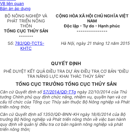
VB liên quan
Bản án áp dụng
BỘ NÔNG NGHIỆP VÀ
CỘNG HÒA XÃ HỘI CHỦ NGHĨA VIỆT
PHÁT TR
IỂ
N NÔNG
NAM
THÔN
Độc lập - Tự do - Hạnh phúc
T
Ổ
NG CỤC TH
ỦY
SẢN
---------------
-------
Số
:
782/QĐ-TCTS-
Hà Nội, ngày
21
tháng 12 năm 2015
KHTC
QUYẾT ĐỊNH
PHÊ DUYỆT KẾT QUẢ ĐIỀU TRA DỰ ÁN ĐIỀU TRA CƠ BẢN “ĐIỀU
TRA NĂNG LỰC KHAI THÁC THỦY SẢN”
TỔNG CỤC TRƯỞNG TỔNG CỤC THỦY SẢN
Căn cứ Quyết định số
57/2014/QĐ-TTg
ngày 22/10/2014 của Thủ
tướng Chính phủ quy định chức năng, nhiệm vụ, quyền hạn và cơ
cấu tổ chức của Tổng cục Thủy sản thuộc Bộ Nông nghiệp và Phát
triển nông thôn;
Căn cứ Quyết định số 1350/QĐ-BNN-KH ngày 18/6/2014 của Bộ
trưởng Bộ Nông nghiệp và Phát triển nông thôn về việc ban hành
quy định về quản lý điều tra cơ bản ngành nông nghiệp và phát
triển nông thôn;