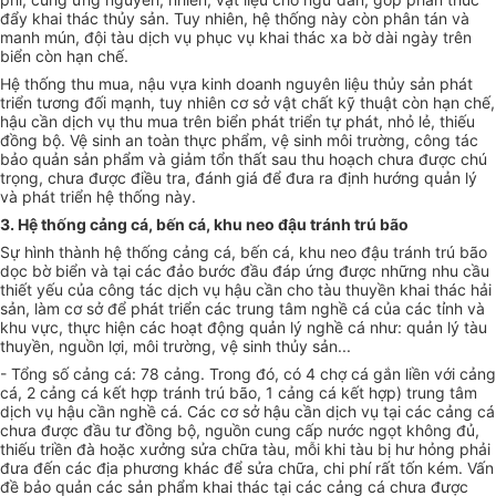
đẩy khai thác thủy sản. Tuy nhiên, hệ thống này còn phân tán và
manh mún, đội tàu dịch vụ phục vụ khai thác xa bờ dài ngày trên
biển còn hạn chế.
Hệ thống thu mua, nậu vựa kinh doanh nguyên liệu thủy sản phát
triển tương đối mạnh, tuy nhiên cơ sở vật chất kỹ thuật còn hạn chế,
hậu cần dịch vụ thu mua trên biển phát triển tự phát, nhỏ lẻ, thiếu
đồng bộ. Vệ sinh an toàn thực phẩm, vệ sinh môi trường, công tác
bảo quản sản phẩm và giảm tổn thất sau thu hoạch chưa được chú
trọng, chưa được điều tra
,
đánh giá để đưa ra định hướng quản lý
và phát triển hệ thống này.
3. Hệ thống cảng cá, bến cá, khu neo đậu tránh trú bão
Sự hình thành hệ thống cảng cá, bến cá, khu neo đậu tránh trú bão
dọc bờ biển và tại các đảo bước đầu đáp ứng được những nhu cầu
thiết yếu của công tác dịch vụ hậu cần cho tàu thuyền khai thác hải
sản, làm cơ sở để phát triển các trung tâm nghề cá của các tỉnh và
khu vực, thực hiện các hoạt động quản lý nghề cá như: quản lý tàu
thuyền, nguồn lợi, môi trường, vệ sinh thủy sản...
- Tổng số cảng cá: 78 cảng. Trong đó, có 4 chợ cá gắn liền với cảng
cá, 2 cảng cá kết hợp tránh trú bão, 1 cảng cá kết hợp) trung tâm
dịch vụ hậu cần nghề cá. Các cơ sở hậu cần dịch vụ tại các cảng cá
chưa được đầu tư đồng bộ, nguồn cung cấp nước ngọt không đủ,
thiếu triền đà hoặc xưởng sửa chữa tàu, mỗi khi tàu bị hư hỏng phải
đưa đến các địa phương khác đ
ể
sửa chữa, chi phí rất tốn kém. Vấn
đề bảo quản các sản phẩm khai thác tại các cảng cá chưa được