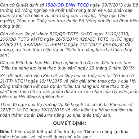
Căn cứ Quyết định số
1588/QĐ-BNN-TCCB
ngày 09/7/2013 của Bộ
trưởng Bộ Nông nghiệp và Phát triển nông thôn về việc phân cấp
quản lý một số nhiệm vụ cho Tổng cục Thủy lợi, T
ổ
ng cục Lâm
nghiệp, Tổng cục Thủy sản trực thuộc Bộ Nông nghiệp và Phát tri
ể
n
nông thôn;
Căn cứ các Quyết định: 620/QĐ-TCTS-KHTC ngày 31/10/2013;
206/QĐ-TCTS-KHTC ngày 26/5/2014; 426/QĐ-TCTS-KHTC ngày
27/8/2014; 593/QĐ-TCTS-KHTC ngày 21/11/2014 phê duyệt đề
cương, dự toán thực hiện dự án “Điều tra năng lực khai thác thủy
sản”;
Căn cứ Biên bản họp Hội đồng nghiệm thu Dự án điều tra cơ bản
“Điều tra năng lực khai thác thủy sản” ngày 29 tháng 9 năm 2015;
Xét đề nghị của Viện Kinh tế và Quy hoạch thủy sản tại Tờ trình số
21/TTr-KTQH ngày 16/11/2015 về việc giải trình theo góp ý của Hội
đồng thẩm định kết quả dự án “Điều tra năng lực khai thác thủy
sản” kèm theo hồ sơ, sản phẩm dự án và xác nhận của
Ủy
viên phản
biện của Hội đồng Nghiệm thu;
Theo đề nghị của Vụ trưởng Vụ Kế hoạch Tài chính tại Báo cáo số
221/BC-KHTC ngày 19/12/2015 về việc kiểm tra hồ sơ nghiệm thu
hoàn thành dự án Điều tra năng lực khai thác thủy sản,
QUYẾT ĐỊNH:
Điều 1.
Phê duyệt kết quả điều tra dự án “Điều tra năng lực khai
thác thủy sản” với các nội dung chủ yếu sau: