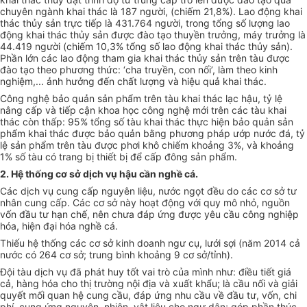
chuyên ngành khai thác là 187 người, (chiếm 21,8%). Lao động khai
thác thủy sản trực tiếp là 431.764 người, trong tổng số lượng lao
động khai thác thủy sản được đào tạo thuyền trưởng, máy trưởng là
44.419 người (chiếm 10,3% tổng số lao động khai thác thủy sản).
Phần lớn các lao động tham gia khai thác thủy sản trên tàu được
đào tạo theo phương thức: ‘cha truyền, con nối’, làm theo kinh
nghiệm,... ảnh hưởng đến chất lượng và hiệu quả khai thác.
Công nghệ bảo quản sản phẩm trên tàu khai thác lạc hậu, tỷ lệ
nâng cấp và tiếp cận khoa học công nghệ mới trên các tàu khai
thác còn thấp: 95% tổng số tàu khai thác thực hiện bảo quản sản
phẩm khai thác được bảo quản bằng phương pháp ướp nước đá, tỷ
lệ sản phẩm trên tàu được phơi khô chiếm khoảng 3%, và khoảng
1% số tàu có tr
a
ng bị thiết bị đ
ể
cấp đông sản phẩm.
2. Hệ thống
cơ
s
ở
dịch vụ hậu cần nghề cá.
Các dịch vụ cung cấp nguyên liệu, nước ngọt đều do các cơ sở tư
nhân cung cấp. Các cơ sở này hoạt động với quy mô nhỏ, nguồn
vốn đầu tư hạn chế, nên chưa đáp ứng được yêu cầu công nghiệp
hóa, hiện đại hóa nghề cá.
Thiếu hệ thống các cơ sở kinh doanh ngư cụ, lưới sợi (năm 2014 cả
nước có 264 cơ sở; trung bình khoảng 9 cơ sở/tỉnh).
Đội tàu dịch vụ đã phát huy tốt vai trò của mình như: điều tiết giá
cả, hàng hóa cho thị trường nội địa và xuất khẩu; là cầu nối và giải
quyết mối quan hệ cung cầu, đáp ứng nhu cầu về đầu tư, vốn, chi
phí, cung ứng nguyên, nhiên, vật liệu cho ngư dân; góp phần thúc