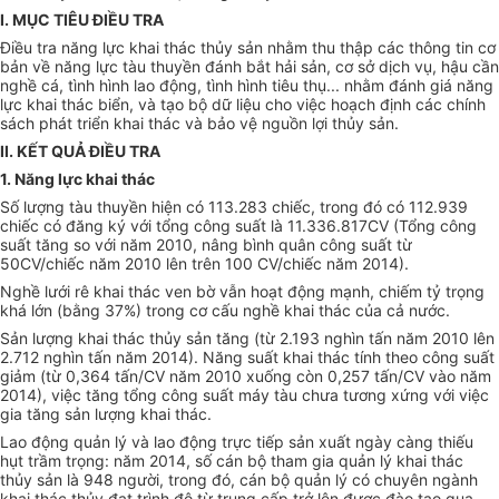
I. MỤC TIÊU Đ
IỀU
TRA
Điều tra năng lực khai thác thủy sản nhằm thu thập các thông tin cơ
bản về năng lực tàu thuyền đánh bắt hải sản, cơ s
ở
dịch vụ, hậu cần
nghề cá, tình hình lao đ
ộ
ng, tình hình tiêu thụ... nhằm đánh giá năng
lực khai thác biển, và tạo bộ dữ liệu cho việc hoạch định các chính
sách phát triển khai thác và bảo vệ nguồn lợi thủy sản.
II. KẾT QUẢ ĐIỀU TRA
1. Năng lực khai thác
Số lượng tàu thuyền hiện có 113.283 chiếc, trong đó có 112.939
chiếc có đăng ký với tổng công suất là 11.336.817CV (Tổng công
suất tăng so với năm 2010, nâng bình quân công suất từ
50CV/chiếc năm 2010 lên trên 100 CV/chiếc năm 2014).
Nghề lưới rê khai thác ven bờ vẫn hoạt động mạnh, chiếm tỷ trọng
khá lớn (bằng 37%) trong cơ cấu nghề khai thác của cả nước.
Sản lượng khai thác thủy sản tăng (từ 2.193 nghìn tấn năm 2010 lên
2.712 nghìn tấn năm 2014). Năng suất khai thác tính theo công suất
giảm (từ 0,364 tấn/CV năm 2010 xuống còn 0,257 tấn/CV vào năm
2014), việc tăng tổng công suất máy tàu chưa tương xứng với việc
gia tăng sản lượng khai thác.
Lao động quản lý và lao động trực tiếp sản xuất ngày càng thiếu
hụt trầm trọng: năm 2014, số cán bộ tham gia quản lý khai thác
thủy sản là 948 người, trong đó, cán bộ quản lý có chuyên ngành
khai thác thủy đạt trình độ từ trung cấp trở lên được đào tạo qua