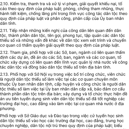
2.10. Kiểm tra, thanh tra và xử lý vi phạm, giải quyết khiếu nại, tố
cáo theo quy định của pháp luật; phòng, chống tham nhũng, thực
hành tiết kiệm, chống lãng phí trong lĩnh vực công tác dân tộc theo
quy định của pháp luật và phân công, phân cấp của
Ủy ban
nhân
dân tỉnh.
2.11. Tiếp nhận những kiến nghị của công dân liên quan đến dân
tộc, thành phần dân tộc, tên gọi, phong tục, tập quán các dân tộc
thiểu số và những vấn đề khác về dân tộc xem xét trình và chuyển
cơ quan có
thẩm quyền
giải quyết theo quy định của pháp luật.
2.12. Tham gia,
phối hợp
với các Sở, ban, ngành có liên quan thẩm
định các dự án, đề án do các Sở, ban, ngành và các cơ quan, tổ
chức xây dựng có liên quan đến lĩnh vực quản lý nhà nước về công
tác dân tộc và đồng bào dân tộc thiểu số trên địa bàn tỉnh.
2.13. Phối hợp với Sở Nội vụ trong việc bố trí công chức, viên chức
là người dân tộc thiểu số làm việc tại các cơ quan chuyên môn
thuộc
Ủy ban
nhân dân tỉnh, cấp huyện và công chức là người dân
tộc thiểu số làm việc tại
Ủy ban
nhân dân cấp xã, bảo đảm cơ cấu
thành phần dân tộc trên địa bàn; xây dựng và
tổ chức
thực hiện đề
án ưu tiên tuyển dụng sinh viên dân tộc thiểu số đã tốt nghiệp các
trường đại học, cao đẳng vào làm việc tại cơ quan nhà nước ở địa
phương.
Phối hợp với Sở Giáo dục và Đào tạo trong việc cử tuyển học sinh
dân tộc thiểu số vào học các trường đại học, cao đẳng, trung học
chuyên nghiệp, dân tộc nội trú theo quy định của pháp luật; biểu