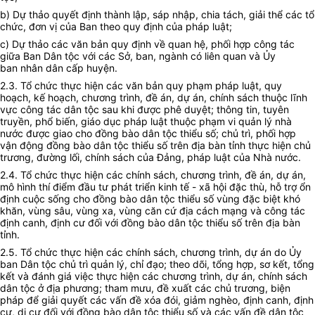
b) Dự thảo quyết định thành lập, sáp nhập, chia tách, giải thể các tổ
chức, đơn vị của Ban theo quy định của pháp luật;
c) Dự thảo các văn bản quy định về quan hệ, phối hợp công tác
giữa Ban Dân tộc với các Sở, ban, ngành có liên quan và
Ủy
ban
nhân dân cấp huyện.
2.3. Tổ chức thực hiện các văn bản quy phạm pháp luật, quy
hoạch, kế hoạch, chương trình, đề án, dự án, chính sách thuộc lĩnh
vực công tác dân tộc sau khi được phê duyệt; thông tin, tuyên
truyền, phổ biến, giáo dục pháp luật thuộc phạm vi quản lý nhà
nước được giao cho đồng bào dân tộc thiểu số; chủ trì, phối hợp
vận động đồng bào dân tộc thiểu số trên địa bàn tỉnh thực hiện chủ
trương, đường lối, chính sách của Đảng, pháp luật của Nhà nước.
2.4. Tổ chức thực hiện các chính sách, chương trình, đề án, dự án,
mô hình thí điểm đầu tư phát triển kinh tế - xã hội đặc thù, hỗ trợ ổn
định cuộc sống cho đồng bào dân tộc thiểu số vùng đặc biệt khó
khăn, vùng sâu, vùng xa, vùng căn cứ địa cách mạng và công tác
định canh, định cư đối với đồng bào dân tộc thiểu số trên địa bàn
tỉnh.
2.5. Tổ chức thực hiện các chính sách, chương trình, dự án do
Ủy
ban
Dân tộc chủ trì quản lý, chỉ đạo; theo dõi,
tổng hợp
, sơ kết, tổng
kết và đánh giá việc thực hiện các chương trình, dự án, chính sách
dân tộc ở địa phương; tham mưu, đề xuất các chủ trương, biện
pháp để giải quyết các vấn đề xóa đói, giảm nghèo, định canh, định
cư, di cư đối với đồng bào dân tộc thiểu số và các vấn đề dân tộc