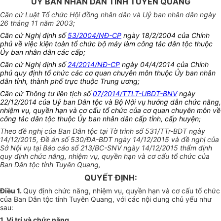
UỶ BAN NHÂN DÂN TỈNH TUYÊN QUANG
Căn cứ Luật Tổ chức Hội đồng nhân dân và Uỷ ban nhân dân ngày
26 tháng 11 năm 2003;
Căn cứ Nghị định số
53/2004/NĐ-CP
ngày 18/2/2004 của Chính
phủ về việc kiện toàn tổ chức bộ máy làm công tác dân tộc thuộc
Ủy ban nhân dân các cấp;
Căn cứ Nghị định số
24/2014/NĐ-CP
ngày 04/4/2014 của Chính
phủ quy định tổ chức các cơ quan chuyên môn thuộc Ủy ban nhân
dân tỉnh, thành phố trực thuộc Trung ương;
Căn cứ Thông tư liên tịch số
07/2014/TTLT-UBDT-BNV
ngày
22/12/2014 của Uỷ ban Dân tộc và Bộ Nội vụ hướng dẫn chức năng,
nhiệm vụ, quyền hạn và cơ cấu tổ chức của cơ quan chuyên môn về
công tác dân tộc thuộc Ủy ban nhân dân cấp tỉnh, cấp huyện;
Theo đề nghị của Ban Dân tộc tại Tờ trình số 531/TTr-BDT ngày
14/12/2015, Đề án số 530/ĐA-BDT ngày 14/12/2015 và đề nghị của
Sở Nội vụ tại Báo cáo số 213/BC-SNV ngày 14/12/2015 thẩm định
quy định chức năng, nhiệm vụ, quyền hạn và cơ cấu tổ chức của
Ban Dân tộc tỉnh Tuyên Quang,
QUYẾT ĐỊNH:
Điều 1.
Quy định chức năng, nhiệm vụ, quyền hạn và cơ cấu tổ chức
của Ban Dân tộc tỉnh Tuyên Quang, với các nội dung chủ yếu như
sau:
1. Vị trí và chức năng