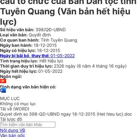
cấu tổ chức của Ban Dân tộc tỉnh
Tuyên Quang
(Văn bản hết hiệu
lực)
Số hiệu văn bản:
398/QĐ-UBND
Loại văn bản:
Quyết định
Cơ quan ban hành:
Tỉnh Tuyên Quang
Ngày ban hành:
18-12-2015
Ngày có hiệu lực:
18-12-2015
Ngày bị bãi bỏ, thay thế:
01-05-2022
Hết hiệu lực
Tình trạng hiệu lực:
Thời gian duy trì hiệu lực:
2326 ngày
(
6 năm
4 tháng
16 ngày
)
Ngày hết hiệu lực:
01-05-2022
Ngôn ngữ:
Định dạng văn bản hiện có:
MỤC LỤC
Không có mục lục
Tải về (WORD)
Quyet dinh so 398-QD-UBND ngay 18-12-2015 (Het hieu luc).doc
Tải lược đồ
Nội dung VB
Văn bản gốc