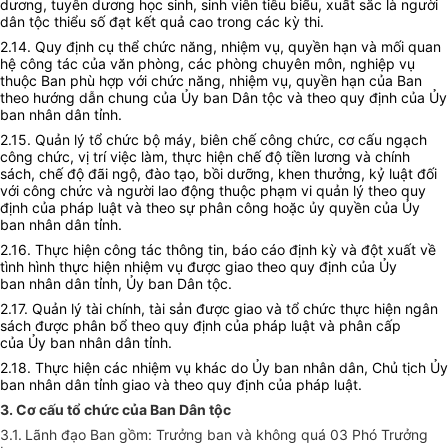
dương, tuyên dương học sinh, sinh viên tiêu biểu, xuất sắc là người
dân tộc thiểu số đạt kết quả cao trong các kỳ thi.
2.14. Quy định cụ thể chức năng, nhiệm vụ, quyền hạn và mối quan
hệ công tác của văn phòng, các phòng chuyên môn, nghiệp vụ
thuộc Ban
phù hợp
với chức năng, nhiệm vụ, quyền hạn của Ban
theo hướng dẫn chung của
Ủy ban
Dân tộc và theo quy định của
Ủy
ban
nhân dân tỉnh.
2.15. Quản lý tổ chức bộ máy, biên chế công chức, cơ cấu ngạch
công chức, vị trí việc làm, thực hiện chế độ tiền lương và chính
sách, chế độ đãi ngộ, đào tạo, bồi dưỡng, khen thưởng, kỷ luật đối
với công chức và người lao động thuộc phạm vi quản lý theo quy
định của pháp luật và theo sự phân công hoặc ủy quyền của
Ủy
ban
nhân dân tỉnh.
2.16. Thực hiện công tác thông tin, báo cáo định kỳ và đột xuất về
tình hình thực hiện nhiệm vụ được giao theo quy định của
Ủy
ban
nhân dân tỉnh,
Ủy ban
Dân tộc.
2.17. Quản lý tài chính, tài sản được giao và tổ chức thực hiện ngân
sách được phân bổ theo quy định của pháp luật và phân cấp
của
Ủy ban
nhân dân tỉnh.
2.18. Thực hiện các nhiệm vụ khác do
Ủy ban
nhân dân, Chủ tịch Ủy
ban nhân dân tỉnh giao và theo quy định của pháp luật.
3. Cơ cấu tổ chức của Ban Dân tộc
3.1.
Lãnh đạo Ban gồm:
Trưởng ban và không quá 03 Phó Trưởng