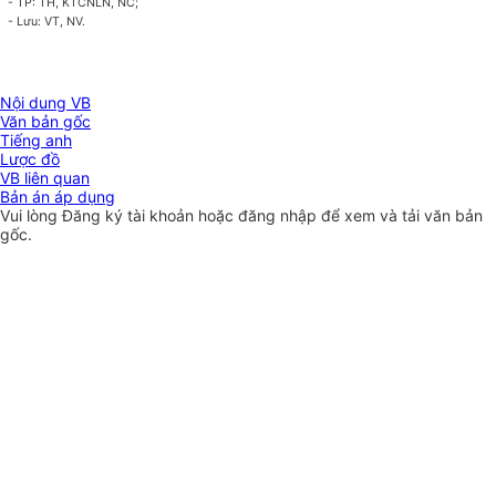
- TP: TH, KTCNLN, NC;
- Lưu: VT, NV.
Nội dung VB
Văn bản gốc
Tiếng anh
Lược đồ
VB liên quan
Bản án áp dụng
Vui lòng
Đăng ký
tài khoản hoặc
đăng nhập
để xem và tải văn bản
gốc.