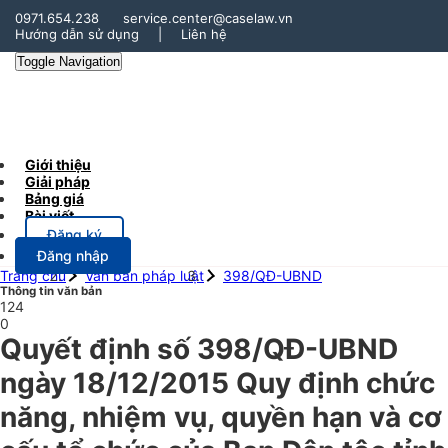
0971.654.238
service.center@caselaw.vn
Hướng dẫn sử dụng
|
Liên hệ
Toggle Navigation
Giới thiệu
Giải pháp
Bảng giá
Bài viết
Đăng ký
Đăng nhập
Trang chủ
Văn bản pháp luật
398/QĐ-UBND
Thông tin văn bản
124
0
Quyết định số 398/QĐ-UBND
ngày 18/12/2015 Quy định chức
năng, nhiệm vụ, quyền hạn và cơ