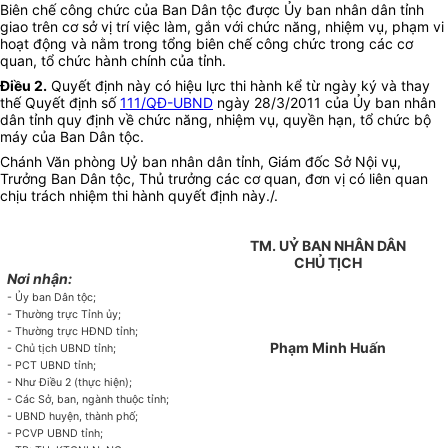
Biên chế công chức của Ban Dân tộc được Ủy ban nhân dân tỉnh
giao trên cơ sở vị trí việc làm, gắn với chức năng, nhiệm vụ, phạm vi
hoạt động và nằm trong tổng biên chế công chức trong các cơ
quan, tổ chức hành chính của tỉnh.
Điều 2.
Quyết định này có hiệu lực thi hành kể từ ngày ký và thay
thế Quyết định số
111/QĐ-UBND
ngày 28/3/2011 của Ủy ban nhân
dân tỉnh quy định về chức năng, nhiệm vụ, quyền hạn, tổ chức bộ
máy của Ban Dân tộc.
Chánh Văn phòng Uỷ ban nhân dân tỉnh, Giám đốc Sở Nội vụ,
Trưởng Ban Dân tộc, Thủ trưởng các cơ quan, đơn vị có liên quan
chịu trách nhiệm thi hành quyết định này./.
TM. UỶ BAN NHÂN DÂN
CHỦ TỊCH
Nơi nhận:
- Ủy ban Dân tộc;
- Thường trực Tỉnh ủy;
- Thường trực HĐND tỉnh;
Phạm Minh Huấn
- Chủ tịch UBND tỉnh;
- PCT UBND tỉnh;
- Như Điều 2 (thực hiện);
- Các Sở, ban, ngành thuộc tỉnh;
- UBND huyện, thành phố;
- PCVP UBND tỉnh;