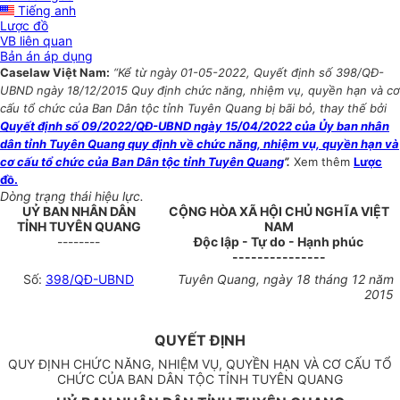
Tiếng anh
Lược đồ
VB liên quan
Bản án áp dụng
Caselaw Việt Nam:
“Kể từ ngày 01-05-2022, Quyết định số 398/QĐ-
UBND ngày 18/12/2015 Quy định chức năng, nhiệm vụ, quyền hạn và cơ
cấu tổ chức của Ban Dân tộc tỉnh Tuyên Quang bị bãi bỏ, thay thế bởi
Quyết định số 09/2022/QĐ-UBND ngày 15/04/2022 của Ủy ban nhân
dân tỉnh Tuyên Quang quy định về chức năng, nhiệm vụ, quyền hạn và
cơ cấu tổ chức của Ban Dân tộc tỉnh Tuyên Quang
”.
Xem thêm
Lược
đồ.
Dòng trạng thái hiệu lực.
UỶ BAN NHÂN DÂN
CỘNG HÒA XÃ HỘI CHỦ NGHĨA VIỆT
TỈNH TUYÊN QUANG
NAM
--------
Độc lập - Tự do - Hạnh phúc
---------------
Số:
398/QĐ-UBND
Tuyên Quang, ngày 18 tháng 12 năm
2015
QUYẾT ĐỊNH
QUY ĐỊNH CHỨC NĂNG, NHIỆM VỤ, QUYỀN HẠN VÀ CƠ CẤU TỔ
CHỨC CỦA BAN DÂN TỘC TỈNH TUYÊN QUANG