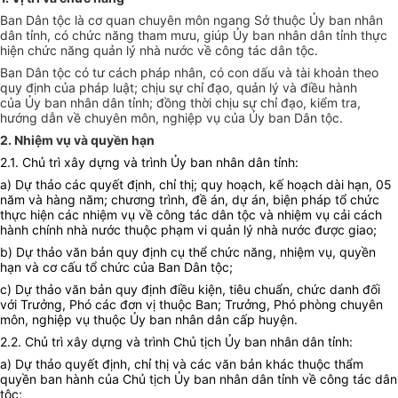
Ban Dân tộc là cơ quan chuyên môn ngang Sở thuộc
Ủy ban
nhân
dân tỉnh, có chức năng tham mưu, giúp
Ủy ban
nhân dân tỉnh thực
hiện chức năng quản lý nhà nước về công tác dân tộc.
Ban Dân tộc có tư cách pháp nhân, có con dấu và tài khoản theo
quy định của pháp luật; chịu sự chỉ đạo, quản lý và điều hành
của
Ủy ban
nhân dân tỉnh; đồng thời chịu sự chỉ đạo, kiểm tra,
hướng dẫn về chuyên môn, nghiệp vụ của
Ủy ban
Dân tộc.
2. Nhiệm vụ và quyền hạn
2.1. Chủ trì xây dựng và trình
Ủy ban
nhân dân tỉnh:
a) Dự thảo các quyết định, chỉ thị; quy hoạch, kế hoạch dài hạn, 05
năm và hàng năm; chương trình, đề án, dự án, biện pháp tổ chức
thực hiện các nhiệm vụ về công tác dân tộc và nhiệm vụ cải cách
hành chính nhà nước thuộc phạm vi quản lý nhà nước được giao;
b) Dự thảo văn bản quy định cụ thể chức năng, nhiệm vụ, quyền
hạn và cơ cấu tổ chức của Ban Dân tộc;
c) Dự thảo văn bản quy định điều kiện, tiêu chuẩn, chức danh đối
với Trưởng, Phó các đơn vị thuộc Ban; Trưởng, Phó phòng chuyên
môn, nghiệp vụ thuộc Ủy ban nhân dân cấp huyện.
2.2. Chủ trì xây dựng và trình Chủ tịch
Ủy ban
nhân dân tỉnh:
a) Dự thảo quyết định, chỉ thị và các văn bản khác thuộc thẩm
quyền ban hành của Chủ tịch
Ủy ban
nhân dân tỉnh về công tác dân
tộc;