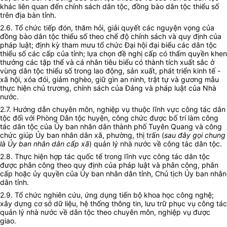
khác liên quan đến chính sách dân tộc, đồng bào dân tộc thiểu số
trên địa bàn tỉnh.
2.6. Tổ chức tiếp đón, thăm hỏi, giải quyết các nguyện vọng của
đồng bào dân tộc thiểu số theo chế độ chính sách và quy định của
pháp luật;
định
kỳ tham mưu tổ chức Đại hội đại biểu các dân tộc
thiểu số các cấp của tỉnh; lựa chọn đề nghị cấp có thẩm quyền khen
thưởng các tập thể và cá nhân tiêu biểu có thành tích xuất sắc ở
vùng dân tộc thiểu số trong lao động, sản xuất, phát triển kinh tế -
xã hội, xóa đói, giảm nghèo, giữ gìn an ninh, trật tự và gương mẫu
thực hiện chủ trương, chính sách của Đảng và pháp luật của Nhà
nước.
2.7. Hướng dẫn chuyên môn, nghiệp vụ thuộc lĩnh vực công tác dân
tộc đối với Phòng Dân tộc huyện, công chức được bố trí làm công
tác dân tộc của Ủy ban nhân dân thành phố Tuyên Quang và công
chức giúp
Ủy ban
nhân dân xã, phường, thị trấn (
sau đây gọi chung
là
Ủy ban
nhân dân cấp xã
) quản lý nhà nước về công tác dân tộc.
2.8. Thực hiện
hợp tác
quốc tế trong lĩnh vực công tác dân tộc
được phân công theo quy định của pháp luật và phân công, phân
cấp hoặc ủy quyền của
Ủy ban
nhân dân tỉnh, Chủ tịch
Ủy ban
nhân
dân tỉnh.
2.9. Tổ chức nghiên cứu, ứng dụng tiến bộ khoa học công nghệ;
xây dựng cơ sở dữ liệu, hệ thống thông tin, lưu trữ phục vụ công tác
quản lý nhà nước về dân tộc theo chuyên môn, nghiệp vụ được
giao.