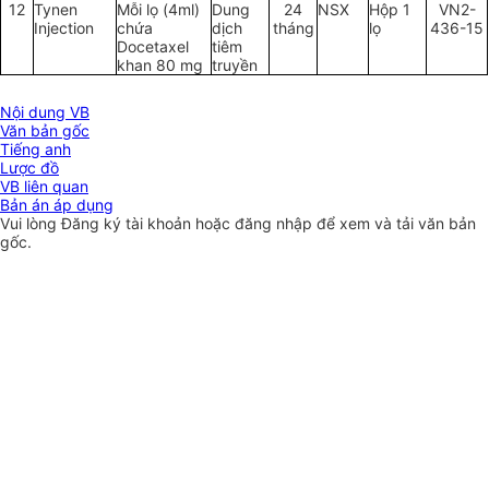
12
Tynen
Mỗi lọ (4ml)
Dung
24
NSX
Hộp 1
VN2-
Injection
chứa
dịch
tháng
l
ọ
43
6
-15
Docetaxel
tiêm
khan 80 mg
truyền
Nội dung VB
Văn bản gốc
Tiếng anh
Lược đồ
VB liên quan
Bản án áp dụng
Vui lòng
Đăng ký
tài khoản hoặc
đăng nhập
để xem và tải văn bản
gốc.