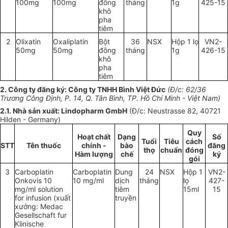
100
mg
100
mg
đông
tháng
1
g
425-15
khô
pha
tiêm
2
Olixatin
Oxaliplatin
Bột
36
NSX
Hộp 1 lọ
VN
2-
50mg
50mg
đông
tháng
1
g
426-
15
khô
pha
tiêm
2. Công ty đăng ký: Công ty TNHH Bình Việt Đức
(Đ/c: 62/36
Trương Công Định, P. 14, Q. Tân Bình, TP. Hồ Chí M
i
nh - Việt Nam)
2.1. Nhà sản xuất: Lindopharm GmbH
(Đ/c: Neustrasse 82, 40721
Hilden - Germany)
Quy
Hoạt chất
Dạng
Số
Tuổi
Tiêu
cách
STT
Tên thuốc
chính -
bào
đăng
thọ
chuẩn
đóng
Hàm lượng
chế
ký
gói
3
Carboplatin
Carboplatin
Dung
24
NSX
Hộp 1
VN2-
Onkov
i
s 10
10 mg/ml
dịch
tháng
lọ
427-
mg/ml solution
tiêm
15ml
15
for in
f
usion (xuất
tru
yền
xưởng: Medac
Gesellscha
ft
fur
Klinische