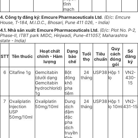
tĩnh
mạch
4. Công ty đăng ký: Emcure Pharmaceuticals Ltd
.
(Đ/c: Emcure
House, T-
1
84, M.I.D.C., Bhosar
i
, Pune 411 026, - Ind
i
a)
4.1
.
Nhà sản xuất: Emcure Pharmaceuticals Ltd.
(Đ/c: Plot No. P-2,
Phase-
II
, ITBT park MIDC, Hinjwadi, Pune-411057, M
a
harashtra
s
tate - India)
Quy
Hoạt chất
Dạng
Số
Tuổi
Tiêu
cách
STT
Tên thuốc
chính - Hàm
bào
đăng
thọ
chuẩn
đóng
lượng
chế
ký
gói
6
Cita
f
ine
1
g
Gemcitabin
Bột
24
USP38
Hộp 1
VN2-
(dưới dạng
đông
tháng
lọ
430-
Gemcitabin
khô
15
hydrochlorid)
pha
1
g
tiêm
7
Oxalip
l
atin
Oxaliplatin
Dung
24
USP38
Hộp 1
VN2-
I
nj
ection
50mg/10ml
dịch
tháng
lọ
10
ml
431-15
U
SP
đậm
50mg/10ml
đặc
pha
dịch
truyền
tĩnh