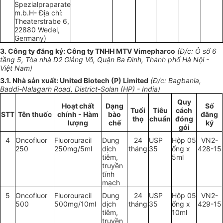
Spezialpraparate
m
.b.H- Địa chỉ:
Theaterstrabe 6,
22880 Wedel,
Germany)
3. Công ty đăng ký: Công ty TNHH MTV Vimepharco
(Đ/c: Ô s
ố
6
tầng 5, Tòa nhà D2 Giảng Võ, Quận Ba Đình, Thành phố Hà Nội -
Việt Nam)
3.1
.
Nhà sản xuất: United Biotech (P) Limited
(Đ/c: Bagban
i
a,
Badd
i
-Na
l
agarh Road, D
i
strict-Solan (HP) - India)
Quy
Hoạt chất
Dạng
Số
Tuổi
Tiêu
cách
STT
Tên thuốc
chính - Hàm
bào
đăng
thọ
chuẩn
đóng
lượng
chế
ký
gói
4
Onco
f
luor
Fluorouracil
Dung
24
USP
Hộp 05
VN2-
250
250mg/5ml
dịch
tháng
35
ống
x
428-15
tiêm,
5ml
truyền
tĩnh
mạch
5
Onco
f
luor
Fluorouracil
Dung
24
USP
Hộp 05
VN2-
500
500mg/10
m
l
dịch
tháng
35
ống
x
429-15
tiêm,
10
ml
truyền