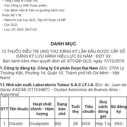
- Tổng Công ty Dược VN;
- Các Công ty XNK Dược phẩm;
- Các Bệnh viện & Viện có giường bệnh trực
thuộc Bộ Y tế;
- Website của Cục QLD, Tạp chí Dược và MP
- Cục QLD;
- Lưu: VP, KDD, ĐKT(
1
2)
.
DANH MỤC
12 THUỐC ĐIỀU TRỊ UNG THƯ ĐĂNG KÝ LẦN ĐẦU ĐƯỢC CẤP SỐ
ĐĂNG KÝ LƯU HÀNH HIỆU LỰC 02 NĂM - ĐỢT 92
Ban hành kèm theo quyết định số:
671
/QĐ-QLD, ng
ày 17/12/2015
1. Công ty đăng ký:
Công ty
C
ổ ph
ầ
n Dược Đại Nam
(Đ/c: 270A Lý
Thường Kiệt, Phường 14, Quận 10, Thành ph
ố
Hồ Chí Minh - Việt
Nam)
1.1
.
Nhà sản xuất: Laboratorio Tuteur S.A.C.I.F.I.A
(Đ/c:
A
v. Juan de
Garay 842/48 (C1
1
53ABT) - C
i
udad Autonoma de Buenos
Ai
res -
Argentina)
Quy
Hoạt chất
Dạng
Tuổi
Tiêu
cách
Số đăng
STT
Tên thuốc
chính - Hàm
bào
thọ
chuẩn
đóng
ký
lượng
chế
gói
1
Olixatin
Oxa
l
iplatin
Bột
36
NSX
Hộp 1 lọ
VN2-