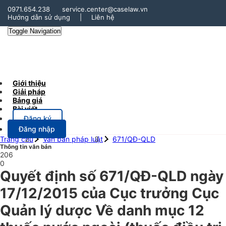
0971.654.238
service.center@caselaw.vn
Hướng dẫn sử dụng
|
Liên hệ
Toggle Navigation
Giới thiệu
Giải pháp
Bảng giá
Bài viết
Đăng ký
Đăng nhập
Trang chủ
Văn bản pháp luật
671/QĐ-QLD
Thông tin văn bản
206
0
Quyết định số 671/QĐ-QLD ngày
17/12/2015 của Cục trưởng Cục
Quản lý dược Về danh mục 12