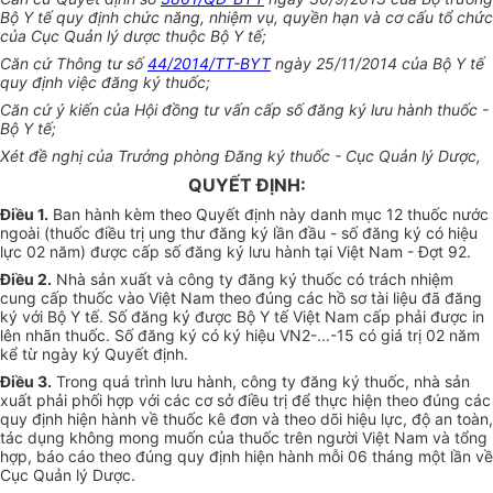
Bộ Y tế quy đ
ị
nh chức năng, nhiệm vụ, quyền hạn và cơ cấu tổ chức
của Cục Quản lý dược th
u
ộc Bộ Y tế;
Căn cứ Thông tư số
44/2014/TT-BYT
ngày 25/11/2014 của Bộ Y tế
quy đ
ị
nh việc đăng ký thuốc;
Căn cứ ý kiến của Hội đồng tư vấn cấp số đăng ký lưu hành thuốc -
Bộ Y tế;
Xét đề nghị của Trư
ở
ng phòng Đăng ký thuốc - Cục Quản lý Dược,
QUYẾT ĐỊNH:
Điều 1.
Ban hành kèm theo Quyết định này danh mục 12 thuốc nước
ngoài (thuốc điều trị ung thư đăng ký lần đầu - số đăng ký có hiệu
lực 02 năm) được cấp số đăng ký lưu hành tại Việt Nam - Đợt 92.
Điều 2.
Nhà sản xuất và công ty đăng ký thuốc có trách nhiệm
cung cấp thuốc vào Việt Nam theo đúng các hồ sơ tài liệu đã đăng
ký với Bộ Y tế. Số đăng ký được Bộ Y tế Việt Nam cấp phải được in
lên nhãn thuốc. Số đăng ký có ký hiệu VN2-...-15 có giá trị 02 năm
kể từ ngày ký Quyết định.
Điều 3.
Trong quá trình lưu hành, công ty đăng ký thuốc, nhà sản
xuất phải phối hợp với các cơ sở điều trị để thực hiện theo đúng các
quy định hiện hành về thuốc kê đơn và theo dõi hiệu lực, độ an toàn,
tác dụng không mong muốn của thuốc trên người Việt Nam và tổng
hợp, báo cáo theo đúng quy định hiện hành mỗi 06 tháng một lần về
Cục Quản lý Dược.