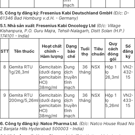
mạch
5. Công ty đăng ký: Fresenius Kabi Deutschland GmbH
(Đ/c: D-
6
1
346 Bad Homburg v.d.H. - Germany)
5.1
.
Nhà sản xuất: Fresenius Kab
i
Oncology Ltd
(Đ/c: Village
Kishanpura, P.O. Guru Ma
j
ra, Tehsi
l
-Na
l
agarh, D
is
t
t
Solan (H.
P
.)
174
1
01 - India)
Quy
Hoạt chất
Dạng
Số
Tuổi
Tiêu
cách
STT
Tên thuốc
chính -
bào
đăng
thọ
chuẩn
đóng
Hàm lượng
chế
ký
gói
8
Gemita RT
U
Gemcitabin
Dung
36
NSX
Hộp 1
VN2-
1
g/26,3m
l
(dưới dạng
dịch
tháng
lọ
432-
gemcitabin
truyền
26,3ml
15
HC
l
)
tĩnh
38mg/ml
mạch
9
Gemita RT
U
Gemcitabin
Dung
36
NSX
H
ộ
p 1
VN2-
200mg/5,26ml
(dưới dạng
dịch
tháng
lọ
433-
gemcitabin
truyền
5,26ml
15
HC
l
)
tĩnh
38mg/ml
mạch
6. Công ty đăng ký: Natco Pharma Ltd.
(Đ/c: Natco House Road No
2 Banjata H
il
ls Hyderabad 500003 -
I
nd
i
a)