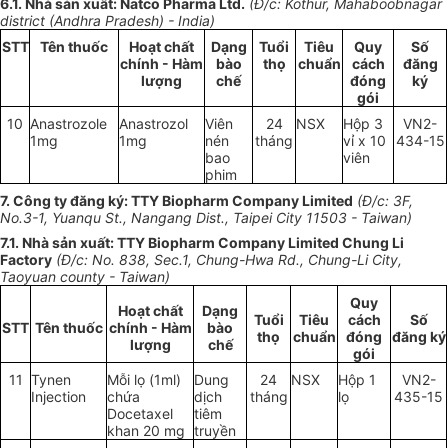
6.1
.
Nhà sản xuất: Natco Pharma Ltd.
(Đ/c: Kothur, Mahaboobnagar
d
i
strict (Andhra Pradesh) - Ind
i
a)
STT
Tên thuốc
Hoạt chất
Dạng
Tuổi
Tiêu
Quy
Số
chính - Hàm
bào
thọ
chuẩn
cách
đăng
lượng
chế
đóng
ký
gói
10
Anastrozo
l
e
Anas
tr
ozol
Viên
24
NSX
Hộp 3
VN2-
1
mg
1
mg
nén
tháng
vỉ
x
10
434-15
bao
viên
phim
7. Công ty đăng ký: TTY Biopharm Company Limited
(Đ/c: 3F,
No.3-1, Yuanqu St
.
, Nangang D
i
st., Taipe
i
City
1
1503 - Taiwan)
7.1
.
Nhà sản xuất: TTY Biopharm Company L
i
m
i
ted Chung Li
Factory
(Đ/c: No. 838, Sec.
1
, Chung-Hwa Rd., Chung-L
i
City,
Taoyuan county - Taiwan)
Quy
Hoạt chất
Dạng
Tuổi
Tiêu
cách
Số
STT
Tên thuốc
chính - Hàm
bào
thọ
chuẩn
đóng
đăng ký
lượng
chế
gói
11
Tynen
Mỗi lọ (
1
ml)
Dung
24
NSX
Hộp 1
VN2-
Injection
chứa
dịch
tháng
lọ
435-15
Docetaxe
l
tiêm
khan 20
mg
truyền