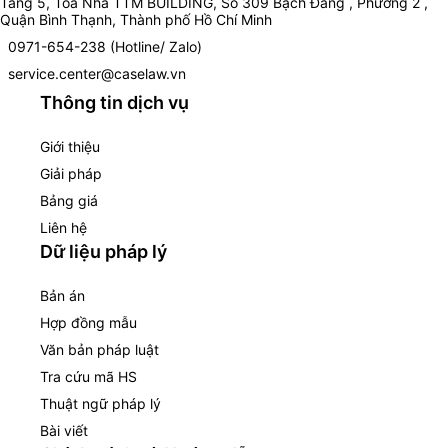
Tầng 5, Toà Nhà TTM BUILDING, Số 309 Bạch Đằng , Phường 2 ,
Quận Bình Thạnh, Thành phố Hồ Chí Minh
0971-654-238 (Hotline/ Zalo)
service.center@caselaw.vn
Thông tin dịch vụ
Giới thiệu
Giải pháp
Bảng giá
Liên hệ
Dữ liệu pháp lý
Bản án
Hợp đồng mẫu
Văn bản pháp luật
Tra cứu mã HS
Thuật ngữ pháp lý
Bài viết