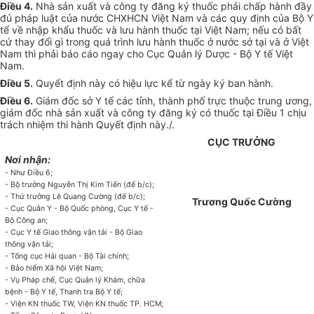
Điều 4.
Nhà sản xuất và công ty đăng ký thuốc phải chấp hành đầy
đủ pháp luật của nước CHXHCN Việt Nam và các quy định của Bộ Y
tế về nhập khẩu thuốc và lưu hành thuốc tại Việt Nam; nếu có bất
cứ thay đổi gì trong quá trình lưu hành thuốc ở nước sở tại và ở Việt
Nam thì phải báo cáo ngay cho Cục Quản lý Dược - Bộ Y tế Việt
Nam.
Điều 5.
Quyết định này có hiệu lực kể từ ngày ký ban hành.
Điều 6.
Giám đốc sở Y tế các tỉnh, thành phố trực thuộc trung ương,
giám đốc nhà sản xuất và công ty đăng ký có thuốc tại Điều 1 chịu
trách nhiệm thi hành Quyết định này./.
CỤC TRƯỞNG
Nơi nhận:
- Như Điều 6;
- Bộ trưởng Nguyễn Thị Kim Tiến (để b/c);
- Thứ tr
ưở
ng L
ê
Quang Cường (để b/c);
Trương Quốc Cường
- Cục Quân Y - Bộ Quốc phòng, Cục Y tế -
Bộ Công
an;
- Cục Y tế Giao thông vận tải - Bộ Giao
thông vận t
ải
;
- Tổng cục Hải quan - Bộ Tài chính;
- Bảo hiểm Xã hội Việt Nam;
- Vụ Pháp chế, Cục Quản lý Khám, chữa
bệnh - Bộ Y tế,
Thanh tra Bộ Y tế;
- Viện KN t
h
uốc TW, Viện KN thuốc TP. HCM;