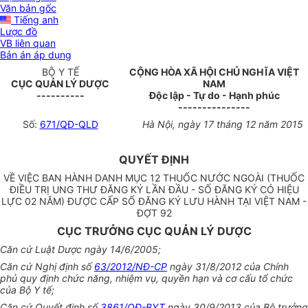
Văn bản gốc
Tiếng anh
Lược đồ
VB liên quan
Bản án áp dụng
BỘ Y TẾ
CỘNG HÒA XÃ HỘI CHỦ NGHĨA VIỆT
CỤC
QUẢN LÝ DƯỢC
NAM
----------
Độc lập - Tự do - Hạnh phúc
---------------
Số:
671/QĐ-QLD
Hà Nội, ngày
17
tháng 1
2
năm 2015
QUYẾT ĐỊNH
VỀ VIỆC BAN HÀNH DANH MỤC 12 THUỐC NƯỚC NGOÀI (THUỐC
ĐIỀU TRỊ UNG THƯ ĐĂNG KÝ LẦN ĐẦU - SỐ ĐĂNG KÝ CÓ HIỆU
LỰC 02 NĂM) ĐƯỢC CẤP SỐ ĐĂNG KÝ LƯU HÀNH TẠI VIỆT NAM -
ĐỢT 92
CỤC TRƯỞNG CỤC QUẢN LÝ DƯỢC
Căn cứ Luật
D
ược ngà
y
14/6/2005;
Căn cứ Nghị đ
ị
nh số
63/2012/NĐ-CP
ngày 31/8/2012 của Chính
phủ quy định chức năng, nhiệm vụ, quyền hạn và cơ cấu tổ chức
của Bộ Y tế;
Căn cứ Quyết đ
ị
nh số
3861/QĐ-BYT
ngày 30/9/2013 của Bộ trưởng