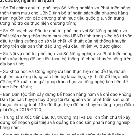
2. Các sở, ngành liên quan
- Sở Tài chính chủ trì, phối hợp Sở Nông nghiệp và Phát triển nông
thôn tham mưu cho UBND t
ỉ
nh bố trí ngân sách địa phương hàng
năm, nguồn vốn các chương trình mục tiêu qu
ố
c gia, vốn trung
ương hỗ
tr
ợ để thực hiện chương trình;
- Sở K
ế
hoạch và Đầu tư chủ trì, phối h
ợp
v
ới
S
ở
Nông nghiệp và
Phát triển nông thôn tham mưu cho UBND tỉnh trong việc bố trí vốn
đầu tư tăng cường cơ s
ở
vật chất kỹ thuật của hệ thống khuyến
nông trên địa bàn tỉnh đáp
ứng
yêu cầu, nhiệm vụ được giao;
- Sở Nội vụ chủ trì, phối h
ợ
p với Sở Nông nghi
ệ
p và Phát triển nông
thôn xây dựng đề án kiện toàn hệ thống tổ chức khuyến nông trên
địa bàn tỉnh;
- Sở Khoa học và Công nghệ ưu tiên thực hiện các đề tài, dự án
nghiên cứu ứng dụng các tiến bộ khoa học, kỹ thuật để thực hiện
đề án; Đ
ề
xuất các giải pháp khoa học và công
nghệ
tiên tiến để
thực hiện đề án;
- Ban Dân tộc tỉnh xây dựng kế hoạch hàng năm và chỉ đạo Phòng
Dân tộc các huyện huy động tối đa nguồn vốn phát triển sản xuất
thuộc ch
ương
trình 135 để thực hiện đề án khuyến nông trọng điểm
giai đoạn 2015-2020;
- Trung tâm Xúc tiến Đầu tư, thương mại và Du lịch tỉnh chủ trì xây
dựng kế hoạch giới thiệu và quảng bá các sản phẩm nông nghiệp
hàng năm;
- Cơ quan thông
tin
tuyên truyền và các tổ chức đoàn thể t
ăng