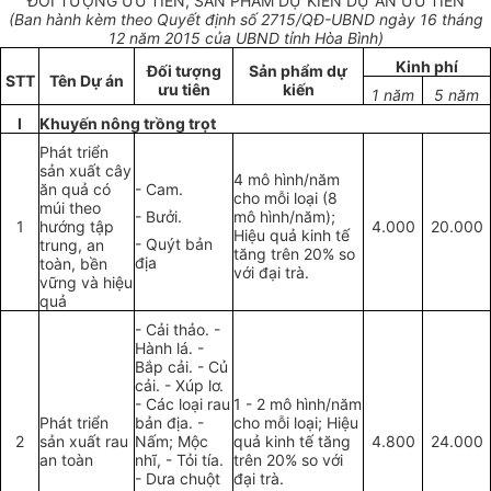
ĐỐI TƯỢNG ƯU TIÊN, SẢN PHẨM DỰ KIẾN DỰ ÁN ƯU TIÊN
(Ban hành kèm theo Quyết định
số 2715/QĐ
-UBND ngà
y 16
tháng
12 năm 2015 của UBND tỉnh Hòa Bình)
Kinh phí
Đối tượng
Sản phẩm dự
STT
Tên Dự án
ưu tiên
kiến
1 năm
5 năm
I
Khuyến nông trồng trọt
Phát triển
sản xuất cây
4 mô hình/năm
ăn quả có
- Cam.
cho mỗi loại (8
múi theo
- Bưởi.
mô hình/năm);
1
h
ướng
tập
4.000
20.000
Hiệu quả kinh tế
- Quýt bản
trung, an
tăng trên 20% so
địa
toàn, bền
với đại trà.
vững và hiệu
quả
- Cải thảo. -
Hành lá. -
Bắp cải. - Củ
cải
.
- Xúp lơ.
- Các loại rau
1 - 2 mô h
ình
/năm
Phát triển
bản địa. -
cho mỗi loại; Hiệu
2
sản xuất rau
Nấm; Mộc
quả kinh tế tăng
4.800
24.000
an toàn
nhĩ, - Tỏi t
ía
.
trên 20% so với
- Dưa chuột
đại trà.