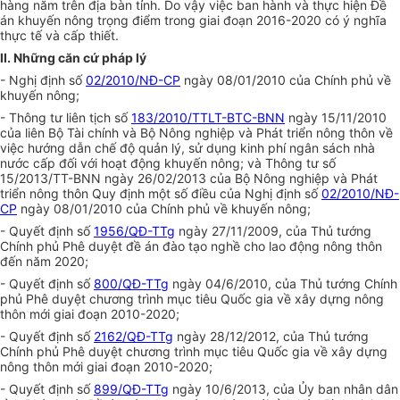
hàng năm trên địa bàn tỉnh. Do vậy việc ban hành và thực hiện Đề
án khuyến nông trọng điểm trong giai đoạn 2016-2020 có ý nghĩa
thực tế và cấp thiết.
II. Những căn cứ pháp lý
- Nghị định số
02/2010/NĐ-CP
ngày 08/01/2010 của Chính phủ về
khuyến nông;
- Thông tư liên tịch số
183/2010/TTLT-BTC-BNN
ngày 15/11/2010
của liên Bộ Tài chính và Bộ Nông nghiệp và Phát triển nông thôn về
việc hướng dẫn chế độ quản lý, sử dụng kinh phí ngân sách nhà
nước cấp đối với hoạt động khuyến nông; và Thông tư số
15/2013/TT-BNN ngà
y
26/02/2013 của Bộ Nông nghiệp và Phát
triển nông thôn Quy định một số điều củ
a
Nghị định số
02/2010/NĐ-
CP
ngày 08/01/2010 của Chính phủ về khuyến nông;
- Quyết định số
1956/QĐ-TTg
ngày 27/11/2009, của Thủ tướng
Chính phủ Phê duyệt đề án đào tạo nghề cho lao động nông thôn
đến năm 2020;
- Quyết định số
800/QĐ-TTg
ngày 04/6/2010, của Thủ tướng Chính
phủ Phê duyệt chương trình mục tiêu Quốc gia về xây dựng nông
thôn mới giai đoạn 2010-2020;
- Quyết định số
2162/QĐ-TTg
ngày 28/12/2012, của Thủ t
ướng
Chính phủ Phê duyệt chương trình mục tiêu Quốc gia về xây dựng
nông thôn mới giai đoạn 2010-2020;
- Quyết định số
899/QĐ-TTg
ngày 10/6/2013, của
Ủ
y ban nhân dân