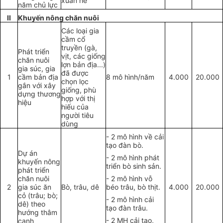
xuân hè
năm chủ lực
II
Khuyến nông chăn nuôi
Các loại gia
cầm cổ
truyền (gà,
Phát triển
vịt, các gi
ố
ng
chăn nuôi
lợn bản địa...)
gia súc, gia
đã được
1
cầm bản địa
8 mô hình/năm
4.000
20.000
chọn lọc
gắn với xây
giống, phù
dựng thương
hợp với thị
hiệu
hi
ế
u của
người tiêu
dùng
- 2 mô hình v
ề
cải
tạo đàn bò.
Dự án
- 2 mô h
ình
phát
khuyến nông
triển bò sinh sản.
phát triển
chăn nuôi
- 2 mô hình vỗ
2
gia súc ăn
Bò, trâu, dê
béo trâu, bò thịt.
4.000
20.000
cỏ (trâu; bò;
- 2 mô h
ình
cải
dê) theo
tạo đàn trâu.
hướng thâm
- 2 MH cải tạo,
canh