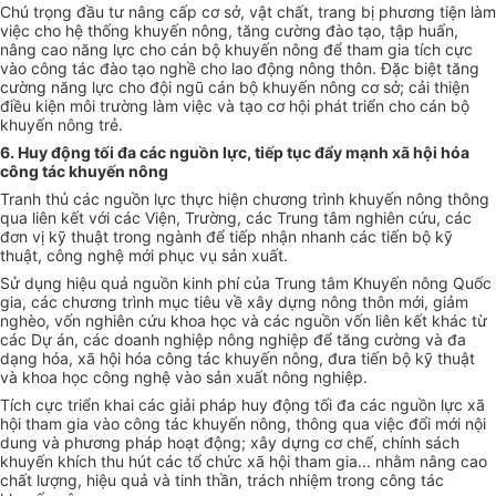
Chú trọng đầu tư nâng cấp cơ sở, vật chất, trang bị phương tiện làm
việc cho hệ thống khuyến nông, tăng cường đào tạo, tập huấn,
nâng cao năng
l
ực cho cán bộ khuyến nông để tham gia tích cực
vào công tác đào tạo nghề cho lao động nông thôn. Đặc biệt tăng
cường năng lực cho đội ngũ cán bộ khuyến nông cơ sở; cải thiện
điều kiện môi trường làm việc và tạo cơ hội phát triển cho cán bộ
khuyến nông trẻ.
6. Huy động tối đa các nguồn lực, tiếp tục đẩy mạnh xã hội hóa
công tác khuyến nông
Tranh thủ các nguồn lực thực hiện chương trình khuyến nông thông
qua liên kết với các Viện, Trường, các Trung tâm nghiên cứu, các
đ
ơn
vị kỹ thuật
tr
ong ngành để tiếp nhận nhanh các tiến bộ kỹ
thuật, công nghệ mới phục vụ sản xuất.
Sử dụng hiệu quả nguồn kinh phí của Trung tâm Khuyến nông Quốc
gia, các chương trình mục tiêu về xây dựng nông thôn mới, giảm
nghèo, v
ố
n nghiên cứu khoa học và các nguồn vốn liên k
ế
t khác từ
các Dự án, các doanh nghiệp nông nghiệp để tăng cường và đa
dạng hóa, xã hội hóa công tác khuyến nông, đưa tiến bộ kỹ thuật
và khoa học công nghệ vào sản xuất nông nghiệp.
Tích cực triển khai các giải pháp huy động tối đa các nguồn lực xã
hội tham gia vào công tác khuyến nông, thông qua việc đổi m
ới
nội
dung và phương pháp hoạt động; xây dựng cơ ch
ế
, chính sách
khuy
ế
n khích thu hút các t
ổ
chức xã hội tham gia... nhằm nâng cao
chất lượng, hiệu quả và tinh thần, trách nhiệm trong công tác