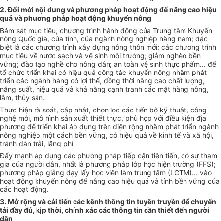
2. Đổi mới nội dung và phương pháp hoạt động để nâng cao hiệu
qu
ả
và phương pháp hoạt động khuyến nông
Bám sát mục tiêu, chương trình hàn
h
động của Trung tâm Khuyến
nông Quốc gia, của tỉnh, của ngành nông nghiệp h
àng
năm; đặc
bi
ệ
t là các chương trình xây dựng nông thôn mới; các chương trình
mục tiêu về nước sạch và vệ sinh môi trường; giảm nghèo bền
vững; đào tạo nghề cho nông dân; an toàn vệ sinh thực phẩm... để
tổ chức triển khai có hiệu quả công tác khuyến nông nhằm phát
triển các ngành hàng có lợi thế, đồng thời nâng cao chất lượng,
năng suất, hiệu quả và khả năng cạnh tranh các mặt hàng nông,
lâm, thủy sản.
Thực hiện rà soát, cập nhật, chọn lọc các tiến bộ kỹ thuật, công
nghệ mới, mô hình sản xuất thiết thực, phù h
ợp
với điều kiện địa
phương để triển khai áp dụng trên diện rộng nhằm phát triển ngành
nông nghiệp một cách bền vững, có hiệu quả v
ề
kinh t
ế
và xã hội,
tránh dàn
tr
ải, lãng phí.
Đẩy mạnh áp dụng các phương pháp tiếp cận tiên tiến, có sự tham
gia của người dân, nh
ất
là phương pháp lớp học hiện trường (FFS);
phương pháp giảng dạy l
ấy
học viên làm trung tâm (LCTM)... vào
hoạt động khuy
ế
n nông để nâng cao hiệu quả và tính bền vững của
các hoạt động.
3. Mở rộng và cải tiến các kênh thông tin t
uyên
truyền để chuyển
tải đầy đủ, kịp thời, chính xác các thông tin cần thiết đến người
dân