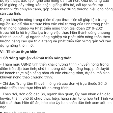
bộ kỹ thuật, đ
à
o tạo n
gh
ề cho nông dân tốt h
ơn
. Qua đó tăng cao
tỷ lệ gi
ống
cây trồng xác nhận, gi
ố
ng ti
ế
n bộ, cải tạo vườn tạp
thành vườn chuyên canh, góp ph
ầ
n xây dựng thương hiệu cho nông
sản của tỉnh.
Dự án khuyến nông trọng điểm được thực hiện sẽ giúp tập trung
nguồn lực để đầu tư thực hiện các chủ trương của tỉnh trong phát
triển nông nghiệp và Phát triển nông thôn giai đoạn 2016-2021,
trước hết là hỗ trợ đắc lực
tr
ong việc thực hiện thành công chương
trình tái cơ cấu lại ngành nông nghiệp và phát triển nông thôn theo
hướng nâng cao giá
trị
gia tăng và phát triển bền vững gắn với xây
dựng nông thôn mới.
VII. Tổ chức thực hiện
1. Sở Nông nghiệp và Phát triển nông thôn
- Tham mưu UBND t
ỉnh
triển khai chương trình khuyến nông trọng
điểm trên địa bàn t
ỉ
nh; chủ trì hướng dẫn lập, tổng hợp, phê duyệt
kế hoạch thực hiện hàng năm và các chương trình, dự án, mô hình
khuyến nông theo chương tr
ì
nh;
- Chỉ đạo Trung tâm Khuyến nông và các đơn vị trực thuộc Sở tổ
chức triển khai thực hiện tốt chương trình;
- Theo dõi, đôn đốc các Sở, ngành liên quan,
Ủ
y ban nhân dân các
huyện, thành phố t
ổ
chức thực hiện; hàng năm tổng h
ợp
tình hình và
kết quả thực hiện đề án, báo cáo
Ủ
y ban nhân dân t
ỉ
nh xem xét, chỉ
đạo.