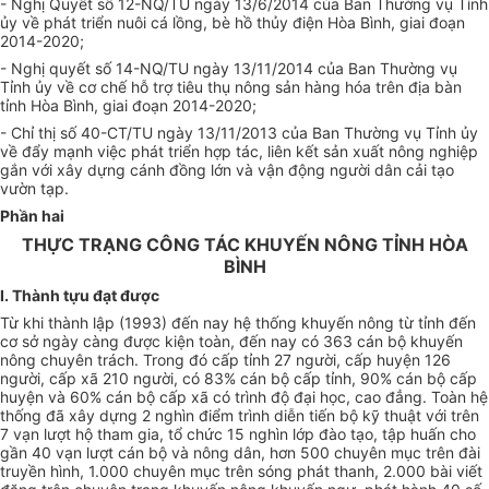
- Nghị Quyết số 12-NQ/TU ngày 13/6/2014 của Ban Thường vụ Tỉnh
ủy về phát tri
ể
n nuôi cá lồng, bè hồ thủy điện Hòa Bình, giai đoạn
2014-2020;
- Nghị quyết số 14-NQ/TU ngày 13/11/2014 của Ban Thường vụ
Tỉnh ủy về cơ ch
ế
h
ỗ
trợ tiêu thụ nông sản hàng hóa trên địa bàn
tỉnh Hòa Bình, giai đoạn 2014-2020;
- Chỉ thị số 40-CT/TU ngày 13/11/2013 của Ban Thường vụ Tỉnh ủy
về đẩy mạnh việc phát tri
ể
n hợp tác, liên k
ế
t sản xuất nông nghiệp
gắn với xây dựng cánh đồng lớn và vận động người dân cải tạo
vườn tạp.
Phần hai
THỰC TRẠNG CÔNG TÁC KHUYẾN NÔNG TỈNH HÒA
BÌNH
I. Thành tựu đạt được
Từ khi thành lập (1993) đến nay hệ thống khuyến nông từ tỉnh đến
cơ s
ở
ngày càng được kiện toàn, đến nay có 363 cán bộ khuyến
nông chuyên trách. Trong đó cấp tỉnh 27 người, cấp huyện 126
người, cấp xã 210 người, có 83% cán bộ c
ấ
p tỉnh, 90% cán bộ cấp
huyện và 60% cán bộ cấp xã có trình độ đại học, cao đẳng. Toàn hệ
thống đã xâ
y
dựng 2 nghìn điểm trình diễn tiến bộ kỹ thuật với trên
7 vạn lượt hộ tham gia, tổ chức 15 nghìn lớp đào tạo, tập huấn cho
gần 40 vạn lượt cán bộ và nông dân, hơn 500 chuyên mục
tr
ên đài
truyền hình, 1.000 chuyên mục
tr
ên sóng phát thanh, 2.000 bài viết