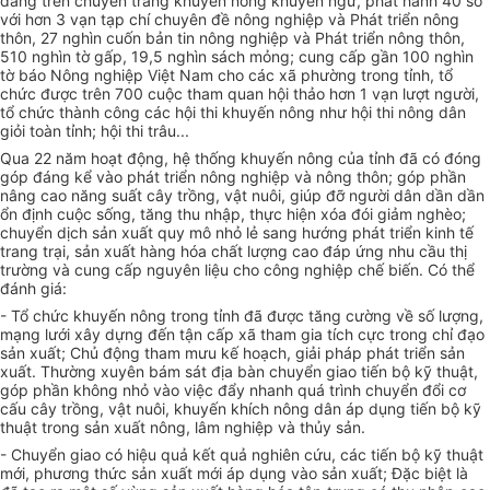
đ
ăng
trên chuyên
tr
ang khuyến nông khuyến ngư, phát hành 40 số
với hơn 3 vạn tạp chí chuyên đề nông nghiệp và Phát triển nông
thôn, 27 nghìn cuốn bản tin nông nghiệp và Phát triển nông thôn,
510 nghìn tờ gấp, 19,5 nghìn sách mỏng; cung cấp gần 100 ng
h
ìn
tờ báo Nông nghiệp Việt Nam cho các xã phường
tr
ong tỉnh, tổ
chức được
tr
ên 700 cuộc tham quan hội thảo hơn 1 vạn lượt người,
tổ chức thành công các hội thi khuyến nông như hội thi nông dân
giỏi toàn tỉnh; hội thi trâu...
Qua 22 năm hoạt động, hệ thống khuyến nông của tỉnh đã có đóng
góp đáng k
ể
vào phát
tr
iển nông nghiệp và nông thôn; góp phần
nâng cao năng su
ấ
t cây trồng, vật nuôi, giúp đỡ người dân dần dần
ổn định cuộc sống, tăng thu nhập, thực hiện xóa đói giảm nghèo;
chuyển dịch sản xuất quy mô nhỏ lẻ sang hướng
p
hát triển kinh tế
trang
tr
ại, sản xuất hàng hóa chất lượng cao đáp ứng nhu cầu thị
trường và cung cấp nguyên liệu cho công nghiệp chế biến. Có thể
đánh giá:
- Tổ chức khuyến nông trong tỉnh đã được tăng cường về số lượng,
mạng lưới xây dựng đến tận cấp xã tham gia tích cực trong chỉ đạo
sản x
uất
; Chủ động tham mưu kế hoạch, giải pháp phát triển sản
xuất. Thường xuyên bám sát địa bàn chuyển giao tiến bộ kỹ thuật,
góp phần không nhỏ vào việc đ
ẩ
y nhanh
qu
á trình chuyển đổi cơ
cấu cây trồng, vật nuôi, khuyến khích nông dân áp dụng ti
ế
n bộ kỹ
thuật t
rong
sản xuất nông, lâm nghiệp và thủy sản.
- Chuyển giao có hiệu quả kết quả nghiên cứu, các tiến bộ kỹ thuật
mới, phương thức sản xuất mới áp dụng vào sản xuất; Đặc biệt là