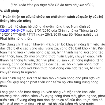
(Khái toán kinh ph
í
thực hiện Đ
ề
án theo phụ lục s
ố
02)
V. Giải pháp
1. Hoàn thiện
cơ
cấu tổ chức,
cơ
chế chính sách và quản lý của hệ
th
ố
ng khuyến nông
Kiện toàn tổ chức hệ thống khuy
ế
n nông theo Nghị định số
02/2010/NĐ-CP
ngày 8/01/2010 của Chính phủ và Thông tư số
15/2015/TT-BNNPTN
T
ngày 26/3/2015 của Bộ Nông nghiệp và
Phát triển nông thôn.
Xây dựng chính sách khuyến khích cán bộ khuyến nông làm việc lâu
dài, đặc biệt ở các vùng sâu, vùng xa, vùng đặc biệt khó khăn. Kiện
toàn mạng lưới khuyến nông cấp xã, hình thành mạng lưới cộng tác
viên thôn, bản, đổi mới phương thức huấn luyện, chuyển giao, hình
thành hệ thống tư vấn, dịch vụ phục vụ sản xuất nông nghiệp, tăng
cường, củng cố hoạt động của các câu lạc bộ khuyến nông, tích
cực hỗ trợ và đổi mới hình thức hoạt động của hợp tác xã, tổ chức
khuyến nông tự nguyện.
Điều chỉnh mạng lưới cơ sở đào tạo khuyến nông cho phù hợp với
yêu cầu quy hoạch phát triển kinh tế xã hội cho từng vùng nông
thôn.
Lồng ghép các hoạt động khuyến nông với việc triển khai các
chương trình, chính sách xây dựng nông thôn mới, giảm nghèo, phát
triển sinh kế vùng đồng bào dân tộc thiểu số của tỉnh, thực hiện có
hi
ệ
u quả các mục tiêu kinh tế - xã hội của Đảng và Nhà nước.