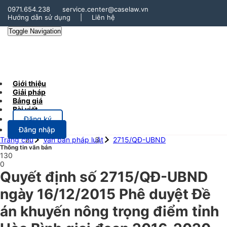
0971.654.238
service.center@caselaw.vn
Hướng dẫn sử dụng
|
Liên hệ
Toggle Navigation
Giới thiệu
Giải pháp
Bảng giá
Bài viết
Đăng ký
Đăng nhập
Trang chủ
Văn bản pháp luật
2715/QĐ-UBND
Thông tin văn bản
130
0
Quyết định số 2715/QĐ-UBND
ngày 16/12/2015 Phê duyệt Đề
án khuyến nông trọng điểm tỉnh