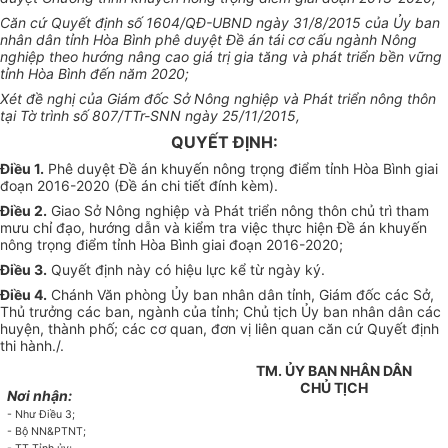
Căn cứ Quyết định số 1604/QĐ-
U
BND ngày 31/8/2015 của
Ủ
y ban
nhân dân tỉnh Hòa Bình phê duyệt Đ
ề
án tái cơ cấu ngành Nông
nghiệp theo hướng nâng cao giá trị gia tăng và phát triển bền vững
tỉnh Hòa Bình đến năm 2020;
Xét đề nghị của Giám đốc Sở Nông nghiệp và Phát triển nông thôn
tại Tờ trình số 807/TTr-SNN ngày 25/11/2015,
QUYẾT ĐỊNH:
Điều 1.
Phê duyệt Đề án khuyến nông trọng điểm tỉnh Hòa Bình giai
đoạn 2016-2020 (Đề án chi tiết đính kèm).
Điều 2.
Giao Sở Nông nghiệp và Phát triển nông thôn chủ trì tham
mưu chỉ đạo, hướng dẫn và kiểm tra việc thực hiện Đề án khuyến
nông trọng điểm tỉnh Hòa Bình giai đoạn 2016-2020;
Điều 3.
Quyết định này có hiệu lực kể từ ngày ký.
Điều 4.
Chánh Văn phòng Ủy ban nhân dân tỉnh, Giám đốc các Sở,
Thủ trưởng các ban, ngành của tỉnh; Chủ tịch Ủy ban nhân dân các
huyện, thành phố; các cơ quan, đơn vị liên quan căn cứ Quyết định
thi hành./.
TM.
ỦY
BAN NHÂN DÂN
CHỦ TỊCH
N
ơi
nhận:
- Như Điều 3;
- Bộ NN&PTNT;