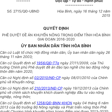
--------
Độc lập - Tự do - Hạnh phúc
----------------
Số:
2715
/QĐ-UBND
Hòa Bình
, ngày
16
tháng 12 năm
201
5
QUYẾT ĐỊNH
PHÊ DUYỆT ĐỀ ÁN KHUYẾN NÔNG TRỌNG ĐIỂM TỈNH HÒA BÌNH
GIAI ĐOẠN 2016-2020
ỦY BAN NHÂN DÂN TỈNH HÒA BÌNH
Căn cứ Luật tổ chức Hội đồng nhân dân,
Ủ
y ban nhân dân ngày 26
tháng 11 năm 2003;
Căn cứ Quyết định số
1956/QĐ-TTg
ngày 27/11/2009, của Thủ
tướng Chính phủ Phê duyệt đề án đào tạo nghề cho lao động nông
thôn đến năm 2020;
Căn cứ Nghị định số
02/2010/NĐ-CP
ngày 08/01/2010 của Chính
phủ về Khuyến nông;
Căn cứ Nghị định số
210/2013/NĐ-CP
ngày 19/12/2013 của Chính
phủ về ch
ính
sách khuyến khích doanh nghiệp đầu tư vào nông
nghiệp, nông thôn;
Căn cứ Quyết định số
1258/QĐ-BNN-KHCN
ngày 04 tháng 6 năm
2013 của Bộ trưởng Bộ Nông nghiệp và Phát triển nông thôn Phê
duyệt Chương trình khuyến nông trọng điểm giai đoạn 2013-2020;