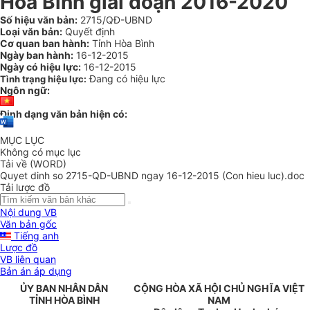
Hòa Bình giai đoạn 2016-2020
Số hiệu văn bản:
2715/QĐ-UBND
Loại văn bản:
Quyết định
Cơ quan ban hành:
Tỉnh Hòa Bình
Ngày ban hành:
16-12-2015
Ngày có hiệu lực:
16-12-2015
Đang có hiệu lực
Tình trạng hiệu lực:
Ngôn ngữ:
Định dạng văn bản hiện có:
MỤC LỤC
Không có mục lục
Tải về (WORD)
Quyet dinh so 2715-QD-UBND ngay 16-12-2015 (Con hieu luc).doc
Tải lược đồ
Nội dung VB
Văn bản gốc
Tiếng anh
Lược đồ
VB liên quan
Bản án áp dụng
ỦY
BAN NHÂN DÂN
CỘNG HÒA XÃ HỘI CHỦ NGHĨA VIỆT
TỈNH
HÒA BÌNH
NAM