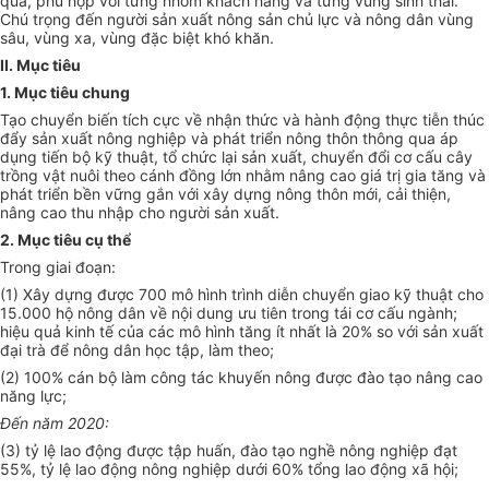
quả, phù hợp với từng nhóm khách hàng và từng vùng sinh thái.
Chú trọng đến người sản xuất nông sản chủ lực và nông dân vùng
sâu, vùng xa, vùng đặc biệt khó khăn.
II. Mục tiêu
1. Mục tiêu chung
Tạo chuyển biến tích cực về nhận thức và hành động thực tiễn thúc
đẩy sản xuất nông nghiệp và phát triển nông thôn thông qua áp
dụng tiến bộ kỹ thuật, tổ chức lại sản xu
ấ
t, chuy
ể
n đ
ổ
i cơ c
ấ
u cây
tr
ồ
ng vật nuôi theo cánh đ
ồ
ng lớn nhằm nâng cao giá tr
ị
gia tăng và
phát triển bền vững gắn với xây dựng nông thôn mới, cải thiện,
nâng cao thu nhập cho người sản xuất.
2. M
ục
tiêu c
ụ
thể
Trong giai đoạn:
(1) Xây dựng được 700 mô hình trình diễn chuyển giao kỹ thuật cho
15.000 hộ nông dân về nội dung ưu tiên
tr
ong tái cơ cấu ngành;
hiệu quả kinh tế của các mô hình tăng ít nhất là 20% so với sản xuất
đại trà để nông dân học tập, làm theo;
(2) 100% cán bộ làm công tác khuyến nông được đào tạo nâng cao
năng lực;
Đ
ế
n năm 2020:
(3) tỷ lệ lao động được tập huấn, đào tạo nghề nông nghiệp đạt
55%, tỷ lệ lao động nông nghiệp dưới 60% tổng lao động xã hội;