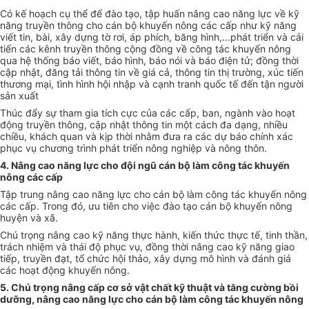
Có kế hoạch cụ thể để đào tạo, tập huấn nâng cao năng lực về kỹ
năng truyền thông cho cán bộ khuyến nông các cấp như kỹ năng
viết tin, bài, xây dựng tờ rơi, áp phích, băng hình,...phát triển và cải
tiến các kênh truyền thông cộng đồng về công tác khuyến nông
qua hệ thống báo viết, báo h
ình
, báo nói và báo điện tử; đồng thời
cập nhật, đăng tải thông tin về giá cả, thông tin thị trường, xúc tiến
thương mại, tình h
ình
hội nhập và cạnh tranh quốc tế đến tận người
sản xuất
Thúc đẩy sự tham gia tích cực của các cấp, ban, ngành vào hoạt
đ
ộng
truyền thông, cập nhật thông tin một cách đa dạng, nhiều
chiều, khách quan và kịp thời nhằm đưa ra các dự báo chính xác
phục vụ chương trình phát triển nông nghiệp và nông thôn.
4. Nâng cao năng
lực
cho đội ngũ cán bộ làm công tác khuyến
nông các cấp
Tập trung nâng cao năng lực cho cán bộ làm công tác khuyến nông
các cấp. Trong đó, ưu tiên cho việc đào tạo cán bộ khuyến nông
huyện và xã.
Chú
tr
ọng nâng cao kỹ năng thực hành, kiến thức thực tế, tinh thần,
tr
ách nhiệm và thái độ phục vụ, đồng thời nâng cao kỹ năng giao
tiếp, truyền đạt, tổ chức hội thảo, xây dựng mô hình và đánh giá
các hoạt động khuyến nông.
5. Chú trọng nâng cấp cơ sở vật chất kỹ thuật và tăng cường bồi
dưỡng, nâng cao năng lực cho cán bộ làm công tác khuy
ế
n nông