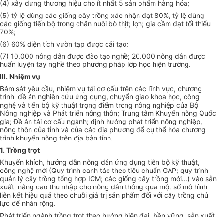
(4) xây dựng thương hiệu cho ít nhất 5 sản phẩm hàng hóa;
(5) tỷ lệ dùng các giống cây trồng xác nhận đạt 80%, tỷ lệ dùng
các giống tiến bộ
tr
ong chăn nuôi bò thịt; lợn; gia cầm đạt tối thiểu
70%;
(6) 60% diện tích vườn tạp được cải tạo;
(7) 10.000 nông dân được đào tạo nghề; 20.000 nông dân được
huấn luyện tay ngh
ề
theo phương pháp l
ớp
học hiện trường.
III. Nhiệm vụ
Bám sát yêu cầu, nhiệm vụ tái cơ c
ấ
u trên các l
ĩnh
vực, chương
trình, đề án nghiên cứu ứng dụng, chuyển giao khoa học, công
nghệ và tiến bộ kỹ thuật trọng điểm trong nông nghiệp của Bộ
Nông nghiệp và Phát triển nông thôn; Trung tâm Khuy
ế
n nông Qu
ố
c
gia; Đ
ề
án tái cơ c
ấ
u ngành; định hướng phát triển nông nghiệp,
nông thôn của tỉnh và của các địa phương để cụ thể hóa chương
trình khuy
ế
n nông trên địa bàn tỉnh.
1. Trồng trọt
Khuyến khích, hướng dẫn nông dân ứng dụng tiến bộ kỹ thuật,
công nghệ mới (Quy tr
ình
c
an
h tác theo tiêu chuẩn GAP; quy trình
quản lý cây trồng tổng hợp ICM; các gi
ố
ng cây tr
ồ
ng mới...) vào sản
xuất, nâng cao thu nhập cho nông dân thông qua một s
ố
mô hình
liên k
ế
t hiệu quả theo chuỗi giá trị sản ph
ẩ
m đ
ối
với cây trồng ch
ủ
lực để nhân rộng.
Phát triển ngành trồng
tr
ọt theo hướng hiện đại, bền vững, sản xuất