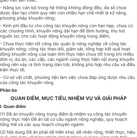
- N
ăng
lực cán bộ trong hệ thống không đồng đều, đa số chưa
được đào tạo chính quy nên còn nhiều hạn chế nhất là kỹ năng,
phương pháp khuyến nông;
- Kinh phí đầu tư cho công tác khuyến nông còn hạn hẹp, chưa có
các chương trình, khuyến nông dài hạn để định hướng, thu hút
ngu
ồn
lực cho các hoạt động khuyến nông trọng điểm;
- Chưa thực hiện tốt công tác quản lý nông nghiệp về công tác
khuyến nông; công tác theo dõi, giám sát, tổng hợp kết quả hoạt
động kh
uyến
nông của toàn t
ỉnh
thực hiện chưa tốt
tr
ong khi nhi
ề
u
đơn vị, dự án, các c
ấ
p, các ngành cùng thực hiện nội dung khuyến
nông nên x
ả
y ra tình trạng dàn trải, không phù hợp nhu c
ầ
u và điều
kiện thực tế;
- Cơ sở vật chất, phương tiện làm việc chưa đáp ứng được nhu cầu
của công tác khuyến nông.
Phần
ba
QUAN ĐIỂM, MỤC TIÊU, NHIỆM VỤ VÀ GIẢI PHÁP
I. Quan điểm
(1) Đề án khuyến nông
tr
ọng điểm là nhiệm vụ công tác khuyến
nông thực hiện Đề án tái cơ cấu ngành nông nghiệp, quy hoạch
t
ổ
ng th
ể
và các quy hoạch chuyên ngành.
(2) Nội dung Đề án phải dễ triển khai,
d
ễ nhân rộng, thiết thực, hiệu