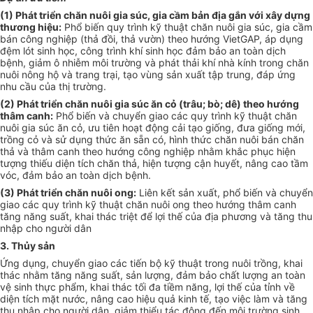
(1) Phát triển chăn nuôi gia súc, gia cầm bản địa gắn v
ới
xây dựng
thương hiệu:
Phổ biến quy trình kỹ thuật chăn nuôi gia súc, gia cầm
bán công nghiệp (thả đồi, thả vườn) theo hướng VietGAP, áp dụng
đệm lót sinh học, công trình khí sinh học đảm bảo an toàn dịch
bệnh, giảm ô nhiễm môi trường và phát thải khí nhà kính trong chăn
nuôi nông hộ và trang trại, tạo vùng sản xuất tập trung, đáp ứng
nhu cầu của thị tr
ường
.
(2) Phát triển chăn nuôi gia súc ăn cỏ (trâu; bò; dê) theo hướng
thâm canh:
Phổ biến và chuyển giao các quy trình kỹ thuật chăn
nuôi gia súc ăn cỏ, ưu tiên hoạt động cải tạo giống, đưa giống mới,
tr
ồng cỏ và sử dụng thức ăn sẵn có, hình thức chăn nuôi bán chăn
thả và thâm canh theo hướng công nghiệp nhằm khắc phục hiện
tượng thiếu diện tích chăn thả, hiện tượng cận huyết, nâng cao t
ầ
m
vóc, đảm bảo an toàn dịch bệnh.
(3) Phát triển chăn nuôi ong:
Liên kết sản xuất, phổ biến và chuyển
giao các quy trình kỹ thuật chăn nuôi ong theo hướng thâm canh
tăng năng suất, khai thác triệt để lợi thế của địa phương và tăng thu
nhập cho người dân
3. Thủy sản
Ứ
ng dụng, chuyển giao các tiến bộ kỹ thuật trong nuôi trồng, khai
thác nhằm tăng năng suất, sản lượng, đảm bảo chất lượng an toàn
vệ sinh thực phẩm, khai thác t
ối
đa ti
ề
m năng, lợi thế của tỉnh về
diện tích mặt nước, nâng cao hiệu quả kinh tế, tạo việc làm và tăng
thu nhập cho ng
ười
dân, giảm thiểu tác động đến môi trường sinh