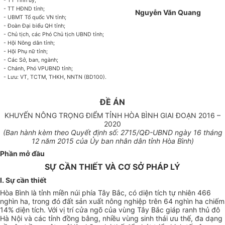
- TT T
ỉnh
ủy;
- TT HĐND t
ỉnh
;
Nguyễn Văn
Quang
- UBMT Tổ q
uốc
VN tỉnh;
- Đoàn Đại biểu QH tỉnh;
- Ch
ủ
tịch, các Phó Chủ tịch
U
BND tỉnh;
- Hội Nông dân t
ỉnh
;
- Hội Phụ nữ t
ỉnh
;
- Các S
ở
, ban, ngành;
- Chánh, Phó VPUBND t
ỉnh
;
- Lưu: VT, TCTM, THKH, NNTN (BD100)
.
ĐỀ ÁN
KHUYẾN NÔNG TRỌNG ĐIỂM TỈNH HÒA BÌNH GIAI ĐOẠN 2016 –
2020
(Ban hành kèm theo Q
uyết
định s
ố
:
2715
/QĐ-
U
BND
ngày 16 tháng
12 năm 2015 của
Ủ
y ban nh
â
n d
â
n t
ỉnh
Hòa B
ình
)
Phần mở đầu
SỰ CẦN THIẾT VÀ CƠ SỞ PHÁP LÝ
I. Sự cần thiết
H
òa
Bình là tỉnh miền núi phía Tây Bắc, có diện tích tự nhiên 466
nghìn ha, trong đó đất sản xuất nông nghiệp trên 64 nghìn ha chiếm
14% diện tích. Với vị trí cửa ngõ của vùng Tây Bắc giáp ranh thủ đô
Hà Nội và các tỉnh đồng bằng, nhiều vùng sinh thái ưu thế, đa dạng