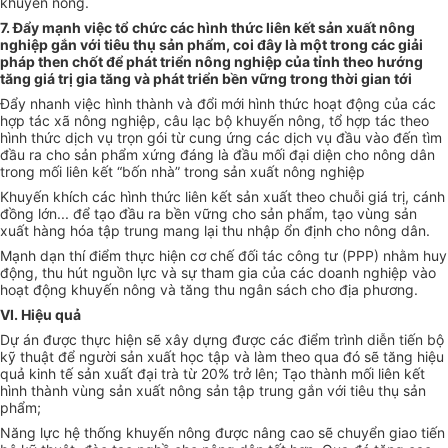
khuyến nông.
7. Đẩy mạnh việc t
ổ
chức các hình thức liên kết sản xuất nông
nghiệp gắn v
ới
tiêu thụ sản phẩm, coi đây là một trong các giải
pháp then chốt để phát triển nông nghiệp của tỉnh theo hướng
tăng giá trị gia tăng và phát triển bền vững trong thời gian t
ới
Đẩy nhanh việc hình thành và đổi mới hình thức hoạt động của các
hợp tác xã nông nghiệp, câu lạc bộ khuyến nông, tổ hợp tác theo
hình thức dịch vụ trọn gói từ cung ứng các dịch vụ đầu vào đến tìm
đầu ra cho sản phẩm xứng đáng là đầu mối đại diện cho nông dân
trong mối liên kết “bốn nhà” trong sản xuất nông nghiệp
Khuyến khích các hình thức liên kết sản xuất theo chuỗi giá trị, cánh
đồng lớn... để tạo đầu ra bền vững cho s
ả
n phẩm, tạo v
ùng
sản
xuất hàng hóa tập trung mang lại thu nhập ổn định cho nông dân.
Mạnh dạn thí điểm thực hiện cơ chế đối tác công tư (PPP) nhằm huy
động, thu hút nguồn lực và sự tham gi
a
của các doanh nghiệp vào
hoạt động khuyến nông và tăng thu ngân sách cho địa phương.
VI. Hiệu quả
Dự án được thực hiện sẽ xây dựng được các điểm trình diễn tiến bộ
kỹ thuật để người sản xuất học tập và làm theo qua đó sẽ tăng hiệu
quả kinh tế sản xuất đại trà từ 20% trở lên; Tạo thành mối liên kết
hình thành vùng sản xuất nông sản tập trung gắn với tiêu thụ sản
phẩm;
Năng lực hệ thống khuyến nông được nâng cao sẽ chuyển giao tiến