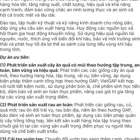
hàng hóa lớn, tăng năng suất, chất lượng, hiệu qu
ả
và khả năng
cạnh tranh, đảm bảo vững chắc an ninh lương thực và an sinh xã
hội cả trước mắt và lâu dài.
Đào tạo, tập huấn kỹ thuật và kỹ năng kinh doanh cho nông dân,
đáp ứng yêu cầu sản xuất hàng hóa. Huy động các nguồn lực xã
hội tham gia hoạt động khuyến nông. Sử dụng hiệu quả nguồn tài
nguyên, nước, thích ứng với biến đổi khí hậu, bảo vệ môi trường sinh
thái và phát huy tối đa lợi thế so sánh của từng tiểu vùng khí hậu
trong tỉnh.
Dự án ưu tiên:
(1
) Phát triển s
ả
n xuất cây ăn quả có múi theo hướng tập trung, an
toàn, bền vững và hiệu quả:
Phát triển các các giống cây ăn quả
mới, theo hướng hàng hóa, tập trung, rải vụ, bền vững, áp dụng
biện pháp thâm canh tổng hợp theo hướng GAP; VietGAP kết hợp
v
ới
tưới tiết kiệm nước, s
ử
dụng phân bón lá, chế phẩm sinh học tiến
bộ, đảm bảo vệ sinh an toàn thực phẩm, nâng cao giá trị gia tăng
tại các vùng sản xuất trọng đi
ể
m.
(2) Phát triển sản xuất rau an toàn:
Phát triển các giống rau, củ,
quả mới; rau ôn đới trái vụ, rau bản địa, n
ấ
m ăn theo hướng GAP,
bảo đảm vệ sinh an toàn thực phẩm, áp dụng các biện pháp quản
lý cây trồng t
ổng
hợp, liên k
ế
t sản xuất hàng hóa tập trung theo
chuỗi giá trị tại các vùng sản xu
ất
trọng đi
ể
m phục vụ người tiêu
d
ùng
và chế biến xuất khẩu.
(3) Cải tạo v
ườn
tạp:
Chuyển đổi vườn tạp sang thâm canh, chuyên