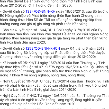
tỉnh Phê duyệt Đề án xây dựng nông thôn mới tỉnh Hòa Bình giai
đoạn 2012-2020, định hướng đến năm 2030;
- Quyết định số
1384/QĐ-BNN-KH
ngày 18/06/2013, của Bộ trưởng
Bộ Nông nghiệp và Phát triển nông thôn Ban hành Chương trình
hành động thực hiện Đề án “Tái cơ cấu ngành Nông nghiệp theo
hướng nâng cao giá tr
ị
gia tăng và phát triển bền vững;
- Căn cứ Quyết định số 1604/QĐ-
U
BND ngày 31/8/2015 của
Ủ
y
ban nhân dân tỉnh Hòa Bình Phê duyệt Đ
ề
án tái cơ cấu ngành Nông
nghiệp theo hướng nâng cao giá trị gia tăng và phát triển bền vững
tỉnh Hòa Bình đến năm 2020;
- Quyết định số
1258/QĐ-BNN-KHCN
ngày 04 tháng 6 năm 2013
của Bộ trưởng Bộ Nông nghiệp và Phát triển nông thôn Phê duyệt
Chương trình khuyến nông
trọng
điểm giai đoạn 2013-2020;
- Kế hoạch số 95-KH/TU ngày 18/7/2014 của Ban Thường vụ T
ỉnh
ủy
thực hiện Kết luận số 97
-K
L/TW ngày 15/5/2014 của Bộ Chính trị,
về một số chủ trương, giải pháp tiếp tục thực hiện Nghị quyết Trung
ương 7 khóa X về nông nghiệp, nông dân, nông thôn;
- Nghị Quyết số 10-NQ/TU ngày 13/6/2014 của Ban Thường vụ Tỉnh
ủy về phát triển sản xuất một số sản phẩm trong l
ĩnh
vực trồng trọt
tr
ê
n địa bàn tỉnh Hòa B
ình
, giai đoạn 2014-2020;
- Nghị Quyết số 11-NQ/TU ngày 13/6/2014 của Ban Thường vụ Tỉnh
ủy về phát triển nghề truyền thống, làng nghề, làng nghề truyền
thống trên địa bàn tỉnh Hòa Bình đến năm 2020;