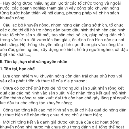
- Huy động được nhiều nguồn lực từ các tổ chức trong và ngoài
nước, các doanh nghiệp tham gia vì vậy công tác khuyến nông
từng bước hoàn thiện về nội dung, phương pháp và chính sách
khuyến nông.
- Câu lạc bộ khuyến nông, nhóm nông dân cùng sở thích, tổ chức
các cuộc thi đã hỗ trợ nông dân bước đầu hình thành nên các hình
thức tổ chức sản xuất mới, tạo sân chơi bổ ích, giúp nông dân chú
tr
ọng vào sản xuất vươn lên làm giàu, ổn định tình hình dân cư nơi
sinh sống. Hệ thống khuyến nông tích cực tham gia vào công tác
xóa đói, giảm nghèo, xây dựng mô hình, hỗ trợ người nghèo, xã đặc
biệt khó khăn....;
II. Tồn tại, hạn chế và nguyên nhân
1. Tồn t
ại
, h
ạ
n chế
-
Lựa chọn nhiệm vụ khuyến nông còn dàn trải chưa phù hợp với
yêu c
ầ
u phát triển và thực tế của địa phương;
- Chưa có cơ chế phù hợp để hỗ trợ người sản xuất nhân rộng kết
quả của các mô hình vào sản xu
ấ
t. Việc nhân rộng kết quả mô hình
điểm thành công ra sản xuất đại trà còn hạn chế gây lãng phí nguồn
lực đầu tư cho công tác khuy
ế
n nông;
- Công tác tổng kết các mô hình sản xuất có hiệu quả do nông dân
tự thực hiện đ
ể
nhân rộng chưa được chú ý thực hiện;
- Mới chỉ tổng kết và đánh giá được kết quả của các hoạt động
khuyến nông nhà nước mà chưa chú
tr
ọng đánh giá tổng thể hoạt