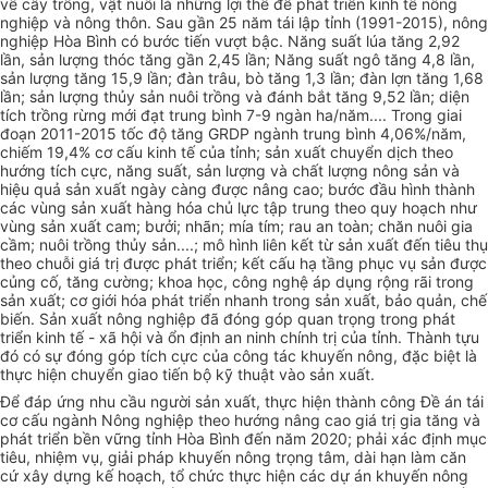
về cây
tr
ồng, vật nuôi là những lợi thế để phát triển kinh tế nông
nghiệp và nông t
hôn
. Sau gần 25 năm tái lập tỉnh (1991-2015), nông
nghiệp H
òa
Bình có bước tiến vượt bậc. Năng
s
uất lúa tăng 2,92
l
ần, sản lượng thóc tăng gần 2,45 lần; Năng
s
uất ngô tăng 4,8 lần,
sản lượng tăng 15,9 lần; đàn trâu, bò tăng 1,3 lần; đàn lợn tăng 1,68
lần; sản lượng th
ủy
sản nuôi trồng và đánh bắt tăng 9,52 lần; diện
tích
tr
ồng rừng mới đạt trung bình 7-9 ngàn ha/n
ă
m.... Trong giai
đoạn 2011-2015 tốc độ tăng GRDP ngành trung bình 4,06%/năm,
chiếm 19,4% cơ cấu kinh tế của tỉnh; sản xuất chuyển dịch theo
hướng tích cực, năng su
ấ
t, sản lượng và chất lượng nông sản và
hiệu quả sản xuất ngày càng được nâng cao; bước đầu h
ình
thành
các vùng sản xuất hàng hóa chủ lực tập trung theo quy hoạch như
vùng sản xuất cam; bưởi; nhãn; mía tím; rau an toàn; chăn nuôi gia
cầm; nuôi trồng thủy sản....; mô hình liên kết từ sản xuất đến tiêu thụ
theo chuỗi giá trị được phát triển; kết cấu hạ tầng phục vụ sản được
củng c
ố
, tăng cường; khoa học, công nghệ áp dụng rộng rãi trong
sản xuất; cơ giới hóa phát tri
ể
n nhanh trong sản xu
ấ
t, bảo quản, chế
bi
ế
n. Sản xuất nông nghiệp đã đóng góp quan trọng trong phát
triển kinh tế - xã hội và ổn định an ninh chính trị của tỉnh. Thành tựu
đó có sự đóng góp tích cực của công tác khuyến nông, đặc biệt là
thực hiện chuyển giao tiến bộ kỹ thuật vào sản xuất.
Để đáp ứng nhu cầu người sản xuất, thực hiện thành công Đề án tái
cơ cấu ngành Nông nghiệp theo hướng nâng cao giá tr
ị
gia tăng và
phát triển bền vững tỉnh Hòa Bình đ
ế
n năm 2020; phải xác định mục
tiêu, nhiệm vụ, giải pháp khuy
ế
n nông trọng tâm, dài hạn làm căn
cứ xây
dựng
k
ế
hoạch, tổ chức thực hiện các dự án khuyến nông