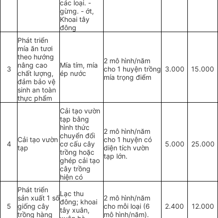
các loại. -
gừng. - ớt,
Khoai tây
đông
Phát triển
mía ăn tươi
theo hướng
2 mô hình/năm
nâng cao
Mía tím, mía
3
cho 1 huyện trồng
3.000
15.000
chất lượng,
ép nước
mía trọng điểm
đảm bảo vệ
sinh an toàn
thực phẩm
Cải tạo v
ườn
tạp bằng
hình thức
2 mô hình/năm
chuyển đổi
Cải tạo vườn
cho 1 huyện có
4
cơ cấu cây
5.000
25.000
tạp
diện tích vườn
tr
ồ
ng hoặc
tạp lớn.
g
h
ép cải tạo
cây trồng
hiện có
Phát triển
Lạc thu
sản xuất 1 số
2 mô hình/năm
đông; khoai
5
giống cây
cho mỗi loại (6
2.400
12.000
tây xuân,
trồng hàng
mô hình/năm).