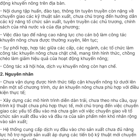
động khuyến nông trên địa bàn.
- Nội dung tập huấn, đào tạo, thông tin tuyên truyền còn nặng về
chuyển giao các kỹ thuật sản xuất, chưa chú trọng đến hướng d
ẫ
n
các kỹ năng tổ chức sản xuất, tuyên truyền các chủ trương, chính
sách của nhà nước và của địa phương;
- Việc đào tạo để nâng cao năng lực cho cán bộ làm công tác
khuyến nông chưa được thường xuyên, liên tục;
- Sự phối h
ợp
, h
ợp
tác giữa các cấp, các ngành, các tổ chức làm
công tác khuy
ế
n nông chưa chặt chẽ, mang tính hình thức, ch
ồng
chéo làm giảm hiệu quả của hoạt động khuy
ế
n nông;
- Công tác xã hội h
óa
, dịch vụ khuyến nông còn hạn chế.
2. Nguyên nhân
- Chưa vận dụng được hình thức tiếp cận khuyến nông từ dưới lên
nên một số chương trình, dự án khuyến nông chưa phù hợp với điều
kiện thực t
ế
;
- Xây dựng các mô hình trình diễn dàn trải, chưa theo nhu cầu, quy
trình kỹ thuật chưa phù hợp thực tế, mới chú trọng đến việc chuyển
giao các yếu t
ố
đầu vào mà chưa gắn với việc chuyển giao về tổ
chức sản xuất đầu vào và đầu ra của sản phẩm nên khó nhân rộng
vào sản xuất;
- Hệ thống cung cấp dịch vụ đầu vào cho sản xuất chưa đủ năng
lực hỗ trợ người sản xuất áp dụng các tiến bộ kỹ thuật mới chuyển
giao vào sản xuất;