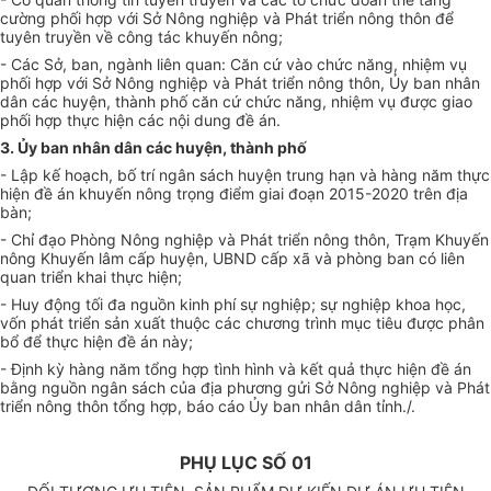
cường phối h
ợp
với Sở Nông n
ghi
ệp và Phát triển nông thôn để
tuyên truyền về công tác khuyến nông;
- Các Sở, ban, ngành liên quan: Căn cứ vào chức năng, nhiệm vụ
phối hợp với S
ở
Nông nghiệp và Phát triển nông thôn,
Ủ
y ban nhân
dân các huyện, thành phố c
ăn
cứ chức năng, nhiệm vụ được giao
phối h
ợp
thực hiện các nội dung đề án.
3.
Ủ
y ban nhân dân các huyện, thành phố
- Lập kế hoạch, b
ố
trí n
g
ân sách huyện trung hạn và hàng năm thực
hiện đề án khuyến nông trọng điểm giai đoạn 2015-2020 trên địa
bàn;
- Chỉ đạo Phòng Nông nghiệp và Phát triển nông thôn, Trạm Khuyến
nông Khuyến lâm cấp huyện,
U
BND cấp xã và phòng ban có liên
quan triển khai thực hiện
;
- Huy động tối đa nguồn kinh phí sự nghiệp; sự nghiệp khoa học,
vốn phát triển sản xuất thuộc các chương trình mục tiêu được phân
bổ để thực hiện đề án này;
- Định kỳ hàng năm tổng h
ợp
tình hình và kết quả thực hiện đề án
bằng nguồn ngân sách của địa phương gửi Sở Nông nghiệp và Phát
triển nông thôn tổng h
ợp
, báo cáo
Ủ
y ban nhân dân tỉnh./.
PHỤ LỤC SỐ 01