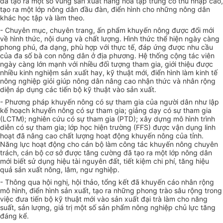
đã tạo ra một s
ố
vùng sản xuất hàng hóa tập trung có thu nhập cao,
tạo ra một lớp nông dân đ
ầu
đàn, điển hình cho những nông dân
khác học tập và làm theo.
- Chuyên mục, chuyên trang, ấn phẩm khuyến nông được đổi mới
về hình thức, nội dung và chất lượng. Hình thức thể hiện ngày càng
phong phú, đa dạng, phù hợp với thực tế, đáp ứng được nhu cầu
của đa số bà con nông dân ở địa phương. Hệ thống cộng tác viên
ngày càng lớn mạnh với nhi
ều
đ
ố
i tượng tham gia, giới thiệu được
nhiều kinh nghiệm sản xuất hay, kỹ thuật mới, đi
ể
n h
ì
nh làm kinh tế
nông nghiệp giỏi giúp nông dân nâng cao nhận thức và nhân rộng
diện áp dụng các tiến bộ kỹ thuật vào sản xuất.
- Phương pháp khuyến nông c
ó
sự tham gia của người dân như lập
kế hoạch khuyến nông có sự tham gia; giảng dạy có sự tham gia
(LCTM); nghiên cứu có sự tham gia (PTD); xây dựng mô hình trình
diễn có sự tham gia; l
ớp
học hiện trường (FFS) được vận dụng linh
hoạt đã nâng cao chất lượng hoạt động khuy
ế
n nông của t
ỉn
h.
Năng lực hoạt động cho cán bộ làm công tác khuy
ế
n nông chuyên
tr
ách, cán bộ cơ s
ở
được tăng cường đã tạo ra một l
ớp
nông dân
mới bi
ế
t sử dụng hiệu tài nguyên đất, tiết kiệm chi phí, tăng hiệu
quả sản xuất nông, lâm, ngư nghiệp.
- Thông qua hội nghị, hội thảo, tổng kết đã khuyến cáo nhân rộng
mô hình, điển h
ình
sản xuất, tạo ra những phong
tr
ào sâu rộng
tr
ong
việc đưa tiến bộ kỹ thuật m
ới
vào sản xuất đại trà làm cho năng
suất, sản lượng, giá trị một số sản phẩm nông nghiệp chủ lực tăng
đáng kể.