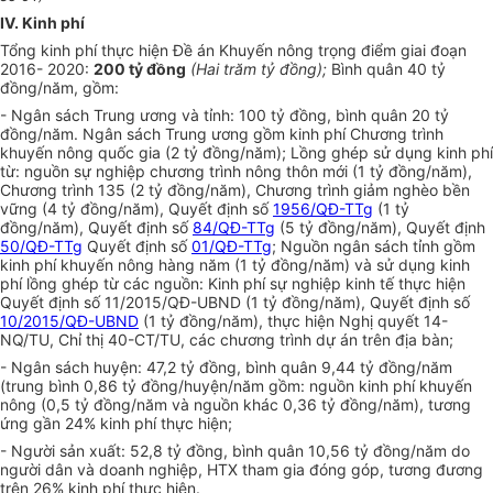
IV. Kinh phí
Tổng kinh phí thực hiện Đ
ề
án Khuyến nông trọng điểm giai đoạn
2016- 2020:
200 tỷ đồng
(Hai trăm tỷ đồng);
B
ình
quân 40 tỷ
đồng/năm, gồm:
- Ngân sách Trung ương và tỉnh: 100 tỷ đồng, bình quân 20 tỷ
đồng/năm. Ngân sách Trung ương gồm kinh phí Chương trình
khuyến nông quốc gia (2 tỷ đồng/năm); Lồng ghép sử dụng kinh phí
từ: nguồn sự nghiệp chương trình nông thôn mới (1 tỷ đồng/năm),
Chương trình 135 (2 tỷ đồng/năm), Chương trình giảm nghèo bền
vững (4 tỷ đồng/năm), Quyết định số
1956/QĐ-TTg
(1 tỷ
đồng/năm), Quyết định số
84/QĐ-TTg
(5 tỷ đồng/năm), Quyết định
50/QĐ-TTg
Quyết định số
01/QĐ-TTg
; Nguồn ngân sách tỉnh gồm
kinh phí khuyến nông hàng năm (1 tỷ đồng/năm) và sử dụng kinh
phí lồng ghép từ các nguồn: Kinh phí sự nghiệp kinh tế thực hiện
Quyết định số 11/2015/QĐ-
U
BND (1 tỷ đồng/năm), Quyết định số
10/2015/QĐ-UBND
(1 tỷ đồng/năm), thực hiện Nghị quyết 14-
NQ/TU, Chỉ thị 40-CT/TU, các chương trình dự án trên địa bàn;
- Ngân sách huyện: 47,2 tỷ đồng, bình quân 9,44 tỷ đồng/năm
(trung bình 0,86 tỷ đồng/huyện/năm gồm: nguồn kinh phí khuyến
nông (0,5 tỷ đồng/năm và nguồn khác 0,36 tỷ đồng/năm), tương
ứng gần 24% kinh phí thực hiện;
- Người sản xuất: 52,8 tỷ đồng, bình quân 10,56 tỷ đồng/năm do
người dân và doanh nghiệp, HTX tham gia đóng góp, tương đương
trên 26% kinh phí thực hiện.