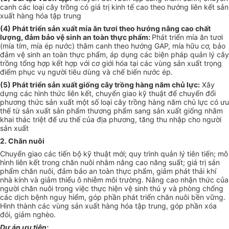
canh các loại c
â
y trồng có giá trị kinh tế cao theo hướng liên kết sản
xuất hàng hóa tập trung
(4) Phát triển sản xuất mía ăn t
ươi
theo hướng nâng cao chất
lượng
, đảm bảo vệ sinh an toàn thực phẩm:
Phát triển mía ăn tươi
(mía tím, mía ép nước) thâm canh theo hướng GAP, mía hữu cơ, bảo
đảm vệ sinh an toàn thực phẩm, áp dụng các biện pháp quản lý cây
trồng tổng hợp kết h
ợp
với cơ giới hóa tại các vùng sản xuất trọng
điểm phục vụ người tiêu dùng và chế biến nước ép.
(5) Phát triển sản xuất giống cây trồng hàng năm chủ lực:
Xây
dựng các hình thức liên kết, chuyển giao kỹ thuật để chuyển đổi
phương thức sản xuất một số loại cây trồng hàng năm chủ lực có ưu
thế từ sản xuất sản phẩm thương phẩm sang sản xuất giống nhằm
khai thác triệt để ưu thế của địa phương, tăng thu nhập cho người
s
ả
n xuất
2. Chăn nuôi
Chuyển giao các tiến bộ kỹ thuật mới; quy trình quản lý tiên tiến; mô
hình liên kết trong chăn nuôi nhằm nâng cao năng suất; giá trị sản
phẩm chăn nuôi, đảm bảo an toàn thực phẩm, giảm phát thải khí
nhà kính và giảm thiểu ô nhiễm môi trường. Nâng cao nhận thức của
người chăn nuôi trong việc thực hiện vệ sinh thú y và phòng chống
các dịch bệnh nguy hiểm, góp phần phát triển chăn nuôi bền vững.
Hình thành các vùng sản xuất hàng hóa tập trung, góp phần xóa
đói,
gi
ảm nghèo.
Dự án ưu tiên: