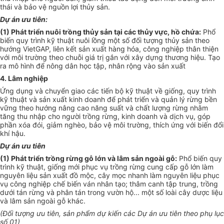
thái và bảo vệ nguồn lợi thủy sản.
Dự án ưu tiên
:
(1) Phát triển nuôi trồng thủ
y
sản tại các thủy vực, hồ chứa:
Phổ
biến quy trình kỹ thuật nuôi lồng một số đối tượng thủy s
ả
n theo
hướng VietGAP, liên kết sản xuất hàng hóa, công nghiệp thân thiện
với môi trường theo chuỗi giá trị gắn với xâ
y
dựng thương hiệu. Tạo
ra mô hình để nông dân học tập, nhân rộng vào sản xu
ất
4. Lâm nghiệp
Ứ
ng dụng và chuyển giao các tiến bộ kỹ thuật về giống, quy trình
kỹ thuật và sản xu
ấ
t kinh doanh đ
ể
phát tri
ể
n và quản lý rừng b
ề
n
vững theo hướng nâng cao năng su
ấ
t và chất lượng rừng nhằm
tăng thu nhập cho người trồng rừng, kinh doanh và dịch vụ, góp
phần xóa đói, giảm nghèo, bảo vệ môi trường, thích ứng với biến đổi
khí hậu.
Dự án ưu
tiên
(1) Phát triển trồng rừng gỗ lớn và lâm sản ngoài gỗ:
Phổ biến quy
trình kỹ thuật, gi
ố
ng m
ới
phục vụ trồng rừng cung cấp gỗ lớn làm
nguyên liệu sản xu
ấ
t đ
ồ
mộc, cây mọc nhanh làm nguyên liệu phục
vụ công nghiệp ch
ế
biến ván nhân tạo; thâm canh tập trung, trồng
dưới tán rừng và phân tán trong vườn hộ... một số loài cây dược liệu
và lâm sản ngoài gỗ khác.
(Đối tượng
ưu
tiên, sản phẩm dự kiến các Dự án ưu tiên theo phụ lục
s
ố
01)