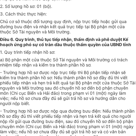
2. Số lượng hồ sơ: 01 (bộ).
3. Cách thức thực hiện:
Chủ cơ sở thuộc đối tượng quy định, nộp trực tiếp hoặc gửi qua
đường bưu điện và nhận kết quả trực tiếp tại Bộ phận một cửa
thuộc Sở Tài nguyên và Môi trường.
Điều 6. Quy trình, thủ tục tiếp nhận, thẩm định và phê duyệt Kế
hoạch ứng phó sự cố tràn dầu thuộc thẩm quyền của UBND tỉnh
1. Quy trình tiếp nhận hồ sơ:
a) Bộ phận một cửa thuộc Sở Tài nguyên và Môi trường có trách
nhiệm tiếp nhận và kiểm tra thành phần hồ sơ.
- Trường hợp hồ sơ được nộp trực tiếp thì Bộ phận tiếp nhận sẽ
kiểm tra thành phần hồ sơ: Nếu thành phần hồ sơ đầy đủ thì viết
phiếu tiếp nhận và hẹn trả kết quả tại Bộ phận một cửa thuộc Sở Tài
nguyên và Môi trường sau đó chuyển hồ sơ đến bộ phận chuyên
môn (Chi cục Biển và Hải đảo) trong phạm vi 01 (một) ngày làm
việc; nếu hồ sơ chưa đầy đủ sẽ gửi trả hồ sơ và hướng dẫn cho
người nộp biết.
- Trường hợp hồ sơ được nộp qua đường bưu điện: Nếu thành phần
hồ sơ đầy đủ thì viết phiếu tiếp nhận và hẹn trả kết quả cho người
nộp rồi gửi qua đường bưu điện, sau đó chuyển hồ sơ đến bộ phận
chuyên môn (Chi cục Biển và Hải đảo) trong phạm vi 01 (một) ngày
làm việc; nếu hồ sơ chưa đầy đủ sẽ gửi trả hồ sơ và có văn bản