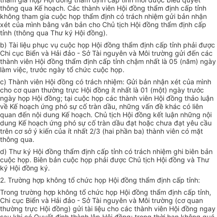
thông qua Kế hoạch. Các thành viên Hội đồng thẩm định cấp tỉnh
không tham gia cuộc họp thẩm định có trách nhiệm gửi bản nhận
xét của mình bằng văn bản cho Chủ tịch Hội đồng thẩm định cấp
tỉnh (thông qua Thư ký Hội đồng).
b) Tài liệu phục vụ cuộc họp Hội đồng thẩm định cấp tỉnh phải được
Chi cục Biển và Hải đảo - Sở Tài nguyên và Môi trường gửi đến các
thành viên Hội đồng thẩm định cấp tỉnh chậm nhất là 05 (năm) ngày
làm việc, trước ngày tổ chức cuộc họp.
c) Thành viên Hội đồng có trách nhiệm: Gửi bản nhận xét của mình
cho cơ quan thường trực Hội đồng ít nhất là 01 (một) ngày trước
ngày họp Hội đồng; tại cuộc họp các thành viên Hội đồng thảo luận
về Kế hoạch ứng phó sự cố tràn dầu, những vấn đề khác có liên
quan đến nội dung Kế hoạch. Chủ tịch Hội đồng kết luận những nội
dung Kế hoạch ứng phó sự cố tràn dầu đạt hoặc chưa đạt yêu cầu
trên cơ sở ý kiến của ít nhất 2/3 (hai phần ba) thành viên có mặt
thông qua.
d) Thư ký Hội đồng thẩm định cấp tỉnh có trách nhiệm ghi biên bản
cuộc họp. Biên bản cuộc họp phải được Chủ tịch Hội đồng và Thư
ký Hội đồng ký.
2. Trường hợp không tổ chức họp Hội đồng thẩm định cấp tỉnh:
Trong trường hợp không tổ chức họp Hội đồng thẩm định cấp tỉnh,
Chi cục Biển và Hải đảo - Sở Tài nguyên và Môi trường (cơ quan
thường trực Hội đồng) gửi tài liệu cho các thành viên Hội đồng ngay
sau khi có Quyết định thành lập Hội đồng; trong thời hạn không quá