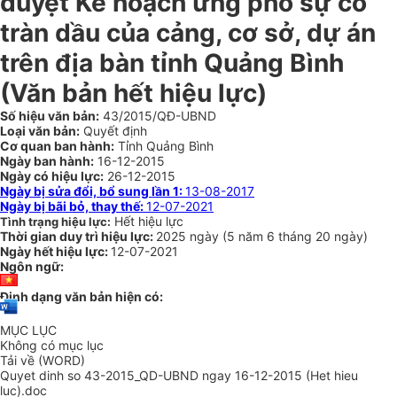
duyệt Kế hoạch ứng phó sự cố
tràn dầu của cảng, cơ sở, dự án
trên địa bàn tỉnh Quảng Bình
(Văn bản hết hiệu lực)
Số hiệu văn bản:
43/2015/QĐ-UBND
Loại văn bản:
Quyết định
Cơ quan ban hành:
Tỉnh Quảng Bình
Ngày ban hành:
16-12-2015
Ngày có hiệu lực:
26-12-2015
Ngày bị sửa đổi, bổ sung lần 1:
13-08-2017
Ngày bị bãi bỏ, thay thế:
12-07-2021
Hết hiệu lực
Tình trạng hiệu lực:
Thời gian duy trì hiệu lực:
2025 ngày
(
5 năm
6 tháng
20 ngày
)
Ngày hết hiệu lực:
12-07-2021
Ngôn ngữ:
Định dạng văn bản hiện có:
MỤC LỤC
Không có mục lục
Tải về (WORD)
Quyet dinh so 43-2015_QD-UBND ngay 16-12-2015 (Het hieu
luc).doc