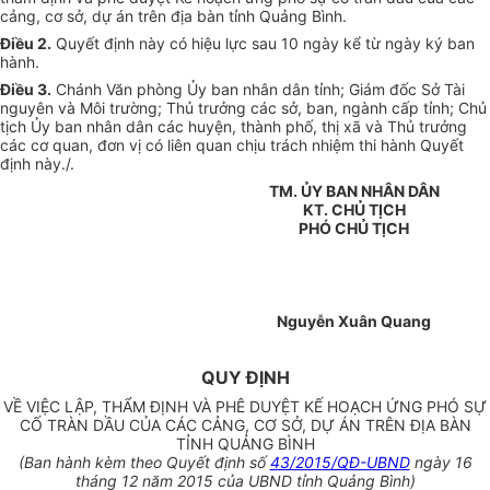
cảng, cơ sở, dự án trên địa bàn tỉnh Quảng Bình.
Điều 2.
Quyết định này có hiệu lực sau 10 ngày kể từ ngày ký ban
hành.
Điều 3.
Chánh Văn phòng Ủy ban nhân dân tỉnh; Giám đốc Sở Tài
nguyên và Môi trường; Thủ trưởng các sở, ban, ngành cấp tỉnh; Chủ
tịch Ủy ban nhân dân các huyện, thành phố, thị xã và Thủ trưởng
các cơ quan, đơn vị có liên quan chịu trách nhiệm thi hành Quyết
định này./.
TM. ỦY BAN NHÂN DÂN
KT. CHỦ TỊCH
PHÓ CHỦ TỊCH
Nguyễn Xuân Quang
QUY ĐỊNH
VỀ VIỆC LẬP, THẨM ĐỊNH VÀ PHÊ DUYỆT KẾ HOẠCH ỨNG PHÓ SỰ
CỐ TRÀN DẦU CỦA CÁC CẢNG, CƠ SỞ, DỰ ÁN TRÊN ĐỊA BÀN
TỈNH QUẢNG BÌNH
(Ban hành kèm theo Quyết định số
43/2015/QĐ-UBND
ngày 16
tháng 12 năm 2015 của UBND tỉnh Quảng Bình)