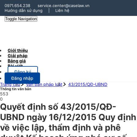
0971.654.238
service.center@caselaw.vn
Hướng dẫn sử dụng
|
Liên hệ
Toggle Navigation
Giới thiệu
Giải pháp
Bảng giá
Bài viết
Đăng ký
Đăng nhập
Trang chủ
Văn bản pháp luật
43/2015/QĐ-UBND
Thông tin văn bản
553
0
Quyết định số 43/2015/QĐ-
UBND ngày 16/12/2015 Quy định
về việc lập, thẩm định và phê