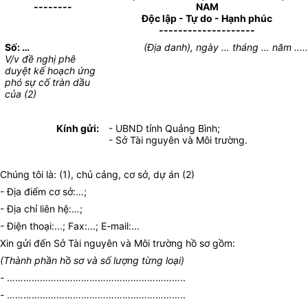
--------
NAM
Độc lập - Tự do - Hạnh phúc
--------------------
Số: …
(Địa danh), ngày … tháng … năm ....
V/v đề nghị phê
duyệt kế hoạch ứng
phó sự cố tràn dầu
của (2)
Kính gửi:
- UBND tỉnh Quảng Bình;
- Sở Tài nguyên và Môi trường.
Chúng tôi là: (1), chủ cảng, cơ sở, dự án (2)
- Địa điểm cơ sở:…;
- Địa chỉ liên hệ:…;
- Điện thoại:...; Fax:...; E-mail:...
Xin gửi đến Sở Tài nguyên và Môi trường hồ sơ gồm:
(Thành phần hồ sơ và số lượng từng loại)
-
………………………………………………………..
-
………………………………………………………..