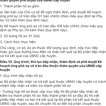
thẩm quyền phê duyệt của UBND cấp huyện
1. Thành phần hồ sơ gồm:
a) Văn bản của Chủ cơ sở đề nghị thẩm định, phê duyệt Kế hoạch
ứng phó sự cố tràn dầu (01 bản chính) (
theo mẫu quy định tại Phụ
lục 02 kèm theo Quy định này)
;
b) Kế hoạch ứng phó sự cố tràn dầu (08 bản chính) (
theo mẫu quy
định tại Phụ lục 04 kèm theo Quy định này
).
2. Số lượng hồ sơ: 01 (bộ).
3. Cách thức thực hiện:
Chủ cảng, cơ sở, dự án thuộc đối tượng quy định, nộp trực tiếp
hoặc gửi qua đường bưu điện và nhận kết quả tại Bộ phận tiếp nhận
và trả kết quả của UBND cấp huyện.
Điều 10. Quy trình, thủ tục tiếp nhận, thẩm định và phê duyệt Kế
hoạch ứng phó sự cố tràn dầu thuộc thẩm quyền của UBND cấp
huyện
1. Quy trình tiếp nhận hồ sơ:
a) Bộ phận tiếp nhận và trả kết quả thuộc UBND cấp huyện có trách
nhiệm tiếp nhận và kiểm tra thành phần hồ sơ.
- Trường hợp hồ sơ được nộp trực tiếp thì Bộ phận tiếp nhận sẽ
kiểm tra thành phần hồ sơ: Nếu thành phần hồ sơ đầy đủ thì viết
phiếu tiếp nhận và hẹn trả kết quả tại Bộ phận trả kết quả thuộc
UBND cấp huyện, sau đó chuyển hồ sơ đến bộ phận chuyên môn