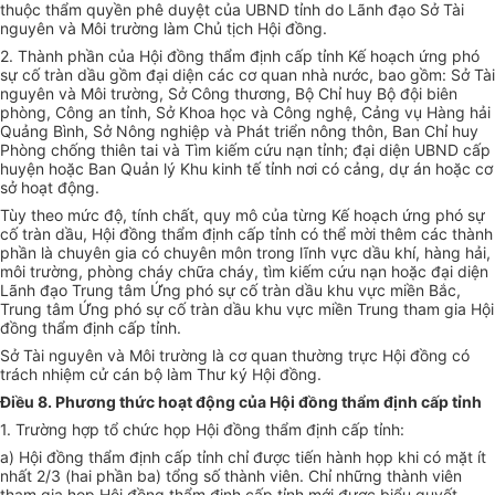
thuộc thẩm quyền phê duyệt của UBND tỉnh do Lãnh đạo Sở Tài
nguyên và Môi trường làm Chủ tịch Hội đồng.
2. Thành phần của Hội đồng thẩm định cấp tỉnh Kế hoạch ứng phó
sự cố tràn dầu gồm đại diện các cơ quan nhà nước, bao gồm: Sở Tài
nguyên và Môi trường, Sở Công thương, Bộ Chỉ huy Bộ đội biên
phòng, Công an tỉnh, Sở Khoa học và Công nghệ, Cảng vụ Hàng hải
Quảng Bình, Sở Nông nghiệp và Phát triển nông thôn, Ban Chỉ huy
Phòng chống thiên tai và Tìm kiếm cứu nạn tỉnh; đại diện UBND cấp
huyện hoặc Ban Quản lý Khu kinh tế tỉnh nơi có cảng, dự án hoặc cơ
sở hoạt động.
Tùy theo mức độ, tính chất, quy mô của từng Kế hoạch ứng phó sự
cố tràn dầu, Hội đồng thẩm định cấp tỉnh có thể mời thêm các thành
phần là chuyên gia có chuyên môn trong lĩnh vực dầu khí, hàng hải,
môi trường, phòng cháy chữa cháy, tìm kiếm cứu nạn hoặc đại diện
Lãnh đạo Trung tâm Ứng phó sự cố tràn dầu khu vực miền Bắc,
Trung tâm Ứng phó sự cố tràn dầu khu vực miền Trung tham gia Hội
đồng thẩm định cấp tỉnh.
Sở Tài nguyên và Môi trường là cơ quan thường trực Hội đồng có
trách nhiệm cử cán bộ làm Thư ký Hội đồng.
Điều 8. Phương thức hoạt động của Hội đồng thẩm định cấp tỉnh
1. Trường hợp tổ chức họp Hội đồng thẩm định cấp tỉnh:
a) Hội đồng thẩm định cấp tỉnh chỉ được tiến hành họp khi có mặt ít
nhất 2/3 (hai phần ba) tổng số thành viên. Chỉ những thành viên
tham gia họp Hội đồng thẩm định cấp tỉnh mới được biểu quyết