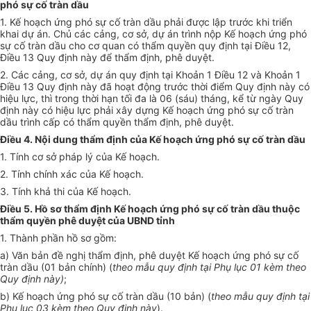
phó sự cố tràn dầu
1. Kế hoạch ứng phó sự cố tràn dầu phải được lập trước khi triển
khai dự án. Chủ các cảng, cơ sở, dự án trình nộp Kế hoạch ứng phó
sự cố tràn dầu cho cơ quan có thẩm quyền quy định tại Điều 12,
Điều 13 Quy định này để thẩm định, phê duyệt.
2. Các cảng, cơ sở, dự án quy định tại Khoản 1 Điều 12 và Khoản 1
Điều 13 Quy định này đã hoạt động trước thời điểm Quy định này có
hiệu lực, thì trong thời hạn tối đa là 06 (sáu) tháng, kể từ ngày Quy
định này có hiệu lực phải xây dựng Kế hoạch ứng phó sự cố tràn
dầu trình cấp có thẩm quyền thẩm định, phê duyệt.
Điều 4. Nội dung thẩm định của Kế hoạch ứng phó sự cố tràn dầu
1.
Tính cơ sở pháp lý
của Kế hoạch.
2.
Tính chính xác của
K
ế hoạch.
3.
Tính khả thi của
K
ế hoạch.
Điều 5. Hồ sơ thẩm định Kế hoạch ứng phó sự cố tràn dầu thuộc
thẩm quyền phê duyệt của UBND tỉnh
1. Thành phần hồ sơ gồm:
a) Văn bản đề nghị thẩm định, phê duyệt Kế hoạch ứng phó sự cố
tràn dầu (01 bản chính) (
theo mẫu quy định tại Phụ lục 01 kèm theo
Quy định này)
;
b) Kế hoạch ứng phó sự cố tràn dầu (10 bản) (
theo mẫu quy định tại
Phụ lục 03 kèm theo Quy định này
).