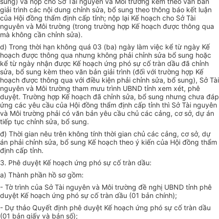
sung) và nộp cho Sở Tài nguyên và Môi trường kèm theo văn bản
giải trình các nội dung chỉnh sửa, bổ sung theo thông báo kết luận
của Hội đồng thẩm định cấp tỉnh; nộp lại Kế hoạch cho Sở Tài
nguyên và Môi trường (trong trường hợp Kế hoạch được thông qua
mà không cần chỉnh sửa).
d) Trong thời hạn không quá 03 (ba) ngày làm việc kể từ ngày Kế
hoạch được thông qua nhưng không phải chỉnh sửa bổ sung hoặc
kể từ ngày nhận được Kế hoạch ứng phó sự cố tràn dầu đã chỉnh
sửa, bổ sung kèm theo văn bản giải trình (đối với trường hợp Kế
hoạch được thông qua với điều kiện phải chỉnh sửa, bổ sung), Sở Tài
nguyên và Môi trường tham mưu trình UBND tỉnh xem xét, phê
duyệt. Trường hợp Kế hoạch đã chỉnh sửa, bổ sung nhưng chưa đáp
ứng các yêu cầu của Hội đồng thẩm định cấp tỉnh thì Sở Tài nguyên
và Môi trường phải có văn bản yêu cầu chủ các cảng, cơ sở, dự án
tiếp tục chỉnh sửa, bổ sung.
đ) Thời gian nêu trên không tính thời gian chủ các cảng, cơ sở, dự
án phải chỉnh sửa, bổ sung Kế hoạch theo ý kiến của Hội đồng thẩm
định cấp tỉnh.
3. Phê duyệt Kế hoạch ứng phó sự cố tràn dầu:
a) Thành phần hồ sơ gồm:
- Tờ trình của Sở Tài nguyên và Môi trường đề nghị UBND tỉnh phê
duyệt Kế hoạch ứng phó sự cố tràn dầu (01 bản chính);
- Dự thảo Quyết định phê duyệt Kế hoạch ứng phó sự cố tràn dầu
(01 bản giấy và bản số);