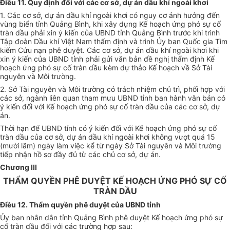
Điều 11. Quy định đối với các cơ sở, dự án dầu khí ngoài khơi
1. Các cơ sở, dự án dầu khí ngoài khơi có nguy cơ ảnh hưởng đến
vùng biển tỉnh Quảng Bình, khi xây dựng Kế hoạch ứng phó sự cố
tràn dầu phải xin ý kiến của UBND tỉnh Quảng Bình trước khi trình
Tập đoàn Dầu khí Việt Nam thẩm định và trình Ủy ban Quốc gia Tìm
kiếm Cứu nạn phê duyệt. Các cơ sở, dự án dầu khí ngoài khơi khi
xin ý kiến của UBND tỉnh phải gửi văn bản đề nghị thẩm định Kế
hoạch ứng phó sự cố tràn dầu kèm dự thảo Kế hoạch về Sở Tài
nguyên và Môi trường.
2. Sở Tài nguyên và Môi trường có trách nhiệm chủ trì, phối hợp với
các sở, ngành liên quan tham mưu UBND tỉnh ban hành văn bản có
ý kiến đối với Kế hoạch ứng phó sự cố tràn dầu của các cơ sở, dự
án.
Thời hạn để UBND tỉnh có ý kiến đối với Kế hoạch ứng phó sự cố
tràn dầu của cơ sở, dự án dầu khí ngoài khơi không vượt quá 15
(mười lăm) ngày làm việc kể từ ngày Sở Tài nguyên và Môi trường
tiếp nhận hồ sơ đầy đủ từ các chủ cơ sở, dự án.
Chương III
THẨM QUYỀN PHÊ DUYỆT KẾ HOẠCH ỨNG PHÓ SỰ CỐ
TRÀN DẦU
Điều 12. Thẩm quyền phê duyệt của UBND tỉnh
Ủy ban nhân dân tỉnh Quảng Bình phê duyệt Kế hoạch ứng phó sự
cố tràn dầu đối với các trường hợp sau: