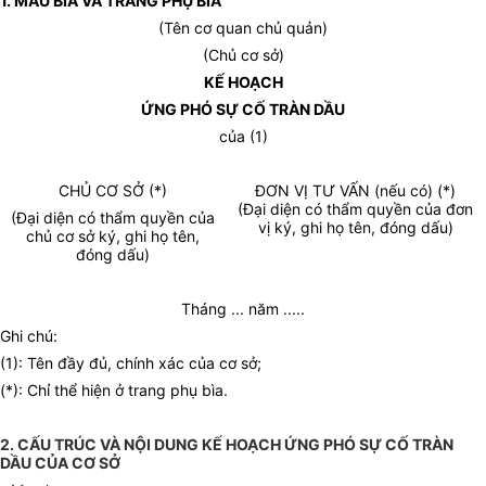
1. MẪU BÌA VÀ TRANG PHỤ BÌA
(Tên cơ quan chủ quản)
(Chủ cơ sở)
KẾ HOẠCH
ỨNG PHÓ SỰ CỐ TRÀN DẦU
của (1)
CHỦ CƠ SỞ (*)
ĐƠN VỊ TƯ VẤN (nếu có) (*)
(Đại diện có thẩm quyền của đơn
(Đại diện có thẩm quyền của
vị ký, ghi họ tên, đóng dấu)
chủ cơ sở ký, ghi họ tên,
đóng dấu)
Tháng ... năm .....
Ghi chú:
(1): Tên đầy đủ, chính xác của cơ sở;
(*): Chỉ thể hiện ở trang phụ bìa.
2. CẤU TRÚC VÀ NỘI DUNG KẾ HOẠCH ỨNG PHÓ SỰ CỐ TRÀN
DẦU CỦA CƠ SỞ