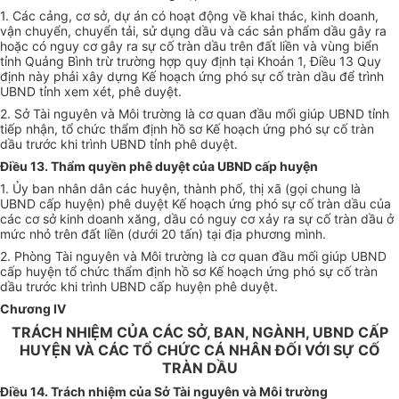
1. Các cảng, cơ sở, dự án có hoạt động về khai thác, kinh doanh,
vận chuyển, chuyển tải, sử dụng dầu và các sản phẩm dầu gây ra
hoặc có nguy cơ gây ra sự cố tràn dầu trên đất liền và vùng biển
tỉnh Quảng Bình trừ trường hợp quy định tại Khoản 1, Điều 13 Quy
định này phải xây dựng Kế hoạch ứng phó sự cố tràn dầu để trình
UBND tỉnh xem xét, phê duyệt.
2. Sở Tài nguyên và Môi trường là cơ quan đầu mối giúp UBND tỉnh
tiếp nhận, tổ chức thẩm định hồ sơ Kế hoạch ứng phó sự cố tràn
dầu trước khi trình UBND tỉnh phê duyệt.
Điều 13. Thẩm quyền phê duyệt của UBND cấp huyện
1. Ủy ban nhân dân các huyện, thành phố, thị xã (gọi chung là
UBND cấp huyện) phê duyệt Kế hoạch ứng phó sự cố tràn dầu của
các cơ sở kinh doanh xăng, dầu có nguy cơ xảy ra sự cố tràn dầu ở
mức nhỏ trên đất liền (dưới 20 tấn) tại địa phương mình.
2. Phòng Tài nguyên và Môi trường là cơ quan đầu mối giúp UBND
cấp huyện tổ chức thẩm định hồ sơ Kế hoạch ứng phó sự cố tràn
dầu trước khi trình UBND cấp huyện phê duyệt.
Chương IV
TRÁCH NHIỆM CỦA CÁC SỞ, BAN, NGÀNH, UBND CẤP
HUYỆN VÀ CÁC TỔ CHỨC CÁ NHÂN ĐỐI VỚI SỰ CỐ
TRÀN DẦU
Điều 14. Trách nhiệm của Sở Tài nguyên và Môi trường