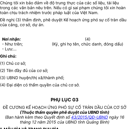
Chúng tôi xin bảo đảm về độ trung thực của các số liệu, tài liệu
trong các văn bản nêu trên. Nếu có gì sai phạm chúng tôi xin hoàn
toàn chịu trách nhiệm trước pháp luật của Việt Nam.
Đề nghị (3) thẩm định, phê duyệt Kế hoạch ứng phó sự cố tràn dầu
của
cảng, cơ sở, dự án
.
Nơi nhận:
(4)
- Như trên;
(Ký, ghi họ tên, chức danh, đóng dấu)
- Lưu:…
Ghi chú:
(1) Chủ cơ sở;
(2) Tên đầy đủ của cơ sở;
(3) UBND huyện/thị xã/thành phố;
(4) Đại diện có thẩm quyền của chủ cơ sở.
PHỤ LỤC 03
ĐỀ CƯƠNG KẾ HOẠCH ỨNG PHÓ SỰ CỐ TRÀN DẦU CỦA CƠ SỞ
(Thuộc thẩm quyền phê duyệt của UBND tỉnh)
(Ban hành kèm theo Quyết định số
43/2015/QĐ-UBND
ngày 16
tháng 12 năm 2015 của UBND tỉnh Quảng Bình)