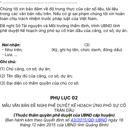
-
………………………………………………………..
Chúng tôi xin bảo đảm về độ trung thực của các số liệu, tài liệu
trong các văn bản nêu trên. Nếu có gì sai phạm chúng tôi xin hoàn
toàn chịu trách nhiệm trước pháp luật của Việt Nam.
Đề nghị Sở Tài nguyên và Môi trường thẩm định, trình UBND tỉnh
phê duyệt Kế hoạch ứng phó sự cố tràn dầu của cảng, cơ sở, dự án.
Nơi nhận:
(3)
- Như trên;
(Ký, ghi họ tên, chức danh, đóng dấu)
- Lưu: …
Ghi chú:
(1) Chủ cảng, cơ sở, dự án;
(2) Tên đầy đủ của cảng, cơ sở, dự án;
(3) Đại diện có thẩm quyền của chủ cơ sở.
PHỤ LỤC 02
MẪU VĂN BẢN ĐỀ NGHỊ PHÊ DUYỆT KẾ HOẠCH ỨNG PHÓ SỰ CỐ
TRÀN DẦU
(Thuộc thẩm quyền phê duyệt của UBND cấp huyện)
(Ban hành kèm theo Quyết định số
43/2015/QĐ-UBND
ngày 16
tháng 12 năm 2015 của UBND tỉnh Quảng Bình)