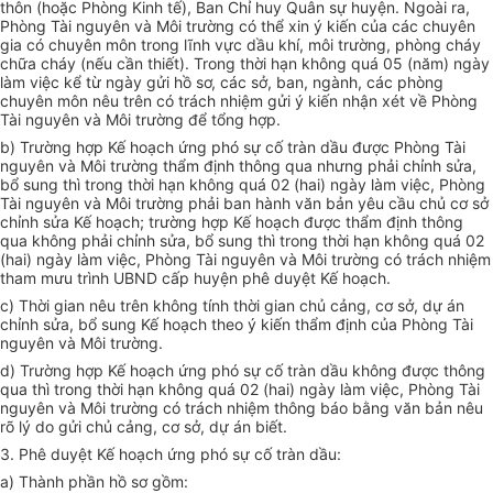
thôn (hoặc Phòng Kinh tế), Ban Chỉ huy Quân sự huyện. Ngoài ra,
Phòng Tài nguyên và Môi trường có thể xin ý kiến của các chuyên
gia có chuyên môn trong lĩnh vực dầu khí, môi trường, phòng cháy
chữa cháy (nếu cần thiết). Trong thời hạn không quá 05 (năm) ngày
làm việc kể từ ngày gửi hồ sơ, các sở, ban, ngành, các phòng
chuyên môn nêu trên có trách nhiệm gửi ý kiến nhận xét về Phòng
Tài nguyên và Môi trường để tổng hợp.
b) Trường hợp Kế hoạch ứng phó sự cố tràn dầu được Phòng Tài
nguyên và Môi trường thẩm định thông qua nhưng phải chỉnh sửa,
bổ sung thì trong thời hạn không quá 02 (hai) ngày làm việc, Phòng
Tài nguyên và Môi trường phải ban hành văn bản yêu cầu chủ cơ sở
chỉnh sửa Kế hoạch; trường hợp Kế hoạch được thẩm định thông
qua không phải chỉnh sửa, bổ sung thì trong thời hạn không quá 02
(hai) ngày làm việc, Phòng Tài nguyên và Môi trường có trách nhiệm
tham mưu trình UBND cấp huyện phê duyệt Kế hoạch.
c) Thời gian nêu trên không tính thời gian chủ cảng, cơ sở, dự án
chỉnh sửa, bổ sung Kế hoạch theo ý kiến thẩm định của Phòng Tài
nguyên và Môi trường.
d) Trường hợp Kế hoạch ứng phó sự cố tràn dầu không được thông
qua thì trong thời hạn không quá 02 (hai) ngày làm việc, Phòng Tài
nguyên và Môi trường có trách nhiệm thông báo bằng văn bản nêu
rõ lý do gửi chủ cảng, cơ sở, dự án biết.
3. Phê duyệt Kế hoạch ứng phó sự cố tràn dầu:
a) Thành phần hồ sơ gồm: