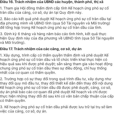
Điều 16. Trách nhiệm của UBND các huyện, thành phố, thị xã
1. Tham gia Hội đồng thẩm định cấp tỉnh Kế hoạch ứng phó sự cố
tràn dầu của cảng, cơ sở, dự án tại Quy định này.
2. Báo cáo kết quả phê duyệt Kế hoạch ứng phó sự cố tràn dầu tại
địa phương mình về UBND tỉnh (qua Sở Tài nguyên và Môi trường)
để tổng hợp trong Kế hoạch ứng phó sự cố tràn dầu của tỉnh.
3. Định kỳ 6 tháng và hàng năm báo cáo tình hình, kết quả thực
hiện Quy định này của địa phương về UBND tỉnh (qua Sở Tài nguyên
và Môi trường).
Điều 17. Trách nhiệm của các cảng, cơ sở, dự án
1. Xây dựng, trình cấp có thẩm quyền thẩm định và phê duyệt Kế
hoạch ứng phó sự cố tràn dầu và tổ chức triển khai thực hiện có
hiệu quả sau khi được phê duyệt; sẵn sàng tham gia vào hoạt động
chung ứng phó sự cố tràn dầu theo sự điều động, chỉ huy thống
nhất của cơ quan có thẩm quyền.
2. Trường hợp có sự thay đổi trong quá trình đầu tư, xây dựng như
thay đổi quy mô đầu tư, thay đổi thiết kế dẫn đến thay đổi nội dung
Kế hoạch ứng phó sự cố tràn dầu đã được phê duyệt, cảng, cơ sở,
dự án phải báo cáo cơ quan đã phê duyệt Kế hoạch và chỉ được
thực hiện những thay đổi đó sau khi có văn bản chấp thuận của cấp
có thẩm quyền.
3. Kế hoạch ứng phó sự cố tràn dầu phải được lưu trữ tại trụ sở làm
việc của cảng, cơ sở, dự án.