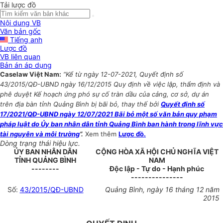
Tải lược đồ
Nội dung VB
Văn bản gốc
Tiếng anh
Lược đồ
VB liên quan
Bản án áp dụng
Caselaw Việt Nam:
“Kể từ ngày 12-07-2021, Quyết định số
43/2015/QĐ-UBND ngày 16/12/2015 Quy định về việc lập, thẩm định và
phê duyệt Kế hoạch ứng phó sự cố tràn dầu của cảng, cơ sở, dự án
trên địa bàn tỉnh Quảng Bình bị bãi bỏ, thay thế bởi
Quyết định số
17/2021/QĐ-UBND ngày 12/07/2021 Bãi bỏ một số văn bản quy phạm
pháp luật do Ủy ban nhân dân tỉnh Quảng Bình ban hành trong lĩnh vực
tài nguyên và môi trường
”.
Xem thêm
Lược đồ.
Dòng trạng thái hiệu lực.
ỦY BAN NHÂN DÂN
CỘNG HÒA XÃ HỘI CHỦ NGHĨA VIỆT
TỈNH QUẢNG BÌNH
NAM
--------
Độc lập - Tự do - Hạnh phúc
---------------
Số:
43/2015/QĐ-UBND
Quảng Bình, ngày 16 tháng 12 năm
2015