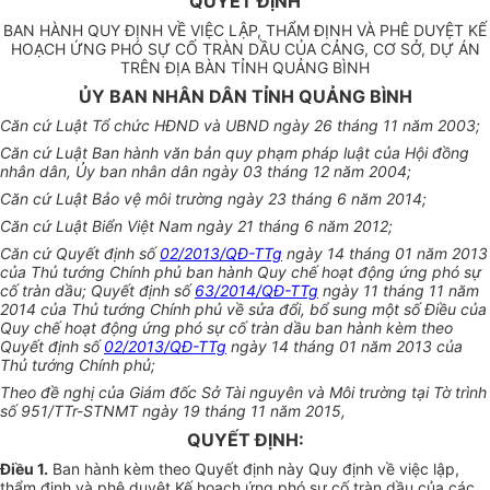
QUYẾT ĐỊNH
BAN HÀNH QUY ĐỊNH VỀ VIỆC LẬP, THẨM ĐỊNH VÀ PHÊ DUYỆT KẾ
HOẠCH ỨNG PHÓ SỰ CỐ TRÀN DẦU CỦA CẢNG, CƠ SỞ, DỰ ÁN
TRÊN ĐỊA BÀN TỈNH QUẢNG BÌNH
ỦY BAN NHÂN DÂN TỈNH QUẢNG BÌNH
Căn cứ Luật Tổ chức HĐND và UBND ngày 26 tháng 11 năm 2003;
Căn cứ Luật Ban hành văn bản quy phạm pháp luật của Hội đồng
nhân dân, Ủy ban nhân dân ngày 03 tháng 12 năm 2004;
Căn cứ Luật Bảo vệ môi trường ngày 23 tháng 6 năm 2014;
Căn cứ Luật Biển Việt Nam ngày 21 tháng 6 năm 2012;
Căn cứ Quyết định số
02/2013/QĐ-TTg
ngày 14 tháng 01 năm 2013
của Thủ tướng Chính phủ ban hành Quy chế hoạt động ứng phó sự
cố tràn dầu; Quyết định số
63/2014/QĐ-TTg
ngày 11 tháng 11 năm
2014 của Thủ tướng Chính phủ về sửa đổi, bổ sung một số Điều của
Quy chế hoạt động ứng phó sự cố tràn dầu ban hành kèm theo
Quyết định số
02/2013/QĐ-TTg
ngày 14 tháng 01 năm 2013 của
Thủ tướng Chính phủ;
Theo đề nghị của Giám đốc Sở Tài nguyên và Môi trường tại Tờ trình
số 951/TTr-STNMT ngày 19 tháng 11 năm 2015,
QUYẾT ĐỊNH:
Điều 1.
Ban hành kèm theo Quyết định này Quy định về việc lập,
thẩm định và phê duyệt Kế hoạch ứng phó sự cố tràn dầu của các