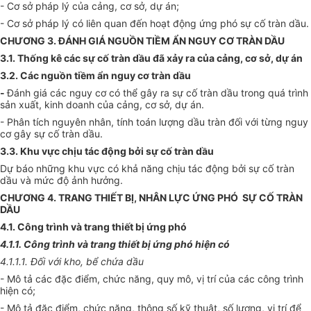
- Cơ sở pháp lý của cảng, cơ sở, dự án;
- Cơ sở pháp lý có liên quan đến hoạt động ứng phó sự cố tràn dầu.
CHƯƠNG 3. ĐÁNH GIÁ NGUỒN TIỀM ẨN NGUY CƠ TRÀN DẦU
3.1. Thống kê các sự cố tràn dầu đã xảy ra của cảng, cơ sở, dự án
3.2. Các nguồn tiềm ẩn nguy cơ tràn dầu
-
Đánh giá các nguy cơ có thể gây ra sự cố tràn dầu trong quá trình
sản xuất, kinh doanh của cảng, cơ sở, dự án.
- Phân tích nguyên nhân, tính toán lượng dầu tràn đối với từng nguy
cơ gây sự cố tràn dầu.
3.3. Khu vực chịu tác động bởi sự cố tràn dầu
Dự báo những khu vực có khả năng chịu tác động bởi sự cố tràn
dầu và mức độ ảnh hưởng.
CHƯƠNG 4. TRANG THIẾT BỊ, NHÂN LỰC ỨNG PHÓ SỰ CỐ TRÀN
DẦU
4.1. Công trình và trang thiết bị ứng phó
4.1.1. Công trình và trang thiết bị ứng phó hiện có
4.1.1.1. Đối với kho, bể chứa dầu
- Mô tả các đặc điểm, chức năng, quy mô, vị trí của các công trình
hiện có;
- Mô tả đặc điểm, chức năng, thông số kỹ thuật, số lượng, vị trí để