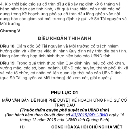
4. Kịp thời báo cáo sự cố tràn dầu đã xảy ra; định kỳ 6 tháng và
hàng năm báo cáo tình hình, kết quả thực hiện, cập nhật các nội
dung trong Kế hoạch ứng phó sự cố tràn dầu lồng ghép vào nội
dung báo cáo giám sát môi trường định kỳ gửi về Sở Tài nguyên và
Môi trường.
Chương V
ĐIỀU KHOẢN THI HÀNH
Điều 18.
Giám đốc Sở Tài nguyên và Môi trường có trách nhiệm
hướng dẫn và kiểm tra việc thi hành Quy định này trên địa bàn tỉnh.
Hàng năm tổng hợp tình hình thực hiện báo cáo UBND tỉnh.
Điều 19.
Trong quá trình thực hiện Quy định này, nếu có khó khăn,
vướng mắc, các sở, ban, ngành, UBND các huyện, thành phố, thị xã
và các tổ chức, cá nhân có liên quan kịp thời báo cáo UBND tỉnh
(qua Sở Tài nguyên và Môi trường) để xem xét, giải quyết./.
PHỤ LỤC 01
MẪU VĂN BẢN ĐỀ NGHỊ PHÊ DUYỆT KẾ HOẠCH ỨNG PHÓ SỰ CỐ
TRÀN DẦU
(Thuộc thẩm quyền phê duyệt của UBND tỉnh)
(Ban hành kèm theo Quyết định số
43/2015/QĐ-UBND
ngày 16
tháng 12 năm 2015 của UBND tỉnh Quảng Bình)
(1)
CỘNG HÒA XÃ HỘI CHỦ NGHĨA VIỆT