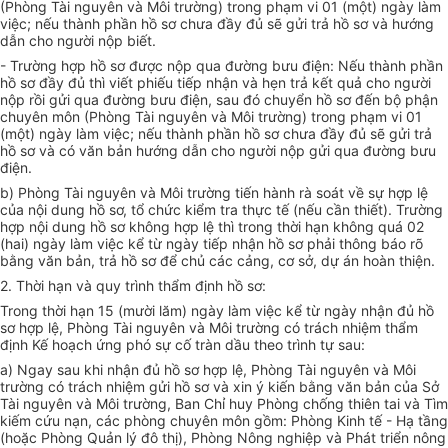
(Phòng Tài nguyên và Môi trường) trong phạm vi 01 (một) ngày làm
việc; nếu thành phần hồ sơ chưa đầy đủ sẽ gửi trả hồ sơ và hướng
dẫn cho người nộp biết.
- Trường hợp hồ sơ được nộp qua đường bưu điện: Nếu thành phần
hồ sơ đầy đủ thì viết phiếu tiếp nhận và hẹn trả kết quả cho người
nộp rồi gửi qua đường bưu điện, sau đó chuyển hồ sơ đến bộ phận
chuyên môn (Phòng Tài nguyên và Môi trường) trong phạm vi 01
(một) ngày làm việc; nếu thành phần hồ sơ chưa đầy đủ sẽ gửi trả
hồ sơ và có văn bản hướng dẫn cho người nộp gửi qua đường bưu
điện.
b) Phòng Tài nguyên và Môi trường tiến hành rà soát về sự hợp lệ
của nội dung hồ sơ, tổ chức kiểm tra thực tế (nếu cần thiết). Trường
hợp nội dung hồ sơ không hợp lệ thì trong thời hạn không quá 02
(hai) ngày làm việc kể từ ngày tiếp nhận hồ sơ phải thông báo rõ
bằng văn bản, trả hồ sơ để chủ các cảng, cơ sở, dự án hoàn thiện.
2. Thời hạn và quy trình thẩm định hồ sơ:
Trong thời hạn 15 (mười lăm) ngày làm việc kể từ ngày nhận đủ hồ
sơ hợp lệ, Phòng Tài nguyên và Môi trường có trách nhiệm thẩm
định Kế hoạch ứng phó sự cố tràn dầu theo trình tự sau:
a) Ngay sau khi nhận đủ hồ sơ hợp lệ, Phòng Tài nguyên và Môi
trường có trách nhiệm gửi hồ sơ và xin ý kiến bằng văn bản của Sở
Tài nguyên và Môi trường, Ban Chỉ huy Phòng chống thiên tai và Tìm
kiếm cứu nạn, các phòng chuyên môn gồm: Phòng Kinh tế - Hạ tầng
(hoặc Phòng Quản lý đô thị), Phòng Nông nghiệp và Phát triển nông