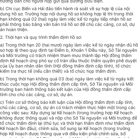
hướng dẫn cho người nộp gửi qua đường bưu điện.
b) Chi cục Biển và Hải đảo tiến hành rà soát về sự hợp lệ của nội
dung hồ sơ. Trường hợp nội dung hồ sơ không hợp lệ thì trong thời
hạn không quá 02 (hai) ngày làm việc kể từ ngày tiếp nhận hồ sơ
phải thông báo bằng văn bản trả hồ sơ để chủ các cảng, cơ sở, dự
án hoàn thiện.
2. Thời hạn và quy trình thẩm định hồ sơ:
a) Trong thời hạn 20 (hai mươi) ngày làm việc kể từ ngày nhận đủ hồ
sơ hợp lệ theo quy định tại Điểm b, Khoản 1 Điều này, Sở Tài nguyên
và Môi trường có trách nhiệm tham mưu thành lập Hội đồng thẩm
định Kế hoạch ứng phó sự cố tràn dầu thuộc thẩm quyền phê duyệt
của Ủy ban nhân dân tỉnh (Hội đồng thẩm định cấp tỉnh), tổ chức
kiểm tra thực tế (nếu cần thiết) và tổ chức họp thẩm định.
b) Trong thời hạn không quá 03 (ba) ngày làm việc kể từ ngày kết
thúc cuộc họp Hội đồng thẩm định cấp tỉnh, Sở Tài nguyên và Môi
trường ban hành thông báo kết luận của Hội đồng thẩm định cấp
tỉnh cho chủ các cảng, cơ sở, dự án.
c) Trên cơ sở thông báo kết luận của Hội đồng thẩm định cấp tỉnh,
chủ các cảng, cơ sở, dự án có trách nhiệm thực hiện một trong các
công việc sau: Xây dựng lại Kế hoạch (trong trường hợp Kế hoạch
không được thông qua) và nộp cho Sở Tài nguyên và Môi trường để
tổ chức thẩm định lại (thủ tục và thời hạn thẩm định như thẩm định
Kế hoạch lần đầu); chỉnh sửa, bổ sung lại Kế hoạch (trong trường
hợp Kế hoạch được thông qua với điều kiện phải chỉnh sửa, bổ