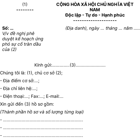
(1)
CỘNG HÒA XÃ HỘI CHỦ NGHĨA VIỆT
--------
NAM
Độc lập - Tự do - Hạnh phúc
--------------------
Số: …
(Địa danh), ngày … tháng … năm ....
V/v đề nghị phê
duyệt kế hoạch ứng
phó sự cố tràn dầu
của (2)
Kính gửi:…………..(3)........................
Chúng tôi là: (1), chủ cơ sở (2);
- Địa điểm cơ sở:…;
- Địa chỉ liên hệ:…;
- Điện thoại:...; Fax:...; E-mail:...
Xin gửi đến (3) hồ sơ gồm:
(Thành phần hồ sơ và số lượng từng loại)
- ……………………………………………………….
- ……………………………………………………….
- ……………………………………………………….