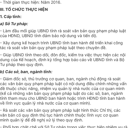
- Thời gian thực hiện: Năm 2016.
III. TỔ CHỨC THỰC HIỆN
1. Cấp tỉnh:
a) Sở Tư pháp:
- Làm đầu mối giúp UBND tỉnh rà soát văn bản quy phạm pháp luật
của HĐND, UBND tỉnh đảm bảo nội dung và tiến độ.
- Xây dựng kế hoạch trình UBND tỉnh ban hành để triển khai công
tác rà soát văn bản quy phạm pháp luật theo chuyên đề.
- Giúp UBND tỉnh theo dõi, đôn đốc, kiểm tra việc thực hiện các nội
dung của Kế hoạch, định kỳ tổng hợp báo cáo về UBND tỉnh và Bộ
Tư pháp theo quy định.
b) Các sở, ban, ngành tỉnh:
- Giám đốc sở, thủ trưởng cơ quan, ban, ngành chủ động rà soát
các văn bản quy phạm pháp luật có nội dung điều chỉnh những vấn
đề thuộc chức năng, nhiệm vụ quản lý nhà nước của cơ quan mình
(kể cả những văn bản quy phạm pháp luật do các sở, ban, ngành
tỉnh tham mưu cho UBND ban hành hoặc trình HĐND tỉnh ban hành
về lĩnh vực quản lý nhà nước của cơ quan mình).
- Rà soát các văn bản quy phạm pháp luật hình thức Chỉ thị, các
văn bản có quy định thủ tục hành chính thuộc lĩnh vực cơ quan
mình quản lý để đề nghị xử lý theo quy định.
- Phối hợp chặt chẽ với Sở Tư pháp trong việc thực hiện nhiệm vụ rà