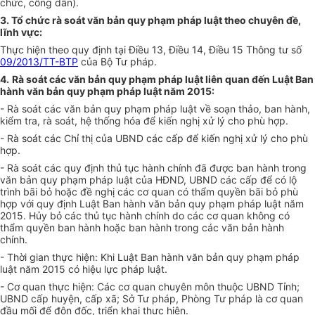
chức, công dân).
3. Tổ chức rà soát văn bản quy phạm pháp luật theo chuyên đề,
lĩnh vực:
Thực hiện theo quy định tại Điều 13, Điều 14, Điều 15 Thông tư số
09/2013/TT-BTP
của Bộ Tư pháp.
4.
Rà soát các văn bản quy phạm pháp luật liên quan đến Luật Ban
hành văn bản quy phạm pháp luật năm 2015:
- Rà soát các văn bản quy phạm pháp luật về soạn thảo, ban hành,
kiểm tra, rà soát, hệ thống hóa để kiến nghị xử lý cho phù hợp.
- Rà soát các Chỉ thị của UBND các cấp để kiến nghị xử lý cho phù
hợp.
- Rà soát các quy định thủ tục hành chính đã được ban hành trong
văn bản quy phạm pháp luật của HĐND, UBND các cấp để có lộ
trình bãi bỏ hoặc đề nghị các cơ quan có thẩm quyền bãi bỏ phù
hợp với quy định Luật Ban hành văn bản quy phạm pháp luật năm
2015. Hủy bỏ các thủ tục hành chính do các cơ quan không có
thẩm quyền ban hành hoặc ban hành trong các văn bản hành
chính.
- Thời gian thực hiện: Khi Luật Ban hành văn bản quy phạm pháp
luật năm 2015 có hiệu lực pháp luật.
- Cơ quan thực hiện: Các cơ quan chuyên môn thuộc UBND Tỉnh;
UBND cấp huyện, cấp xã; Sở Tư pháp, Phòng Tư pháp là cơ quan
đầu mối để đôn đốc, triển khai thực hiện.