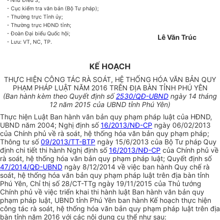
-
Như Điều 3;
- Cục kiểm tra văn bản (Bộ Tư pháp);
- Thường trực Tỉnh ủy;
- Thường trực HĐND tỉnh;
- Đoàn Đại biểu Quốc hội;
Lê Văn Trúc
- Lưu: VT, NC, TP.
KẾ HOẠCH
THỰC HIỆN CÔNG TÁC RÀ SOÁT, HỆ THỐNG HÓA VĂN BẢN QUY
PHẠM PHÁP LUẬT NĂM 2016 TRÊN ĐỊA BÀN TỈNH PHÚ YÊN
(Ban hành kèm theo Quyết định số
2530/QĐ-UBND
ngày 14 tháng
12 năm 2015 của UBND tỉnh Phú Yên)
Thực hiện Luật Ban hành văn bản quy phạm pháp luật của HĐND,
UBND năm 2004; Nghị định số
16/2013/NĐ-CP
ngày 06/02/2013
của Chính phủ về rà soát, hệ thống hóa văn bản quy phạm pháp;
Thông tư số
09/2013/TT-BTP
ngày 15/6/2013 của Bộ Tư pháp
Quy
định chi tiết thi hành Nghị định số
16/2013/NĐ-CP
của Chính phủ về
rà soát, hệ thống hóa văn bản quy phạm pháp luật;
Quyết định số
47/2014/QĐ-UBND
ngày 8/12/2014 về việc ban hành Quy chế rà
soát, hệ thống hóa văn bản quy phạm pháp luật trên địa bàn tỉnh
Phú Yên, Chỉ thị số 28/CT-TTg ngày 19/11/2015 của Thủ tướng
Chính phủ về việc triển khai thi hành luật Ban hành văn bản quy
phạm pháp luật, UBND tỉnh Phú Yên ban hành Kế hoạch thực hiện
công tác rà soát, hệ thống hóa văn bản quy phạm pháp luật trên địa
bàn tỉnh năm 2016 với các nội dung cụ thể như sau: