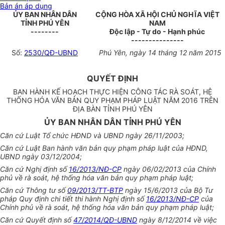
Bản án áp dụng
ỦY BAN NHÂN DÂN
CỘNG HÒA XÃ HỘI CHỦ NGHĨA VIỆT
TỈNH PHÚ YÊN
NAM
--------
Độc lập - Tự do - Hạnh phúc
---------------
Số:
2530/QĐ-UBND
Phú Yên, ngày 14 tháng 12 năm 2015
QUYẾT ĐỊNH
BAN HÀNH KẾ HOẠCH THỰC HIỆN CÔNG TÁC RÀ SOÁT, HỆ
THỐNG HÓA VĂN BẢN QUY PHẠM PHÁP LUẬT NĂM 2016 TRÊN
ĐỊA BÀN TỈNH PHÚ YÊN
ỦY BAN NHÂN DÂN TỈNH PHÚ YÊN
Căn cứ Luật Tổ chức HĐND và UBND ngày 26/11/2003;
Căn cứ Luật Ban hành văn bản quy phạm pháp luật của HĐND,
UBND ngày 03/12/2004;
Căn cứ Nghị định số
16/2013/NĐ-CP
ngày 06/02/2013 của Chính
phủ về rà soát, hệ thống hóa văn bản quy phạm pháp luật;
Căn cứ Thông tư số
09/2013/TT-BTP
ngày 15/6/2013 của Bộ Tư
pháp Quy định chi tiết thi hành Nghị định số
16/2013/NĐ-CP
của
Chính phủ về rà soát, hệ thống hóa văn bản quy phạm pháp luật;
Căn cứ Quyết định số
47/2014/QĐ-UBND
ngày 8/12/2014 về việc