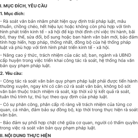
I. MỤC ĐÍCH, YÊU CẦU
1. Mục đích:
-
Rà soát văn bản nhằm phát hiện quy định trái pháp luật, mâu
thuẫn, chồng chéo, h
ế
t hiệu lực hoặc không còn phù hợp với tình
hình phát triển kinh t
ế
- xã hội để kịp thời đ
ì
nh chỉ việc thi hành, bãi
bỏ, thay thế, sửa đổi, bổ sung hoặc ban hành văn bản mới, bảo đảm
tính hợp hiến, h
ợ
p pháp, thống nhất, đồng bộ của hệ thống pháp
luật và phù hợp với tình hình phát triển kinh tế - xã hội.
- Nâng cao ý thức, trách nhiệm của các sở, ban, ngành và UBND
cấp huyện trong việc triển khai công tác rà soát, hệ thống hóa văn
bản quy phạm pháp luật.
2. Yêu cầu:
- Công tác rà soát văn bản quy phạm pháp luật phải được tiến hành
thường xuyên,
ngay khi có căn cứ rà soát văn bản
,
không bỏ sót
văn bản thuộc trách nhiệm rà soát, kịp thời xử lý kết quả rà soát,
tuân thủ trình tự, thủ tục theo quy định của pháp luật.
- Có sự phân công, phân cấp rõ ràng về trách nhiệm của từng cơ
quan, cá nhân, đảm bảo sự đồng bộ, kịp thời trong thực hiện rà soát
văn bản.
- Bảo đảm sự phối hợp chặt chẽ giữa cơ quan, người có thẩm quyền
trong việc rà soát văn bản quy phạm pháp luật.
II. NỘI DUNG THỰC HIỆN