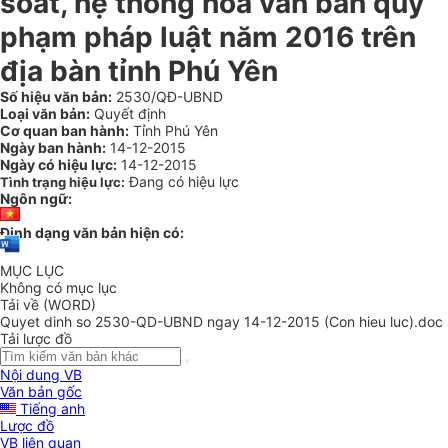
soát, hệ thống hóa văn bản quy
phạm pháp luật năm 2016 trên
địa bàn tỉnh Phú Yên
Số hiệu văn bản:
2530/QĐ-UBND
Loại văn bản:
Quyết định
Cơ quan ban hành:
Tỉnh Phú Yên
Ngày ban hành:
14-12-2015
Ngày có hiệu lực:
14-12-2015
Đang có hiệu lực
Tình trạng hiệu lực:
Ngôn ngữ:
Định dạng văn bản hiện có:
MỤC LỤC
Không có mục lục
Tải về (WORD)
Quyet dinh so 2530-QD-UBND ngay 14-12-2015 (Con hieu luc).doc
Tải lược đồ
Nội dung VB
Văn bản gốc
Tiếng anh
Lược đồ
VB liên quan