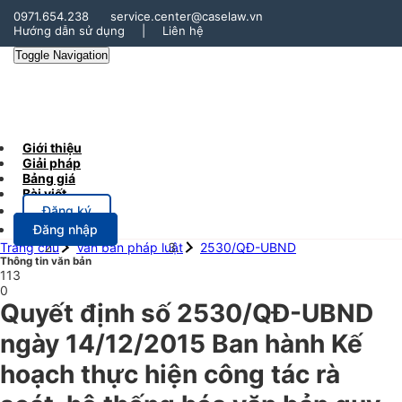
0971.654.238
service.center@caselaw.vn
Hướng dẫn sử dụng
|
Liên hệ
Toggle Navigation
Giới thiệu
Giải pháp
Bảng giá
Bài viết
Đăng ký
Đăng nhập
Trang chủ
Văn bản pháp luật
2530/QĐ-UBND
Thông tin văn bản
113
0
Quyết định số 2530/QĐ-UBND
ngày 14/12/2015 Ban hành Kế
hoạch thực hiện công tác rà