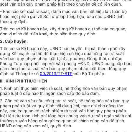
soát văn bản quy phạm pháp luật theo chuyên đề có liên quan.
- Báo cáo kết quả rà soát, danh mục văn bản hết hiệu lực toàn bộ
hoặc một phần gửi về Sở Tư pháp tổng hợp, báo cáo UBND tỉnh
theo quy định.
Trên cơ sở Kế hoạch này, xây dựng Kế hoạch cụ thể của cơ quan,
đơn vị mình để triển khai, thực hiện theo quy định.
2. Cấp huyện:
Trên cơ sở Kế hoạch này, UBND các huyện, thị xã, thành phố xây
dựng Kế hoạch cụ thể để thực hiện có hiệu quả công tác rà soát
văn bản quy phạm pháp luật tại địa phương. Đồng thời, chỉ đạo
Phòng Tư pháp phối hợp với Văn phòng HĐND, UBND cùng cấp báo
cáo công tác rà soát văn bản quy phạm pháp luật theo đúng quy
định tại Thông tư số
09/2013/TT-BTP
của Bộ Tư pháp.
III. KINH PHÍ THỰC HIỆN
1. Kinh phí thực hiện việc rà soát, hệ thống hóa văn bản quy phạm
pháp luật ở cấp nào thì ngân sách cấp đó bảo đảm.
2. Căn cứ vào yêu cầu công tác rà soát, hệ thống hóa văn bản quy
phạm pháp luật và quy định nội dung chi, mức chi cho công tác
này, các cơ quan có trách nhiệm rà soát văn bản quy phạm pháp
luật lập dự toán kinh phí tổng hợp chung vào dự toán ngân sách chi
thường xuyên hàng năm gửi cơ quan tài chính cùng cấp để trình
UBND cùng cấp xem xét, quyết định.