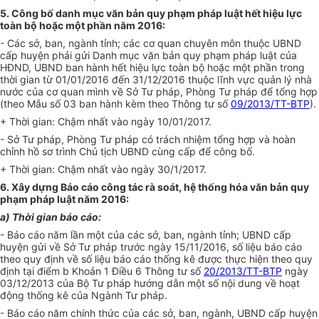
5. Công bố danh mục văn bản quy phạm pháp luật hết hiệu lực
toàn bộ hoặc một phần năm 2016:
- Các sở, ban, ngành tỉnh; các cơ quan chuyên môn thuộc UBND
cấp huyện phải gửi Danh mục văn bản quy phạm pháp luật của
HĐND, UBND ban hành hết hiệu lực toàn bộ hoặc một phần trong
thời gian từ 01/01/2016 đến 31/12/2016 thuộc lĩnh vực quản lý nhà
nước của cơ quan mình về Sở Tư pháp, Phòng Tư pháp để tổng hợp
(theo Mẫu số 03 ban hành kèm theo Thông tư số
09/2013/TT-BTP
).
+ Thời gian: Chậm nhất vào ngày 10/01/2017.
- Sở Tư pháp, Phòng Tư pháp có trách nhiệm tổng hợp và hoàn
chỉnh hồ sơ trình Chủ tịch UBND cùng cấp để công bố.
+ Thời gian: Chậm nhất vào ngày 30/1/2017.
6. Xây dựng Báo cáo công tác rà soát, hệ thống hóa văn bản quy
phạm pháp luật năm 2016:
a) Thời gian báo cáo:
- Báo cáo năm lần một của các sở, ban, ngành tỉnh; UBND cấp
huyện gửi về Sở Tư pháp trước ngày 15/11/2016, số liệu báo cáo
theo quy định về số liệu báo cáo thống kê được thực hiện theo quy
định tại điểm b Khoản 1 Điều 6 Thông tư số
20/2013/TT-BTP
ngày
03/12/2013 của Bộ Tư pháp hướng dẫn một số nội dung về hoạt
động thống kê của Ngành Tư pháp.
- Báo cáo năm chính thức của các sở, ban, ngành, UBND cấp huyện