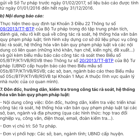
gửi về Sở Tư pháp trước ngày 01/02/2017, số liệu báo cáo được tính
từ ngày 01/01/2016 đến hết ngày 31/12/2016.
b) Nội dung báo cáo:
Thực hiện theo quy định tại Khoản 3 Điều 22 Thông tư số
09/2013/TT-BTP
của Bộ Tư pháp trong đó tập trung phân tích,
đánh giá, nêu rõ kết quả về công tác rà soát, hệ thống hóa văn bản
quy phạm pháp luật; tình hình xây dựng cơ sở dữ liệu phục vụ công
tác rà soát, hệ thống hóa văn bản quy phạm pháp luật và các nội
dung có liên quan (những khó khăn, hạn chế, kiến nghị, đề xuất…)
và gửi kèm biểu mẫu báo cáo công tác rà soát theo Biểu số
05/BTP/KTrVB/RSVB theo Thông tư số
20/2013/TT-BTP
của Bộ Tư
pháp (UBND cấp huyện báo cáo theo Biểu mẫu số
05b/BTP/KTrVB/RSVB; các sở, ban, ngành báo cáo theo Biểu mẫu
số 05c/BTP/KTrVB/RSVB tại Khoản 1 Mục A thuộc lĩnh vực quản lý
nhà nước của cơ quan mình).
7. Đôn đốc, hướng dẫn, kiểm tra trong công tác rà soát, hệ thống
hóa văn bản quy phạm pháp luật:
- Nội dung công việc: Đôn đốc, hướng dẫn, kiểm tra việc triển khai
công tác rà soát, hệ thống hóa văn bản quy phạm pháp luật tại các
sở, ban, ngành và địa phương (qua các hình thức: họp trao đổi
nghiệp vụ, công văn, điện thoại, email, đoàn kiểm tra…).
- Đơn vị chủ trì: Sở Tư pháp.
- Đơn vị phối hợp: Các sở, ban, ngành tỉnh; UBND cấp huyện.