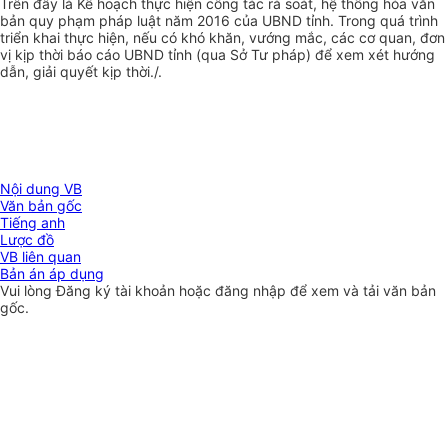
Trên đây là Kế hoạch thực hiện công tác rà soát, hệ thống hóa văn
bản quy phạm pháp luật năm 2016 của UBND tỉnh. Trong quá trình
triển khai thực hiện, nếu có khó khăn, vướng mắc, các cơ quan, đơn
vị kịp thời báo cáo UBND tỉnh (qua Sở Tư pháp) để xem xét hướng
dẫn, giải quyết kịp thời./.
Nội dung VB
Văn bản gốc
Tiếng anh
Lược đồ
VB liên quan
Bản án áp dụng
Vui lòng
Đăng ký
tài khoản hoặc
đăng nhập
để xem và tải văn bản
gốc.