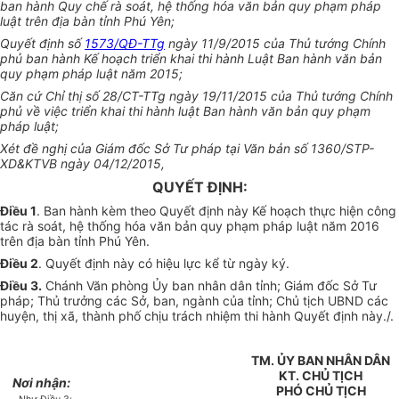
ban hành Quy chế rà soát, hệ thống hóa văn bản quy phạm pháp
luật trên địa bàn tỉnh Phú Yên;
Quyết định số
1573/QĐ-TTg
ngày 11/9/2015 của Thủ tướng Chính
phủ ban hành Kế hoạch triển khai thi hành Luật Ban hành văn bản
quy phạm pháp luật năm 2015;
Căn cứ Chỉ thị số 28/CT-TTg ngày 19/11/2015 của Thủ tướng Chính
phủ về việc triển khai thi hành luật Ban hành văn bản quy phạm
pháp luật;
Xét đề nghị của Giám đốc Sở Tư pháp tại Văn bản số 1360/STP-
XD&KTVB ngày 04/12/2015,
QUYẾT ĐỊNH:
Điều 1
. Ban hành kèm theo Quyết định này Kế hoạch thực hiện công
tác rà soát, hệ thống hóa văn bản quy phạm pháp luật năm 2016
trên địa bàn tỉnh Phú Yên.
Điều 2
. Quyết định này có hiệu lực kể từ ngày ký.
Điều 3.
Chánh Văn phòng Ủy ban nhân dân tỉnh; Giám đốc Sở Tư
pháp; Thủ trưởng các Sở, ban, ngành của tỉnh; Chủ tịch UBND các
huyện, thị xã, thành phố chịu trách nhiệm thi hành Quyết định này./.
TM. ỦY BAN NHÂN DÂN
KT. CHỦ TỊCH
Nơi nhận:
PHÓ CHỦ TỊCH